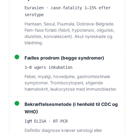
Eurasien · case-fatality 1–15% efter
serotype
Hantaan, Seoul, Puumala, Dobrava-Belgrade.
Fem-fase forløb (febril, hypotensiv, oligurisk,
diuretisk, konvalescent). Akut nyreskade og
blødning.
●
Fælles prodrom (begge syndromer)
1–8 ugers inkubation
Feber, myalgi, hovedpine, gastrointestinale
symptomer. Trombocytopeni, stigende
hæmatokrit, leukocytose med immunoblaster.
●
Bekræftelsesmetode (i henhold til CDC og
WHO)
IgM ELISA · RT-PCR
Definitiv diagnose kræver serologi eller