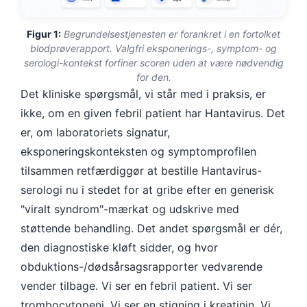
Figur 1:
Begrundelsestjenesten er forankret i en fortolket
blodprøverapport. Valgfri eksponerings-, symptom- og
serologi-kontekst forfiner scoren uden at være nødvendig
for den.
Det kliniske spørgsmål, vi står med i praksis, er
ikke, om en given febril patient har Hantavirus. Det
er, om laboratoriets signatur,
eksponeringskonteksten og symptomprofilen
tilsammen retfærdiggør at bestille Hantavirus-
serologi nu i stedet for at gribe efter en generisk
"viralt syndrom"-mærkat og udskrive med
støttende behandling. Det andet spørgsmål er dér,
den diagnostiske kløft sidder, og hvor
obduktions-/dødsårsagsrapporter vedvarende
vender tilbage. Vi ser en febril patient. Vi ser
trombocytopeni. Vi ser en stigning i kreatinin. Vi