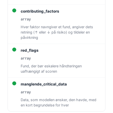
தமிழ்
●
contributing_factors
తెలుగు
array
मराठी
Hver faktor navngiver et fund, angiver dets
retning (↑ eller ↓ på risiko) og tildeler en
اردو
påvirkning
বাংলা
●
Shqip
red_flags
Magyar
array
Slovenščina
Fund, der bør eskalere håndteringen
uafhængigt af scoren
한국어
Polski
●
manglende_critical_data
Lietuvių kalba
array
Русский
Data, som modellen ønsker, den havde, med
en kort begrundelse for hver
ქართული