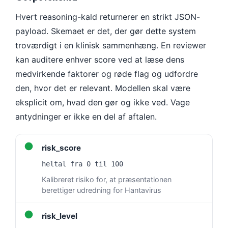
Gàidhlig
Hvert reasoning-kald returnerer en strikt JSON-
Euskara
payload. Skemaet er det, der gør dette system
Македонски јазик
troværdigt i en klinisk sammenhæng. En reviewer
Latviešu valoda
kan auditere enhver score ved at læse dens
Galego
medvirkende faktorer og røde flag og udfordre
অসমীয়া
den, hvor det er relevant. Modellen skal være
සිංහල
eksplicit om, hvad den gør og ikke ved. Vage
antydninger er ikke en del af aftalen.
سنڌي
پښتو
●
risk_score
heltal fra 0 til 100
Slovenčina
Kalibreret risiko for, at præsentationen
Hrvatski
berettiger udredning for Hantavirus
Suomi
●
risk_level
Қазақ тілі