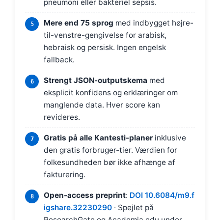
pneumoni eller bakteriel sepsis.
Mere end 75 sprog
med indbygget højre-
til-venstre-gengivelse for arabisk,
hebraisk og persisk. Ingen engelsk
fallback.
Strengt JSON-outputskema
med
eksplicit konfidens og erklæringer om
manglende data. Hver score kan
revideres.
Gratis på alle Kantesti-planer
inklusive
den gratis forbruger-tier. Værdien for
folkesundheden bør ikke afhænge af
fakturering.
Open-access preprint
:
DOI 10.6084/m9.f
igshare.32230290
· Spejlet på
ResearchGate og Academia.edu under