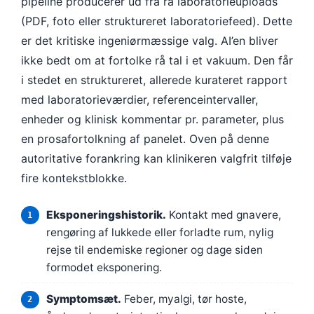
pipeline producerer ud fra rå laboratorieuploads
(PDF, foto eller struktureret laboratoriefeed). Dette
er det kritiske ingeniørmæssige valg. AI’en bliver
ikke bedt om at fortolke rå tal i et vakuum. Den får
i stedet en struktureret, allerede kurateret rapport
med laboratorieværdier, referenceintervaller,
enheder og klinisk kommentar pr. parameter, plus
en prosafortolkning af panelet. Oven på denne
autoritative forankring kan klinikeren valgfrit tilføje
fire kontekstblokke.
Eksponeringshistorik.
Kontakt med gnavere,
rengøring af lukkede eller forladte rum, nylig
rejse til endemiske regioner og dage siden
formodet eksponering.
Norsk bokmål
Symptomsæt.
Feber, myalgi, tør hoste,
Ślōnskŏ gŏdka