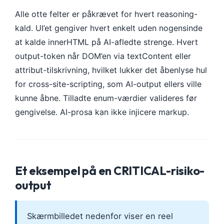
Čeština
Alle otte felter er påkrævet for hvert reasoning-
日本語
kald. UI’et gengiver hvert enkelt uden nogensinde
Eesti
at kalde innerHTML på AI-afledte strenge. Hvert
Azərbaycan dili
output-token når DOM’en via textContent eller
attribut-tilskrivning, hvilket lukker det åbenlyse hul
Bosanski
for cross-site-scripting, som AI-output ellers ville
Svenska
kunne åbne. Tilladte enum-værdier valideres før
Српски језик
gengivelse. AI-prosa kan ikke injicere markup.
Íslenska
Հայերեն
Bahasa Indonesia
Et eksempel på en CRITICAL-risiko-
हिन्दी
output
Nederlands
Български
Skærmbilledet nedenfor viser en reel
فارسی