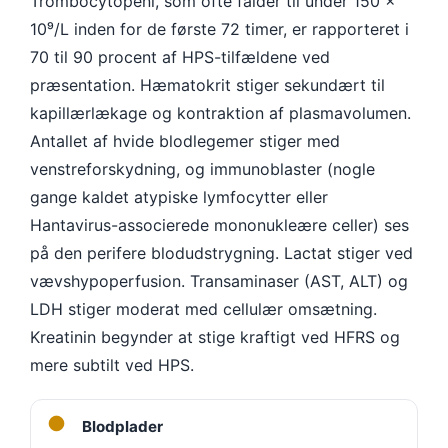
Trombocytopeni, som ofte falder til under 150 ×
10⁹/L inden for de første 72 timer, er rapporteret i
70 til 90 procent af HPS-tilfældene ved
præsentation. Hæmatokrit stiger sekundært til
kapillærlækage og kontraktion af plasmavolumen.
Antallet af hvide blodlegemer stiger med
venstreforskydning, og immunoblaster (nogle
gange kaldet atypiske lymfocytter eller
Hantavirus-associerede mononukleære celler) ses
på den perifere blodudstrygning. Lactat stiger ved
vævshypoperfusion. Transaminaser (AST, ALT) og
LDH stiger moderat med cellulær omsætning.
Kreatinin begynder at stige kraftigt ved HFRS og
mere subtilt ved HPS.
●
Blodplader