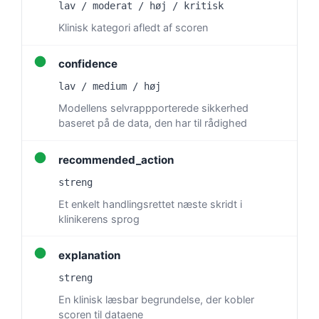
lav / moderat / høj / kritisk
Català
Klinisk kategori afledt af scoren
O‘zbekcha
Українська
●
confidence
አማርኛ
lav / medium / høj
Kiswahili
Modellens selvrappporterede sikkerhed
baseret på de data, den har til rådighed
ភាសាខ្មែរ
ဗမာစာ
●
recommended_action
ไทย
streng
Tagalog
Et enkelt handlingsrettet næste skridt i
klinikerens sprog
Tiếng Việt
Bahasa Melayu
●
explanation
മലയാളം
streng
ಕನ್ನಡ
En klinisk læsbar begrundelse, der kobler
scoren til dataene
ગુજરાતી