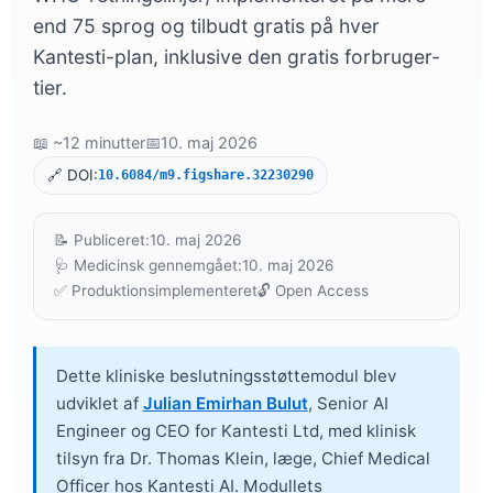
end 75 sprog og tilbudt gratis på hver
Kantesti-plan, inklusive den gratis forbruger-
tier.
📖 ~12 minutter
📅
10. maj 2026
🔗 DOI:
10.6084/m9.figshare.32230290
📝 Publiceret:
10. maj 2026
🩺 Medicinsk gennemgået:
10. maj 2026
✅ Produktionsimplementeret
🔓 Open Access
Dette kliniske beslutningsstøttemodul blev
udviklet af
Julian Emirhan Bulut
, Senior AI
Engineer og CEO for Kantesti Ltd, med klinisk
tilsyn fra
Dr. Thomas Klein, læge
, Chief Medical
Officer hos Kantesti AI. Modullets