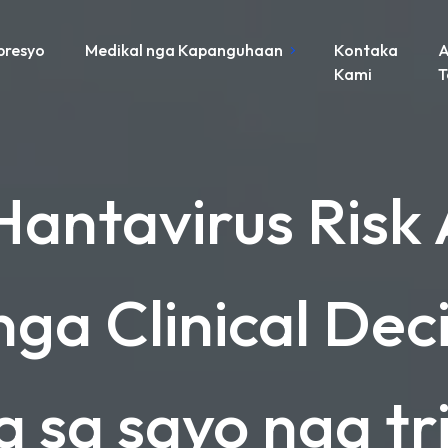
presyo
Medikal nga Kapanguhaan
Kontaka
A
Kami
 Hantavirus Risk
 nga Clinical Dec
a sa sayo nga tr