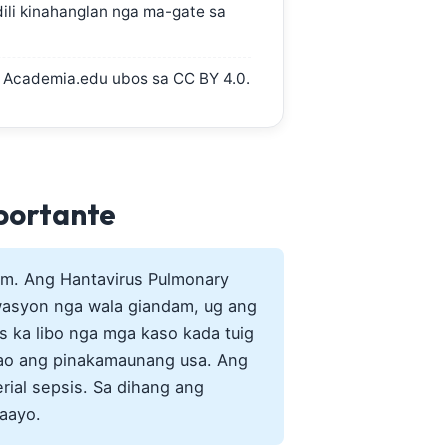
 dili kinahanglan nga ma-gate sa
g Academia.edu ubos sa CC BY 4.0.
mportante
om. Ang Hantavirus Pulmonary
twasyon nga wala giandam, ug ang
 ka libo nga mga kaso kada tuig
mao ang pinakamaunang usa. Ang
rial sepsis. Sa dihang ang
kaayo.