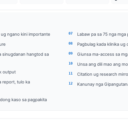
 ug ngano kini importante
Labaw pa sa 75 nga mga p
ure
Pagbulag kada klinika ug 
a sinugdanan hangtod sa
Giunsa ma-access sa mga
Unsa ang dili mao ang mo
k output
Citation ug research mirr
report, tulo ka
Kanunay nga Gipangutan
dong kaso sa pagpakita