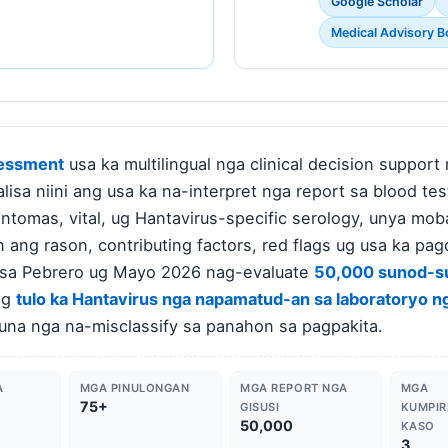
Google Scholar
Medical Advisory B
sessment
usa ka multilingual nga clinical decision suppor
alisa niini ang usa ka na-interpret nga report sa blood t
tomas, vital, ug Hantavirus-specific serology, unya mobal
 ang rason, contributing factors, red flags ug usa ka pag
i sa Pebrero ug Mayo 2026 nag-evaluate
50,000 sunod-su
og
tulo ka Hantavirus nga napamatud-an sa laboratoryo 
una nga na-misclassify sa panahon sa pagpakita.
A
MGA PINULONGAN
MGA REPORT NGA
MGA
75+
GISUSI
KUMPI
50,000
KASO
3