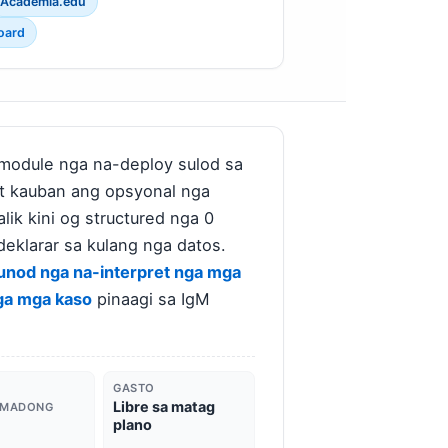
Academia.edu
oard
t module nga na-deploy sulod sa
est kauban ang opsyonal nga
ik kini og structured nga 0
deklarar sa kulang nga datos.
nod nga na-interpret nga mga
nga mga kaso
pinaagi sa IgM
GASTO
Libre sa matag
RMADONG
plano