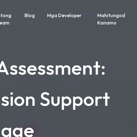
tong
Blog
Mga Developer
Mahitungod
Team
Kanamo
 Assessment:
ision Support
iage