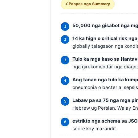
⚡ Paspas nga Summary
O‘zbekcha
Українська
አማርኛ
50,000 nga gisabot nga mga
Kiswahili
14 ka high o critical risk ng
ភាសាខ្មែរ
globally talagsaon nga kondi
ဗမာစာ
Tulo ka mga kaso sa Hantav
ไทย
nga girekomendar nga diagno
Tagalog
Ang tanan nga tulo ka kump
Tiếng Việt
pneumonia o bacterial sepsis
Bahasa Melayu
Labaw pa sa 75 nga mga pi
മലയാളം
Hebrew ug Persian. Walay Eng
ಕನ್ನಡ
estrikto nga schema sa JSO
ગુજરાતી
score kay ma-audit.
தமிழ்