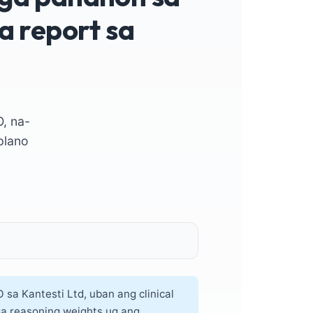
a report sa
, na-
plano
 sa Kantesti Ltd, uban ang clinical
nga reasoning weights ug ang