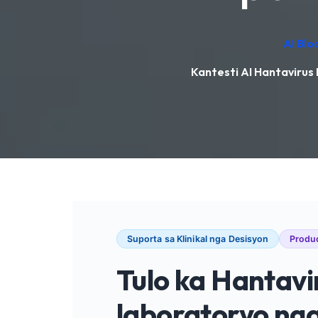
AI Blo
Kantesti AI Hantavirus 
Suporta sa Klinikal nga Desisyon
Produ
Tulo ka Hantav
laboratoryo ng