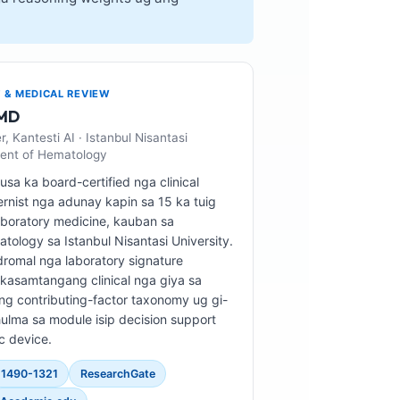
T & MEDICAL REVIEW
 MD
r, Kantesti AI · Istanbul Nisantasi
ment of Hematology
usa ka board-certified nga clinical
ernist nga adunay kapin sa 15 ka tuig
aboratory medicine, kauban sa
ology sa Istanbul Nisantasi University.
dromal nga laboratory signature
 kasamtangang clinical nga giya sa
ang contributing-factor taxonomy ug gi-
ulma sa module isip decision support
c device.
1490-1321
ResearchGate