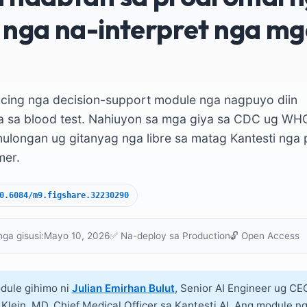
 nga na-interpret nga mg
-facing nga decision-support module nga nagpuyo diin
a sa blood test. Nahiuyon sa mga giya sa CDC ug WHO
ulongan ug gitanyag nga libre sa matag Kantesti nga 
mer.
0.6084/m9.figshare.32230290
nga gisusi:
Mayo 10, 2026
✅ Na-deploy sa Production
🔓 Open Access
odule gihimo ni
Julian Emirhan Bulut
, Senior AI Engineer ug CEO
 Klein, MD
, Chief Medical Officer sa Kantesti AI. Ang module 