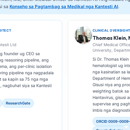
si sa
Konseho sa Pagtambag sa Medikal nga Kantesti AI
.
HITECT
CLINICAL OVERSIGH
Thomas Klein,
testi Ltd
Chief Medical Office
University, Depart
ng founder ug CEO sa
Si Dr. Thomas Klein 
ng reasoning pipeline, ang
hematologist ug int
a, ang per-clinic isolation
nga kasinatian sa l
ering pipeline nga nagpadala
Department of Hemat
t sa kapin sa 75 nga mga
Gisusi niya ang pro
 nagbuhat siya sa Kantesti
weighting batok sa
Hantavirus, gisusi 
ResearchGate
supervise ang pagh
imbis nga diagnosti
ORCID 0009-0009-