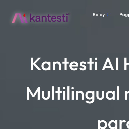
Balay
Pag
Kantesti AI
Multilingual
par