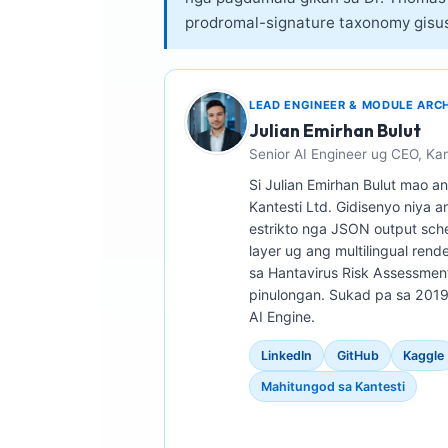
prodromal-signature taxonomy gisu
LEAD ENGINEER & MODULE ARC
Julian Emirhan Bulut
Senior AI Engineer ug CEO, Kan
Si Julian Emirhan Bulut mao a
Kantesti Ltd. Gidisenyo niya a
estrikto nga JSON output schem
layer ug ang multilingual rend
sa Hantavirus Risk Assessmen
pinulongan. Sukad pa sa 2019,
AI Engine.
LinkedIn
GitHub
Kaggle
Mahitungod sa Kantesti
Norsk bokmål
Ślōnskŏ gŏdka