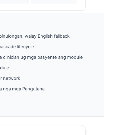
inulongan, walay English fallback
cascade lifecycle
 clinician ug mga pasyente ang module
dule
or network
a nga mga Pangutana