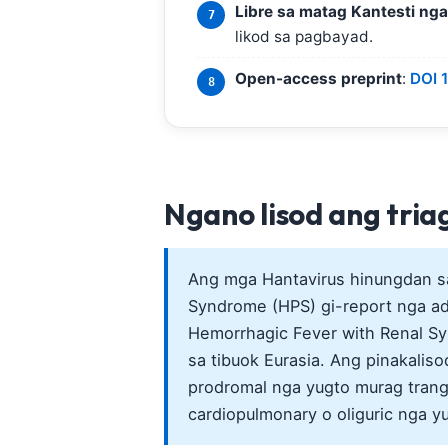
Libre sa matag Kantesti nga
తెలుగు
likod sa pagbayad.
मराठी
Open-access preprint
:
DOI 
اردو
বাংলা
Shqip
Magyar
Ngano lisod ang tria
Slovenščina
한국어
Ang mga Hantavirus hinungdan sa
Polski
Syndrome (HPS) gi-report nga ad
Lietuvių kalba
Hemorrhagic Fever with Renal S
sa tibuok Eurasia. Ang pinakali
Русский
prodromal nga yugto murag trang
ქართული
cardiopulmonary o oliguric nga y
Čeština