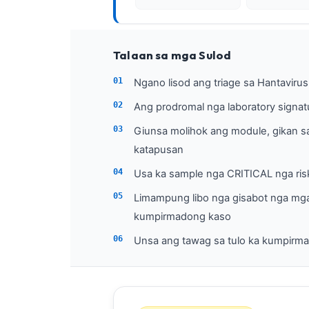
Euskara
Македонски јазик
Latviešu valoda
Talaan sa mga Sulod
Galego
Ngano lisod ang triage sa Hantavirus
অসমীয়া
Ang prodromal nga laboratory signat
සිංහල
Giunsa molihok ang module, gikan s
سنڌي
katapusan
پښتو
Usa ka sample nga CRITICAL nga ris
Limampung libo nga gisabot nga mga 
Slovenčina
kumpirmadong kaso
Hrvatski
Unsa ang tawag sa tulo ka kumpirma
Suomi
Қазақ тілі
Català