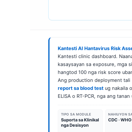
Frysk
Esperanto
Беларуская мова
Татар теле
Кыргызча
Kantesti AI Hantavirus Risk As
ئۇيغۇرچە
Kantesti clinic dashboard. Naan
kasaysayan sa exposure, mga sin
Basa Jawa
hangtod 100 nga risk score uban
ພາສາລາວ
Ang production deployment tal
Монгол
report sa blood test
ug nakaila 
Afrikaans
ELISA o RT-PCR, nga ang tanan 
العربية المغربية
Occitan
TIPO SA MODULE
NAHIUYON S
Suporta sa Klinikal
CDC · WHO
Gàidhlig
nga Desisyon