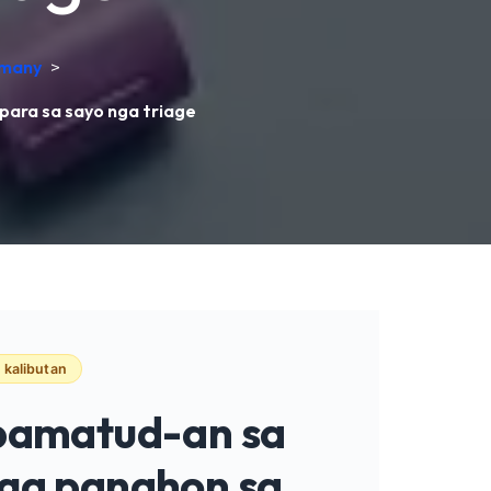
rmany
>
 para sa sayo nga triage
 kalibutan
apamatud-an sa
nga panahon sa