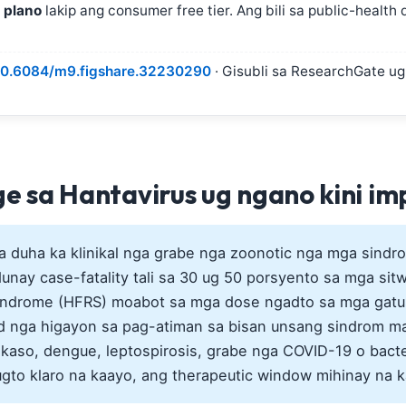
 plano
lakip ang consumer free tier. Ang bili sa public-health
10.6084/m9.figshare.32230290
· Gisubli sa ResearchGate u
ge sa Hantavirus ug ngano kini i
 duha ka klinikal nga grabe nga zoonotic nga mga sindr
unay case-fatality tali sa 30 ug 50 porsyento sa mga si
yndrome (HFRS) moabot sa mga dose ngadto sa mga gatus
sod nga higayon sa pag-atiman sa bisan unsang sindrom 
kaso, dengue, leptospirosis, grabe nga COVID-19 o bacte
ugto klaro na kaayo, ang therapeutic window mihinay na 