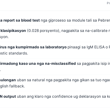
P
 report sa blood test
nga giproseso sa module tali sa Pebre
a klasipikasyon
(0.028 porsyento), nagpakita sa na-calibrate n
syon.
irus nga kumpirmado sa laboratoryo
pinaagi sa IgM ELISA 
stic standards.
irmadong kaso una nga na-misclassified
sa pagpakita isip in
.
nulongan
uban sa natural nga pagpakita nga gikan sa tuo ngad
lish fallback.
N output
uban ang klaro nga confidence ug deklarasyon sa k