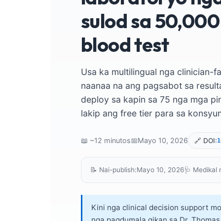
sulod sa 50,000
blood test
Usa ka multilingual nga clinician
naanaa na ang pagsabot sa result
deploy sa kapin sa 75 nga mga pin
lakip ang free tier para sa konsyu
📖 ~12 minutos
📅
Mayo 10, 2026
🔗 DOI:
1
📝 Nai-publish:
Mayo 10, 2026
🩺 Medikal 
Kini nga clinical decision support m
nga pagdumala gikan sa
Dr. Thomas