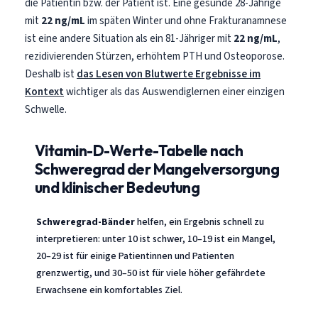
die Patientin bzw. der Patient ist. Eine gesunde 28-Jährige
mit
22 ng/mL
im späten Winter und ohne Frakturanamnese
ist eine andere Situation als ein 81-Jähriger mit
22 ng/mL
,
rezidivierenden Stürzen, erhöhtem PTH und Osteoporose.
Deshalb ist
das Lesen von Blutwerte Ergebnisse im
Kontext
wichtiger als das Auswendiglernen einer einzigen
Schwelle.
Vitamin-D-Werte-Tabelle nach
Schweregrad der Mangelversorgung
und klinischer Bedeutung
Schweregrad-Bänder
helfen, ein Ergebnis schnell zu
interpretieren: unter 10 ist schwer, 10–19 ist ein Mangel,
20–29 ist für einige Patientinnen und Patienten
grenzwertig, und 30–50 ist für viele höher gefährdete
Erwachsene ein komfortables Ziel.