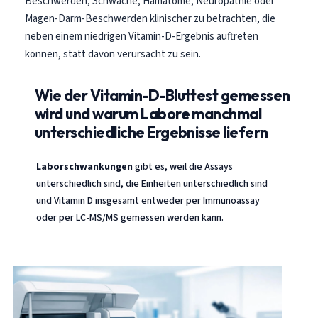
Beschwerden, Schwäche, Hämatome, Neuropathie oder
Gàidhlig
Magen-Darm-Beschwerden klinischer zu betrachten, die
Euskara
neben einem niedrigen Vitamin-D-Ergebnis auftreten
Македонски јазик
können, statt davon verursacht zu sein.
Latviešu valoda
Wie der Vitamin-D-Bluttest gemessen
Galego
wird und warum Labore manchmal
অসমীয়া
unterschiedliche Ergebnisse liefern
සිංහල
سنڌي
Laborschwankungen
gibt es, weil die Assays
unterschiedlich sind, die Einheiten unterschiedlich sind
پښتو
und Vitamin D insgesamt entweder per Immunoassay
oder per LC-MS/MS gemessen werden kann.
Slovenčina
Hrvatski
Suomi
Қазақ тілі