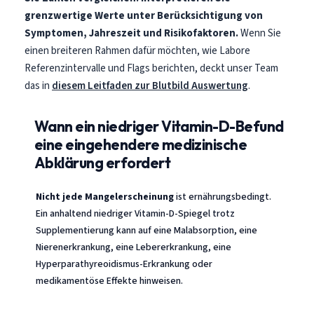
Čeština
grenzwertige Werte unter Berücksichtigung von
日本語
Symptomen, Jahreszeit und Risikofaktoren.
Wenn Sie
einen breiteren Rahmen dafür möchten, wie Labore
Eesti
Referenzintervalle und Flags berichten, deckt unser Team
Azərbaycan dili
das in
diesem Leitfaden zur Blutbild Auswertung
.
Bosanski
Svenska
Wann ein niedriger Vitamin-D-Befund
eine eingehendere medizinische
Српски језик
Abklärung erfordert
Íslenska
Հայերեն
Nicht jede Mangelerscheinung
ist ernährungsbedingt.
Ein anhaltend niedriger Vitamin-D-Spiegel trotz
Bahasa Indonesia
Supplementierung kann auf eine Malabsorption, eine
हिन्दी
Nierenerkrankung, eine Lebererkrankung, eine
Nederlands
Hyperparathyreoidismus-Erkrankung oder
medikamentöse Effekte hinweisen.
Dansk
Български