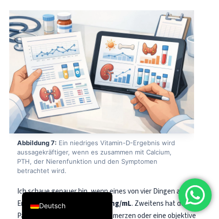
فارسی
简体中文
Română
Türkçe
Ελληνικά
Português
Español
Italiano
עִבְרִית
Abbildung 7:
Ein niedriges Vitamin-D-Ergebnis wird
aussagekräftiger, wenn es zusammen mit Calcium,
Français
PTH, der Nierenfunktion und den Symptomen
betrachtet wird.
العربية
English
Ich schaue genauer hin, wenn eines von vier Dingen auftritt.
Erstens ist der Wert
unter 10 ng/mL
. Zweitens hat der
Deutsch
Patient Frakturen, Knochenschmerzen oder eine objektive