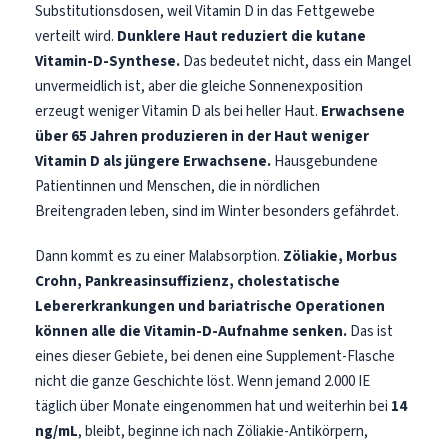
Substitutionsdosen, weil Vitamin D in das Fettgewebe
verteilt wird.
Dunklere Haut reduziert die kutane
Vitamin-D-Synthese.
Das bedeutet nicht, dass ein Mangel
unvermeidlich ist, aber die gleiche Sonnenexposition
erzeugt weniger Vitamin D als bei heller Haut.
Erwachsene
über 65 Jahren produzieren in der Haut weniger
Vitamin D als jüngere Erwachsene.
Hausgebundene
Patientinnen und Menschen, die in nördlichen
Breitengraden leben, sind im Winter besonders gefährdet.
Dann kommt es zu einer Malabsorption.
Zöliakie, Morbus
Crohn, Pankreasinsuffizienz, cholestatische
Lebererkrankungen und bariatrische Operationen
können alle die Vitamin-D-Aufnahme senken.
Das ist
eines dieser Gebiete, bei denen eine Supplement-Flasche
nicht die ganze Geschichte löst. Wenn jemand 2.000 IE
täglich über Monate eingenommen hat und weiterhin bei
14
ng/mL
, bleibt, beginne ich nach Zöliakie-Antikörpern,