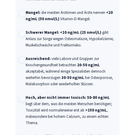
Mangel:
die meisten Ärztinnen und Ärzte nennen
<20
ng/mL (50 nmol/L)
Vitamin-D-Mangel.
Schwerer Mangel:
<10 ng/mL (25 nmol/L)
gibt
Anlass zur Sorge wegen Osteomalazie, Hypokalzämie,
Muskelschwäche und Frakturrisiko.
Ausreichend:
viele Labore und Gruppen zur
Knochengesundheit betrachten
20-50 ng/mL
akzeptabel, während einige Spezialisten dennoch
weiterhin bevorzugen
30-50 ng/mL
bei Osteoporose,
Malabsorption oder wiederholten Stürzen.
Hoch, aber nicht immer toxisch:
50-80 ng/mL
liegt über dem, was die meisten Menschen benötigen;
Toxizität wird normalerweise erst ab
>150 ng/mL
,
insbesondere bei hohem Calcium, zu einem echten
Thema.