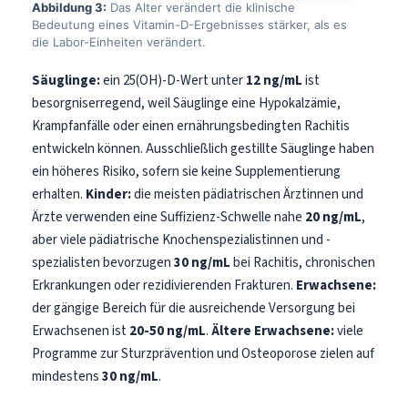
Abbildung 3:
Das Alter verändert die klinische
Bedeutung eines Vitamin-D-Ergebnisses stärker, als es
die Labor-Einheiten verändert.
Säuglinge:
ein 25(OH)-D-Wert unter
12 ng/mL
ist
besorgniserregend, weil Säuglinge eine Hypokalzämie,
Krampfanfälle oder einen ernährungsbedingten Rachitis
entwickeln können. Ausschließlich gestillte Säuglinge haben
ein höheres Risiko, sofern sie keine Supplementierung
erhalten.
Kinder:
die meisten pädiatrischen Ärztinnen und
Ärzte verwenden eine Suffizienz-Schwelle nahe
20 ng/mL
,
aber viele pädiatrische Knochenspezialistinnen und -
spezialisten bevorzugen
30 ng/mL
bei Rachitis, chronischen
Erkrankungen oder rezidivierenden Frakturen.
Erwachsene:
der gängige Bereich für die ausreichende Versorgung bei
Erwachsenen ist
20-50 ng/mL
.
Ältere Erwachsene:
viele
Programme zur Sturzprävention und Osteoporose zielen auf
mindestens
30 ng/mL
.