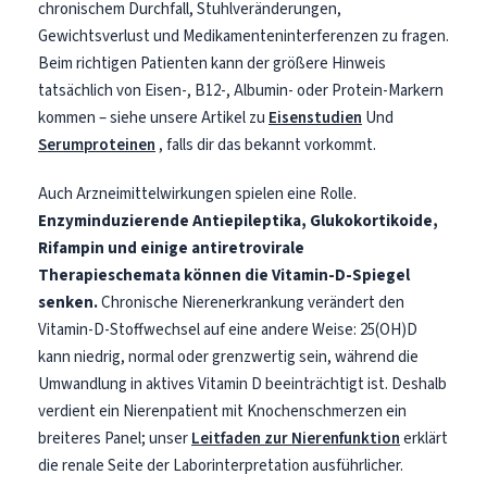
chronischem Durchfall, Stuhlveränderungen,
Gewichtsverlust und Medikamenteninterferenzen zu fragen.
Beim richtigen Patienten kann der größere Hinweis
tatsächlich von Eisen-, B12-, Albumin- oder Protein-Markern
kommen – siehe unsere Artikel zu
Eisenstudien
Und
Serumproteinen
, falls dir das bekannt vorkommt.
Auch Arzneimittelwirkungen spielen eine Rolle.
Enzyminduzierende Antiepileptika, Glukokortikoide,
Rifampin und einige antiretrovirale
Therapieschemata können die Vitamin-D-Spiegel
senken.
Chronische Nierenerkrankung verändert den
Vitamin-D-Stoffwechsel auf eine andere Weise: 25(OH)D
kann niedrig, normal oder grenzwertig sein, während die
Umwandlung in aktives Vitamin D beeinträchtigt ist. Deshalb
verdient ein Nierenpatient mit Knochenschmerzen ein
breiteres Panel; unser
Leitfaden zur Nierenfunktion
erklärt
die renale Seite der Laborinterpretation ausführlicher.