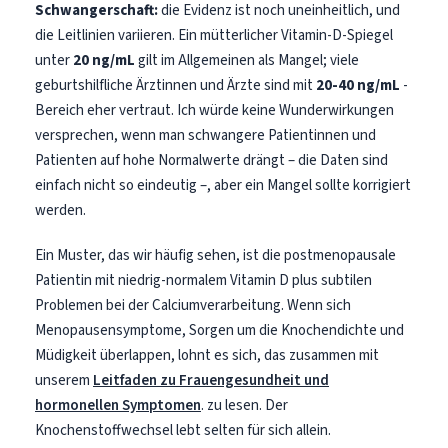
Schwangerschaft:
die Evidenz ist noch uneinheitlich, und
die Leitlinien variieren. Ein mütterlicher Vitamin-D-Spiegel
unter
20 ng/mL
gilt im Allgemeinen als Mangel; viele
geburtshilfliche Ärztinnen und Ärzte sind mit
20-40 ng/mL
-
Bereich eher vertraut. Ich würde keine Wunderwirkungen
versprechen, wenn man schwangere Patientinnen und
Patienten auf hohe Normalwerte drängt – die Daten sind
einfach nicht so eindeutig –, aber ein Mangel sollte korrigiert
werden.
Ein Muster, das wir häufig sehen, ist die postmenopausale
Patientin mit niedrig-normalem Vitamin D plus subtilen
Problemen bei der Calciumverarbeitung. Wenn sich
Menopausensymptome, Sorgen um die Knochendichte und
Müdigkeit überlappen, lohnt es sich, das zusammen mit
unserem
Leitfaden zu Frauengesundheit und
hormonellen Symptomen
. zu lesen. Der
Knochenstoffwechsel lebt selten für sich allein.