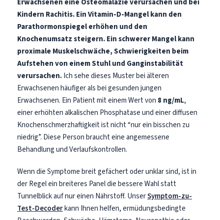
Erwachsenen eine Osteomalazie verursachen und bei
Frysk
Kindern Rachitis.
Ein Vitamin-D-Mangel kann den
Parathormonspiegel erhöhen und den
Esperanto
Knochenumsatz steigern.
Ein schwerer Mangel kann
Беларуская мова
proximale Muskelschwäche, Schwierigkeiten beim
Татар теле
Aufstehen von einem Stuhl und Ganginstabilität
Кыргызча
verursachen.
Ich sehe dieses Muster bei älteren
Erwachsenen häufiger als bei gesunden jungen
ئۇيغۇرچە
Erwachsenen. Ein Patient mit einem Wert von
8 ng/mL
,
Cebuano
einer erhöhten alkalischen Phosphatase und einer diffusen
Basa Jawa
Knochenschmerzhaftigkeit ist nicht “nur ein bisschen zu
niedrig”. Diese Person braucht eine angemessene
ພາສາລາວ
Behandlung und Verlaufskontrollen.
Монгол
Wenn die Symptome breit gefächert oder unklar sind, ist in
Afrikaans
der Regel ein breiteres Panel die bessere Wahl statt
العربية المغربية
Tunnelblick auf nur einen Nährstoff. Unser
Symptom-zu-
Occitan
Test-Decoder
kann Ihnen helfen, ermüdungsbedingte