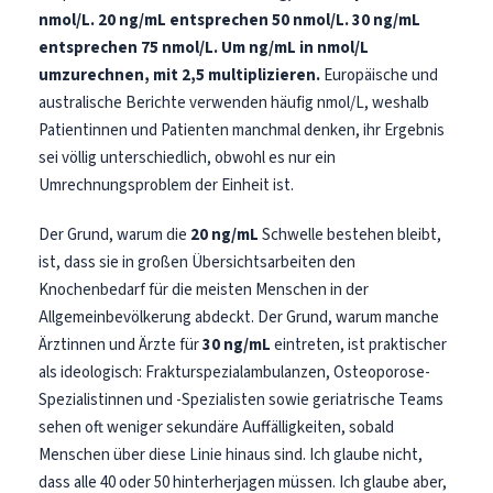
nmol/L.
20 ng/mL entsprechen 50 nmol/L.
30 ng/mL
entsprechen 75 nmol/L.
Um ng/mL in nmol/L
umzurechnen, mit 2,5 multiplizieren.
Europäische und
australische Berichte verwenden häufig nmol/L, weshalb
Patientinnen und Patienten manchmal denken, ihr Ergebnis
sei völlig unterschiedlich, obwohl es nur ein
Umrechnungsproblem der Einheit ist.
Der Grund, warum die
20 ng/mL
Schwelle bestehen bleibt,
ist, dass sie in großen Übersichtsarbeiten den
Knochenbedarf für die meisten Menschen in der
Allgemeinbevölkerung abdeckt. Der Grund, warum manche
Ärztinnen und Ärzte für
30 ng/mL
eintreten, ist praktischer
als ideologisch: Frakturspezialambulanzen, Osteoporose-
Spezialistinnen und -Spezialisten sowie geriatrische Teams
sehen oft weniger sekundäre Auffälligkeiten, sobald
Menschen über diese Linie hinaus sind. Ich glaube nicht,
dass alle 40 oder 50 hinterherjagen müssen. Ich glaube aber,