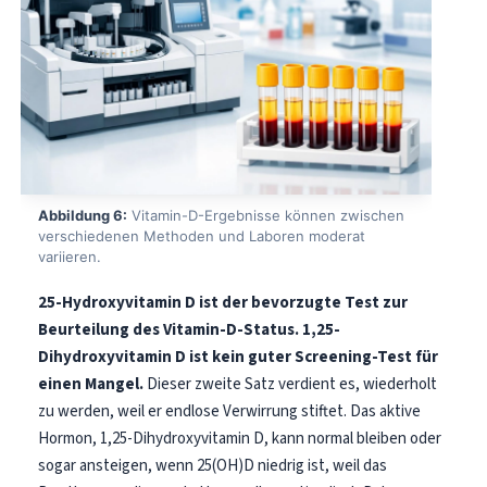
Català
O‘zbekcha
Українська
አማርኛ
Kiswahili
ភាសាខ្មែរ
Abbildung 6:
Vitamin-D-Ergebnisse können zwischen
ဗမာစာ
verschiedenen Methoden und Laboren moderat
variieren.
ไทย
25-Hydroxyvitamin D ist der bevorzugte Test zur
Tagalog
Beurteilung des Vitamin-D-Status.
1,25-
Tiếng Việt
Dihydroxyvitamin D ist kein guter Screening-Test für
Bahasa Melayu
einen Mangel.
Dieser zweite Satz verdient es, wiederholt
zu werden, weil er endlose Verwirrung stiftet. Das aktive
മലയാളം
Hormon, 1,25-Dihydroxyvitamin D, kann normal bleiben oder
ಕನ್ನಡ
sogar ansteigen, wenn 25(OH)D niedrig ist, weil das
ગુજરાતી