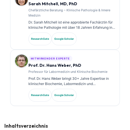
Sarah Mitchell, MD, PhD
Chefärztliche Beratung – Klinische Pathologie & Innere
Medizin
Dr. Sarah Mitchell ist eine approbierte Fachärztin für
klinische Pathologie mit über 18 Jahren Erfahrung in
der Labormedizin und in der diagnostischen Analyse.
Sie verfügt über Spezialzertifizierungen in klinischer
ResearchGate
Google Scholar
Chemie und hat umfangreich zu Biomarker-Panels
und Laboranalysen veröffentlicht.
MITWIRKENDER EXPERTE
Prof. Dr. Hans Weber, PhD
Professor für Labormedizin und Klinische Biochemie
Prof. Dr. Hans Weber bringt 30+ Jahre Expertise in
klinischer Biochemie, Labormedizin und
Biomarkerforschung mit. Als ehemaliger Präsident der
Deutschen Gesellschaft für Klinische Chemie ist er
ResearchGate
Google Scholar
auf die Analyse diagnostischer Panels und auf KI-
gestützte Labormedizin spezialisiert.
Inhaltsverzeichnis