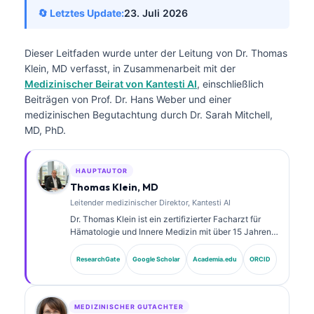
🔄 Letztes Update:
23. Juli 2026
Dieser Leitfaden wurde unter der Leitung von Dr. Thomas
Klein, MD verfasst, in Zusammenarbeit mit der
Medizinischer Beirat von Kantesti AI
, einschließlich
Beiträgen von Prof. Dr. Hans Weber und einer
medizinischen Begutachtung durch Dr. Sarah Mitchell,
MD, PhD.
HAUPTAUTOR
Thomas Klein, MD
Leitender medizinischer Direktor, Kantesti AI
Dr. Thomas Klein ist ein zertifizierter Facharzt für
Hämatologie und Innere Medizin mit über 15 Jahren
Erfahrung in der Labormedizin und in der KI-
gestützten klinischen Analyse. Als Chief Medical
ResearchGate
Google Scholar
Academia.edu
ORCID
Officer bei Kantesti AI gewährleistet er die klinische
Aufsicht über die medizinische Richtigkeit des
proprietären neuronalen Netzwerks.
MEDIZINISCHER GUTACHTER