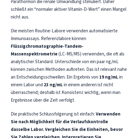
Parathormon die renale Umwandlung stimuliert. Daher
schließt ein “normaler aktiver Vitamin-D-Wert” einen Mangel
தமிழ்
nicht aus.
తెలుగు
मराठी
Die meisten Routine-Labore verwenden automatisierte
Immunoassays. Referenzlabore können
اردو
Flüssigchromatographie-Tandem-
বাংলা
Massenspektrometrie
(LC-MS/MS) verwenden, die oft als
Shqip
analytischer Standard. Unterschiede von ein paar ng/mL
können zwischen Methoden auftreten. Das ist relevant nahe
Magyar
an Entscheidungsschwellen. Ein Ergebnis von
19 ng/mL
in
Slovenščina
einem Labor und
23 ng/mL
in einem anderen ist nicht
한국어
überraschend; deshalb ist Konsistenz wichtig, wenn man
Ergebnisse über die Zeit verfolgt.
Polski
Lietuvių kalba
Die praktische Schlussfolgerung ist einfach:
Verwenden
Русский
Sie nach Möglichkeit für die Verlaufskontrolle
dasselbe Labor.
Vergleichen Sie die Einheiten, bevor
ქართული
Sie Zahlen vergleichen.
Interpretieren Sie