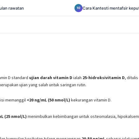
ulan rawatan
Cara Kantesti mentafsir kepu
tamin D standard
ujian darah vitamin D
ialah
25-hidroksivitamin D
, dituli
erupakan ujian yang salah untuk saringan rutin.
nisi memanggil
<20 ng/mL (50 nmol/L)
kekurangan vitamin D.
L (25 nmol/L)
menimbulkan kebimbangan untuk osteomalasia, hipokalsemia
an kumpulan kesihatan tulang menganggap
20-50 ng/mL
sebagai julat yan