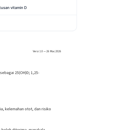
tusan vitamin D
Versi 1.0 — 26 Mac 2026
s sebagai 25(OH)D; 1,25-
, kelemahan otot, dan risiko
g boleh diterima, manakala