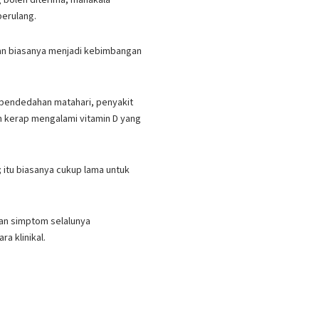
berulang.
an biasanya menjadi kebimbangan
, pendedahan matahari, penyakit
ih kerap mengalami vitamin D yang
; itu biasanya cukup lama untuk
dan simptom selalunya
a klinikal.