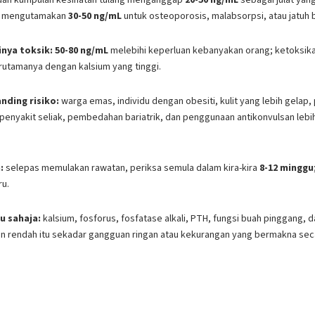
ih mengutamakan
30-50 ng/mL
untuk osteoporosis, malabsorpsi, atau jatuh 
inya toksik:
50-80 ng/mL
melebihi keperluan kebanyakan orang; ketoksik
erutamanya dengan kalsium yang tinggi.
nding risiko:
warga emas, individu dengan obesiti, kulit yang lebih gelap
 penyakit seliak, pembedahan bariatrik, dan penggunaan antikonvulsan leb
:
selepas memulakan rawatan, periksa semula dalam kira-kira
8-12 minggu
ru.
u sahaja:
kalsium, fosforus, fosfatase alkali, PTH, fungsi buah pinggang, 
rendah itu sekadar gangguan ringan atau kekurangan yang bermakna secar