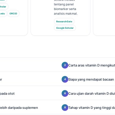
tentang panel
holar
biomarker serta
analisis makmal.
.edu
ORCID
ResearchGate
Google Scholar
Carta aras vitamin D mengiku
ur
Siapa yang mendapat bacaan
 pada otot
Cara ujian darah vitamin D diu
lebih daripada suplemen
Tahap vitamin D yang tinggi 