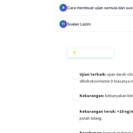
Català
Cara membuat ujian semula dan sus
O‘zbekcha
Українська
Soalan Lazim
አማርኛ
Kiswahili
⚡ Ringkasan Ringkas
ភាសាខ្មែរ
ဗမာစာ
ไทย
Ujian terbaik:
ujian darah vi
dihidroksivitamin D biasanya m
Tagalog
Tiếng Việt
Kekurangan:
kebanyakan kli
മലയാളം
Kekurangan teruk:
<10 ng/m
ಕನ್ನಡ
patah tulang.
ગુજરાતી
தமிழ்
Kecukupan:
banyak makmal d