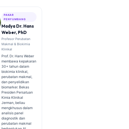
PAKAR
PENYUMBANG
Madya Dr. Hans
Weber, PhD
Profesor Perubatan
Makmal & Biokimia
Klinikal
Prof. Dr. Hans Weber
membawa kepakaran
30+ tahun dalam
biokimia klinikal,
perubatan makmal,
dan penyelidikan
biomarker. Bekas
Presiden Persatuan
Kimia Klinikal
Jerman, beliau
mengkhusus dalam
analisis panel
diagnostik dan
perubatan makmal
berbantukan AI.