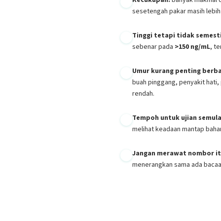
sesetengah pakar masih leb
తెలుగు
मराठी
Tinggi tetapi tidak semest
sebenar pada
>150 ng/mL
, t
اردو
বাংলা
Umur kurang penting berba
Shqip
buah pinggang, penyakit hati,
rendah.
Magyar
Slovenščina
Tempoh untuk ujian semula
한국어
melihat keadaan mantap baha
Polski
Jangan merawat nombor it
Lietuvių kalba
menerangkan sama ada bacaan 
Русский
ქართული
Čeština