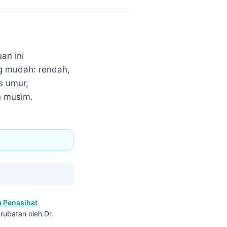
an ini
ng mudah: rendah,
s umur,
n musim.
 Penasihat
rubatan oleh Dr.