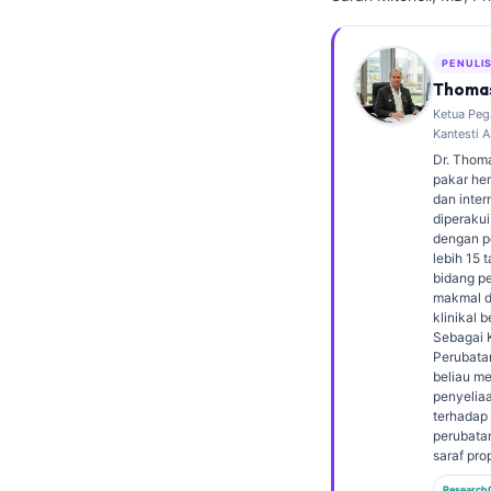
Frysk
Esperanto
PENULI
Thomas
Беларуская мова
Ketua Peg
Татар теле
Kantesti A
Dr. Thoma
Кыргызча
pakar hem
dan inter
ئۇيغۇرچە
diperakui
Cebuano
dengan 
lebih 15 
Basa Jawa
bidang p
makmal d
ພາສາລາວ
klinikal 
Sebagai 
Монгол
Perubatan
beliau m
Afrikaans
penyeliaa
terhadap
العربية المغربية
perubata
Occitan
saraf prop
Research