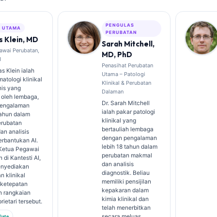
PENGULAS
S UTAMA
PERUBATAN
 Klein, MD
Sarah Mitchell,
awai Perubatan,
MD, PhD
I
Penasihat Perubatan
s Klein ialah
Utama – Patologi
atologi klinikal
Klinikal & Perubatan
nis yang
Dalaman
 oleh lembaga,
Dr. Sarah Mitchell
pengalaman
ialah pakar patologi
tahun dalam
klinikal yang
erubatan
bertauliah lembaga
an analisis
dengan pengalaman
berbantukan AI.
lebih 18 tahun dalam
Ketua Pegawai
perubatan makmal
 di Kantesti AI,
dan analisis
enyediakan
diagnostik. Beliau
n klinikal
memiliki pensijilan
 ketepatan
kepakaran dalam
n rangkaian
kimia klinikal dan
rietari tersebut.
telah menerbitkan
secara meluas
Gate