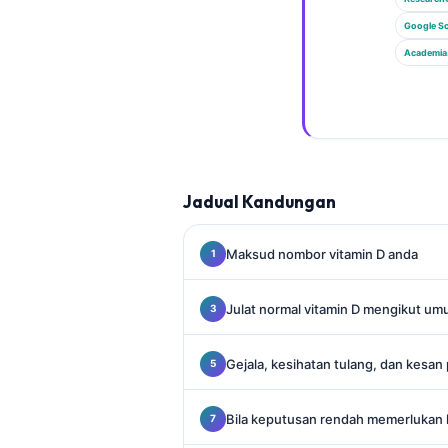
Gàidhlig
Google Sc
Euskara
Academia
Македонски јазик
Latviešu valoda
Galego
অসমীয়া
සිංහල
Jadual Kandungan
سنڌي
Maksud nombor vitamin D anda
پښتو
Julat normal vitamin D mengikut um
Slovenčina
Hrvatski
Gejala, kesihatan tulang, dan kesan
Suomi
Bila keputusan rendah memerlukan 
Қазақ тілі