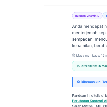
Rujukan Vitamin D
T
Anda mendapat no
menterjemah kepu
sempadan, mencuk
kehamilan, berat 
⏱️ Masa membaca: 15 m
📝 Diterbitkan: 26 M
🔄 Dikemas kini Te
Panduan ini ditulis d
Norsk bokmål
Perubatan Kantesti A
Ślōnskŏ gŏdka
Sarah Mitchell, MD, Ph