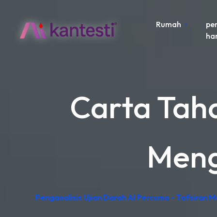
Rumah
pe
ha
Carta Taha
Meng
Penganalisis Ujian Darah AI Percuma – Tafsiran 