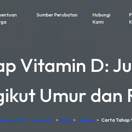
nentuan
Sumber Perubatan
Hubungi
P
rga
Kami
K
p Vitamin D: J
ikut Umur dan R
Makmal, Dibuat di Jerman
>
Blog
>
Artikel
>
Carta Tahap V