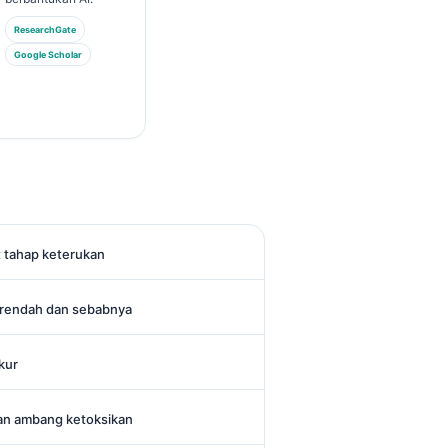
ResearchGate
Google Scholar
t tahap keterukan
 rendah dan sebabnya
kur
dan ambang ketoksikan