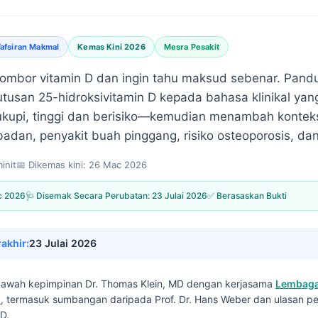
afsiran Makmal
Kemas Kini 2026
Mesra Pesakit
mbor vitamin D dan ingin tahu maksud sebenar. Pandu
tusan 25-hidroksivitamin D kepada bahasa klinikal ya
upi, tinggi dan berisiko—kemudian menambah kontek
badan, penyakit buah pinggang, risiko osteoporosis, da
init📅 Dikemas kini: 26 Mac 2026
ac 2026
🩺 Disemak Secara Perubatan: 23 Julai 2026
✅ Berasaskan Bukti
rakhir:
23 Julai 2026
i bawah kepimpinan Dr. Thomas Klein, MD dengan kerjasama
Lembaga
I
, termasuk sumbangan daripada Prof. Dr. Hans Weber dan ulasan pe
D.