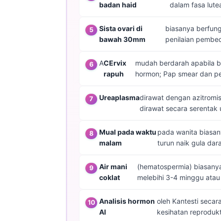
badan haid
dalam fasa lutea
తెలుగు
Sista ovari di
biasanya berfung
मराठी
bawah 30mm
penilaian pembed
اردو
A
CErvix
mudah berdarah apabila be
বাংলা
rapuh
hormon; Pap smear dan pe
Shqip
Magyar
Ureaplasma
dirawat dengan azitromis
dirawat secara serentak
Slovenščina
한국어
Mual pada waktu
pada wanita biasan
malam
turun naik gula da
Polski
Lietuvių kalba
Air mani
(hematospermia) biasanya 
Русский
coklat
melebihi 3-4 minggu atau 
ქართული
Analisis hormon
oleh Kantesti secar
Čeština
AI
kesihatan reprodukt