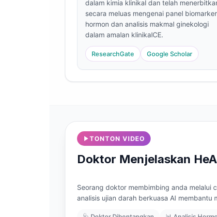
dalam kimia klinikal dan telah menerbitka
Frysk
secara meluas mengenai panel biomarker
hormon dan analisis makmal ginekologi
Esperanto
dalam amalan klinikalCE.
Беларуская мова
ResearchGate
Google Scholar
Татар теле
Кыргызча
ئۇيغۇرچە
Cebuano
Basa Jawa
ພາສາລາວ
TONTON VIDEO
Монгол
Doktor Menjelaskan HeA
Afrikaans
العربية المغربية
Seorang doktor membimbing anda melalui c
analisis ujian darah berkuasa AI membant
Occitan
🩺 Doktor Dibentangkan
📊 Analisis Horm