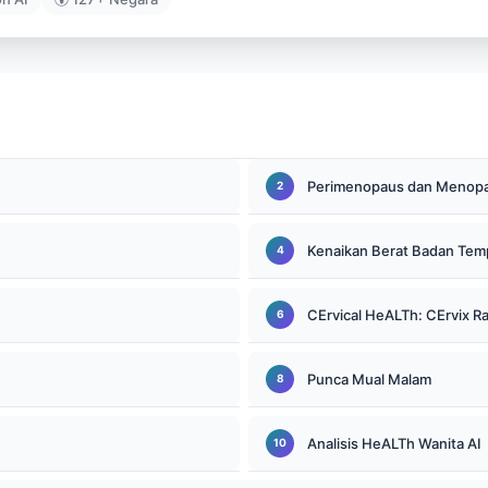
Perimenopaus dan Menop
Kenaikan Berat Badan Te
CErvical HeALTh: CErvix R
Punca Mual Malam
Analisis HeALTh Wanita AI