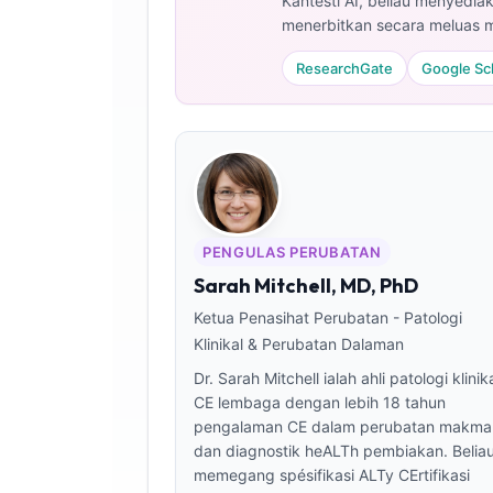
Kantesti AI, beliau menyediak
menerbitkan secara meluas m
ResearchGate
Google Sc
PENGULAS PERUBATAN
Sarah Mitchell, MD, PhD
Ketua Penasihat Perubatan - Patologi
Klinikal & Perubatan Dalaman
Dr. Sarah Mitchell ialah ahli patologi klinik
CE lembaga dengan lebih 18 tahun
pengalaman CE dalam perubatan makma
Norsk bokmål
dan diagnostik heALTh pembiakan. Belia
memegang spésifikasi ALTy CErtifikasi
Ślōnskŏ gŏdka