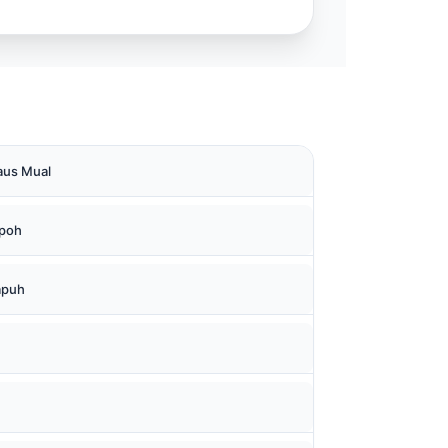
aus Mual
mpoh
apuh