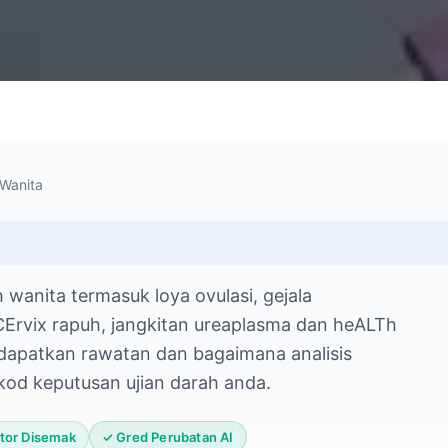
Wanita
anita termasuk loya ovulasi, gejala
 CErvix rapuh, jangkitan ureaplasma dan heALTh
dapatkan rawatan dan bagaimana analisis
d keputusan ujian darah anda.
oktor Disemak
✓ Gred Perubatan AI