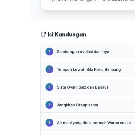
Gàidhlig
Euskara
Македонски јазик
Latviešu valoda
📑 Isi Kandungan
Galego
অসমীয়া
Sambungan ovulasi dan loya
සිංහල
Tempoh Lewat: Bila Perlu Bimbang
سنڌي
پښتو
Sista Ovari: Saiz dan Bahaya
Slovenčina
Jangkitan Ureaplasma
Hrvatski
Suomi
Air mani yang tidak normal: Warna coklat
Қазақ тілі