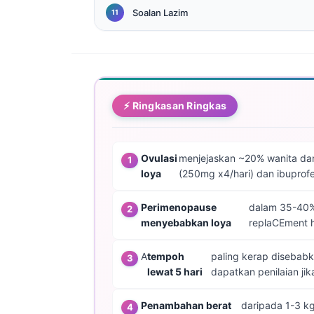
Català
Soalan Lazim
O‘zbekcha
Українська
አማርኛ
Kiswahili
⚡ Ringkasan Ringkas
ភាសាខ្មែរ
ဗမာစာ
Ovulasi
menjejaskan ~20% wanita dan
ไทย
loya
(250mg x4/hari) dan ibupro
Tagalog
Perimenopause
dalam 35-40% 
Tiếng Việt
menyebabkan loya
replaCEment h
മലയാളം
A
tempoh
paling kerap disebabka
ಕನ್ನಡ
lewat 5 hari
dapatkan penilaian jik
ગુજરાતી
Penambahan berat
daripada 1-3 kg
தமிழ்