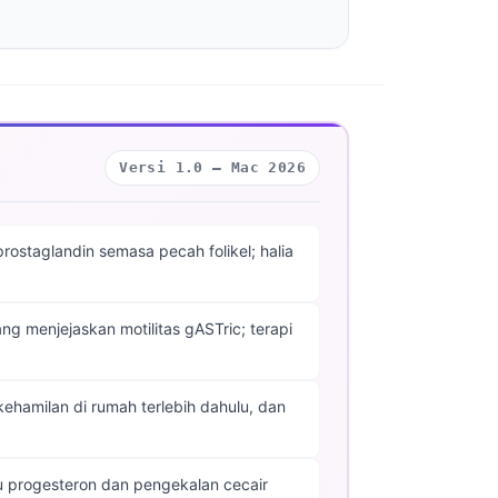
Versi 1.0 — Mac 2026
staglandin semasa pecah folikel; halia
g menjejaskan motilitas gASTric; terapi
kehamilan di rumah terlebih dahulu, dan
cu progesteron dan pengekalan cecair