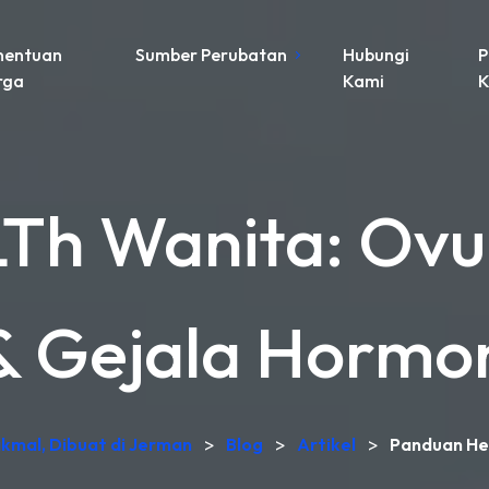
nentuan
Sumber Perubatan
Hubungi
P
rga
Kami
K
h Wanita: Ovu
& Gejala Hormo
akmal, Dibuat di Jerman
>
Blog
>
Artikel
>
Panduan He