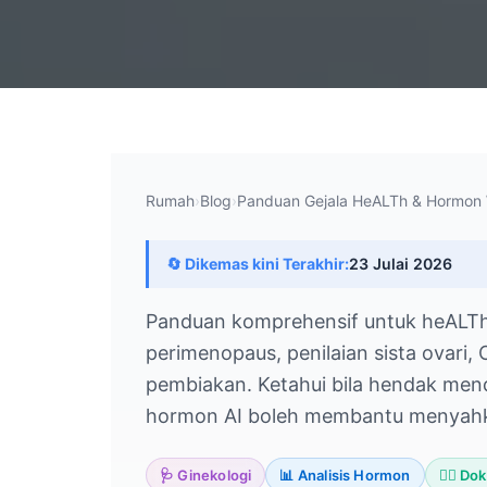
Rumah
›
Blog
›
Panduan Gejala HeALTh & Hormon 
🔄 Dikemas kini Terakhir:
23 Julai 2026
Panduan komprehensif untuk heALTh w
perimenopaus, penilaian sista ovari,
pembiakan. Ketahui bila hendak men
hormon AI boleh membantu menyahko
🩺 Ginekologi
📊 Analisis Hormon
👨‍⚕️ D