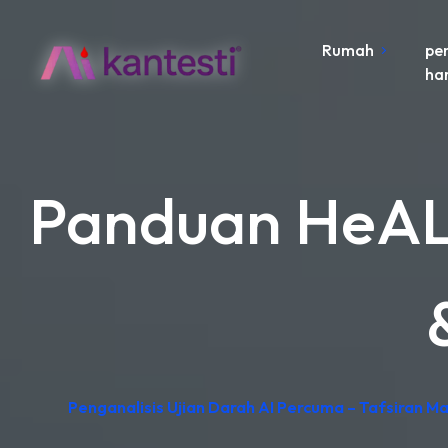
Rumah
pe
ha
Panduan HeALT
Penganalisis Ujian Darah AI Percuma – Tafsiran M