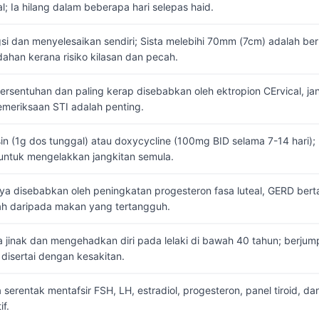
l; Ia hilang dalam beberapa hari selepas haid.
si dan menyelesaikan sendiri; Sista melebihi 70mm (7cm) adalah b
ahan kerana risiko kilasan dan pecah.
rsentuhan dan paling kerap disebabkan oleh ektropion CErvical, jan
meriksaan STI adalah penting.
in (1g dos tunggal) atau doxycycline (100mg BID selama 7-14 hari)
 untuk mengelakkan jangkitan semula.
ya disebabkan oleh peningkatan progesteron fasa luteal, GERD ber
rah daripada makan yang tertangguh.
jinak dan mengehadkan diri pada lelaki di bawah 40 tahun; berjumpa
disertai dengan kesakitan.
a serentak mentafsir FSH, LH, estradiol, progesteron, panel tiroid, d
if.