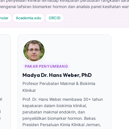
an penyeliaan klinikal terhadap ketepatan perubatan rangkaian saraf p
engenai tafsiran biomarker hormon dan analisis panel kesihatan wa
holar
Academia.edu
ORCID
PAKAR PENYUMBANG
Madya Dr. Hans Weber, PhD
Profesor Perubatan Makmal & Biokimia
Klinikal
al
Prof. Dr. Hans Weber membawa 30+ tahun
kepakaran dalam biokimia klinikal,
l
perubatan makmal endokrin, dan
u
penyelidikan biomarker hormon. Bekas
Presiden Persatuan Kimia Klinikal Jerman,