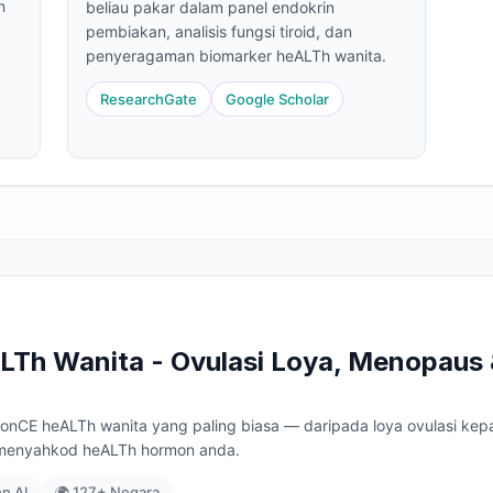
n
beliau pakar dalam panel endokrin
pembiakan, analisis fungsi tiroid, dan
penyeragaman biomarker heALTh wanita.
ResearchGate
Google Scholar
LTh Wanita - Ovulasi Loya, Menopaus
onCE heALTh wanita yang paling biasa — daripada loya ovulasi ke
u menyahkod heALTh hormon anda.
on AI
🌍 127+ Negara