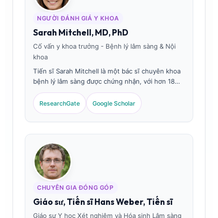
NGƯỜI ĐÁNH GIÁ Y KHOA
Sarah Mitchell, MD, PhD
Cố vấn y khoa trưởng - Bệnh lý lâm sàng & Nội
khoa
Tiến sĩ Sarah Mitchell là một bác sĩ chuyên khoa
bệnh lý lâm sàng được chứng nhận, với hơn 18
năm kinh nghiệm trong lĩnh vực y học xét
nghiệm và chẩn đoán sức khỏe sinh sản. Bà có
ResearchGate
Google Scholar
chứng chỉ chuyên ngành về hóa học lâm sàng và
đã công bố nhiều bài báo về các xét nghiệm dấu
ấn sinh học hormone và phân tích xét nghiệm
phụ khoa trong thực tiễn lâm sàng.
CHUYÊN GIA ĐÓNG GÓP
Giáo sư, Tiến sĩ Hans Weber, Tiến sĩ
Giáo sư Y học Xét nghiệm và Hóa sinh Lâm sàng