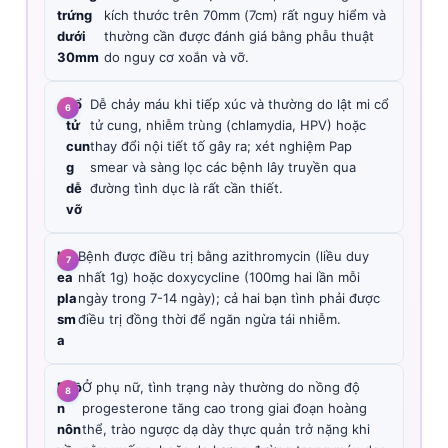
trứng
kích thước trên 70mm (7cm) rất nguy hiểm và
dưới
thường cần được đánh giá bằng phẫu thuật
30mm
do nguy cơ xoắn và vỡ.
A
cổ
Dễ chảy máu khi tiếp xúc và thường do lật mi cổ
tử
tử cung, nhiễm trùng (chlamydia, HPV) hoặc
cun
thay đổi nội tiết tố gây ra; xét nghiệm Pap
g
smear và sàng lọc các bệnh lây truyền qua
dễ
đường tình dục là rất cần thiết.
vỡ
Ur
Bệnh được điều trị bằng azithromycin (liều duy
ea
nhất 1g) hoặc doxycycline (100mg hai lần mỗi
pla
ngày trong 7-14 ngày); cả hai bạn tình phải được
sm
điều trị đồng thời để ngăn ngừa tái nhiễm.
a
Buồ
Ở phụ nữ, tình trạng này thường do nồng độ
n
progesterone tăng cao trong giai đoạn hoàng
nôn
thể, trào ngược dạ dày thực quản trở nặng khi