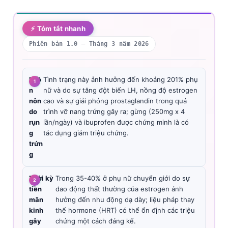
⚡ Tóm tắt nhanh
Phiên bản 1.0 — Tháng 3 năm 2026
buồ
Tình trạng này ảnh hưởng đến khoảng 201% phụ
n
nữ và do sự tăng đột biến LH, nồng độ estrogen
nôn
cao và sự giải phóng prostaglandin trong quá
do
trình vỡ nang trứng gây ra; gừng (250mg x 4
rụn
lần/ngày) và ibuprofen được chứng minh là có
g
tác dụng giảm triệu chứng.
trứn
g
Thời kỳ
Trong 35-40% ở phụ nữ chuyển giới do sự
tiền
dao động thất thường của estrogen ảnh
mãn
hưởng đến nhu động dạ dày; liệu pháp thay
kinh
thế hormone (HRT) có thể ổn định các triệu
gây
chứng một cách đáng kể.