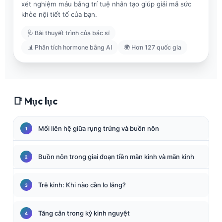
xét nghiệm máu bằng trí tuệ nhân tạo giúp giải mã sức
khỏe nội tiết tố của bạn.
🩺 Bài thuyết trình của bác sĩ
📊 Phân tích hormone bằng AI
🌍 Hơn 127 quốc gia
📑 Mục lục
Mối liên hệ giữa rụng trứng và buồn nôn
Buồn nôn trong giai đoạn tiền mãn kinh và mãn kinh
Trễ kinh: Khi nào cần lo lắng?
Tăng cân trong kỳ kinh nguyệt