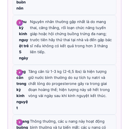
buồn
nôn
A
Chu
Nguyên nhân thường gặp nhất là do mang
kỳ
thai, căng thẳng, rối loạn chức năng tuyến
kinh
giáp hoặc hội chứng buồng trứng đa nang;
nguy
trước tiên hãy thử thai tại nhà và đến gặp bác
ệt trễ
sĩ nếu không có kết quả trong hơn 3 tháng
5
liên tiếp.
ngày
Tăng
Tăng cân từ 1-3 kg (2-6,5 lbs) là hiện tượng
cân
giữ nước bình thường do sự tích tụ natri và
trong
chất lỏng do progesterone gây ra trong giai
kỳ
đoạn hoàng thể; hiện tượng này sẽ hết trong
kinh
vòng vài ngày sau khi kinh nguyệt kết thúc.
nguyệ
t
U nang
Thông thường, các u nang này hoạt động
buồng
bình thường và tự biến mất; các u nang có