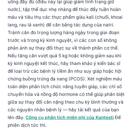
uống đầy đủ (điều này lại giúp giảm tình trạng giữ
日本語
nước), tập thể dục nhẹ nhàng để thúc đẩy tuần hoàn
Eesti
máu và tiêu thụ các thực phẩm giàu kali (chuối, khoai
Azərbaycan dili
lang, rau lá xanh) để cân bằng tác dụng của natri.
Tránh cân đo trọng lượng hàng ngày trong giai đoạn
Bosanski
trước và trong kỳ kinh nguyệt, vì các con số không
Svenska
phản ánh sự thay đổi thực sự về thành phần cơ thể.
Српски језик
Nếu tăng cân vượt quá 5 kg hoặc không giảm sau khi
Íslenska
kỳ kinh nguyệt kết thúc, hãy tham khảo ý kiến bác sĩ
để loại trừ các bệnh lý tiềm ẩn như suy giáp hoặc hội
Հայերեն
chứng buồng trứng đa nang (PCOS). Xét nghiệm máu
Bahasa Indonesia
toàn diện phân tích chức năng tuyến giáp, các chỉ số
हिन्दी
chuyển hóa và nồng độ hormone có thể giúp phân biệt
Nederlands
giữa sự thay đổi cân nặng theo chu kỳ bình thường và
các nguyên nhân bệnh lý — hãy tải kết quả của bạn
Dansk
lên đây.
Công cụ phân tích miễn phí của Kantesti
Để
Български
phiên dịch tức thì.
فارسی