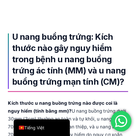
简体中文
Română
Türkçe
U nang buồng trứng: Kích
Ελληνικά
thước nào gây nguy hiểm
Português
trong bệnh u nang buồng
Español
Italiano
trứng ác tính (MM) và u nang
עִבְרִית
buồng trứng mạn tính (CM)?
Français
العربية
Kích thước u nang buồng trứng nào được coi là
Deutsch
nguy hiểm (tính bằng mm)?
U nang buồng trứng dưới
English
30mm (3cm) thường an toàn và tự khỏi, u nang từ 50-
70mm (5-7cm) có thể cần can thiệp, và u nang trên
Tiếng Việt
70mm (7cm) được coi là nguy hiểm do nguy cơ xoắn,