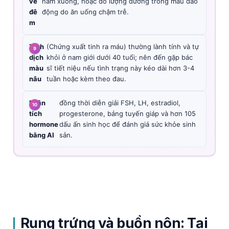
về
nằm xuống, hoặc do lượng đường trong máu dao
đê
động do ăn uống chậm trễ.
m
Tinh
(Chứng xuất tinh ra máu) thường lành tính và tự
dịch
khỏi ở nam giới dưới 40 tuổi; nên đến gặp bác
màu
sĩ tiết niệu nếu tình trạng này kéo dài hơn 3-4
nâu
tuần hoặc kèm theo đau.
Phân
đồng thời diễn giải FSH, LH, estradiol,
tích
progesterone, bảng tuyến giáp và hơn 105
hormone
dấu ấn sinh học để đánh giá sức khỏe sinh
bằng AI
sản.
Rụng trứng và buồn nôn: Tại