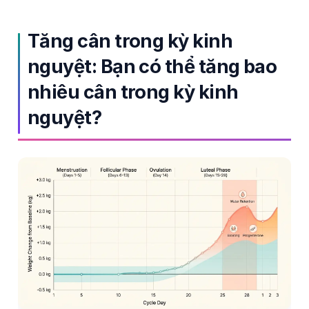
Gàidhlig
Euskara
Tăng cân trong kỳ kinh
Македонски јазик
nguyệt: Bạn có thể tăng bao
Latviešu valoda
nhiêu cân trong kỳ kinh
Galego
nguyệt?
অসমীয়া
සිංහල
سنڌي
پښتو
Slovenčina
Hrvatski
Suomi
Қазақ тілі