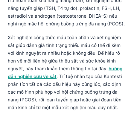
trừ hoàn toàn khả năng mang thai), xét nghiệm chức
Frysk
năng tuyến giáp (TSH, T4 tự do), prolactin, FSH, LH,
estradiol và androgen (testosterone, DHEA-S) nếu
Esperanto
nghi ngờ mắc hội chứng buồng trứng đa nang (PCOS).
Беларуская мова
Татар теле
Xét nghiệm công thức máu toàn phần và xét nghiệm
sắt giúp đánh giá tình trạng thiếu máu có thể đi kèm
Кыргызча
với kinh nguyệt ra nhiều hoặc không đều. Để hiểu rõ
ئۇيغۇرچە
hơn về mối liên hệ giữa thiếu sắt và sức khỏe kinh
Cebuano
nguyệt, hãy tham khảo thêm thông tin tại đây.
hướng
Basa Jawa
dẫn nghiên cứu về sắt
. Trí tuệ nhân tạo của Kantesti
phân tích tất cả các dấu hiệu này cùng lúc, xác định
ພາສາລາວ
các mô hình phù hợp với hội chứng buồng trứng đa
Монгол
nang (PCOS), rối loạn tuyến giáp hoặc giai đoạn tiền
Afrikaans
mãn kinh chỉ từ một mẫu xét nghiệm máu duy nhất.
العربية المغربية
Occitan