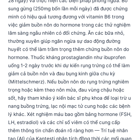
28 ngày) và thực hiện các biện pháp phòng ngừa. Bổ
sung gừng (250mg bốn lần mỗi ngày) đã được chứng
minh có hiệu quả tương đương với vitamin B6 trong
việc giảm buồn nôn do hormone trong các thử nghiệm
lâm sàng ngẫu nhiên có đối chứng. Ăn các bữa nhỏ,
thường xuyên giúp ngăn ngừa sự dao động đường
huyết có thể làm trầm trọng thêm chứng buồn nôn do
hormone. Thuốc kháng prostaglandin như ibuprofen
uống 1-2 ngày trước khi dự kiến rụng trứng có thể làm
giảm cả buồn nôn và đau bụng kinh giữa chu kỳ
(Mittelschmerz). Nếu buồn nôn do rụng trứng nghiêm
trọng hoặc kèm theo nôn mửa, đau vùng chậu hoặc
sốt, hãy tham khảo ý kiến bác sĩ phụ khoa để loại trừ u
nang buồng trứng, lạc nội mạc tử cung hoặc các bệnh
lý khác. Xét nghiệm máu bao gồm bảng hormone (FSH,
LH, estradiol) và các chỉ số viêm có thể cung cấp
thêm thông tin chẩn đoán rõ ràng hơn — Trí tuệ nhân
tạo (AI) của Kantesti phân tích đồng thời các mối quan