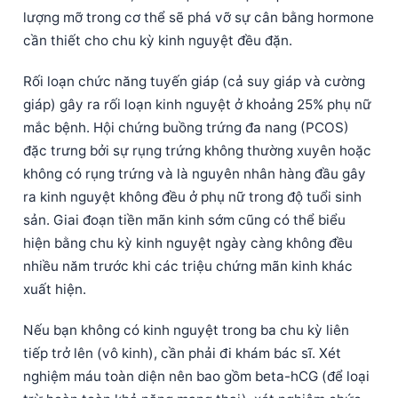
lượng mỡ trong cơ thể sẽ phá vỡ sự cân bằng hormone
cần thiết cho chu kỳ kinh nguyệt đều đặn.
Rối loạn chức năng tuyến giáp (cả suy giáp và cường
giáp) gây ra rối loạn kinh nguyệt ở khoảng 25% phụ nữ
mắc bệnh. Hội chứng buồng trứng đa nang (PCOS)
đặc trưng bởi sự rụng trứng không thường xuyên hoặc
không có rụng trứng và là nguyên nhân hàng đầu gây
ra kinh nguyệt không đều ở phụ nữ trong độ tuổi sinh
sản. Giai đoạn tiền mãn kinh sớm cũng có thể biểu
hiện bằng chu kỳ kinh nguyệt ngày càng không đều
nhiều năm trước khi các triệu chứng mãn kinh khác
xuất hiện.
Nếu bạn không có kinh nguyệt trong ba chu kỳ liên
tiếp trở lên (vô kinh), cần phải đi khám bác sĩ. Xét
Norsk bokmål
nghiệm máu toàn diện nên bao gồm beta-hCG (để loại
Ślōnskŏ gŏdka