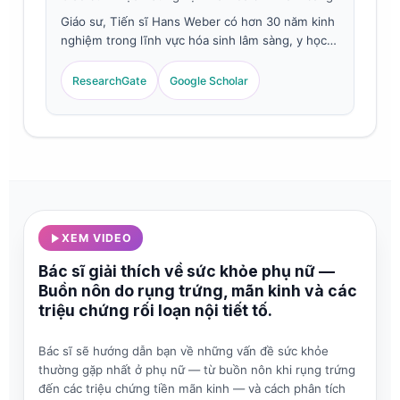
Giáo sư, Tiến sĩ Hans Weber có hơn 30 năm kinh
nghiệm trong lĩnh vực hóa sinh lâm sàng, y học
xét nghiệm nội tiết và nghiên cứu dấu ấn sinh
học hormone. Là cựu Chủ tịch Hiệp hội Hóa học
ResearchGate
Google Scholar
Lâm sàng Đức, ông chuyên về các xét nghiệm
nội tiết sinh sản, phân tích chức năng tuyến giáp
và tiêu chuẩn hóa dấu ấn sinh học sức khỏe phụ
nữ.
XEM VIDEO
Bác sĩ giải thích về sức khỏe phụ nữ —
Buồn nôn do rụng trứng, mãn kinh và các
triệu chứng rối loạn nội tiết tố.
Bác sĩ sẽ hướng dẫn bạn về những vấn đề sức khỏe
thường gặp nhất ở phụ nữ — từ buồn nôn khi rụng trứng
đến các triệu chứng tiền mãn kinh — và cách phân tích