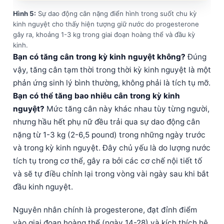
Català
Hình 5:
Sự dao động cân nặng điển hình trong suốt chu kỳ
O‘zbekcha
kinh nguyệt cho thấy hiện tượng giữ nước do progesterone
gây ra, khoảng 1-3 kg trong giai đoạn hoàng thể và đầu kỳ
Українська
kinh.
Bạn có tăng cân trong kỳ kinh nguyệt không?
Đúng
አማርኛ
vậy, tăng cân tạm thời trong thời kỳ kinh nguyệt là một
Kiswahili
phản ứng sinh lý bình thường, không phải là tích tụ mỡ.
ភាសាខ្មែរ
Bạn có thể tăng bao nhiêu cân trong kỳ kinh
ဗမာစာ
nguyệt?
Mức tăng cân này khác nhau tùy từng người,
nhưng hầu hết phụ nữ đều trải qua sự dao động cân
ไทย
nặng từ 1-3 kg (2-6,5 pound) trong những ngày trước
Tagalog
và trong kỳ kinh nguyệt. Đây chủ yếu là do lượng nước
Bahasa Melayu
tích tụ trong cơ thể, gây ra bởi các cơ chế nội tiết tố
മലയാളം
và sẽ tự điều chỉnh lại trong vòng vài ngày sau khi bắt
đầu kinh nguyệt.
ಕನ್ನಡ
ગુજરાતી
Nguyên nhân chính là progesterone, đạt đỉnh điểm
தமிழ்
vào giai đoạn hoàng thể (ngày 14-28) và kích thích hệ