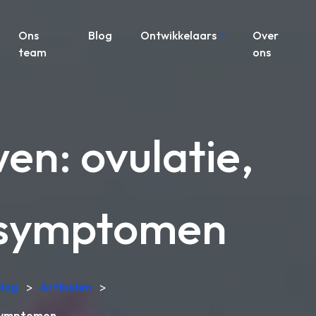
Ons
Blog
Ontwikkelaars
Over
team
ons
en: ovulatie,
 symptomen
Blog
>
Artikelen
>
 symptomen