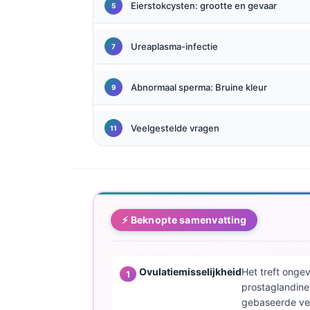
Eierstokcysten: grootte en gevaar
Català
O‘zbekcha
Ureaplasma-infectie
Українська
አማርኛ
Abnormaal sperma: Bruine kleur
Kiswahili
ភាសាខ្មែរ
Veelgestelde vragen
ဗမာစာ
ไทย
Tagalog
Tiếng Việt
⚡ Beknopte samenvatting
Bahasa Melayu
മലയാളം
Ovulatiemisselijkheid
Het treft onge
ಕನ್ನಡ
prostaglandine
gebaseerde ver
ગુજરાતી