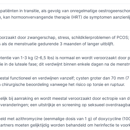
patiënten in transitie, als gevolg van onregelmatige oestrogeenscho
, kan hormoonvervangende therapie (HRT) de symptomen aanzienlijk
roorzaakt door zwangerschap, stress, schildklierproblemen of PCOS;
 als de menstruatie gedurende 3 maanden of langer uitblijft.
tentie van 1-3 kg (2-6,5 lbs) is normaal en wordt veroorzaakt door
ie in de luteale fase; dit verdwijnt binnen enkele dagen na de menstr
estal functioneel en verdwijnen vanzelf; cysten groter dan 70 mm (7 
chirurgische beoordeling vanwege het risico op torsie en ruptuur.
lijk bij aanraking en wordt meestal veroorzaakt door ectropie van d
veranderingen; een uitstrijkje en screening op seksueel overdraagba
deld met azithromycine (eenmalige dosis van 1 g) of doxycycline (
artners moeten gelijktijdig worden behandeld om herinfectie te voo