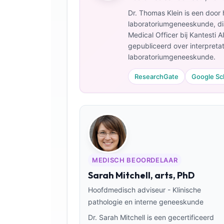
Dr. Thomas Klein is een door 
laboratoriumgeneeskunde, dia
Medical Officer bij Kantesti A
gepubliceerd over interpret
laboratoriumgeneeskunde.
ResearchGate
Google Sc
MEDISCH BEOORDELAAR
Sarah Mitchell, arts, PhD
Hoofdmedisch adviseur - Klinische
Norsk bokmål
pathologie en interne geneeskunde
Dr. Sarah Mitchell is een gecertificeerd
Ślōnskŏ gŏdka