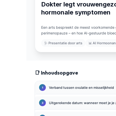
Gàidhlig
Dokter legt vrouwengezon
Euskara
hormonale symptomen
Македонски јазик
Latviešu valoda
Een arts bespreekt de meest voorkomende g
perimenopauze – en hoe AI-gestuurde bloedt
Galego
অসমীয়া
🩺 Presentatie door arts
📊 AI Hormoonan
සිංහල
سنڌي
پښتو
📑 Inhoudsopgave
Slovenčina
Verband tussen ovulatie en misselijkheid
Hrvatski
Suomi
Uitgerekende datum: wanneer moet je je
Қазақ тілі