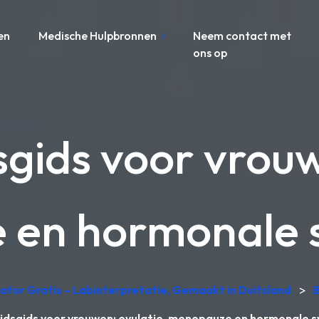
en
Medische Hulpbronnen
Neem contact met
ons op
ids voor vrouw
 en hormonale
ator Gratis – Labinterpretatie, Gemaakt in Duitsland
>
dsgids voor vrouwen: ovulatie, menopauze en hormonale