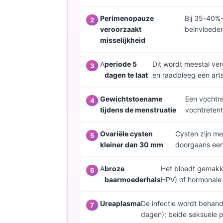
தமிழ்
Perimenopauze
Bij 35-40%-
veroorzaakt
beïnvloeden
తెలుగు
misselijkheid
मराठी
اردو
A
periode 5
Dit wordt meestal ve
dagen te laat
en raadpleeg een arts
বাংলা
Shqip
Gewichtstoename
Een vochtre
tijdens de menstruatie
vochtretent
Magyar
Slovenščina
Ovariële cysten
Cysten zijn me
kleiner dan 30 mm
doorgaans een 
한국어
Polski
A
broze
Het bloedt gemakke
Lietuvių kalba
baarmoederhals
HPV) of hormonale 
Русский
Ureaplasma
De infectie wordt behan
ქართული
dagen); beide seksuele p