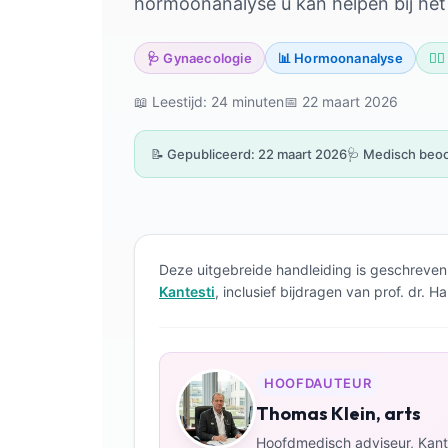
hormoonanalyse u kan helpen bij het 
🩺 Gynaecologie
📊 Hormoonanalyse
👨‍
📖 Leestijd: 24 minuten
📅 22 maart 2026
📝 Gepubliceerd: 22 maart 2026
🩺 Medisch beoo
Deze uitgebreide handleiding is geschreven
Kantesti
, inclusief bijdragen van prof. dr.
HOOFDAUTEUR
Thomas Klein, arts
Hoofdmedisch adviseur, Kante