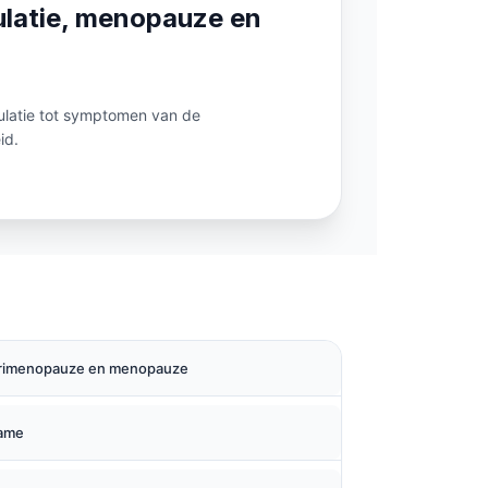
vulatie, menopauze en
ulatie tot symptomen van de
id.
 perimenopauze en menopauze
name