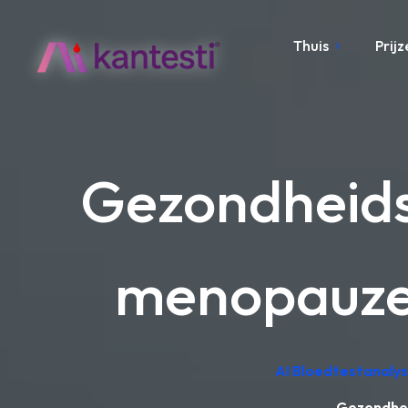
Thuis
Prijz
Gezondheidsg
menopauze
AI Bloedtestanalys
Gezondhei