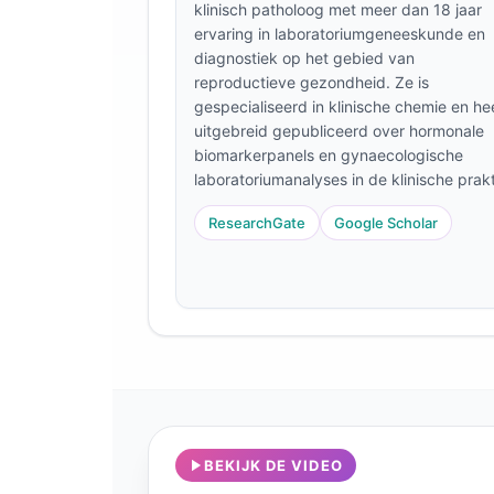
klinisch patholoog met meer dan 18 jaar
Frysk
ervaring in laboratoriumgeneeskunde en
diagnostiek op het gebied van
Esperanto
reproductieve gezondheid. Ze is
Беларуская мова
gespecialiseerd in klinische chemie en he
uitgebreid gepubliceerd over hormonale
Татар теле
biomarkerpanels en gynaecologische
Кыргызча
laboratoriumanalyses in de klinische prakt
ئۇيغۇرچە
ResearchGate
Google Scholar
Cebuano
Basa Jawa
ພາສາລາວ
Монгол
Afrikaans
العربية المغربية
Occitan
BEKIJK DE VIDEO