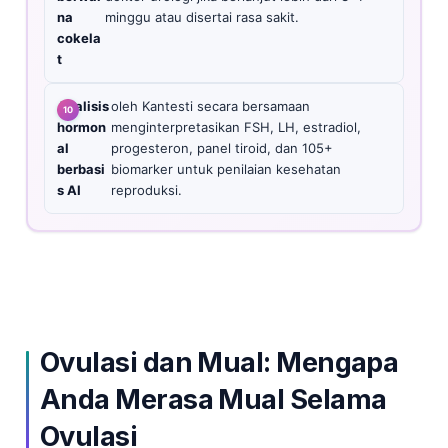
na
minggu atau disertai rasa sakit.
cokela
t
Analisis
oleh Kantesti secara bersamaan
hormon
menginterpretasikan FSH, LH, estradiol,
al
progesteron, panel tiroid, dan 105+
berbasi
biomarker untuk penilaian kesehatan
s AI
reproduksi.
Ovulasi dan Mual: Mengapa
Anda Merasa Mual Selama
Ovulasi