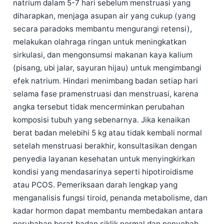
natrium dalam 5-7 hari sebelum menstruasi yang
Čeština
diharapkan, menjaga asupan air yang cukup (yang
日本語
secara paradoks membantu mengurangi retensi),
Eesti
melakukan olahraga ringan untuk meningkatkan
sirkulasi, dan mengonsumsi makanan kaya kalium
Azərbaycan dili
(pisang, ubi jalar, sayuran hijau) untuk mengimbangi
Bosanski
efek natrium. Hindari menimbang badan setiap hari
Svenska
selama fase pramenstruasi dan menstruasi, karena
Српски језик
angka tersebut tidak mencerminkan perubahan
komposisi tubuh yang sebenarnya. Jika kenaikan
Íslenska
berat badan melebihi 5 kg atau tidak kembali normal
Հայերեն
setelah menstruasi berakhir, konsultasikan dengan
हिन्दी
penyedia layanan kesehatan untuk menyingkirkan
Nederlands
kondisi yang mendasarinya seperti hipotiroidisme
atau PCOS. Pemeriksaan darah lengkap yang
Dansk
menganalisis fungsi tiroid, penanda metabolisme, dan
Български
kadar hormon dapat membantu membedakan antara
فارسی
perubahan berat badan siklik normal dan penyebab