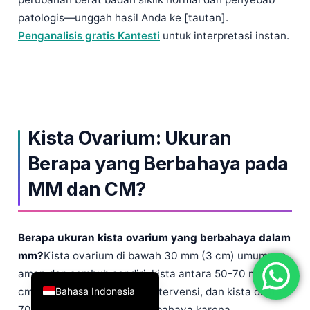
简体中文
patologis—unggah hasil Anda ke [tautan].
Penganalisis gratis Kantesti
untuk interpretasi instan.
Română
Türkçe
Ελληνικά
Português
Español
Kista Ovarium: Ukuran
Italiano
Berapa yang Berbahaya pada
עִבְרִית
MM dan CM?
Français
العربية
Berapa ukuran kista ovarium yang berbahaya dalam
Deutsch
mm?
Kista ovarium di bawah 30 mm (3 cm) umumnya
English
aman dan sembuh sendiri, kista antara 50-70 mm (5-7
Bahasa Indonesia
cm) mungkin memerlukan intervensi, dan kista di atas
70 mm (7 cm) dianggap berbahaya karena