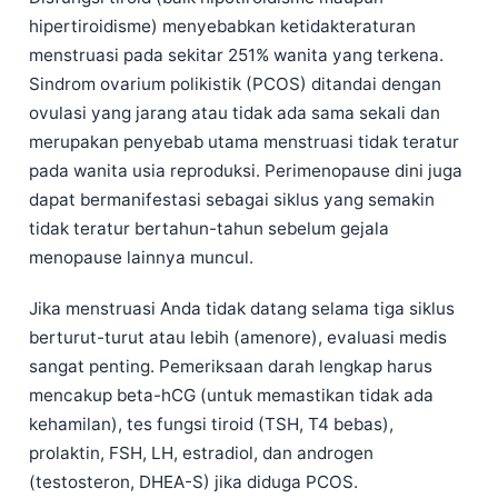
hipertiroidisme) menyebabkan ketidakteraturan
menstruasi pada sekitar 251% wanita yang terkena.
Sindrom ovarium polikistik (PCOS) ditandai dengan
ovulasi yang jarang atau tidak ada sama sekali dan
merupakan penyebab utama menstruasi tidak teratur
pada wanita usia reproduksi. Perimenopause dini juga
dapat bermanifestasi sebagai siklus yang semakin
tidak teratur bertahun-tahun sebelum gejala
menopause lainnya muncul.
Jika menstruasi Anda tidak datang selama tiga siklus
berturut-turut atau lebih (amenore), evaluasi medis
sangat penting. Pemeriksaan darah lengkap harus
mencakup beta-hCG (untuk memastikan tidak ada
kehamilan), tes fungsi tiroid (TSH, T4 bebas),
Norsk bokmål
prolaktin, FSH, LH, estradiol, dan androgen
(testosteron, DHEA-S) jika diduga PCOS.
Ślōnskŏ gŏdka