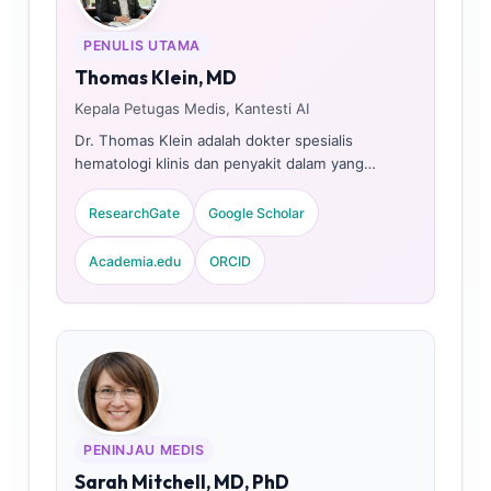
PENULIS UTAMA
Thomas Klein, MD
Kepala Petugas Medis, Kantesti AI
Dr. Thomas Klein adalah dokter spesialis
hematologi klinis dan penyakit dalam yang
tersertifikasi dewan, dengan lebih dari 15 tahun
pengalaman dalam bidang kedokteran
ResearchGate
Google Scholar
laboratorium, diagnostik kesehatan reproduksi,
dan analisis klinis berbantuan AI. Sebagai Chief
Academia.edu
ORCID
Medical Officer di Kantesti AI, ia memberikan
pengawasan klinis terhadap akurasi medis dari
jaringan saraf milik perusahaan. Dr. Klein telah
banyak mempublikasikan karya tentang
interpretasi biomarker hormonal dan analisis
panel kesehatan wanita pada topik-topik
kedokteran laboratorium.
PENINJAU MEDIS
Sarah Mitchell, MD, PhD