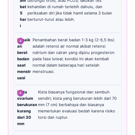
am
disfungsi tiroid, atau PCOS; lakukan tes
bat
kehamilan di rumah terlebih dahulu, dan
5
periksakan diri jika tidak hamil selama 3 bulan
har
berturut-turut atau lebih.
i
Kenaik
Penambahan berat badan 1-3 kg (2-6,5 lbs)
an
adalah retensi air normal akibat retensi
berat
natrium dan cairan yang dipicu progesteron
badan
pada fase luteal; kondisi ini akan kembali
saat
normal dalam beberapa hari setelah
menstr
menstruasi.
uasi
Kista
Kista biasanya fungsional dan sembuh
ovarium
sendiri; kista yang berukuran lebih dari 70
berukuran
mm (7 cm) berbahaya dan biasanya
kurang
memerlukan evaluasi bedah karena risiko
dari 30
torsi dan ruptur.
mm