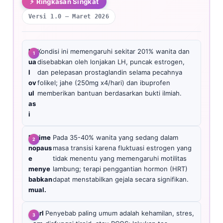
⚡ Ringkasan Singkat
Versi 1.0 — Maret 2026
M
Kondisi ini memengaruhi sekitar 201% wanita dan
ua
disebabkan oleh lonjakan LH, puncak estrogen,
l
dan pelepasan prostaglandin selama pecahnya
ov
folikel; jahe (250mg x4/hari) dan ibuprofen
ul
memberikan bantuan berdasarkan bukti ilmiah.
as
i
Perime
Pada 35-40% wanita yang sedang dalam
nopaus
masa transisi karena fluktuasi estrogen yang
e
tidak menentu yang memengaruhi motilitas
menye
lambung; terapi penggantian hormon (HRT)
babkan
dapat menstabilkan gejala secara signifikan.
mual.
A
terl
Penyebab paling umum adalah kehamilan, stres,