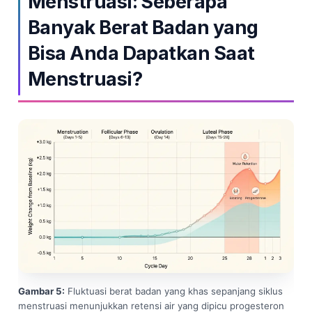
Menstruasi: Seberapa
Gàidhlig
Banyak Berat Badan yang
Euskara
Македонски јазик
Bisa Anda Dapatkan Saat
Latviešu valoda
Menstruasi?
Galego
অসমীয়া
සිංහල
سنڌي
پښتو
Slovenčina
Hrvatski
Suomi
Gambar 5:
Fluktuasi berat badan yang khas sepanjang siklus
Қазақ тілі
menstruasi menunjukkan retensi air yang dipicu progesteron