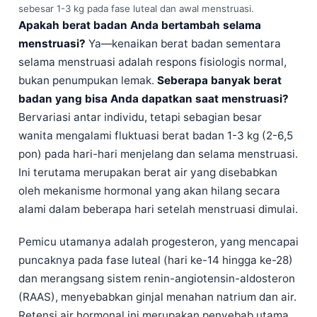
sebesar 1-3 kg pada fase luteal dan awal menstruasi.
Català
Apakah berat badan Anda bertambah selama
O‘zbekcha
menstruasi?
Ya—kenaikan berat badan sementara
Українська
selama menstruasi adalah respons fisiologis normal,
bukan penumpukan lemak.
Seberapa banyak berat
አማርኛ
badan yang bisa Anda dapatkan saat menstruasi?
Kiswahili
Bervariasi antar individu, tetapi sebagian besar
ភាសាខ្មែរ
wanita mengalami fluktuasi berat badan 1-3 kg (2-6,5
ဗမာစာ
pon) pada hari-hari menjelang dan selama menstruasi.
Ini terutama merupakan berat air yang disebabkan
ไทย
oleh mekanisme hormonal yang akan hilang secara
Tagalog
alami dalam beberapa hari setelah menstruasi dimulai.
Tiếng Việt
Pemicu utamanya adalah progesteron, yang mencapai
Bahasa Melayu
puncaknya pada fase luteal (hari ke-14 hingga ke-28)
മലയാളം
dan merangsang sistem renin-angiotensin-aldosteron
ಕನ್ನಡ
(RAAS), menyebabkan ginjal menahan natrium dan air.
ગુજરાતી
Retensi air hormonal ini merupakan penyebab utama