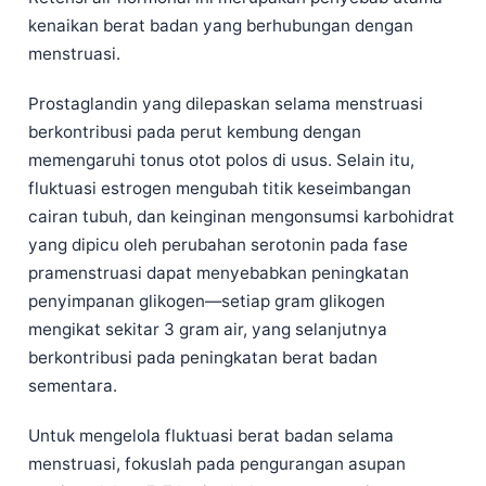
kenaikan berat badan yang berhubungan dengan
தமிழ்
menstruasi.
తెలుగు
Prostaglandin yang dilepaskan selama menstruasi
मराठी
berkontribusi pada perut kembung dengan
اردو
memengaruhi tonus otot polos di usus. Selain itu,
বাংলা
fluktuasi estrogen mengubah titik keseimbangan
Shqip
cairan tubuh, dan keinginan mengonsumsi karbohidrat
yang dipicu oleh perubahan serotonin pada fase
Magyar
pramenstruasi dapat menyebabkan peningkatan
Slovenščina
penyimpanan glikogen—setiap gram glikogen
한국어
mengikat sekitar 3 gram air, yang selanjutnya
Polski
berkontribusi pada peningkatan berat badan
sementara.
Lietuvių kalba
Русский
Untuk mengelola fluktuasi berat badan selama
ქართული
menstruasi, fokuslah pada pengurangan asupan