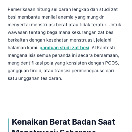
Frysk
Pemeriksaan hitung sel darah lengkap dan studi zat
Esperanto
besi membantu menilai anemia yang mungkin
menyertai menstruasi berat atau tidak teratur. Untuk
Беларуская мова
wawasan tentang bagaimana kekurangan zat besi
Татар теле
berkaitan dengan kesehatan menstruasi, jelajahi
Кыргызча
halaman kami.
panduan studi zat besi
. AI Kantesti
ئۇيغۇرچە
menganalisis semua penanda ini secara bersamaan,
mengidentifikasi pola yang konsisten dengan PCOS,
Cebuano
gangguan tiroid, atau transisi perimenopause dari
Basa Jawa
satu unggahan tes darah.
ພາສາລາວ
Монгол
Afrikaans
العربية المغربية
Kenaikan Berat Badan Saat
Occitan