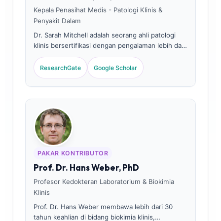
Kepala Penasihat Medis - Patologi Klinis &
Penyakit Dalam
Dr. Sarah Mitchell adalah seorang ahli patologi
klinis bersertifikasi dengan pengalaman lebih dari
18 tahun di bidang kedokteran laboratorium dan
diagnostik kesehatan reproduksi. Beliau
ResearchGate
Google Scholar
memegang sertifikasi khusus di bidang kimia
klinis dan telah banyak menerbitkan karya ilmiah
tentang panel biomarker hormonal dan analisis
laboratorium ginekologi dalam praktik klinis.
PAKAR KONTRIBUTOR
Prof. Dr. Hans Weber, PhD
Profesor Kedokteran Laboratorium & Biokimia
Klinis
Prof. Dr. Hans Weber membawa lebih dari 30
tahun keahlian di bidang biokimia klinis,