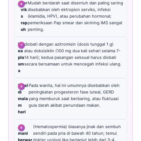
A
ser
Mudah berdarah saat disentuh dan paling sering
vik
disebabkan oleh ektropion serviks, infeksi
s
(klamidia, HPV), atau perubahan hormonal;
rap
pemeriksaan Pap smear dan skrining IMS sangat
uh
penting.
Ur
diobati dengan azitromisin (dosis tunggal 1 g)
ea
atau doksisiklin (100 mg dua kali sehari selama 7-
pla
14 hari); kedua pasangan seksual harus diobati
sm
secara bersamaan untuk mencegah infeksi ulang.
a
Mual
Pada wanita, hal ini umumnya disebabkan oleh
di
peningkatan progesteron fase luteal, GERD
mala
yang memburuk saat berbaring, atau fluktuasi
m
gula darah akibat penundaan makan.
hari
Air
(Hematospermia) biasanya jinak dan sembuh
mani
sendiri pada pria di bawah 40 tahun; temui
berwar
dokter urologi jika berlanjut lebih dari 3-4