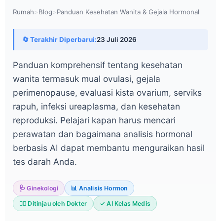
Rumah
>
Blog
>
Panduan Kesehatan Wanita & Gejala Hormonal
🔄 Terakhir Diperbarui:
23 Juli 2026
Panduan komprehensif tentang kesehatan
wanita termasuk mual ovulasi, gejala
perimenopause, evaluasi kista ovarium, serviks
rapuh, infeksi ureaplasma, dan kesehatan
reproduksi. Pelajari kapan harus mencari
perawatan dan bagaimana analisis hormonal
berbasis AI dapat membantu menguraikan hasil
tes darah Anda.
🩺 Ginekologi
📊 Analisis Hormon
👨‍⚕️ Ditinjau oleh Dokter
✓ AI Kelas Medis