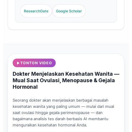
kedokteran laboratorium endokrin, dan penelitian
biomarker hormonal. Mantan Presiden
ResearchGate
Google Scholar
Perhimpunan Kimia Klinis Jerman, beliau
mengkhususkan diri dalam panel endokrin
reproduksi, analisis fungsi tiroid, dan
standardisasi biomarker kesehatan wanita.
TONTON VIDEO
Dokter Menjelaskan Kesehatan Wanita —
Mual Saat Ovulasi, Menopause & Gejala
Hormonal
Seorang dokter akan menjelaskan berbagai masalah
kesehatan wanita yang paling umum — mulai dari mual
saat ovulasi hingga gejala perimenopause — dan
bagaimana analisis tes darah berbasis AI membantu
menguraikan kesehatan hormonal Anda.