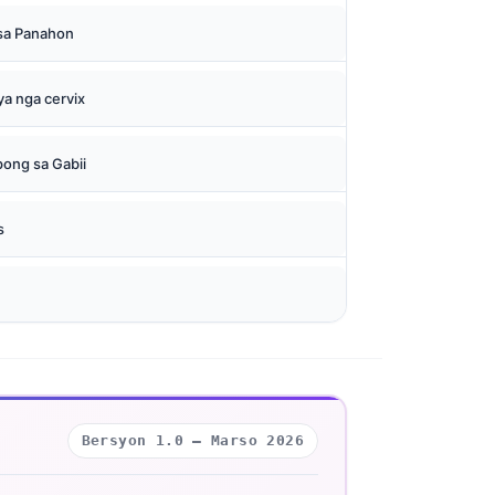
 sa Panahon
ya nga cervix
ong sa Gabii
s
Bersyon 1.0 — Marso 2026