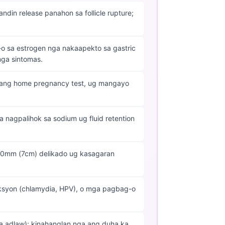
in release panahon sa follicle rupture;
o sa estrogen nga nakaapekto sa gastric
ga sintomas.
a ang home pregnancy test, ug mangayo
a nagpalihok sa sodium ug fluid retention
 70mm (7cm) delikado ug kasagaran
eksyon (chlamydia, HPV), o mga pagbag-o
ka adlaw); kinahanglan nga ang duha ka