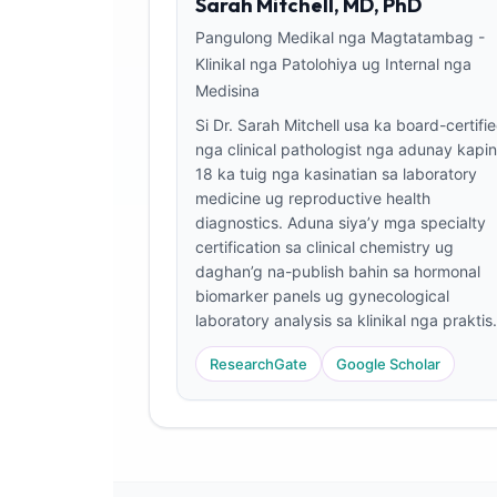
Sarah Mitchell, MD, PhD
Frysk
Pangulong Medikal nga Magtatambag -
Esperanto
Klinikal nga Patolohiya ug Internal nga
Medisina
Беларуская мова
Si Dr. Sarah Mitchell usa ka board-certifi
Татар теле
nga clinical pathologist nga adunay kapin
Кыргызча
18 ka tuig nga kasinatian sa laboratory
medicine ug reproductive health
ئۇيغۇرچە
diagnostics. Aduna siya’y mga specialty
Basa Jawa
certification sa clinical chemistry ug
daghan’g na-publish bahin sa hormonal
ພາສາລາວ
biomarker panels ug gynecological
Монгол
laboratory analysis sa klinikal nga praktis.
Afrikaans
ResearchGate
Google Scholar
العربية المغربية
Occitan
Gàidhlig