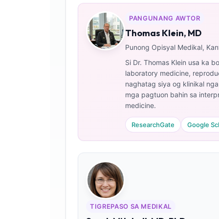
PANGUNANG AWTOR
Thomas Klein, MD
Punong Opisyal Medikal, Kant
Si Dr. Thomas Klein usa ka bo
laboratory medicine, reproduct
naghatag siya og klinikal ng
mga pagtuon bahin sa interpr
medicine.
ResearchGate
Google Sc
Norsk bokmål
TIGREPASO SA MEDIKAL
Ślōnskŏ gŏdka