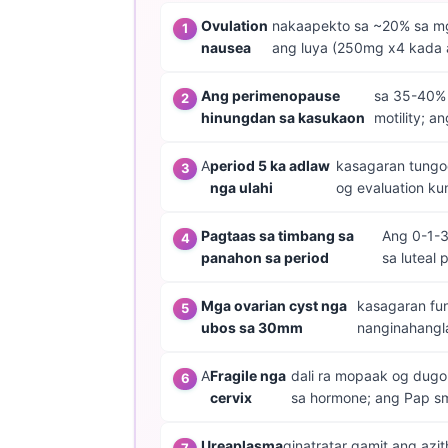
Ovulation
nakaapekto sa ~20% sa mga
తెలుగు
nausea
ang luya (250mg x4 kada 
मराठी
اردو
Ang perimenopause
sa 35-40% 
hinungdan sa kasukaon
motility; 
বাংলা
Shqip
A
period 5 ka adlaw
kasagaran tungo
nga ulahi
og evaluation ku
Magyar
Slovenščina
Pagtaas sa timbang sa
Ang 0-1-3
panahon sa period
sa luteal
한국어
Polski
Mga ovarian cyst nga
kasagaran fu
Lietuvių kalba
ubos sa 30mm
nanginahangla
Русский
A
Fragile nga
dali ra mopaak og dugo
ქართული
cervix
sa hormone; ang Pap sm
Čeština
Ureaplasma
ginatratar gamit ang azi