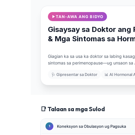
Euskara
Македонски јазик
TAN-AWA ANG BIDYO
Latviešu valoda
Gisaysay sa Doktor ang
Galego
& Mga Sintomas sa Hor
অসমীয়া
සිංහල
Giagian ka sa usa ka doktor sa labing ka
سنڌي
sintomas sa perimenopause—ug unsaon sa A
پښتو
🩺 Gipresentar sa Doktor
📊 AI Hormonal 
Slovenčina
Hrvatski
📑 Talaan sa mga Sulod
Suomi
Қазақ тілі
Koneksyon sa Obulasyon ug Pagsuka
Català