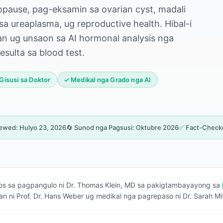
pause, pag-eksamin sa ovarian cyst, madali
a ureaplasma, ug reproductive health. Hibal-i
 ug unsaon sa AI hormonal analysis nga
ulta sa blood test.
⚕️ Gisusi sa Doktor
✓ Medikal nga Grado nga AI
iewed: Hulyo 23, 2026
🔄 Sunod nga Pagsusi: Oktubre 2026
✅ Fact-Check
bos sa pagpangulo ni Dr. Thomas Klein, MD sa pakigtambayayong sa
an ni Prof. Dr. Hans Weber ug medikal nga pagrepaso ni Dr. Sarah Mi