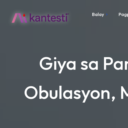
Balay
Pag
Giya sa P
Obulasyon, 