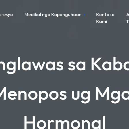
presyo
Medikal nga Kapanguhaan
Kontaka
A
Kami
anglawas sa Kab
Menopos ug Mga
Hormonal