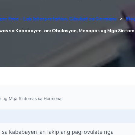
yzer Free – Lab Interpretation, Gibuhat sa Germany
>
Blo
awas sa Kababayen-an: Obulasyon, Menopos ug Mga Sintom
n ug Mga Sintomas sa Hormonal
sa kababayen-an lakip ang pag-ovulate nga