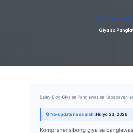
AI Blood Test Anal
Giya sa Pangl
Balay
›
Blog
›
Giya sa Panglawas sa Kababayen-a
🔄 Na-update na sa ulahi:
Hulyo 23, 2026
Komprehensibong giya sa panglawas 