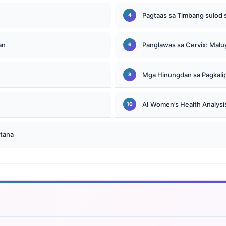
Pagtaas sa Timbang sulod
an
Panglawas sa Cervix: Malu
Mga Hinungdan sa Pagkalip
AI Women’s Health Analysi
tana