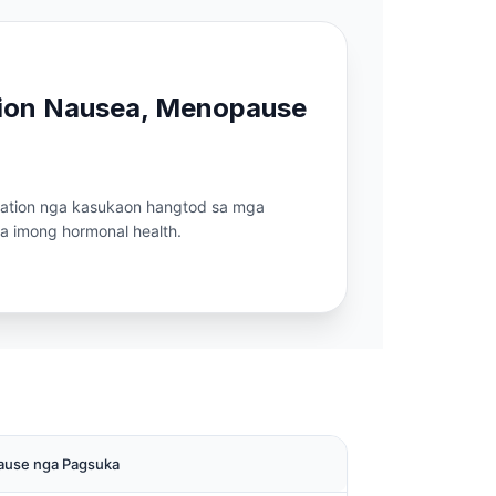
tion Nausea, Menopause
lation nga kasukaon hangtod sa mga
 imong hormonal health.
use nga Pagsuka