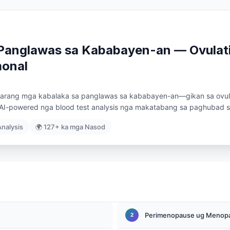
 Panglawas sa Kababayen-an — Ovula
monal
sagarang mga kabalaka sa panglawas sa kababayen-an—gikan sa ovu
I-powered nga blood test analysis nga makatabang sa paghubad sa
Analysis
🌍 127+ ka mga Nasod
Perimenopause ug Menopa