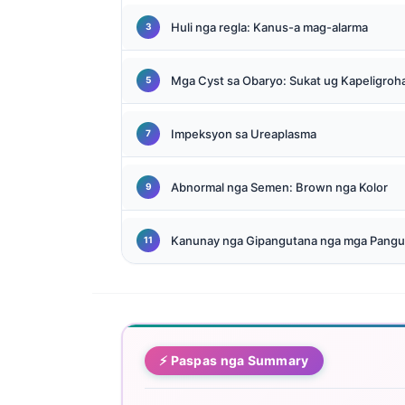
O‘zbekcha
Huli nga regla: Kanus-a mag-alarma
Українська
አማርኛ
Mga Cyst sa Obaryo: Sukat ug Kapeligroh
Kiswahili
ភាសាខ្មែរ
Impeksyon sa Ureaplasma
ဗမာစာ
Abnormal nga Semen: Brown nga Kolor
ไทย
Tagalog
Kanunay nga Gipangutana nga mga Pangu
Tiếng Việt
Bahasa Melayu
മലയാളം
ಕನ್ನಡ
⚡ Paspas nga Summary
ગુજરાતી
தமிழ்