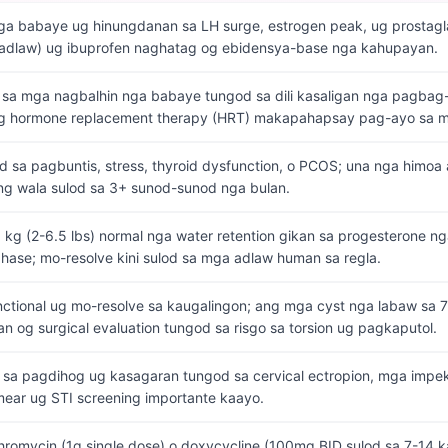
 babaye ug hinungdanan sa LH surge, estrogen peak, ug prostagland
adlaw) ug ibuprofen naghatag og ebidensya-base nga kahupayan.
sa mga nagbalhin nga babaye tungod sa dili kasaligan nga pagbag-
ang hormone replacement therapy (HRT) makapahapsay pag-ayo sa m
d sa pagbuntis, stress, thyroid dysfunction, o PCOS; una nga himo
ng wala sulod sa 3+ sunod-sunod nga bulan.
 kg (2-6.5 lbs) normal nga water retention gikan sa progesterone ng
 phase; mo-resolve kini sulod sa mga adlaw human sa regla.
nctional ug mo-resolve sa kaugalingon; ang mga cyst nga labaw sa
n og surgical evaluation tungod sa risgo sa torsion ug pagkaputol.
 sa pagdihog ug kasagaran tungod sa cervical ectropion, mga imp
ear ug STI screening importante kaayo.
thromycin (1g single dose) o doxycycline (100mg BID sulod sa 7-14 