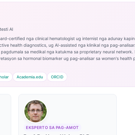
esti AI
ard-certified nga clinical hematologist ug internist nga adunay kapin
ive health diagnostics, ug AI-assisted nga klinikal nga pag-analisar. 
a pagdumala sa medikal nga katukma sa proprietary neural network.
etasyon sa hormonal biomarker ug pag-analisar sa women's health pa
holar
Academia.edu
ORCID
EKSPERTO SA PAG-AMOT