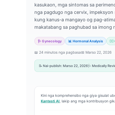
kasukaon, mga sintomas sa perimeno
nga pagdugo nga cervix, impeksyon s
kung kanus-a mangayo og pag-atiman
makatabang sa paghubad sa imong res
🩺 Gynecology
📊 Hormonal Analysis
👨‍
📖 24 minutos nga pagbasa
📅 Marso 22, 2026
📝 Nai-publish: Marso 22, 2026
🩺 Medically Rev
Kini nga komprehensibo nga giya gisulat u
Kantesti AI
, lakip ang mga kontribusyon gik