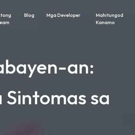
tong
Blog
Mga Developer
Mahitungod
Team
Kanamo
abayen-an:
 Sintomas sa