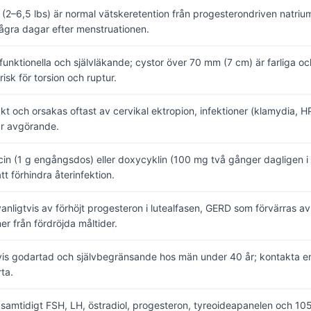
 (2–6,5 lbs) är normal vätskeretention från progesterondriven natrium
några dagar efter menstruationen.
 funktionella och självläkande; cystor över 70 mm (7 cm) är farliga oc
isk för torsion och ruptur.
akt och orsakas oftast av cervikal ektropion, infektioner (klamydia, H
är avgörande.
in (1 g engångsdos) eller doxycyklin (100 mg två gånger dagligen 
t förhindra återinfektion.
anligtvis av förhöjt progesteron i lutealfasen, GERD som förvärras av 
er från fördröjda måltider.
vis godartad och självbegränsande hos män under 40 år; kontakta en
ta.
r samtidigt FSH, LH, östradiol, progesteron, tyreoideapanelen och 1