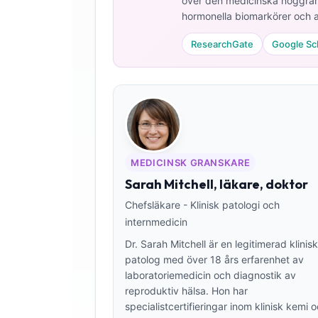
över den medicinska noggrann
hormonella biomarkörer och a
ResearchGate
Google Sc
MEDICINSK GRANSKARE
Sarah Mitchell, läkare, doktor
Chefsläkare - Klinisk patologi och
internmedicin
Dr. Sarah Mitchell är en legitimerad klinisk
patolog med över 18 års erfarenhet av
laboratoriemedicin och diagnostik av
Norsk bokmål
reproduktiv hälsa. Hon har
specialistcertifieringar inom klinisk kemi 
Ślōnskŏ gŏdka