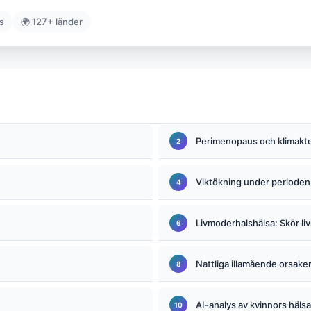
s
🌍 127+ länder
Perimenopaus och klimakte
Viktökning under perioden
Livmoderhalshälsa: Skör l
Nattliga illamående orsake
AI-analys av kvinnors hälsa