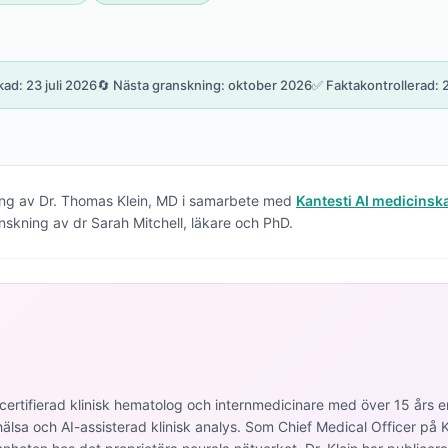
ad: 23 juli 2026
🔄 Nästa granskning: oktober 2026
✅ Faktakontrollerad:
ng av Dr. Thomas Klein, MD i samarbete med
Kantesti AI medicins
skning av dr Sarah Mitchell, läkare och PhD.
tcertifierad klinisk hematolog och internmedicinare med över 15 års e
lsa och AI-assisterad klinisk analys. Som Chief Medical Officer på Kant