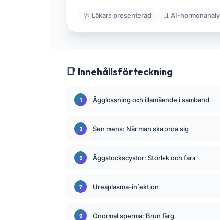
Gàidhlig
🩺 Läkare presenterad
📊 AI-hormonanaly
Euskara
Македонски јазик
Latviešu valoda
Galego
📑 Innehållsförteckning
অসমীয়া
සිංහල
Ägglossning och illamående i samband
سنڌي
Sen mens: När man ska oroa sig
پښتو
Äggstockscystor: Storlek och fara
Slovenčina
Hrvatski
Ureaplasma-infektion
Suomi
Қазақ тілі
Onormal sperma: Brun färg