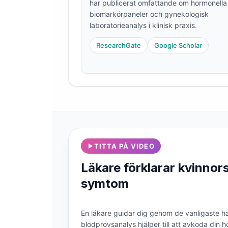
har publicerat omfattande om hormonella
Frysk
biomarkörpaneler och gynekologisk
laboratorieanalys i klinisk praxis.
Esperanto
Беларуская мова
ResearchGate
Google Scholar
Татар теле
Кыргызча
ئۇيغۇرچە
Cebuano
Basa Jawa
ພາສາລາວ
TITTA PÅ VIDEO
Монгол
Läkare förklarar kvinnor
Afrikaans
symtom
العربية المغربية
Occitan
En läkare guidar dig genom de vanligaste häl
blodprovsanalys hjälper till att avkoda din h