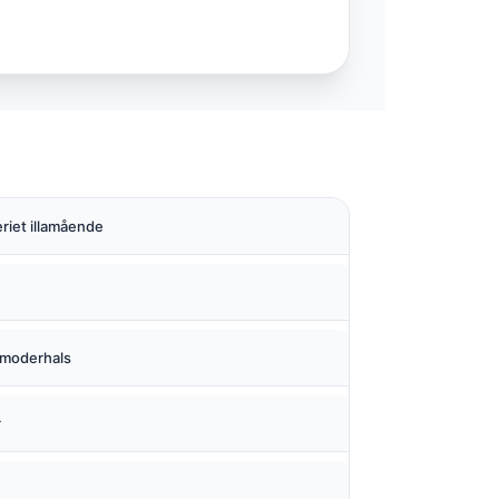
riet illamående
ivmoderhals
r