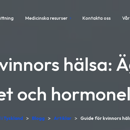
ättning
Medicinska resurser
Kontakta oss
Vår
vinnors hälsa: 
iet och hormone
 i Tyskland
>
Blogg
>
Artiklar
>
Guide för kvinnors hä