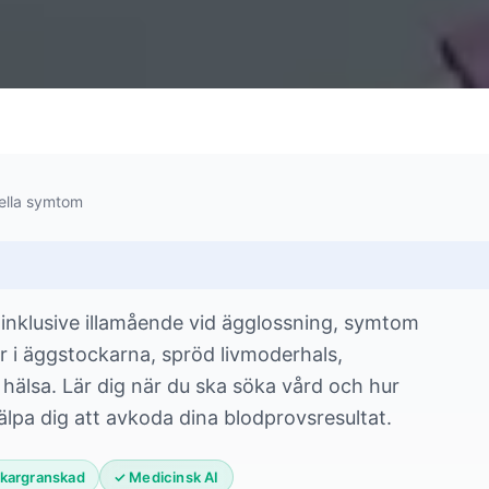
nella symtom
, inklusive illamående vid ägglossning, symtom
or i äggstockarna, spröd livmoderhals,
hälsa. Lär dig när du ska söka vård och hur
lpa dig att avkoda dina blodprovsresultat.
 Läkargranskad
✓ Medicinsk AI