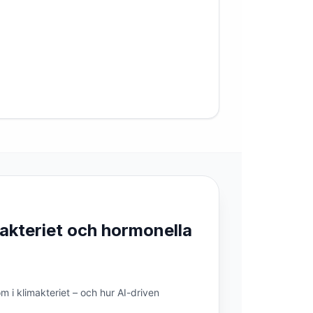
makteriet och hormonella
 i klimakteriet – och hur AI-driven