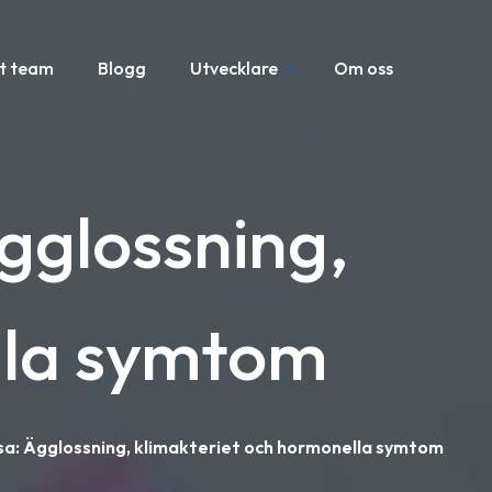
t team
Blogg
Utvecklare
Om oss
Ägglossning,
lla symtom
lsa: Ägglossning, klimakteriet och hormonella symtom