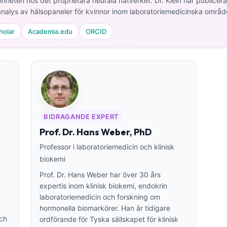
heten hos det proprietära neurala nätverket. Dr. Klein har publicer
nalys av hälsopaneler för kvinnor inom laboratoriemedicinska områd
holar
Academia.edu
ORCID
BIDRAGANDE EXPERT
Prof. Dr. Hans Weber, PhD
Professor i laboratoriemedicin och klinisk
biokemi
Prof. Dr. Hans Weber har över 30 års
expertis inom klinisk biokemi, endokrin
laboratoriemedicin och forskning om
hormonella biomarkörer. Han är tidigare
och
ordförande för Tyska sällskapet för klinisk