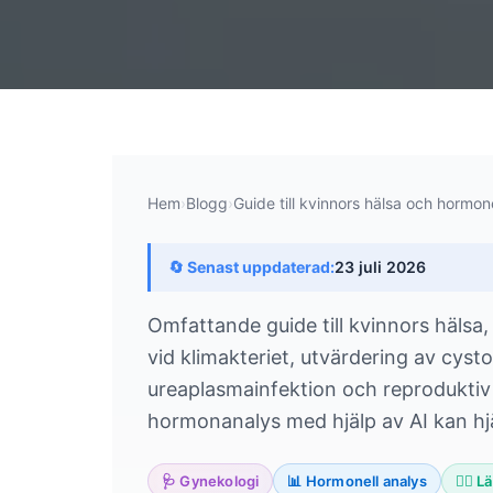
Hem
›
Blogg
›
Guide till kvinnors hälsa och hormo
🔄 Senast uppdaterad:
23 juli 2026
Omfattande guide till kvinnors hälsa
vid klimakteriet, utvärdering av cyst
ureaplasmainfektion och reproduktiv 
hormonanalys med hjälp av AI kan hjä
🩺 Gynekologi
📊 Hormonell analys
👨‍⚕️