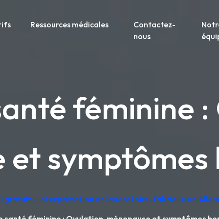
rifs
Ressources médicales
Contactez-
Notr
nous
équi
anté féminine :
 et symptômes
I gratuit – Interprétation en laboratoire, fabriqué en All
e santé féminine : Ovulation, ménopause et symptômes h