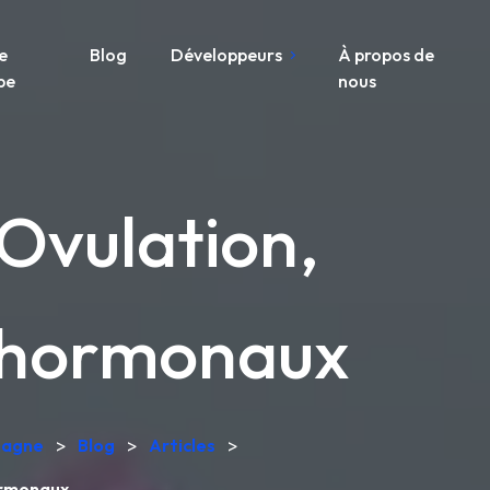
e
Blog
Développeurs
À propos de
pe
nous
 Ovulation,
 hormonaux
emagne
>
Blog
>
Articles
>
ormonaux