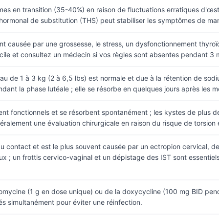
es en transition (35-40%) en raison de fluctuations erratiques d'œstr
 hormonal de substitution (THS) peut stabiliser les symptômes de mani
vent causée par une grossesse, le stress, un dysfonctionnement thyroïd
ile et consultez un médecin si vos règles sont absentes pendant 3 m
au de 1 à 3 kg (2 à 6,5 lbs) est normale et due à la rétention de sodiu
ant la phase lutéale ; elle se résorbe en quelques jours après les m
nt fonctionnels et se résorbent spontanément ; les kystes de plus 
éralement une évaluation chirurgicale en raison du risque de torsion 
au contact et est le plus souvent causée par un ectropion cervical, d
; un frottis cervico-vaginal et un dépistage des IST sont essentiels
hromycine (1 g en dose unique) ou de la doxycycline (100 mg BID pend
tés simultanément pour éviter une réinfection.