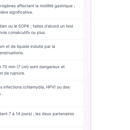
ogènes affectant la motilité gastrique ;
ère significative.
ien ou le SOPK ; faites d’abord un test
ois consécutifs ou plus.
m et de liquide induite par la
enstruations.
de 70 mm (7 cm) sont dangereux et
et de rupture.
es infections (chlamydia, HPV) ou des
.
ant 7 à 14 jours) ; les deux partenaires