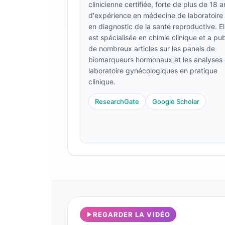
clinicienne certifiée, forte de plus de 18 a
Frysk
d'expérience en médecine de laboratoire 
en diagnostic de la santé reproductive. El
Esperanto
est spécialisée en chimie clinique et a pub
Беларуская мова
de nombreux articles sur les panels de
biomarqueurs hormonaux et les analyses
Татар теле
laboratoire gynécologiques en pratique
Кыргызча
clinique.
ئۇيغۇرچە
ResearchGate
Google Scholar
Cebuano
Basa Jawa
ພາສາລາວ
Монгол
Afrikaans
العربية المغربية
Occitan
REGARDER LA VIDÉO