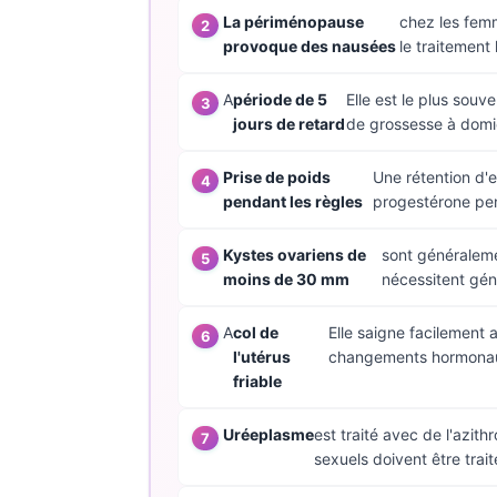
La périménopause
chez les femm
தமிழ்
provoque des nausées
le traitement
తెలుగు
A
période de 5
Elle est le plus sou
मराठी
jours de retard
de grossesse à domic
اردو
Prise de poids
Une rétention d'e
বাংলা
pendant les règles
progestérone pend
Shqip
Magyar
Kystes ovariens de
sont généraleme
moins de 30 mm
nécessitent gén
Slovenščina
한국어
A
col de
Elle saigne facilement 
l'utérus
changements hormonaux 
Polski
friable
Lietuvių kalba
Uréeplasme
est traité avec de l'azit
Русский
sexuels doivent être trai
ქართული