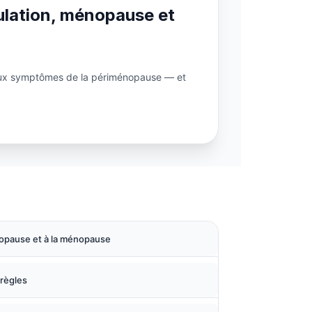
vulation, ménopause et
n aux symptômes de la périménopause — et
nopause et à la ménopause
 règles