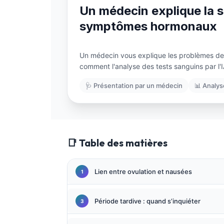
Gàidhlig
Un médecin explique la s
Euskara
symptômes hormonaux
Македонски јазик
Latviešu valoda
Un médecin vous explique les problèmes de 
comment l'analyse des tests sanguins par l'
Galego
অসমীয়া
🩺 Présentation par un médecin
📊 Analys
සිංහල
سنڌي
پښتو
📑 Table des matières
Slovenčina
Lien entre ovulation et nausées
Hrvatski
Suomi
Période tardive : quand s’inquiéter
Қазақ тілі