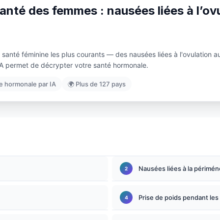
anté des femmes : nausées liées à l’o
santé féminine les plus courants — des nausées liées à l'ovulatio
IA permet de décrypter votre santé hormonale.
e hormonale par IA
🌍 Plus de 127 pays
Nausées liées à la périmé
Prise de poids pendant les