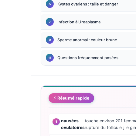
Kystes ovariens : taille et danger
Català
O‘zbekcha
Infection à Ureaplasma
Українська
አማርኛ
Sperme anormal : couleur brune
Kiswahili
ភាសាខ្មែរ
Questions fréquemment posées
ဗမာစာ
ไทย
Tagalog
Tiếng Việt
⚡ Résumé rapide
Bahasa Melayu
മലയാളം
nausées
touche environ 201 femmes
ಕನ್ನಡ
ovulatoires
rupture du follicule ; le
ગુજરાતી