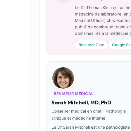
Le Dr Thomas Klein est un hém
médecine de laboratoire, en d
Medical Officer) chez Kantesti
publié de nombreux travaux s
domaines liés à la médecine d
ResearchGate
Google Sc
RÉVISEUR MÉDICAL
Sarah Mitchell, MD, PhD
Conseiller médical en chef - Pathologie
Norsk bokmål
clinique et médecine interne
Le Dr Sarah Mitchell est une pathologiste
Ślōnskŏ gŏdka