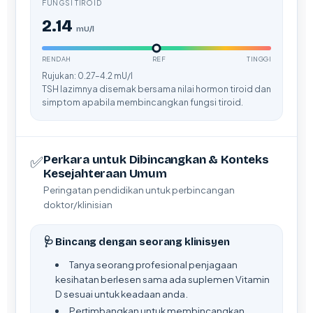
FUNGSI TIROID
日本語
2.14
Eesti
mU/l
Azərbaycan dili
RENDAH
REF
TINGGI
Bosanski
Rujukan: 0.27–4.2 mU/l
TSH lazimnya disemak bersama nilai hormon tiroid dan
Svenska
simptom apabila membincangkan fungsi tiroid.
Српски језик
Íslenska
✅
Perkara untuk Dibincangkan & Konteks
Հայերեն
Kesejahteraan Umum
Peringatan pendidikan untuk perbincangan
Bahasa Indonesia
doktor/klinisian
हिन्दी
Nederlands
🩺 Bincang dengan seorang klinisyen
Dansk
Tanya seorang profesional penjagaan
kesihatan berlesen sama ada suplemen Vitamin
Български
D sesuai untuk keadaan anda.
فارسی
Pertimbangkan untuk membincangkan