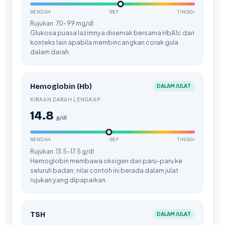
RENDAH
REF
TINGGI
తెలుగు
Rujukan: 70–99 mg/dl
मराठी
Glukosa puasa lazimnya disemak bersama HbA1c dan
konteks lain apabila membincangkan corak gula
اردو
dalam darah.
বাংলা
Shqip
Hemoglobin (Hb)
DALAM JULAT
Magyar
KIRAAN DARAH LENGKAP
14.8
Slovenščina
g/dl
한국어
RENDAH
REF
TINGGI
Polski
Rujukan: 13.5–17.5 g/dl
Hemoglobin membawa oksigen dari paru-paru ke
Lietuvių kalba
seluruh badan; nilai contoh ini berada dalam julat
rujukan yang dipaparkan.
Русский
ქართული
Čeština
TSH
DALAM JULAT