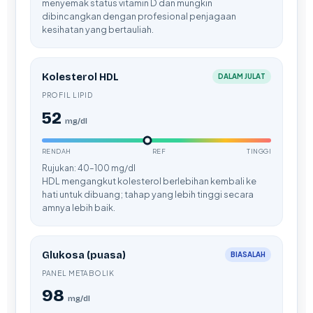
menyemak status vitamin D dan mungkin
Català
dibincangkan dengan profesional penjagaan
kesihatan yang bertauliah.
O‘zbekcha
Українська
Kolesterol HDL
DALAM JULAT
አማርኛ
PROFIL LIPID
Kiswahili
52
mg/dl
ភាសាខ្មែរ
ဗမာစာ
RENDAH
REF
TINGGI
Rujukan: 40–100 mg/dl
ไทย
HDL mengangkut kolesterol berlebihan kembali ke
hati untuk dibuang; tahap yang lebih tinggi secara
Tagalog
amnya lebih baik.
Tiếng Việt
മലയാളം
Glukosa (puasa)
BIASALAH
ಕನ್ನಡ
PANEL METABOLIK
ગુજરાતી
98
mg/dl
தமிழ்