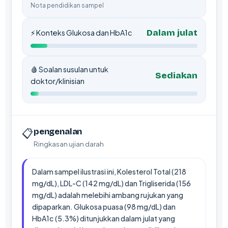
Nota pendidikan sampel
Dalam julat
⚡ Konteks Glukosa dan HbA1c
🩸 Soalan susulan untuk
Sediakan
doktor/klinisian
📋
pengenalan
Ringkasan ujian darah
Dalam sampel ilustrasi ini, Kolesterol Total (218
mg/dL), LDL-C (142 mg/dL) dan Trigliserida (156
mg/dL) adalah melebihi ambang rujukan yang
dipaparkan. Glukosa puasa (98 mg/dL) dan
HbA1c (5.3%) ditunjukkan dalam julat yang