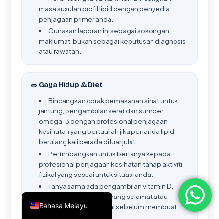
masa susulan profil lipid dengan penyedia
简体中文
penjagaan primer anda.
Română
Gunakan laporan ini sebagai sokongan
maklumat, bukan sebagai keputusan diagnosis
Türkçe
atau rawatan.
Ελληνικά
Português
🥗 Gaya Hidup & Diet
Español
Bincangkan corak pemakanan sihat untuk
Italiano
jantung, pengambilan serat dan sumber
omega-3 dengan profesional penjagaan
עִבְרִית
kesihatan yang bertauliah jika penanda lipid
Français
berulang kali berada di luar julat.
Pertimbangkan untuk bertanya kepada
العربية
profesional penjagaan kesihatan tahap aktiviti
Deutsch
fizikal yang sesuai untuk situasi anda.
Tanya sama ada pengambilan vitamin D,
English
pendedahan matahari yang selamat atau
Bahasa Melayu
suplemen adalah sesuai sebelum membuat
perubahan.