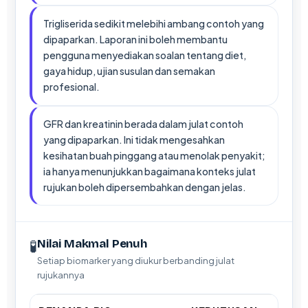
Trigliserida sedikit melebihi ambang contoh yang
dipaparkan. Laporan ini boleh membantu
pengguna menyediakan soalan tentang diet,
gaya hidup, ujian susulan dan semakan
profesional.
GFR dan kreatinin berada dalam julat contoh
yang dipaparkan. Ini tidak mengesahkan
kesihatan buah pinggang atau menolak penyakit;
ia hanya menunjukkan bagaimana konteks julat
rujukan boleh dipersembahkan dengan jelas.
🧪
Nilai Makmal Penuh
Setiap biomarker yang diukur berbanding julat
rujukannya