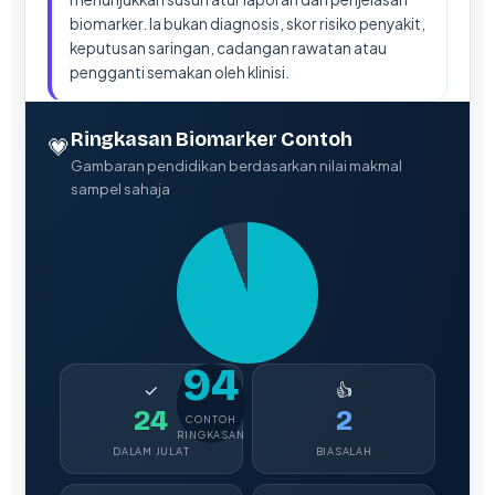
biomarker. Ia bukan diagnosis, skor risiko penyakit,
keputusan saringan, cadangan rawatan atau
pengganti semakan oleh klinisi.
Ringkasan Biomarker Contoh
💗
Gambaran pendidikan berdasarkan nilai makmal
sampel sahaja
94
✓
👍
24
2
CONTOH
RINGKASAN
DALAM JULAT
BIASALAH