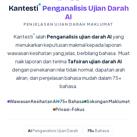
®
Kantesti
Penganalisis Ujian Darah
AI
PENJELASAN UJIAN DARAH MAKLUMAT
®
Kantesti
ialah
Penganalisis ujian darah AI
yang
menukarkan keputusan makmal kepada laporan
wawasan kesihatan yang jelas, berbilang bahasa. Muat
naik laporan dan terima
Tafsiran ujian darah AI
dengan penekanan nilai tidak normal, dapatan arah
aliran, dan penjelasan bahasa mudah dalam 75+
bahasa.
Wawasan Kesihatan AI
75+ Bahasa
Sokongan Maklumat
Privasi-Fokus
AI
Penganalisis Ujian Darah
75+
Bahasa