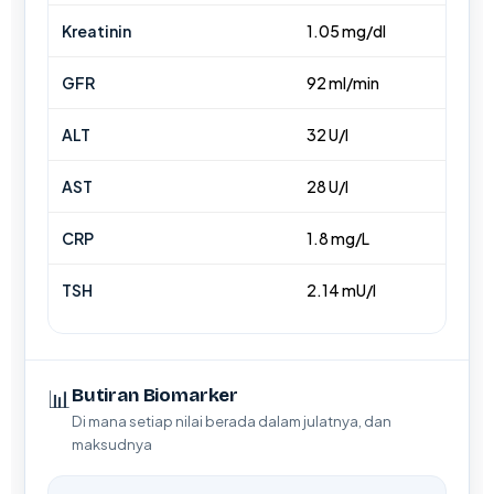
Frysk
Kreatinin
1.05 mg/dl
Esperanto
GFR
92 ml/min
Беларуская мова
Татар теле
ALT
32 U/l
Кыргызча
AST
28 U/l
ئۇيغۇرچە
CRP
1.8 mg/L
Cebuano
Basa Jawa
TSH
2.14 mU/l
ພາສາລາວ
Монгол
Afrikaans
📊
Butiran Biomarker
Di mana setiap nilai berada dalam julatnya, dan
العربية المغربية
maksudnya
Occitan