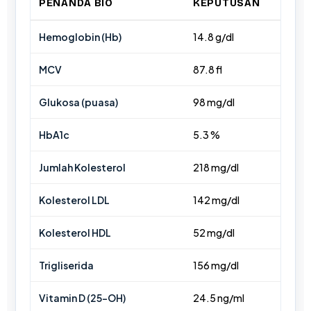
PENANDA BIO
KEPUTUSAN
Hemoglobin (Hb)
14.8 g/dl
MCV
87.8 fl
Glukosa (puasa)
98 mg/dl
HbA1c
5.3 %
Jumlah Kolesterol
218 mg/dl
Kolesterol LDL
142 mg/dl
Kolesterol HDL
52 mg/dl
Trigliserida
156 mg/dl
Norsk bokmål
Vitamin D (25-OH)
24.5 ng/ml
Ślōnskŏ gŏdka