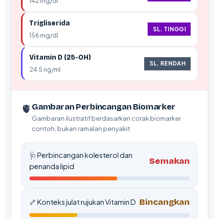
142 mg/dl
Trigliserida
SL. TINGGI
156 mg/dl
Vitamin D (25-OH)
SL. RENDAH
24.5 ng/ml
🫀
Gambaran Perbincangan Biomarker
Gambaran ilustratif berdasarkan corak biomarker
contoh, bukan ramalan penyakit
🩺 Perbincangan kolesterol dan
Semakan
penanda lipid
Bincangkan
🦴 Konteks julat rujukan Vitamin D