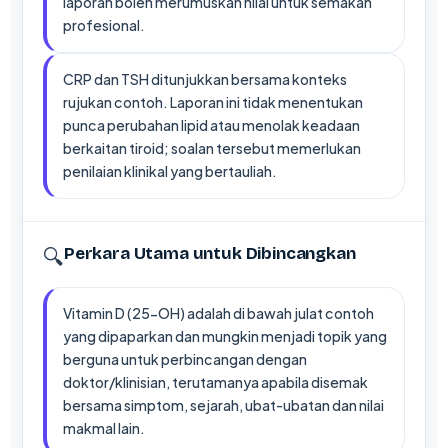
laporan boleh merumuskan nilai untuk semakan
profesional.
CRP dan TSH ditunjukkan bersama konteks
rujukan contoh. Laporan ini tidak menentukan
punca perubahan lipid atau menolak keadaan
berkaitan tiroid; soalan tersebut memerlukan
penilaian klinikal yang bertauliah.
🔍
Perkara Utama untuk Dibincangkan
Vitamin D (25-OH) adalah di bawah julat contoh
yang dipaparkan dan mungkin menjadi topik yang
berguna untuk perbincangan dengan
doktor/klinisian, terutamanya apabila disemak
bersama simptom, sejarah, ubat-ubatan dan nilai
makmal lain.