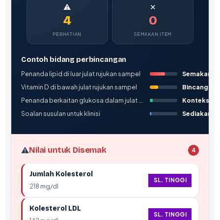
⚠
✕
4
0
PERHATIAN
SEMAKAN ITEM
Contoh bidang perbincangan
Penanda lipid di luar julat rujukan sampel
Semakan
Vitamin D di bawah julat rujukan sampel
Bincangkan
Penanda berkaitan glukosa dalam julat sampel
Konteks
Soalan susulan untuk klinisi
Sediakan
⚠️
Nilai untuk Disemak
4
Jumlah Kolesterol
SL. TINGGI
218 mg/dl
Kolesterol LDL
SL. TINGGI