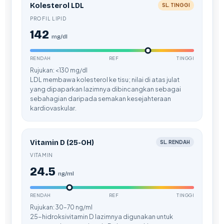
Gàidhlig
Kolesterol LDL
SL. TINGGI
Euskara
PROFIL LIPID
142
Македонски јазик
mg/dl
Latviešu valoda
RENDAH
REF
TINGGI
Galego
Rujukan: <130 mg/dl
LDL membawa kolesterol ke tisu; nilai di atas julat
অসমীয়া
yang dipaparkan lazimnya dibincangkan sebagai
sebahagian daripada semakan kesejahteraan
සිංහල
kardiovaskular.
سنڌي
پښتو
Vitamin D (25-OH)
SL. RENDAH
VITAMIN
Slovenčina
24.5
ng/ml
Hrvatski
RENDAH
REF
TINGGI
Suomi
Rujukan: 30–70 ng/ml
Қазақ тілі
25-hidroksivitamin D lazimnya digunakan untuk