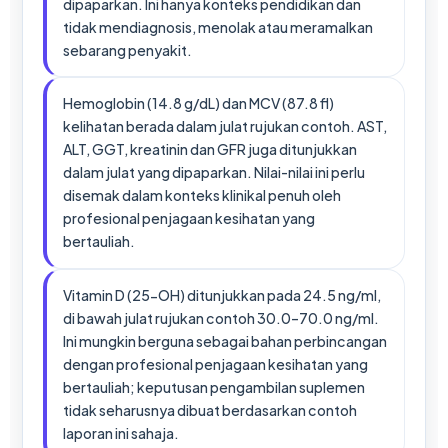
dipaparkan. Ini hanya konteks pendidikan dan
tidak mendiagnosis, menolak atau meramalkan
sebarang penyakit.
Hemoglobin (14.8 g/dL) dan MCV (87.8 fl)
kelihatan berada dalam julat rujukan contoh. AST,
ALT, GGT, kreatinin dan GFR juga ditunjukkan
dalam julat yang dipaparkan. Nilai-nilai ini perlu
disemak dalam konteks klinikal penuh oleh
profesional penjagaan kesihatan yang
bertauliah.
Vitamin D (25-OH) ditunjukkan pada 24.5 ng/ml,
di bawah julat rujukan contoh 30.0–70.0 ng/ml.
Ini mungkin berguna sebagai bahan perbincangan
dengan profesional penjagaan kesihatan yang
bertauliah; keputusan pengambilan suplemen
tidak seharusnya dibuat berdasarkan contoh
laporan ini sahaja.