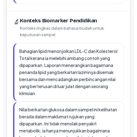
🔬
Konteks Biomarker Pendidikan
Konteks ringkas dalam bahasa mudah untuk
keputusan sampel
Bahagian lipid menonjolkan LDL-C dan Kolesterol
Total kerana ia melebihi ambang contoh yang
dipaparkan. Laporan menerangkan bagaimana
penanda lipid yang berkaitan lazimnya disemak
bersama dan mencadangkan perbincangan nilai
yang berterusan di luar julat dengan seorang
klinisian.
Nilai berkaitan glukosa dalam sampel ini kelihatan
berada dalam maklumat rujukan yang
dipaparkan. Ini tidak menolak penyakit
metabolik; ia hanya menunjukkan bagaimana