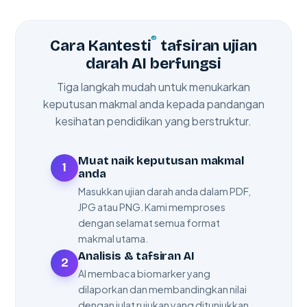
®
Cara Kantesti
tafsiran ujian
darah AI berfungsi
Tiga langkah mudah untuk menukarkan
keputusan makmal anda kepada pandangan
kesihatan pendidikan yang berstruktur.
Muat naik keputusan makmal
1
anda
Masukkan ujian darah anda dalam PDF,
JPG atau PNG. Kami memproses
dengan selamat semua format
makmal utama.
Analisis & tafsiran AI
2
AI membaca biomarker yang
dilaporkan dan membandingkan nilai
dengan julat rujukan yang ditunjukkan