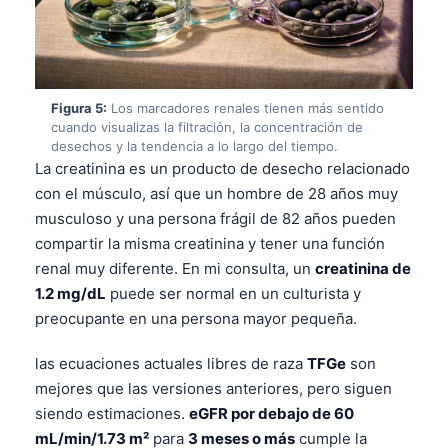
Gàidhlig
Euskara
Македонски јазик
Latviešu valoda
Figura 5:
Los marcadores renales tienen más sentido
cuando visualizas la filtración, la concentración de
Galego
desechos y la tendencia a lo largo del tiempo.
অসমীয়া
La creatinina es un producto de desecho relacionado
con el músculo, así que un hombre de 28 años muy
සිංහල
musculoso y una persona frágil de 82 años pueden
سنڌي
compartir la misma creatinina y tener una función
پښتو
renal muy diferente. En mi consulta, un
creatinina de
1.2 mg/dL
puede ser normal en un culturista y
preocupante en una persona mayor pequeña.
Slovenčina
las ecuaciones actuales libres de raza
TFGe
son
Hrvatski
mejores que las versiones anteriores, pero siguen
Suomi
siendo estimaciones.
eGFR por debajo de 60
Қазақ тілі
mL/min/1.73 m²
para
3 meses o más
cumple la