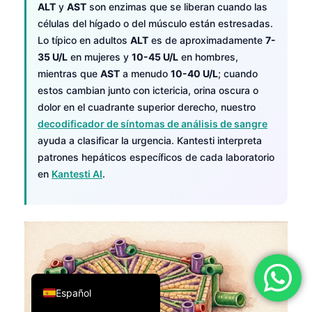
ALT
y
AST
son enzimas que se liberan cuando las
فارسی
células del hígado o del músculo están estresadas.
简体中文
Lo típico en adultos
ALT
es de aproximadamente
7-
35 U/L
en mujeres y
10-45 U/L
en hombres,
Română
mientras que
AST
a menudo
10-40 U/L
; cuando
Türkçe
estos cambian junto con ictericia, orina oscura o
dolor en el cuadrante superior derecho, nuestro
Ελληνικά
decodificador de síntomas de análisis de sangre
Português
ayuda a clasificar la urgencia. Kantesti interpreta
Italiano
patrones hepáticos específicos de cada laboratorio
en
Kantesti AI
.
עִבְרִית
Français
العربية
Deutsch
English
Español