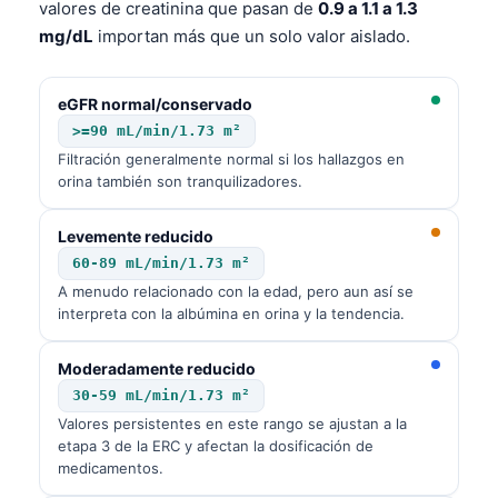
valores de creatinina que pasan de
0.9 a 1.1 a 1.3
தமிழ்
mg/dL
importan más que un solo valor aislado.
తెలుగు
eGFR normal/conservado
मराठी
>=90 mL/min/1.73 m²
اردو
Filtración generalmente normal si los hallazgos en
বাংলা
orina también son tranquilizadores.
Shqip
Levemente reducido
Magyar
60-89 mL/min/1.73 m²
Slovenščina
A menudo relacionado con la edad, pero aun así se
interpreta con la albúmina en orina y la tendencia.
한국어
Polski
Moderadamente reducido
30-59 mL/min/1.73 m²
Lietuvių kalba
Valores persistentes en este rango se ajustan a la
Русский
etapa 3 de la ERC y afectan la dosificación de
medicamentos.
ქართული