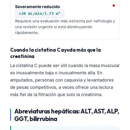
Čeština
Severamente reducido
日本語
<30 mL/min/1.73 m²
Requiere una evaluación más estrecha por nefrología y
Eesti
una revisión urgente si está disminuyendo
Azərbaycan dili
rápidamente.
Bosanski
Cuando la cistatina C ayuda más que la
Svenska
creatinina
Српски језик
La cistatina C puede ser útil cuando la masa muscular
Íslenska
es inusualmente baja o inusualmente alta. En
Հայերեն
amputados, personas con caquexia y levantadores
de pesas competitivos, a veces ofrece una lectura
Bahasa Indonesia
más fiel de la filtración que solo la creatinina.
हिन्दी
Nederlands
Abreviaturas hepáticas: ALT, AST, ALP,
GGT, bilirrubina
Dansk
Български