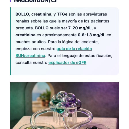
Frysk
BOLLO
,
creatinina
, y
TFGe
son las abreviaturas
Esperanto
renales sobre las que la mayoría de los pacientes
Беларуская мова
pregunta.
BOLLO
suele ser
7-20 mg/dL
, y
Татар теле
creatinina
es aproximadamente
0.6-1.3 mg/dL
en
muchos adultos. Para la lógica del cociente,
Кыргызча
empieza con nuestro
guía de la relación
ئۇيغۇرچە
BUN/creatinina
. Para el lenguaje de estadificación,
consulta nuestro
explicador de eGFR
.
Cebuano
Basa Jawa
ພາສາລາວ
Монгол
Afrikaans
العربية المغربية
Occitan