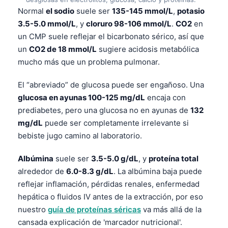
Normal
el sodio
suele ser
135-145 mmol/L
,
potasio
3.5-5.0 mmol/L
, y
cloruro 98-106 mmol/L
.
CO2
en
un CMP suele reflejar el bicarbonato sérico, así que
un
CO2 de 18 mmol/L
sugiere acidosis metabólica
mucho más que un problema pulmonar.
El “abreviado” de glucosa puede ser engañoso. Una
glucosa en ayunas 100-125 mg/dL
encaja con
prediabetes, pero una glucosa no en ayunas de
132
mg/dL
puede ser completamente irrelevante si
bebiste jugo camino al laboratorio.
Albúmina
suele ser
3.5-5.0 g/dL
, y
proteína total
alrededor de
6.0-8.3 g/dL
. La albúmina baja puede
reflejar inflamación, pérdidas renales, enfermedad
hepática o fluidos IV antes de la extracción, por eso
nuestro
guía de proteínas séricas
va más allá de la
cansada explicación de 'marcador nutricional'.