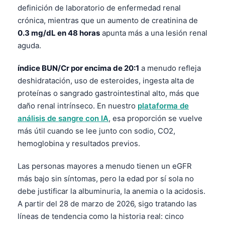
definición de laboratorio de enfermedad renal
Català
crónica, mientras que un aumento de creatinina de
O‘zbekcha
0.3 mg/dL en 48 horas
apunta más a una lesión renal
Українська
aguda.
አማርኛ
índice BUN/Cr por encima de 20:1
a menudo refleja
Kiswahili
deshidratación, uso de esteroides, ingesta alta de
ភាសាខ្មែរ
proteínas o sangrado gastrointestinal alto, más que
daño renal intrínseco. En nuestro
plataforma de
ဗမာစာ
análisis de sangre con IA
, esa proporción se vuelve
ไทย
más útil cuando se lee junto con sodio, CO2,
Tagalog
hemoglobina y resultados previos.
Tiếng Việt
Las personas mayores a menudo tienen un eGFR
Bahasa Melayu
más bajo sin síntomas, pero la edad por sí sola no
മലയാളം
debe justificar la albuminuria, la anemia o la acidosis.
A partir del 28 de marzo de 2026, sigo tratando las
ಕನ್ನಡ
líneas de tendencia como la historia real: cinco
ગુજરાતી