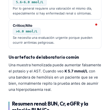
5.6-6.0 mmol/L
Por lo general requiere una valoración el mismo día,
especialmente si hay enfermedad renal o síntomas.
Crítico/Alto
>6.0 mmol/L
Se necesita una evaluación urgente porque pueden
ocurrir arritmias peligrosas.
Un artefacto de laboratorio común
Una muestra hemolizada puede aumentar falsamente
el potasio y el AST. Cuando veo
K 5.7 mmol/L
con
una bandera de hemólisis en un paciente que se ve
bien, normalmente repito la prueba antes de asumir
una hiperpotasemia real.
Norsk bokmål
Resumen renal: BUN, Cr, eGFR y la
Ślōnskŏ gŏdka
relación BUN/Cr