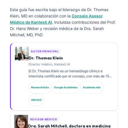
Esta guía fue escrita bajo el liderazgo de
Dr. Thomas
Klein, MD
en colaboración con la
Consejo Asesor
Médico de Kantesti AI
, incluidas contribuciones del Prof.
Dr. Hans Weber y revisión médica de la Dra. Sarah
Mitchell, MD, PhD.
AUTOR PRINCIPAL
Dr. Thomas Klein
Director médico, Kantesti AI
El Dr. Thomas Klein es un hematólogo clínico e
internista certificado por el consejo, con más de 15
años de experiencia en medicina de laboratorio y
análisis clínico asistido por IA. Como Director Médico
ResearchGate
Google Académico
Academia.edu
(Chief Medical Officer) en Kantesti AI, proporciona
supervisión clínica sobre la exactitud médica de la
ORCIDO
red neuronal propietaria. El Dr. Klein ha publicado
ampliamente sobre la interpretación de
biomarcadores y los diagnósticos de laboratorio en
temas de medicina de laboratorio.
REVISOR MÉDICO
Dra. Sarah Mitchell, doctora en medicina