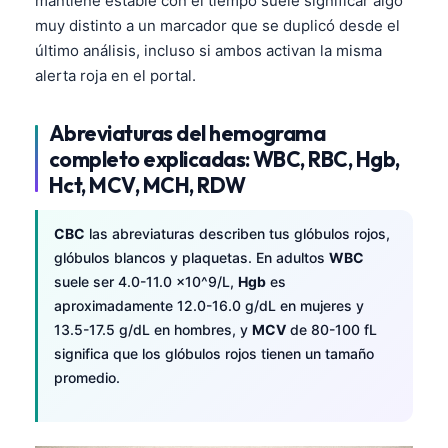
mantiene estable con el tiempo suele significar algo
muy distinto a un marcador que se duplicó desde el
último análisis, incluso si ambos activan la misma
alerta roja en el portal.
Abreviaturas del hemograma
completo explicadas: WBC, RBC, Hgb,
Hct, MCV, MCH, RDW
CBC
las abreviaturas describen tus glóbulos rojos,
glóbulos blancos y plaquetas. En adultos
WBC
suele ser 4.0-11.0 x10^9/L,
Hgb
es
aproximadamente 12.0-16.0 g/dL en mujeres y
13.5-17.5 g/dL en hombres, y
MCV
de 80-100 fL
significa que los glóbulos rojos tienen un tamaño
promedio.