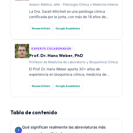
Asesor Médico Jefe - Patología Clínica y Medicina Interna
La Dra. Sarah Mitchell es una patóloga clínica
certificada por la junta, con más de 18 años de
experiencia en medicina de laboratorio y análisis
diagnósticos. Tiene certificaciones de especialidad
ResearchGate
Google Académico
en química clínica y ha publicado extensamente
sobre paneles de biomarcadores y análisis de
laboratorio en la práctica clínica.
EXPERTO COLABORADOR
Prof. Dr. Hans Weber, PhD
Profesor de Medicina de Laboratorio y Bioquímica Clínica
El Prof. Dr. Hans Weber aporta 30+ años de
experiencia en bioquímica clínica, medicina de
laboratorio e investigación de biomarcadores. Ex
presidente de la Sociedad Alemana de Química
ResearchGate
Google Académico
Clínica, se especializa en análisis de paneles
diagnósticos, estandarización de biomarcadores y
medicina de laboratorio asistida por IA.
Tabla de contenido
Qué significan realmente las abreviaturas más