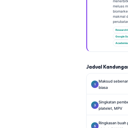
Gàidhlig
menerbit
meluas m
Euskara
biomarker
makmal d
Македонски јазик
perubata
Latviešu valoda
Research
Google Sc
Galego
Academia
অসমীয়া
සිංහල
Jadual Kandunga
سنڌي
پښتو
Maksud sebenar s
biasa
Slovenčina
Singkatan pembez
Hrvatski
platelet, MPV
Suomi
Қазақ тілі
Ringkasan buah 