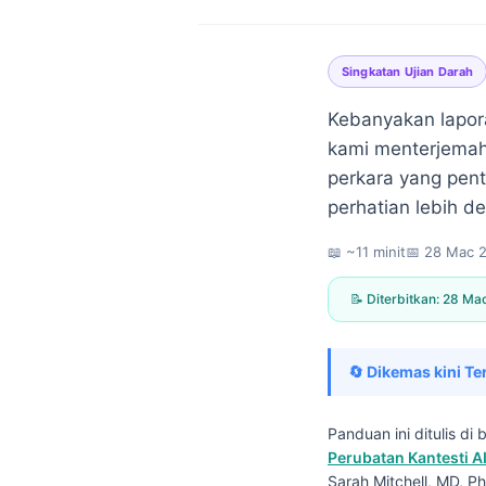
Singkatan Ujian Darah
Kebanyakan lapora
kami menterjemah
perkara yang pent
perhatian lebih de
📖 ~11 minit
📅
28 Mac 
📝 Diterbitkan:
28 Ma
🔄 Dikemas kini Te
Panduan ini ditulis d
Norsk bokmål
Perubatan Kantesti A
Ślōnskŏ gŏdka
Sarah Mitchell, MD, Ph