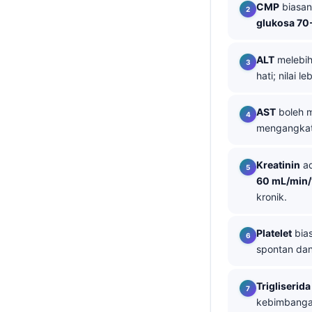
CMP
biasan
తెలుగు
glukosa 70
मराठी
ALT
melebih
اردو
hati; nilai 
বাংলা
AST
boleh m
Shqip
mengangkat 
Magyar
Slovenščina
Kreatinin
ad
60 mL/min/
한국어
kronik.
Polski
Lietuvių kalba
Platelet
bia
spontan dan
Русский
ქართული
Trigliserida
Čeština
kebimbangan