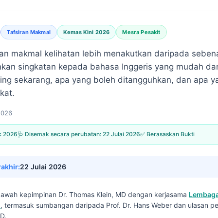
Tafsiran Makmal
Kemas Kini 2026
Mesra Pesakit
n makmal kelihatan lebih menakutkan daripada sebenar
kan singkatan kepada bahasa Inggeris yang mudah d
ing sekarang, apa yang boleh ditangguhkan, dan apa ya
kat.
2026
c 2026
🩺 Disemak secara perubatan:
22 Julai 2026
✅ Berasaskan Bukti
rakhir:
22 Julai 2026
i bawah kepimpinan
Dr. Thomas Klein, MD
dengan kerjasama
Lembaga
I
, termasuk sumbangan daripada Prof. Dr. Hans Weber dan ulasan pe
D.