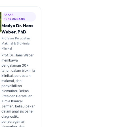
PAKAR
PENYUMBANG
Madya Dr. Hans
Weber, PhD
Profesor Perubatan
Makmal & Biokimia
Klinikal
Prof. Dr. Hans Weber
membawa
pengalaman 30+
tahun dalam biokimia
klinikal, perubatan
makmal, dan
penyelidikan
biomarker. Bekas
Presiden Persatuan
Kimia Klinikal
Jerman, beliau pakar
dalam analisis panel
diagnostik,
penyeragaman
biomarker, dan