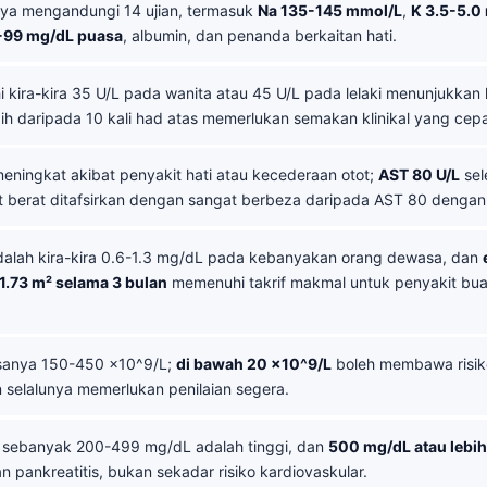
ya mengandungi 14 ujian, termasuk
Na 135-145 mmol/L
,
K 3.5-5.0
-99 mg/dL puasa
, albumin, dan penanda berkaitan hati.
i kira-kira 35 U/L pada wanita atau 45 U/L pada lelaki menunjukkan
lebih daripada 10 kali had atas memerlukan semakan klinikal yang cepa
eningkat akibat penyakit hati atau kecederaan otot;
AST 80 U/L
sel
berat ditafsirkan dengan sangat berbeza daripada AST 80 dengan 
alah kira-kira 0.6-1.3 mg/dL pada kebanyakan orang dewasa, dan
1.73 m² selama 3 bulan
memenuhi takrif makmal untuk penyakit bu
sanya 150-450 x10^9/L;
di bawah 20 x10^9/L
boleh membawa risik
 selalunya memerlukan penilaian segera.
sebanyak 200-499 mg/dL adalah tinggi, dan
500 mg/dL atau lebih
 pankreatitis, bukan sekadar risiko kardiovaskular.