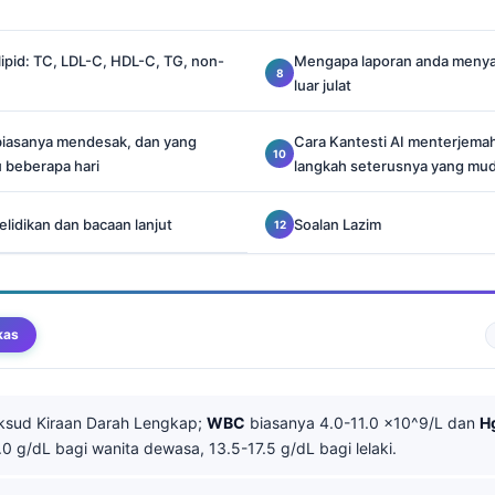
lipid: TC, LDL-C, HDL-C, TG, non-
Mengapa laporan anda menyat
luar julat
biasanya mendesak, dan yang
Cara Kantesti AI menterjema
 beberapa hari
langkah seterusnya yang mud
lidikan dan bacaan lanjut
Soalan Lazim
kas
sud Kiraan Darah Lengkap;
WBC
biasanya 4.0-11.0 x10^9/L dan
H
.0 g/dL bagi wanita dewasa, 13.5-17.5 g/dL bagi lelaki.