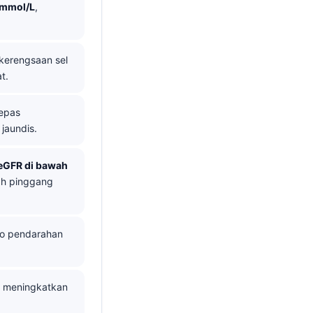
 mmol/L
,
 kerengsaan sel
t.
epas
jaundis.
eGFR di bawah
ah pinggang
o pendarahan
meningkatkan