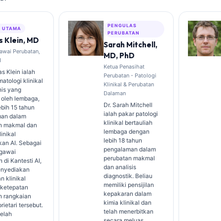
PENGULAS
S UTAMA
PERUBATAN
 Klein, MD
Sarah Mitchell,
awai Perubatan,
MD, PhD
I
Ketua Penasihat
s Klein ialah
Perubatan - Patologi
atologi klinikal
Klinikal & Perubatan
nis yang
Dalaman
 oleh lembaga,
Dr. Sarah Mitchell
bih 15 tahun
ialah pakar patologi
an dalam
klinikal bertauliah
n makmal dan
lembaga dengan
linikal
lebih 18 tahun
kan AI. Sebagai
pengalaman dalam
gawai
perubatan makmal
 di Kantesti AI,
dan analisis
enyediakan
diagnostik. Beliau
n klinikal
memiliki pensijilan
 ketepatan
kepakaran dalam
n rangkaian
kimia klinikal dan
rietari tersebut.
telah menerbitkan
telah
secara meluas