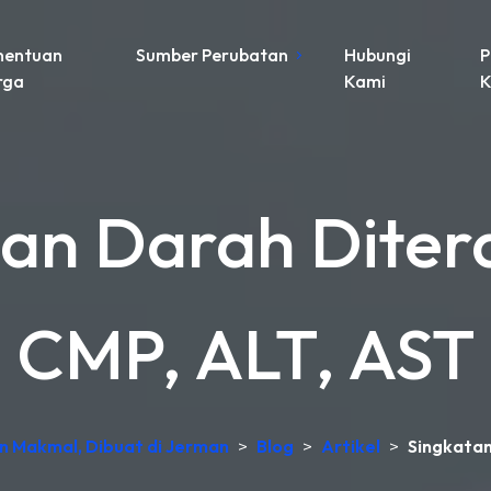
nentuan
Sumber Perubatan
Hubungi
P
rga
Kami
K
ian Darah Dite
CMP, ALT, AST
an Makmal, Dibuat di Jerman
>
Blog
>
Artikel
>
Singkatan