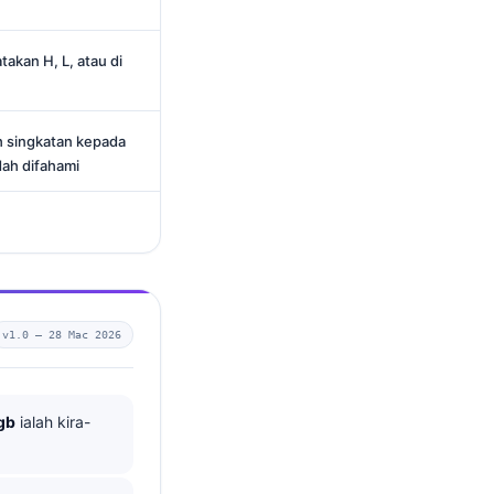
akan H, L, atau di
h singkatan kepada
ah difahami
v1.0 —
28 Mac 2026
gb
ialah kira-