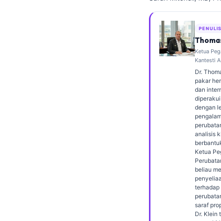
Frysk
Esperanto
PENULI
Thomas
Беларуская мова
Ketua Peg
Татар теле
Kantesti A
Dr. Thoma
Кыргызча
pakar hem
dan inter
ئۇيغۇرچە
diperakui
Cebuano
dengan le
pengalam
Basa Jawa
perubata
analisis k
ພາສາລາວ
berbantu
Ketua Pe
Монгол
Perubatan
beliau m
Afrikaans
penyeliaa
terhadap
العربية المغربية
perubata
Occitan
saraf prop
Dr. Klein 