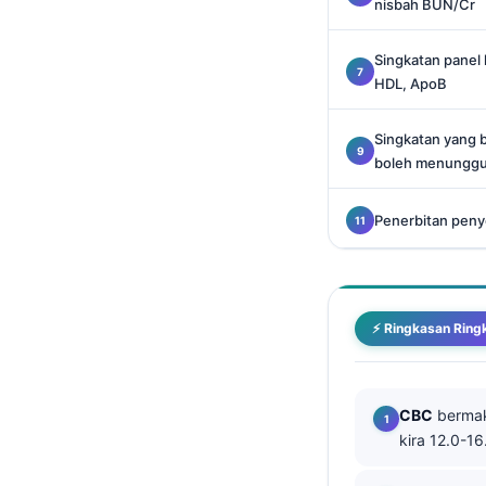
nisbah BUN/Cr
Català
O‘zbekcha
Singkatan panel 
HDL, ApoB
Українська
አማርኛ
Singkatan yang 
Kiswahili
boleh menunggu
ភាសាខ្មែរ
Penerbitan penye
ဗမာစာ
ไทย
Tagalog
⚡ Ringkasan Ring
Tiếng Việt
മലയാളം
ಕನ್ನಡ
CBC
bermak
kira 12.0-16
ગુજરાતી
தமிழ்