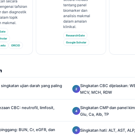
kan secara
tentang panel
engenai tafsiran
biomarker dan
 dan diagnostik
analisis makmal
alam topik
dalam amalan
n makmal.
klinikal.
Gate
ResearchGate
holar
Google Scholar
.edu
ORCID
n
ingkatan ujian darah yang paling
Singkatan CBC dijelaskan: W
MCV, MCH, RDW
aan CBC: neutrofil, limfosit,
Singkatan CMP dan panel kimi
Glu, Ca, Alb, TP
pinggang: BUN, Cr, eGFR, dan
Singkatan hati: ALT, AST, ALP,