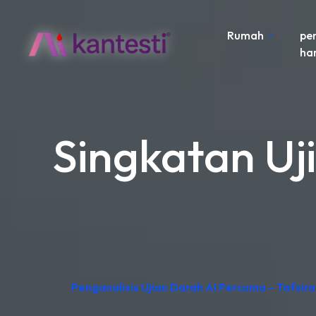
Rumah
pe
ha
Singkatan Uj
Penganalisis Ujian Darah AI Percuma – Tafsir