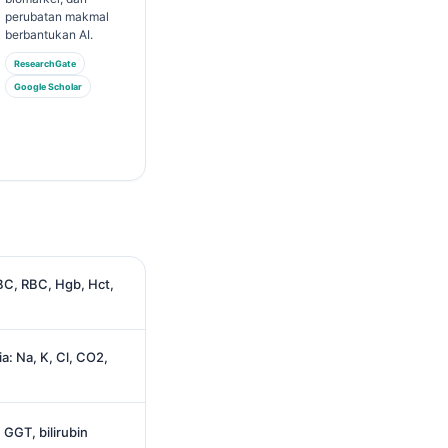
perubatan makmal
berbantukan AI.
ResearchGate
Google Scholar
BC, RBC, Hgb, Hct,
a: Na, K, Cl, CO2,
 GGT, bilirubin