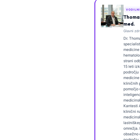
Frysk
VODILN
Esperanto
Thomas 
med.
Беларуская мова
Glavni zdr
Татар теле
Dr. Thoma
specialist
Кыргызча
medicine 
hematolog
ئۇيغۇرچە
strani od
15 leti iz
Cebuano
področju 
medicine 
Basa Jawa
kliničnih
ພາສາລາວ
pomočjo
inteligen
Монгол
medicinsk
Kantesti 
Afrikaans
klinični 
medicins
العربية المغربية
lastnišk
omrežja. D
Occitan
obsežno o
področju 