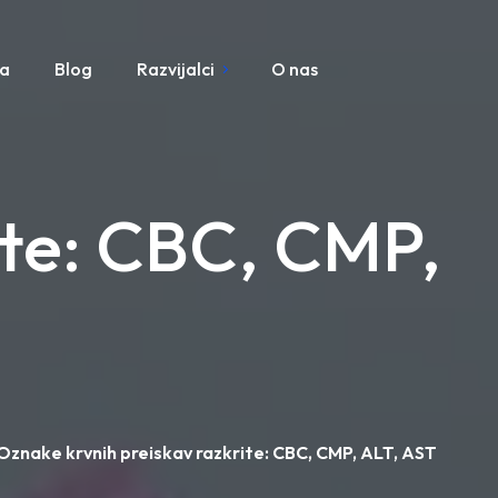
pa
Blog
Razvijalci
O nas
ite: CBC, CMP,
Oznake krvnih preiskav razkrite: CBC, CMP, ALT, AST