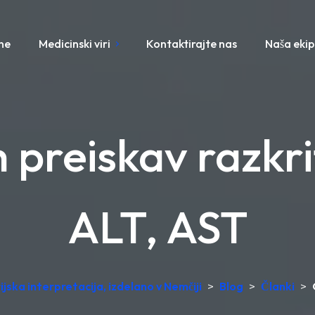
ne
Medicinski viri
Kontaktirajte nas
Naša eki
 preiskav razkr
ALT, AST
ska interpretacija, izdelano v Nemčiji
>
Blog
>
Članki
>