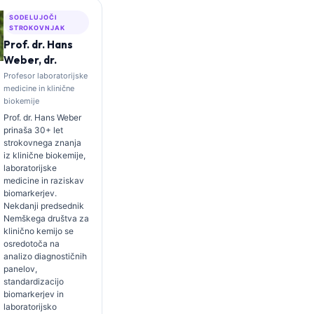
SODELUJOČI
STROKOVNJAK
Prof. dr. Hans
Weber, dr.
Profesor laboratorijske
medicine in klinične
biokemije
Prof. dr. Hans Weber
prinaša 30+ let
strokovnega znanja
iz klinične biokemije,
laboratorijske
medicine in raziskav
biomarkerjev.
Nekdanji predsednik
Nemškega društva za
klinično kemijo se
osredotoča na
analizo diagnostičnih
panelov,
standardizacijo
biomarkerjev in
laboratorijsko