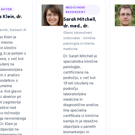
MEDICINSKI
I AVTOR
RECENZENT
Klein, dr.
Sarah Mitchell,
dr. med., dr.
avnik, Kantesti AI
Glavni zdravstveni
s Klein je
svetovalec - klinična
 interne
patologija in interna
in klinični
medicina
, ki je potrjen s
Dr. Sarah Mitchell je
bora, z več kot
specialistka klinične
kušenj na
patologije,
laboratorijske
certificirana na
in z analizo
področju, z več kot
 podatkov s
18 leti izkušenj na
 umetne
področju
ce. Kot glavni
laboratorijske
i direktor pri
medicine in
AI zagotavlja
diagnostične analize.
nadzor nad
Ima specialna
ko točnostjo
certifikata iz klinične
ega nevronskega
kemije in je obsežno
r. Klein je
objavljala o panelih
bjavljal na
biomarkerjev in
interpretacije