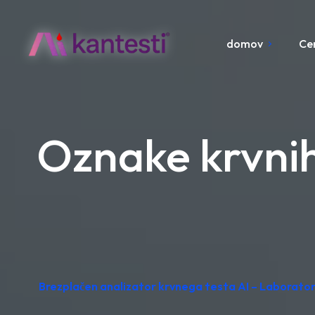
domov
Ce
Oznake krvnih
Brezplačen analizator krvnega testa AI – Laboratorij