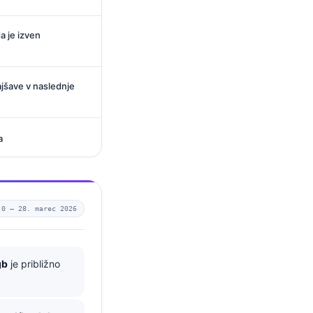
da je izven
ajšave v naslednje
a
.0 —
28. marec 2026
gb
je približno