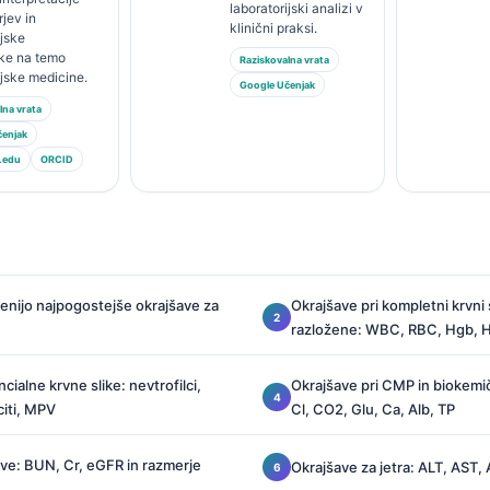
laboratorijski analizi v
jev in
klinični praksi.
ijske
ike na temo
Raziskovalna vrata
ijske medicine.
Google Učenjak
lna vrata
čenjak
.edu
ORCID
menijo najpogostejše okrajšave za
Okrajšave pri kompletni krvni 
razložene: WBC, RBC, Hgb,
cialne krvne slike: nevtrofilci,
Okrajšave pri CMP in biokemič
citi, MPV
Cl, CO2, Glu, Ca, Alb, TP
ve: BUN, Cr, eGFR in razmerje
Okrajšave za jetra: ALT, AST, 