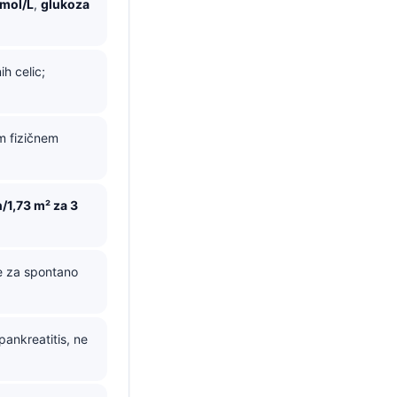
mmol/L
,
glukoza
h celic;
 fizičnem
1,73 m² za 3
e za spontano
ankreatitis, ne