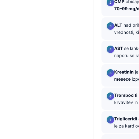
CMP
običaj
70–99 mg/d
தமிழ்
తెలుగు
ALT
nad prib
मराठी
vrednosti, k
اردو
AST
se lahk
বাংলা
naporu se r
Shqip
Magyar
Kreatinin
je
mesece
izpo
한국어
Polski
Trombociti
Lietuvių kalba
krvavitev i
Русский
Trigliceridi
ქართული
le za kardio
Čeština