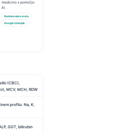
medicino s pomočjo
AI.
Raziskovalna vrata
Google Učenjak
sliki (CBC),
 Hct, MCV, MCH, RDW
nem profilu: Na, K,
ALP, GGT, bilirubin