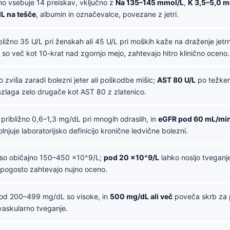
no vsebuje 14 preiskav, vključno z
Na 135–145 mmol/L
,
K 3,5–5,0 
L na tešče
, albumin in označevalce, povezane z jetri.
ližno 35 U/L pri ženskah ali 45 U/L pri moških kaže na draženje jetrni
i so več kot 10-krat nad zgornjo mejo, zahtevajo hitro klinično oceno.
o zviša zaradi bolezni jeter ali poškodbe mišic;
AST 80 U/L
po težkem
azlaga zelo drugače kot AST 80 z zlatenico.
 približno 0,6–1,3 mg/dL pri mnogih odraslih, in
eGFR pod 60 mL/min/
lnjuje laboratorijsko definicijo kronične ledvične bolezni.
so običajno 150–450 x10^9/L;
pod 20 x10^9/L
lahko nosijo tveganj
n pogosto zahtevajo nujno oceno.
od 200–499 mg/dL so visoke, in
500 mg/dL ali več
poveča skrb za p
vaskularno tveganje.