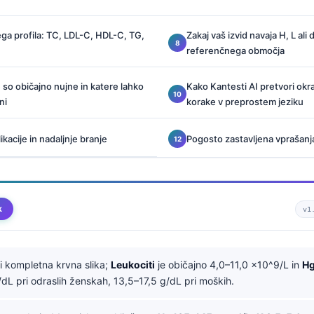
ega profila: TC, LDL-C, HDL-C, TG,
Zakaj vaš izvid navaja H, L ali 
referenčnega območja
 so običajno nujne in katere lahko
Kako Kantesti AI pretvori okr
ni
korake v preprostem jeziku
kacije in nadaljnje branje
Pogosto zastavljena vprašanj
k
v1
 kompletna krvna slika;
Leukociti
je običajno 4,0–11,0 x10^9/L in
H
dL pri odraslih ženskah, 13,5–17,5 g/dL pri moških.