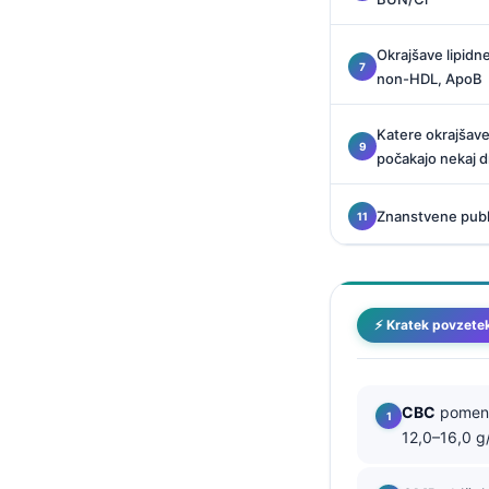
Català
O‘zbekcha
Okrajšave lipidn
non-HDL, ApoB
Українська
አማርኛ
Katere okrajšave
počakajo nekaj d
Kiswahili
ភាសាខ្មែរ
Znanstvene publi
ဗမာစာ
ไทย
Tagalog
⚡ Kratek povzete
Tiếng Việt
Bahasa Melayu
CBC
pomeni
മലയാളം
12,0–16,0 g/
ಕನ್ನಡ
ગુજરાતી