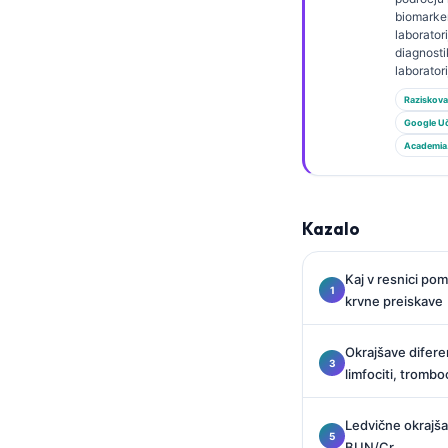
Gàidhlig
biomarker
Euskara
laborator
diagnost
Македонски јазик
laborator
Latviešu valoda
Raziskova
Google U
Galego
Academia
অসমীয়া
සිංහල
Kazalo
سنڌي
پښتو
Kaj v resnici po
krvne preiskave
Slovenčina
Okrajšave diferen
Hrvatski
limfociti, trombo
Suomi
Ledvične okrajša
Қазақ тілі
BUN/Cr