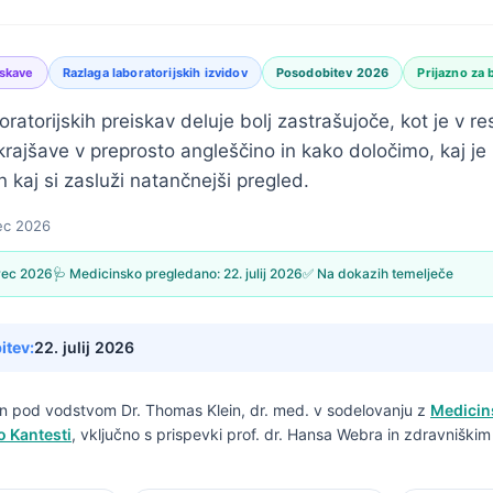
iskave
Razlaga laboratorijskih izvidov
Posodobitev 2026
Prijazno za 
ratorijskih preiskav deluje bolj zastrašujoče, kot je v res
rajšave v preprosto angleščino in kako določimo, kaj 
n kaj si zasluži natančnejši pregled.
ec 2026
rec 2026
🩺 Medicinsko pregledano:
22. julij 2026
✅ Na dokazih temelječe
itev:
22. julij 2026
san pod vodstvom
Dr. Thomas Klein, dr. med.
v sodelovanju z
Medicin
o Kantesti
, vključno s prispevki prof. dr. Hansa Webra in zdravniški