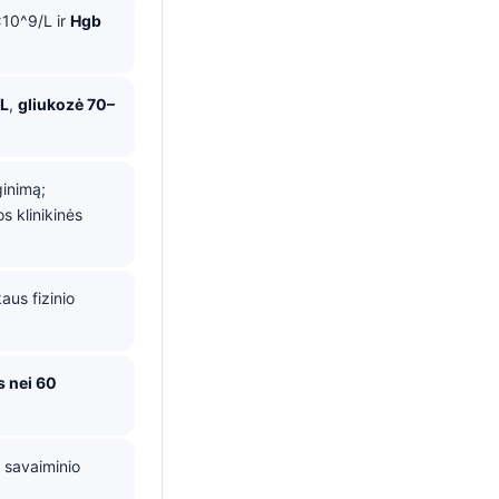
x10^9/L ir
Hgb
/L
,
gliukozė 70–
inimą;
s klinikinės
us fizinio
 nei 60
i savaiminio