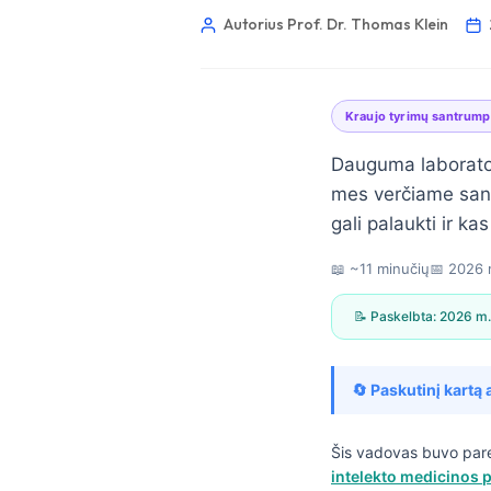
Autorius Prof. Dr. Thomas Klein
Kraujo tyrimų santrum
Dauguma laboratori
mes verčiame sant
gali palaukti ir ka
📖 ~11 minučių
📅
2026 
📝 Paskelbta:
2026 m.
🔄 Paskutinį kartą 
Norsk bokmål
Šis vadovas buvo par
intelekto medicinos p
Ślōnskŏ gŏdka