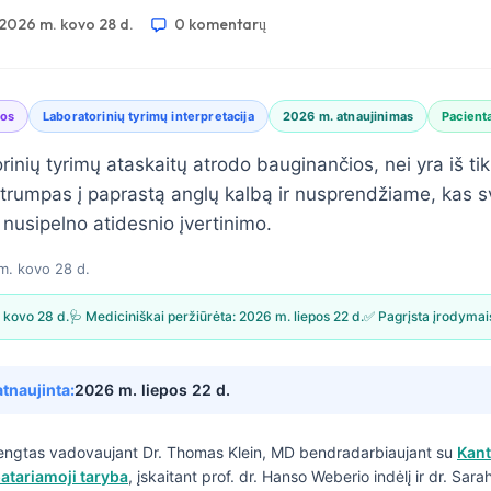
2026 m. kovo 28 d.
0 komentarų
pos
Laboratorinių tyrimų interpretacija
2026 m. atnaujinimas
Pacient
nių tyrimų ataskaitų atrodo bauginančios, nei yra iš tikr
rumpas į paprastą anglų kalbą ir nusprendžiame, kas s
s nusipelno atidesnio įvertinimo.
m. kovo 28 d.
 kovo 28 d.
🩺 Mediciniškai peržiūrėta:
2026 m. liepos 22 d.
✅ Pagrįsta įrodymai
atnaujinta:
2026 m. liepos 22 d.
engtas vadovaujant
Dr. Thomas Klein, MD
bendradarbiaujant su
Kant
atariamoji taryba
, įskaitant prof. dr. Hanso Weberio indėlį ir dr. Sar