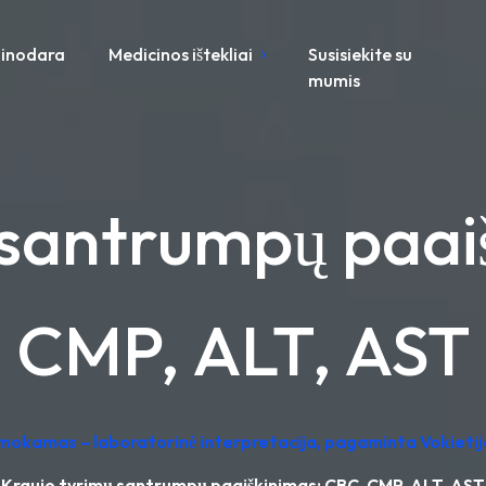
inodara
Medicinos ištekliai
Susisiekite su
mumis
 santrumpų paai
CMP, ALT, AST
emokamas – laboratorinė interpretacija, pagaminta Vokietij
Kraujo tyrimų santrumpų paaiškinimas: CBC, CMP, ALT, AST