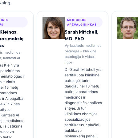
valgą.
DINIS
MEDICINOS
US
APŽVALGININKAS
Kleinas,
Sarah Mitchell,
nos mokslų
MD, PhD
as
Vyriausiasis medicinos
patarėjas – klinikinė
sis medicinos
patologija ir vidaus
, Kantesti AI
ligos
s Klein yra
Dr. Sarah Mitchell yra
patvirtintas
sertifikuota klinikinė
s hematologas ir
patologė, turinti
s, turintis
daugiau nei 18 metų
nei 15 metų
patirtį laboratorinės
boratorinės
medicinos ir
 ir AI pagalba
diagnostinės analizės
s klinikinės
srityje. Ji turi
rityse.
klinikinės chemijos
Kantesti AI
specializacijos
oju medicinos
sertifikatus ir plačiai
 jis užtikrina
publikavo
 nuosavo
biomarkerių panelių
o tinklo