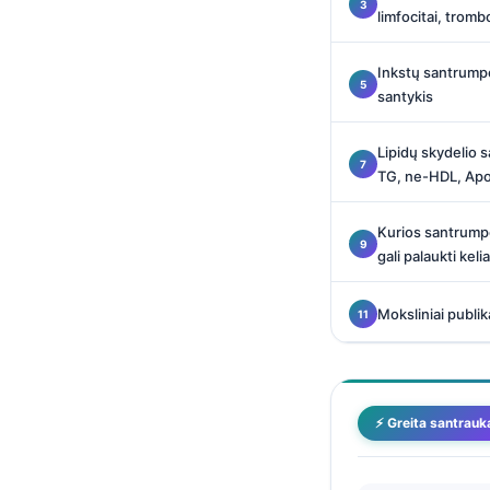
Català
limfocitai, tromb
O‘zbekcha
Inkstų santrump
Українська
santykis
አማርኛ
Lipidų skydelio
Kiswahili
TG, ne-HDL, Ap
ភាសាខ្មែរ
Kurios santrumpo
ဗမာစာ
gali palaukti keli
ไทย
Tagalog
Moksliniai publik
Tiếng Việt
Bahasa Melayu
മലയാളം
⚡ Greita santrauk
ಕನ್ನಡ
ગુજરાતી