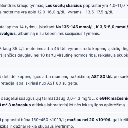
 Bendras kraujo tyrimas;
Leukocitų skaičius
paprastai yra 4,0–11,0 
 moterims yra apie 12,0–16,0 g/dL, vyrams – 13,5–17,5 g/dL.
tai apima 14 tyrimų, įskaitant
Na 135–145 mmol/L
,
K 3,5–5,0 mmol
evalgius
, albuminą ir su kepenimis susijusius žymenis.
ždaug 35 U/L moterims arba 45 U/L vyrams rodo kepenų ląstelių dirg
ršijančios daugiau nei 10 kartų viršutinę normos ribą, reikalauja skubio
didėti dėl kepenų ligos arba raumenų pažeidimo;
AST 80 U/L
po sunka
pretacija labai skiriasi nuo AST 80 su gelta.
daugeliui suaugusiųjų tai maždaug 0,6–1,3 mg/dL, o
eGFR mažesnis
3 m² 3 mėnesius
atitinka laboratorinį lėtinės inkstų ligos apibrėžimą.
i
paprastai būna 150–450 x10^9/L;
mažiau nei 20 x10^9/L
gali kelt
iziką ir dažnai reikia skubaus įvertinimo.