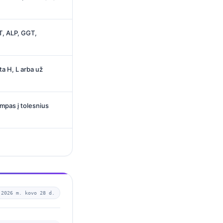
, ALP, GGT,
ta H, L arba už
umpas į tolesnius
—
2026 m. kovo 28 d.