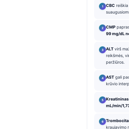
CBC
reiškia
தமிழ்
suaugusioms
తెలుగు
CMP
papras
मराठी
99 mg/dL n
اردو
বাংলা
ALT
virš ma
reikšmės, vi
Shqip
peržiūros.
Magyar
Slovenščina
AST
gali pa
krūvio inter
한국어
Polski
Kreatininas
Русский
mL/min/1,7
ქართული
Trombocita
Čeština
kraujavimo r