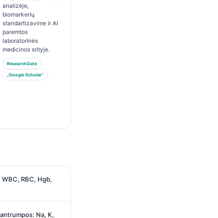
analizėje,
biomarkerių
standartizavime ir AI
paremtos
laboratorinės
medicinos srityje.
ResearchGate
„Google Scholar“
: WBC, RBC, Hgb,
santrumpos: Na, K,