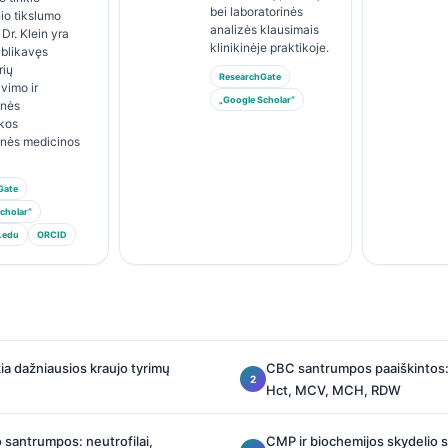
bei laboratorinės
io tikslumo
analizės klausimais
 Dr. Klein yra
klinikinėje praktikoje.
ublikavęs
rių
ResearchGate
avimo ir
„Google Scholar“
inės
ikos
inės medicinos
Gate
cholar“
.edu
ORCID
škia dažniausios kraujo tyrimų
CBC santrumpos paaiškintos
Hct, MCV, MCH, RDW
 santrumpos: neutrofilai,
CMP ir biochemijos skydelio 