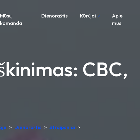
Mūsų
Dienoraštis
Kūrėjai
Apie
komanda
mus
škinimas: CBC,
oje
>
Dienoraštis
>
Straipsniai
>