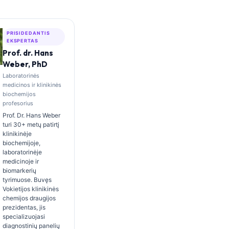
PRISIDEDANTIS
EKSPERTAS
Prof. dr. Hans
Weber, PhD
Laboratorinės
medicinos ir klinikinės
biochemijos
profesorius
Prof. Dr. Hans Weber
turi 30+ metų patirtį
klinikinėje
biochemijoje,
laboratorinėje
medicinoje ir
biomarkerių
tyrimuose. Buvęs
Vokietijos klinikinės
chemijos draugijos
prezidentas, jis
specializuojasi
diagnostinių panelių