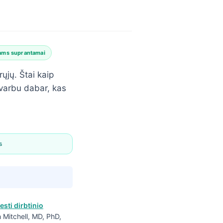
ams suprantamai
ųjų. Štai kaip
varbu dabar, kas
s
esti dirbtinio
ah Mitchell, MD, PhD,