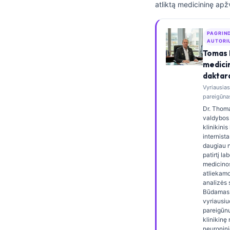
atliktą medicininę apž
Frysk
Esperanto
PAGRIN
AUTORI
Беларуская мова
Tomas 
Татар теле
medici
daktar
Кыргызча
Vyriausia
ئۇيغۇرچە
pareigūnas
Dr. Thoma
Cebuano
valdybos 
klinikini
Basa Jawa
internista
ພາສາລາວ
daugiau 
patirtį la
Монгол
medicinos
atliekamo
Afrikaans
analizės s
Būdamas 
العربية المغربية
vyriausiu
pareigūnu,
Occitan
klinikinę
neuronini