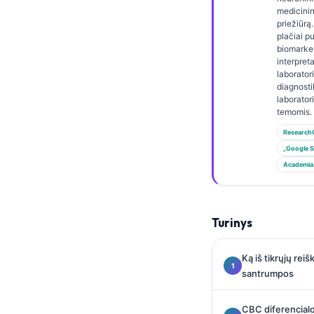
Gàidhlig
medicinin
Euskara
priežiūrą.
plačiai p
Македонски јазик
biomarke
interpret
Latviešu valoda
laborator
diagnost
Galego
laborator
temomis.
অসমীয়া
Research
සිංහල
„Google S
سنڌي
Academia
پښتو
Turinys
Slovenčina
Hrvatski
Ką iš tikrųjų rei
santrumpos
Suomi
Қазақ тілі
CBC diferencialo