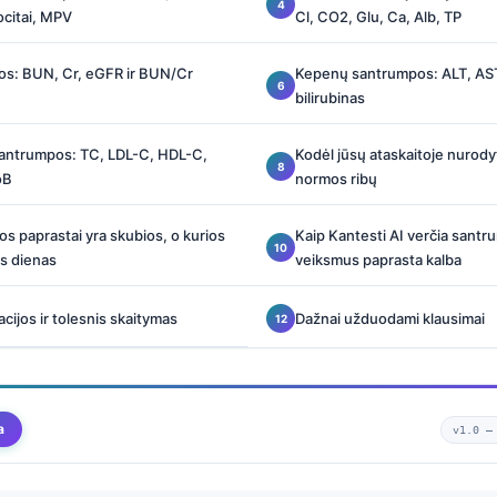
ocitai, MPV
Cl, CO2, Glu, Ca, Alb, TP
os: BUN, Cr, eGFR ir BUN/Cr
Kepenų santrumpos: ALT, AST
bilirubinas
 santrumpos: TC, LDL-C, HDL-C,
Kodėl jūsų ataskaitoje nurody
oB
normos ribų
s paprastai yra skubios, o kurios
Kaip Kantesti AI verčia santr
as dienas
veiksmus paprasta kalba
acijos ir tolesnis skaitymas
Dažnai užduodami klausimai
a
v1.0 