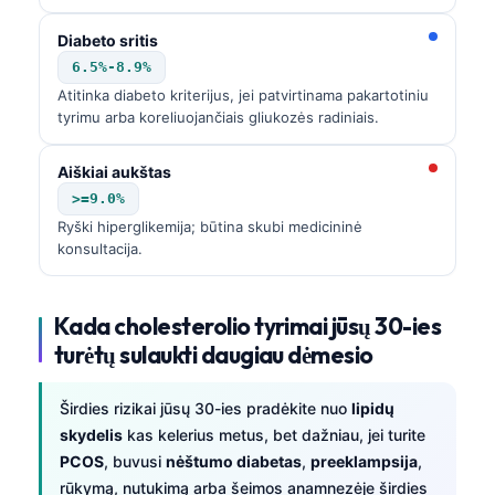
Diabeto sritis
6.5%-8.9%
Atitinka diabeto kriterijus, jei patvirtinama pakartotiniu
tyrimu arba koreliuojančiais gliukozės radiniais.
Aiškiai aukštas
>=9.0%
Ryški hiperglikemija; būtina skubi medicininė
konsultacija.
Kada cholesterolio tyrimai jūsų 30-ies
turėtų sulaukti daugiau dėmesio
Širdies rizikai jūsų 30-ies pradėkite nuo
lipidų
skydelis
kas kelerius metus, bet dažniau, jei turite
PCOS
, buvusi
nėštumo diabetas
,
preeklampsija
,
rūkymą, nutukimą arba šeimos anamnezėje širdies