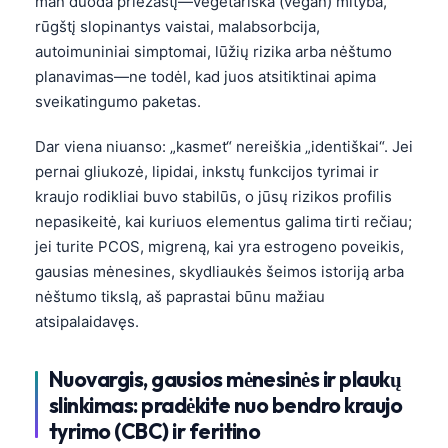
man duoda priežastį—vegetariška (vegan) mityba,
rūgštį slopinantys vaistai, malabsorbcija,
autoimuniniai simptomai, lūžių rizika arba nėštumo
planavimas—ne todėl, kad juos atsitiktinai apima
sveikatingumo paketas.
Dar viena niuanso: „kasmet“ nereiškia „identiškai“. Jei
pernai gliukozė, lipidai, inkstų funkcijos tyrimai ir
kraujo rodikliai buvo stabilūs, o jūsų rizikos profilis
nepasikeitė, kai kuriuos elementus galima tirti rečiau;
jei turite PCOS, migreną, kai yra estrogeno poveikis,
gausias mėnesines, skydliaukės šeimos istoriją arba
nėštumo tikslą, aš paprastai būnu mažiau
atsipalaidavęs.
Nuovargis, gausios mėnesinės ir plaukų
slinkimas: pradėkite nuo bendro kraujo
tyrimo (CBC) ir feritino