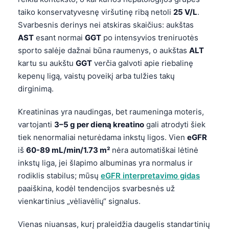
taiko konservatyvesnę viršutinę ribą netoli
25 V/L
.
Svarbesnis derinys nei atskiras skaičius: aukštas
AST
esant normai
GGT
po intensyvios treniruotės
sporto salėje dažnai būna raumenys, o aukštas
ALT
kartu su aukštu
GGT
verčia galvoti apie riebalinę
kepenų ligą, vaistų poveikį arba tulžies takų
dirginimą.
Kreatininas yra naudingas, bet raumeninga moteris,
vartojanti
3–5 g per dieną kreatino
gali atrodyti šiek
tiek nenormaliai neturėdama inkstų ligos. Vien
eGFR
iš
60-89 mL/min/1.73 m²
nėra automatiškai lėtinė
inkstų liga, jei šlapimo albuminas yra normalus ir
rodiklis stabilus; mūsų
eGFR interpretavimo gidas
paaiškina, kodėl tendencijos svarbesnės už
vienkartinius „vėliavėlių“ signalus.
Vienas niuansas, kurį praleidžia daugelis standartinių