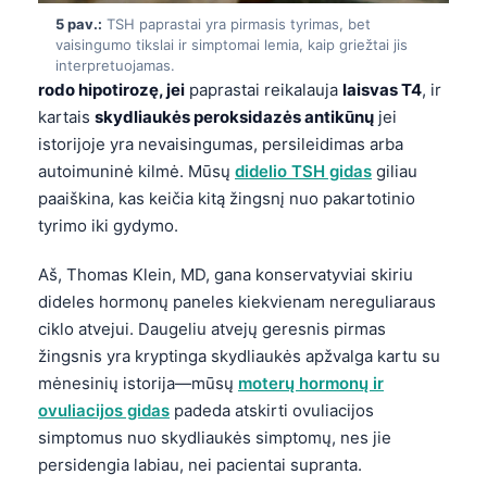
Frysk
5 pav.:
TSH paprastai yra pirmasis tyrimas, bet
vaisingumo tikslai ir simptomai lemia, kaip griežtai jis
Esperanto
interpretuojamas.
rodo hipotirozę, jei
paprastai reikalauja
laisvas T4
, ir
Беларуская мова
kartais
skydliaukės peroksidazės antikūnų
jei
Татар теле
istorijoje yra nevaisingumas, persileidimas arba
Кыргызча
autoimuninė kilmė. Mūsų
didelio TSH gidas
giliau
paaiškina, kas keičia kitą žingsnį nuo pakartotinio
ئۇيغۇرچە
tyrimo iki gydymo.
Cebuano
Basa Jawa
Aš, Thomas Klein, MD, gana konservatyviai skiriu
dideles hormonų paneles kiekvienam nereguliaraus
ພາສາລາວ
ciklo atvejui. Daugeliu atvejų geresnis pirmas
Монгол
žingsnis yra kryptinga skydliaukės apžvalga kartu su
Afrikaans
mėnesinių istorija—mūsų
moterų hormonų ir
ovuliacijos gidas
padeda atskirti ovuliacijos
العربية المغربية
simptomus nuo skydliaukės simptomų, nes jie
Occitan
persidengia labiau, nei pacientai supranta.