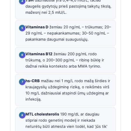
daugelis gydytojų prieš pastojimą taikytų tikslą,
mažesnį nei 2,5 mIU/L.
Vitaminas D
žemiau 20 ng/mL – trūkumas; 20–
29 ng/mL – nepakankamumas; 30–50 ng/mL –
pakankama daugumai suaugusiųjų.
Vitaminas B12
žemiau 200 pg/mL rodo
trūkumą, o 200–300 pg/mL – ribinę būklę ir
dažnai reikia konteksto arba MMA tyrimo.
hs-CRB
mažiau nei 1 mg/L rodo mažą širdies ir
kraujagyslių uždegiminę riziką, o reikšmės virš
10 mg/L dažniausiai atspindi ūmų uždegimą ar
infekciją.
MTL cholesterolis
190 mg/dL ar daugiau
stipriai rodo genetinį modelį ir niekada
neturėtų būti atmesta vien todėl, kad 'jūs tik'