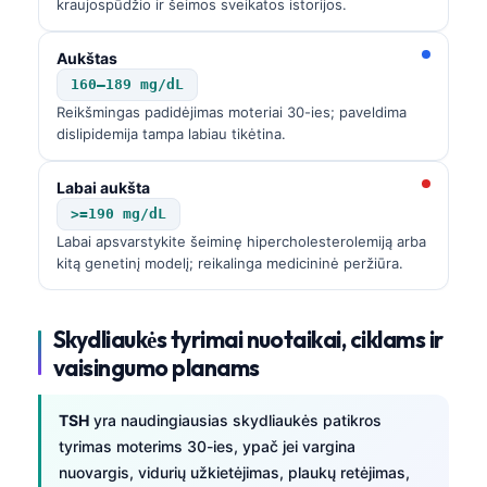
kraujospūdžio ir šeimos sveikatos istorijos.
Aukštas
160–189 mg/dL
Reikšmingas padidėjimas moteriai 30-ies; paveldima
dislipidemija tampa labiau tikėtina.
Labai aukšta
>=190 mg/dL
Labai apsvarstykite šeiminę hipercholesterolemiją arba
kitą genetinį modelį; reikalinga medicininė peržiūra.
Skydliaukės tyrimai nuotaikai, ciklams ir
vaisingumo planams
TSH
yra naudingiausias skydliaukės patikros
tyrimas moterims 30-ies, ypač jei vargina
nuovargis, vidurių užkietėjimas, plaukų retėjimas,