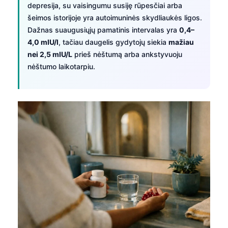
depresija, su vaisingumu susiję rūpesčiai arba
šeimos istorijoje yra autoimuninės skydliaukės ligos.
Dažnas suaugusiųjų pamatinis intervalas yra
0,4–
4,0 mIU/l
, tačiau daugelis gydytojų siekia
mažiau
nei 2,5 mIU/L
prieš nėštumą arba ankstyvuoju
nėštumo laikotarpiu.
Norsk bokmål
Ślōnskŏ gŏdka