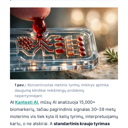
1 pav.:
Koncentruotas metinis tyrimų rinkinys aptinka
daugumą kliniškai reikšmingų problemų
nepertyrinėjant.
At
Kantesti AI
, mūsų AI analizuoja 15,000+
biomarkerių, tačiau pagrindinis signalas 30–39 metų
moterims vis tiek kyla iš kelių tyrimų, interpretuojamų
kartu, o ne atskirai. A
standartinis kraujo tyrimas