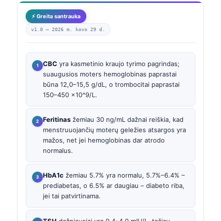
⚡ Greita santrauka
v1.0 —
2026 m. kovo 29 d.
CBC
yra kasmetinio kraujo tyrimo pagrindas;
suaugusios moters hemoglobinas paprastai
būna 12,0–15,5 g/dL, o trombocitai paprastai
150–450 x10^9/L.
Feritinas
žemiau 30 ng/mL dažnai reiškia, kad
menstruuojančių moterų geležies atsargos yra
mažos, net jei hemoglobinas dar atrodo
normalus.
HbA1c
žemiau 5.7% yra normalu, 5.7%–6.4% –
prediabetas, o 6.5% ar daugiau – diabeto riba,
jei tai patvirtinama.
TSH
dažniausiai yra 0,4–4,0 mIU/L, tačiau