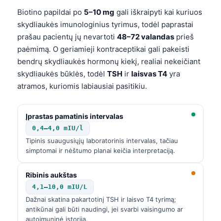
Gàidhlig
Biotino papildai po
5–10 mg
gali iškraipyti kai kuriuos
Euskara
skydliaukės imunologinius tyrimus, todėl paprastai
Македонски јазик
prašau pacientų jų nevartoti
48–72 valandas
prieš
paėmimą. O geriamieji kontraceptikai gali pakeisti
Latviešu valoda
bendrų skydliaukės hormonų kiekį, realiai nekeičiant
Galego
skydliaukės būklės, todėl
TSH
ir
laisvas T4
yra
অসমীয়া
atramos, kuriomis labiausiai pasitikiu.
සිංහල
سنڌي
Įprastas pamatinis intervalas
0,4–4,0 mIU/l
پښتو
Tipinis suaugusiųjų laboratorinis intervalas, tačiau
simptomai ir nėštumo planai keičia interpretaciją.
Slovenčina
Ribinis aukštas
Hrvatski
4,1–10,0 mIU/L
Suomi
Dažnai skatina pakartotinį TSH ir laisvo T4 tyrimą;
antikūnai gali būti naudingi, jei svarbi vaisingumo ar
Қазақ тілі
autoimuninė istorija.