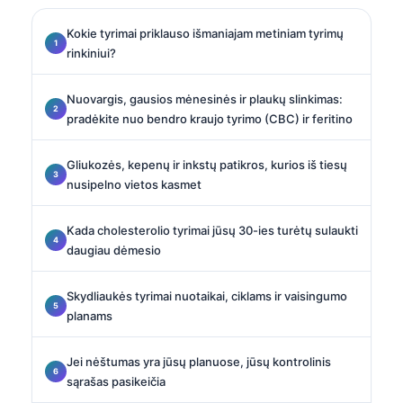
Kokie tyrimai priklauso išmaniajam metiniam tyrimų
rinkiniui?
Nuovargis, gausios mėnesinės ir plaukų slinkimas:
pradėkite nuo bendro kraujo tyrimo (CBC) ir feritino
Gliukozės, kepenų ir inkstų patikros, kurios iš tiesų
nusipelno vietos kasmet
Kada cholesterolio tyrimai jūsų 30-ies turėtų sulaukti
daugiau dėmesio
Skydliaukės tyrimai nuotaikai, ciklams ir vaisingumo
planams
Jei nėštumas yra jūsų planuose, jūsų kontrolinis
sąrašas pasikeičia