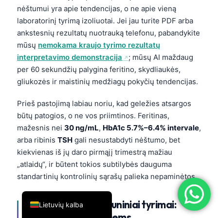
nėštumui yra apie tendencijas, o ne apie vieną
简体中文
laboratorinį tyrimą izoliuotai. Jei jau turite PDF arba
Română
ankstesnių rezultatų nuotrauką telefonu, pabandykite
Türkçe
mūsų
nemokama kraujo tyrimo rezultatų
interpretavimo demonstracija
; mūsų AI maždaug
Ελληνικά
per 60 sekundžių palygina feritino, skydliaukės,
Português
gliukozės ir maistinių medžiagų pokyčių tendencijas.
Español
Prieš pastojimą labiau noriu, kad geležies atsargos
Italiano
būtų patogios, o ne vos priimtinos. Feritinas,
עִבְרִית
mažesnis nei
30 ng/mL
,
HbA1c 5.7%–6.4% intervale
,
arba ribinis
TSH
gali nesustabdyti nėštumo, bet
Français
kiekvienas iš jų daro pirmąjį trimestrą mažiau
العربية
„atlaidų“, ir būtent tokios subtilybės dauguma
Deutsch
standartinių kontrolinių sąrašų palieka nepaminėtos.
English
Uždegimo ir autoimuniniai tyrimai:
Lietuvių kalba
naudingi, bet ne visiems