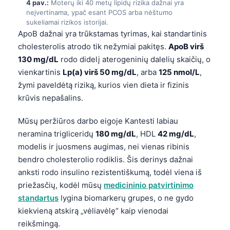
4 pav.:
Moterų iki 40 metų lipidų rizika dažnai yra
neįvertinama, ypač esant PCOS arba nėštumo
sukeliamai rizikos istorijai.
ApoB dažnai yra trūkstamas tyrimas, kai standartinis
cholesterolis atrodo tik nežymiai pakitęs.
ApoB virš
130 mg/dL
rodo didelį aterogeninių dalelių skaičių, o
vienkartinis
Lp(a) virš 50 mg/dL
, arba
125 nmol/L
,
žymi paveldėtą riziką, kurios vien dieta ir fizinis
krūvis nepašalins.
Mūsų peržiūros darbo eigoje Kantesti labiau
neramina trigliceridų
180 mg/dL
, HDL
42 mg/dL
,
modelis ir juosmens augimas, nei vienas ribinis
bendro cholesterolio rodiklis. Šis derinys dažnai
anksti rodo insulino rezistentiškumą, todėl viena iš
priežasčių, kodėl mūsų
medicininio patvirtinimo
standartus
lygina biomarkerų grupes, o ne gydo
kiekvieną atskirą „vėliavėlę“ kaip vienodai
reikšmingą.