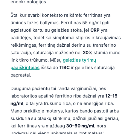
endokrinologijos.
Štai kur svarbi konteksto reikšmė: ferritinas yra
ūminės fazės baltymas. Ferritinas 55 ng/ml gali
egzistuoti kartu su geležies stoka, jei
CRP
yra
padidėjęs, todėl kai simptomai stiprūs ir kraujavimas
reikšmingas, ferritiną dažnai derinu su transferino
saturacija; saturacija mažesnė nei
20%
stumia mane
link tikro trūkumo. Mūsų
geležies tyrimų
paaiškintojas
išskaido
TIBC
ir geležies saturaciją
paprastai.
Dauguma pacientų tai randa varginančiai, nes
laboratorijos apatinė ferritino riba dažnai yra
12–15
ng/ml
, o tai yra trūkumo riba, o ne energijos riba.
Mano praktikoje moterys, kurios bando pastoti arba
susiduria su plaukų slinkimu, dažnai jaučiasi geriau,
kai ferritinas yra maždaug
30–50 ng/ml
, nors
įrodymai dėl vieno universalaus 'optimalaus'