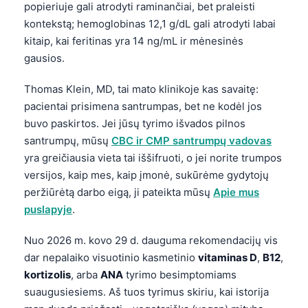
popieriuje gali atrodyti raminančiai, bet praleisti
kontekstą; hemoglobinas 12,1 g/dL gali atrodyti labai
kitaip, kai feritinas yra 14 ng/mL ir mėnesinės
gausios.
Thomas Klein, MD, tai mato klinikoje kas savaitę:
pacientai prisimena santrumpas, bet ne kodėl jos
buvo paskirtos. Jei jūsų tyrimo išvados pilnos
santrumpų, mūsų
CBC ir CMP santrumpų vadovas
yra greičiausia vieta tai iššifruoti, o jei norite trumpos
versijos, kaip mes, kaip įmonė, sukūrėme gydytojų
peržiūrėtą darbo eigą, ji pateikta mūsų
Apie mus
puslapyje
.
Nuo 2026 m. kovo 29 d. dauguma rekomendacijų vis
dar nepalaiko visuotinio kasmetinio
vitaminas D
,
B12
,
kortizolis
, arba
ANA
tyrimo besimptomiams
suaugusiesiems. Aš tuos tyrimus skiriu, kai istorija