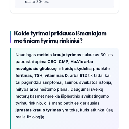
esate 30-ies.
Kokie tyrimai priklauso išmaniajam
metiniam tyrimų rinkiniui?
Naudingas
metinis kraujo tyrimas
sulaukus 30-ies
paprastai apima
CBC
,
CMP
,
HbA1c arba
nevalgiusio gliukozę
, ir
lipidų skydelis
; pridėkite
feritinas
,
TSH
,
vitaminas D
, arba
B12
tik tada, kai
tai pagrindžia simptomai, šeimos sveikatos istorija,
mityba arba nėštumo planai. Daugumai sveikų
moterų kasmet nereikia išplėstinio sveikatingumo
tyrimų rinkinio, o iš mano patirties geriausias
įprastas kraujo tyrimas
yra toks, kuris atitinka jūsų
realią fiziologiją.