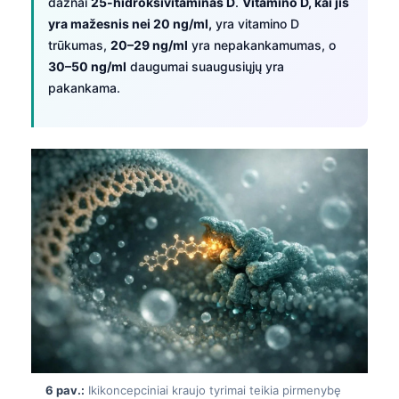
dažnai
25-hidroksivitaminas D
.
Vitamino D, kai jis
yra mažesnis nei 20 ng/ml,
yra vitamino D
தமிழ்
trūkumas,
20–29 ng/ml
yra nepakankamumas, o
తెలుగు
30–50 ng/ml
daugumai suaugusiųjų yra
मराठी
pakankama.
اردو
বাংলা
Shqip
Magyar
Slovenščina
한국어
Polski
Русский
ქართული
Čeština
6 pav.:
Ikikoncepciniai kraujo tyrimai teikia pirmenybę