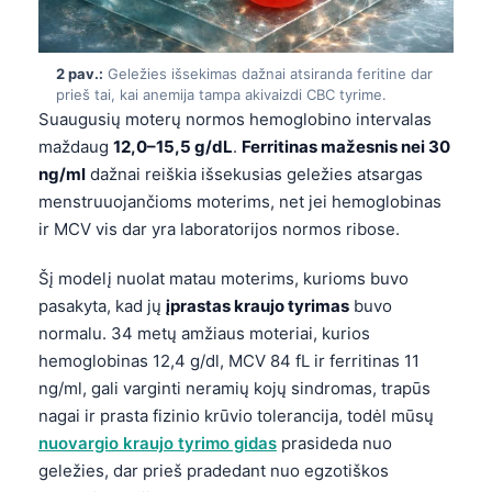
2 pav.:
Geležies išsekimas dažnai atsiranda feritine dar
prieš tai, kai anemija tampa akivaizdi CBC tyrime.
Suaugusių moterų normos hemoglobino intervalas
maždaug
12,0–15,5 g/dL
.
Ferritinas mažesnis nei 30
ng/ml
dažnai reiškia išsekusias geležies atsargas
menstruuojančioms moterims, net jei hemoglobinas
ir MCV vis dar yra laboratorijos normos ribose.
Šį modelį nuolat matau moterims, kurioms buvo
pasakyta, kad jų
įprastas kraujo tyrimas
buvo
normalu. 34 metų amžiaus moteriai, kurios
hemoglobinas 12,4 g/dl, MCV 84 fL ir ferritinas 11
ng/ml, gali varginti neramių kojų sindromas, trapūs
nagai ir prasta fizinio krūvio tolerancija, todėl mūsų
nuovargio kraujo tyrimo gidas
prasideda nuo
geležies, dar prieš pradedant nuo egzotiškos