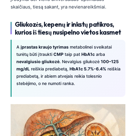
skaičiaus, tiesą sakant, yra nevienareikšmiai.
Gliukozės, kepenų ir inkstų patikros,
kurios iš tiesų nusipelno vietos kasmet
A
įprastas kraujo tyrimas
metabolinei sveikatai
turėtų būti įtraukti
CMP
taip pat
HbA1c
arba
nevalgiusio gliukozė
. Nevalgius gliukozė
100–125
mg/dL
reiškia prediabetą,
HbA1c 5.7%-6.4%
reiškia
prediabetą, ir abiem atvejais reikia tolesnio
stebėjimo, o ne numoti ranka.