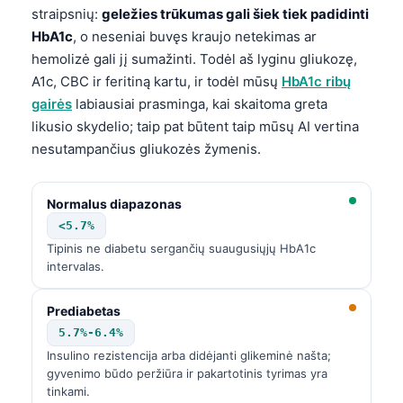
straipsnių:
geležies trūkumas gali šiek tiek padidinti
HbA1c
, o neseniai buvęs kraujo netekimas ar
hemolizė gali jį sumažinti. Todėl aš lyginu gliukozę,
A1c, CBC ir feritiną kartu, ir todėl mūsų
HbA1c ribų
gairės
labiausiai prasminga, kai skaitoma greta
likusio skydelio; taip pat būtent taip mūsų AI vertina
nesutampančius gliukozės žymenis.
Normalus diapazonas
<5.7%
Tipinis ne diabetu sergančių suaugusiųjų HbA1c
intervalas.
Prediabetas
5.7%-6.4%
Insulino rezistencija arba didėjanti glikeminė našta;
gyvenimo būdo peržiūra ir pakartotinis tyrimas yra
tinkami.