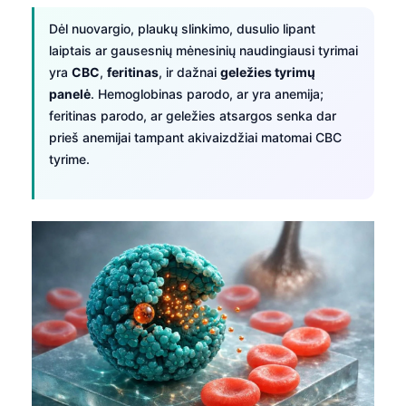
Dėl nuovargio, plaukų slinkimo, dusulio lipant
laiptais ar gausesnių mėnesinių naudingiausi tyrimai
yra
CBC
,
feritinas
, ir dažnai
geležies tyrimų
panelė
. Hemoglobinas parodo, ar yra anemija;
feritinas parodo, ar geležies atsargos senka dar
prieš anemijai tampant akivaizdžiai matomai CBC
tyrime.