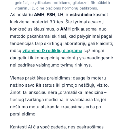
geležiai, skydliaukės rodikliams, gliukozei, Rh būklei ir
日本語
vitaminui D, o ne plačioms hormonų patikroms.
Eesti
Aš neskiriu
AMH
,
FSH
,
LH
, ir
estradiolio
kasmet
kiekvienai moteriai 30-ies. Šie tyrimai atsako į
Azərbaycan dili
konkrečius klausimus, o
AMH
priklausomai nuo
Bosanski
metodo pakankamai skiriasi, kad palyginimai pagal
Svenska
tendencijas tarp skirtingų laboratorijų gali klaidinti;
mūsų
vitamino D rodiklių diagrama
sąžiningai
Српски језик
daugeliui ikikoncepcinių pacientų yra naudingesnė
Íslenska
nei padrikas vaisingumo tyrimų rinkinys.
Հայերեն
Vienas praktiškas praleidimas: daugelis moterų
Bahasa Indonesia
nežino savo
Rh
status iki pirmojo nėščiųjų vizito.
हिन्दी
Žinoti tai anksčiau nėra „dramatiška“ medicina –
Nederlands
tiesiog tvarkinga medicina, ir svarbiausia tai, jei
nėštumo metu atsiranda kraujavimas arba po
Dansk
persileidimo.
Български
فارسی
Kantesti AI čia ypač padeda, nes pasiruošimas