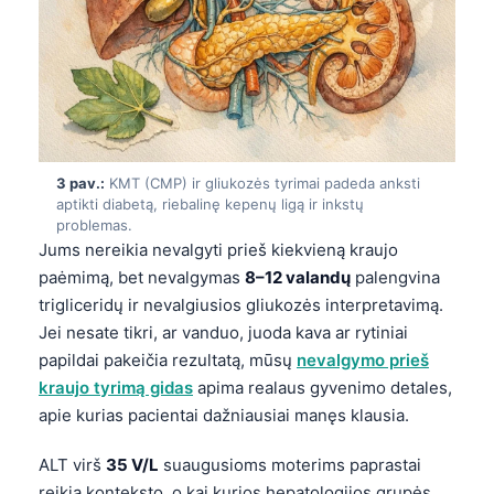
3 pav.:
KMT (CMP) ir gliukozės tyrimai padeda anksti
aptikti diabetą, riebalinę kepenų ligą ir inkstų
problemas.
Jums nereikia nevalgyti prieš kiekvieną kraujo
paėmimą, bet nevalgymas
8–12 valandų
palengvina
trigliceridų ir nevalgiusios gliukozės interpretavimą.
Jei nesate tikri, ar vanduo, juoda kava ar rytiniai
papildai pakeičia rezultatą, mūsų
nevalgymo prieš
kraujo tyrimą gidas
apima realaus gyvenimo detales,
apie kurias pacientai dažniausiai manęs klausia.
ALT virš
35 V/L
suaugusioms moterims paprastai
reikia konteksto, o kai kurios hepatologijos grupės