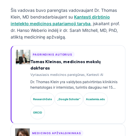
Šis vadovas buvo parengtas vadovaujant
Dr. Thomas
Klein, MD
bendradarbiaujant su
Kantesti dirbtinio
intelekto medicinos patariamoji taryba
, įskaitant prof.
dr. Hanso Weberio indėlį ir dr. Sarah Mitchell, MD, PhD,
atliktą medicininę apžvalgą.
PAGRINDINIS AUTORIUS
Tomas Kleinas, medicinos mokslų
daktaras
Vyriausiasis medicinos pareigūnas, Kantesti AI
Dr. Thomas Klein yra valdybos patvirtintas klinikinis
hematologas ir internistas, turintis daugiau nei 15
metų patirtį laboratorinės medicinos ir AI pagalba
atliekamos klinikinės analizės srityse. Būdamas
ResearchGate
„Google Scholar“
Academia.edu
Kantesti AI vyriausiuoju medicinos pareigūnu, jis
užtikrina klinikinę nuosavo neuroninio tinklo
ORCID
medicininio tikslumo priežiūrą. Dr. Klein yra plačiai
publikavęs biomarkerių interpretavimo ir
laboratorinės diagnostikos laboratorinės medicinos
temomis.
MEDICINOS APŽVALGININKAS