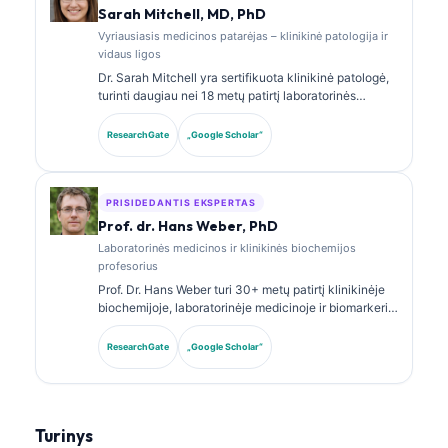
Sarah Mitchell, MD, PhD
Vyriausiasis medicinos patarėjas – klinikinė patologija ir
vidaus ligos
Dr. Sarah Mitchell yra sertifikuota klinikinė patologė,
turinti daugiau nei 18 metų patirtį laboratorinės
medicinos ir diagnostinės analizės srityje. Ji turi
klinikinės chemijos specializacijos sertifikatus ir
ResearchGate
„Google Scholar“
plačiai publikavo biomarkerių panelių bei
laboratorinės analizės klausimais klinikinėje
praktikoje.
PRISIDEDANTIS EKSPERTAS
Prof. dr. Hans Weber, PhD
Laboratorinės medicinos ir klinikinės biochemijos
profesorius
Prof. Dr. Hans Weber turi 30+ metų patirtį klinikinėje
biochemijoje, laboratorinėje medicinoje ir biomarkerių
tyrimuose. Buvęs Vokietijos klinikinės chemijos
draugijos prezidentas, jis specializuojasi diagnostinių
ResearchGate
„Google Scholar“
panelių analizėje, biomarkerių standartizavime ir AI
paremtos laboratorinės medicinos srityje.
Turinys