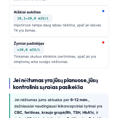
Català
Aiškiai aukštas
O‘zbekcha
10,1–20,0 mIU/L
Українська
Hipotirozė tampa daug labiau tikėtina, ypač jei laisvas
አማርኛ
T4 yra žemas.
Kiswahili
Žymiai padidėjęs
ភាសាខ្មែរ
>20,0 mIU/L
ဗမာစာ
Tinkamas skubus klinikinis įvertinimas, ypač jei yra
simptomų arba susijęs nėštumas.
ไทย
Tagalog
Jei nėštumas yra jūsų planuose, jūsų
Tiếng Việt
kontrolinis sąrašas pasikeičia
Bahasa Melayu
മലയാളം
Jei nėštumas jums aktualus per
6–12 mėn.
,
dažniausiai naudingiausi ikikoncepciniai tyrimai yra
ಕನ್ನಡ
CBC
,
feritinas
,
kraujo grupė/Rh
,
TSH
,
HbA1c
, ir
ગુજરાતી