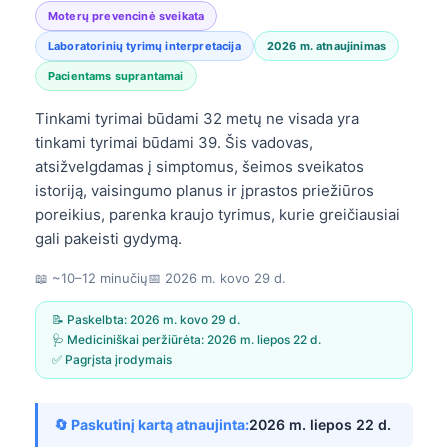
Moterų prevencinė sveikata
Laboratorinių tyrimų interpretacija
2026 m. atnaujinimas
Pacientams suprantamai
Tinkami tyrimai būdami 32 metų ne visada yra
tinkami tyrimai būdami 39. Šis vadovas,
atsižvelgdamas į simptomus, šeimos sveikatos
istoriją, vaisingumo planus ir įprastos priežiūros
poreikius, parenka kraujo tyrimus, kurie greičiausiai
gali pakeisti gydymą.
📖 ~10–12 minučių
📅
2026 m. kovo 29 d.
📝 Paskelbta:
2026 m. kovo 29 d.
🩺 Mediciniškai peržiūrėta:
2026 m. liepos 22 d.
✅ Pagrįsta įrodymais
🔄 Paskutinį kartą atnaujinta:
2026 m. liepos 22 d.