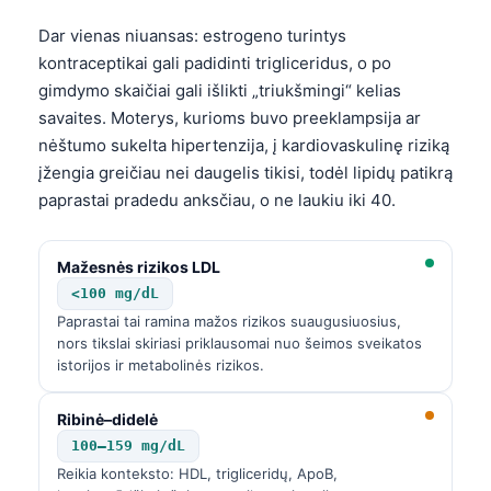
Dar vienas niuansas: estrogeno turintys
kontraceptikai gali padidinti trigliceridus, o po
gimdymo skaičiai gali išlikti „triukšmingi“ kelias
savaites. Moterys, kurioms buvo preeklampsija ar
nėštumo sukelta hipertenzija, į kardiovaskulinę riziką
įžengia greičiau nei daugelis tikisi, todėl lipidų patikrą
paprastai pradedu anksčiau, o ne laukiu iki 40.
Mažesnės rizikos LDL
<100 mg/dL
Paprastai tai ramina mažos rizikos suaugusiuosius,
nors tikslai skiriasi priklausomai nuo šeimos sveikatos
istorijos ir metabolinės rizikos.
Ribinė–didelė
100–159 mg/dL
Reikia konteksto: HDL, trigliceridų, ApoB,