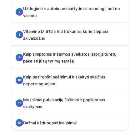
Uždegimo ir autoimuniniai tyrimai: naudingi, bet ne
visiems
Vitamino D, B12 ir kiti trūkumai, kurie slepiasi
akivaizdžiai
Kaip simptomai ir šeimos sveikatos istorija turėtų
pakeisti jūsų tyrimų sąrašą
Kaip pasiruošti paėmimui ir skaityti skaičius
neperreaguojant
Moksliniai publikacijų šaltiniai ir papildomas
skaitymas
Dažnai užduodami klausimai