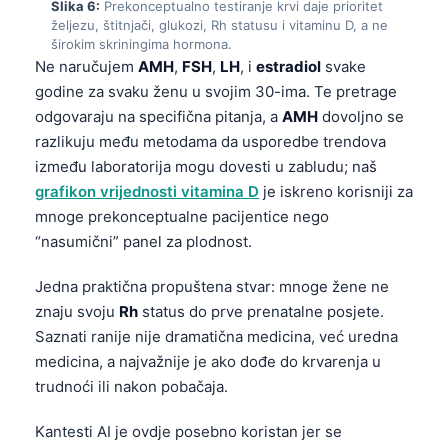
Slika 6:
Prekonceptualno testiranje krvi daje prioritet
željezu, štitnjači, glukozi, Rh statusu i vitaminu D, a ne
தமிழ்
širokim skriningima hormona.
తెలుగు
Ne naručujem
AMH
,
FSH
,
LH
, i
estradiol
svake
godine za svaku ženu u svojim 30-ima. Te pretrage
मराठी
odgovaraju na specifična pitanja, a
AMH
dovoljno se
اردو
razlikuju među metodama da usporedbe trendova
বাংলা
između laboratorija mogu dovesti u zabludu; naš
grafikon vrijednosti vitamina D
je iskreno korisniji za
Shqip
mnoge prekonceptualne pacijentice nego
Magyar
“nasumični” panel za plodnost.
Slovenščina
Jedna praktična propuštena stvar: mnoge žene ne
한국어
znaju svoju
Rh
status do prve prenatalne posjete.
Polski
Saznati ranije nije dramatična medicina, već uredna
Lietuvių kalba
medicina, a najvažnije je ako dođe do krvarenja u
trudnoći ili nakon pobačaja.
Русский
ქართული
Kantesti AI je ovdje posebno koristan jer se