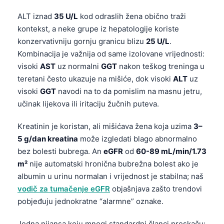
ALT iznad
35 U/L
kod odraslih žena obično traži
kontekst, a neke grupe iz hepatologije koriste
konzervativniju gornju granicu blizu
25 U/L
.
Kombinacija je važnija od same izolovane vrijednosti:
visoki
AST
uz normalni
GGT
nakon teškog treninga u
teretani često ukazuje na mišiće, dok visoki
ALT
uz
visoki
GGT
navodi na to da pomislim na masnu jetru,
učinak lijekova ili iritaciju žučnih puteva.
Kreatinin je koristan, ali mišićava žena koja uzima
3–
5 g/dan kreatina
može izgledati blago abnormalno
bez bolesti bubrega. An
eGFR
od
60-89 mL/min/1.73
m²
nije automatski hronična bubrežna bolest ako je
albumin u urinu normalan i vrijednost je stabilna; naš
vodič za tumačenje eGFR
objašnjava zašto trendovi
pobjeđuju jednokratne “alarmne” oznake.
Jedna nijansa koju mnogi standardni članci preskaču: