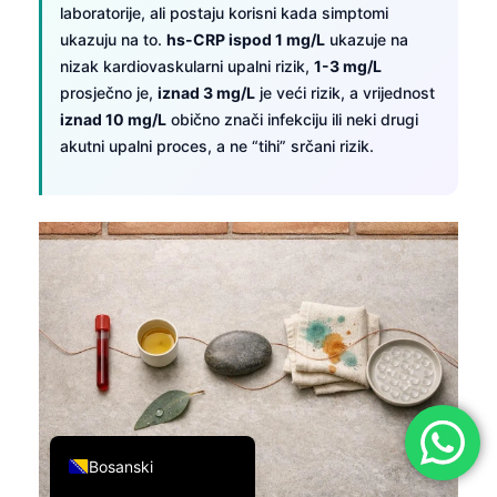
laboratorije, ali postaju korisni kada simptomi
简体中文
ukazuju na to.
hs-CRP ispod 1 mg/L
ukazuje na
Română
nizak kardiovaskularni upalni rizik,
1-3 mg/L
prosječno je,
iznad 3 mg/L
je veći rizik, a vrijednost
Türkçe
iznad 10 mg/L
obično znači infekciju ili neki drugi
Ελληνικά
akutni upalni proces, a ne “tihi” srčani rizik.
Português
Español
Italiano
עִבְרִית
Français
العربية
Deutsch
English
Bosanski