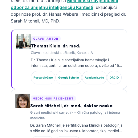
Klein, dr. med.
u saradnji sa
Medicinski savjetodavni
odbor za umjetnu inteligenciju Kantesti
, uključujući
doprinose prof. dr. Hansa Webera i medicinski pregled dr.
Sarah Mitchell, MD, PhD.
GLAVNI AUTOR
Thomas Klein, dr. med.
Glavni medicinski službenik, Kantesti AI
Dr. Thomas Klein je specijalista hematologije i
internista, certificiran od strane odbora, s više od 15
godina iskustva u laboratorijskoj medicini i kliničkoj
analizi uz pomoć vještačke inteligencije. Kao glavni
ResearchGate
Google Scholar
Academia.edu
ORCID
medicinski direktor u Kantesti AI, pruža klinički
nadzor nad medicinskom tačnošću vlasničke
neuronske mreže. Dr. Klein je opsežno objavljivao
radove o interpretaciji biomarkera i laboratorijskoj
MEDICINSKI RECENZENT
dijagnostici na temu laboratorijske medicine.
Sarah Mitchell, dr. med., doktor nauka
Glavni medicinski savjetnik - Klinička patologija i interna
medicina
Dr. Sarah Mitchell je sertifikovana klinička patologinja
s više od 18 godina iskustva u laboratorijskoj medicini
i dijagnostičkoj analizi. Ima specijalističke sertifikate