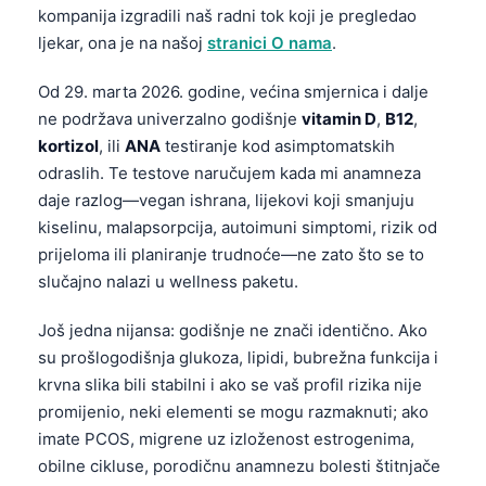
kompanija izgradili naš radni tok koji je pregledao
ljekar, ona je na našoj
stranici O nama
.
Od 29. marta 2026. godine, većina smjernica i dalje
ne podržava univerzalno godišnje
vitamin D
,
B12
,
kortizol
, ili
ANA
testiranje kod asimptomatskih
odraslih. Te testove naručujem kada mi anamneza
daje razlog—vegan ishrana, lijekovi koji smanjuju
kiselinu, malapsorpcija, autoimuni simptomi, rizik od
prijeloma ili planiranje trudnoće—ne zato što se to
slučajno nalazi u wellness paketu.
Još jedna nijansa: godišnje ne znači identično. Ako
su prošlogodišnja glukoza, lipidi, bubrežna funkcija i
krvna slika bili stabilni i ako se vaš profil rizika nije
promijenio, neki elementi se mogu razmaknuti; ako
imate PCOS, migrene uz izloženost estrogenima,
obilne cikluse, porodičnu anamnezu bolesti štitnjače