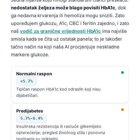
nedostatak željeza može blago povisiti HbA1c
, dok
ga nedavna krvarenja ili hemoliza mogu sniziti. Zato
upoređujem glukozu, A1c, CBC i feritin zajedno, i zato
naš
vodič za granične vrijednosti HbA1c
ima najviše
smisla kada se čita uz ostatak panela; to je također
tačno način na koji naša AI procjenjuje neskladne
markere glukoze.
Normalni raspon
<5.7%
Tipičan raspon HbA1c kod odraslih koji nisu
dijabetičari.
Predijabetes
5.7%-6.4%
Insulinska rezistencija ili rastuće glikemijsko
opterećenje; pregled životnog stila i ponovna
testiranja su prikladni.