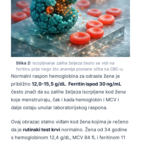
Slika 2:
Iscrpljivanje zaliha željeza često se vidi na
feritinu prije nego što anemija postane očita na CBC-u.
Normalni raspon hemoglobina za odrasle žene je
približno
12,0-15,5 g/dL
.
Ferritin ispod 30 ng/mL
često znači da su zalihe željeza iscrpljene kod žena
koje menstruiraju, čak i kada hemoglobin i MCV i
dalje ostaju unutar laboratorijskog raspona.
Ovaj obrazac stalno viđam kod žena kojima je rečeno
da je
rutinski test krvi
normalno. Žena od 34 godine
s hemoglobinom 12,4 g/dL, MCV 84 fL i feritinom 11