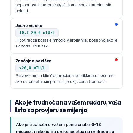
Gàidhlig
neplodnost ili porodična/lična anamneza autoimunih
Euskara
bolesti.
Македонски јазик
Jasno visoko
Latviešu valoda
10,1–20,0 mIU/L
Galego
Hipotireoza postaje mnogo vjerojatnija, posebno ako je
slobodni T4 nizak.
অসমীয়া
සිංහල
Značajno povišen
>20,0 mIU/L
سنڌي
Pravovremena klinička procjena je prikladna, posebno
پښتو
ako su prisutni simptomi ili je uključena trudnoća.
Slovenčina
Ako je trudnoća na vašem radaru, vaša
Hrvatski
lista za provjeru se mijenja
Suomi
Ako je trudnoća u vašem planu unutar
6–12
Қазақ тілі
mjeseci
, najkorisnije prekonceptualne pretrage su