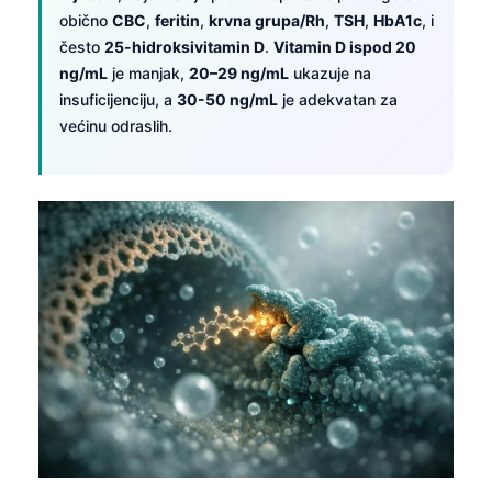
Català
obično
CBC
,
feritin
,
krvna grupa/Rh
,
TSH
,
HbA1c
, i
često
25-hidroksivitamin D
.
Vitamin D ispod 20
O‘zbekcha
ng/mL
je manjak,
20–29 ng/mL
ukazuje na
Українська
insuficijenciju, a
30-50 ng/mL
je adekvatan za
አማርኛ
većinu odraslih.
Kiswahili
ភាសាខ្មែរ
ဗမာစာ
ไทย
Tagalog
Tiếng Việt
Bahasa Melayu
മലയാളം
ಕನ್ನಡ
ગુજરાતી