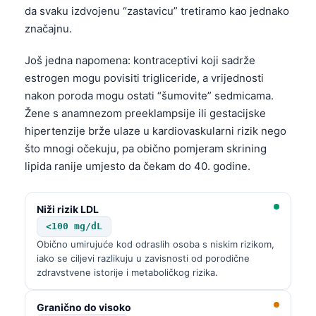
da svaku izdvojenu “zastavicu” tretiramo kao jednako
značajnu.
Još jedna napomena: kontraceptivi koji sadrže
estrogen mogu povisiti trigliceride, a vrijednosti
nakon poroda mogu ostati “šumovite” sedmicama.
Žene s anamnezom preeklampsije ili gestacijske
hipertenzije brže ulaze u kardiovaskularni rizik nego
što mnogi očekuju, pa obično pomjeram skrining
lipida ranije umjesto da čekam do 40. godine.
Niži rizik LDL
<100 mg/dL
Obično umirujuće kod odraslih osoba s niskim rizikom,
iako se ciljevi razlikuju u zavisnosti od porodične
zdravstvene istorije i metaboličkog rizika.
Granično do visoko