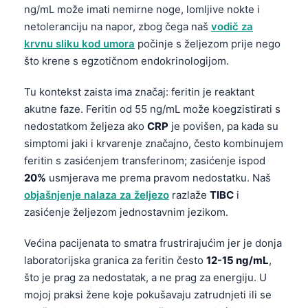
ng/mL može imati nemirne noge, lomljive nokte i
netoleranciju na napor, zbog čega naš
vodič za
krvnu sliku kod umora
počinje s željezom prije nego
što krene s egzotičnom endokrinologijom.
Tu kontekst zaista ima značaj: feritin je reaktant
akutne faze. Feritin od 55 ng/mL može koegzistirati s
nedostatkom željeza ako
CRP
je povišen, pa kada su
simptomi jaki i krvarenje značajno, često kombinujem
feritin s zasićenjem transferinom; zasićenje ispod
20%
usmjerava me prema pravom nedostatku. Naš
objašnjenje nalaza za željezo
razlaže
TIBC
i
zasićenje željezom jednostavnim jezikom.
Većina pacijenata to smatra frustrirajućim jer je donja
laboratorijska granica za feritin često
12-15 ng/mL
,
što je prag za nedostatak, a ne prag za energiju. U
mojoj praksi žene koje pokušavaju zatrudnjeti ili se