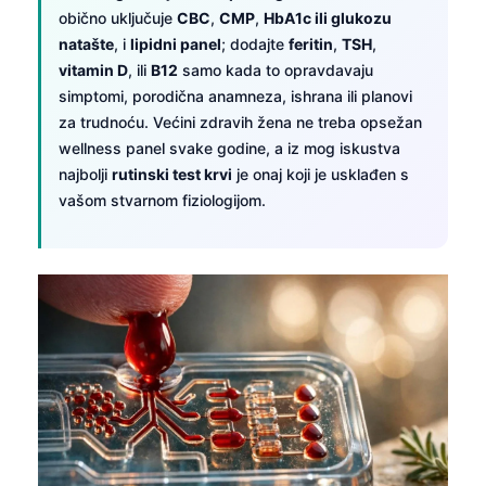
obično uključuje
CBC
,
CMP
,
HbA1c ili glukozu
natašte
, i
lipidni panel
; dodajte
feritin
,
TSH
,
vitamin D
, ili
B12
samo kada to opravdavaju
simptomi, porodična anamneza, ishrana ili planovi
za trudnoću. Većini zdravih žena ne treba opsežan
wellness panel svake godine, a iz mog iskustva
najbolji
rutinski test krvi
je onaj koji je usklađen s
vašom stvarnom fiziologijom.