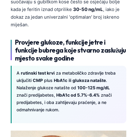
suočavaju s gubitkom kose često se osjećaju bolje
kada je feritin iznad otprilike
30-50 ng/mL
, iako je
dokaz za jedan univerzalni 'optimalan' broj iskreno
miješan.
Provjere glukoze, funkcije jetre i
funkcije bubrega koje stvarno zaslužuju
mjesto svake godine
A
rutinski test krvi
za metaboličko zdravlje treba
uključiti
CMP
plus
HbA1c
ili
glukoza natašte
.
Nalaženje glukoze natašte od
100-125 mg/dL
znači predijabetes,
HbA1c od 5.7%-6.4%
znači
predijabetes, i oba zahtijevaju praćenje, a ne
odmahnivanje rukom.