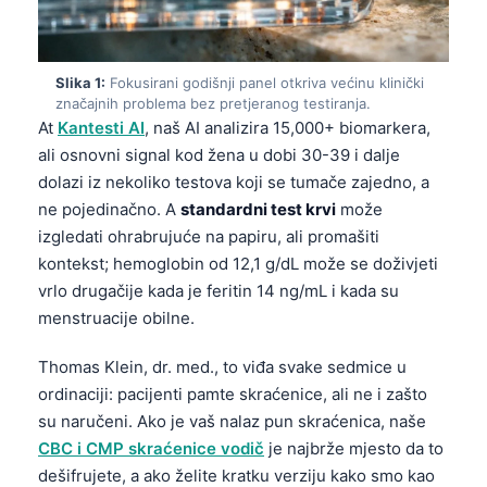
Slika 1:
Fokusirani godišnji panel otkriva većinu klinički
značajnih problema bez pretjeranog testiranja.
At
Kantesti AI
, naš AI analizira 15,000+ biomarkera,
ali osnovni signal kod žena u dobi 30-39 i dalje
dolazi iz nekoliko testova koji se tumače zajedno, a
ne pojedinačno. A
standardni test krvi
može
izgledati ohrabrujuće na papiru, ali promašiti
kontekst; hemoglobin od 12,1 g/dL može se doživjeti
vrlo drugačije kada je feritin 14 ng/mL i kada su
menstruacije obilne.
Thomas Klein, dr. med., to viđa svake sedmice u
ordinaciji: pacijenti pamte skraćenice, ali ne i zašto
su naručeni. Ako je vaš nalaz pun skraćenica, naše
CBC i CMP skraćenice vodič
je najbrže mjesto da to
dešifrujete, a ako želite kratku verziju kako smo kao