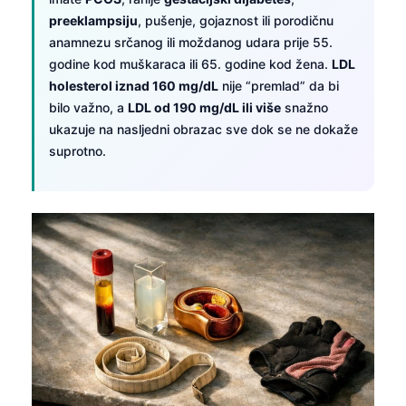
preeklampsiju
, pušenje, gojaznost ili porodičnu
anamnezu srčanog ili moždanog udara prije 55.
godine kod muškaraca ili 65. godine kod žena.
LDL
holesterol iznad 160 mg/dL
nije “premlad” da bi
bilo važno, a
LDL od 190 mg/dL ili više
snažno
ukazuje na nasljedni obrazac sve dok se ne dokaže
suprotno.