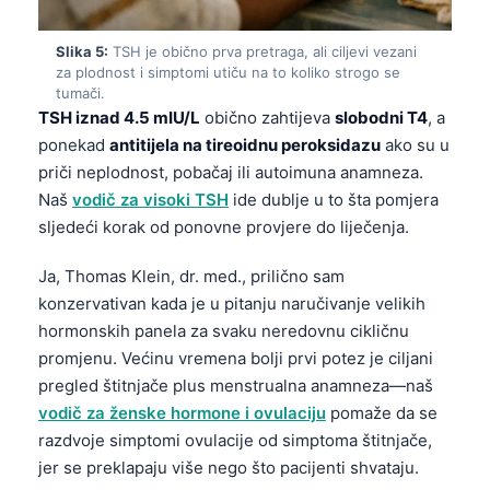
Slika 5:
TSH je obično prva pretraga, ali ciljevi vezani
za plodnost i simptomi utiču na to koliko strogo se
tumači.
TSH iznad 4.5 mIU/L
obično zahtijeva
slobodni T4
, a
ponekad
antitijela na tireoidnu peroksidazu
ako su u
priči neplodnost, pobačaj ili autoimuna anamneza.
Naš
vodič za visoki TSH
ide dublje u to šta pomjera
sljedeći korak od ponovne provjere do liječenja.
Ja, Thomas Klein, dr. med., prilično sam
konzervativan kada je u pitanju naručivanje velikih
hormonskih panela za svaku neredovnu cikličnu
promjenu. Većinu vremena bolji prvi potez je ciljani
pregled štitnjače plus menstrualna anamneza—naš
vodič za ženske hormone i ovulaciju
pomaže da se
razdvoje simptomi ovulacije od simptoma štitnjače,
Norsk bokmål
jer se preklapaju više nego što pacijenti shvataju.
Ślōnskŏ gŏdka