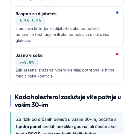
Raspon za dijabetes
6.5%-8.9%
Ispunjava kriterije za dijabetes ako se potvrdi
ponovnim testiranjem ili ako se poklapa s nalazima
glukoze.
Jasno visoko
>=9.0%
Zabilježena izražena hiperglikemija; potrebna je hitna
medicinska kontrola.
Kada holesterol zaslužuje više pažnje u
vašim 30-im
Za rizik od srčanih bolesti u vašim 30-im, počnite s
lipidni panel
svakih nekoliko godina, ali češće ako
imate
PCOS
, ranije
gestacijski dijabetes
,