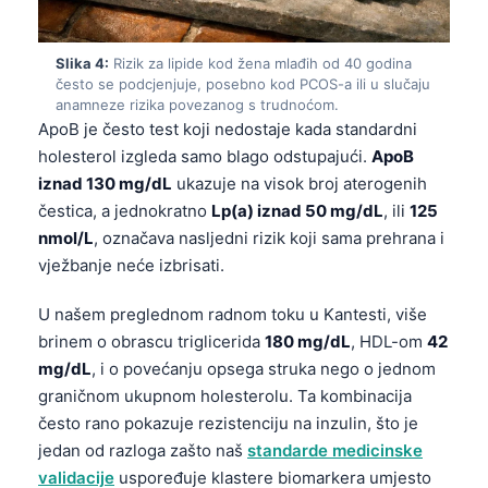
Slika 4:
Rizik za lipide kod žena mlađih od 40 godina
često se podcjenjuje, posebno kod PCOS-a ili u slučaju
anamneze rizika povezanog s trudnoćom.
ApoB je često test koji nedostaje kada standardni
holesterol izgleda samo blago odstupajući.
ApoB
iznad 130 mg/dL
ukazuje na visok broj aterogenih
čestica, a jednokratno
Lp(a) iznad 50 mg/dL
, ili
125
nmol/L
, označava nasljedni rizik koji sama prehrana i
vježbanje neće izbrisati.
U našem preglednom radnom toku u Kantesti, više
brinem o obrascu triglicerida
180 mg/dL
, HDL-om
42
mg/dL
, i o povećanju opsega struka nego o jednom
graničnom ukupnom holesterolu. Ta kombinacija
često rano pokazuje rezistenciju na inzulin, što je
jedan od razloga zašto naš
standarde medicinske
validacije
uspoređuje klastere biomarkera umjesto