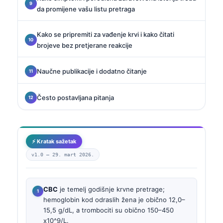
da promijene vašu listu pretraga
Kako se pripremiti za vađenje krvi i kako čitati
brojeve bez pretjerane reakcije
Naučne publikacije i dodatno čitanje
Često postavljana pitanja
⚡ Kratak sažetak
v1.0 —
29. mart 2026.
CBC
je temelj godišnje krvne pretrage;
hemoglobin kod odraslih žena je obično 12,0–
15,5 g/dL, a trombociti su obično 150–450
x10^9/L.