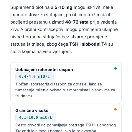
Frysk
Suplementi biotina u
5-10 mg
mogu iskriviti neke
imunotestove za štitnjaču, pa obično tražim da ih
Esperanto
pacijenti prestanu uzimati
48-72 sata
prije vađenja
Беларуская мова
krvi. A oralni kontraceptivi mogu promijeniti ukupne
Татар теле
nivoe hormona štitnjače bez stvarne promjene
statusa štitnjače, zbog čega
TSH
i
slobodni T4
su
Кыргызча
sidra kojima najviše vjerujem.
ئۇيغۇرچە
Cebuano
Uobičajeni referentni raspon
Basa Jawa
0,4-4,0 mIU/L
ພາສາລາວ
Tipičan laboratorijski raspon za odrasle, iako se
tumačenje mijenja ovisno o simptomima i planovima za
Монгол
trudnoću.
Afrikaans
Granično visoko
العربية المغربية
4,1–10,0 mIU/L
Occitan
Često dovodi do ponavljanja pretrage TSH i slobodnog
T4; antitijela mogu pomoći ako je relevantna