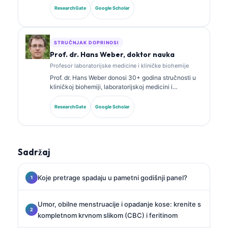
iz kliničke biohemije i opsežno je objavljivala radove
ResearchGate
Google Scholar
o panelima biomarkera i laboratorijskoj analizi u
kliničkoj praksi.
STRUČNJAK DOPRINOSI
Prof. dr. Hans Weber, doktor nauka
Profesor laboratorijske medicine i kliničke biohemije
Prof. dr. Hans Weber donosi 30+ godina stručnosti u
kliničkoj biohemiji, laboratorijskoj medicini i
istraživanju biomarkera. Bivši predsjednik Njemačkog
društva za kliničku hemiju, specijalizovan je za
ResearchGate
Google Scholar
analizu dijagnostičkih panela, standardizaciju
biomarkera i laboratorijsku medicinu uz pomoć AI.
Sadržaj
Koje pretrage spadaju u pametni godišnji panel?
Umor, obilne menstruacije i opadanje kose: krenite s
kompletnom krvnom slikom (CBC) i feritinom