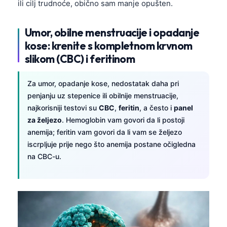
ili cilj trudnoće, obično sam manje opušten.
Umor, obilne menstruacije i opadanje
kose: krenite s kompletnom krvnom
slikom (CBC) i feritinom
Za umor, opadanje kose, nedostatak daha pri
penjanju uz stepenice ili obilnije menstruacije,
najkorisniji testovi su
CBC
,
feritin
, a često i
panel
za željezo
. Hemoglobin vam govori da li postoji
anemija; feritin vam govori da li vam se željezo
iscrpljuje prije nego što anemija postane očigledna
na CBC-u.