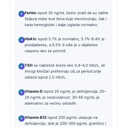
Feritin
ispod 30 ng/mL često znači da su zalihe
željeza niske kod žena koje menstruiraju, čak i
kada hemoglobin i dalje izgleda normalno.
HbA1c
ispod 5.7% je normalno, 5.7%–6.4% je
predijabetes, a 6.5% ili više je u dijabetes
rasponu ako se potvrdi.
TSH
se najčešće kreće oko 0,4–4,0 mIU/L, ali
mnogi kliničari preferiraju cilj za period prije
začeća ispod 2,5 mIU/L.
Vitamin D
ispod 20 ng/mL je deficijencija; 20–
29 ng/mL je nedovoljnost; 30–50 ng/mL je
adekvatno za većinu odraslih.
Vitamin B12
ispod 200 pg/mL ukazuje na
deficijenciju, dok je 200–300 pg/mL granično i