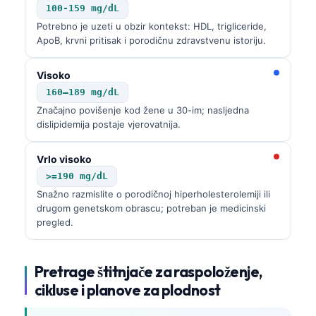
100-159 mg/dL
Potrebno je uzeti u obzir kontekst: HDL, trigliceride,
ApoB, krvni pritisak i porodičnu zdravstvenu istoriju.
Visoko
160–189 mg/dL
Značajno povišenje kod žene u 30-im; nasljedna
dislipidemija postaje vjerovatnija.
Vrlo visoko
>=190 mg/dL
Snažno razmislite o porodičnoj hiperholesterolemiji ili
drugom genetskom obrascu; potreban je medicinski
pregled.
Pretrage štitnjače za raspoloženje,
cikluse i planove za plodnost