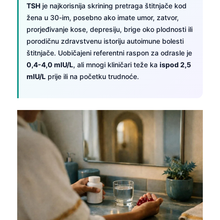
TSH
je najkorisnija skrining pretraga štitnjače kod
žena u 30-im, posebno ako imate umor, zatvor,
prorjeđivanje kose, depresiju, brige oko plodnosti ili
porodičnu zdravstvenu istoriju autoimune bolesti
štitnjače. Uobičajeni referentni raspon za odrasle je
0,4-4,0 mIU/L
, ali mnogi kliničari teže ka
ispod 2,5
mIU/L
prije ili na početku trudnoće.