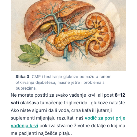
Slika 3:
CMP i testiranje glukoze pomažu u ranom
otkrivanju dijabetesa, masne jetre i problema s
bubrezima.
Ne morate postiti za svako vađenje krvi, ali post
8–12
sati
olakšava tumačenje triglicerida i glukoze natašte.
Ako niste sigurni da li voda, crna kafa ili jutarnji
suplementi mijenjaju rezultat, naš
vodič za post prije
vađenja krvi
pokriva stvarne životne detalje o kojima
me pacijenti najčešće pitaju.