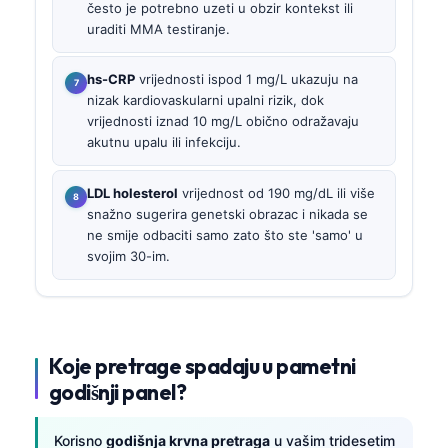
često je potrebno uzeti u obzir kontekst ili
uraditi MMA testiranje.
hs-CRP
vrijednosti ispod 1 mg/L ukazuju na
nizak kardiovaskularni upalni rizik, dok
vrijednosti iznad 10 mg/L obično odražavaju
akutnu upalu ili infekciju.
LDL holesterol
vrijednost od 190 mg/dL ili više
snažno sugerira genetski obrazac i nikada se
ne smije odbaciti samo zato što ste 'samo' u
svojim 30-im.
Koje pretrage spadaju u pametni
godišnji panel?
Korisno
godišnja krvna pretraga
u vašim tridesetim