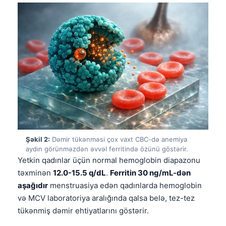
Şəkil 2:
Dəmir tükənməsi çox vaxt CBC-də anemiya
aydın görünməzdən əvvəl ferritində özünü göstərir.
Yetkin qadınlar üçün normal hemoglobin diapazonu
təxminən
12.0-15.5 q/dL
.
Ferritin 30 ng/mL-dən
aşağıdır
menstruasiya edən qadınlarda hemoglobin
və MCV laboratoriya aralığında qalsa belə, tez-tez
tükənmiş dəmir ehtiyatlarını göstərir.