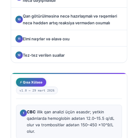
necə dəyişməlidir
Qan götürülməsinə necə hazırlaşmalı və rəqəmləri
necə həddən artıq reaksiya vermədən oxumalı
Elmi nəşrlər və əlavə oxu
Tez-tez verilən suallar
⚡ Qısa Xülasə
v1.0 —
29 mart 2026
CBC
illik qan analizi üçün əsasdır; yetkin
qadınlarda hemoglobin adətən 12.0–15.5 q/dL
olur və trombositlər adətən 150–450 x10^9/L
olur.