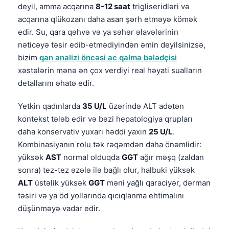
deyil, amma acqarına
8-12 saat
trigliseridləri və
acqarına qlükozanı daha asan şərh etməyə kömək
edir. Su, qara qəhvə və ya səhər əlavələrinin
nəticəyə təsir edib-etmədiyindən əmin deyilsinizsə,
bizim
qan analizi öncəsi ac qalma bələdçisi
xəstələrin mənə ən çox verdiyi real həyati sualların
detallarını əhatə edir.
Yetkin qadınlarda
35 U/L
üzərində ALT adətən
kontekst tələb edir və bəzi hepatologiya qrupları
daha konservativ yuxarı həddi yaxın
25 U/L
.
Kombinasiyanın rolu tək rəqəmdən daha önəmlidir:
yüksək
AST
normal olduqda
GGT
ağır məşq (zaldan
sonra) tez-tez əzələ ilə bağlı olur, halbuki yüksək
ALT
üstəlik yüksək
GGT
məni yağlı qaraciyər, dərman
təsiri və ya öd yollarında qıcıqlanma ehtimalını
düşünməyə vadar edir.