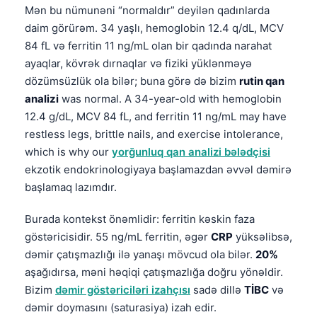
Mən bu nümunəni “normaldır” deyilən qadınlarda
daim görürəm. 34 yaşlı, hemoglobin 12.4 q/dL, MCV
84 fL və ferritin 11 ng/mL olan bir qadında narahat
ayaqlar, kövrək dırnaqlar və fiziki yüklənməyə
dözümsüzlük ola bilər; buna görə də bizim
rutin qan
analizi
was normal. A 34-year-old with hemoglobin
12.4 g/dL, MCV 84 fL, and ferritin 11 ng/mL may have
restless legs, brittle nails, and exercise intolerance,
which is why our
yorğunluq qan analizi bələdçisi
ekzotik endokrinologiyaya başlamazdan əvvəl dəmirə
başlamaq lazımdır.
Burada kontekst önəmlidir: ferritin kəskin faza
göstəricisidir. 55 ng/mL ferritin, əgər
CRP
yüksəlibsə,
dəmir çatışmazlığı ilə yanaşı mövcud ola bilər.
20%
aşağıdırsa, məni həqiqi çatışmazlığa doğru yönəldir.
Bizim
dəmir göstəriciləri izahçısı
sadə dillə
TİBC
və
dəmir doymasını (saturasiya) izah edir.