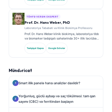
biomarker panelləri və laborator analiz barədə geniş
şəkildə nəşrlər edib.
TÖHFƏ VERƏN EKSPERT
Prof. Dr. Hans Weber, PhD
Laboratoriya Təbabəti və Klinik Biokimya Professoru
Prof. Dr. Hans Weber klinik biokimya, laboratoriya tibb
və biomarker tədqiqatı sahələrində 30+ illik təcrübə
gətirir. Alman Klinik Kimya Cəmiyyətinin keçmiş
prezidenti olaraq o, diaqnostik panel analizi,
Tədqiqat Qapısı
Google Scholar
biomarkerlərin standartlaşdırılması və AI ilə
dəstəklənən laboratoriya tibb üzrə ixtisaslaşır.
Mündəricat
Smart illik panelə hansı analizlər daxildir?
Yorğunluq, güclü aybaşı və saç tökülməsi: tam qan
sayımı (CBC) və ferritindən başlayın