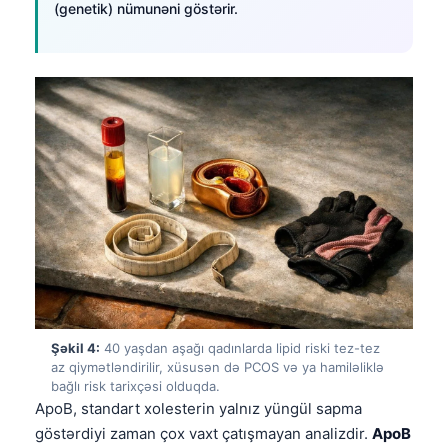
(genetik) nümunəni göstərir.
Şəkil 4:
40 yaşdan aşağı qadınlarda lipid riski tez-tez
az qiymətləndirilir, xüsusən də PCOS və ya hamiləliklə
bağlı risk tarixçəsi olduqda.
ApoB, standart xolesterin yalnız yüngül sapma
göstərdiyi zaman çox vaxt çatışmayan analizdir.
ApoB