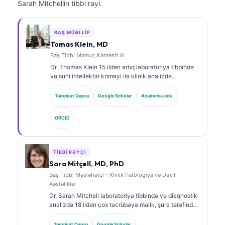
Sarah Mitchellin tibbi rəyi.
BAŞ MÜƏLLIF
Tomas Klein, MD
Baş Tibbi Məmur, Kantesti AI
Dr. Thomas Klein 15 ildən artıq laboratoriya tibbində
və süni intellektin köməyi ilə klinik analizdə
təcrübəyə malik, sertifikatlı klinik hematoloq və
internistdir. Kantesti AI şirkətində Baş Tibb Direktoru
Tədqiqat Qapısı
Google Scholar
Academia.edu
kimi o, məxsusi neyron şəbəkənin tibbi dəqiqliyinə
dair klinik nəzarəti həyata keçirir. Dr. Klein
ORCID
biomarkerlərin şərhi və laboratoriya diaqnostikası
mövzularında laboratoriya tibbinə dair geniş şəkildə
nəşrlər edib.
TIBBI RƏYÇI
Sara Mitçell, MD, PhD
Baş Tibbi Məsləhətçi - Klinik Patologiya və Daxili
Xəstəliklər
Dr. Sarah Mitchell laboratoriya tibbində və diaqnostik
analizdə 18 ildən çox təcrübəyə malik, şura tərəfindən
təsdiqlənmiş klinik patoloqdur. O, klinik kimya üzrə
ixtisas sertifikatlarına malikdir və klinik praktikada
Tədqiqat Qapısı
Google Scholar