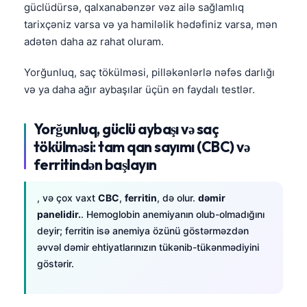
güclüdürsə, qalxanabənzər vəz ailə sağlamlıq
tarixçəniz varsa və ya hamiləlik hədəfiniz varsa, mən
adətən daha az rahat oluram.
Yorğunluq, saç tökülməsi, pilləkənlərlə nəfəs darlığı
və ya daha ağır aybaşılar üçün ən faydalı testlər.
Yorğunluq, güclü aybaşı və saç
tökülməsi: tam qan sayımı (CBC) və
ferritindən başlayın
, və çox vaxt
CBC
,
ferritin
, də olur.
dəmir
panelidir.
. Hemoglobin anemiyanın olub-olmadığını
deyir; ferritin isə anemiya özünü göstərməzdən
əvvəl dəmir ehtiyatlarınızın tükənib-tükənmədiyini
göstərir.