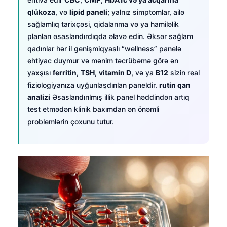
qlükoza
, və
lipid paneli
; yalnız simptomlar, ailə
sağlamlıq tarixçəsi, qidalanma və ya hamiləlik
planları əsaslandırdıqda əlavə edin. Əksər sağlam
qadınlar hər il genişmiqyaslı “wellness” panelə
ehtiyac duymur və mənim təcrübəmə görə ən
yaxşısı
ferritin
,
TSH
,
vitamin D
, və ya
B12
sizin real
fiziologiyanıza uyğunlaşdırılan paneldir.
rutin qan
analizi
Əsaslandırılmış illik panel həddindən artıq
test etmədən klinik baxımdan ən önəmli
problemlərin çoxunu tutur.