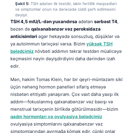
Şəkil 5:
TSH adətən ilk testdir, lakin fertillik məqsədləri
Frysk
və simptomlar onun nə dərəcədə ciddi şərh edilməsini
dəyişir.
Esperanto
TSH 4,5 mIU/L-dən yuxarıdırsa
adətən
sərbəst T4
,
Беларуская мова
bəzən də
qalxanabənzər vəz peroksidaza
Татар теле
anticisimləri
əgər hekayədə sonsuzluq, düşüklər və
ya autoimmun tarixçəsi varsa. Bizim
yüksək TSH
Кыргызча
bələdçimiz
növbəti addımın təkrar testdən müalicəyə
ئۇيغۇرچە
keçməsini nəyin dəyişdirdiyini daha dərindən izah
Cebuano
edir.
Basa Jawa
Mən, həkim Tomas Klein, hər bir qeyri-müntəzəm sikl
ພາສາລາວ
üçün nəhəng hormon panelləri sifariş etməyə
nisbətən ehtiyatlı yanaşıram. Çox vaxt daha yaxşı ilk
Монгол
addım—fokuslanmış qalxanabənzər vəz baxışı və
Afrikaans
menstrual tarixçənin birlikdə götürülməsidir—bizim
العربية المغربية
qadın hormonları və ovulyasiya bələdçimiz
Occitan
ovulyasiya simptomlarını qalxanabənzər vəz
simptomlarından ayırmağa kömək edir, çünki onlar