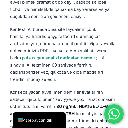
əvvəl bilmək dramatik tibb deyil, sadəcə səliqəli
简体中文
tibbdir və hamiləlikdə qanaxma baş verərsə və ya
düşükdən sonra ən çox önəm daşıyır.
Română
Türkçe
Kantesti AI burada xüsusilə faydalıdır, çünki
Ελληνικά
hamiləliyə hazırlıq qayğısı təcrid olunmuş bir
analizdən yox, nümunələrdən ibarətdir. Əgər əvvəlki
Português
nəticələrinizin PDF-i və ya telefon şəkliniz varsa,
Español
bizim
pulsuz qan analizi nəticələri demo
; -ni
Italiano
sınayın; AI təxminən 60 saniyədə ferritin,
qalxanabənzər vəz, qlükoza və qida maddələri
עִבְרִית
trendini müqayisə edir.
Français
العربية
Konsepsiyadan əvvəl mən dəmir ehtiyatlarının
sadəcə “qəbulolunan” səviyyədə yox, rahat olmasını
Deutsch
üstün tuturam. Ferritin
30 ng/mL
,
HbA1c 5.7%-6.4%
English
aralığında
, ya da sərhəddə
TSH
hamiləliyin qarşısını
Azərbaycan dili
almaya bilər, amma hər biri birinci trimestri daha az
“bağışlayıcı” edir və standart yoxlama siyahılarının