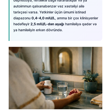
depressiya, fertilliklə bağlı narahatlıqlar və ya
autoimmun qalxanabənzər vəz xəstəliyi ailə
tarixçəsi varsa. Yetkinlər üçün ümumi istinad
diapazonu
0,4-4,0 mIU/L
, amma bir çox klinisyenlər
hədəfləyir
2,5 mIU/L-dən aşağı
hamiləliyə qədər və
ya hamiləliyin erkən dövründə.
Norsk bokmål
Ślōnskŏ gŏdka