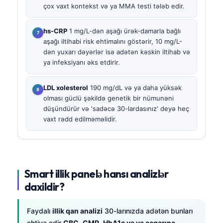
çox vaxt kontekst və ya MMA testi tələb edir.
hs-CRP
1 mg/L-dən aşağı ürək-damarla bağlı
aşağı iltihabi risk ehtimalını göstərir, 10 mg/L-
dən yuxarı dəyərlər isə adətən kəskin iltihab və
ya infeksiyanı əks etdirir.
LDL xolesterol
190 mg/dL və ya daha yüksək
olması güclü şəkildə genetik bir nümunəni
düşündürür və 'sadəcə 30-lardasınız' deyə heç
vaxt rədd edilməməlidir.
Smart illik panelə hansı analizlər
daxildir?
Faydalı
illik qan analizi
30-larınızda adətən bunları
ehtiva edir
CBC
,
CMP
,
HbA1c və ya acqarına