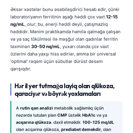
Əksər xəstələr bunu əsəbiləşdirici hesab edir, çünki
laboratoriyanın ferritinin aşağı həddi çox vaxt
12-15
ng/mL
, olur; bu, enerji həddi deyil, çatışmazlıq
həddidir. Mənim praktikamda hamilə qalmağa çalışan
və ya saç tökülməsi ilə məşğul olan qadınlar ferritin
təxminən
30-50 nq/mL
, yuxarı olanda çox vaxt
özlərini daha yaxşı hiss edirlər, amma bir universal
'optimal' rəqəm üçün sübutlar dürüst desəm
qarışıqdır.
Hər il yer tutmağa layiq olan qlükoza,
qaraciyər və böyrək yoxlamaları
A
rutin qan analizi
metabolik sağlamlıq üçün
nəzərdə tutulan plan
CMP
üstəlik
HbA1c
və ya
acqarına qlükoza
. daxil etməlidir.
100-125 mq/dL
olan acqarına qlükoza,
prediabet deməkdir,
olan