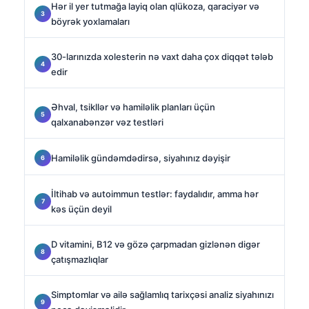
Hər il yer tutmağa layiq olan qlükoza, qaraciyər və
böyrək yoxlamaları
30-larınızda xolesterin nə vaxt daha çox diqqət tələb
edir
Əhval, tsikllər və hamiləlik planları üçün
qalxanabənzər vəz testləri
Hamiləlik gündəmdədirsə, siyahınız dəyişir
İltihab və autoimmun testlər: faydalıdır, amma hər
kəs üçün deyil
D vitamini, B12 və gözə çarpmadan gizlənən digər
çatışmazlıqlar
Simptomlar və ailə sağlamlıq tarixçəsi analiz siyahınızı