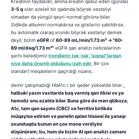
Kreatinin faydalıdır, amma kreatin qəbul edən (gündə)
3-5 q
olan əzələli bir qadında böyrək xəstəliyi
olmadan da yüngül qeyri-normal görünə bilər.
Sidikdə albumin normaldırsa və göstərici sabitdirsə,
bu avtomatik olaraq xroniki böyrək xəstəliyi demək
deyil; bizim
eGFR
of
60-89 mL/min/1.73 m² -> "60-
89 ml/dəq/1.73 m²"
eGFR qan analizi nəticələrinin
şərhi bələdçimiz
trendlərin tək-tək “siqnal”lardan
niyə daha önəmli olduğunu izah edir.
Bir çox
standart məqalələrin qaçırdığı nüans:.
dəmir çatışmazlığı HbA1c-i bir qədər yüksəldə bilər
,
halbuki yaxın vaxtlarda baş vermiş qan itkisi və ya
hemoliz onu azalda bilər. Buna görə də mən qlükoza,
A1c, tam qan sayımı (CBC) və ferritini birlikdə
müqayisə edirəm və panelin qalan hissəsi ilə yanaşı
oxunduqda bunun ən çox məna verdiyini
düşünürəm; bu, həm də bizim AI qan analizi zamanı