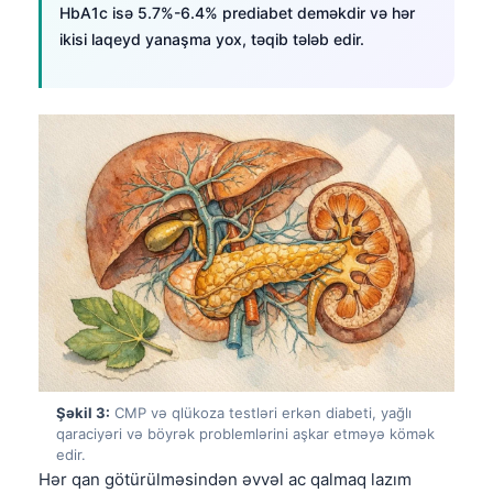
HbA1c isə 5.7%-6.4% prediabet deməkdir və hər
ikisi laqeyd yanaşma yox, təqib tələb edir.
Şəkil 3:
CMP və qlükoza testləri erkən diabeti, yağlı
qaraciyəri və böyrək problemlərini aşkar etməyə kömək
edir.
Hər qan götürülməsindən əvvəl ac qalmaq lazım