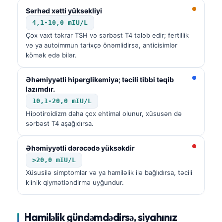
Català
Sərhəd xətti yüksəkliyi
4,1-10,0 mIU/L
O‘zbekcha
Çox vaxt təkrar TSH və sərbəst T4 tələb edir; fertillik
Українська
və ya autoimmun tarixçə önəmlidirsə, anticisimlər
kömək edə bilər.
አማርኛ
Kiswahili
Əhəmiyyətli hiperglikemiya; təcili tibbi təqib
lazımdır.
ភាសាខ្មែរ
10,1-20,0 mIU/L
ဗမာစာ
Hipotiroidizm daha çox ehtimal olunur, xüsusən də
ไทย
sərbəst T4 aşağıdırsa.
Tagalog
Əhəmiyyətli dərəcədə yüksəkdir
Tiếng Việt
>20,0 mIU/L
Bahasa Melayu
Xüsusilə simptomlar və ya hamiləlik ilə bağlıdırsa, təcili
klinik qiymətləndirmə uyğundur.
മലയാളം
ಕನ್ನಡ
Hamiləlik gündəmdədirsə, siyahınız
ગુજરાતી