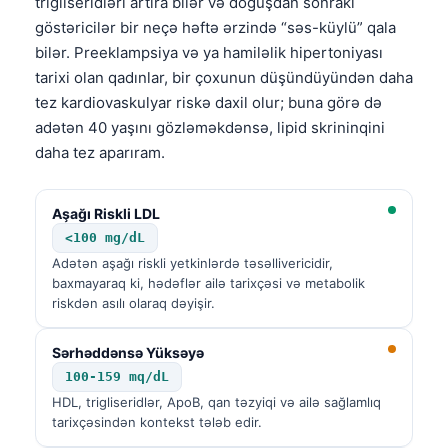
trigliseridləri artıra bilər və doğuşdan sonrakı
göstəricilər bir neçə həftə ərzində “səs-küylü” qala
bilər. Preeklampsiya və ya hamiləlik hipertoniyası
tarixi olan qadınlar, bir çoxunun düşündüyündən daha
tez kardiovaskulyar riskə daxil olur; buna görə də
adətən 40 yaşını gözləməkdənsə, lipid skrininqini
daha tez aparıram.
Aşağı Riskli LDL
<100 mg/dL
Adətən aşağı riskli yetkinlərdə təsəllivericidir,
baxmayaraq ki, hədəflər ailə tarixçəsi və metabolik
riskdən asılı olaraq dəyişir.
Sərhəddənsə Yüksəyə
100-159 mq/dL
HDL, trigliseridlər, ApoB, qan təzyiqi və ailə sağlamlıq
tarixçəsindən kontekst tələb edir.