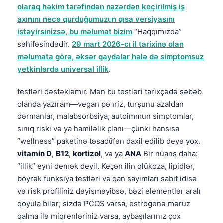
olaraq həkim tərəfindən nəzərdən keçirilmiş iş
axınını necə qurduğumuzun qısa versiyasını
istəyirsinizsə, bu məlumat bizim
“Haqqımızda”
səhifəsindədir.
29 mart 2026-cı il tarixinə olan
məlumata görə, əksər qaydalar hələ də simptomsuz
yetkinlərdə universal illik
.
testləri dəstəkləmir. Mən bu testləri tarixçədə səbəb
olanda yazıram—vegan pəhriz, turşunu azaldan
dərmanlar, malabsorbsiya, autoimmun simptomlar,
sınıq riski və ya hamiləlik planı—çünki hansısa
“wellness” paketinə təsadüfən daxil edilib deyə yox.
vitamin D
,
B12
,
kortizol
, və ya
ANA
Bir nüans daha:
“illik” eyni demək deyil. Keçən ilin qlükoza, lipidlər,
böyrək funksiya testləri və qan sayımları sabit idisə
və risk profiliniz dəyişməyibsə, bəzi elementlər aralı
qoyula bilər; sizdə PCOS varsa, estrogenə məruz
qalma ilə miqrenləriniz varsa, aybaşılarınız çox