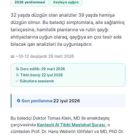
2026 yenilənməsi
Xəstəyə uyğun
32 yaşda düzgün olan analizlər 39 yaşda həmişə
düzgün olmur. Bu bələdçi simptomlara, ailə sağlamlıq
tarixçəsinə, hamiləlik planlarına və rutin qayğı
ehtiyaclarına uyğun olaraq, qayğıya ən çox təsir edə
biləcək qan analizləri ilə uyğunlaşdırır.
📖 ~10-12 dəqiqə
📅
29 mart 2026
📝 Dərc edilib:
29 mart 2026
🩺 Tibbi baxış:
22 iyul 2026
✅ Sübutlara əsaslanıb
🔄 Son yenilənmə:
22 iyul 2026
Bu bələdçi
Doktor Tomas Klein, MD
ilə əməkdaşlıq
çərçivəsində
Kantesti AI Tibbi Məsləhət Şurası
, o
cümlədən Prof. Dr. Hans Weberin töhfələri və MD, PhD Dr.