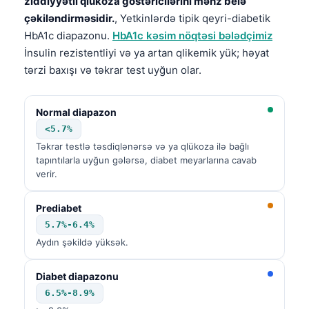
ziddiyyətli qlükoza göstəricilərini məhz belə
çəkiləndirməsidir.
, Yetkinlərdə tipik qeyri-diabetik
HbA1c diapazonu.
HbA1c kəsim nöqtəsi bələdçimiz
İnsulin rezistentliyi və ya artan qlikemik yük; həyat
tərzi baxışı və təkrar test uyğun olar.
Normal diapazon
<5.7%
Təkrar testlə təsdiqlənərsə və ya qlükoza ilə bağlı
tapıntılarla uyğun gələrsə, diabet meyarlarına cavab
verir.
Prediabet
5.7%-6.4%
Aydın şəkildə yüksək.
Diabet diapazonu
6.5%-8.9%