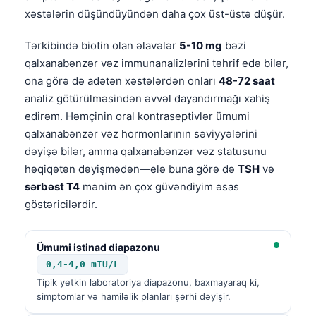
Gàidhlig
xəstələrin düşündüyündən daha çox üst-üstə düşür.
Euskara
Tərkibində biotin olan əlavələr
5-10 mg
bəzi
Македонски јазик
qalxanabənzər vəz immunanalizlərini təhrif edə bilər,
Latviešu valoda
ona görə də adətən xəstələrdən onları
48-72 saat
Galego
analiz götürülməsindən əvvəl dayandırmağı xahiş
edirəm. Həmçinin oral kontraseptivlər ümumi
অসমীয়া
qalxanabənzər vəz hormonlarının səviyyələrini
සිංහල
dəyişə bilər, amma qalxanabənzər vəz statusunu
سنڌي
həqiqətən dəyişmədən—elə buna görə də
TSH
və
sərbəst T4
mənim ən çox güvəndiyim əsas
پښتو
göstəricilərdir.
Slovenčina
Ümumi istinad diapazonu
Hrvatski
0,4-4,0 mIU/L
Suomi
Tipik yetkin laboratoriya diapazonu, baxmayaraq ki,
simptomlar və hamiləlik planları şərhi dəyişir.
Қазақ тілі