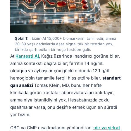
Şəkil 1:
, bizim AI 15,000+ biomarkerini təhlil edir, amma
30-39 yaşlı qadınlarda əsas siqnal tək bir testdən yox,
birlikdə şərh edilən bir neçə testdən gəlir.
At
Kantesti AI
, Kağız üzərində inandırıcı görünə bilər,
amma konteksti qaçıra bilər; ferritin 14 ng/mL
olduqda və aybaşılar çox güclü olduqda 12.1 q/dL
hemoglobin tamamilə fərqli hiss etdirə bilər.
standart
qan analizi
Tomas Klein, MD, bunu hər həftə
klinikada görür: xəstələr abbreviaturaları xatırlayır,
amma niyə istənildiyini yox. Hesabatınızda çoxlu
qısaltmalar varsa, onu deşifrə etmək üçün ən sürətli
yer bizim.
CBC və CMP qısaltmalarını yönləndirən
-dir və şirkət