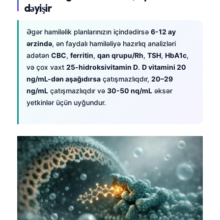
dəyişir
தமிழ்
తెలుగు
Əgər hamiləlik planlarınızın içindədirsə
6-12 ay
ərzində
, ən faydalı hamiləliyə hazırlıq analizləri
मराठी
adətən
CBC
,
ferritin
,
qan qrupu/Rh
,
TSH
,
HbA1c
,
اردو
və çox vaxt
25-hidroksivitamin D
.
D vitamini 20
ng/mL-dən aşağıdırsa
çatışmazlıqdır,
20–29
বাংলা
ng/mL
çatışmazlıqdır və
30-50 nq/mL
əksər
Shqip
yetkinlər üçün uyğundur.
Magyar
Slovenščina
한국어
Polski
Lietuvių kalba
Русский
ქართული