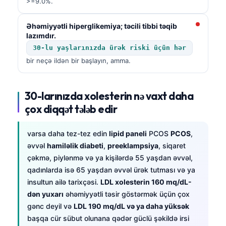
>=9.0%.
Əhəmiyyətli hiperglikemiya; təcili tibbi təqib
lazımdır.
30-lu yaşlarınızda ürək riski üçün hər
bir neçə ildən bir başlayın, amma.
30-larınızda xolesterin nə vaxt daha
çox diqqət tələb edir
varsa daha tez-tez edin
lipid paneli
PCOS
PCOS
,
əvvəl
hamiləlik diabeti
,
preeklampsiya
, siqaret
çəkmə, piylənmə və ya kişilərdə 55 yaşdan əvvəl,
qadınlarda isə 65 yaşdan əvvəl ürək tutması və ya
insultun ailə tarixçəsi.
LDL xolesterin 160 mq/dL-
dən yuxarı
əhəmiyyətli təsir göstərmək üçün çox
gənc deyil və
LDL 190 mq/dL və ya daha yüksək
başqa cür sübut olunana qədər güclü şəkildə irsi