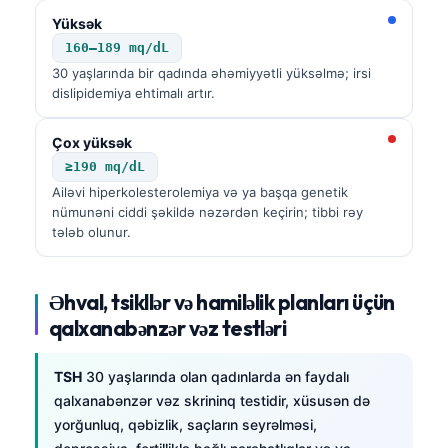
Yüksək
160–189 mq/dL
30 yaşlarında bir qadında əhəmiyyətli yüksəlmə; irsi
dislipidemiya ehtimalı artır.
Çox yüksək
≥190 mq/dL
Ailəvi hiperkolesterolemiya və ya başqa genetik
nümunəni ciddi şəkildə nəzərdən keçirin; tibbi rəy
tələb olunur.
Əhval, tsikllər və hamiləlik planları üçün
qalxanabənzər vəz testləri
TSH
30 yaşlarında olan qadınlarda ən faydalı
qalxanabənzər vəz skrininq testidir, xüsusən də
yorğunluq, qəbizlik, saçların seyrəlməsi,