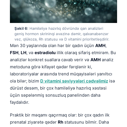
Čeština
日本語
Eesti
Şəkil 6:
Hamiləliyə hazırlıq dövründə qan analizləri
Bosanski
geniş hormon skrininqi əvəzinə dəmir, qalxanabənzər
vəz, qlükoza, Rh statusu və D vitamini prioritetləşdirir.
Svenska
Mən 30 yaşlarında olan hər bir qadın üçün
AMH
,
Српски језик
FSH
,
LH
, və
estradiolu
illik olaraq sifariş etmirəm. Bu
Íslenska
analizlər konkret suallara cavab verir və
AMH
analiz
metoduna görə kifayət qədər fərqlənir ki,
Հայերեն
laboratoriyalar arasında trend müqayisələri yanıltıcı
Bahasa Indonesia
ola bilər; bizim
D vitamini səviyyələri cədvəlimiz
isə
हिन्दी
dürüst desəm, bir çox hamiləliyə hazırlıq xəstəsi
üçün səpələnmiş sonsuzluq panelindən daha
Nederlands
faydalıdır.
Dansk
Praktik bir məqamı qaçırmaq olar: bir çox qadın ilk
Български
prenatal ziyarətə qədər
Rh
statusunu bilmir. Daha
فارسی