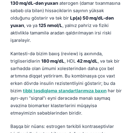
130 mq/dL-dən yuxarı
aterogen (damar tıxanmasına
səbəb ola bilən) hissəciklərin sayının yüksək
olduğunu göstərir və tək bir
Lp(a) 50 mq/dL-dən
yuxarı
, və ya
125 nmol/L
, yalnız pəhriz və fiziki
aktivliklə tamamilə aradan qaldırılmayan irsi riski
işarələyir.
Kantesti-də bizim baxış (review) iş axınında,
trigliseridlərin
180 mq/dL
, HDL
42 mq/dL
, və tək bir
sərhəddə olan ümumi xolesterindən daha çox bel
artımına diqqət yetirirəm. Bu kombinasya çox vaxt
erkən dövrdə insulin rezistentliyini göstərir; bu da
bizim
tibbi təsdiqləmə standartlarımıza baxın
hər bir
ayrı-ayrı “siqnal”ı eyni dərəcədə mənalı saymaq
əvəzinə biomarker klasterlərini müqayisə
etməyimizin səbəblərindən biridir.
Başqa bir nüans: estrogen tərkibli kontraseptivlər