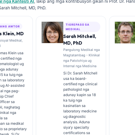
 nga Kantesti AI
, lakip ang mga kontribusyon gikan ni Prof. Dr. Ha
Sarah Mitchell, MD, PhD.
TIGREPASO SA
ANG AWTOR
MEDIKAL
 Klein, MD
Sarah Mitchell,
isyal Medikal,
MD, PhD
I
Pangulong Medikal nga
omas Klein usa
Magtatambag - Klinikal
certified nga
nga Patolohiya ug
hematologist ug
Internal nga Medisina
 nga adunay
Si Dr. Sarah Mitchell
15 ka tuig nga
usa ka board-
n sa laboratory
certified nga clinical
ug AI-assisted
pathologist nga
kal nga pag-
adunay kapin sa 18
sip Chief
ka tuig nga
fficer sa
kasinatian sa
AI, naghatag
laboratory medicine
linikal nga
ug diagnostic
a sa
analysis. Aduna
han sa medikal
siya’y specialty
o sa proprietary
certifications sa
twork. Si Dr.