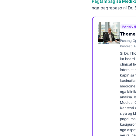
Pagtambag sa Medikal
Frysk
nga pagrepaso ni Dr. 
Esperanto
Беларуская мова
PANGUN
Thomas
Татар теле
Punong Op
Кыргызча
Kantesti A
Si Dr. Th
ئۇيغۇرچە
ka board-
clinical 
Basa Jawa
internist
kapin sa 
ພາສາລາວ
kasinatia
Монгол
medicine 
nga klini
Afrikaans
analisa. I
Medical O
العربية المغربية
Kantesti 
siya og k
Occitan
pagdumal
kasiguro
Gàidhlig
nga aspet
neural ne