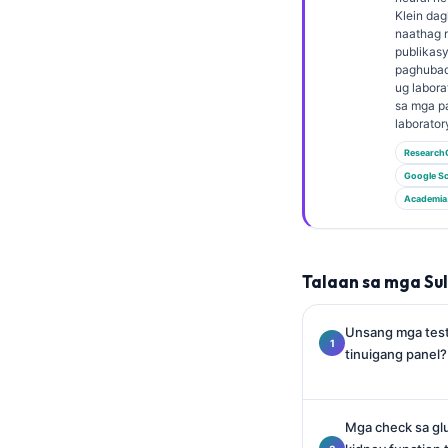
Euskara
Klein dag
Македонски јазик
naathag 
publikas
Latviešu valoda
paghubad
ug labora
Galego
sa mga p
laborator
অসমীয়া
Research
සිංහල
Google Sc
سنڌي
Academia
پښتو
Talaan sa mga Su
Slovenčina
Hrvatski
Unsang mga test
tinuigang panel?
Suomi
Қазақ тілі
Mga check sa glu
Català