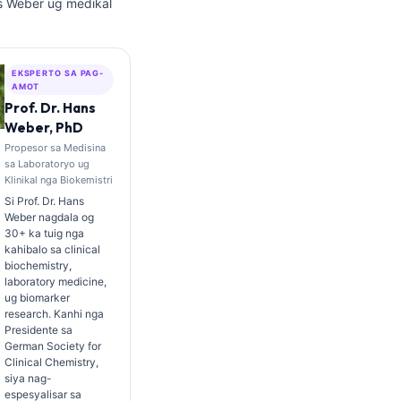
ns Weber ug medikal
EKSPERTO SA PAG-
AMOT
Prof. Dr. Hans
Weber, PhD
Propesor sa Medisina
sa Laboratoryo ug
Klinikal nga Biokemistri
Si Prof. Dr. Hans
Weber nagdala og
30+ ka tuig nga
kahibalo sa clinical
biochemistry,
laboratory medicine,
ug biomarker
research. Kanhi nga
Presidente sa
German Society for
Clinical Chemistry,
siya nag-
espesyalisar sa