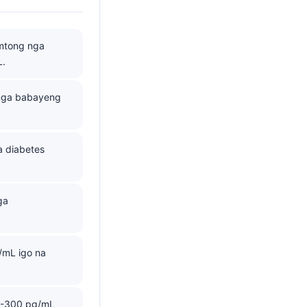
amtong nga
L.
 mga babayeng
a diabetes
ga
/mL igo na
0-300 pg/mL