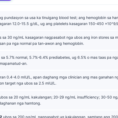
g pundasyon sa usa ka tinuigang blood test; ang hemoglobin sa h
garan 12.0-15.5 g/dL, ug ang platelets kasagaran 150-450 x10^9/
 sa 30 ng/mL kasagaran nagpasabot nga ubos ang iron stores sa
isan pa nga normal pa tan-awon ang hemoglobin.
sa 5.7% normal, 5.7%-6.4% prediabetes, ug 6.5% o mas taas pa ng
 mapamatud-an.
an 0.4-4.0 mIU/L, apan daghang mga clinician ang mas ganahan n
on target nga ubos sa 2.5 mIU/L.
ubos sa 20 ng/mL kakulangan; 20-29 ng/mL insufficiency; 30-50 ng
adaghanan nga hamtong.
12
ubos sa 200 pg/mL nagpasabot ug kakulangan, samtang ang 20