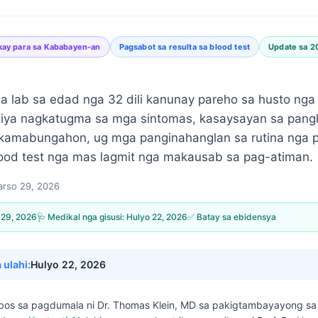
kay para sa Kababayen-an
Pagsabot sa resulta sa blood test
Update sa 2
a lab sa edad nga 32 dili kanunay pareho sa husto nga
 giya nagkatugma sa mga sintomas, kasaysayan sa pang
kamabungahon, ug mga panginahanglan sa rutina nga 
ood test nga mas lagmit nga makausab sa pag-atiman.
rso 29, 2026
 29, 2026
🩺 Medikal nga gisusi:
Hulyo 22, 2026
✅ Batay sa ebidensya
 ulahi:
Hulyo 22, 2026
 ubos sa pagdumala ni
Dr. Thomas Klein, MD
sa pakigtambayayong s