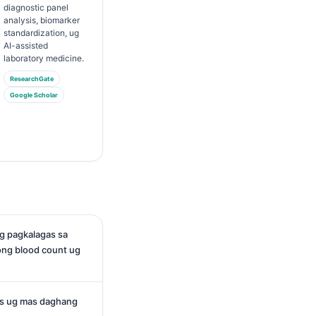
diagnostic panel
analysis, biomarker
standardization, ug
AI-assisted
laboratory medicine.
ResearchGate
Google Scholar
g pagkalagas sa
ng blood count ug
us ug mas daghang