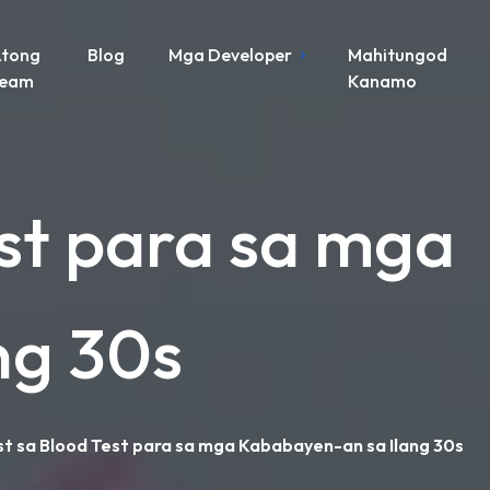
tong
Blog
Mga Developer
Mahitungod
Team
Kanamo
st para sa mga
ng 30s
t sa Blood Test para sa mga Kababayen-an sa Ilang 30s