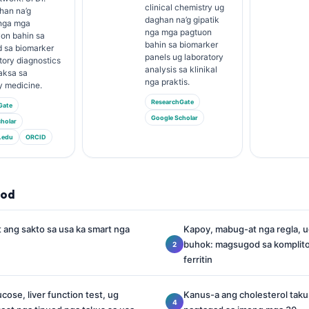
clinical chemistry ug
han na’g
daghan na’g gipatik
nga mga
nga mga pagtuon
yon bahin sa
bahin sa biomarker
 sa biomarker
panels ug laboratory
tory diagnostics
analysis sa klinikal
aksa sa
nga praktis.
y medicine.
ResearchGate
Gate
Google Scholar
holar
.edu
ORCID
lod
 ang sakto sa usa ka smart nga
Kapoy, mabug-at nga regla, u
buhok: magsugod sa komplito
ferritin
cose, liver function test, ug
Kanus-a ang cholesterol tak