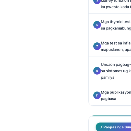
kidney function 
O‘zbekcha
ka pwesto kada 
Українська
Mga thyroid test
አማርኛ
sa pagkamabun
Kiswahili
ភាសាខ្មែរ
Mga test sa inf
mapuslanon, apan
ဗမာစာ
ไทย
Unsaon pagbag-o
sa sintomas ug 
Tagalog
pamilya
Tiếng Việt
Bahasa Melayu
Mga publikasyon
pagbasa
മലയാളം
ಕನ್ನಡ
ગુજરાતી
⚡ Paspas nga Su
தமிழ்