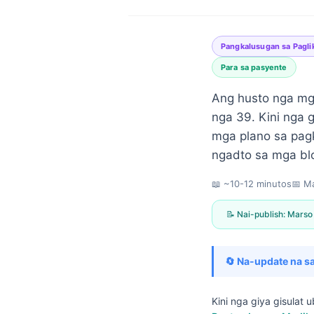
Pangkalusugan sa Pagli
Para sa pasyente
Ang husto nga mg
nga 39. Kini nga
mga plano sa pag
ngadto sa mga bl
📖 ~10-12 minutos
📅
Ma
📝 Nai-publish:
Marso
🔄 Na-update na sa
Norsk bokmål
Kini nga giya gisulat
Ślōnskŏ gŏdka