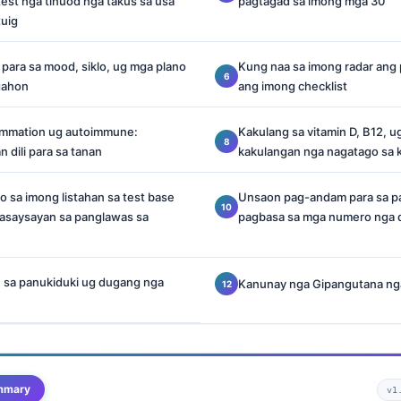
test nga tinuod nga takus sa usa
pagtagad sa imong mga 30
tuig
 para sa mood, siklo, ug mga plano
Kung naa sa imong radar ang
gahon
ang imong checklist
lammation ug autoimmune:
Kakulang sa vitamin D, B12, 
 dili para sa tanan
kakulangan nga nagatago sa 
 sa imong listahan sa test base
Unsaon pag-andam para sa p
kasaysayan sa panglawas sa
pagbasa sa mga numero nga d
 sa panukiduki ug dugang nga
Kanunay nga Gipangutana ng
mmary
v1