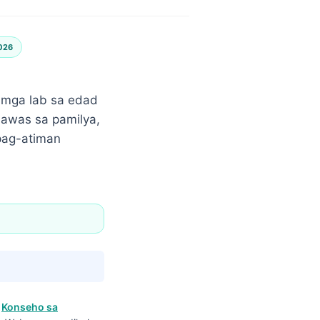
026
 mga lab sa edad
lawas sa pamilya,
pag-atiman
a
Konseho sa