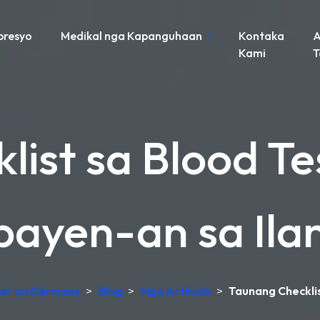
presyo
Medikal nga Kapanguhaan
Kontaka
A
Kami
list sa Blood Te
ayen-an sa Ila
uhat sa Germany
>
Blog
>
Mga Artikulo
>
Taunang Checklis