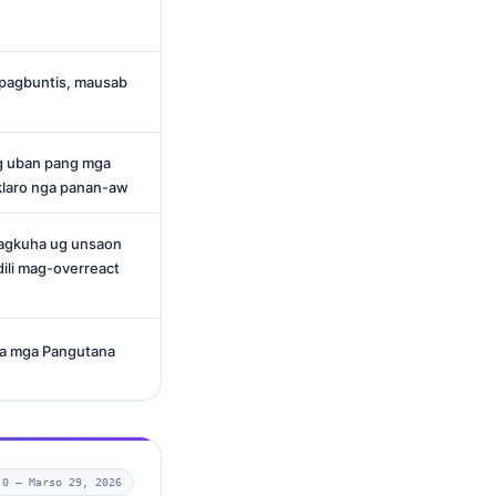
 pagbuntis, mausab
ug uban pang mga
klaro nga panan-aw
agkuha ug unsaon
ili mag-overreact
a mga Pangutana
.0 —
Marso 29, 2026