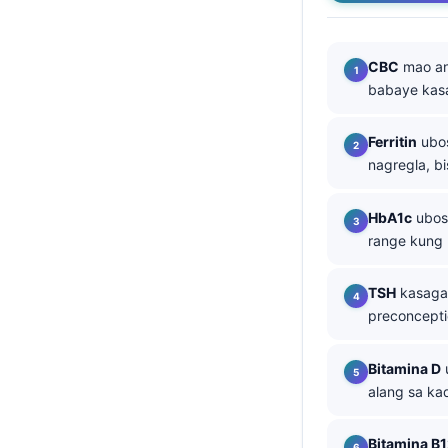
తెలుగు
मराठी
CBC
mao an
babaye kasa
اردو
বাংলা
Ferritin
ubos
Shqip
nagregla, b
Magyar
HbA1c
ubos 
Slovenščina
range kung
한국어
TSH
kasagar
Polski
preconcepti
Lietuvių kalba
Русский
Bitamina D
alang sa k
ქართული
Čeština
Bitamina B