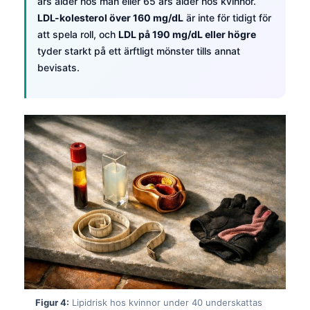
års ålder hos män eller 65 års ålder hos kvinnor.
LDL-kolesterol över 160 mg/dL
är inte för tidigt för
att spela roll, och
LDL på 190 mg/dL eller högre
tyder starkt på ett ärftligt mönster tills annat
bevisats.
Figur 4:
Lipidrisk hos kvinnor under 40 underskattas