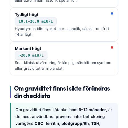
Gàidhlig
eller autoimmun historik spelar roll.
Euskara
Tydligt högt
Македонски јазик
10,1–20,0 mIU/L
Latviešu valoda
Hypotyreos blir mycket mer sannolik, särskilt om fritt
T4 är lågt.
Galego
অসমীয়া
Markant högt
>20,0 mIU/L
සිංහල
Snar klinisk utvärdering är lämplig, särskilt om symtom
سنڌي
eller graviditet är inblandat.
پښتو
Om graviditet finns i sikte förändras
din checklista
Slovenčina
Hrvatski
Om graviditet finns i åtanke inom
6–12 månader
, är
Suomi
de mest användbara proverna inför befruktning
Қазақ тілі
vanligtvis
CBC
,
ferritin
,
blodgrupp/Rh
,
TSH
,