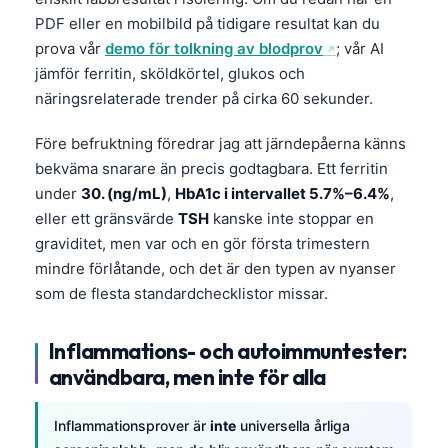
Čeština
PDF eller en mobilbild på tidigare resultat kan du
日本語
prova vår
demo för tolkning av blodprov
; vår AI
jämför ferritin, sköldkörtel, glukos och
Eesti
näringsrelaterade trender på cirka 60 sekunder.
Azərbaycan dili
Bosanski
Före befruktning föredrar jag att järndepåerna känns
bekväma snarare än precis godtagbara. Ett ferritin
Српски језик
under
30. (ng/mL)
,
HbA1c i intervallet 5.7%–6.4%
,
Íslenska
eller ett gränsvärde
TSH
kanske inte stoppar en
Հայերեն
graviditet, men var och en gör första trimestern
mindre förlåtande, och det är den typen av nyanser
Bahasa Indonesia
som de flesta standardchecklistor missar.
हिन्दी
Nederlands
Inflammations- och autoimmuntester:
användbara, men inte för alla
Dansk
Български
Inflammationsprover är
inte
universella årliga
فارسی