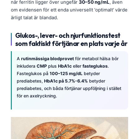
när ferritin ligger över ungefär
30–50 ng/mL
, även
om evidensen för ett enda universellt 'optimalt' värde
ärligt talat är blandad.
Glukos-, lever- och njurfunktionstest
som faktiskt förtjänar en plats varje år
A
rutinmässiga blodprovet
för metabol hälsa bör
inkludera
CMP
plus
HbA1c
eller
fasteglukos
.
Fasteglukos på
100–125 mg/dL
betyder
prediabetes,
HbA1c på 5.7%-6.4%
betyder
prediabetes, och båda förtjänar uppföljning i stället
för en axelryckning.