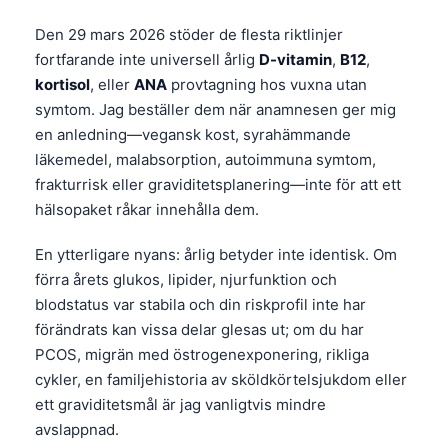
Den 29 mars 2026 stöder de flesta riktlinjer
fortfarande inte universell årlig
D-vitamin
,
B12
,
kortisol
, eller
ANA
provtagning hos vuxna utan
symtom. Jag beställer dem när anamnesen ger mig
en anledning—vegansk kost, syrahämmande
läkemedel, malabsorption, autoimmuna symtom,
frakturrisk eller graviditetsplanering—inte för att ett
hälsopaket råkar innehålla dem.
En ytterligare nyans: årlig betyder inte identisk. Om
förra årets glukos, lipider, njurfunktion och
blodstatus var stabila och din riskprofil inte har
förändrats kan vissa delar glesas ut; om du har
PCOS, migrän med östrogenexponering, rikliga
cykler, en familjehistoria av sköldkörtelsjukdom eller
ett graviditetsmål är jag vanligtvis mindre
avslappnad.