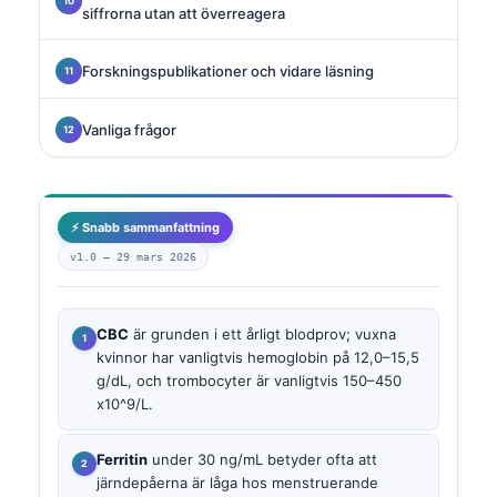
siffrorna utan att överreagera
Forskningspublikationer och vidare läsning
Vanliga frågor
⚡ Snabb sammanfattning
v1.0 —
29 mars 2026
CBC
är grunden i ett årligt blodprov; vuxna
kvinnor har vanligtvis hemoglobin på 12,0–15,5
g/dL, och trombocyter är vanligtvis 150–450
x10^9/L.
Ferritin
under 30 ng/mL betyder ofta att
järndepåerna är låga hos menstruerande