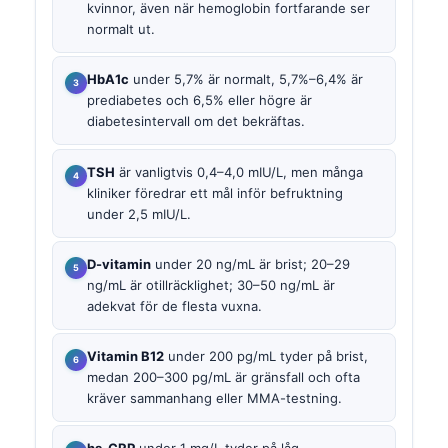
kvinnor, även när hemoglobin fortfarande ser
normalt ut.
HbA1c
under 5,7% är normalt, 5,7%–6,4% är
prediabetes och 6,5% eller högre är
diabetesintervall om det bekräftas.
TSH
är vanligtvis 0,4–4,0 mIU/L, men många
kliniker föredrar ett mål inför befruktning
under 2,5 mIU/L.
D-vitamin
under 20 ng/mL är brist; 20–29
ng/mL är otillräcklighet; 30–50 ng/mL är
adekvat för de flesta vuxna.
Vitamin B12
under 200 pg/mL tyder på brist,
medan 200–300 pg/mL är gränsfall och ofta
kräver sammanhang eller MMA-testning.