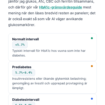
jämför jag glukos, A1c, CBC och ferritin tillsammans,
och därför gör vår
HbA1c-gränsvärdesguide
mest
mening när den läses bredvid resten av panelen; det
är också exakt så som vår AI väger avvikande
glukosmarkörer.
Normalt intervall
<5.7%
Typiskt intervall för HbA1c hos vuxna som inte har
diabetes.
Prediabetes
5.7%-6.4%
Insulinresistens eller ökande glykemisk belastning;
genomgång av livsstil och upprepad provtagning är
lämpligt.
Diabetesintervall