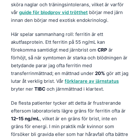
sköra naglar och träningsintolerans, vilket är varför
vår
guide för blodprov vid trötthet
börjar med järn
innan den börjar med exotisk endokrinologi.
Här spelar sammanhang roll: ferritin är ett
akutfasprotein. Ett ferritin på 55 ng/mL kan
förekomma samtidigt med järnbrist om
CRP
är
förhöjt, så när symtomen är starka och blödningen är
betydande parar jag ofta ferritin med
transferrinmättnad; en mättnad under
20%
gör att jag
lutar åt verklig brist. Vår
förklarare av järnstatus
bryter ner
TIBC
och järnmättnad i klartext.
De flesta patienter tycker att detta är frustrerande
eftersom laboratoriets lägre gräns för ferritin ofta är
12–15 ng/mL
, vilket är en gräns för brist, inte en
gräns för energi. I min praktik mår kvinnor som
försöker bli gravida eller som har håravfall ofta bättre