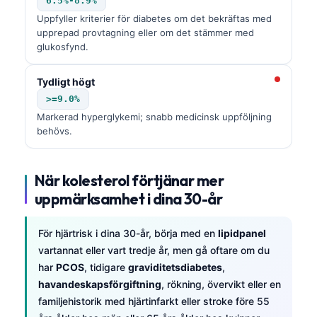
6.5%-8.9%
Uppfyller kriterier för diabetes om det bekräftas med
upprepad provtagning eller om det stämmer med
glukosfynd.
Tydligt högt
>=9.0%
Markerad hyperglykemi; snabb medicinsk uppföljning
behövs.
När kolesterol förtjänar mer
uppmärksamhet i dina 30-år
För hjärtrisk i dina 30-år, börja med en
lipidpanel
vartannat eller vart tredje år, men gå oftare om du
har
PCOS
, tidigare
graviditetsdiabetes
,
havandeskapsförgiftning
, rökning, övervikt eller en
familjehistorik med hjärtinfarkt eller stroke före 55