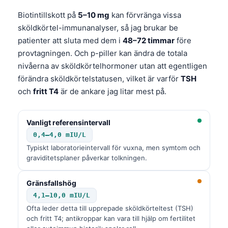
Frysk
Biotintillskott på
5–10 mg
kan förvränga vissa
Esperanto
sköldkörtel-immunanalyser, så jag brukar be
patienter att sluta med dem i
48–72 timmar
före
Беларуская мова
provtagningen. Och p-piller kan ändra de totala
Татар теле
nivåerna av sköldkörtelhormoner utan att egentligen
Кыргызча
förändra sköldkörtelstatusen, vilket är varför
TSH
och
fritt T4
är de ankare jag litar mest på.
ئۇيغۇرچە
Cebuano
Vanligt referensintervall
Basa Jawa
0,4–4,0 mIU/L
ພາສາລາວ
Typiskt laboratorieintervall för vuxna, men symtom och
graviditetsplaner påverkar tolkningen.
Монгол
Afrikaans
Gränsfallshög
العربية المغربية
4,1–10,0 mIU/L
Ofta leder detta till upprepade sköldkörteltest (TSH)
Occitan
och fritt T4; antikroppar kan vara till hjälp om fertilitet