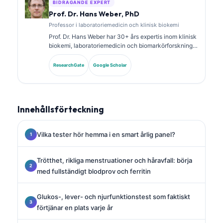
BIDRAGANDE EXPERT
Prof. Dr. Hans Weber, PhD
Professor i laboratoriemedicin och klinisk biokemi
Prof. Dr. Hans Weber har 30+ års expertis inom klinisk
biokemi, laboratoriemedicin och biomarkörforskning.
Tidigare president för German Society for Clinical
Chemistry, och han specialiserar sig på analys av
ResearchGate
Google Scholar
diagnostiska paneler, standardisering av biomarkörer
och AI-assisterad laboratoriemedicin.
Innehållsförteckning
Vilka tester hör hemma i en smart årlig panel?
Trötthet, rikliga menstruationer och håravfall: börja
med fullständigt blodprov och ferritin
Glukos-, lever- och njurfunktionstest som faktiskt
förtjänar en plats varje år