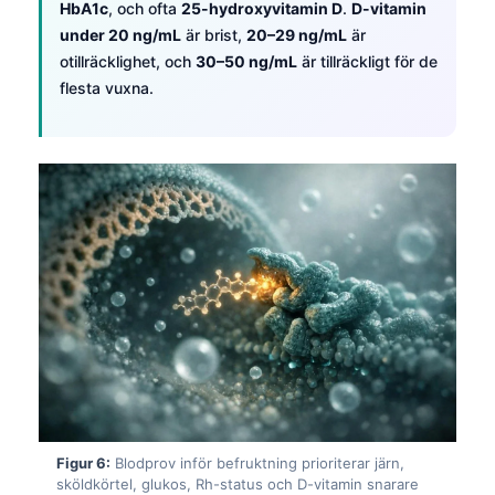
HbA1c
, och ofta
25-hydroxyvitamin D
.
D-vitamin
Català
under 20 ng/mL
är brist,
20–29 ng/mL
är
O‘zbekcha
otillräcklighet, och
30–50 ng/mL
är tillräckligt för de
flesta vuxna.
Українська
አማርኛ
Kiswahili
ភាសាខ្មែរ
ဗမာစာ
ไทย
Tagalog
Tiếng Việt
Bahasa Melayu
മലയാളം
ಕನ್ನಡ
Figur 6:
Blodprov inför befruktning prioriterar järn,
sköldkörtel, glukos, Rh-status och D-vitamin snarare
ગુજરાતી