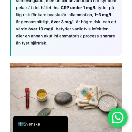
screeninglabb, men de blir användbara när symtom
简体中文
pekar åt det hållet.
hs-CRP under 1 mg/L
tyder på
låg risk för kardiovaskulär inflammation,
1–3 mg/L
Română
är genomsnittligt,
över 3 mg/L
är högre risk, och ett
Türkçe
värde
över 10 mg/L
betyder vanligtvis infektion
eller en annan akut inflammatorisk process snarare
Ελληνικά
än tyst hjärtrisk.
Português
Español
Italiano
עִבְרִית
Français
العربية
Deutsch
English
Svenska