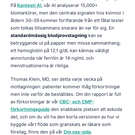
På
Kantesti AI
, vår AI analyserar 15,000+
biomarkörer, men den centrala signalen hos kvinnor i
åldern 30–39 kommer fortfarande från ett fåtal tester
som tolkas tillsammans snarare än var för sig. En
standardmässig blodprovstagning
kan se
betryggande ut på papper men missa sammanhang;
ett hemoglobin på 12,1 g/dL kan kännas väldigt
annorlunda när ferritin är 14 ng/mL och
menstruationerna är rikliga.
Thomas Klein, MD, ser detta varje vecka på
mottagningen: patienter kommer ihåg förkortningar
men inte varför de beställdes. Om din rapport är full
av förkortningar är vår
CBC- och CMP-
förkortningsguide
den snabbaste platsen att avkoda
det, och om du vill ha den korta versionen av hur vi
byggde vårt flöde som granskats av läkare som
företag, finns den på vår
Om oss-sida
.