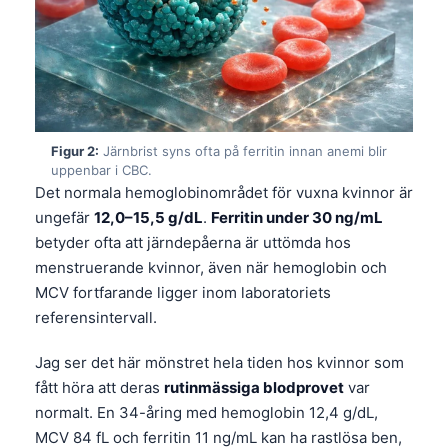
Figur 2:
Järnbrist syns ofta på ferritin innan anemi blir
uppenbar i CBC.
Det normala hemoglobinområdet för vuxna kvinnor är
ungefär
12,0–15,5 g/dL
.
Ferritin under 30 ng/mL
betyder ofta att järndepåerna är uttömda hos
menstruerande kvinnor, även när hemoglobin och
MCV fortfarande ligger inom laboratoriets
referensintervall.
Jag ser det här mönstret hela tiden hos kvinnor som
fått höra att deras
rutinmässiga blodprovet
var
normalt. En 34-åring med hemoglobin 12,4 g/dL,
MCV 84 fL och ferritin 11 ng/mL kan ha rastlösa ben,