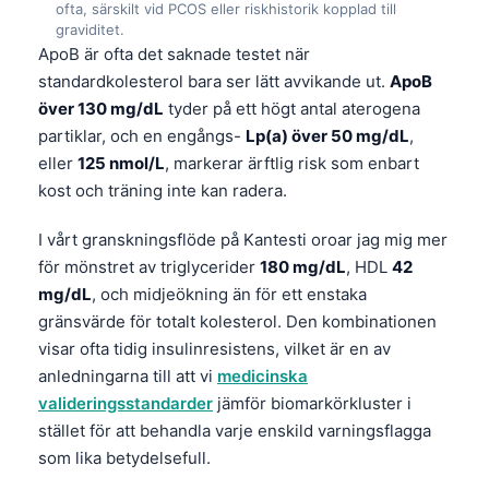
ofta, särskilt vid PCOS eller riskhistorik kopplad till
graviditet.
ApoB är ofta det saknade testet när
standardkolesterol bara ser lätt avvikande ut.
ApoB
över 130 mg/dL
tyder på ett högt antal aterogena
partiklar, och en engångs-
Lp(a) över 50 mg/dL
,
eller
125 nmol/L
, markerar ärftlig risk som enbart
kost och träning inte kan radera.
I vårt granskningsflöde på Kantesti oroar jag mig mer
för mönstret av triglycerider
180 mg/dL
, HDL
42
mg/dL
, och midjeökning än för ett enstaka
gränsvärde för totalt kolesterol. Den kombinationen
visar ofta tidig insulinresistens, vilket är en av
anledningarna till att vi
medicinska
valideringsstandarder
jämför biomarkörkluster i
stället för att behandla varje enskild varningsflagga
som lika betydelsefull.