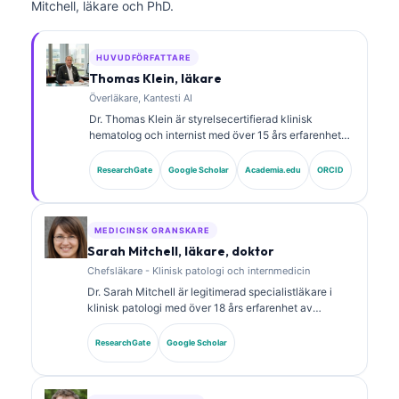
Mitchell, läkare och PhD.
HUVUDFÖRFATTARE
Thomas Klein, läkare
Överläkare, Kantesti AI
Dr. Thomas Klein är styrelsecertifierad klinisk
hematolog och internist med över 15 års erfarenhet
av laboratoriemedicin och AI-assisterad klinisk
analys. Som Chief Medical Officer på Kantesti AI ger
ResearchGate
Google Scholar
Academia.edu
ORCID
han klinisk översyn av den medicinska
noggrannheten hos det proprietära neurala nätverket.
Dr. Klein har publicerat omfattande forskning om
tolkning av biomarkörer och laboratoriediagnostik
MEDICINSK GRANSKARE
inom laboratoriemedicinska områden.
Sarah Mitchell, läkare, doktor
Chefsläkare - Klinisk patologi och internmedicin
Dr. Sarah Mitchell är legitimerad specialistläkare i
klinisk patologi med över 18 års erfarenhet av
laboratoriemedicin och diagnostisk analys. Hon har
specialcertifieringar inom klinisk kemi och har
ResearchGate
Google Scholar
publicerat omfattande forskning om biomarkörpaneler
och laboratorieanalys i klinisk praxis.