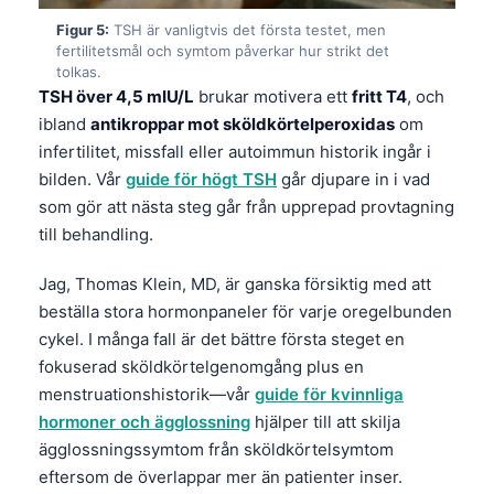
Figur 5:
TSH är vanligtvis det första testet, men
fertilitetsmål och symtom påverkar hur strikt det
tolkas.
TSH över 4,5 mIU/L
brukar motivera ett
fritt T4
, och
ibland
antikroppar mot sköldkörtelperoxidas
om
infertilitet, missfall eller autoimmun historik ingår i
bilden. Vår
guide för högt TSH
går djupare in i vad
som gör att nästa steg går från upprepad provtagning
till behandling.
Jag, Thomas Klein, MD, är ganska försiktig med att
beställa stora hormonpaneler för varje oregelbunden
cykel. I många fall är det bättre första steget en
fokuserad sköldkörtelgenomgång plus en
menstruationshistorik—vår
guide för kvinnliga
hormoner och ägglossning
hjälper till att skilja
Norsk bokmål
ägglossningssymtom från sköldkörtelsymtom
eftersom de överlappar mer än patienter inser.
Ślōnskŏ gŏdka