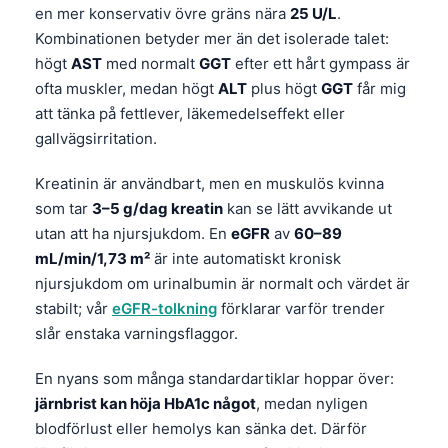
en mer konservativ övre gräns nära
25 U/L
.
Kombinationen betyder mer än det isolerade talet:
högt
AST
med normalt
GGT
efter ett hårt gympass är
ofta muskler, medan högt
ALT
plus högt
GGT
får mig
att tänka på fettlever, läkemedelseffekt eller
gallvägsirritation.
Kreatinin är användbart, men en muskulös kvinna
som tar
3–5 g/dag kreatin
kan se lätt avvikande ut
utan att ha njursjukdom. En
eGFR
av
60–89
mL/min/1,73 m²
är inte automatiskt kronisk
njursjukdom om urinalbumin är normalt och värdet är
stabilt; vår
eGFR-tolkning
förklarar varför trender
slår enstaka varningsflaggor.
En nyans som många standardartiklar hoppar över:
järnbrist kan höja HbA1c något
, medan nyligen
blodförlust eller hemolys kan sänka det. Därför