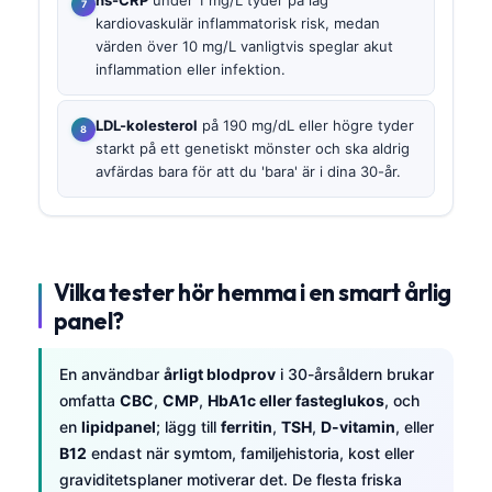
hs-CRP
under 1 mg/L tyder på låg
kardiovaskulär inflammatorisk risk, medan
värden över 10 mg/L vanligtvis speglar akut
inflammation eller infektion.
LDL-kolesterol
på 190 mg/dL eller högre tyder
starkt på ett genetiskt mönster och ska aldrig
avfärdas bara för att du 'bara' är i dina 30-år.
Vilka tester hör hemma i en smart årlig
panel?
En användbar
årligt blodprov
i 30-årsåldern brukar
omfatta
CBC
,
CMP
,
HbA1c eller fasteglukos
, och
en
lipidpanel
; lägg till
ferritin
,
TSH
,
D-vitamin
, eller
B12
endast när symtom, familjehistoria, kost eller
graviditetsplaner motiverar det. De flesta friska