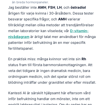
än breda hormonpaneler.
தமிழ்
Jag beställer inte
AMH
,
FSH
,
LH
, och
östradiol
årligen för varje kvinna i 30-årsåldern. Dessa tester
తెలుగు
besvarar specifika frågor, och
AMH
varierar
मराठी
tillräckligt mellan olika metoder att trendjämförelser
اردو
mellan laboratorier kan vilseleda; vår
D-vitamin-
nivådiagram
är ärligt talat mer användbart för många
বাংলা
patienter inför befruktning än en mer ospecifik
Shqip
fertilitetspanel.
Magyar
En praktisk miss: många kvinnor vet inte sin
Rh
Slovenščina
status fram till första barnmorskemottagningen. Att
한국어
veta det tidigare är ingen dramatisk medicin, bara
ordningsam medicin, och det spelar störst roll om
Polski
blödning inträffar under graviditet eller efter missfall.
Lietuvių kalba
Русский
Kantesti AI är särskilt hjälpsamt här eftersom vård
inför befruktning handlar om mönster, inte om ett
ქართული
enskilt labbresultat i isolering. Om du redan har en