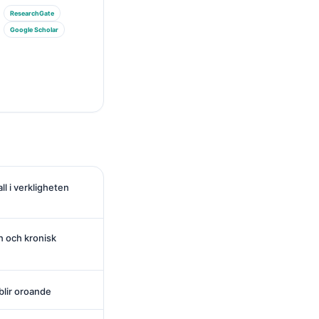
ResearchGate
Google Scholar
ll i verkligheten
on och kronisk
blir oroande