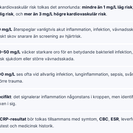
kardiovaskulär risk tolkas det annorlunda:
mindre än 1 mg/L låg risk
ig risk
, och
mer än 3 mg/L högre kardiovaskulär risk
.
0 mg/L
återspeglar vanligtvis akut inflammation, infektion, vävnadssk
skt skov snarare än screening av hjärtrisk.
0–50 mg/L
väcker starkare oro för en betydande bakteriell infektion,
isk sjukdom eller större vävnadsskada.
00 mg/L
ses ofta vid allvarlig infektion, lunginflammation, sepsis, s
törre trauma.
cifikt
: det signalerar inflammation någonstans i kroppen, men identif
en i sig.
 CRP-resultat
bör tolkas tillsammans med symtom,
CBC
,
ESR
, lever
stest och medicinsk historik.