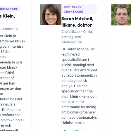
MEDICINSK
ÖRFATTARE
GRANSKARE
 Klein,
Sarah Mitchell,
läkare, doktor
, Kantesti AI
Chefsläkare - Klinisk
s Klein är
patologi och
rtifierad klinisk
internmedicin
 och internist
Dr. Sarah Mitchell är
15 års
legitimerad
t av
specialistläkare i
iemedicin och
klinisk patologi med
erad klinisk
över 18 års erfarenhet
Som Chief
av laboratoriemedicin
fficer på
och diagnostisk
AI ger han
analys. Hon har
versyn av den
specialcertifieringar
ka
inom klinisk kemi och
heten hos det
har publicerat
ra neurala
omfattande forskning
 Dr. Klein har
om biomarkörpaneler
t omfattande
och laboratorieanalys
 om tolkning av
i klinisk praxis.
rer och
iediagnostik