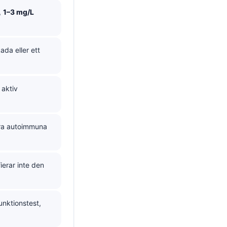
,
1–3 mg/L
ada eller ett
 aktiv
våra autoimmuna
ierar inte den
funktionstest,