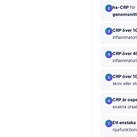
hs-CRP
för 
தமிழ்
genomsnittl
తెలుగు
मराठी
CRP över 1
inflammatori
اردو
বাংলা
CRP över 4
Shqip
inflammator
Magyar
CRP över 1
Slovenščina
skov eller s
한국어
CRP är ospe
Polski
exakta orsak
Lietuvių kalba
Русский
Ett enstaka
njurfunktion
ქართული