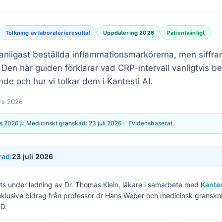
Tolkning av laboratorieresultat
Uppdatering 2026
Patientvänligt
anligast beställda inflammationsmarkörerna, men siffran
en här guiden förklarar vad CRP-intervall vanligtvis be
nde och hur vi tolkar dem i Kantesti AI.
rs 2026
s 2026
🩺 Medicinskt granskad:
23 juli 2026
✅ Evidensbaserat
rad:
23 juli 2026
its under ledning av
Dr. Thomas Klein, läkare
i samarbete med
Kantes
inklusive bidrag från professor dr Hans Weber och medicinsk granskn
hD.