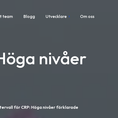
t team
Blogg
Utvecklare
Om oss
 Höga nivåer
tervall för CRP: Höga nivåer förklarade