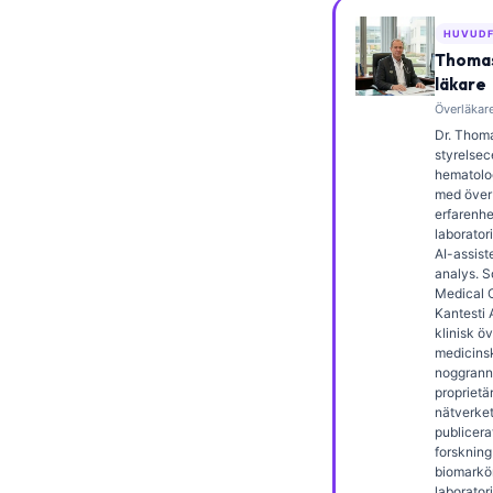
Frysk
HUVUDF
Esperanto
Thomas
läkare
Беларуская мова
Överläkare
Татар теле
Dr. Thoma
styrelsece
Кыргызча
hematolog
med över 
ئۇيغۇرچە
erfarenhe
laborator
Cebuano
AI-assist
analys. 
Basa Jawa
Medical O
ພາສາລາວ
Kantesti 
klinisk ö
Монгол
medicins
noggrann
Afrikaans
proprietä
nätverket.
العربية المغربية
publicera
forskning
Occitan
biomarkö
laborator