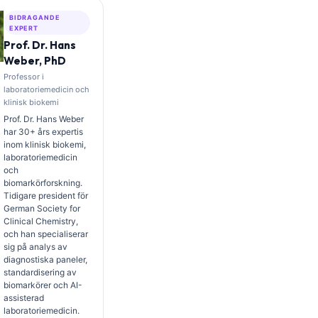
BIDRAGANDE
EXPERT
Prof. Dr. Hans
Weber, PhD
Professor i
laboratoriemedicin och
klinisk biokemi
Prof. Dr. Hans Weber
har 30+ års expertis
inom klinisk biokemi,
laboratoriemedicin
och
biomarkörforskning.
Tidigare president för
German Society for
Clinical Chemistry,
och han specialiserar
sig på analys av
diagnostiska paneler,
standardisering av
biomarkörer och AI-
assisterad
laboratoriemedicin.