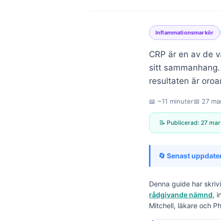
Inflammationsmarkör
CRP är en av de v
sitt sammanhang. D
resultaten är oroa
📖 ~11 minuter
📅
27 ma
📝 Publicerad:
27 mar
🔄 Senast uppdate
Denna guide har skriv
rådgivande nämnd
, 
Norsk bokmål
Mitchell, läkare och P
Ślōnskŏ gŏdka