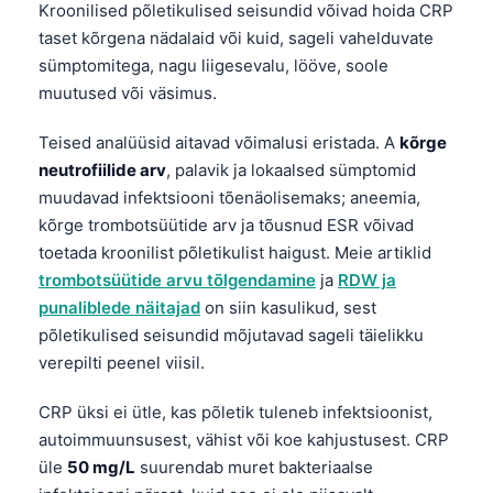
Kroonilised põletikulised seisundid võivad hoida CRP
taset kõrgena nädalaid või kuid, sageli vahelduvate
sümptomitega, nagu liigesevalu, lööve, soole
muutused või väsimus.
Teised analüüsid aitavad võimalusi eristada. A
kõrge
neutrofiilide arv
, palavik ja lokaalsed sümptomid
muudavad infektsiooni tõenäolisemaks; aneemia,
kõrge trombotsüütide arv ja tõusnud ESR võivad
toetada kroonilist põletikulist haigust. Meie artiklid
trombotsüütide arvu tõlgendamine
ja
RDW ja
punaliblede näitajad
on siin kasulikud, sest
põletikulised seisundid mõjutavad sageli täielikku
verepilti peenel viisil.
CRP üksi ei ütle, kas põletik tuleneb infektsioonist,
autoimmuunsusest, vähist või koe kahjustusest. CRP
üle
50 mg/L
suurendab muret bakteriaalse