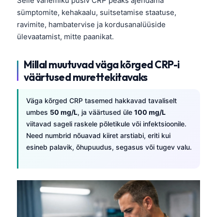
Selle vahemiku püsiv CRP peaks ajendama
Frysk
sümptomite, kehakaalu, suitsetamise staatuse,
ravimite, hambatervise ja kordusanalüüside
Esperanto
ülevaatamist, mitte paanikat.
Беларуская мова
Татар теле
Millal muutuvad väga kõrged CRP-i
Кыргызча
väärtused murettekitavaks
ئۇيغۇرچە
Väga kõrged CRP tasemed hakkavad tavaliselt
Cebuano
umbes
50 mg/L
, ja väärtused üle
100 mg/L
Basa Jawa
viitavad sageli raskele põletikule või infektsioonile.
Need numbrid nõuavad kiiret arstiabi, eriti kui
ພາສາລາວ
esineb palavik, õhupuudus, segasus või tugev valu.
Монгол
Afrikaans
العربية المغربية
Occitan