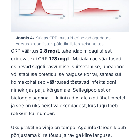
Joonis 4:
Kuidas CRP mustrid erinevad ägedates
versus kroonilistes põletikulistes seisundites
CRP väärtus
2,8 mg/L
tähendab midagi täiesti
erinevat kui CRP
128 mg/L
. Madalamad väärtused
esinevad sageli rasvumise, suitsetamise, uneapnoe
või stabiilse põletikulise haiguse korral, samas kui
kolmekohalised väärtused tõstavad infektsiooni
nimekirjas palju kõrgemale. Sellegipoolest on
bioloogia segane — kliinikud ei ole alati ühel meelel
ja see on üks neist valdkondadest, kus lugu loeb
rohkem kui number.
Üks praktiline vihje on tempo. Äge infektsioon kipub
põhjustama kiire tõusu ja raviga kiire languse.