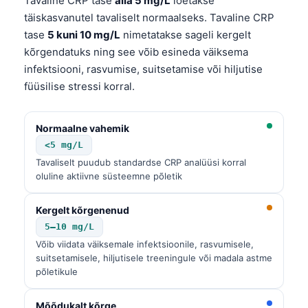
Tavaline CRP tase
alla 5 mg/L
loetakse
täiskasvanutel tavaliselt normaalseks. Tavaline CRP
tase
5 kuni 10 mg/L
nimetatakse sageli kergelt
kõrgendatuks ning see võib esineda väiksema
infektsiooni, rasvumise, suitsetamise või hiljutise
füüsilise stressi korral.
Normaalne vahemik
<5 mg/L
Tavaliselt puudub standardse CRP analüüsi korral
oluline aktiivne süsteemne põletik
Kergelt kõrgenenud
5–10 mg/L
Võib viidata väiksemale infektsioonile, rasvumisele,
suitsetamisele, hiljutisele treeningule või madala astme
põletikule
Mõõdukalt kõrge