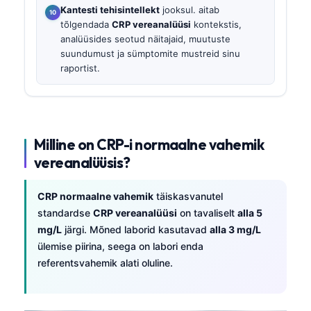
Kantesti tehisintellekt
jooksul. aitab
tõlgendada
CRP vereanalüüsi
kontekstis,
analüüsides seotud näitajaid, muutuste
suundumust ja sümptomite mustreid sinu
raportist.
Milline on CRP-i normaalne vahemik
vereanalüüsis?
CRP normaalne vahemik
täiskasvanutel
standardse
CRP vereanalüüsi
on tavaliselt
alla 5
mg/L
järgi. Mõned laborid kasutavad
alla 3 mg/L
ülemise piirina, seega on labori enda
referentsvahemik alati oluline.