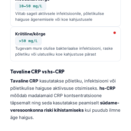
10–50 mg/L
Viitab sageli aktiivsele infektsioonile, põletikulise
haiguse ägenemisele või koe kahjustusele
Kriitiline/kõrge
>50 mg/L
Tugevam mure olulise bakteriaalse infektsiooni, raske
põletiku või ulatusliku koe kahjustuse pärast
Tavaline CRP vs hs-CRP
Tavaline CRP
kasutatakse põletiku, infektsiooni või
põletikulise haiguse aktiivsuse otsimiseks.
hs-CRP
mõõdab madalamaid CRP kontsentratsioone
täpsemalt ning seda kasutatakse peamiselt
südame-
veresoonkonna riski kihistamiseks
kui puudub ilmne
äge haigus.