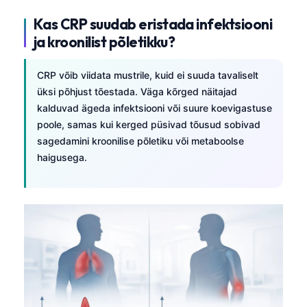
Kas CRP suudab eristada infektsiooni
ja kroonilist põletikku?
CRP võib viidata mustrile, kuid ei suuda tavaliselt
üksi põhjust tõestada. Väga kõrged näitajad
kalduvad ägeda infektsiooni või suure koe­vigastuse
poole, samas kui kerged püsivad tõusud sobivad
sagedamini kroonilise põletiku või metaboolse
haigusega.