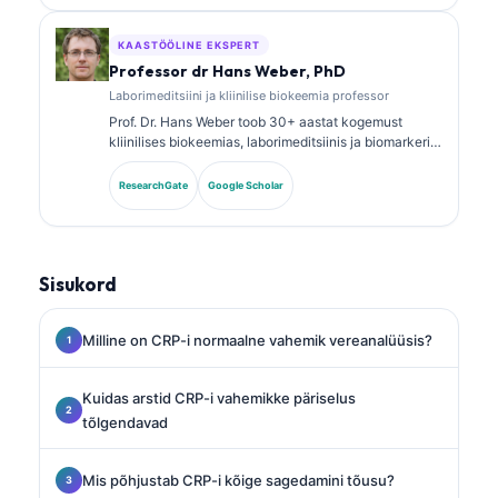
laborianalüüsi kohta kliinilises praktikas.
KAASTÖÖLINE EKSPERT
Professor dr Hans Weber, PhD
Laborimeditsiini ja kliinilise biokeemia professor
Prof. Dr. Hans Weber toob 30+ aastat kogemust
kliinilises biokeemias, laborimeditsiinis ja biomarkerite
uurimises. Ta oli varem Saksa kliinilise keemia seltsi
president ning on spetsialiseerunud diagnostiliste
ResearchGate
Google Scholar
paneelide analüüsile, biomarkerite
standardiseerimisele ja tehisintellektiga toetatud
laborimeditsiinile.
Sisukord
Milline on CRP-i normaalne vahemik vereanalüüsis?
Kuidas arstid CRP-i vahemikke päriselus
tõlgendavad
Mis põhjustab CRP-i kõige sagedamini tõusu?