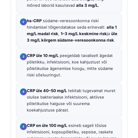
mõned laborid kasutavad
alla 3 mg/L
.
hs-CRP
südame-veresoonkonna riski
hindamisel tõlgendatakse seda erinevalt:
alla 1
mg/L madal risk
,
1–3 mg/L keskmine risk
ja
üle
3 mg/L kõrgem südame-veresoonkonna risk
.
CRP üle 10 mg/L
peegeldab tavaliselt ägedat
põletikku, infektsiooni, koe kahjustust või
põletikulise ägenemise hoogu, mitte südame
riski sõeluuringut.
CRP üle 40–50 mg/L
tekitab tugevamat muret
olulise bakteriaalse infektsiooni, aktiivse
põletikulise haiguse või suurema
koekahjustuse pärast.
CRP on üle 100 mg/L
esineb sageli tõsise
infektsiooni, kopsupõletiku, sepsise, raskete