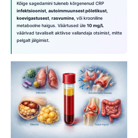
Kõige sagedamini tuleneb kõrgenenud CRP
infektsioonist
,
autoimmuunsest põletikust
,
koevigastusest
,
rasvumine
, või krooniline
metaboolne haigus. Väärtused üle
10 mg/L
väärivad tavaliselt aktiivse vallandaja otsimist, mitte
pelgalt jälgimist.