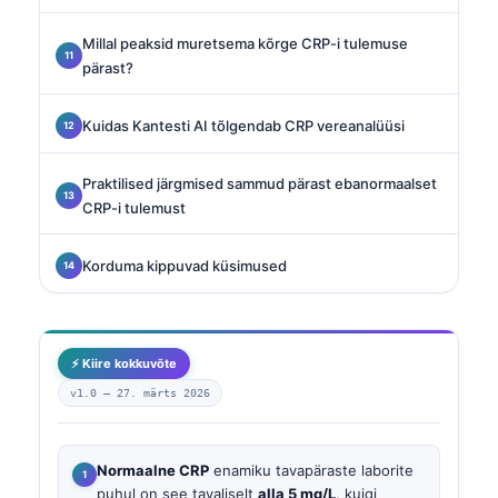
Millal peaksid muretsema kõrge CRP-i tulemuse
pärast?
Kuidas Kantesti AI tõlgendab CRP vereanalüüsi
Praktilised järgmised sammud pärast ebanormaalset
CRP-i tulemust
Korduma kippuvad küsimused
⚡ Kiire kokkuvõte
v1.0 —
27. märts 2026
Normaalne CRP
enamiku tavapäraste laborite
puhul on see tavaliselt
alla 5 mg/L
, kuigi