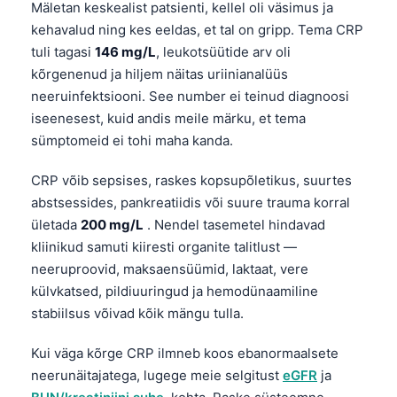
Mäletan keskealist patsienti, kellel oli väsimus ja
Català
kehavalud ning kes eeldas, et tal on gripp. Tema CRP
O‘zbekcha
tuli tagasi
146 mg/L
, leukotsüütide arv oli
Українська
kõrgenenud ja hiljem näitas uriinianalüüs
neeruinfektsiooni. See number ei teinud diagnoosi
አማርኛ
iseenesest, kuid andis meile märku, et tema
Kiswahili
sümptomeid ei tohi maha kanda.
ភាសាខ្មែរ
CRP võib sepsises, raskes kopsupõletikus, suurtes
ဗမာစာ
abstsessides, pankreatiidis või suure trauma korral
ไทย
ületada
200 mg/L
. Nendel tasemetel hindavad
kliinikud samuti kiiresti organite talitlust —
Tagalog
neeruproovid, maksaensüümid, laktaat, vere
Tiếng Việt
külvkatsed, pildiuuringud ja hemodünaamiline
Bahasa Melayu
stabiilsus võivad kõik mängu tulla.
മലയാളം
Kui väga kõrge CRP ilmneb koos ebanormaalsete
ಕನ್ನಡ
neerunäitajatega, lugege meie selgitust
eGFR
ja
ગુજરાતી