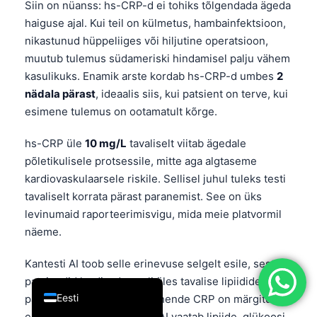
Siin on nüanss: hs-CRP-d ei tohiks tõlgendada ägeda
简体中文
haiguse ajal. Kui teil on külmetus, hambainfektsioon,
nikastunud hüppeliiges või hiljutine operatsioon,
Română
muutub tulemus südameriski hindamisel palju vähem
Türkçe
kasulikuks. Enamik arste kordab hs-CRP-d umbes
2
Ελληνικά
nädala pärast
, ideaalis siis, kui patsient on terve, kui
Português
esimene tulemus on ootamatult kõrge.
Español
hs-CRP üle
10 mg/L
tavaliselt viitab ägedale
Italiano
põletikulisele protsessile, mitte aga algtaseme
kardiovaskulaarsele riskile. Sellisel juhul tuleks testi
עִבְרִית
tavaliselt korrata pärast paranemist. See on üks
Français
levinumaid raporteerimisvigu, mida meie platvormil
العربية
näeme.
Deutsch
Kantesti AI toob selle erinevuse selgelt esile, sest
English
patsiendid laadivad sageli üles tavalise lipiidide
Eesti
paneeli ja imestavad, miks nende CRP on märgitud
ebanormaalseks. Kui meie AI vaatab lipiide, glükoosi,