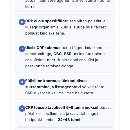
autoimmuunsete ägenemiste või suure trauma
korral.
CRP ei ole spetsiifiline
: see viitab põletikule
kusagil organismis, kuid ei suuda üksi täpset
põhjust kindlaks teha.
Üksik CRP tulemus
tuleb tõlgendada koos
sümptomitega,
CBC
,
ESR
, maksafunktsiooni
analüüside, neerufunktsiooni analüüsi ja
perekonna terviseajalooga.
Füüsiline koormus, ülekaalulisus,
suitsetamine ja östrogeenravi
võivad tõsta
CRP-d kergelt ka ilma ilmse haiguseta.
CRP tõuseb tavaliselt 6–8 tunni jooksul
pärast
põletikulist vallandajat ja saavutab sageli
haripunkti umbes
24–48 tunni
.