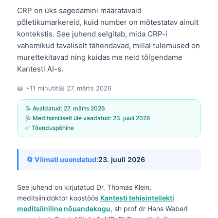
CRP on üks sagedamini määratavaid
põletikumarkereid, kuid number on mõtestatav ainult
kontekstis. See juhend selgitab, mida CRP-i
vahemikud tavaliselt tähendavad, millal tulemused on
murettekitavad ning kuidas me neid tõlgendame
Kantesti AI-s.
📖 ~11 minutit
📅
27. märts 2026
📝 Avaldatud:
27. märts 2026
🩺 Meditsiiniliselt üle vaadatud:
23. juuli 2026
✅ Tõenduspõhine
🔄 Viimati uuendatud:
23. juuli 2026
See juhend on kirjutatud
Dr. Thomas Klein,
meditsiinidoktor
koostöös
Kantesti tehisintellekti
meditsiiniline nõuandekogu
, sh prof dr Hans Weberi