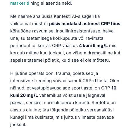
markerid
ning ei asenda neid.
Me näeme analüüsis Kantesti AI-s sageli ka
vaiksemat mustrit:
püsiv madalast astmest CRP tõus
kõhuõõne rasvumise, insuliiniresistentsuse, halva
une, suitsetamisega kokkupuute või ravimata
periodontiidi korral. CRP väärtus
4 kuni 9 mg/L
mis
kordub mitme kuu jooksul, on vähem dramaatiline kui
sepsise tasemel põletik, kuid see ei ole mõttetu.
Hiljutine operatsioon, trauma, põletused ja
intensiivne treening võivad samuti CRP-d tõsta. Olen
näinud, et vastupidavusalade sportlastel on CRP
10
kuni 20 mg/L
vahemikus võistlusele järgneval
päeval, seejärel normaliseerub kiiresti. Seetõttu on
ajastus oluline; ära tõlgenda põletiku vereanalüüsi
kunagi ilma küsimata, mis juhtus viimaste päevade
jooksul.