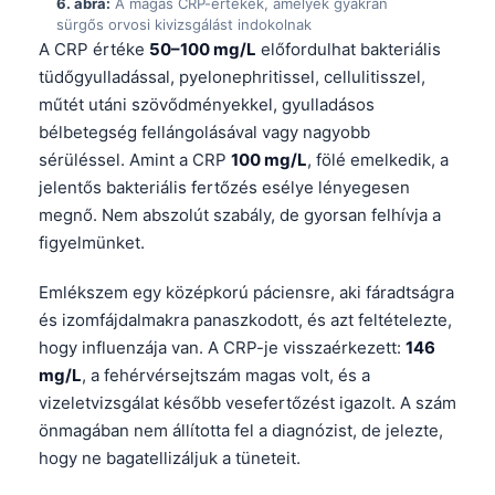
6. ábra:
A magas CRP-értékek, amelyek gyakran
Català
sürgős orvosi kivizsgálást indokolnak
A CRP értéke
50–100 mg/L
előfordulhat bakteriális
O‘zbekcha
tüdőgyulladással, pyelonephritissel, cellulitisszel,
Українська
műtét utáni szövődményekkel, gyulladásos
አማርኛ
bélbetegség fellángolásával vagy nagyobb
sérüléssel. Amint a CRP
100 mg/L
, fölé emelkedik, a
Kiswahili
jelentős bakteriális fertőzés esélye lényegesen
ភាសាខ្មែរ
megnő. Nem abszolút szabály, de gyorsan felhívja a
ဗမာစာ
figyelmünket.
ไทย
Emlékszem egy középkorú páciensre, aki fáradtságra
Tagalog
és izomfájdalmakra panaszkodott, és azt feltételezte,
Tiếng Việt
hogy influenzája van. A CRP-je visszaérkezett:
146
mg/L
, a fehérvérsejtszám magas volt, és a
Bahasa Melayu
vizeletvizsgálat később vesefertőzést igazolt. A szám
മലയാളം
önmagában nem állította fel a diagnózist, de jelezte,
ಕನ್ನಡ
hogy ne bagatellizáljuk a tüneteit.
ગુજરાતી