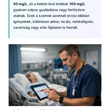
Gàidhlig
50 mg/L
, és a felette lévő értékek
100 mg/L
Euskara
gyakran súlyos gyulladásra vagy fertőzésre
utalnak. Ezek a számok azonnali orvosi ellátást
Македонски јазик
igényelnek, különösen akkor, ha láz, nehézlégzés,
Latviešu valoda
zavartság vagy erős fájdalom is fennáll.
Galego
অসমীয়া
සිංහල
سنڌي
پښتو
Slovenčina
Hrvatski
Suomi
Қазақ тілі