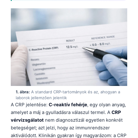
1. ábra:
A standard CRP-tartományok és az, ahogyan a
laborok jellemzően jelentik
A CRP jelentése:
C-reaktív fehérje
, egy olyan anyag,
amelyet a máj a gyulladásra válaszul termel. A
CRP
vérvizsgálatot
nem diagnosztizál egyetlen konkrét
betegséget; azt jelzi, hogy az immunrendszer
aktiválódott. Klinikán gyakran így magyarázom: a CRP