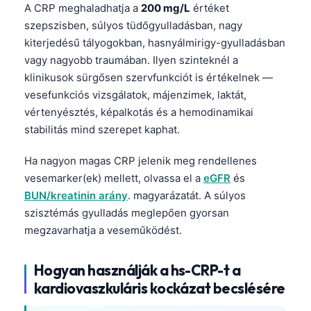
A CRP meghaladhatja a
200 mg/L
értéket
தமிழ்
szepszisben, súlyos tüdőgyulladásban, nagy
kiterjedésű tályogokban, hasnyálmirigy-gyulladásban
తెలుగు
vagy nagyobb traumában. Ilyen szinteknél a
मराठी
klinikusok sürgősen szervfunkciót is értékelnek —
اردو
vesefunkciós vizsgálatok, májenzimek, laktát,
vértenyésztés, képalkotás és a hemodinamikai
বাংলা
stabilitás mind szerepet kaphat.
Shqip
Slovenščina
Ha nagyon magas CRP jelenik meg rendellenes
vesemarker(ek) mellett, olvassa el a
eGFR
és
한국어
BUN/kreatinin arány
. magyarázatát. A súlyos
Polski
szisztémás gyulladás meglepően gyorsan
Lietuvių kalba
megzavarhatja a veseműködést.
Русский
Hogyan használják a hs-CRP-t a
ქართული
kardiovaszkuláris kockázat becslésére
Čeština