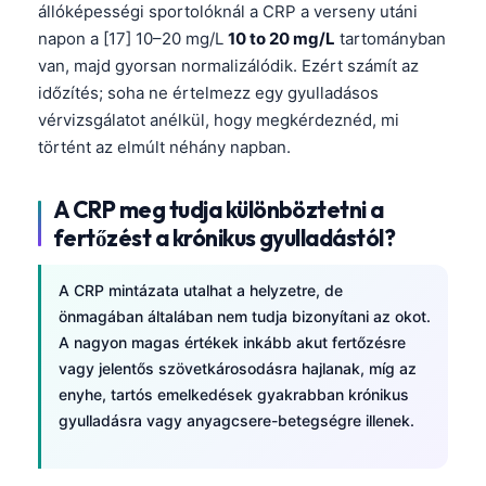
állóképességi sportolóknál a CRP a verseny utáni
napon a [17] 10–20 mg/L
10 to 20 mg/L
tartományban
van, majd gyorsan normalizálódik. Ezért számít az
időzítés; soha ne értelmezz egy gyulladásos
vérvizsgálatot anélkül, hogy megkérdeznéd, mi
történt az elmúlt néhány napban.
A CRP meg tudja különböztetni a
fertőzést a krónikus gyulladástól?
A CRP mintázata utalhat a helyzetre, de
önmagában általában nem tudja bizonyítani az okot.
A nagyon magas értékek inkább akut fertőzésre
vagy jelentős szövetkárosodásra hajlanak, míg az
enyhe, tartós emelkedések gyakrabban krónikus
gyulladásra vagy anyagcsere-betegségre illenek.