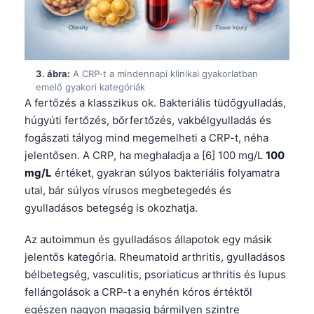
3. ábra:
A CRP-t a mindennapi klinikai gyakorlatban
emelő gyakori kategóriák
A fertőzés a klasszikus ok. Bakteriális tüdőgyulladás,
húgyúti fertőzés, bőrfertőzés, vakbélgyulladás és
fogászati tályog mind megemelheti a CRP-t, néha
jelentősen. A CRP, ha meghaladja a [6] 100 mg/L
100
mg/L
értéket, gyakran súlyos bakteriális folyamatra
utal, bár súlyos vírusos megbetegedés és
gyulladásos betegség is okozhatja.
Az autoimmun és gyulladásos állapotok egy másik
jelentős kategória. Rheumatoid arthritis, gyulladásos
bélbetegség, vasculitis, psoriaticus arthritis és lupus
fellángolások a CRP-t a enyhén kóros értéktől
egészen nagyon magasig bármilyen szintre