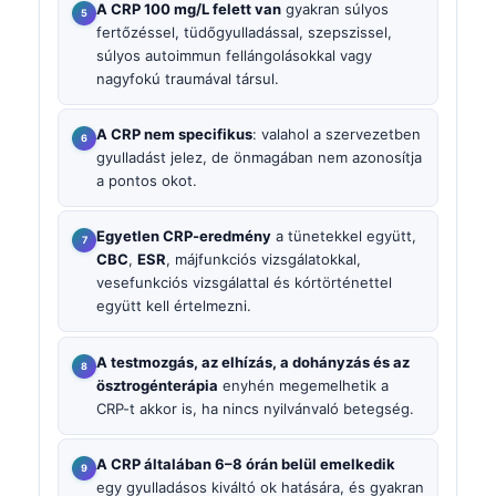
A CRP 100 mg/L felett van
gyakran súlyos
fertőzéssel, tüdőgyulladással, szepszissel,
súlyos autoimmun fellángolásokkal vagy
nagyfokú traumával társul.
A CRP nem specifikus
: valahol a szervezetben
gyulladást jelez, de önmagában nem azonosítja
a pontos okot.
Egyetlen CRP-eredmény
a tünetekkel együtt,
CBC
,
ESR
, májfunkciós vizsgálatokkal,
vesefunkciós vizsgálattal és kórtörténettel
együtt kell értelmezni.
A testmozgás, az elhízás, a dohányzás és az
ösztrogénterápia
enyhén megemelhetik a
CRP-t akkor is, ha nincs nyilvánvaló betegség.
A CRP általában 6–8 órán belül emelkedik
egy gyulladásos kiváltó ok hatására, és gyakran