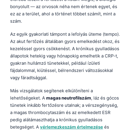
bonyolult — az orvosok néha nem értenek egyet, és
ez az a terület, ahol a történet többet számít, mint a
szám.
Az egyik gyakorlati támpont a lefolyás üteme (tempo).
Az akut fertőzés általában gyors emelkedést okoz, és
kezeléssel gyors csökkenést. A krónikus gyulladásos
állapotok hetekig vagy hónapokig emelhetik a CRP-t,
gyakran hullámzó tünetekkel, például ízületi
fájdalommal, kiütéssel, bélrendszeri változásokkal
vagy fáradtsággal.
Más vizsgálatok segítenek elkülöníteni a
lehetőségeket. A
magas neutrofilszám
, láz és gócos
tünetek inkább fertőzésre utalnak; a vérszegénység,
a magas thrombocytaszám és az emelkedett ESR
pedig alátámaszthatja a krónikus gyulladásos
betegséget. A
vérlemezkeszám értelmezése
és