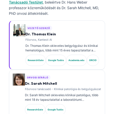
Tanácsadó Testület
, beleértve Dr. Hans Weber
professzor közreműködését és Dr. Sarah Mitchell, MD,
PhD orvosi áttekintését.
VEZETŐ SZERZŐ
Dr. Thomas Klein
Főorvos, Kantesti AI
Dr. Thomas Klein okleveles belgyógyász és klinikai
hematológus, több mint 15 éves tapasztalattal a
laboratóriumi orvoslás és az AI-támogatott klinikai
elemzés területén. A Kantesti AI vezérorvosaként
ResearchGate
Google Tudós
Academia.edu
ORCID
(Chief Medical Officer) biztosítja a saját fejlesztésű
neurális hálózat orvosi pontosságának felügyeletét.
Dr. Klein kiterjedten publikált biomarker-
értelmezésről és laboratóriumi diagnosztikáról
ORVOSI BÍRÁLÓ
laboratóriumi orvostudományi témákban.
Dr. Sarah Mitchell
Főorvosi tanácsadó - Klinikai patológia és belgyógyászat
Dr. Sarah Mitchell okleveles klinikai patológus, több
mint 18 év tapasztalattal a laboratóriumi
orvostudomány és a diagnosztikai elemzés területén.
Klinikai kémiai szakterületi képesítésekkel
ResearchGate
Google Tudós
rendelkezik, és kiterjedten publikált biomarker-