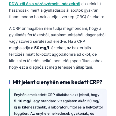
RDW-ről és a vörösvérsejt-indexekről
cikkeink itt
hasznosak, mert a gyulladásos állapotok gyakran
finom módon hatnak a teljes vérkép (CBC) értékeire.
A CRP önmagában nem tudja megmondani, hogy a
gyulladás fertőzésből, autoimmunitásból, daganatból
vagy szöveti sérülésből ered-e. Ha a CRP
meghaladja a
50 mg/L
értéket, az bakteriális
fertőzés miatt fokozott aggodalomra ad okot, de
klinikai értékelés nélkül nem elég specifikus ahhoz,
hogy ezt a diagnózist meg lehessen állapítani.
Mit jelent a enyhén emelkedett CRP?
Enyhén emelkedett CRP általában azt jelenti, hogy
5–10 mg/L
egy standard vizsgálaton
akár
20 mg/L-
ig is kiterjeszthetik, a laboratóriumtól és a helyzettől
függően. Az enyhe emelkedések gyakoriak, és