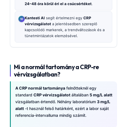
24–48 óra körül éri el a csúcsértéket
.
Kantesti AI
segít értelmezni egy
CRP
vérvizsgálatot
a jelentésedben szereplő
kapcsolódó markerek, a trendváltozások és a
tünetmintázatok elemzésével.
Mi a normál tartomány a CRP-re
vérvizsgálatban?
A CRP normál tartománya
felnőtteknél egy
standard
CRP vérvizsgálatot
általában
5 mg/L alatt
vizsgálatban értendő. Néhány laboratórium
3 mg/L
alatt
-t használ felső határként, ezért a labor saját
referencia-intervalluma mindig számít.