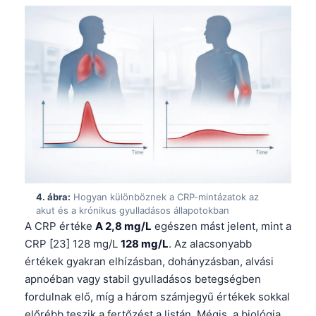
4. ábra:
Hogyan különböznek a CRP-mintázatok az
akut és a krónikus gyulladásos állapotokban
A CRP értéke
A 2,8 mg/L
egészen mást jelent, mint a
CRP [23] 128 mg/L
128 mg/L
. Az alacsonyabb
értékek gyakran elhízásban, dohányzásban, alvási
apnoéban vagy stabil gyulladásos betegségben
fordulnak elő, míg a három számjegyű értékek sokkal
előrébb teszik a fertőzést a listán. Mégis, a biológia