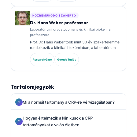
panelokról és laboratóriumi elemzésről a klinikai
gyakorlatban.
KÖZREMŰKÖDŐ SZAKÉRTŐ
Dr. Hans Weber professzor
Laboratóriumi orvostudomány és klinikai biokémia
professzora
Prof. Dr. Hans Weber több mint 30 év szakértelemmel
rendelkezik a klinikai biokémiában, a laboratóriumi
orvostudományban és a biomarker-kutatásban. A
Német Klinikai Kémiai Társaság korábbi elnöke, és a
ResearchGate
Google Tudós
diagnosztikai panel-elemzésre, a biomarkerek
standardizálására, valamint a mesterséges
intelligencia által támogatott laboratóriumi orvoslásra
specializálódott.
Tartalomjegyzék
Mi a normál tartomány a CRP-re vérvizsgálatban?
Hogyan értelmezik a klinikusok a CRP-
tartományokat a valós életben