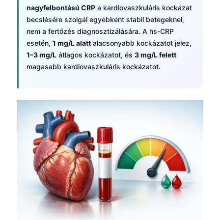
日本語
nagyfelbontású CRP
a kardiovaszkuláris kockázat
becslésére szolgál egyébként stabil betegeknél,
Eesti
nem a fertőzés diagnosztizálására. A hs-CRP
Azərbaycan dili
esetén,
1 mg/L alatt
alacsonyabb kockázatot jelez,
Bosanski
1–3 mg/L
átlagos kockázatot, és
3 mg/L felett
magasabb kardiovaszkuláris kockázatot.
Svenska
Српски језик
Íslenska
Հայերեն
Bahasa Indonesia
हिन्दी
Nederlands
Dansk
Български
فارسی