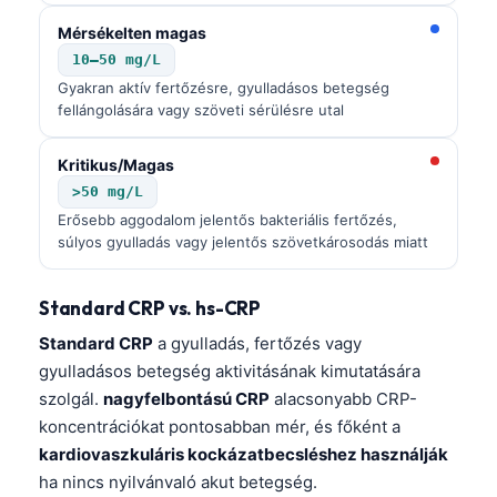
Mérsékelten magas
10–50 mg/L
Gyakran aktív fertőzésre, gyulladásos betegség
fellángolására vagy szöveti sérülésre utal
Kritikus/Magas
>50 mg/L
Erősebb aggodalom jelentős bakteriális fertőzés,
súlyos gyulladás vagy jelentős szövetkárosodás miatt
Standard CRP vs. hs-CRP
Standard CRP
a gyulladás, fertőzés vagy
gyulladásos betegség aktivitásának kimutatására
szolgál.
nagyfelbontású CRP
alacsonyabb CRP-
koncentrációkat pontosabban mér, és főként a
kardiovaszkuláris kockázatbecsléshez használják
ha nincs nyilvánvaló akut betegség.