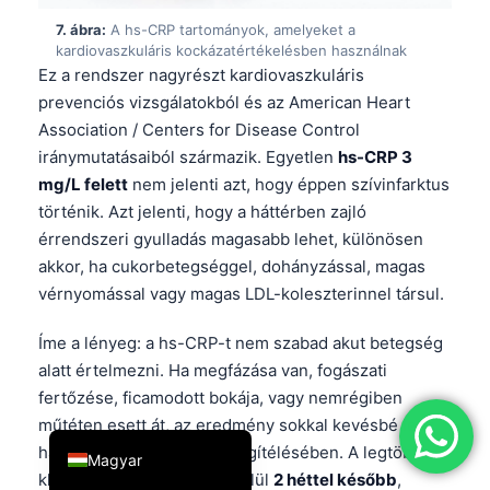
简体中文
7. ábra:
A hs-CRP tartományok, amelyeket a
kardiovaszkuláris kockázatértékelésben használnak
Română
Ez a rendszer nagyrészt kardiovaszkuláris
Türkçe
prevenciós vizsgálatokból és az American Heart
Association / Centers for Disease Control
Ελληνικά
iránymutatásaiból származik. Egyetlen
hs-CRP 3
Português
mg/L felett
nem jelenti azt, hogy éppen szívinfarktus
Español
történik. Azt jelenti, hogy a háttérben zajló
érrendszeri gyulladás magasabb lehet, különösen
Italiano
akkor, ha cukorbetegséggel, dohányzással, magas
עִבְרִית
vérnyomással vagy magas LDL-koleszterinnel társul.
Français
Íme a lényeg: a hs-CRP-t nem szabad akut betegség
العربية
alatt értelmezni. Ha megfázása van, fogászati
Deutsch
fertőzése, ficamodott bokája, vagy nemrégiben
English
műtéten esett át, az eredmény sokkal kevésbé lesz
hasznos a szívkockázat megítélésében. A legtöbb
Magyar
klinikus a hs-CRP-t körülbelül
2 héttel később
,