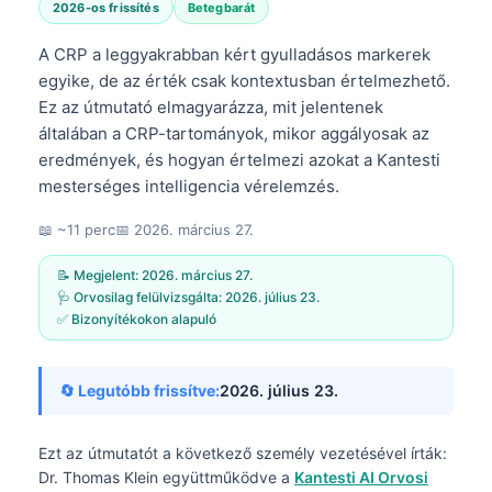
2026-os frissítés
Betegbarát
A CRP a leggyakrabban kért gyulladásos markerek
egyike, de az érték csak kontextusban értelmezhető.
Ez az útmutató elmagyarázza, mit jelentenek
általában a CRP-tartományok, mikor aggályosak az
eredmények, és hogyan értelmezi azokat a Kantesti
mesterséges intelligencia vérelemzés.
📖 ~11 perc
📅
2026. március 27.
📝 Megjelent:
2026. március 27.
🩺 Orvosilag felülvizsgálta:
2026. július 23.
✅ Bizonyítékokon alapuló
🔄 Legutóbb frissítve:
2026. július 23.
Ezt az útmutatót a következő személy vezetésével írták:
Dr. Thomas Klein
együttműködve a
Kantesti AI Orvosi