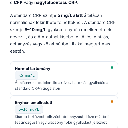
e
CRP
vagy
nagyfelbontású CRP
.
A standard CRP szintje
5 mg/L alatt
általában
normálisnak tekinthető felnőtteknél. A standard CRP
szintje
5–10 mg/L
gyakran enyhén emelkedettnek
nevezik, és előfordulhat kisebb fertőzés, elhízás,
dohányzás vagy közelmúltbeli fizikai megterhelés
esetén.
Normál tartomány
<5 mg/L
Általában nincs jelentős aktív szisztémás gyulladás a
standard CRP-vizsgálaton
Enyhén emelkedett
5–10 mg/L
Kisebb fertőzést, elhízást, dohányzást, közelmúltbeli
testmozgást vagy alacsony fokú gyulladást jelezhet