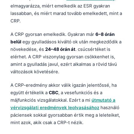
elmagyarázza, miért emelkedik az ESR gyakran
lassabban, és miért marad tovább emelkedett, mint a
CRP.
A CRP gyorsan emelkedik. Gyakran már
6–8 órán
belül
egy gyulladásos kiváltó ok után megkezdődik a
növekedése, és
24–48 órán át
. csúcsértéket is
elérhet. A CRP viszonylag gyorsan csökkenhet is,
amint a gyulladás javul, ezért alkalmas a rövid távú
változások követésére.
A CRP-eredmény akkor válik igazán jelentőssé, ha
együtt értékelik a
CBC
, a vesefunkciós és a
májfunkciós vizsgálatokkal. Ezért a mi
útmutató a
vérvizsgálati eredmények leolvasásához
használó
páciensek sokkal gyorsabban értik meg a leleteiket,
mint azok, akik csak a CRP-t nézik.