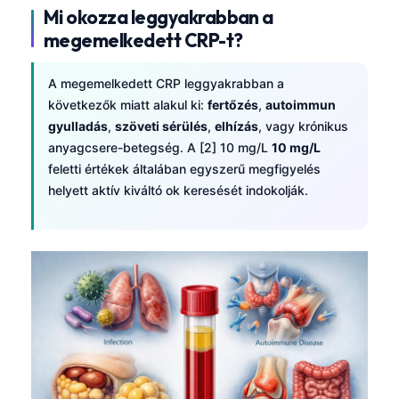
Mi okozza leggyakrabban a
megemelkedett CRP-t?
A megemelkedett CRP leggyakrabban a
következők miatt alakul ki:
fertőzés
,
autoimmun
gyulladás
,
szöveti sérülés
,
elhízás
, vagy krónikus
anyagcsere-betegség. A [2] 10 mg/L
10 mg/L
feletti értékek általában egyszerű megfigyelés
helyett aktív kiváltó ok keresését indokolják.