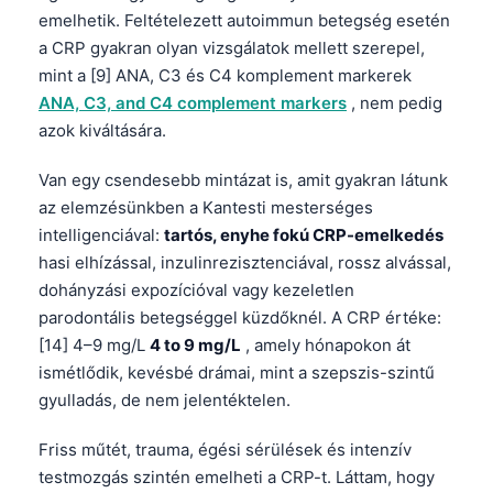
emelhetik. Feltételezett autoimmun betegség esetén
a CRP gyakran olyan vizsgálatok mellett szerepel,
mint a [9] ANA, C3 és C4 komplement markerek
ANA, C3, and C4 complement markers
, nem pedig
azok kiváltására.
Van egy csendesebb mintázat is, amit gyakran látunk
az elemzésünkben a Kantesti mesterséges
intelligenciával:
tartós, enyhe fokú CRP-emelkedés
hasi elhízással, inzulinrezisztenciával, rossz alvással,
dohányzási expozícióval vagy kezeletlen
parodontális betegséggel küzdőknél. A CRP értéke:
[14] 4–9 mg/L
4 to 9 mg/L
, amely hónapokon át
ismétlődik, kevésbé drámai, mint a szepszis-szintű
gyulladás, de nem jelentéktelen.
Friss műtét, trauma, égési sérülések és intenzív
testmozgás szintén emelheti a CRP-t. Láttam, hogy