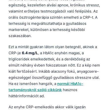
egészség, kezeletlen alvási apnoe, krónikus stressz,
valamint erőteljes testmozgásból való felépülés. Az
orális ösztrogénterápia szintén emelheti a CRP-t. A
terhesség is megváltoztathatja a gyulladásos
markereket, különösen a terhesség későbbi
szakaszában.
Ezt a mintát gyakran látom olyan betegnél, akinek a
CRP-je
6.4 mg/L
, a HbA1c enyhén magas, a
trigliceridek emelkedettek, és a derékbőség az
elmúlt néhány évben fokozatosan nőtt. Ez a kép nem
kiált fertőzésért. Inkább alacsony fokú, anyagcsere-
egészséggel összefüggő gyulladásos stresszre utal.
Ha ez ismerősen hangzik, a
normál HbA1c-
tartományokról szóló cikkünk
hasznos
háttérinformációt ad.
Norsk bokmål
Az enyhe CRP-emelkedés akkor válik igazán
Ślōnskŏ gŏdka