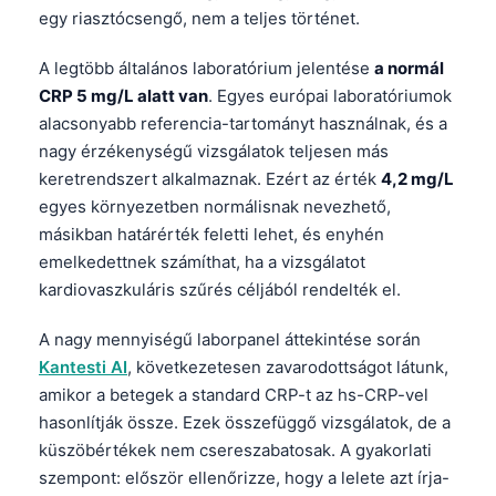
egy riasztócsengő, nem a teljes történet.
A legtöbb általános laboratórium jelentése
a normál
CRP 5 mg/L alatt van
. Egyes európai laboratóriumok
alacsonyabb referencia-tartományt használnak, és a
nagy érzékenységű vizsgálatok teljesen más
keretrendszert alkalmaznak. Ezért az érték
4,2 mg/L
egyes környezetben normálisnak nevezhető,
másikban határérték feletti lehet, és enyhén
emelkedettnek számíthat, ha a vizsgálatot
kardiovaszkuláris szűrés céljából rendelték el.
A nagy mennyiségű laborpanel áttekintése során
Kantesti AI
, következetesen zavarodottságot látunk,
amikor a betegek a standard CRP-t az hs-CRP-vel
hasonlítják össze. Ezek összefüggő vizsgálatok, de a
küszöbértékek nem csereszabatosak. A gyakorlati
szempont: először ellenőrizze, hogy a lelete azt írja-