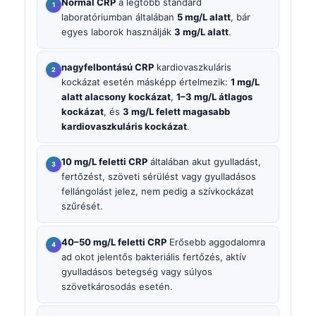
Normál CRP
a legtöbb standard
laboratóriumban általában
5 mg/L alatt
, bár
egyes laborok használják
3 mg/L alatt
.
nagyfelbontású CRP
kardiovaszkuláris
kockázat esetén másképp értelmezik:
1 mg/L
alatt alacsony kockázat
,
1–3 mg/L átlagos
kockázat
, és
3 mg/L felett magasabb
kardiovaszkuláris kockázat
.
10 mg/L feletti CRP
általában akut gyulladást,
fertőzést, szöveti sérülést vagy gyulladásos
fellángolást jelez, nem pedig a szívkockázat
szűrését.
40–50 mg/L feletti CRP
Erősebb aggodalomra
ad okot jelentős bakteriális fertőzés, aktív
gyulladásos betegség vagy súlyos
szövetkárosodás esetén.