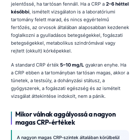
jelentőssé, ha tartósan fennáll. Ha a CRP a
2–6 héttel
Frysk
későbbi
, ismételt vizsgálaton is a laboratóriumi
Esperanto
tartomány felett marad, és nincs egyértelmű
Беларуская мова
fertőzés, az orvosok általában alaposabban kezdenek
foglalkozni a gyulladásos betegségekkel, fogászati
Татар теле
betegségekkel, metabolikus szindrómával vagy
Кыргызча
rejtett (okkult) kórképekkel.
ئۇيغۇرچە
A standard CRP érték
5–10 mg/L
gyakran enyhe. Ha
Cebuano
a CRP ebben a tartományban tartósan magas, akkor a
Basa Jawa
tünetek, a testsúly, a dohányzási státusz, a
gyógyszerek, a fogászati egészség és az ismételt
ພາສາລາວ
vizsgálat áttekintése indokolt, nem a pánik.
Монгол
Afrikaans
Mikor válnak aggályossá a nagyon
العربية المغربية
magas CRP-értékek
Occitan
A nagyon magas CRP-szintek általában körülbelül