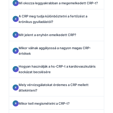
Mi okozza leggyakrabban a megemelkedett CRP-t?
A CRP meg tudja különböztetni a fertőzést a
krónikus gyulladástól?
Mit jelent a enyhén emelkedett CRP?
Mikor válnak aggályossá a nagyon magas CRP-
értékek
Hogyan használják a hs-CRP-t a kardiovaszkuláris
kockázat becslésére
Mely vérvizsgálatokat érdemes a CRP mellett
áttekinteni?
Mikor kell megismételni a CRP-t?