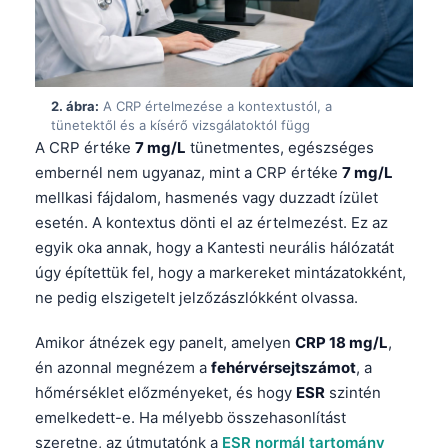
2. ábra:
A CRP értelmezése a kontextustól, a
tünetektől és a kísérő vizsgálatoktól függ
A CRP értéke
7 mg/L
tünetmentes, egészséges
embernél nem ugyanaz, mint a CRP értéke
7 mg/L
mellkasi fájdalom, hasmenés vagy duzzadt ízület
esetén. A kontextus dönti el az értelmezést. Ez az
egyik oka annak, hogy a Kantesti neurális hálózatát
úgy építettük fel, hogy a markereket mintázatokként,
ne pedig elszigetelt jelzőzászlókként olvassa.
Amikor átnézek egy panelt, amelyen
CRP 18 mg/L
,
én azonnal megnézem a
fehérvérsejtszámot
, a
hőmérséklet előzményeket, és hogy
ESR
szintén
emelkedett-e. Ha mélyebb összehasonlítást
szeretne, az útmutatónk a
ESR normál tartomány