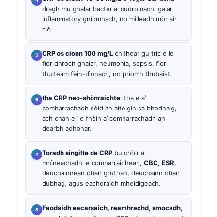
dragh mu ghalar bacterial cudromach, galar
inflammatory gnìomhach, no milleadh mòr air
clò.
CRP os cionn 100 mg/L
chithear gu tric e le
fìor dhroch ghalar, neumonia, sepsis, fìor
thuiteam fèin-dìonach, no prìomh thubaist.
tha CRP neo-shònraichte
: tha e a’
comharrachadh sèid an àiteigin sa bhodhaig,
ach chan eil e fhèin a’ comharrachadh an
dearbh adhbhar.
Toradh singilte de CRP
bu chòir a
mhìneachadh le comharraidhean,
CBC
,
ESR
,
deuchainnean obair grùthan, deuchainn obair
dubhag, agus eachdraidh mheidigeach.
Faodaidh eacarsaich, reamhrachd, smocadh,