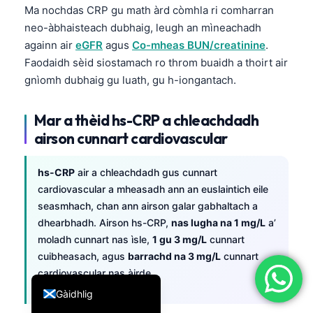
Ma nochdas CRP gu math àrd còmhla ri comharran
简体中文
neo-àbhaisteach dubhaig, leugh an mìneachadh
Română
againn air
eGFR
agus
Co-mheas BUN/creatinine
.
Faodaidh sèid siostamach ro throm buaidh a thoirt air
Türkçe
gnìomh dubhaig gu luath, gu h-iongantach.
Ελληνικά
Português
Mar a thèid hs-CRP a chleachdadh
Español
airson cunnart cardiovascular
Italiano
hs-CRP
air a chleachdadh gus cunnart
עִבְרִית
cardiovascular a mheasadh ann an euslaintich eile
Français
seasmhach, chan ann airson galar gabhaltach a
dhearbhadh. Airson hs-CRP,
nas lugha na 1 mg/L
a’
العربية
moladh cunnart nas ìsle,
1 gu 3 mg/L
cunnart
Deutsch
cuibheasach, agus
barrachd na 3 mg/L
cunnart
English
cardiovascular nas àirde.
Gàidhlig