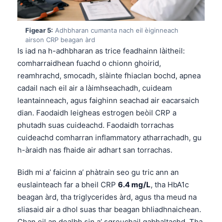
Frysk
Esperanto
Figear 5:
Adhbharan cumanta nach eil èiginneach
airson CRP beagan àrd
Беларуская мова
Is iad na h-adhbharan as trice feadhainn làitheil:
Татар теле
comharraidhean fuachd o chionn ghoirid,
reamhrachd, smocadh, slàinte fhiaclan bochd, apnea
Кыргызча
cadail nach eil air a làimhseachadh, cuideam
ئۇيغۇرچە
leantainneach, agus faighinn seachad air eacarsaich
Cebuano
dian. Faodaidh leigheas estrogen beòil CRP a
Basa Jawa
phutadh suas cuideachd. Faodaidh torrachas
cuideachd comharran inflammatory atharrachadh, gu
ພາສາລາວ
h-àraidh nas fhaide air adhart san torrachas.
Монгол
Bidh mi a’ faicinn a’ phàtrain seo gu tric ann an
Afrikaans
euslainteach far a bheil CRP
6.4 mg/L
, tha HbA1c
العربية المغربية
beagan àrd, tha triglycerides àrd, agus tha meud na
Occitan
sliasaid air a dhol suas thar beagan bhliadhnaichean.
Chan eil an dealbh sin a’ sgreuchail gabhaltachd. Tha