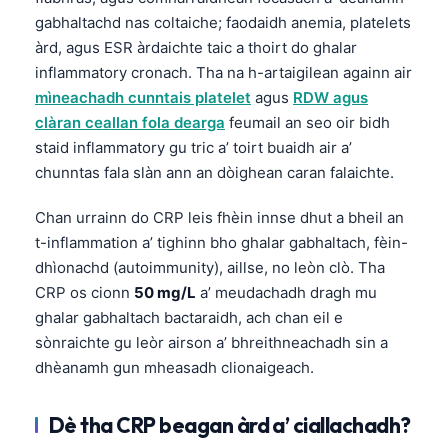
gabhaltachd nas coltaiche; faodaidh anemia, platelets
àrd, agus ESR àrdaichte taic a thoirt do ghalar
inflammatory cronach. Tha na h-artaigilean againn air
mìneachadh cunntais platelet
agus
RDW agus
clàran ceallan fola dearga
feumail an seo oir bidh
staid inflammatory gu tric a’ toirt buaidh air a’
chunntas fala slàn ann an dòighean caran falaichte.
Chan urrainn do CRP leis fhèin innse dhut a bheil an
t-inflammation a’ tighinn bho ghalar gabhaltach, fèin-
dhìonachd (autoimmunity), aillse, no leòn clò. Tha
CRP os cionn
50 mg/L
a’ meudachadh dragh mu
ghalar gabhaltach bactaraidh, ach chan eil e
sònraichte gu leòr airson a’ bhreithneachadh sin a
dhèanamh gun mheasadh clionaigeach.
Dè tha CRP beagan àrd a’ ciallachadh?