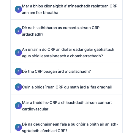
Mar a bhios clionaigich a’ mìneachadh raointean CRP
ann am fìor bheatha
Dè na h-adhbharan as cumanta airson CRP
àrdachadh?
An urrainn do CRP an diofar eadar galar gabhaltach
agus sèid leantainneach a chomharrachadh?
Dè tha CRP beagan àrd a’ ciallachadh?
Cuin a bhios ìrean CRP gu math àrd a’ fàs draghail
Mar a thèid hs-CRP a chleachdadh airson cunnart
cardiovascular
Dè na deuchainnean fala a bu chòir a bhith air an ath-
sgrùdadh còmhla ri CRP?