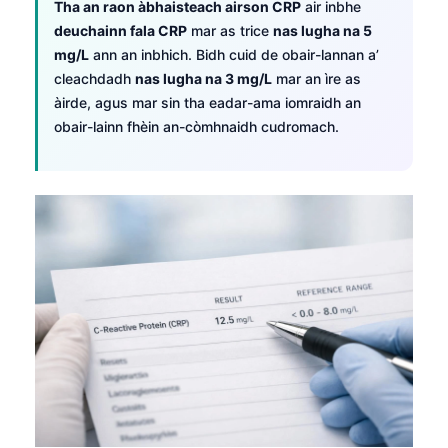
Tha an raon àbhaisteach airson CRP
air inbhe
deuchainn fala CRP
mar as trice
nas lugha na 5
mg/L
ann an inbhich. Bidh cuid de obair-lannan a’
cleachdadh
nas lugha na 3 mg/L
mar an ìre as
àirde, agus mar sin tha eadar-ama iomraidh an
obair-lainn fhèin an-còmhnaidh cudromach.