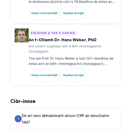
le teisteanas bùird le còrr is 18 bliadhna de eòlas ann
an leigheas-lann agus mion-sgrùdadh
breithneachaidh. Tha teisteanasan sònraichte aice
Geata-rannsachaidh
Sgoilear Google
ann an ceimigeachd clionaigeach agus tha i air
foillseachadh gu farsaing air pannalan biomarkers
agus mion-sgrùdadh obair-lann ann an cleachdadh
clionaigeach.
EÒLAICHE A THA A’ CUR RIS
An t-Ollamh Dr. Hans Weber, PhD
Àrd-ollamh Leigheas-lann & Bith-cheimigeachd
Clionaigeach
Tha am Prof. Dr. Hans Weber a’ toirt 30+ bliadhna de
eòlas ann an bith-cheimigeachd clionaigeach,
leigheas-lann, agus rannsachadh biomarkers. B’ e
seann Cheann-suidhe Comann Ceimigeachd
Geata-rannsachaidh
Sgoilear Google
Clionaigeach na Gearmailt a bh’ ann, agus tha e gu
sònraichte a’ dèiligeadh ri mion-sgrùdadh phannalan
breithneachaidh, àbhaisteachadh biomarkers, agus
leigheas-lann le taic AI.
Clàr-innse
Dè an raon àbhaisteach airson CRP air deuchainn
fala?