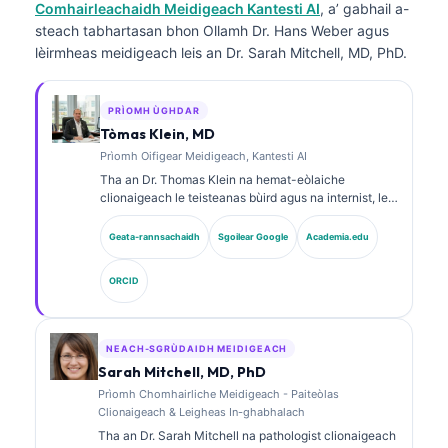
Comhairleachaidh Meidigeach Kantesti AI
, a’ gabhail a-
steach tabhartasan bhon Ollamh Dr. Hans Weber agus
lèirmheas meidigeach leis an Dr. Sarah Mitchell, MD, PhD.
PRÌOMH ÙGHDAR
Tòmas Klein, MD
Prìomh Oifigear Meidigeach, Kantesti AI
Tha an Dr. Thomas Klein na hemat-eòlaiche
clionaigeach le teisteanas bùird agus na internist, le
còrr is 15 bliadhna de eòlas ann an leigheas-lann
agus mion-sgrùdadh clionaigeach le taic bho AI. Mar
Geata-rannsachaidh
Sgoilear Google
Academia.edu
Àrd Oifigear Meidigeach aig Kantesti AI, tha e a’ toirt
seachad stiùireadh clionaigeach air cruinneas
ORCID
meidigeach an lìonra neural prìobhaideach. Tha an
Dr. Klein air foillseachadh gu farsaing air mìneachadh
bith-chomharraidhean agus breithneachadh obair-
lann air cuspairean ann an leigheas-lann.
NEACH-SGRÙDAIDH MEIDIGEACH
Sarah Mitchell, MD, PhD
Prìomh Chomhairliche Meidigeach - Paiteòlas
Clionaigeach & Leigheas In-ghabhalach
Tha an Dr. Sarah Mitchell na pathologist clionaigeach