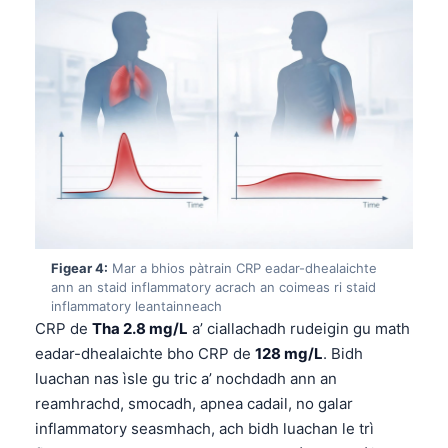
Figear 4:
Mar a bhios pàtrain CRP eadar-dhealaichte
ann an staid inflammatory acrach an coimeas ri staid
inflammatory leantainneach
CRP de
Tha 2.8 mg/L
a’ ciallachadh rudeigin gu math
eadar-dhealaichte bho CRP de
128 mg/L
. Bidh
luachan nas ìsle gu tric a’ nochdadh ann an
reamhrachd, smocadh, apnea cadail, no galar
inflammatory seasmhach, ach bidh luachan le trì