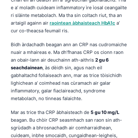
Euskara
e a’ moladh cuideam inflammatory ìre ìosal ceangailte
Македонски јазик
ri slàinte metabolach. Ma tha sin coltach riut, tha an
Latviešu valoda
artaigil againn air
raointean àbhaisteach HbA1c
a’
cur co-theacsa feumail ris.
Galego
অসমীয়া
Bidh àrdachadh beagan ann an CRP nas cudromaiche
සිංහල
nuair a mhaireas e. Ma dh’fhanas CRP os cionn raon
an obair-lann air deuchainn ath-aithris
2 gu 6
سنڌي
seachdainean
, às dèidh sin, agus nach eil
پښتو
gabhaltachd follaiseach ann, mar as trice tòisichidh
lighichean a’ coimhead nas cùramach air galar
inflammatory, galar fiaclaireachd, syndrome
Slovenčina
metabolach, no tinneas falaichte.
Hrvatski
Mar as trice tha CRP àbhaisteach de
5 gu 10 mg/L
Suomi
beagan. Bu chòir CRP seasmhach san raon sin ath-
Қазақ тілі
sgrùdadh a bhrosnachadh air comharraidhean,
Català
cuideam, inbhe smocaidh, cungaidhean-leigheis,