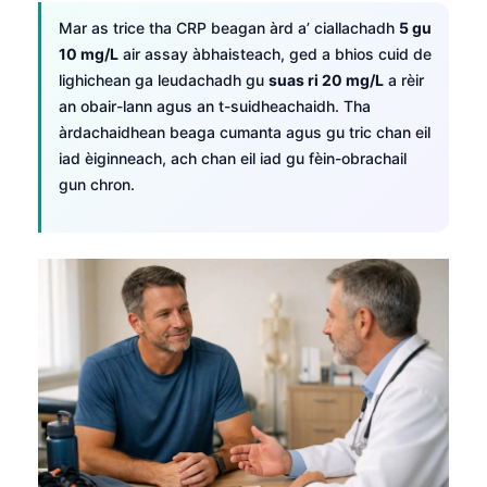
Mar as trice tha CRP beagan àrd a’ ciallachadh
5 gu
10 mg/L
air assay àbhaisteach, ged a bhios cuid de
lighichean ga leudachadh gu
suas ri 20 mg/L
a rèir
an obair-lann agus an t-suidheachaidh. Tha
àrdachaidhean beaga cumanta agus gu tric chan eil
iad èiginneach, ach chan eil iad gu fèin-obrachail
gun chron.
Norsk bokmål
Ślōnskŏ gŏdka