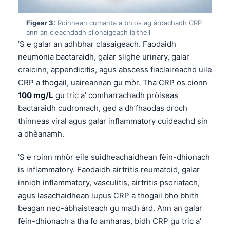
Figear 3:
Roinnean cumanta a bhios ag àrdachadh CRP
ann an cleachdadh clionaigeach làitheil
’S e galar an adhbhar clasaigeach. Faodaidh
neumonia bactaraidh, galar slighe urinary, galar
craicinn, appendicitis, agus abscess fiaclaireachd uile
CRP a thogail, uaireannan gu mòr. Tha CRP os cionn
100 mg/L
gu tric a’ comharrachadh pròiseas
bactaraidh cudromach, ged a dh’fhaodas droch
thinneas viral agus galar inflammatory cuideachd sin
a dhèanamh.
’S e roinn mhòr eile suidheachaidhean fèin-dhìonach
is inflammatory. Faodaidh airtritis reumatoid, galar
innidh inflammatory, vasculitis, airtritis psoriatach,
agus lasachaidhean lupus CRP a thogail bho bhith
beagan neo-àbhaisteach gu math àrd. Ann an galar
fèin-dhìonach a tha fo amharas, bidh CRP gu tric a’