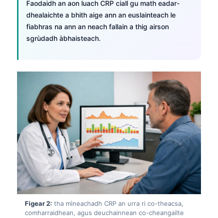
Faodaidh an aon luach CRP ciall gu math eadar-
dhealaichte a bhith aige ann an euslainteach le
fiabhras na ann an neach fallain a thig airson
sgrùdadh àbhaisteach.
Figear 2:
tha mìneachadh CRP an urra ri co-theacsa,
comharraidhean, agus deuchainnean co-cheangailte