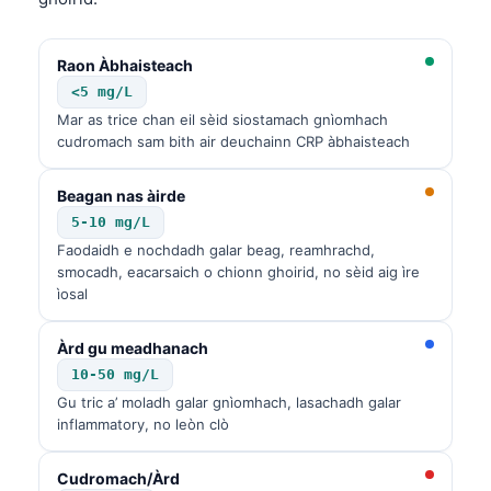
Raon Àbhaisteach
<5 mg/L
Mar as trice chan eil sèid siostamach gnìomhach
cudromach sam bith air deuchainn CRP àbhaisteach
Beagan nas àirde
5-10 mg/L
Faodaidh e nochdadh galar beag, reamhrachd,
smocadh, eacarsaich o chionn ghoirid, no sèid aig ìre
ìosal
Àrd gu meadhanach
10-50 mg/L
Gu tric a’ moladh galar gnìomhach, lasachadh galar
inflammatory, no leòn clò
Cudromach/Àrd