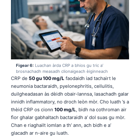
తెలుగు
मराठी
اردو
বাংলা
Shqip
Magyar
Figear 6:
Luachan àrda CRP a bhios gu tric a’
Slovenščina
brosnachadh measadh clionaigeach èiginneach
CRP de
50 gu 100 mg/L
faodaidh iad tachairt le
한국어
neumonia bactaraidh, pyelonephritis, cellulitis,
Polski
duilgheadasan às dèidh obair-lannsa, lasachadh galar
innidh inflammatory, no droch leòn mòr. Cho luath ’s a
Lietuvių kalba
thèid CRP os cionn
100 mg/L
, bidh na cothroman air
Русский
fìor ghalar gabhaltach bactaraidh a’ dol suas gu mòr.
ქართული
Chan e riaghailt iomlan a th’ ann, ach bidh e a’
glacadh ar n-aire gu luath.
Čeština