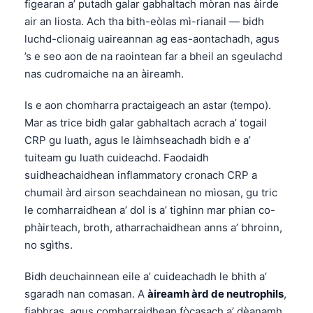
figearan a’ putadh galar gabhaltach mòran nas àirde
air an liosta. Ach tha bith-eòlas mì-rianail — bidh
luchd-clionaig uaireannan ag eas-aontachadh, agus
’s e seo aon de na raointean far a bheil an sgeulachd
nas cudromaiche na an àireamh.
Is e aon chomharra practaigeach an astar (tempo).
Mar as trice bidh galar gabhaltach acrach a’ togail
CRP gu luath, agus le làimhseachadh bidh e a’
tuiteam gu luath cuideachd. Faodaidh
suidheachaidhean inflammatory cronach CRP a
chumail àrd airson seachdainean no mìosan, gu tric
le comharraidhean a’ dol is a’ tighinn mar phian co-
phàirteach, broth, atharrachaidhean anns a’ bhroinn,
no sgìths.
Bidh deuchainnean eile a’ cuideachadh le bhith a’
sgaradh nan comasan. A
àireamh àrd de neutrophils
,
fiabhras, agus comharraidhean fòcasach a’ dèanamh