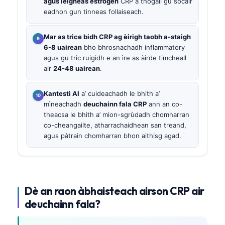
agus leigheas estrogen
CRP a thogail gu socair
eadhon gun tinneas follaiseach.
Mar as trice bidh CRP ag èirigh taobh a-staigh
6-8 uairean
bho bhrosnachadh inflammatory
agus gu tric ruigidh e an ìre as àirde timcheall
air
24-48 uairean
.
Kantesti AI
a’ cuideachadh le bhith a’
mìneachadh
deuchainn fala CRP
ann an co-
theacsa le bhith a’ mion-sgrùdadh chomharran
co-cheangailte, atharrachaidhean san treand,
agus pàtrain chomharran bhon aithisg agad.
Dè an raon àbhaisteach airson CRP air
deuchainn fala?