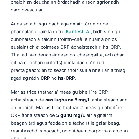
chaidh an deuchainn òrdachadh airson sgrìonadh
cardiovascular.
Anns an ath-sgrùdadh againn air tòrr mòr de
phannalan obair-lann tro
Kantesti AI
, bidh sinn gu
cunbhalach a’ faicinn troimh-chèile nuair a bhios
euslaintich a’ coimeas CRP àbhaisteach ri hs-CRP.
Tha iad nan deuchainnean co-cheangailte, ach chan
eil na crìochan (cutoffs) iomlaidach. An rud
practaigeach: an toiseach thoir sùil a bheil an aithisg
agad ag ràdh
CRP
no
hs-CRP
.
Mar as trice thathar a’ meas gu bheil ìre CRP
àbhaisteach de
nas lugha na 5 mg/L
àbhaisteach ann
an inbhich. Mar as trice thathar a’ meas gu bheil ìre
CRP àbhaisteach de
5 gu 10 mg/L
air a ghairm
beagan àrd agus faodaidh e tachairt le galar beag,
reamhrachd, smocadh, no cuideam corporra o chionn
ghoirid.