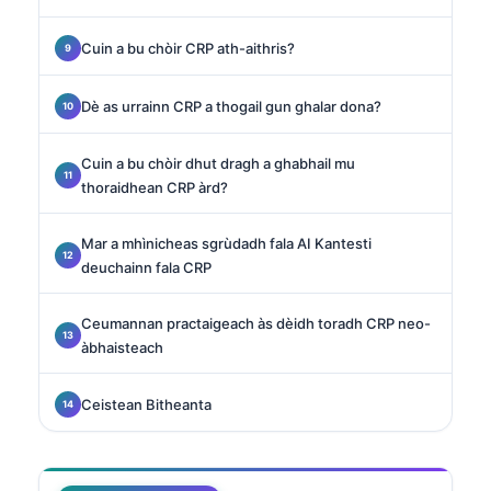
Cuin a bu chòir CRP ath-aithris?
Dè as urrainn CRP a thogail gun ghalar dona?
Cuin a bu chòir dhut dragh a ghabhail mu
thoraidhean CRP àrd?
Mar a mhìnicheas sgrùdadh fala AI Kantesti
deuchainn fala CRP
Ceumannan practaigeach às dèidh toradh CRP neo-
àbhaisteach
Ceistean Bitheanta