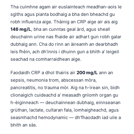
日本語
Tha cuimhne agam air euslainteach meadhan-aois le
Eesti
sgìths agus pianta bodhaig a bha den bheachd gu
robh influenza aige. Thàinig an CRP aige air ais aig
Azərbaycan dili
146 mg/L
, bha an cunntas geal àrd, agus sheall
Bosanski
deuchainn urine nas fhaide air adhart gun robh galar
Svenska
dubhaig ann. Cha do rinn an àireamh an dearbhadh
leis fhèin, ach dh’innis i dhuinn gun a bhith a’ leigeil
Српски језик
seachad na comharraidhean aige.
Íslenska
Հայերեն
Faodaidh CRP a dhol thairis air
200 mg/L
ann an
sepsis, neumonia trom, abscessan mòra,
Bahasa Indonesia
pancreatitis, no trauma mòr. Aig na h-ìrean sin, bidh
हिन्दी
clionaigich cuideachd a’ measadh gnìomh organ gu
Nederlands
h-èiginneach — deuchainnean dubhaig, einnseanan
grùthan, lactate, cultaran fala, ìomhaigheachd, agus
Dansk
seasmhachd hemodynamic — dh’fhaodadh iad uile a
Български
bhith an sàs.
فارسی