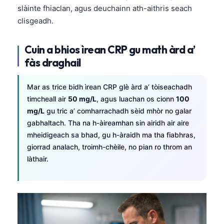
O‘zbekcha
slàinte fhiaclan, agus deuchainn ath-aithris seach
clisgeadh.
Українська
አማርኛ
Cuin a bhios ìrean CRP gu math àrd a’
Kiswahili
fàs draghail
ភាសាខ្មែរ
Mar as trice bidh ìrean CRP glè àrd a’ tòiseachadh
ဗမာစာ
timcheall air
50 mg/L
, agus luachan os cionn
100
ไทย
mg/L
gu tric a’ comharrachadh sèid mhòr no galar
gabhaltach. Tha na h-àireamhan sin airidh air aire
Tagalog
mheidigeach sa bhad, gu h-àraidh ma tha fiabhras,
Tiếng Việt
giorrad analach, troimh-chèile, no pian ro throm an
Bahasa Melayu
làthair.
മലയാളം
ಕನ್ನಡ
ગુજરાતી
தமிழ்