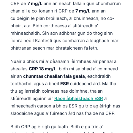
CRP de
7 mg/L
ann an neach fallain gun chomharran
chan eil e co-ionann ri CRP de
7 mg/L
ann an
cuideigin le pian broilleach, a’ bhuinneach, no co-
phàirt ata. Bidh co-theacsa a’ stiùireadh a’
mhìneachaidh. Sin aon adhbhar gun do thog sinn
lìonra neòil Kantesti gus comharran a leughadh mar
phàtranan seach mar bhrataichean fa leth.
Nuair a bhios mi a’ dèanamh lèirmheas air pannal a
sheallas
CRP 18 mg/L
, bidh mi sa bhad a’ coimhead
air an
chunntas cheallan fala geala
, eachdraidh
teothachd, agus a bheil
ESR
cuideachd àrd. Ma tha
thu ag iarraidh coimeas nas doimhne, tha an
stiùireadh againn air
Raon àbhaisteach ESR
a’
mìneachadh carson a bhios ESR gu tric ag èirigh nas
slaodaiche agus a’ fuireach àrd nas fhaide na CRP.
Bidh CRP ag èirigh gu luath. Bidh e gu tric a’