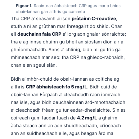
Figear 1:
Raointean àbhaisteach CRP agus mar a bhios
obair-lannan gan aithris gu cumanta
Tha CRP a’ seasamh airson
pròtainn C-reactive
,
stuth a nì an grùthan mar fhreagairt do shèid. Chan
eil
deuchainn fala CRP
a’ lorg aon ghalar sònraichte;
tha e ag innse dhuinn gu bheil an siostam dìon air a
ghnìomhachadh. Anns a’ chlinig, bidh mi gu tric ga
mhìneachadh mar seo: tha CRP na ghleoc-rabhaidh,
chan e an sgeul slàn.
Bidh a’ mhòr-chuid de obair-lannan as coitiche ag
aithris
CRP àbhaisteach fo 5 mg/L
. Bidh cuid de
obair-lannan Eòrpach a’ cleachdadh raon iomraidh
nas ìsle, agus bidh deuchainnean àrd-mhothachaidh
a’ cleachdadh frèam gu tur eadar-dhealaichte. Sin as
coireach gum faodar luach de
4.2 mg/L
a ghairm
àbhaisteach ann an aon shuidheachadh, crìochach
ann an suidheachadh eile, agus beagan àrd ma