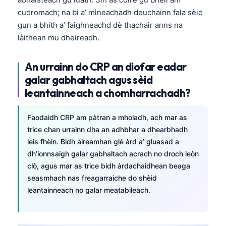
cudromach; na bi a’ mìneachadh deuchainn fala sèid
gun a bhith a’ faighneachd dè thachair anns na
làithean mu dheireadh.
An urrainn do CRP an diofar eadar
galar gabhaltach agus sèid
leantainneach a chomharrachadh?
Faodaidh CRP am pàtran a mholadh, ach mar as
trice chan urrainn dha an adhbhar a dhearbhadh
leis fhèin. Bidh àireamhan glè àrd a’ gluasad a
dh’ionnsaigh galar gabhaltach acrach no droch leòn
clò, agus mar as trice bidh àrdachaidhean beaga
seasmhach nas freagarraiche do shèid
leantainneach no galar meatabileach.