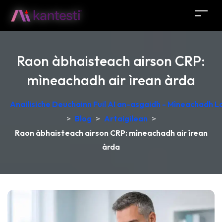
Raon àbhaisteach airson CRP:
mìneachadh air ìrean àrda
Anailisiche Deuchainn Fuil AI an-asgaidh - Mìneachadh 
>
Blog
>
Artaigilean
>
Raon àbhaisteach airson CRP: mìneachadh air ìrean
àrda