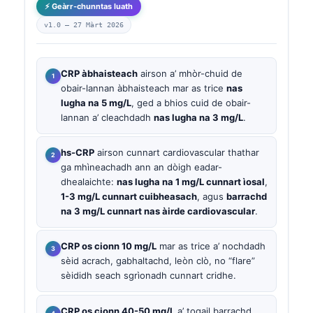
⚡ Geàrr-chunntas luath
v1.0 —
27 Màrt 2026
CRP àbhaisteach
airson a’ mhòr-chuid de
obair-lannan àbhaisteach mar as trice
nas
lugha na 5 mg/L
, ged a bhios cuid de obair-
lannan a’ cleachdadh
nas lugha na 3 mg/L
.
hs-CRP
airson cunnart cardiovascular thathar
ga mhìneachadh ann an dòigh eadar-
dhealaichte:
nas lugha na 1 mg/L cunnart ìosal
,
1-3 mg/L cunnart cuibheasach
, agus
barrachd
na 3 mg/L cunnart nas àirde cardiovascular
.
CRP os cionn 10 mg/L
mar as trice a’ nochdadh
sèid acrach, gabhaltachd, leòn clò, no “flare”
sèididh seach sgrìonadh cunnart cridhe.
CRP os cionn 40-50 mg/L
a’ togail barrachd