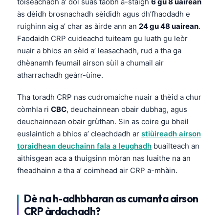
tòiseachadh a’ dol suas taobh a-staigh
6 gu 8 uairean
às dèidh brosnachadh sèididh agus dh’fhaodadh e
ruighinn aig a’ char as àirde ann an
24 gu 48 uairean
.
Faodaidh CRP cuideachd tuiteam gu luath gu leòr
nuair a bhios an sèid a’ leasachadh, rud a tha ga
dhèanamh feumail airson sùil a chumail air
atharrachadh geàrr-ùine.
Tha toradh CRP nas cudromaiche nuair a thèid a chur
còmhla ri
CBC
, deuchainnean obair dubhag, agus
deuchainnean obair grùthan. Sin as coire gu bheil
euslaintich a bhios a’ cleachdadh ar
stiùireadh airson
toraidhean deuchainn fala a leughadh
buailteach an
aithisgean aca a thuigsinn mòran nas luaithe na an
fheadhainn a tha a’ coimhead air CRP a-mhàin.
Dè na h-adhbharan as cumanta airson
CRP àrdachadh?