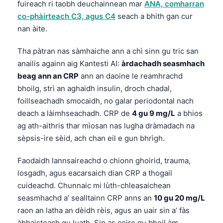
fuireach ri taobh deuchainnean mar
ANA, comharran
co-phàirteach C3, agus C4
seach a bhith gan cur
nan àite.
Tha pàtran nas sàmhaiche ann a chì sinn gu tric san
anailis againn aig Kantesti AI:
àrdachadh seasmhach
beag ann an CRP
ann an daoine le reamhrachd
bhoilg, strì an aghaidh insulin, droch chadal,
foillseachadh smocaidh, no galar periodontal nach
deach a làimhseachadh. CRP de
4 gu 9 mg/L
a bhios
ag ath-aithris thar mìosan nas lugha dràmadach na
sèpsis-ìre sèid, ach chan eil e gun bhrìgh.
Faodaidh lannsaireachd o chionn ghoirid, trauma,
losgadh, agus eacarsaich dian CRP a thogail
cuideachd. Chunnaic mi lùth-chleasaichean
seasmhachd a’ sealltainn CRP anns an
10 gu 20 mg/L
raon an latha an dèidh rèis, agus an uair sin a’ fàs
àbhaisteach gu luath. Sin as coire gu bheil àm