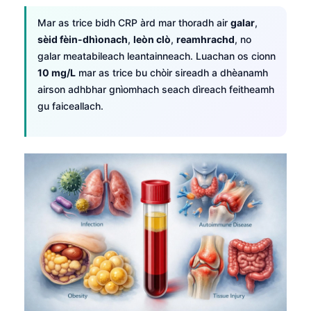
Mar as trice bidh CRP àrd mar thoradh air
galar
,
sèid fèin-dhìonach
,
leòn clò
,
reamhrachd
, no
galar meatabileach leantainneach. Luachan os cionn
10 mg/L
mar as trice bu chòir sireadh a dhèanamh
airson adhbhar gnìomhach seach dìreach feitheamh
gu faiceallach.