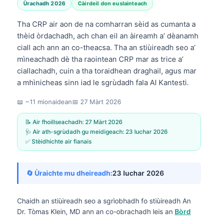
Ùrachadh 2026
Càirdeil don euslainteach
Tha CRP air aon de na comharran sèid as cumanta a
thèid òrdachadh, ach chan eil an àireamh a’ dèanamh
ciall ach ann an co-theacsa. Tha an stiùireadh seo a’
mìneachadh dè tha raointean CRP mar as trice a’
ciallachadh, cuin a tha toraidhean draghail, agus mar
a mhìnicheas sinn iad le sgrùdadh fala AI Kantesti.
📖 ~11 mionaidean
📅
27 Màrt 2026
📝 Air fhoillseachadh:
27 Màrt 2026
🩺 Air ath-sgrùdadh gu meidigeach:
23 Iuchar 2026
✅ Stèidhichte air fianais
🔄 Ùraichte mu dheireadh:
23 Iuchar 2026
Chaidh an stiùireadh seo a sgrìobhadh fo stiùireadh
An
Dr. Tòmas Klein, MD
ann an co-obrachadh leis an
Bòrd