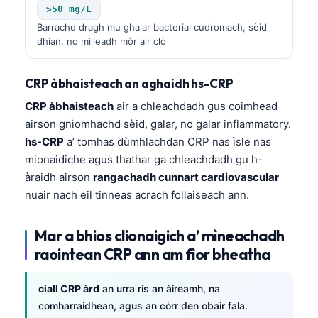
>50 mg/L
Barrachd dragh mu ghalar bacterial cudromach, sèid
dhian, no milleadh mòr air clò
CRP àbhaisteach an aghaidh hs-CRP
CRP àbhaisteach
air a chleachdadh gus coimhead
airson gnìomhachd sèid, galar, no galar inflammatory.
hs-CRP
a’ tomhas dùmhlachdan CRP nas ìsle nas
mionaidiche agus thathar ga chleachdadh gu h-
àraidh airson
rangachadh cunnart cardiovascular
nuair nach eil tinneas acrach follaiseach ann.
Mar a bhios clionaigich a’ mìneachadh
raointean CRP ann am fìor bheatha
ciall CRP àrd
an urra ris an àireamh, na
comharraidhean, agus an còrr den obair fala.