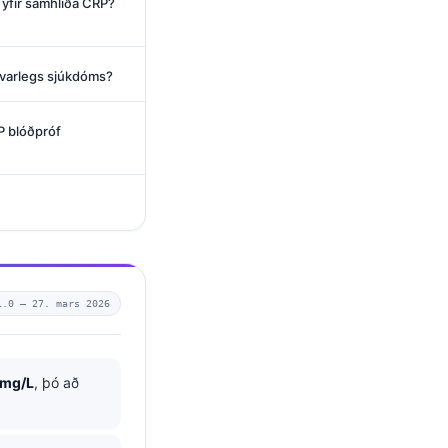
 yfir samhliða CRP?
varlegs sjúkdóms?
P blóðpróf
1.0 —
27. mars 2026
 mg/L
, þó að