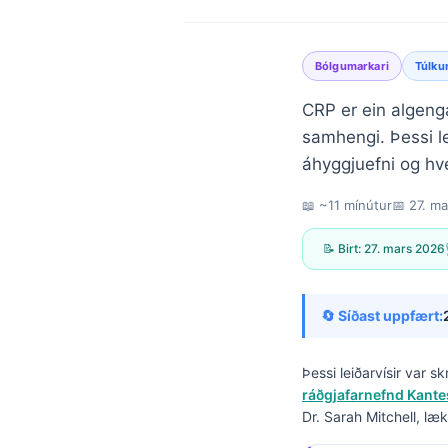
Bólgumarkari
Túlku
CRP er ein algenga
samhengi. Þessi le
áhyggjuefni og hv
📖 ~11 mínútur
📅
27. m
📝 Birt:
27. mars 2026
🔄 Síðast uppfært:
Þessi leiðarvísir var s
ráðgjafarnefnd Kantes
Norsk bokmål
Dr. Sarah Mitchell, læk
Ślōnskŏ gŏdka