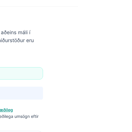
aðeins máli í
niðurstöður eru
æðileg
æðilega umsögn eftir