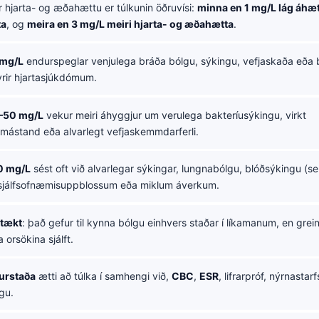
r hjarta- og æðahættu er túlkunin öðruvísi:
minna en 1 mg/L lág áhæ
ta
, og
meira en 3 mg/L meiri hjarta- og æðahætta
.
 mg/L
endurspeglar venjulega bráða bólgu, sýkingu, vefjaskaða eða b
yrir hjartasjúkdómum.
0–50 mg/L
vekur meiri áhyggjur um verulega bakteríusýkingu, virkt
mástand eða alvarlegt vefjaskemmdarferli.
0 mg/L
sést oft við alvarlegar sýkingar, lungnabólgu, blóðsýkingu (se
sjálfsofnæmisuppblossum eða miklum áverkum.
rtækt
: það gefur til kynna bólgu einhvers staðar í líkamanum, en grein
orsökina sjálft.
urstaða
ætti að túlka í samhengi við,
CBC
,
ESR
, lifrarpróf, nýrnastar
gu.