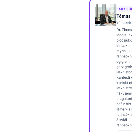
Frysk
AÐALHÖ
Esperanto
Tómas K
Yfirlæknir,
Беларуская мова
Dr. Thoma
Татар теле
löggiltur 
blóðsjúk
Кыргызча
innlæknir
reynslu í
ئۇيغۇرچە
rannsókn
og grein
Cebuano
gervigrei
læknisfors
Basa Jawa
Kantesti 
klínískt e
ພາສາລາວ
læknisfr
Монгол
nákvæmn
taugakerfi
Afrikaans
hefur bir
lífmerkja
العربية المغربية
rannsókna
á sviði
Occitan
rannsókn