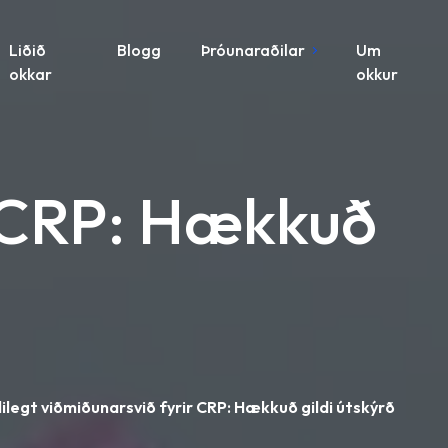
Liðið
Blogg
Þróunaraðilar
Um
okkar
okkur
r CRP: Hækkuð
lilegt viðmiðunarsvið fyrir CRP: Hækkuð gildi útskýrð