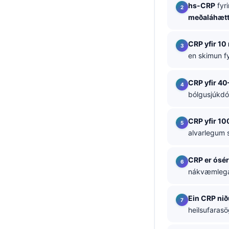
hs-CRP
fyri
தமிழ்
meðaláhæt
తెలుగు
CRP yfir 10
मराठी
en skimun f
اردو
বাংলা
CRP yfir 4
bólgusjúkdó
Shqip
Magyar
CRP yfir 10
alvarlegum 
Slovenščina
한국어
CRP er ósé
Polski
nákvæmlega 
Lietuvių kalba
Ein CRP nið
Русский
heilsufarasö
ქართული