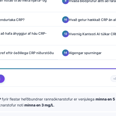
r notað til að meta hjarta- og
Hvaða blóðprufur ætti að fara
endurtaka CRP?
Hvað getur hækkað CRP án al
að hafa áhyggjur af háu CRP-
Hvernig Kantesti AI túlkar CR
ef eftir óeðlilega CRP niðurstöðu
Algengar spurningar
t
v
P
fyrir flestar hefðbundnar rannsóknarstofur er venjulega
minna en 5
narstofur noti
minna en 3 mg/L
.