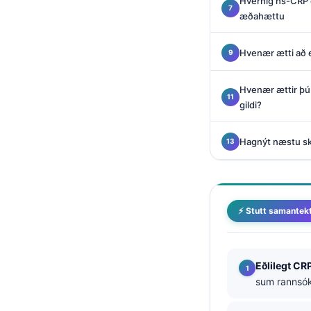
Hvernig hs-CRP e
Català
æðahættu
O‘zbekcha
Hvenær ætti að 
Українська
አማርኛ
Hvenær ættir þú 
Kiswahili
gildi?
ភាសាខ្មែរ
Hagnýt næstu skr
ဗမာစာ
ไทย
Tagalog
⚡ Stutt samantek
Tiếng Việt
Bahasa Melayu
മലയാളം
Eðlilegt CR
sum rannsók
ಕನ್ನಡ
ગુજરાતી