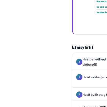
Gàidhlig
Rannsókn
Google Sc
Euskara
Academia
Македонски јазик
Latviešu valoda
Galego
অসমীয়া
Efnisyfirlit
සිංහල
سنڌي
Hvert er eðlilegt
پښتو
blóðprófi?
Hvað veldur því 
Slovenčina
Hrvatski
Hvað þýðir væg
Suomi
Қазақ тілі