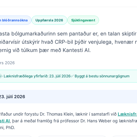
n blóðrannsókna
Uppfærsla 2026
Sjúklingavænt
sta bólgumarkaðurinn sem pantaður er, en talan skiptir 
iðarvísir útskýrir hvað CRP-bil þýðir venjulega, hvenær 
ernig við túlkum þær með Kantesti AI.
ars 2026
🩺 Læknisfræðilega yfirfarið:
23. júlí 2026
✅ Byggt á bestu sönnunargögnum
23. júlí 2026
krifaður undir forystu
Dr. Thomas Klein, læknir
í samstarfi við
Læknisfr
ti AI
, þar á meðal framlög frá prófessor Dr. Hans Weber og læknisfr
ni, PhD.