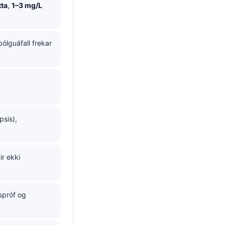
tta
,
1–3 mg/L
ólguáfall frekar
psis),
ir ekki
fspróf og