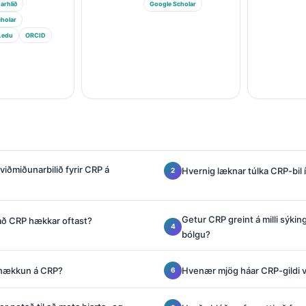
arhlið
Google Scholar
holar
.edu
ORCID
 viðmiðunarbilið fyrir CRP á
Hvernig læknar túlka CRP-bil
Getur CRP greint á milli sýkin
að CRP hækkar oftast?
bólgu?
 hækkun á CRP?
Hvenær mjög háar CRP-gildi 