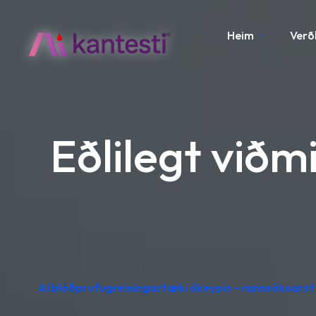
Heim
Verð
Eðlilegt við
AI blóðprufugreiningartæki ókeypis – rannsóknarsto