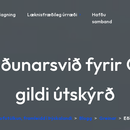
lagning
Læknisfræðileg úrræði
Hafðu
samband
miðunarsvið fyri
gildi útskýrð
futúlkun, framleidd í Þýskalandi
>
Blogg
>
Greinar
>
Eð