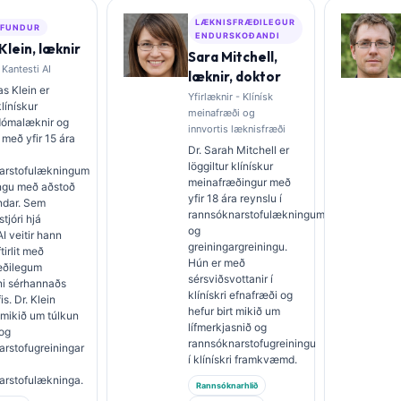
LÆKNISFRÆÐILEGUR
FUNDUR
ENDURSKOÐANDI
lein, læknir
Sara Mitchell,
 Kantesti AI
læknir, doktor
s Klein er
Yfirlæknir - Klínísk
klínískur
meinafræði og
dómalæknir og
innvortis læknisfræði
 með yfir 15 ára
Dr. Sarah Mitchell er
löggiltur klínískur
arstofulækningum
meinafræðingur með
ingu með aðstoð
yfir 18 ára reynslu í
ndar. Sem
rannsóknarstofulækningum
tjóri hjá
og
AI veitir hann
greiningargreiningu.
ftirlit með
Hún er með
æðilegum
sérsviðsvottanir í
i sérhannaðs
klínískri efnafræði og
s. Dr. Klein
hefur birt mikið um
t mikið um túlkun
lífmerkjasnið og
 og
rannsóknarstofugreiningu
rstofugreiningar
í klínískri framkvæmd.
arstofulækninga.
Rannsóknarhlið