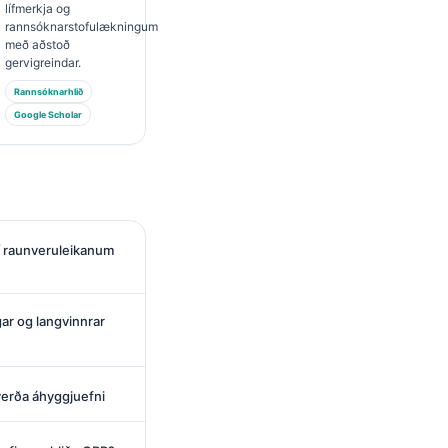
lífmerkja og
rannsóknarstofulækningum
með aðstoð
gervigreindar.
Rannsóknarhlið
Google Scholar
 í raunveruleikanum
gar og langvinnrar
verða áhyggjuefni