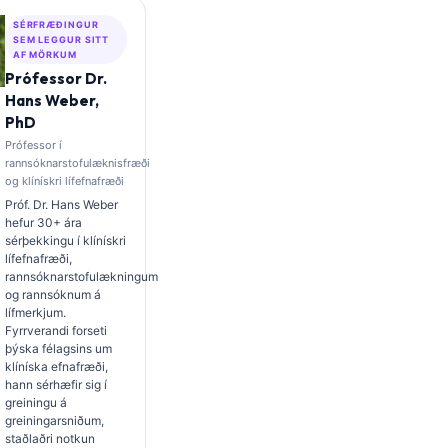
SÉRFRÆÐINGUR
SEM LEGGUR SITT
AF MÖRKUM
Prófessor Dr.
Hans Weber,
PhD
Prófessor í
rannsóknarstofulæknisfræði
og klínískri lífefnafræði
Próf. Dr. Hans Weber
hefur 30+ ára
sérþekkingu í klínískri
lífefnafræði,
rannsóknarstofulækningum
og rannsóknum á
lífmerkjum.
Fyrrverandi forseti
þýska félagsins um
klíníska efnafræði,
hann sérhæfir sig í
greiningu á
greiningarsniðum,
staðlaðri notkun