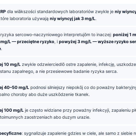
CRP
dla wiãkszości standardowych laboratoriów zwykle je
niy wiyncy
które laboratoria używają
niy wiyncyj jak 3 mg/L
.
 ryzyka sercowo-naczyniowego interpretujōm to inaczej:
poniżej 1 
 mg/L — przeciętne ryzyko
, i
powyżej 3 mg/L — wyższe ryzyko se
e
.
j 10 mg/L
zwykle odzwierciedlō ostre zapalenie, infekcję, uszkodz
 stanu zapalnego, a nie przesiewowe badanie ryzyka serca.
j 40–50 mg/L
podnosi silniejszy niepokōj co do poważny bakteryjny 
alno choroby abo duże uszkōdzenie tkanek.
j 100 mg/L
je często widziane przy poważny infekcyji, zapaleniu pł
oimunnych zaostrzeniach abo duzym urazie.
pecyficzne
: sygnalizuje zapalenie gdzies w ciele, ale samo z siebie n