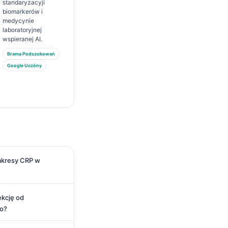
standaryzacyji
biomarkerów i
medycynie
laboratoryjnej
wspieranej AI.
Brama Podszukowań
Google Uczōny
zakresy CRP w
ekcję od
go?