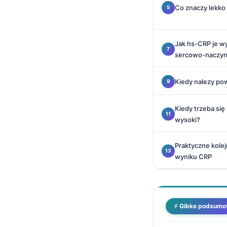
O‘zbekcha
Co znaczy lekk
Українська
አማርኛ
Jak hs-CRP je w
sercowo-naczy
Kiswahili
ភាសាខ្មែរ
Kiedy nalezy po
ဗမာစာ
ไทย
Kiedy trzeba się 
wysoki?
Tagalog
Tiếng Việt
Praktyczne kole
wyniku CRP
Bahasa Melayu
മലയാളം
ಕನ್ನಡ
⚡ Gibke podsumo
ગુજરાતી
தமிழ்