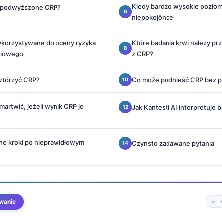
Kiedy bardzo wysokie poziom
o podwyższone CRP?
niepokojōnce
ykorzystywane do oceny ryzyka
Które badania krwi nalezy pr
niowego
z CRP?
wtórzyć CRP?
Co może podnieść CRP bez p
martwić, jeżeli wynik CRP je
Jak Kantesti AI interpretuje 
jne kroki po nieprawidłowym
Czynsto zadawane pytania
wanie
v1.