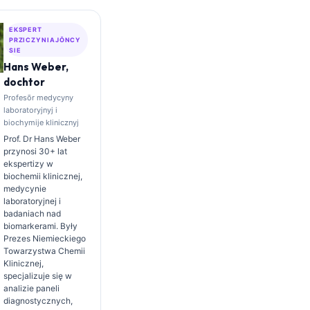
EKSPERT
PRZICZYNIAJŌNCY
SIE
Hans Weber,
dochtor
Profesōr medycyny
laboratoryjnyj i
biochymije klinicznyj
Prof. Dr Hans Weber
przynosi 30+ lat
ekspertizy w
biochemii klinicznej,
medycynie
laboratoryjnej i
badaniach nad
biomarkerami. Były
Prezes Niemieckiego
Towarzystwa Chemii
Klinicznej,
specjalizuje się w
analizie paneli
diagnostycznych,