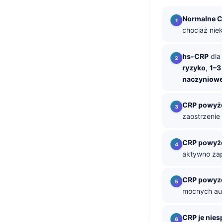
తెలుగు
Normalne 
chociaż nie
मराठी
اردو
hs-CRP
dla
বাংলা
ryzyko
,
1–3
naczyniow
Shqip
Magyar
CRP powyże
Slovenščina
zaostrzenie
한국어
CRP powyże
Polski
aktywno zap
Lietuvių kalba
Русский
CRP powyze
mocnych aut
ქართული
Čeština
CRP je nies