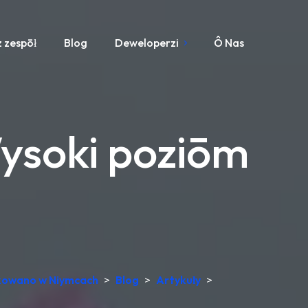
 zespōł
Blog
Deweloperzi
Ô Nas
ysoki poziōm
dukowano w Niymcach
>
Blog
>
Artykuły
>