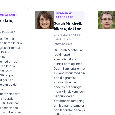
MEDICINSK
ÖRFATTARE
GRANSKARE
 Klein,
Sarah Mitchell,
läkare, doktor
, Kantesti AI
Chefsläkare - Klinisk
s Klein är
patologi och
rtifierad klinisk
internmedicin
 och internist
Dr. Sarah Mitchell är
15 års
legitimerad
t av
specialistläkare i
iemedicin och
klinisk patologi med
erad klinisk
över 18 års erfarenhet
Som Chief
av laboratoriemedicin
fficer på
och diagnostisk
AI ger han
analys. Hon har
versyn av den
specialcertifieringar
ka
inom klinisk kemi och
heten hos det
har publicerat
ra neurala
omfattande forskning
 Dr. Klein har
om biomarkörpaneler
t omfattande
och laboratorieanalys
 om tolkning av
i klinisk praxis.