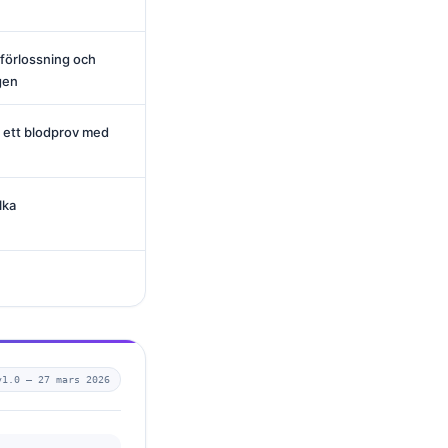
 förlossning och
gen
 ett blodprov med
lka
v1.0 —
27 mars 2026