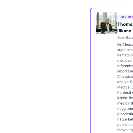
Frysk
Esperanto
HUVUDF
Thomas
Беларуская мова
läkare
Татар теле
Överläkare
Dr. Thoma
Кыргызча
styrelsece
ئۇيغۇرچە
hematolog
med över 
Cebuano
erfarenhe
laborator
Basa Jawa
AI-assist
analys. 
ພາສາລາວ
Medical O
Kantesti 
Монгол
klinisk ö
medicins
Afrikaans
noggrann
العربية المغربية
proprietä
nätverket.
Occitan
publicera
forskning