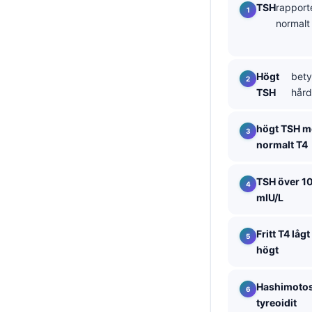
TSH
rapport
தமிழ்
normalt
తెలుగు
मराठी
Högt
bety
اردو
TSH
hård
বাংলা
högt TSH m
Shqip
normalt T4
Magyar
Slovenščina
TSH över 1
mIU/L
한국어
Polski
Fritt T4 låg
högt
Lietuvių kalba
Русский
Hashimoto
ქართული
tyreoidit