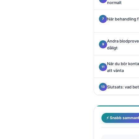
normalt
Català
O‘zbekcha
När behandling f
Українська
አማርኛ
Andra blodprover
Kiswahili
dåligt
ភាសាខ្មែរ
När du bör kontak
ဗမာစာ
att vänta
ไทย
Tagalog
Slutsats: vad be
Tiếng Việt
Bahasa Melayu
മലയാളം
⚡ Snabb sammanf
ಕನ್ನಡ
ગુજરાતી