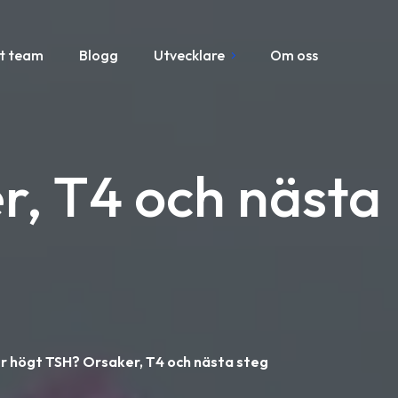
t team
Blogg
Utvecklare
Om oss
r, T4 och nästa
r högt TSH? Orsaker, T4 och nästa steg