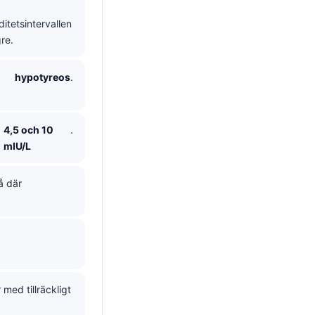
ditetsintervallen
gre.
hypotyreos
.
4,5 och 10
.
mIU/L
å där
 med tillräckligt