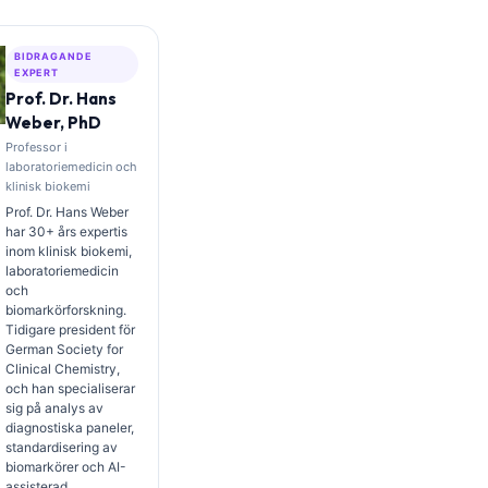
BIDRAGANDE
EXPERT
Prof. Dr. Hans
Weber, PhD
Professor i
laboratoriemedicin och
klinisk biokemi
Prof. Dr. Hans Weber
har 30+ års expertis
inom klinisk biokemi,
laboratoriemedicin
och
biomarkörforskning.
Tidigare president för
German Society for
Clinical Chemistry,
och han specialiserar
sig på analys av
diagnostiska paneler,
standardisering av
biomarkörer och AI-
assisterad