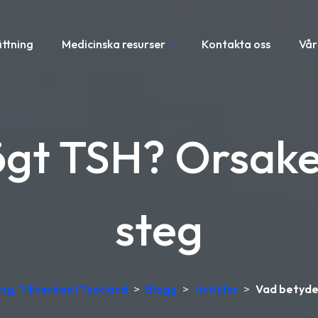
ättning
Medicinska resurser
Kontakta oss
Vår
gt TSH? Orsake
steg
ng, Tillverkad i Tyskland
>
Blogg
>
Artiklar
>
Vad betyde