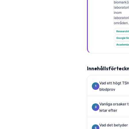
Gàidhlig
biomarkö
laborator
Euskara
inom
laborato
Македонски јазик
områden.
Latviešu valoda
Research
Galego
Google Sc
Academia
অসমীয়া
සිංහල
سنڌي
Innehållsförteck
پښتو
Vad ett högt TSH 
blodprov
Slovenčina
Vanliga orsaker t
Hrvatski
letar efter
Suomi
Қазақ тілі
Vad det betyder 