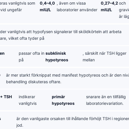
eras vanligtvis som
0,4–4,0
, även om vissa
0,27–4,2
och
 vid ungefär
mIU/L
laboratorier använder
mIU/L
gravi
är lä
der vanligtvis att hypofysen signalerar till sköldkörteln att arbeta
are, vilket ofta tyder på
en
passar ofta in
subklinisk
, särskilt när TSH ligger
på
hypotyreos
mellan
0
är mer starkt förknippat med manifest hypotyreos och är den niv
behandling diskuteras oftare.
t + TSH
indikerar
primär
snarare än en tillfällig
vanligtvis
hypotyreos
laboratorievariation.
s
är den vanligaste orsaken till ihållande förhöjt TSH i regioner
jod.