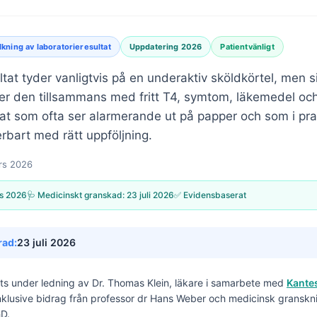
lkning av laboratorieresultat
Uppdatering 2026
Patientvänligt
tat tyder vanligtvis på en underaktiv sköldkörtel, men si
er den tillsammans med fritt T4, symtom, läkemedel och 
tat som ofta ser alarmerande ut på papper och som i prak
rbart med rätt uppföljning.
rs 2026
s 2026
🩺 Medicinskt granskad:
23 juli 2026
✅ Evidensbaserat
rad:
23 juli 2026
its under ledning av
Dr. Thomas Klein, läkare
i samarbete med
Kantes
inklusive bidrag från professor dr Hans Weber och medicinsk granskn
hD.