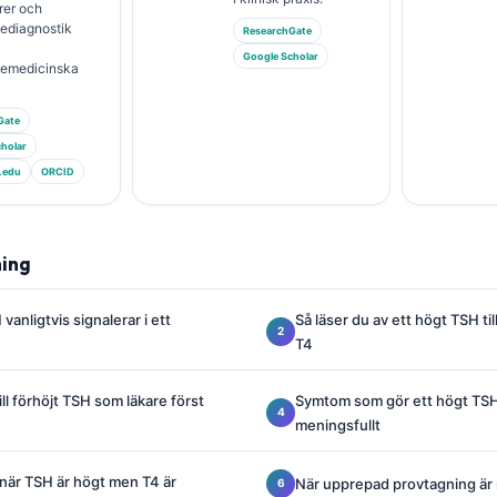
rer och
iediagnostik
ResearchGate
Google Scholar
riemedicinska
Gate
holar
.edu
ORCID
ning
vanligtvis signalerar i ett
Så läser du av ett högt TSH ti
T4
ill förhöjt TSH som läkare först
Symtom som gör ett högt TSH
meningsfullt
när TSH är högt men T4 är
När upprepad provtagning är 