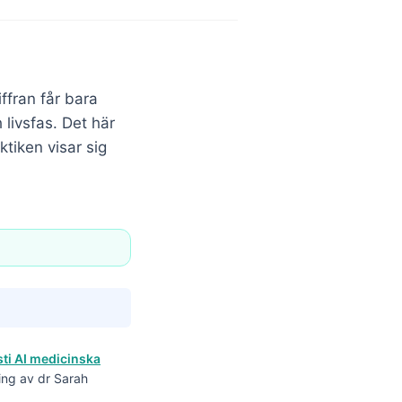
ffran får bara
livsfas. Det här
tiken visar sig
ti AI medicinska
ing av dr Sarah