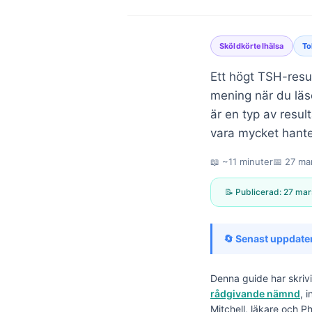
Sköldkörtelhälsa
To
Ett högt TSH-resul
mening när du läs
är en typ av resul
vara mycket hante
📖 ~11 minuter
📅
27 ma
📝 Publicerad:
27 mar
🔄 Senast uppdate
Denna guide har skriv
Norsk bokmål
rådgivande nämnd
, 
Ślōnskŏ gŏdka
Mitchell, läkare och P