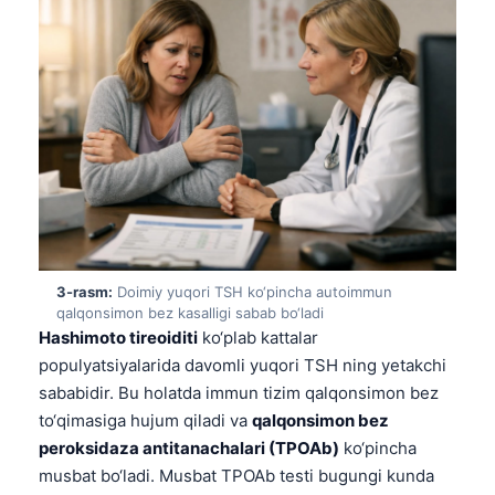
3-rasm:
Doimiy yuqori TSH ko‘pincha autoimmun
qalqonsimon bez kasalligi sabab bo‘ladi
Hashimoto tireoiditi
ko‘plab kattalar
populyatsiyalarida davomli yuqori TSH ning yetakchi
sababidir. Bu holatda immun tizim qalqonsimon bez
to‘qimasiga hujum qiladi va
qalqonsimon bez
peroksidaza antitanachalari (TPOAb)
ko‘pincha
musbat bo‘ladi. Musbat TPOAb testi bugungi kunda