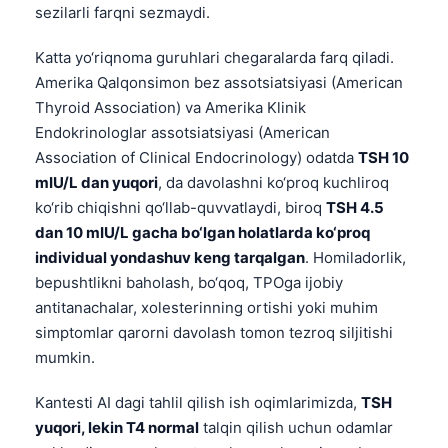
Gàidhlig
sezilarli farqni sezmaydi.
Euskara
Katta yo‘riqnoma guruhlari chegaralarda farq qiladi.
Македонски јазик
Amerika Qalqonsimon bez assotsiatsiyasi (American
Latviešu valoda
Thyroid Association) va Amerika Klinik
Endokrinologlar assotsiatsiyasi (American
Galego
Association of Clinical Endocrinology) odatda
TSH 10
অসমীয়া
mIU/L dan yuqori
, da davolashni ko‘proq kuchliroq
සිංහල
ko‘rib chiqishni qo‘llab-quvvatlaydi, biroq
TSH 4.5
dan 10 mIU/L gacha bo‘lgan holatlarda ko‘proq
سنڌي
individual yondashuv keng tarqalgan
. Homiladorlik,
پښتو
bepushtlikni baholash, bo‘qoq, TPOga ijobiy
antitanachalar, xolesterinning ortishi yoki muhim
Slovenčina
simptomlar qarorni davolash tomon tezroq siljitishi
mumkin.
Hrvatski
Suomi
Kantesti AI dagi tahlil qilish ish oqimlarimizda,
TSH
yuqori, lekin T4 normal
talqin qilish uchun odamlar
Қазақ тілі