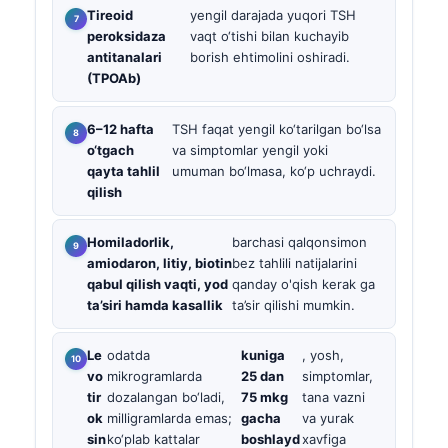
Tireoid
yengil darajada yuqori TSH
peroksidaza
vaqt o‘tishi bilan kuchayib
antitanalari
borish ehtimolini oshiradi.
(TPOAb)
6–12 hafta
TSH faqat yengil ko‘tarilgan bo‘lsa
o‘tgach
va simptomlar yengil yoki
qayta tahlil
umuman bo‘lmasa, ko‘p uchraydi.
qilish
Homiladorlik,
barchasi qalqonsimon
amiodaron, litiy, biotin
bez tahlili natijalarini
qabul qilish vaqti, yod
qanday o'qish kerak ga
ta’siri hamda kasallik
ta’sir qilishi mumkin.
Le
odatda
kuniga
, yosh,
vo
mikrogramlarda
25 dan
simptomlar,
tir
dozalangan bo‘ladi,
75 mkg
tana vazni
ok
milligramlarda emas;
gacha
va yurak
sin
ko‘plab kattalar
boshlayd
xavfiga