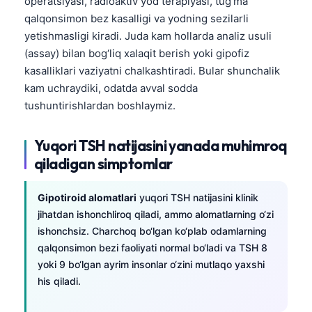
operatsiyasi, radioaktiv yod terapiyasi, tug‘ma
qalqonsimon bez kasalligi va yodning sezilarli
yetishmasligi kiradi. Juda kam hollarda analiz usuli
(assay) bilan bog‘liq xalaqit berish yoki gipofiz
kasalliklari vaziyatni chalkashtiradi. Bular shunchalik
kam uchraydiki, odatda avval sodda
tushuntirishlardan boshlaymiz.
Yuqori TSH natijasini yanada muhimroq
qiladigan simptomlar
Gipotiroid alomatlari
yuqori TSH natijasini klinik
jihatdan ishonchliroq qiladi, ammo alomatlarning o‘zi
ishonchsiz. Charchoq bo‘lgan ko‘plab odamlarning
qalqonsimon bezi faoliyati normal bo‘ladi va TSH 8
yoki 9 bo‘lgan ayrim insonlar o‘zini mutlaqo yaxshi
his qiladi.