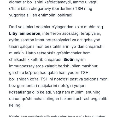
alomatlar bo‘lishini kafolatlamaydi, ammo u vaqt
o‘tishi bilan chegaraviy (borderline) TSH ning
yuqoriga siljish ehtimolini oshiradi.
Dori vositalari odamlar o‘ylagandan ko‘ra muhimroq.
Litiy
,
amiodaron
, interferon asosidagi terapiyalar,
ayrim saraton immunoterapiyalari va ortiqcha yod
ta’siri qalqonsimon bez tahlillarini yo‘ldan chiqarishi
mumkin. Hatto retseptsiz qo‘shimchalar ham
chalkashlik keltirib chiqaradi.
Biotin
ayrim
immunoassaylarga xalaqit berishi bilan mashhur,
garchi u ko‘proq haqiqatan ham yuqori TSH
bo‘lishidan ko‘ra, TSH ni noto‘g‘ri past va qalqonsimon
bez gormonlari natijalarini noto‘g‘ri yuqori
ko‘rsatishga olib keladi. Vaqt ham muhim, shuning
uchun qo‘shimcha solingan flakonni uchrashuvga olib
keling.
Keyin esa vaqtinchalik sabablar bor: og‘ir kasallikdan