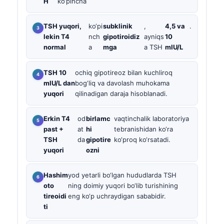
H
ko‘pincha
TSH yuqori,
ko‘pi
subklinik
,
4,5 va
.
lekin T4
nch
gipotiroidiz
ayniqs
10
normal
a
mga
a TSH
mIU/L
TSH 10
ochiq gipotireoz bilan kuchliroq
mIU/L dan
bog‘liq va davolash muhokama
yuqori
qilinadigan daraja hisoblanadi.
Erkin T4
od
birlamc
vaqtinchalik laboratoriya
past +
at
hi
tebranishidan ko‘ra
TSH
da
gipotire
ko‘proq ko‘rsatadi.
yuqori
ozni
Hashim
yod yetarli bo‘lgan hududlarda TSH
oto
ning doimiy yuqori bo‘lib turishining
tireoidi
eng ko‘p uchraydigan sababidir.
ti