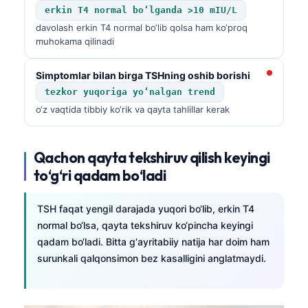
erkin T4 normal bo‘lganda >10 mIU/L
తెలుగు
davolash erkin T4 normal bo‘lib qolsa ham ko‘proq
muhokama qilinadi
मराठी
اردو
Simptomlar bilan birga TSHning oshib borishi
বাংলা
tezkor yuqoriga yo‘nalgan trend
o‘z vaqtida tibbiy ko‘rik va qayta tahlillar kerak
Shqip
Magyar
Qachon qayta tekshiruv qilish keyingi
Slovenščina
to‘g‘ri qadam bo‘ladi
한국어
Polski
TSH faqat yengil darajada yuqori bo‘lib, erkin T4
Lietuvių kalba
normal bo‘lsa, qayta tekshiruv ko‘pincha keyingi
qadam bo‘ladi. Bitta g‘ayritabiiy natija har doim ham
Русский
surunkali qalqonsimon bez kasalligini anglatmaydi.
ქართული
Čeština