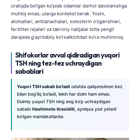
oraliqda bo‘lgan ko‘plab odamlar darhol davolanishga
muhtoj emas; ularga kontekst kerak. Yoshi,
alomatlari, antitanachalari, xolesterin o‘zgarishlari,
fertilitet rejalari va takroriy natijalar bitta yengil
darajada g‘ayritabiiy ko‘rsatkichdan ko‘ra muhimroq.
Shifokorlar avval qidiradigan yuqori
TSH ning tez-tez uchraydigan
sabablari
Yuqori TSH sabab bo‘ladi
odatda qalqonsimon bez
bilan bog‘liq bo‘ladi, lekin har doim ham emas.
Doimiy yuqori TSH ning eng ko‘p uchraydigan
sababi
Hashimoto tireoiditi
, ayniqsa yod yetarli
bo‘lgan mamlakatlarda.