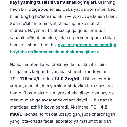
kayfiyatning tushishi va mushak og‘riqlari
. Ularning
hech biri o‘ziga xos emas. Qabziyat qalqonsimon bez
bilan bog‘liq bo‘lishi mumkin — yoki ovqatlanish bilan.
Soch to‘kilishi temir yetishmasligini ko‘rsatishi
mumkin. Hayzning tartibsizligi qalqonsimon bez
sababli bo‘lishi mumkin, lekin u perimenopauza bilan
ham kesishadi; buni biz
ayollar gormonal salomatligi
bo‘yicha qo‘llanmamizda muhokama qilamiz
.
Natija simptomlar va biokimyo ko‘rsatkichlari bir-
biriga mos kelganda yanada ishonchliroq tuyuladi.
TSH
11.5 mIU/L
, erkin T4
0.7 ng/dL
, LDL xolesterin
yuqori, dam olishda yurak urish tezligi biroz past va
bemor 'boshqalar o'zini yaxshi his qilayotgan paytda
men muzlab qolayotgandekman” deydi — bu naqsh
mantiqan izchil hikoya beradi. Aksincha, TSH
4.8
mIU/L
kechasi to‘rt soat uxlaydigan, juda charchagan
yangi ota-onada faqat laboratoriya ma’lumotlaridan