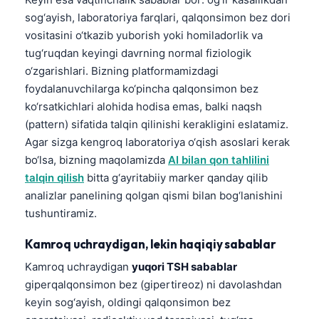
sog‘ayish, laboratoriya farqlari, qalqonsimon bez dori
vositasini o‘tkazib yuborish yoki homiladorlik va
tug‘ruqdan keyingi davrning normal fiziologik
o‘zgarishlari. Bizning platformamizdagi
foydalanuvchilarga ko‘pincha qalqonsimon bez
ko‘rsatkichlari alohida hodisa emas, balki naqsh
(pattern) sifatida talqin qilinishi kerakligini eslatamiz.
Agar sizga kengroq laboratoriya o‘qish asoslari kerak
bo‘lsa, bizning maqolamizda
AI bilan qon tahlilini
talqin qilish
bitta g‘ayritabiiy marker qanday qilib
analizlar panelining qolgan qismi bilan bog‘lanishini
tushuntiramiz.
Kamroq uchraydigan, lekin haqiqiy sabablar
Kamroq uchraydigan
yuqori TSH sabablar
giperqalqonsimon bez (gipertireoz) ni davolashdan
keyin sog‘ayish, oldingi qalqonsimon bez