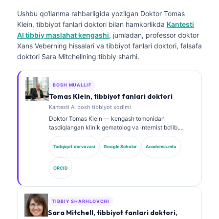
Ushbu qo‘llanma rahbarligida yozilgan
Doktor Tomas
Klein, tibbiyot fanlari doktori
bilan hamkorlikda
Kantesti
AI tibbiy maslahat kengashi
, jumladan, professor doktor
Xans Veberning hissalari va tibbiyot fanlari doktori, falsafa
doktori Sara Mitchellning tibbiy sharhi.
BOSH MUALLIF
Tomas Klein, tibbiyot fanlari doktori
Kantesti AI bosh tibbiyot xodimi
Doktor Tomas Klein — kengash tomonidan
tasdiqlangan klinik gematolog va internist bo‘lib,
laboratoriya tibbiyoti va AI yordamida klinik tahlil
sohasida 15 yildan ortiq tajribaga ega. Kantesti AI
Tadqiqot darvozasi
Google Scholar
Academia.edu
kompaniyasida Bosh tibbiy xodim sifatida u xususiy
neyron tarmoqning tibbiy aniqligi bo‘yicha klinik
ORCID
nazoratni ta’minlaydi. Doktor Klein biomarkerlar
talqini va laboratoriya diagnostikasi bo‘yicha
laboratoriya tibbiyoti mavzularida keng ko‘lamli ilmiy
ishlar e’lon qilgan.
TIBBIY SHARHLOVCHI
Sara Mitchell, tibbiyot fanlari doktori,