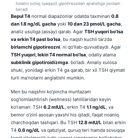
holatni ochiq (yaqqol) gipotireozdan ajratishga yordam
beradi
Bepul T4
normal diapazonlar odatda taxminan
0.8
dan 1.8 ng/dL gacha
yoki
10 dan 23 pmol/L gacha
,
analiz usuliga (assay) qarab. Agar
TSH yuqori bo‘lsa
va erkin T4 past bo‘lsa
, bu naqsh kuchli tarzda
birlamchi gipotireozni
. ni qo‘llab-quvvatlaydi. Agar
TSH yuqori, lekin T4 normal bo‘lsa
, odatiy atama
subklinik gipotiroidizmga
. bo‘ladi. Amaliy xulosa
shuki, yonidagi erkin T4 ga qarab, bir xil TSH qiymati
turli ma’nolarni anglatishi mumkin.
Men bu naqshni ko‘pincha muntazam
sog‘lomlashtirish (wellness) tahlillaridan keyin
ko‘raman: TSH
6.2 mIU/L
, erkin T4
1.1 ng/dL
, va
bemor o‘zini asosan yaxshi his qiladi, faqat noaniq
charchoqdan tashqari. Bu TSH
12.8 mIU/L
bilan erkin
T4
0.6 ng/dL
va qabziyat, quruq teri hamda sovuqqa
toqat qilolmaslik kabi yaqqol simptomlar bo‘lishidan