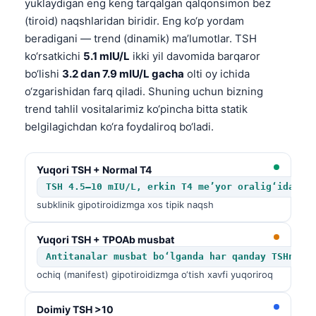
yuklaydigan eng keng tarqalgan qalqonsimon bez
Català
(tiroid) naqshlaridan biridir. Eng ko‘p yordam
Українська
beradigani — trend (dinamik) ma’lumotlar. TSH
ko‘rsatkichi
5.1 mIU/L
ikki yil davomida barqaror
አማርኛ
bo‘lishi
3.2 dan 7.9 mIU/L gacha
olti oy ichida
Kiswahili
o‘zgarishidan farq qiladi. Shuning uchun bizning
ភាសាខ្មែរ
trend tahlil vositalarimiz ko‘pincha bitta statik
belgilagichdan ko‘ra foydaliroq bo‘ladi.
ဗမာစာ
ไทย
Yuqori TSH + Normal T4
Tagalog
TSH 4.5–10 mIU/L, erkin T4 me’yor oralig‘ida
Tiếng Việt
subklinik gipotiroidizmga xos tipik naqsh
Bahasa Melayu
Yuqori TSH + TPOAb musbat
മലയാളം
Antitanalar musbat bo‘lganda har qanday TSHning
ಕನ್ನಡ
ochiq (manifest) gipotiroidizmga o‘tish xavfi yuqoriroq
ગુજરાતી
Doimiy TSH >10
தமிழ்