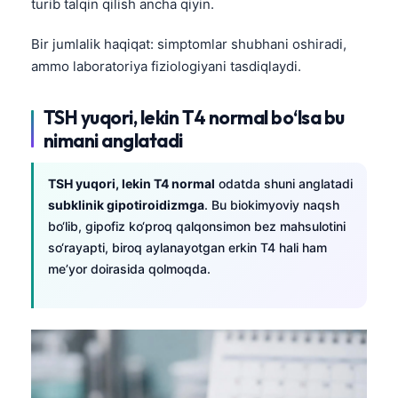
turib talqin qilish ancha qiyin.
Bir jumlalik haqiqat: simptomlar shubhani oshiradi,
ammo laboratoriya fiziologiyani tasdiqlaydi.
TSH yuqori, lekin T4 normal bo‘lsa bu
nimani anglatadi
TSH yuqori, lekin T4 normal
odatda shuni anglatadi
subklinik gipotiroidizmga
. Bu biokimyoviy naqsh
bo‘lib, gipofiz ko‘proq qalqonsimon bez mahsulotini
so‘rayapti, biroq aylanayotgan erkin T4 hali ham
me’yor doirasida qolmoqda.
Norsk bokmål
Ślōnskŏ gŏdka