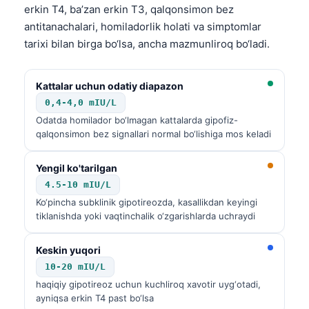
erkin T4, ba’zan erkin T3, qalqonsimon bez
antitanachalari, homiladorlik holati va simptomlar
tarixi bilan birga bo‘lsa, ancha mazmunliroq bo‘ladi.
Kattalar uchun odatiy diapazon
0,4-4,0 mIU/L
Odatda homilador bo‘lmagan kattalarda gipofiz-
qalqonsimon bez signallari normal bo‘lishiga mos keladi
Yengil ko'tarilgan
4.5-10 mIU/L
Ko‘pincha subklinik gipotireozda, kasallikdan keyingi
tiklanishda yoki vaqtinchalik o‘zgarishlarda uchraydi
Keskin yuqori
10-20 mIU/L
haqiqiy gipotireoz uchun kuchliroq xavotir uyg‘otadi,
ayniqsa erkin T4 past bo‘lsa