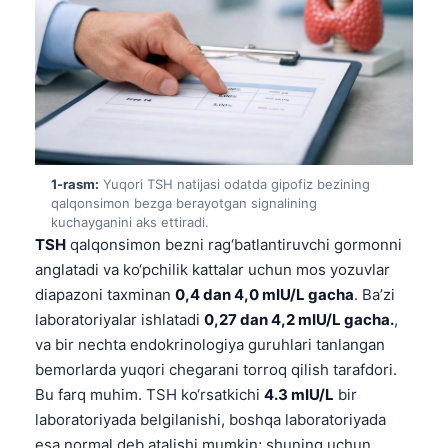
1-rasm:
Yuqori TSH natijasi odatda gipofiz bezining
qalqonsimon bezga berayotgan signalining
kuchayganini aks ettiradi.
TSH
qalqonsimon bezni rag‘batlantiruvchi gormonni
anglatadi va ko‘pchilik kattalar uchun mos yozuvlar
diapazoni taxminan
0,4 dan 4,0 mIU/L gacha
. Ba’zi
laboratoriyalar ishlatadi
0,27 dan 4,2 mIU/L gacha.
,
va bir nechta endokrinologiya guruhlari tanlangan
bemorlarda yuqori chegarani torroq qilish tarafdori.
Bu farq muhim. TSH ko‘rsatkichi
4.3 mIU/L
bir
laboratoriyada belgilanishi, boshqa laboratoriyada
esa normal deb atalishi mumkin; shuning uchun