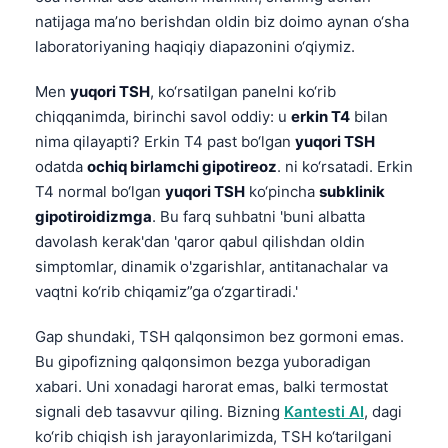
natijaga ma’no berishdan oldin biz doimo aynan o‘sha
laboratoriyaning haqiqiy diapazonini o‘qiymiz.
Men
yuqori TSH
, ko‘rsatilgan panelni ko‘rib
chiqqanimda, birinchi savol oddiy: u
erkin T4
bilan
nima qilayapti? Erkin T4 past bo‘lgan
yuqori TSH
odatda
ochiq birlamchi gipotireoz
. ni ko‘rsatadi. Erkin
T4 normal bo‘lgan
yuqori TSH
ko‘pincha
subklinik
gipotiroidizmga
. Bu farq suhbatni 'buni albatta
davolash kerak'dan 'qaror qabul qilishdan oldin
simptomlar, dinamik o'zgarishlar, antitanachalar va
vaqtni ko‘rib chiqamiz”ga o‘zgartiradi.'
Gap shundaki, TSH qalqonsimon bez gormoni emas.
Bu gipofizning qalqonsimon bezga yuboradigan
xabari. Uni xonadagi harorat emas, balki termostat
signali deb tasavvur qiling. Bizning
Kantesti AI
, dagi
ko‘rib chiqish ish jarayonlarimizda, TSH ko‘tarilgani