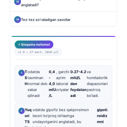
anglatadi?
Tez-tez so'raladigan savollar
⚡ Qisqacha ma'lumot
v1.0 —
27-mart, 2026-yil
T
odatda
0,4
, garchi
0.27-4.2
va
S
taxminan
-
ayrim
mIU/L
homiladorlik
H
normal deb
4,0
laborat
dan
diapazonlari
xabar
mIU
oriyalar
foydalan
pastroq
qilinadi
/L
adi
bo‘ladi.
Yuq
odatda gipofiz bez qalqonsimon
gipoti
.
ori
bezni ko‘proq ishlashga
roidiz
TS
undayotganini anglatadi, bu
mni