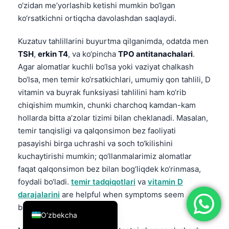
o‘zidan me’yorlashib ketishi mumkin bo‘lgan
简体中文
ko‘rsatkichni ortiqcha davolashdan saqlaydi.
Română
Kuzatuv tahlillarini buyurtma qilganimda, odatda men
Türkçe
TSH
,
erkin T4
, va ko‘pincha
TPO antitanachalari
.
Ελληνικά
Agar alomatlar kuchli bo‘lsa yoki vaziyat chalkash
bo‘lsa, men temir ko‘rsatkichlari, umumiy qon tahlili, D
Português
vitamin va buyrak funksiyasi tahlilini ham ko‘rib
Español
chiqishim mumkin, chunki charchoq kamdan-kam
Italiano
hollarda bitta a’zolar tizimi bilan cheklanadi. Masalan,
temir tanqisligi va qalqonsimon bez faoliyati
עִבְרִית
pasayishi birga uchrashi va soch to‘kilishini
Français
kuchaytirishi mumkin; qo‘llanmalarimiz alomatlar
العربية
faqat qalqonsimon bez bilan bog‘liqdek ko‘rinmasa,
Deutsch
foydali bo‘ladi.
temir tadqiqotlari
va
vitamin D
darajalarini
are helpful when symptoms seem
English
broader than thyroid alone.
O‘zbekcha