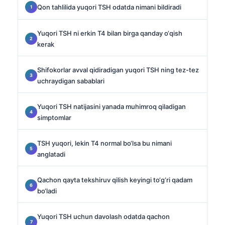
Qon tahlilida yuqori TSH odatda nimani bildiradi
Yuqori TSH ni erkin T4 bilan birga qanday o‘qish
kerak
Shifokorlar avval qidiradigan yuqori TSH ning tez-tez
uchraydigan sabablari
Yuqori TSH natijasini yanada muhimroq qiladigan
simptomlar
TSH yuqori, lekin T4 normal bo‘lsa bu nimani
anglatadi
Qachon qayta tekshiruv qilish keyingi to‘g‘ri qadam
bo‘ladi
Yuqori TSH uchun davolash odatda qachon