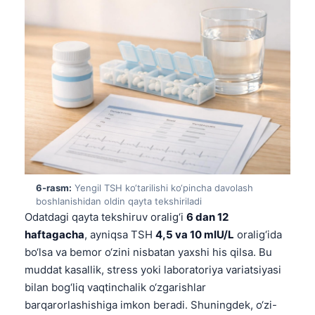
日本語
Eesti
Azərbaycan dili
Bosanski
Svenska
Српски језик
Íslenska
Հայերեն
6-rasm:
Yengil TSH ko‘tarilishi ko‘pincha davolash
Bahasa Indonesia
boshlanishidan oldin qayta tekshiriladi
हिन्दी
Odatdagi qayta tekshiruv oralig‘i
6 dan 12
haftagacha
, ayniqsa TSH
4,5 va 10 mIU/L
oralig‘ida
Nederlands
bo‘lsa va bemor o‘zini nisbatan yaxshi his qilsa. Bu
Dansk
muddat kasallik, stress yoki laboratoriya variatsiyasi
Български
bilan bog‘liq vaqtinchalik o‘zgarishlar
barqarorlashishiga imkon beradi. Shuningdek, o‘zi-
فارسی