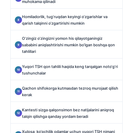
muhokama qilinadi
Homiladorlik, tug‘ruqdan keyingi o‘zgarishlar va
qarish talqinni o‘zgartirishi mumkin
O‘zingiz o‘zingizni yomon his qilayotganingiz
sababini aniqlashtirishi mumkin bo‘lgan boshqa qon
tahlillari
Yuqori TSH qon tahlili haqida keng tarqalgan noto‘g‘ri
tushunchalar
Qachon shifokorga kutmasdan tezroq murojaat qilish
kerak
Kantesti sizga qalqonsimon bez natijalarini aniqroq
talqin qilishga qanday yordam beradi
Xulosa: ko‘pchilik odamlar uchun yuqori TSH nimani