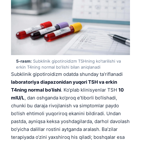
Frysk
Esperanto
Беларуская мова
Татар теле
Кыргызча
ئۇيغۇرچە
5-rasm:
Subklinik gipotiroidizm TSHning ko‘tarilishi va
erkin T4ning normal bo‘lishi bilan aniqlanadi
Cebuano
Subklinik gipotiroidizm odatda shunday ta’riflanadi
Basa Jawa
laboratoriya diapazonidan yuqori TSH va erkin
ພາສາລາວ
T4ning normal bo‘lishi
. Ko‘plab klinisyenlar TSH
10
mIU/L
, dan oshganda ko‘proq e’tiborli bo‘lishadi,
Монгол
chunki bu daraja rivojlanish va simptomlar paydo
Afrikaans
bo‘lish ehtimoli yuqoriroq ekanini bildiradi. Undan
العربية المغربية
pastda, ayniqsa keksa yoshdagilarda, darhol davolash
bo‘yicha dalillar rostini aytganda aralash. Ba’zilar
Occitan
terapiyada o‘zini yaxshiroq his qiladi; boshqalar esa