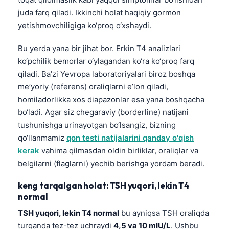
juda farq qiladi. Ikkinchi holat haqiqiy gormon
yetishmovchiligiga ko‘proq o‘xshaydi.
Bu yerda yana bir jihat bor. Erkin T4 analizlari
ko‘pchilik bemorlar o‘ylagandan ko‘ra ko‘proq farq
qiladi. Ba’zi Yevropa laboratoriyalari biroz boshqa
me’yoriy (referens) oraliqlarni e’lon qiladi,
homiladorlikka xos diapazonlar esa yana boshqacha
bo‘ladi. Agar siz chegaraviy (borderline) natijani
tushunishga urinayotgan bo‘lsangiz, bizning
qo‘llanmamiz
qon testi natijalarini qanday o'qish
kerak
vahima qilmasdan oldin birliklar, oraliqlar va
belgilarni (flaglarni) yechib berishga yordam beradi.
keng tarqalgan holat: TSH yuqori, lekin T4
normal
TSH yuqori, lekin T4 normal
bu ayniqsa TSH oraliqda
turganda tez-tez uchraydi
4,5 va 10 mIU/L
. Ushbu