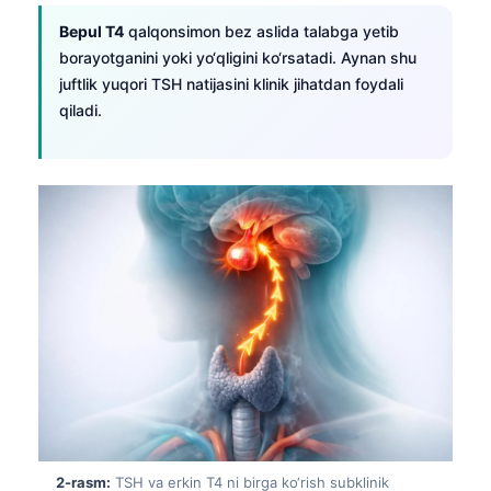
Bepul T4
qalqonsimon bez aslida talabga yetib
borayotganini yoki yo‘qligini ko‘rsatadi. Aynan shu
juftlik yuqori TSH natijasini klinik jihatdan foydali
qiladi.
2-rasm:
TSH va erkin T4 ni birga ko‘rish subklinik