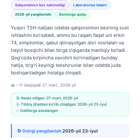
Qalqonsimon bez salomatligi
Laboratoriya talqini
2026-yil yangilanishi
Bemonga qulay
Yuqori TSH natijasi odatda qalqonsimon bezning sust
ishlashini ko‘rsatadi, ammo bu raqam faqat uni erkin
T4, simptomlar, qabul qilinayotgan dori vositalari va
hayot bosqichi bilan birga o‘qiganda mantiqiy bo‘ladi.
Qog‘ozda ko‘pincha xavotirli ko‘rinadigan bunday
natija, to‘g‘ri keyingi tekshiruvlar bilan odatda juda
boshqariladigan holatga chiqadi.
📖 ~11 daqiqa
📅
27-mart, 2026-yil
📝 Nashr etilgan:
27-mart, 2026-yil
🩺 Tibbiy jihatdan ko‘rib chiqilgan:
2026-yil 23-iyul
✅ Dalillarga asoslangan
🔄 Oxirgi yangilanish:
2026-yil 23-iyul