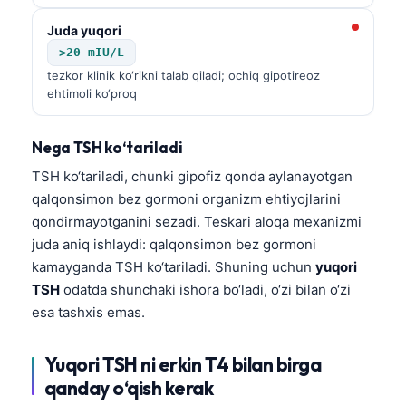
Juda yuqori
>20 mIU/L
tezkor klinik ko‘rikni talab qiladi; ochiq gipotireoz
ehtimoli ko‘proq
Nega TSH ko‘tariladi
TSH ko‘tariladi, chunki gipofiz qonda aylanayotgan
qalqonsimon bez gormoni organizm ehtiyojlarini
qondirmayotganini sezadi. Teskari aloqa mexanizmi
juda aniq ishlaydi: qalqonsimon bez gormoni
kamayganda TSH ko‘tariladi. Shuning uchun
yuqori
TSH
odatda shunchaki ishora bo‘ladi, o‘zi bilan o‘zi
esa tashxis emas.
Yuqori TSH ni erkin T4 bilan birga
qanday o‘qish kerak