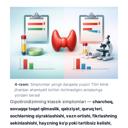
4-rasm:
Simptomlar yengil darajada yuqori TSH klinik
jihatdan ahamiyatli bo‘lish-bo‘lmasligini aniqlashga
yordam beradi
Gipotiroidizmning klassik simptomlari —
charchoq,
sovuqqa toqat qilmaslik, qabziyat, quruq teri,
sochlarning siyraklashishi, vazn ortishi, fikrlashning
sekinlashishi, hayzning ko‘p yoki tartibsiz kelishi,