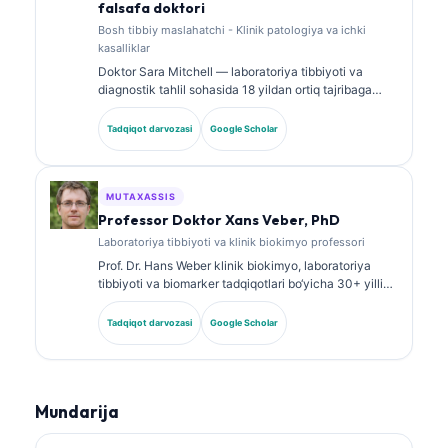
falsafa doktori
Bosh tibbiy maslahatchi - Klinik patologiya va ichki
kasalliklar
Doktor Sara Mitchell — laboratoriya tibbiyoti va
diagnostik tahlil sohasida 18 yildan ortiq tajribaga
ega, kengash tomonidan tasdiqlangan klinik patolog.
U klinik biokimyo bo‘yicha ixtisoslashtirilgan
Tadqiqot darvozasi
Google Scholar
sertifikatlarga ega va klinik amaliyotda biomarker
panellari hamda laboratoriya tahlili bo‘yicha keng
ko‘lamli ishlar e’lon qilgan.
MUTAXASSIS
Professor Doktor Xans Veber, PhD
Laboratoriya tibbiyoti va klinik biokimyo professori
Prof. Dr. Hans Weber klinik biokimyo, laboratoriya
tibbiyoti va biomarker tadqiqotlari bo‘yicha 30+ yillik
tajribaga ega. Germaniya Klinik biokimyo jamiyatining
sobiq prezidenti bo‘lib, u diagnostik panellar tahlili,
Tadqiqot darvozasi
Google Scholar
biomarkerlarni standartlashtirish va AI yordamidagi
laboratoriya tibbiyoti yo‘nalishlariga ixtisoslashgan.
Mundarija