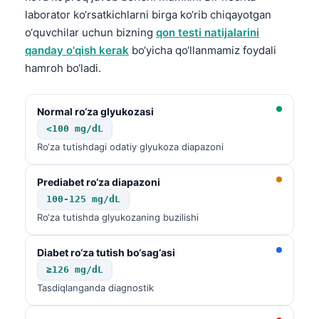
laborator ko‘rsatkichlarni birga ko‘rib chiqayotgan
o‘quvchilar uchun bizning
qon testi natijalarini
qanday o'qish kerak
bo‘yicha qo‘llanmamiz foydali
hamroh bo‘ladi.
Normal ro‘za glyukozasi
<100 mg/dL
Ro‘za tutishdagi odatiy glyukoza diapazoni
Prediabet ro‘za diapazoni
100-125 mg/dL
Ro‘za tutishda glyukozaning buzilishi
Diabet ro‘za tutish bo‘sag‘asi
≥126 mg/dL
Tasdiqlanganda diagnostik