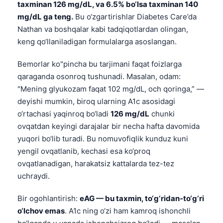
Gàidhlig
taxminan 126 mg/dL, va 6.5% bo‘lsa taxminan 140
mg/dL ga teng.
Bu o‘zgartirishlar Diabetes Care’da
Euskara
Nathan va boshqalar kabi tadqiqotlardan olingan,
Македонски јазик
keng qo‘llaniladigan formulalarga asoslangan.
Latviešu valoda
Bemorlar ko"pincha bu tarjimani faqat foizlarga
Galego
qaraganda osonroq tushunadi. Masalan, odam:
অসমীয়া
"Mening glyukozam faqat 102 mg/dL, och qoringa,” —
සිංහල
deyishi mumkin, biroq ularning A1c asosidagi
o‘rtachasi yaqinroq bo‘ladi
126 mg/dL
chunki
سنڌي
ovqatdan keyingi darajalar bir necha hafta davomida
پښتو
yuqori bo‘lib turadi. Bu nomuvofiqlik kunduz kuni
yengil ovqatlanib, kechasi esa ko‘proq
ovqatlanadigan, harakatsiz kattalarda tez-tez
Slovenčina
uchraydi.
Hrvatski
Suomi
Bir ogohlantirish:
eAG — bu taxmin, to‘g‘ridan-to‘g‘ri
o‘lchov emas
. A1c ning o‘zi ham kamroq ishonchli
Қазақ тілі