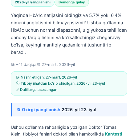
2026-yil yangilanishi
Bemonga qulay
Yaqinda HbA1c natijasini oldingiz va 5.7% yoki 6.4%
nimani anglatishini bilmayapsizmi? Ushbu qo‘llanma
HbA1c uchun normal diapazonni, u glyukoza tahlilidan
qanday farq qilishini va ko‘rsatkichingiz chegaraviy
bo‘lsa, keyingi mantiqiy qadamlarni tushuntirib
beradi.
📖 ~11 daqiqa
📅
27-mart, 2026-yil
📝 Nashr etilgan:
27-mart, 2026-yil
🩺 Tibbiy jihatdan ko‘rib chiqilgan:
2026-yil 23-iyul
✅ Dalillarga asoslangan
🔄 Oxirgi yangilanish:
2026-yil 23-iyul
Ushbu qo‘llanma rahbarligida yozilgan
Doktor Tomas
Klein, tibbiyot fanlari doktori
bilan hamkorlikda
Kantesti