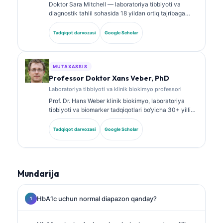
Doktor Sara Mitchell — laboratoriya tibbiyoti va
diagnostik tahlil sohasida 18 yildan ortiq tajribaga
ega, kengash tomonidan tasdiqlangan klinik patolog.
U klinik biokimyo bo‘yicha ixtisoslashtirilgan
Tadqiqot darvozasi
Google Scholar
sertifikatlarga ega va klinik amaliyotda biomarker
panellari hamda laboratoriya tahlili bo‘yicha keng
ko‘lamli ishlar e’lon qilgan.
MUTAXASSIS
Professor Doktor Xans Veber, PhD
Laboratoriya tibbiyoti va klinik biokimyo professori
Prof. Dr. Hans Weber klinik biokimyo, laboratoriya
tibbiyoti va biomarker tadqiqotlari bo‘yicha 30+ yillik
tajribaga ega. Germaniya Klinik biokimyo jamiyatining
sobiq prezidenti bo‘lib, u diagnostik panellar tahlili,
Tadqiqot darvozasi
Google Scholar
biomarkerlarni standartlashtirish va AI yordamidagi
laboratoriya tibbiyoti yo‘nalishlariga ixtisoslashgan.
Mundarija
HbA1c uchun normal diapazon qanday?