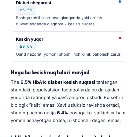
Diabet chegarasi
≥6.5%
Boshqa tahlil bilan tasdiqlanganda yoki qo‘llab-
quvvatlanganda diagnostik kesish nuqtasi
Keskin yuqori
≥9.0%
Qand nazorati yomon; shoshilinch klinik baholash zarur
Nega bu kesish nuqtalari mavjud
The
6.5% HbA1c diabet kesish nuqtasi
tanlangani
shundaki, populyatsion tadqiqotlarda bu darajadan
yuqorida retinopatiya xavfi aniqroq oshadi. Bu sehrli
biologik “kalit” emas. Xavf uzluksiz ravishda ortadi,
shuning uchun natija
6.4%
boshqa ko‘rsatkichlar ham
yomonlashayotgan bo‘lsa, u ishonchli degani emas.