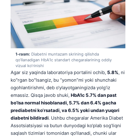
1-rasm:
Diabetni muntazam skrining qilishda
qo‘llanadigan HbA1c standart chegaralarining oddiy
vizual ko‘rinishi
Agar siz yaqinda laboratoriya portalini ochib,
5.8%
, ni
ko"rgan bo"lsangiz, bu “yomon”mi yoki shunchaki
ogohlantirishmi, deb o‘ylayotganingizda yolg‘iz
emassiz. Qisqa javob shuki,
HbA1c 5.7% dan past
bo‘lsa normal hisoblanadi, 5.7% dan 6.4% gacha
prediabetni ko‘rsatadi, va 6.5% yoki undan yuqori
diabetni bildiradi
. Ushbu chegaralar Amerika Diabet
Assotsiatsiyasi va butun dunyodagi ko‘plab sog‘liqni
saqlash tizimlari tomonidan qo‘llanadi, chunki ular