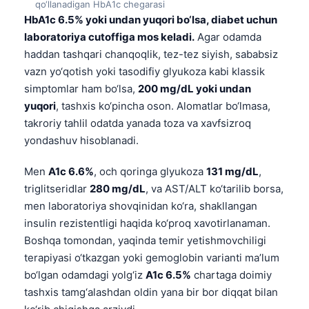
qo‘llanadigan HbA1c chegarasi
HbA1c 6.5% yoki undan yuqori bo‘lsa, diabet uchun
laboratoriya cutoffiga mos keladi.
Agar odamda
haddan tashqari chanqoqlik, tez-tez siyish, sababsiz
vazn yo‘qotish yoki tasodifiy glyukoza kabi klassik
simptomlar ham bo‘lsa,
200 mg/dL yoki undan
yuqori
, tashxis ko‘pincha oson. Alomatlar bo‘lmasa,
takroriy tahlil odatda yanada toza va xavfsizroq
yondashuv hisoblanadi.
Men
A1c 6.6%
, och qoringa glyukoza
131 mg/dL
,
triglitseridlar
280 mg/dL
, va AST/ALT ko‘tarilib borsa,
men laboratoriya shovqinidan ko‘ra, shakllangan
insulin rezistentligi haqida ko‘proq xavotirlanaman.
Boshqa tomondan, yaqinda temir yetishmovchiligi
terapiyasi o‘tkazgan yoki gemoglobin varianti ma’lum
bo‘lgan odamdagi yolg‘iz
A1c 6.5%
chartaga doimiy
tashxis tamg‘alashdan oldin yana bir bor diqqat bilan