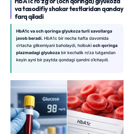
HbA1c ro‘zg‘or (och qoringa) glyukoza
va tasodifiy shakar testlaridan qanday
farq qiladi
HbA1c va och qoringa glyukoza turli savollarga
javob beradi.
HbA1c bir necha hafta davomida
o‘rtacha glikemiyani baholaydi, holbuki
och qoringa
plazmadagi glyukoza
bir kechalik ro‘za tutgandan
keyin ayni bir paytda qondagi qandni o‘lchaydi.