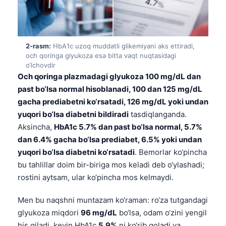
2-rasm:
HbA1c uzoq muddatli glikemiyani aks ettiradi,
och qoringa glyukoza esa bitta vaqt nuqtasidagi
o‘lchovdir
Och qoringa plazmadagi glyukoza 100 mg/dL dan
past bo‘lsa normal hisoblanadi, 100 dan 125 mg/dL
gacha prediabetni ko‘rsatadi, 126 mg/dL yoki undan
yuqori bo‘lsa diabetni bildiradi
tasdiqlanganda.
Aksincha,
HbA1c 5.7% dan past bo‘lsa normal, 5.7%
dan 6.4% gacha bo‘lsa prediabet, 6.5% yoki undan
yuqori bo‘lsa diabetni ko‘rsatadi
. Bemorlar ko‘pincha
bu tahlillar doim bir-biriga mos keladi deb o‘ylashadi;
rostini aytsam, ular ko‘pincha mos kelmaydi.
Men bu naqshni muntazam ko‘raman: ro‘za tutgandagi
glyukoza miqdori
96 mg/dL
bo‘lsa, odam o‘zini yengil
his qiladi, keyin HbA1c
5.9%
ni ko‘rib qoladi va