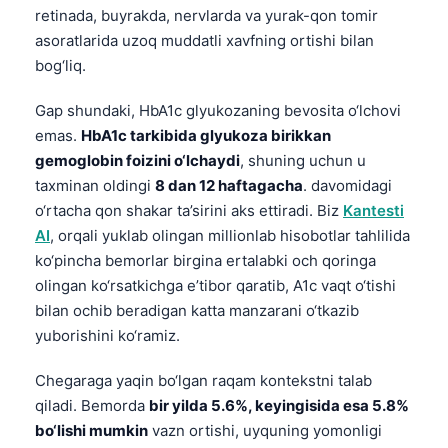
retinada, buyrakda, nervlarda va yurak-qon tomir
asoratlarida uzoq muddatli xavfning ortishi bilan
bog‘liq.
Gap shundaki, HbA1c glyukozaning bevosita o‘lchovi
emas.
HbA1c tarkibida glyukoza birikkan
gemoglobin foizini o‘lchaydi
, shuning uchun u
taxminan oldingi
8 dan 12 haftagacha
. davomidagi
o‘rtacha qon shakar ta’sirini aks ettiradi. Biz
Kantesti
AI
, orqali yuklab olingan millionlab hisobotlar tahlilida
ko‘pincha bemorlar birgina ertalabki och qoringa
olingan ko‘rsatkichga e’tibor qaratib, A1c vaqt o‘tishi
bilan ochib beradigan katta manzarani o‘tkazib
yuborishini ko‘ramiz.
Chegaraga yaqin bo‘lgan raqam kontekstni talab
qiladi. Bemorda
bir yilda 5.6%, keyingisida esa 5.8%
bo‘lishi mumkin
vazn ortishi, uyquning yomonligi