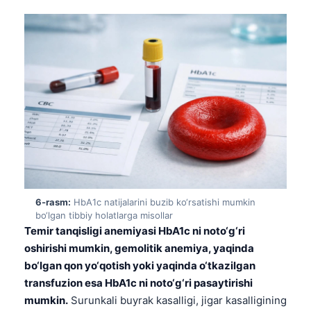
日本語
Eesti
Azərbaycan dili
Bosanski
Svenska
Српски језик
Íslenska
Հայերեն
Bahasa Indonesia
6-rasm:
HbA1c natijalarini buzib ko‘rsatishi mumkin
हिन्दी
bo‘lgan tibbiy holatlarga misollar
Temir tanqisligi anemiyasi HbA1c ni noto‘g‘ri
Nederlands
oshirishi mumkin, gemolitik anemiya, yaqinda
Dansk
bo‘lgan qon yo‘qotish yoki yaqinda o‘tkazilgan
Български
transfuzion esa HbA1c ni noto‘g‘ri pasaytirishi
mumkin.
Surunkali buyrak kasalligi, jigar kasalligining
فارسی