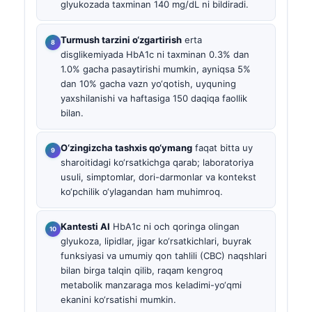
glyukozada taxminan 140 mg/dL ni bildiradi.
Turmush tarzini o‘zgartirish
erta
disglikemiyada HbA1c ni taxminan 0.3% dan
1.0% gacha pasaytirishi mumkin, ayniqsa 5%
dan 10% gacha vazn yo‘qotish, uyquning
yaxshilanishi va haftasiga 150 daqiqa faollik
bilan.
O‘zingizcha tashxis qo‘ymang
faqat bitta uy
sharoitidagi ko‘rsatkichga qarab; laboratoriya
usuli, simptomlar, dori-darmonlar va kontekst
ko‘pchilik o‘ylagandan ham muhimroq.
Kantesti AI
HbA1c ni och qoringa olingan
glyukoza, lipidlar, jigar ko‘rsatkichlari, buyrak
funksiyasi va umumiy qon tahlili (CBC) naqshlari
bilan birga talqin qilib, raqam kengroq
metabolik manzaraga mos keladimi-yo‘qmi
ekanini ko‘rsatishi mumkin.