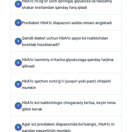
HbA1c ro‘zg‘or (och qoringa) glyukoza va tasodifiy
shakar testlaridan qanday farq qiladi
Prediabet HbA1c diapazoni aslida nimani anglatadi
Qandli diabet uchun HbA1c qaysi ko‘rsatkichdan
boshlab hisoblanadi?
HbA1c taxminiy o‘rtacha glyukozaga qanday tarjima
qilinadi
HbA1c qachon noto‘g‘ri (yuqori yoki past) chiqishi
mumkin
HbA1c ko‘rsatkichingiz chegaraviy bo‘lsa, keyin nima
qilish kerak
Agar siz prediabet diapazonida bo‘lsangiz, HbA1c ni
qanday pasaytirish mumkin