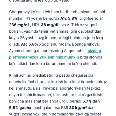
diabetga ancha tezroq o‘tib ketadi.
Chegaraviy ko‘rsatkich ham baribir ahamiyatli bo‘lishi
mumkin. 41 yoshli bemorda
A1c 5.8%
, triglitseridlar
236 mg/dL
, HDL
38 mg/dL
, va ALT biroz yuqori
bo‘lishi, yaqinda temir yetishmasligini davolashdan
keyin 26 yoshli ozg‘in bemordagi holatdan juda farq
qiladi.
A1c 5.8%
Xuddi shu raqam. Boshqa hikoya.
Aynan shuning uchun bizning AI qon tahlili
bizning
platformamizga yuklashingiz mumkin
bitta alohida
ko‘rsatkichdan ko‘ra butun panelni ko‘rib chiqadi.
Klinikachilar prediabetning pastki chegarasida
qanchalik faol choralar ko‘rish kerakligi borasida biroz
kelishmaydi. Ba’zi Yevropa laboratoriyalari tez-tez
qayta tekshirtirmasdan, turmush tarzini o‘zgartirish
bo‘yicha maslahat berishga urg‘u beradi
5.7% dan
5.8% gacha
, boshqalari esa BMI
30 kg/m²
dan
yuqori bo‘lsa yoki oldin homiladorlik davrida diabet