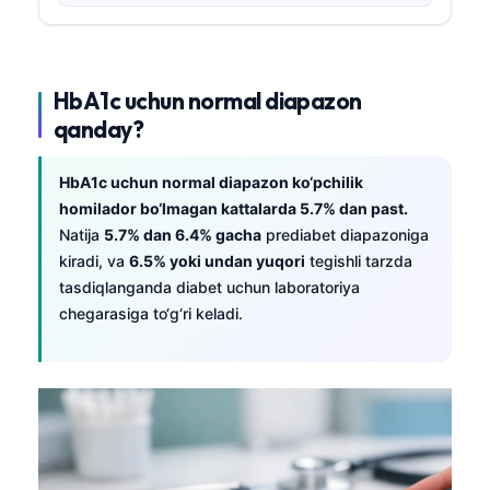
HbA1c uchun normal diapazon
qanday?
HbA1c uchun normal diapazon ko‘pchilik
homilador bo‘lmagan kattalarda 5.7% dan past.
Natija
5.7% dan 6.4% gacha
prediabet diapazoniga
kiradi, va
6.5% yoki undan yuqori
tegishli tarzda
tasdiqlanganda diabet uchun laboratoriya
chegarasiga to‘g‘ri keladi.