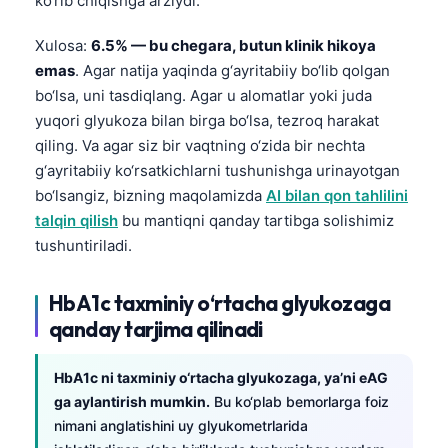
ko‘rib chiqishga arziydi.
Xulosa:
6.5% — bu chegara, butun klinik hikoya
emas
. Agar natija yaqinda g‘ayritabiiy bo‘lib qolgan
bo‘lsa, uni tasdiqlang. Agar u alomatlar yoki juda
yuqori glyukoza bilan birga bo‘lsa, tezroq harakat
qiling. Va agar siz bir vaqtning o‘zida bir nechta
g‘ayritabiiy ko‘rsatkichlarni tushunishga urinayotgan
bo‘lsangiz, bizning maqolamizda
AI bilan qon tahlilini
talqin qilish
bu mantiqni qanday tartibga solishimiz
tushuntiriladi.
HbA1c taxminiy o‘rtacha glyukozaga
qanday tarjima qilinadi
HbA1c ni taxminiy o‘rtacha glyukozaga, ya’ni eAG
ga aylantirish mumkin.
Bu ko‘plab bemorlarga foiz
Norsk bokmål
nimani anglatishini uy glyukometrlarida
Ślōnskŏ gŏdka