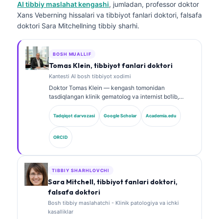
AI tibbiy maslahat kengashi
, jumladan, professor doktor
Xans Veberning hissalari va tibbiyot fanlari doktori, falsafa
doktori Sara Mitchellning tibbiy sharhi.
BOSH MUALLIF
Tomas Klein, tibbiyot fanlari doktori
Kantesti AI bosh tibbiyot xodimi
Doktor Tomas Klein — kengash tomonidan
tasdiqlangan klinik gematolog va internist bo‘lib,
laboratoriya tibbiyoti va AI yordamida klinik tahlil
sohasida 15 yildan ortiq tajribaga ega. Kantesti AI
Tadqiqot darvozasi
Google Scholar
Academia.edu
kompaniyasida Bosh tibbiy xodim sifatida u xususiy
neyron tarmoqning tibbiy aniqligi bo‘yicha klinik
ORCID
nazoratni ta’minlaydi. Doktor Klein biomarkerlar
talqini va laboratoriya diagnostikasi bo‘yicha
laboratoriya tibbiyoti mavzularida keng ko‘lamli ilmiy
ishlar e’lon qilgan.
TIBBIY SHARHLOVCHI
Sara Mitchell, tibbiyot fanlari doktori,
falsafa doktori
Bosh tibbiy maslahatchi - Klinik patologiya va ichki
kasalliklar