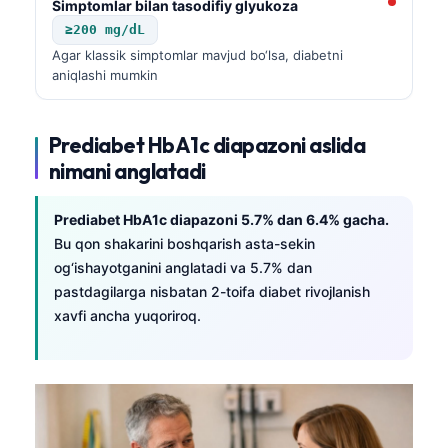
Simptomlar bilan tasodifiy glyukoza
≥200 mg/dL
Agar klassik simptomlar mavjud bo‘lsa, diabetni
aniqlashi mumkin
Prediabet HbA1c diapazoni aslida
nimani anglatadi
Prediabet HbA1c diapazoni 5.7% dan 6.4% gacha.
Bu qon shakarini boshqarish asta-sekin
og‘ishayotganini anglatadi va 5.7% dan
pastdagilarga nisbatan 2-toifa diabet rivojlanish
xavfi ancha yuqoriroq.