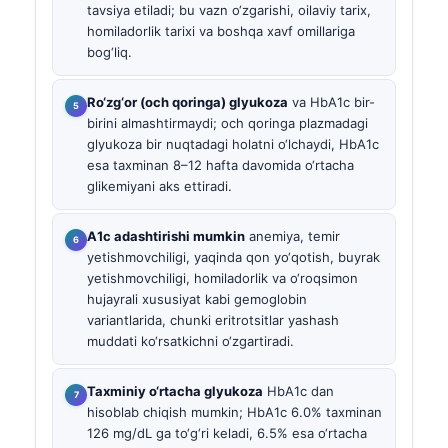
tavsiya etiladi; bu vazn o‘zgarishi, oilaviy tarix,
homiladorlik tarixi va boshqa xavf omillariga
bog‘liq.
Ro‘zg‘or (och qoringa) glyukoza
va HbA1c bir-
birini almashtirmaydi; och qoringa plazmadagi
glyukoza bir nuqtadagi holatni o‘lchaydi, HbA1c
esa taxminan 8–12 hafta davomida o‘rtacha
glikemiyani aks ettiradi.
A1c adashtirishi mumkin
anemiya, temir
yetishmovchiligi, yaqinda qon yo‘qotish, buyrak
yetishmovchiligi, homiladorlik va o‘roqsimon
hujayrali xususiyat kabi gemoglobin
variantlarida, chunki eritrotsitlar yashash
muddati ko‘rsatkichni o‘zgartiradi.
Taxminiy o‘rtacha glyukoza
HbA1c dan
hisoblab chiqish mumkin; HbA1c 6.0% taxminan
126 mg/dL ga to‘g‘ri keladi, 6.5% esa o‘rtacha