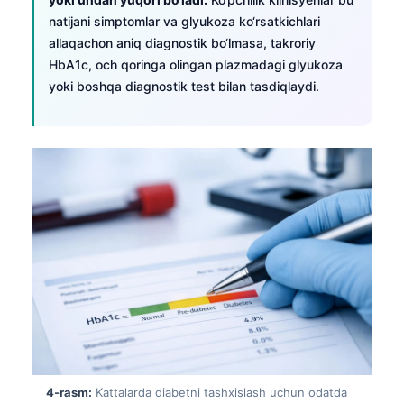
natijani simptomlar va glyukoza ko‘rsatkichlari
allaqachon aniq diagnostik bo‘lmasa, takroriy
HbA1c, och qoringa olingan plazmadagi glyukoza
yoki boshqa diagnostik test bilan tasdiqlaydi.
4-rasm:
Kattalarda diabetni tashxislash uchun odatda