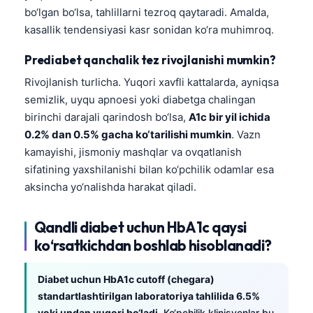
bo‘lgan bo‘lsa, tahlillarni tezroq qaytaradi. Amalda,
kasallik tendensiyasi kasr sonidan ko‘ra muhimroq.
Prediabet qanchalik tez rivojlanishi mumkin?
Rivojlanish turlicha. Yuqori xavfli kattalarda, ayniqsa
semizlik, uyqu apnoesi yoki diabetga chalingan
birinchi darajali qarindosh bo‘lsa,
A1c bir yil ichida
0.2% dan 0.5% gacha ko‘tarilishi mumkin
. Vazn
kamayishi, jismoniy mashqlar va ovqatlanish
sifatining yaxshilanishi bilan ko‘pchilik odamlar esa
aksincha yo‘nalishda harakat qiladi.
Qandli diabet uchun HbA1c qaysi
ko‘rsatkichdan boshlab hisoblanadi?
Diabet uchun HbA1c cutoff (chegara)
standartlashtirilgan laboratoriya tahlilida 6.5%
yoki undan yuqori bo‘ladi.
Ko‘pchilik klinisyenlar bu