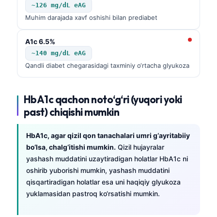
~126 mg/dL eAG
తెలుగు
Muhim darajada xavf oshishi bilan prediabet
मराठी
A1c 6.5%
اردو
~140 mg/dL eAG
বাংলা
Qandli diabet chegarasidagi taxminiy o‘rtacha glyukoza
Shqip
Magyar
HbA1c qachon noto‘g‘ri (yuqori yoki
past) chiqishi mumkin
Slovenščina
한국어
HbA1c, agar qizil qon tanachalari umri g‘ayritabiiy
Polski
bo‘lsa, chalg‘itishi mumkin.
Qizil hujayralar
Lietuvių kalba
yashash muddatini uzaytiradigan holatlar HbA1c ni
oshirib yuborishi mumkin, yashash muddatini
Русский
qisqartiradigan holatlar esa uni haqiqiy glyukoza
ქართული
yuklamasidan pastroq ko‘rsatishi mumkin.
Čeština