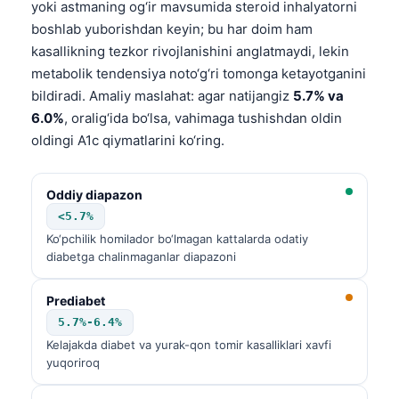
yoki astmaning og‘ir mavsumida steroid inhalyatorni
boshlab yuborishdan keyin; bu har doim ham
kasallikning tezkor rivojlanishini anglatmaydi, lekin
metabolik tendensiya noto‘g‘ri tomonga ketayotganini
bildiradi. Amaliy maslahat: agar natijangiz
5.7% va
6.0%
, oralig‘ida bo‘lsa, vahimaga tushishdan oldin
oldingi A1c qiymatlarini ko‘ring.
Oddiy diapazon
<5.7%
Ko‘pchilik homilador bo‘lmagan kattalarda odatiy
diabetga chalinmaganlar diapazoni
Prediabet
5.7%-6.4%
Kelajakda diabet va yurak-qon tomir kasalliklari xavfi
yuqoriroq