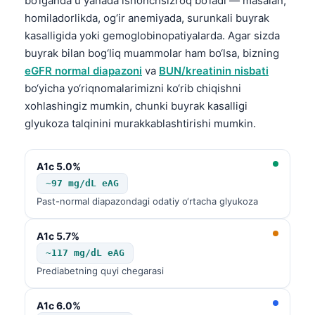
bo‘lganda u yanada ishonchsizroq bo‘ladi — masalan,
Català
homiladorlikda, og‘ir anemiyada, surunkali buyrak
Українська
kasalligida yoki gemoglobinopatiyalarda. Agar sizda
buyrak bilan bog‘liq muammolar ham bo‘lsa, bizning
አማርኛ
eGFR normal diapazoni
va
BUN/kreatinin nisbati
Kiswahili
bo‘yicha yo‘riqnomalarimizni ko‘rib chiqishni
ភាសាខ្មែរ
xohlashingiz mumkin, chunki buyrak kasalligi
glyukoza talqinini murakkablashtirishi mumkin.
ဗမာစာ
ไทย
A1c 5.0%
Tagalog
~97 mg/dL eAG
Tiếng Việt
Past-normal diapazondagi odatiy o‘rtacha glyukoza
Bahasa Melayu
A1c 5.7%
മലയാളം
~117 mg/dL eAG
ಕನ್ನಡ
Prediabetning quyi chegarasi
ગુજરાતી
A1c 6.0%
தமிழ்