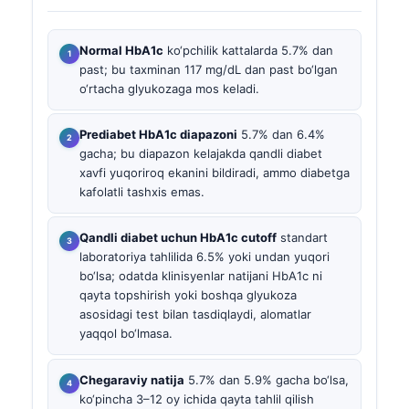
Normal HbA1c
ko‘pchilik kattalarda 5.7% dan
past; bu taxminan 117 mg/dL dan past bo‘lgan
o‘rtacha glyukozaga mos keladi.
Prediabet HbA1c diapazoni
5.7% dan 6.4%
gacha; bu diapazon kelajakda qandli diabet
xavfi yuqoriroq ekanini bildiradi, ammo diabetga
kafolatli tashxis emas.
Qandli diabet uchun HbA1c cutoff
standart
laboratoriya tahlilida 6.5% yoki undan yuqori
bo‘lsa; odatda klinisyenlar natijani HbA1c ni
qayta topshirish yoki boshqa glyukoza
asosidagi test bilan tasdiqlaydi, alomatlar
yaqqol bo‘lmasa.
Chegaraviy natija
5.7% dan 5.9% gacha bo‘lsa,
ko‘pincha 3–12 oy ichida qayta tahlil qilish