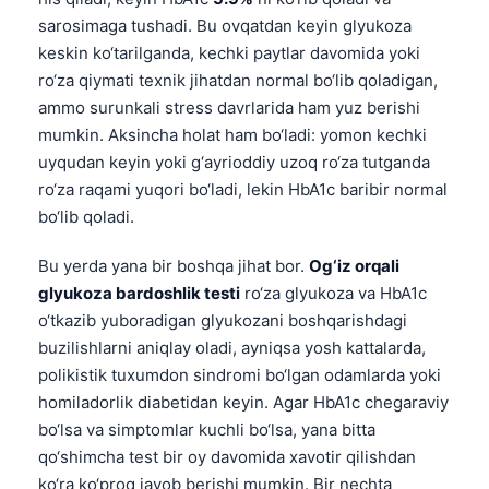
sarosimaga tushadi. Bu ovqatdan keyin glyukoza
keskin ko‘tarilganda, kechki paytlar davomida yoki
ro‘za qiymati texnik jihatdan normal bo‘lib qoladigan,
ammo surunkali stress davrlarida ham yuz berishi
mumkin. Aksincha holat ham bo‘ladi: yomon kechki
uyqudan keyin yoki g‘ayrioddiy uzoq ro‘za tutganda
ro‘za raqami yuqori bo‘ladi, lekin HbA1c baribir normal
bo‘lib qoladi.
Bu yerda yana bir boshqa jihat bor.
Og‘iz orqali
glyukoza bardoshlik testi
ro‘za glyukoza va HbA1c
o‘tkazib yuboradigan glyukozani boshqarishdagi
buzilishlarni aniqlay oladi, ayniqsa yosh kattalarda,
polikistik tuxumdon sindromi bo‘lgan odamlarda yoki
homiladorlik diabetidan keyin. Agar HbA1c chegaraviy
bo‘lsa va simptomlar kuchli bo‘lsa, yana bitta
qo‘shimcha test bir oy davomida xavotir qilishdan
ko‘ra ko‘proq javob berishi mumkin. Bir nechta