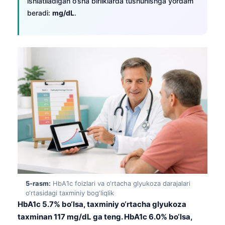
ishlatiladigan o‘sha birliklarda tushunishga yordam
Frysk
beradi:
mg/dL
.
Esperanto
Беларуская мова
Татар теле
Кыргызча
ئۇيغۇرچە
Cebuano
Basa Jawa
ພາສາລາວ
Монгол
Afrikaans
5-rasm:
HbA1c foizlari va o‘rtacha glyukoza darajalari
العربية المغربية
o‘rtasidagi taxminiy bog‘liqlik
HbA1c 5.7% bo‘lsa, taxminiy o‘rtacha glyukoza
Occitan
taxminan 117 mg/dL ga teng. HbA1c 6.0% bo‘lsa,