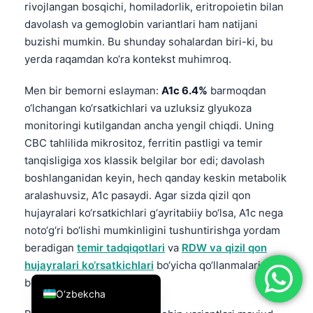
rivojlangan bosqichi, homiladorlik, eritropoietin bilan
简体中文
davolash va gemoglobin variantlari ham natijani
Română
buzishi mumkin. Bu shunday sohalardan biri-ki, bu
yerda raqamdan ko‘ra kontekst muhimroq.
Türkçe
Ελληνικά
Men bir bemorni eslayman:
A1c 6.4%
barmoqdan
o‘lchangan ko‘rsatkichlari va uzluksiz glyukoza
Português
monitoringi kutilgandan ancha yengil chiqdi. Uning
Español
CBC tahlilida mikrositoz, ferritin pastligi va temir
Italiano
tanqisligiga xos klassik belgilar bor edi; davolash
boshlanganidan keyin, hech qanday keskin metabolik
עִבְרִית
aralashuvsiz, A1c pasaydi. Agar sizda qizil qon
Français
hujayralari ko‘rsatkichlari g‘ayritabiiy bo‘lsa, A1c nega
العربية
noto‘g‘ri bo‘lishi mumkinligini tushuntirishga yordam
beradigan
temir tadqiqotlari
va
RDW va qizil qon
Deutsch
hujayralari ko‘rsatkichlari
bo‘yicha qo‘llanmalarimiz
English
bor.
O‘zbekcha