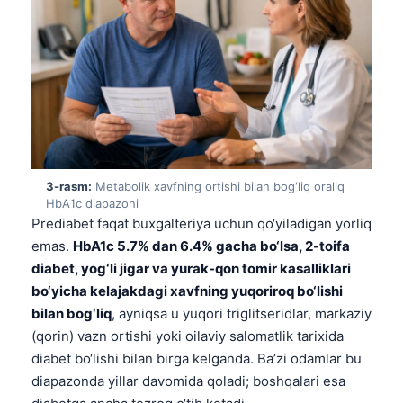
3-rasm:
Metabolik xavfning ortishi bilan bog‘liq oraliq
HbA1c diapazoni
Prediabet faqat buxgalteriya uchun qo‘yiladigan yorliq
emas.
HbA1c 5.7% dan 6.4% gacha bo‘lsa, 2-toifa
diabet, yog‘li jigar va yurak-qon tomir kasalliklari
bo‘yicha kelajakdagi xavfning yuqoriroq bo‘lishi
bilan bog‘liq
, ayniqsa u yuqori triglitseridlar, markaziy
(qorin) vazn ortishi yoki oilaviy salomatlik tarixida
diabet bo‘lishi bilan birga kelganda. Ba’zi odamlar bu
diapazonda yillar davomida qoladi; boshqalari esa