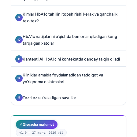
Kimlar HbA1c tahlilini topshirishi kerak va qanchalik
tez-tez?
HbA1c natijalarini o‘qishda bemorlar qiladigan keng
tarqalgan xatolar
Kantesti AI HbA1c ni kontekstda qanday talqin qiladi
Kliniklar amalda foydalanadigan tadqiqot va
yo‘riqnoma eslatmalari
Tez-tez so'raladigan savollar
⚡ Qisqacha ma'lumot
v1.0 —
27-mart, 2026-yil