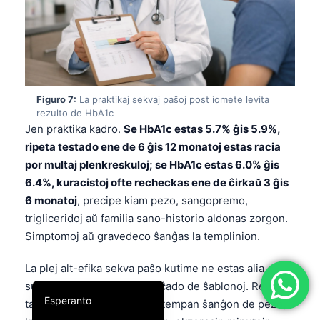
简体中文
Română
Türkçe
Ελληνικά
Figuro 7:
La praktikaj sekvaj paŝoj post iomete levita
Português
rezulto de HbA1c
Jen praktika kadro.
Se HbA1c estas 5.7% ĝis 5.9%,
Español
ripeta testado ene de 6 ĝis 12 monatoj estas racia
Italiano
por multaj plenkreskuloj; se HbA1c estas 6.0% ĝis
6.4%, kuracistoj ofte recheckas ene de ĉirkaŭ 3 ĝis
עִבְרִית
6 monatoj
, precipe kiam pezo, sangopremo,
Français
trigliceridoj aŭ familia sano-historio aldonas zorgon.
العربية
Simptomoj aŭ gravedeco ŝanĝas la templinion.
Deutsch
La plej alt-efika sekva paŝo kutime ne estas alia
English
suplemento. Temas pri serĉado de ŝablonoj. Reviziu
Esperanto
talian cirkonferencon, lastatempan ŝanĝon de pezo,