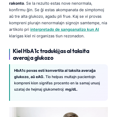
rakonto
. Se la rezulto estas nove nenormala,
konfirmu ĝin. Se ĝi estas akompanata de simptomoj
aŭ tre alta glukozo, agadu pli frue. Kaj se vi provas
kompreni plurajn nenormalajn signojn samtempe, nia
artikolo pri
interpretado de sangoanalizo kun AI
klarigas kiel ni organizas tiun rezonadon.
Kiel HbA1c tradukiĝas al taksita
averaĝa glukozo
HbA1c povas esti konvertita al taksita averaĝa
glukozo, aŭ eAG.
Tio helpas multajn pacientojn
kompreni kion signifas procento en la samaj unuoj
uzataj de hejmaj glukometroj:
mg/dL
.