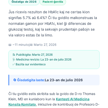
Ĝisdatigo de 2026
Pacient-ĝentila
Ĵus ricevis rezulton de HbA1c kaj ne certas kion
signifas 5.7% aŭ 6.4%? Ĉi tiu gvidilo malkonstruas la
normalan gamon por HbA1c, kiel ĝi diferencas de
glukozaj testoj, kaj la sekvajn prudentajn paŝojn se
via valoro estas ĉe la limo.
📖 ~11 minutoj
📅
Marto 27, 2026
📝 Publikigita:
Marto 27, 2026
🩺 Medicina revizio:
La 23-an de julio 2026
✅ Bazita sur evidenteco
🔄 Ĝisdatigita laste:
La 23-an de julio 2026
Ĉi tiu gvidilo estis skribita sub la gvido de
D-ro Thomas
Klein, MD
en kunlaboro kun la
Kantesti AI Medicina
Konsila Komitato
, inkluzive de kontribuoj de Profesoro D-