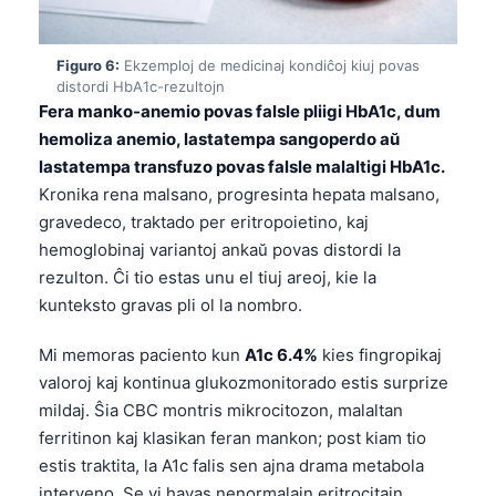
O‘zbekcha
Українська
Figuro 6:
Ekzemploj de medicinaj kondiĉoj kiuj povas
distordi HbA1c-rezultojn
አማርኛ
Fera manko-anemio povas falsle pliigi HbA1c, dum
Kiswahili
hemoliza anemio, lastatempa sangoperdo aŭ
ភាសាខ្មែរ
lastatempa transfuzo povas falsle malaltigi HbA1c.
Kronika rena malsano, progresinta hepata malsano,
ဗမာစာ
gravedeco, traktado per eritropoietino, kaj
ไทย
hemoglobinaj variantoj ankaŭ povas distordi la
Tagalog
rezulton. Ĉi tio estas unu el tiuj areoj, kie la
kunteksto gravas pli ol la nombro.
Tiếng Việt
Bahasa Melayu
Mi memoras paciento kun
A1c 6.4%
kies fingropikaj
valoroj kaj kontinua glukozmonitorado estis surprize
മലയാളം
mildaj. Ŝia CBC montris mikrocitozon, malaltan
ಕನ್ನಡ
ferritinon kaj klasikan feran mankon; post kiam tio
ગુજરાતી
estis traktita, la A1c falis sen ajna drama metabola
தமிழ்
interveno. Se vi havas nenormalajn eritrocitajn