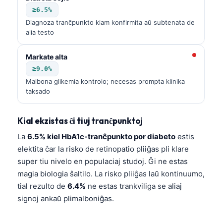
≥6.5%
Diagnoza tranĉpunkto kiam konfirmita aŭ subtenata de
alia testo
Markate alta
≥9.0%
Malbona glikemia kontrolo; necesas prompta klinika
taksado
Kial ekzistas ĉi tiuj tranĉpunktoj
La
6.5% kiel HbA1c-tranĉpunkto por diabeto
estis
elektita ĉar la risko de retinopatio pliiĝas pli klare
super tiu nivelo en populaciaj studoj. Ĝi ne estas
magia biologia ŝaltilo. La risko pliiĝas laŭ kontinuumo,
tial rezulto de
6.4%
ne estas trankviliga se aliaj
signoj ankaŭ plimalboniĝas.