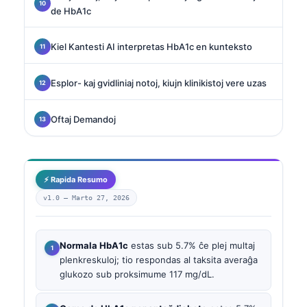
de HbA1c
Kiel Kantesti AI interpretas HbA1c en kunteksto
Esplor- kaj gvidliniaj notoj, kiujn klinikistoj vere uzas
Oftaj Demandoj
⚡ Rapida Resumo
v1.0 —
Marto 27, 2026
Normala HbA1c
estas sub 5.7% ĉe plej multaj
plenkreskuloj; tio respondas al taksita averaĝa
glukozo sub proksimume 117 mg/dL.