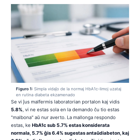
Figuro 1:
Simpla vidaĵo de la normaj HbA1c-limoj uzataj
en rutina diabeta ekzamenado
Se vi ĵus malfermis laboratorian portalon kaj vidis
5.8%
, vi ne estas sola en la demando ĉu tio estas
"malbona" aŭ nur averto. La mallonga respondo
estas, ke
HbA1c sub 5.7% estas konsiderata
normala, 5.7% ĝis 6.4% sugestas antaŭdiabeton, kaj