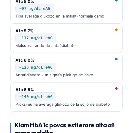
A1c 5.0%
Frysk
~97 mg/dL eAG
Беларуская мова
Tipa averaĝa glukozo en la malalt-normala gamo
Татар теле
A1c 5.7%
Кыргызча
~117 mg/dL eAG
ئۇيغۇرچە
Malsupra rando de antaŭdiabeto
Cebuano
A1c 6.0%
Basa Jawa
~126 mg/dL eAG
ພາສາລາວ
Antaŭdiabeto kun signifa plialtigo de risko
Монгол
A1c 6.5%
Afrikaans
~140 mg/dL eAG
العربية المغربية
Proksimuma averaĝa glukozo ĉe la sojlo de diabeto
Occitan
Gàidhlig
Kiam HbA1c povas esti erare alta aŭ
erare malalta