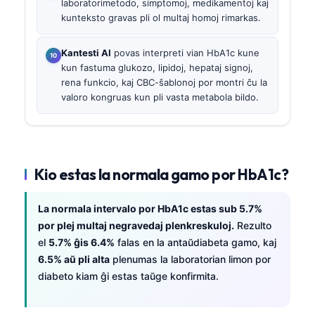
laboratorimetodo, simptomoj, medikamentoj kaj
kunteksto gravas pli ol multaj homoj rimarkas.
Kantesti AI
povas interpreti vian HbA1c kune
kun fastuma glukozo, lipidoj, hepataj signoj,
rena funkcio, kaj CBC-ŝablonoj por montri ĉu la
valoro kongruas kun pli vasta metabola bildo.
Kio estas la normala gamo por HbA1c?
La normala intervalo por HbA1c estas sub 5.7%
por plej multaj negravedaj plenkreskuloj.
Rezulto
el
5.7% ĝis 6.4%
falas en la antaŭdiabeta gamo, kaj
6.5% aŭ pli alta
plenumas la laboratorian limon por
diabeto kiam ĝi estas taŭge konfirmita.