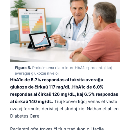
Figuro 5:
Proksimuma rilato inter HbA1c-procentoj kaj
averaĝaj glukozaj niveloj
HbA1c de 5.7% respondas al taksita averaĝa
glukozo de ĉirkaŭ 117 mg/dL. HbA1c de 6.0%
respondas al ĉirkaŭ 126 mg/dL, kaj 6.5% respondas
al ĉirkaŭ 140 mg/dL.
Tiuj konvertiĝoj venas el vaste
uzataj formuloj derivitaj el studoj kiel Nathan et al. en
Diabetes Care.
Pacientoj ofte trovas ĉi tiun tradukon pli facile