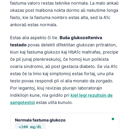
fastuma valoro restas teknike normala. La malo ankaŭ
okazas post malbona nokta dormo aŭ nekutime longa
fasto, kie la fastuma nombro estas alta, sed la A1c
ankoraŭ estas normala.
Estas alia aspekto ĉi tie.
Buŝa glukozelteniva
testado
povas detekti difektitan glukozan pritrakton,
kiun kaj fastuma glukozo kaj HbA1c maltrafas, precipe
ĉe pli junaj plenkreskuloj, ĉe homoj kun polikista
ovaria sindromo, aŭ post gestacia diabeto. Se via A1c
estas ĉe la limo kaj simptomoj estas fortaj, unu plia
testo povas respondi pli ol alia monato da zorgado.
Por legantoj, kiuj revizias plurajn laboratorajn
indikilojn kune, nia gvidilo pri
kiel legi rezultojn de
sangotestoj
estas utila kunulo.
Normala fastuma glukozo
<100 mg/dL