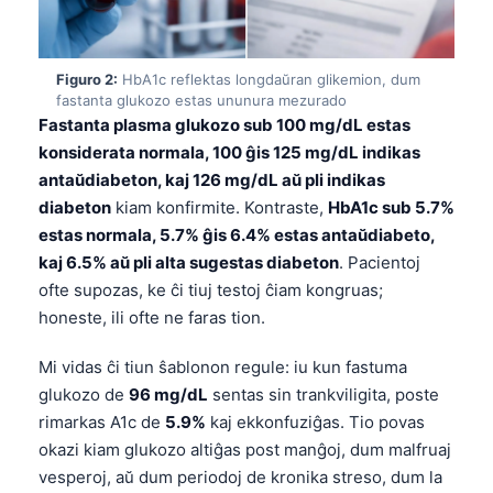
Figuro 2:
HbA1c reflektas longdaŭran glikemion, dum
fastanta glukozo estas ununura mezurado
Fastanta plasma glukozo sub 100 mg/dL estas
konsiderata normala, 100 ĝis 125 mg/dL indikas
antaŭdiabeton, kaj 126 mg/dL aŭ pli indikas
diabeton
kiam konfirmite. Kontraste,
HbA1c sub 5.7%
estas normala, 5.7% ĝis 6.4% estas antaŭdiabeto,
kaj 6.5% aŭ pli alta sugestas diabeton
. Pacientoj
ofte supozas, ke ĉi tiuj testoj ĉiam kongruas;
honeste, ili ofte ne faras tion.
Mi vidas ĉi tiun ŝablonon regule: iu kun fastuma
glukozo de
96 mg/dL
sentas sin trankviligita, poste
rimarkas A1c de
5.9%
kaj ekkonfuziĝas. Tio povas
okazi kiam glukozo altiĝas post manĝoj, dum malfruaj
vesperoj, aŭ dum periodoj de kronika streso, dum la