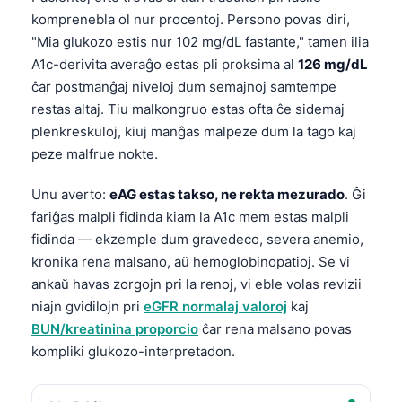
komprenebla ol nur procentoj. Persono povas diri,
"Mia glukozo estis nur 102 mg/dL fastante," tamen ilia
A1c-derivita averaĝo estas pli proksima al
126 mg/dL
ĉar postmanĝaj niveloj dum semajnoj samtempe
restas altaj. Tiu malkongruo estas ofta ĉe sidemaj
plenkreskuloj, kiuj manĝas malpeze dum la tago kaj
peze malfrue nokte.
Unu averto:
eAG estas takso, ne rekta mezurado
. Ĝi
fariĝas malpli fidinda kiam la A1c mem estas malpli
fidinda — ekzemple dum gravedeco, severa anemio,
kronika rena malsano, aŭ hemoglobinopatioj. Se vi
ankaŭ havas zorgojn pri la renoj, vi eble volas revizii
niajn gvidilojn pri
eGFR normalaj valoroj
kaj
BUN/kreatinina proporcio
ĉar rena malsano povas
kompliki glukozo-interpretadon.
Norsk bokmål
Ślōnskŏ gŏdka