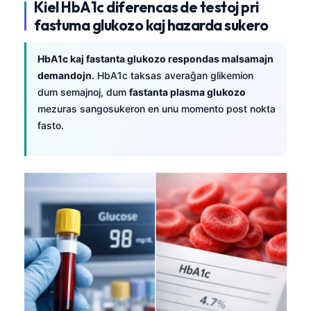
Kiel HbA1c diferencas de testoj pri
fastuma glukozo kaj hazarda sukero
HbA1c kaj fastanta glukozo respondas malsamajn
demandojn.
HbA1c taksas averaĝan glikemion
dum semajnoj, dum
fastanta plasma glukozo
mezuras sangosukeron en unu momento post nokta
fasto.