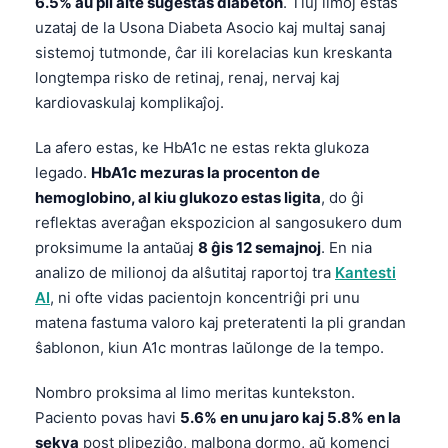
6.5% aŭ pli alte sugestas diabeton
. Tiuj limoj estas
uzataj de la Usona Diabeta Asocio kaj multaj sanaj
sistemoj tutmonde, ĉar ili korelacias kun kreskanta
longtempa risko de retinaj, renaj, nervaj kaj
kardiovaskulaj komplikaĵoj.
La afero estas, ke HbA1c ne estas rekta glukoza
legado.
HbA1c mezuras la procenton de
hemoglobino, al kiu glukozo estas ligita
, do ĝi
reflektas averaĝan ekspozicion al sangosukero dum
proksimume la antaŭaj
8 ĝis 12 semajnoj
. En nia
analizo de milionoj da alŝutitaj raportoj tra
Kantesti
AI
, ni ofte vidas pacientojn koncentriĝi pri unu
matena fastuma valoro kaj preteratenti la pli grandan
ŝablonon, kiun A1c montras laŭlonge de la tempo.
Nombro proksima al limo meritas kuntekston.
Paciento povas havi
5.6% en unu jaro kaj 5.8% en la
sekva
post plipeziĝo, malbona dormo, aŭ komenci