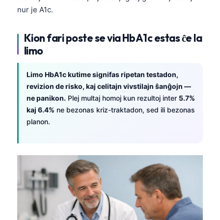
日本語
nur je A1c.
Eesti
Kion fari poste se via HbA1c estas ĉe la
Azərbaycan dili
limo
Bosanski
Svenska
Limo HbA1c kutime signifas ripetan testadon,
Српски језик
revizion de risko, kaj celitajn vivstilajn ŝanĝojn —
ne panikon.
Plej multaj homoj kun rezultoj inter
5.7%
Íslenska
kaj 6.4%
ne bezonas kriz-traktadon, sed ili bezonas
Հայերեն
planon.
Bahasa Indonesia
हिन्दी
Nederlands
Dansk
Български
فارسی