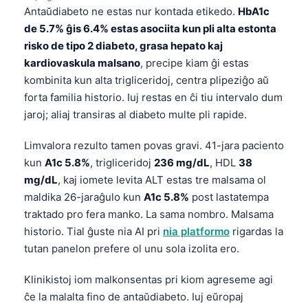
Antaŭdiabeto ne estas nur kontada etikedo.
HbA1c
de 5.7% ĝis 6.4% estas asociita kun pli alta estonta
risko de tipo 2 diabeto, grasa hepato kaj
kardiovaskula malsano
, precipe kiam ĝi estas
kombinita kun alta trigliceridoj, centra plipeziĝo aŭ
forta familia historio. Iuj restas en ĉi tiu intervalo dum
jaroj; aliaj transiras al diabeto multe pli rapide.
Limvalora rezulto tamen povas gravi. 41-jara paciento
kun
A1c 5.8%
, trigliceridoj
236 mg/dL
, HDL
38
mg/dL
, kaj iomete levita ALT estas tre malsama ol
maldika 26-jaraĝulo kun
A1c 5.8%
post lastatempa
traktado pro fera manko. La sama nombro. Malsama
historio. Tial ĝuste nia AI pri
nia platformo
rigardas la
tutan panelon prefere ol unu sola izolita ero.
Klinikistoj iom malkonsentas pri kiom agreseme agi
ĉe la malalta fino de antaŭdiabeto. Iuj eŭropaj