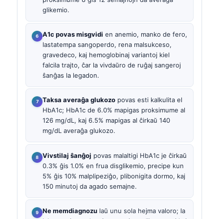
glikemio.
A1c povas misgvidi
en anemio, manko de fero,
lastatempa sangoperdo, rena malsukceso,
gravedeco, kaj hemoglobinaj variantoj kiel
falcila trajto, ĉar la vivdaŭro de ruĝaj sangeroj
ŝanĝas la legadon.
Taksa averaĝa glukozo
povas esti kalkulita el
HbA1c; HbA1c de 6.0% mapigas proksimume al
126 mg/dL, kaj 6.5% mapigas al ĉirkaŭ 140
mg/dL averaĝa glukozo.
Vivstilaj ŝanĝoj
povas malaltigi HbA1c je ĉirkaŭ
0.3% ĝis 1.0% en frua disglikemio, precipe kun
5% ĝis 10% malplipeziĝo, plibonigita dormo, kaj
150 minutoj da agado semajne.
Ne memdiagnozu
laŭ unu sola hejma valoro; la