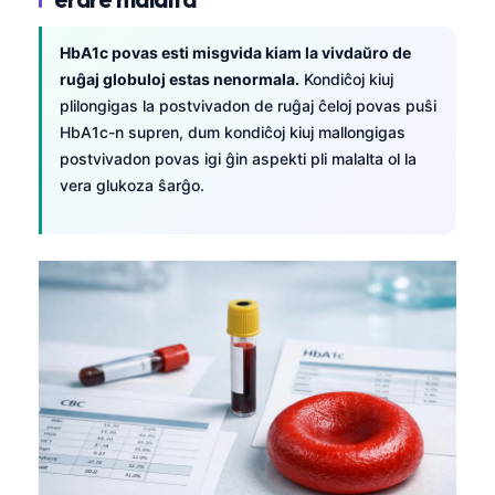
Euskara
Македонски јазик
HbA1c povas esti misgvida kiam la vivdaŭro de
Latviešu valoda
ruĝaj globuloj estas nenormala.
Kondiĉoj kiuj
plilongigas la postvivadon de ruĝaj ĉeloj povas puŝi
Galego
HbA1c-n supren, dum kondiĉoj kiuj mallongigas
অসমীয়া
postvivadon povas igi ĝin aspekti pli malalta ol la
සිංහල
vera glukoza ŝarĝo.
سنڌي
پښتو
Slovenčina
Hrvatski
Suomi
Қазақ тілі
Català