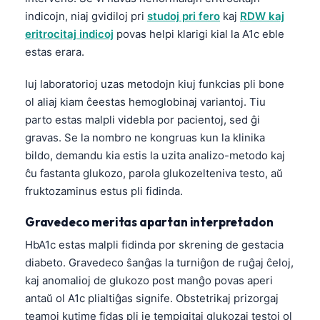
indicojn, niaj gvidiloj pri
studoj pri fero
kaj
RDW kaj
తెలుగు
eritrocitaj indicoj
povas helpi klarigi kial la A1c eble
मराठी
estas erara.
اردو
Iuj laboratorioj uzas metodojn kiuj funkcias pli bone
বাংলা
ol aliaj kiam ĉeestas hemoglobinaj variantoj. Tiu
Shqip
parto estas malpli videbla por pacientoj, sed ĝi
gravas. Se la nombro ne kongruas kun la klinika
Magyar
bildo, demandu kia estis la uzita analizo-metodo kaj
Slovenščina
ĉu fastanta glukozo, parola glukozelteniva testo, aŭ
한국어
fruktozaminus estus pli fidinda.
Polski
Gravedeco meritas apartan interpretadon
Lietuvių kalba
HbA1c estas malpli fidinda por skrening de gestacia
Русский
diabeto. Gravedeco ŝanĝas la turniĝon de ruĝaj ĉeloj,
kaj anomalioj de glukozo post manĝo povas aperi
ქართული
antaŭ ol A1c plialtiĝas signife. Obstetrikaj prizorgaj
Čeština
teamoj kutime fidas pli je tempigitaj glukozaj testoj ol