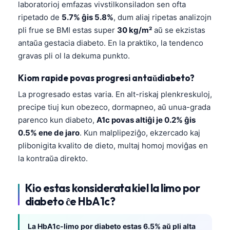
laboratorioj emfazas vivstilkonsiladon sen ofta
ripetado de
5.7% ĝis 5.8%
, dum aliaj ripetas analizojn
pli frue se BMI estas super
30 kg/m²
aŭ se ekzistas
antaŭa gestacia diabeto. En la praktiko, la tendenco
gravas pli ol la dekuma punkto.
Kiom rapide povas progresi antaŭdiabeto?
La progresado estas varia. En alt-riskaj plenkreskuloj,
precipe tiuj kun obezeco, dormapneo, aŭ unua-grada
parenco kun diabeto,
A1c povas altiĝi je 0.2% ĝis
0.5% ene de jaro
. Kun malplipeziĝo, ekzercado kaj
plibonigita kvalito de dieto, multaj homoj moviĝas en
la kontraŭa direkto.
Kio estas konsiderata kiel la limo por
diabeto ĉe HbA1c?
La HbA1c-limo por diabeto estas 6.5% aŭ pli alta