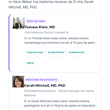
ro Hans Weber kaj medicina recenzo de D-rino Sarah
Mitchell, MD, PhD.
ĈEFA AŬTORO
Tomaso Klein, MD
Ĉefa Medicina Oficisto, Kantesti AI
D-ro Thomas Klein estas estrar-atestita klinika
hematologo kaj internisto kun pli ol 15 jaroj da sperto
en laboratoria medicino kaj AI-helpita klinika analizo.
Kiel Ĉefa Medicina Oficiro ĉe Kantesti AI, li provizas
Esplorpordego
Google Scholar
Academia.edu
klinikan superrigardon pri la medicina precizeco de la
proprieta neŭrala reto. D-ro Klein publikigis vaste pri
ORCID
interpretado de biomarkiloj kaj laboratoria
diagnozado pri temoj de laboratoria medicino.
MEDICINA RECENZISTO
Sarah Mitchell, MD, PhD
Ĉefa Medicina Konsilisto - Klinika Patologio kaj Interna
Medicino
D-ro Sarah Mitchell estas estrar-atestita klinika
patologiisto kun pli ol 18 jaroj da sperto en laboratoria
medicino kaj diagnoza analizo. Ŝi havas specialajn