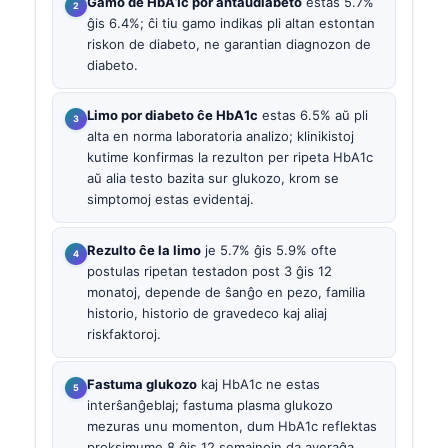
Gamo de HbA1c por antaŭdiabeto
estas 5.7%
ĝis 6.4%; ĉi tiu gamo indikas pli altan estontan
riskon de diabeto, ne garantian diagnozon de
diabeto.
Limo por diabeto ĉe HbA1c
estas 6.5% aŭ pli
alta en norma laboratoria analizo; klinikistoj
kutime konfirmas la rezulton per ripeta HbA1c
aŭ alia testo bazita sur glukozo, krom se
simptomoj estas evidentaj.
Rezulto ĉe la limo
je 5.7% ĝis 5.9% ofte
postulas ripetan testadon post 3 ĝis 12
monatoj, depende de ŝanĝo en pezo, familia
historio, historio de gravedeco kaj aliaj
riskfaktoroj.
Fastuma glukozo
kaj HbA1c ne estas
interŝanĝeblaj; fastuma plasma glukozo
mezuras unu momenton, dum HbA1c reflektas
proksimume 8 ĝis 12 semajnojn da averaĝa