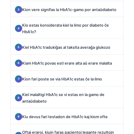
Kion vere signifas la HbA1c-gamo por antaŭdiabeto
Kio estas konsiderata kiel la limo por diabeto ĉe
HbA1c?
Kiel HbA1c tradukiĝas al taksita averaĝa glukozo
Kiam HbA1c povas esti erare alta aŭ erare malalta
Kion fari poste se via HbA1c estas ĉe la limo
Kiel malaltigi HbA1c se vi estas en la gamo de
antaŭdiabeto
Kiu devus fari testadon de HbA1c kaj kiom ofte
Oftaj eraroj, kiujn faras pacientoj legante rezultojn