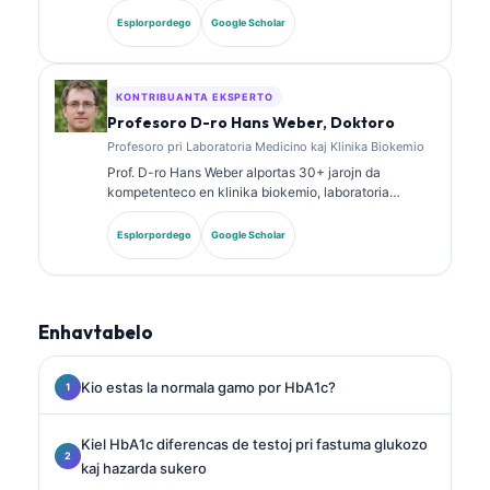
atestojn en klinika kemio kaj publikigis amplekse pri
Esplorpordego
Google Scholar
biomarkilaj paneloj kaj laboratoria analizo en klinika
praktiko.
KONTRIBUANTA EKSPERTO
Profesoro D-ro Hans Weber, Doktoro
Profesoro pri Laboratoria Medicino kaj Klinika Biokemio
Prof. D-ro Hans Weber alportas 30+ jarojn da
kompetenteco en klinika biokemio, laboratoria
medicino kaj biomarkila esplorado. Iama Prezidanto
de la Germana Societo por Klinika Kemio, li
Esplorpordego
Google Scholar
specialiĝas pri analizo de diagnozaj paneloj,
normigado de biomarkiloj, kaj AI-helpata laboratoria
medicino.
Enhavtabelo
Kio estas la normala gamo por HbA1c?
Kiel HbA1c diferencas de testoj pri fastuma glukozo
kaj hazarda sukero