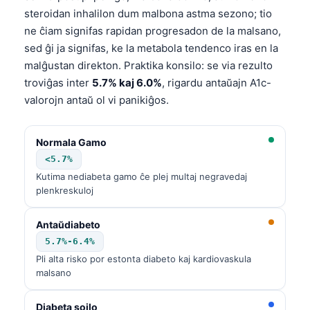
steroidan inhalilon dum malbona astma sezono; tio
ne ĉiam signifas rapidan progresadon de la malsano,
sed ĝi ja signifas, ke la metabola tendenco iras en la
malĝustan direkton. Praktika konsilo: se via rezulto
troviĝas inter
5.7% kaj 6.0%
, rigardu antaŭajn A1c-
valorojn antaŭ ol vi panikiĝos.
Normala Gamo
<5.7%
Kutima nediabeta gamo ĉe plej multaj negravedaj
plenkreskuloj
Antaŭdiabeto
5.7%-6.4%
Pli alta risko por estonta diabeto kaj kardiovaskula
malsano
Diabeta sojlo