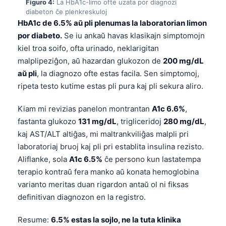
Figuro 4:
La HbA1c-limo ofte uzata por diagnozi
diabeton ĉe plenkreskuloj
HbA1c de 6.5% aŭ pli plenumas la laboratorian limon
por diabeto.
Se iu ankaŭ havas klasikajn simptomojn
kiel troa soifo, ofta urinado, neklarigitan
malplipeziĝon, aŭ hazardan glukozon de
200 mg/dL
aŭ pli
, la diagnozo ofte estas facila. Sen simptomoj,
ripeta testo kutime estas pli pura kaj pli sekura aliro.
Kiam mi revizias panelon montrantan
A1c 6.6%
,
fastanta glukozo
131 mg/dL
, trigliceridoj
280 mg/dL
,
kaj AST/ALT altiĝas, mi maltrankviliĝas malpli pri
laboratoriaj bruoj kaj pli pri establita insulina rezisto.
Aliflanke, sola
A1c 6.5%
ĉe persono kun lastatempa
terapio kontraŭ fera manko aŭ konata hemoglobina
varianto meritas duan rigardon antaŭ ol ni fiksas
definitivan diagnozon en la registro.
Resume:
6.5% estas la sojlo, ne la tuta klinika