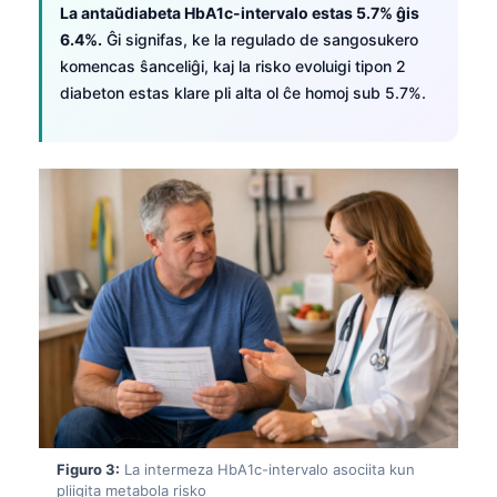
La antaŭdiabeta HbA1c-intervalo estas 5.7% ĝis
6.4%.
Ĝi signifas, ke la regulado de sangosukero
komencas ŝanceliĝi, kaj la risko evoluigi tipon 2
diabeton estas klare pli alta ol ĉe homoj sub 5.7%.
Figuro 3:
La intermeza HbA1c-intervalo asociita kun
pliigita metabola risko