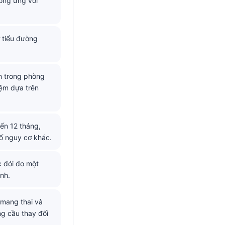
ương ứng với
 tiểu đường
ẩn trong phòng
iệm dựa trên
ến 12 tháng,
tố nguy cơ khác.
c đói đo một
nh.
 mang thai và
ng cầu thay đổi