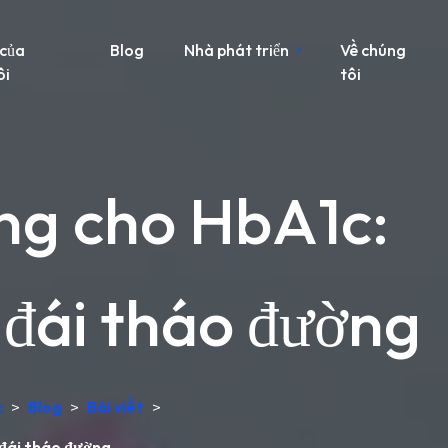
 của
Blog
Nhà phát triển
Về chúng
ôi
tôi
ng cho HbA1c:
 đái tháo đường
c
>
Blog
>
Bài viết
>
 đái tháo đường