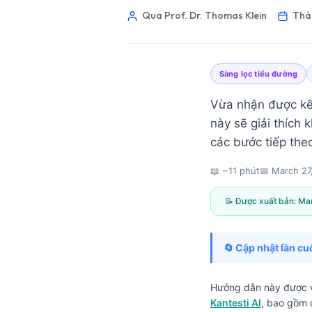
Qua Prof. Dr. Thomas Klein
Thá
Sàng lọc tiểu đường
Vừa nhận được kế
này sẽ giải thích
các bước tiếp theo
📖 ~11 phút
📅
March 27
📝 Được xuất bản:
Mar
🔄 Cập nhật lần cuố
Norsk bokmål
Hướng dẫn này được v
Kantesti AI
, bao gồm 
Ślōnskŏ gŏdka