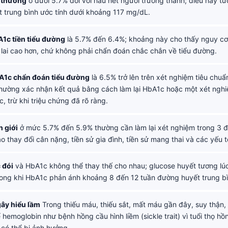
 thường
ở dưới 5.7% đối với hầu hết người trưởng thành; điều này t
 trung bình ước tính dưới khoảng 117 mg/dL.
1c tiền tiểu đường
là 5.7% đến 6.4%; khoảng này cho thấy nguy cơ
 lai cao hơn, chứ không phải chẩn đoán chắc chắn về tiểu đường.
1c chẩn đoán tiểu đường
là 6.5% trở lên trên xét nghiệm tiêu chu
 thường xác nhận kết quả bằng cách làm lại HbA1c hoặc một xét ngh
, trừ khi triệu chứng đã rõ ràng.
h giới
ở mức 5.7% đến 5.9% thường cần làm lại xét nghiệm trong 3 đ
o thay đổi cân nặng, tiền sử gia đình, tiền sử mang thai và các yếu 
 đói
và HbA1c không thể thay thế cho nhau; glucose huyết tương lú
trong khi HbA1c phản ánh khoảng 8 đến 12 tuần đường huyết trung bì
gây hiểu lầm
Trong thiếu máu, thiếu sắt, mất máu gần đây, suy thận,
 hemoglobin như bệnh hồng cầu hình liềm (sickle trait) vì tuổi thọ hồ
 có thể bị ảnh hưởng.