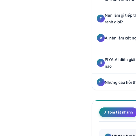
Català
O‘zbekcha
Nên làm gì tiếp
ranh giới?
Українська
አማርኛ
Ai nên làm xét n
Kiswahili
ភាសាខ្មែរ
PIYA.AI diễn giả
ဗမာစာ
nào
ไทย
Những câu hỏi t
Tagalog
Bahasa Melayu
മലയാളം
⚡ Tóm tắt nhanh
ಕನ್ನಡ
ગુજરાતી
தமிழ்