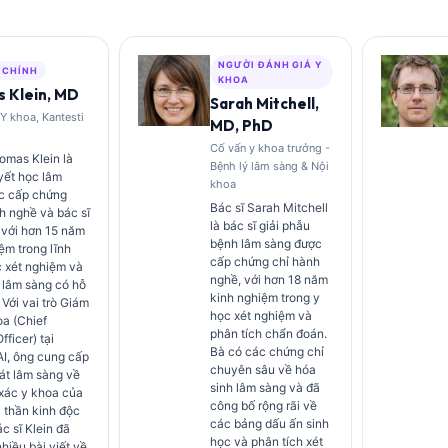
NGƯỜI ĐÁNH GIÁ Y
 CHÍNH
KHOA
 Klein, MD
Sarah Mitchell,
Y khoa, Kantesti
MD, PhD
Cố vấn y khoa trưởng -
omas Klein là
Bệnh lý lâm sàng & Nội
yết học lâm
khoa
c cấp chứng
Bác sĩ Sarah Mitchell
h nghề và bác sĩ
là bác sĩ giải phẫu
 với hơn 15 năm
bệnh lâm sàng được
ệm trong lĩnh
cấp chứng chỉ hành
c xét nghiệm và
nghề, với hơn 18 năm
 lâm sàng có hỗ
kinh nghiệm trong y
. Với vai trò Giám
học xét nghiệm và
a (Chief
phân tích chẩn đoán.
fficer) tại
Bà có các chứng chỉ
AI, ông cung cấp
chuyên sâu về hóa
át lâm sàng về
sinh lâm sàng và đã
 xác y khoa của
công bố rộng rãi về
 thần kinh độc
các bảng dấu ấn sinh
c sĩ Klein đã
học và phân tích xét
hiều bài viết về