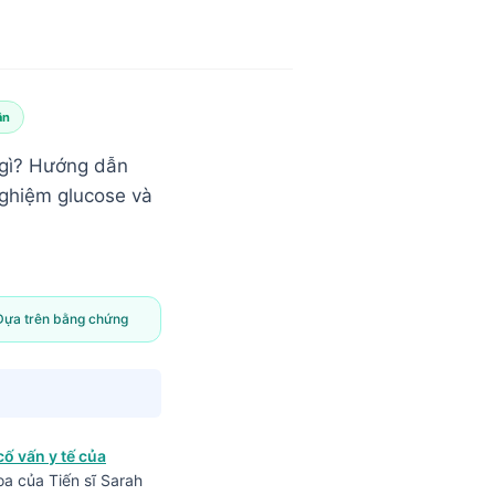
ân
 gì? Hướng dẫn
nghiệm glucose và
Dựa trên bằng chứng
cố vấn y tế của
a của Tiến sĩ Sarah