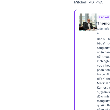
Mitchell, MD, PhD.
Frysk
Esperanto
TÁC GIẢ
Беларуская мова
Thomas
Giám đốc 
Татар теле
AI
Кыргызча
Bác sĩ Th
bác sĩ hu
ئۇيغۇرچە
sàng đượ
nhận hàn
Cebuano
nội khoa,
kinh nghi
Basa Jawa
vực y họ
ພາສາລາວ
phân tích
trợ bởi AI
Монгол
đốc Y kho
Medical O
Afrikaans
Kantesti 
sự giám s
العربية المغربية
độ chính
mạng lưới
Occitan
quyền. Bá
công bố n