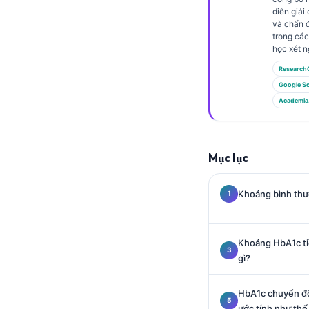
Gàidhlig
diễn giải
Euskara
và chẩn 
trong các
Македонски јазик
học xét n
Latviešu valoda
Research
Google Sc
Galego
Academia
অসমীয়া
සිංහල
Mục lục
سنڌي
پښتو
Khoảng bình thư
Slovenčina
Khoảng HbA1c ti
Hrvatski
gì?
Suomi
HbA1c chuyển đổ
Қазақ тілі
ước tính như thế