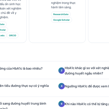
nghiệm trong thực
 dấu ấn sinh học
hành lâm sàng.
đoán xét nghiệm
 chủ đề về y
ResearchGate
ghiệm.
Google Scholar
Gate
holar
.edu
ORCID
HbA1c khác gì so với xét nghi
ờng của HbA1c là bao nhiêu?
đường huyết ngẫu nhiên?
ền tiểu đường thực sự có ý nghĩa
Ngưỡng HbA1c để được xem là 
i sang đường huyết trung bình
Khi nào HbA1c có thể bị tăng 
 nào?