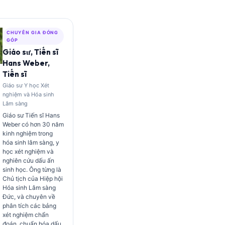
CHUYÊN GIA ĐÓNG
GÓP
Giáo sư, Tiến sĩ
Hans Weber,
Tiến sĩ
Giáo sư Y học Xét
nghiệm và Hóa sinh
Lâm sàng
Giáo sư Tiến sĩ Hans
Weber có hơn 30 năm
kinh nghiệm trong
hóa sinh lâm sàng, y
học xét nghiệm và
nghiên cứu dấu ấn
sinh học. Ông từng là
Chủ tịch của Hiệp hội
Hóa sinh Lâm sàng
Đức, và chuyên về
phân tích các bảng
xét nghiệm chẩn
đoán, chuẩn hóa dấu