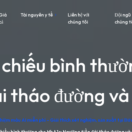
Giá
Tài nguyên y tế
Liên hệ với
Đội ngũ
cả
chúng tôi
chúng t
chiếu bình thườ
i tháo đường và
iệm máu AI miễn phí – Giải thích xét nghiệm, sản xuất tại Đứ
iếu bình thường cho HbA1c: Ngưỡng tiền đái tháo đường và