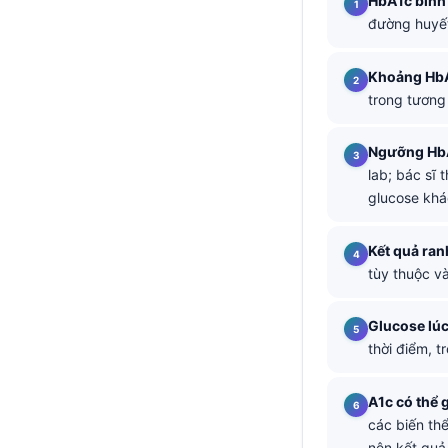
HbA1c bình
đường huyết
తెలుగు
मराठी
Khoảng HbA
اردو
trong tương
বাংলা
Ngưỡng HbA
Shqip
lab; bác sĩ
Magyar
glucose khác
Slovenščina
Kết quả ran
한국어
tùy thuộc và
Polski
Glucose lúc
Lietuvių kalba
thời điểm, 
Русский
ქართული
A1c có thể 
các biến thể
Čeština
nên kết quả