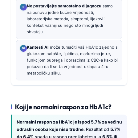
Ne postavljajte samostalno dijagnozu
samo
na osnovu jedne kućne vrijednosti;
laboratorijska metoda, simptomi, lijekovi i
kontekst važniji su nego što mnogi ljudi
shvataju.
Kantesti AI
može tumačiti vaš HbA1c zajedno s
glukozom natašte, lipidima, markerima jetre,
funkcijom bubrega i obrascima iz CBC-a kako bi
pokazao da li se ta vrijednost uklapa u širu
metaboličku sliku.
Koji je normalni raspon za HbA1c?
Normalni raspon za HbA1c je ispod 5.7% za većinu
odraslih osoba koje nisu trudne.
Rezultat od
5.7%
do 6.4%
spada u raspon predijabetesa, a
6.5% ili