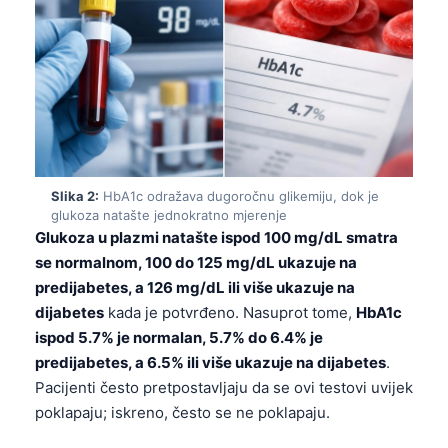
Slika 2:
HbA1c odražava dugoročnu glikemiju, dok je
glukoza natašte jednokratno mjerenje
Glukoza u plazmi natašte ispod 100 mg/dL smatra
se normalnom, 100 do 125 mg/dL ukazuje na
predijabetes, a 126 mg/dL ili više ukazuje na
dijabetes
kada je potvrđeno. Nasuprot tome,
HbA1c
ispod 5.7% je normalan, 5.7% do 6.4% je
predijabetes, a 6.5% ili više ukazuje na dijabetes
.
Pacijenti često pretpostavljaju da se ovi testovi uvijek
poklapaju; iskreno, često se ne poklapaju.