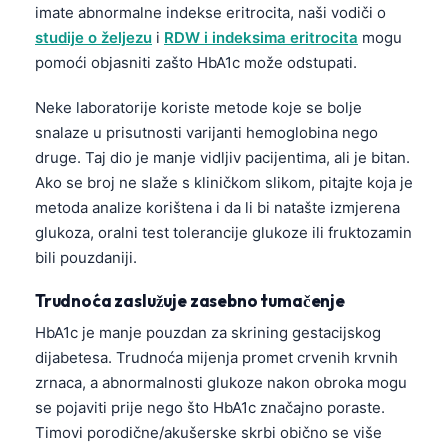
Čeština
imate abnormalne indekse eritrocita, naši vodiči o
studije o željezu
i
RDW i indeksima eritrocita
mogu
日本語
pomoći objasniti zašto HbA1c može odstupati.
Eesti
Neke laboratorije koriste metode koje se bolje
Azərbaycan dili
snalaze u prisutnosti varijanti hemoglobina nego
Svenska
druge. Taj dio je manje vidljiv pacijentima, ali je bitan.
Српски језик
Ako se broj ne slaže s kliničkom slikom, pitajte koja je
metoda analize korištena i da li bi natašte izmjerena
Íslenska
glukoza, oralni test tolerancije glukoze ili fruktozamin
Հայերեն
bili pouzdaniji.
Bahasa Indonesia
Trudnoća zaslužuje zasebno tumačenje
हिन्दी
HbA1c je manje pouzdan za skrining gestacijskog
Nederlands
dijabetesa. Trudnoća mijenja promet crvenih krvnih
Dansk
zrnaca, a abnormalnosti glukoze nakon obroka mogu
Български
se pojaviti prije nego što HbA1c značajno poraste.
Timovi porodične/akušerske skrbi obično se više
فارسی