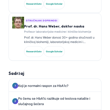
iz kliničke biohemije i opsežno je objavljivala radove
ResearchGate
Google Scholar
o panelima biomarkera i laboratorijskoj analizi u
kliničkoj praksi.
STRUČNJAK DOPRINOSI
Prof. dr. Hans Weber, doktor nauka
Profesor laboratorijske medicine i kliničke biohemije
Prof. dr. Hans Weber donosi 30+ godina stručnosti u
kliničkoj biohemiji, laboratorijskoj medicini i
istraživanju biomarkera. Bivši predsjednik Njemačkog
društva za kliničku hemiju, specijalizovan je za
ResearchGate
Google Scholar
analizu dijagnostičkih panela, standardizaciju
biomarkera i laboratorijsku medicinu uz pomoć AI.
Sadržaj
Koji je normalni raspon za HbA1c?
Po čemu se HbA1c razlikuje od testova natašte i
slučajnog šećera