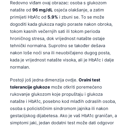
Redovno viđam ovaj obrazac: osoba s glukozom
natašte od
96 mg/dL
osjeća olakšanje, a zatim
primijeti HbA1c od
5.9%
i zbuni se. To se može
dogoditi kada glukoza naglo poraste nakon obroka,
tokom kasnih večernjih sati ili tokom perioda
hroničnog stresa, dok vrijednost natašte ostaje
tehnički normalna. Suprotno se također dešava
nakon loše noći sna ili neuobičajeno dugog posta,
kada je vrijednost natašte visoka, ali je HbA1c i dalje
normalan.
Postoji još jedna dimenzija ovdje.
Oralni test
tolerancije glukoze
može otkriti poremećeno
rukovanje glukozom koje propuštaju i glukoza
natašte i HbA1c, posebno kod mlađih odraslih osoba,
osoba s policističnim sindromom jajnika ili nakon
gestacijskog dijabetesa. Ako je vaš HbA1c graničan, a
simptomi jaki, jedan dodatni test može dati odgovor