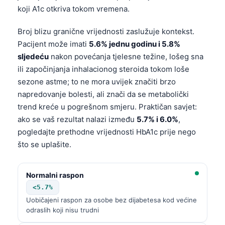
koji A1c otkriva tokom vremena.
Broj blizu granične vrijednosti zaslužuje kontekst.
Pacijent može imati
5.6% jednu godinu i 5.8%
sljedeću
nakon povećanja tjelesne težine, lošeg sna
ili započinjanja inhalacionog steroida tokom loše
sezone astme; to ne mora uvijek značiti brzo
napredovanje bolesti, ali znači da se metabolički
trend kreće u pogrešnom smjeru. Praktičan savjet:
ako se vaš rezultat nalazi između
5.7% i 6.0%
,
pogledajte prethodne vrijednosti HbA1c prije nego
što se uplašite.
Normalni raspon
<5.7%
Uobičajeni raspon za osobe bez dijabetesa kod većine
odraslih koji nisu trudni