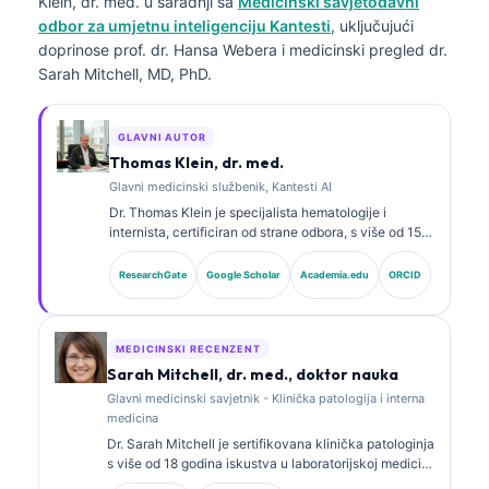
Klein, dr. med.
u saradnji sa
Medicinski savjetodavni
odbor za umjetnu inteligenciju Kantesti
, uključujući
doprinose prof. dr. Hansa Webera i medicinski pregled dr.
Sarah Mitchell, MD, PhD.
GLAVNI AUTOR
Thomas Klein, dr. med.
Glavni medicinski službenik, Kantesti AI
Dr. Thomas Klein je specijalista hematologije i
internista, certificiran od strane odbora, s više od 15
godina iskustva u laboratorijskoj medicini i kliničkoj
analizi uz pomoć vještačke inteligencije. Kao glavni
ResearchGate
Google Scholar
Academia.edu
ORCID
medicinski direktor u Kantesti AI, pruža klinički
nadzor nad medicinskom tačnošću vlasničke
neuronske mreže. Dr. Klein je opsežno objavljivao
radove o interpretaciji biomarkera i laboratorijskoj
MEDICINSKI RECENZENT
dijagnostici na temu laboratorijske medicine.
Sarah Mitchell, dr. med., doktor nauka
Glavni medicinski savjetnik - Klinička patologija i interna
medicina
Dr. Sarah Mitchell je sertifikovana klinička patologinja
s više od 18 godina iskustva u laboratorijskoj medicini
i dijagnostičkoj analizi. Ima specijalističke sertifikate