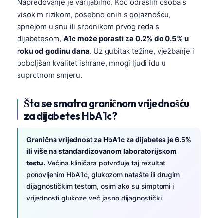
Napredovanje je varijabilno. Kod odraslih osoba s
visokim rizikom, posebno onih s gojaznošću,
apnejom u snu ili srodnikom prvog reda s
dijabetesom,
A1c može porasti za 0.2% do 0.5% u
roku od godinu dana
. Uz gubitak težine, vježbanje i
poboljšan kvalitet ishrane, mnogi ljudi idu u
suprotnom smjeru.
Šta se smatra graničnom vrijednošću
za dijabetes HbA1c?
Granična vrijednost za HbA1c za dijabetes je 6.5%
ili više na standardizovanom laboratorijskom
testu.
Većina kliničara potvrđuje taj rezultat
ponovljenim HbA1c, glukozom natašte ili drugim
dijagnostičkim testom, osim ako su simptomi i
vrijednosti glukoze već jasno dijagnostički.