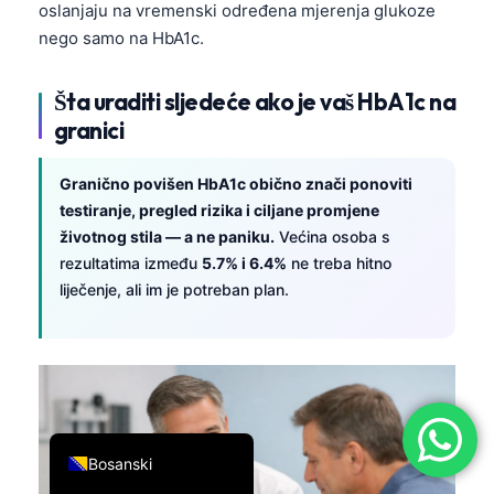
oslanjaju na vremenski određena mjerenja glukoze
简体中文
nego samo na HbA1c.
Română
Šta uraditi sljedeće ako je vaš HbA1c na
Türkçe
granici
Ελληνικά
Português
Granično povišen HbA1c obično znači ponoviti
Español
testiranje, pregled rizika i ciljane promjene
životnog stila — a ne paniku.
Većina osoba s
Italiano
rezultatima između
5.7% i 6.4%
ne treba hitno
עִבְרִית
liječenje, ali im je potreban plan.
Français
العربية
Deutsch
English
Bosanski