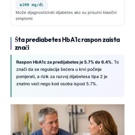
≥200 mg/dL
Može dijagnosticirati dijabetes ako su prisutni klasični
simptomi
Šta prediabetes HbA1c raspon zaista
znači
Raspon HbA1c za predijabetes je 5.7% do 6.4%.
To
znači da se regulacija šećera u krvi počinje
pomjerati, a rizik za razvoj dijabetesa tipa 2 je
znatno veći nego kod osoba ispod 5.7%.