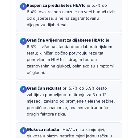
Raspon za prediabetes HbA1c
je 5.7% do
6.4%; ovaj raspon ukazuje na veći budući rizik
od dijabetesa, a ne na zagarantovanu
dijagnozu dijabetesa.
Granična vrijednost za dijabetes HbA1c
je
6.5% ili više na standardnom laboratorijskom
testu; kliničari obično potvrđuju rezultat
ponovljenim HbA1c ili drugim testom
zasnovanim na glukozi, osim ako su simptomi
očigledni.
Graničan rezultat
pri 5.7% do 5.9% često
zahtijeva ponovljeno testiranje za 3 do 12
mjeseci, zavisno od promjene tjelesne težine,
porodične anamneze, anamneze trudnoće i
drugih faktora rizika.
Glukoza natašte
i HbA1c nisu zamjenjivi;
glukoza u plazmi natašte mjeri jednu tačku u