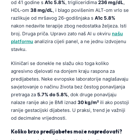
od 41 godine s
A1c 5.8%
, trigliceridima
236 mg/dL
,
HDL-om
38 mg/dL
, i blago povišenim ALT-om vrlo se
razlikuje od mršavog 26-godišnjaka s
A1c 5.8%
nakon nedavite terapije zbog nedostatka željeza. Isti
broj. Druga priča. Upravo zato naš AI u okviru
našu
platformu
analizira cijeli panel, a ne jednu izdvojenu
stavku.
Kliničari se donekle ne slažu oko toga koliko
agresivno djelovati na donjem kraju raspona za
predijabetes. Neke evropske laboratorije naglašavaju
savjetovanje o načinu života bez čestog ponavljanja
pretraga za
5.7% do 5.8%
, dok druge ponavljaju
nalaze ranije ako je BMI iznad
30 kg/m²
ili ako postoji
ranije gestacijski dijabetes. U praksi, trend je važniji
od decimalne vrijednosti.
Koliko brzo predijabetes može napredovati?