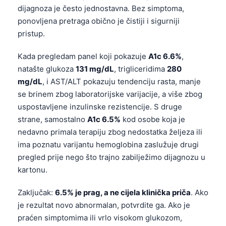
dijagnoza je često jednostavna. Bez simptoma,
ponovljena pretraga obično je čistiji i sigurniji
pristup.
Kada pregledam panel koji pokazuje
A1c 6.6%
,
natašte glukoza
131 mg/dL
, trigliceridima
280
mg/dL
, i AST/ALT pokazuju tendenciju rasta, manje
se brinem zbog laboratorijske varijacije, a više zbog
uspostavljene inzulinske rezistencije. S druge
strane, samostalno
A1c 6.5%
kod osobe koja je
nedavno primala terapiju zbog nedostatka željeza ili
ima poznatu varijantu hemoglobina zaslužuje drugi
pregled prije nego što trajno zabilježimo dijagnozu u
kartonu.
Zaključak:
6.5% je prag, a ne cijela klinička priča
. Ako
je rezultat novo abnormalan, potvrdite ga. Ako je
praćen simptomima ili vrlo visokom glukozom,