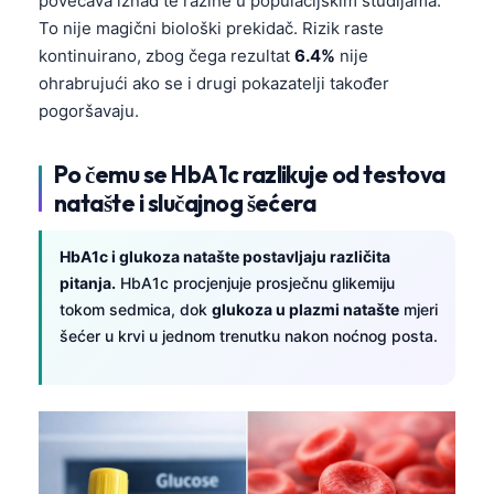
povećava iznad te razine u populacijskim studijama.
To nije magični biološki prekidač. Rizik raste
kontinuirano, zbog čega rezultat
6.4%
nije
ohrabrujući ako se i drugi pokazatelji također
pogoršavaju.
Po čemu se HbA1c razlikuje od testova
natašte i slučajnog šećera
HbA1c i glukoza natašte postavljaju različita
pitanja.
HbA1c procjenjuje prosječnu glikemiju
tokom sedmica, dok
glukoza u plazmi natašte
mjeri
šećer u krvi u jednom trenutku nakon noćnog posta.