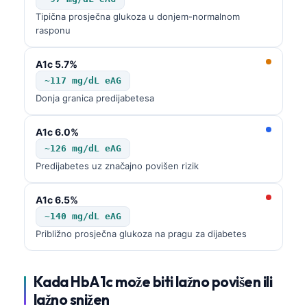
Gàidhlig
Tipična prosječna glukoza u donjem-normalnom
Euskara
rasponu
Македонски јазик
A1c 5.7%
Latviešu valoda
~117 mg/dL eAG
Galego
Donja granica predijabetesa
অসমীয়া
A1c 6.0%
සිංහල
~126 mg/dL eAG
سنڌي
Predijabetes uz značajno povišen rizik
پښتو
A1c 6.5%
~140 mg/dL eAG
Slovenčina
Približno prosječna glukoza na pragu za dijabetes
Hrvatski
Suomi
Kada HbA1c može biti lažno povišen ili
Қазақ тілі
lažno snižen