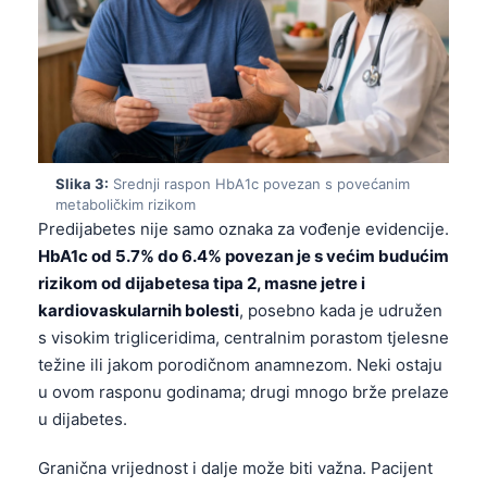
Slika 3:
Srednji raspon HbA1c povezan s povećanim
metaboličkim rizikom
Predijabetes nije samo oznaka za vođenje evidencije.
HbA1c od 5.7% do 6.4% povezan je s većim budućim
rizikom od dijabetesa tipa 2, masne jetre i
kardiovaskularnih bolesti
, posebno kada je udružen
s visokim trigliceridima, centralnim porastom tjelesne
težine ili jakom porodičnom anamnezom. Neki ostaju
u ovom rasponu godinama; drugi mnogo brže prelaze
u dijabetes.
Granična vrijednost i dalje može biti važna. Pacijent