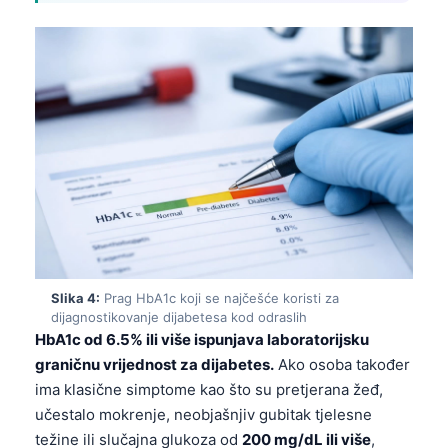
Slika 4:
Prag HbA1c koji se najčešće koristi za
dijagnostikovanje dijabetesa kod odraslih
HbA1c od 6.5% ili više ispunjava laboratorijsku
graničnu vrijednost za dijabetes.
Ako osoba također
ima klasične simptome kao što su pretjerana žeđ,
učestalo mokrenje, neobjašnjiv gubitak tjelesne
težine ili slučajna glukoza od
200 mg/dL ili više
,