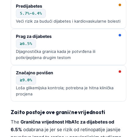
Predijabetes
5.7%-6.4%
Veći rizik za budući dijabetes i kardiovaskularne bolesti
Prag za dijabetes
≥6.5%
Dijagnostička granica kada je potvrđena ili
potkrijepljena drugim testom
Značajno povišen
≥9.0%
Loša glikemijska kontrola; potrebna je hitna klinička
procjena
Zašto postoje ove granične vrijednosti
The
Granična vrijednost HbA1c za dijabetes od
6.5%
odabrana je jer se rizik od retinopatije jasnije