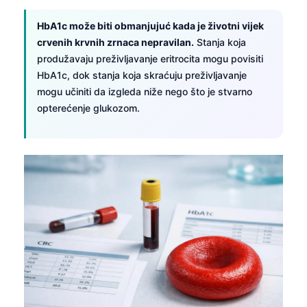
Català
HbA1c može biti obmanjujuć kada je životni vijek
O‘zbekcha
crvenih krvnih zrnaca nepravilan.
Stanja koja
Українська
produžavaju preživljavanje eritrocita mogu povisiti
HbA1c, dok stanja koja skraćuju preživljavanje
አማርኛ
mogu učiniti da izgleda niže nego što je stvarno
Kiswahili
opterećenje glukozom.
ភាសាខ្មែរ
ဗမာစာ
ไทย
Tagalog
Tiếng Việt
Bahasa Melayu
മലയാളം
ಕನ್ನಡ
ગુજરાતી