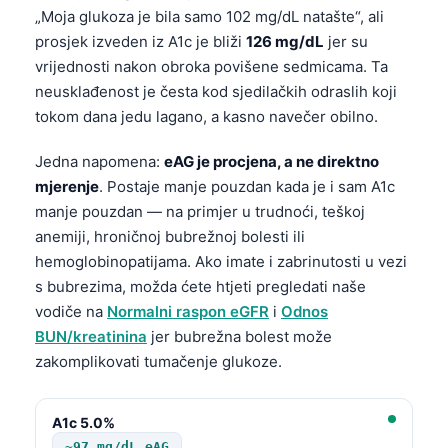
„Moja glukoza je bila samo 102 mg/dL natašte“, ali
Frysk
prosjek izveden iz A1c je bliži
126 mg/dL
jer su
Esperanto
vrijednosti nakon obroka povišene sedmicama. Ta
Беларуская мова
neusklađenost je česta kod sjedilačkih odraslih koji
tokom dana jedu lagano, a kasno navečer obilno.
Татар теле
Кыргызча
Jedna napomena:
eAG je procjena, a ne direktno
ئۇيغۇرچە
mjerenje
. Postaje manje pouzdan kada je i sam A1c
manje pouzdan — na primjer u trudnoći, teškoj
Cebuano
anemiji, hroničnoj bubrežnoj bolesti ili
Basa Jawa
hemoglobinopatijama. Ako imate i zabrinutosti u vezi
ພາສາລາວ
s bubrezima, možda ćete htjeti pregledati naše
vodiče na
Normalni raspon eGFR
i
Odnos
Монгол
BUN/kreatinina
jer bubrežna bolest može
Afrikaans
zakomplikovati tumačenje glukoze.
العربية المغربية
Occitan
A1c 5.0%
~97 mg/dL eAG