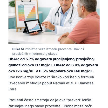
Slika 5:
Približna veza između procenta HbA1c i
prosječnih vrijednosti glukoze
HbA1c od 5.7% odgovara procijenjenoj prosječnoj
glukozi od oko 117 mg/dL. HbA1c od 6.0% odgovara
oko 126 mg/dL, a 6.5% odgovara oko 140 mg/dL.
Ove konverzije dolaze iz široko korištenih formula
izvedenih iz studija poput Nathan et al. u Diabetes
Care.
Norsk bokmål
Pacijenti često smatraju da je ova "prevod" lakše
Ślōnskŏ gŏdka
razumjeti nego same procente. Osoba može reći: