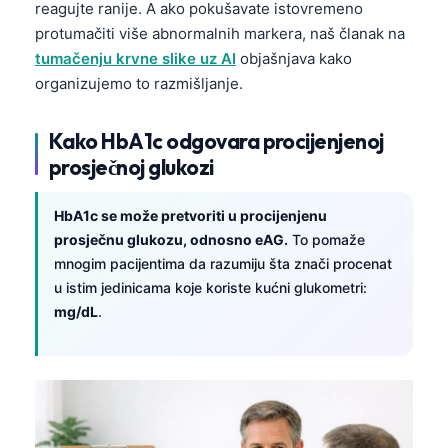
reagujte ranije. A ako pokušavate istovremeno
protumačiti više abnormalnih markera, naš članak na
tumačenju krvne slike uz AI
objašnjava kako
organizujemo to razmišljanje.
Kako HbA1c odgovara procijenjenoj
prosječnoj glukozi
HbA1c se može pretvoriti u procijenjenu
prosječnu glukozu, odnosno eAG.
To pomaže
mnogim pacijentima da razumiju šta znači procenat
u istim jedinicama koje koriste kućni glukometri:
mg/dL
.