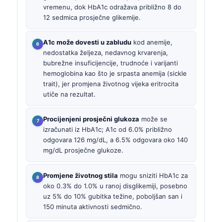
vremenu, dok HbA1c odražava približno 8 do
12 sedmica prosječne glikemije.
A1c može dovesti u zabludu
kod anemije,
nedostatka željeza, nedavnog krvarenja,
bubrežne insuficijencije, trudnoće i varijanti
hemoglobina kao što je srpasta anemija (sickle
trait), jer promjena životnog vijeka eritrocita
utiče na rezultat.
Procijenjeni prosječni glukoza
može se
izračunati iz HbA1c; A1c od 6.0% približno
odgovara 126 mg/dL, a 6.5% odgovara oko 140
mg/dL prosječne glukoze.
Promjene životnog stila
mogu sniziti HbA1c za
oko 0.3% do 1.0% u ranoj disglikemiji, posebno
uz 5% do 10% gubitka težine, poboljšan san i
150 minuta aktivnosti sedmično.