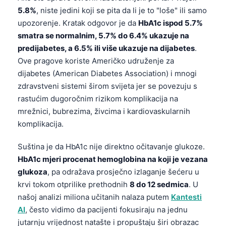
5.8%
, niste jedini koji se pita da li je to "loše" ili samo
upozorenje. Kratak odgovor je da
HbA1c ispod 5.7%
smatra se normalnim, 5.7% do 6.4% ukazuje na
predijabetes, a 6.5% ili više ukazuje na dijabetes
.
Ove pragove koriste Američko udruženje za
dijabetes (American Diabetes Association) i mnogi
zdravstveni sistemi širom svijeta jer se povezuju s
rastućim dugoročnim rizikom komplikacija na
mrežnici, bubrezima, živcima i kardiovaskularnih
komplikacija.
Suština je da HbA1c nije direktno očitavanje glukoze.
HbA1c mjeri procenat hemoglobina na koji je vezana
glukoza
, pa odražava prosječno izlaganje šećeru u
krvi tokom otprilike prethodnih
8 do 12 sedmica
. U
našoj analizi miliona učitanih nalaza putem
Kantesti
AI
, često vidimo da pacijenti fokusiraju na jednu
jutarnju vrijednost natašte i propuštaju širi obrazac