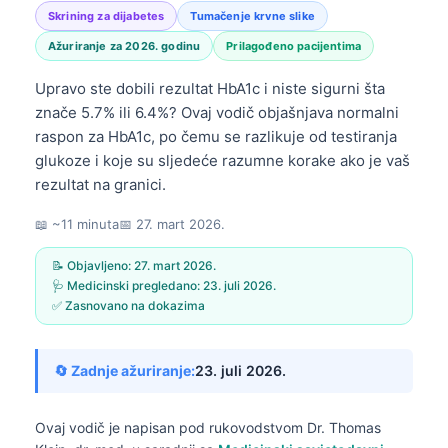
Skrining za dijabetes
Tumačenje krvne slike
Ažuriranje za 2026. godinu
Prilagođeno pacijentima
Upravo ste dobili rezultat HbA1c i niste sigurni šta
znače 5.7% ili 6.4%? Ovaj vodič objašnjava normalni
raspon za HbA1c, po čemu se razlikuje od testiranja
glukoze i koje su sljedeće razumne korake ako je vaš
rezultat na granici.
📖 ~11 minuta
📅
27. mart 2026.
📝 Objavljeno:
27. mart 2026.
🩺 Medicinski pregledano:
23. juli 2026.
✅ Zasnovano na dokazima
🔄 Zadnje ažuriranje:
23. juli 2026.
Ovaj vodič je napisan pod rukovodstvom
Dr. Thomas