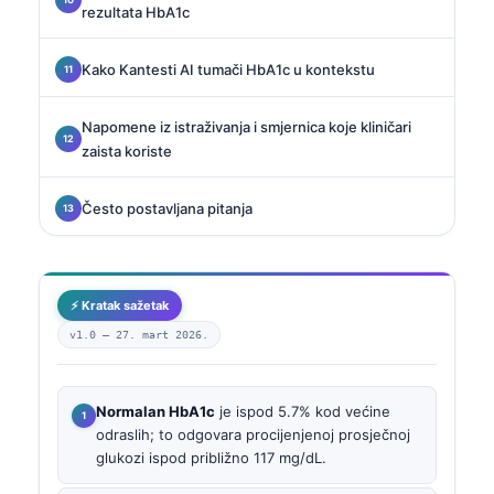
rezultata HbA1c
Kako Kantesti AI tumači HbA1c u kontekstu
Napomene iz istraživanja i smjernica koje kliničari
zaista koriste
Često postavljana pitanja
⚡ Kratak sažetak
v1.0 —
27. mart 2026.
Normalan HbA1c
je ispod 5.7% kod većine
odraslih; to odgovara procijenjenoj prosječnoj
glukozi ispod približno 117 mg/dL.