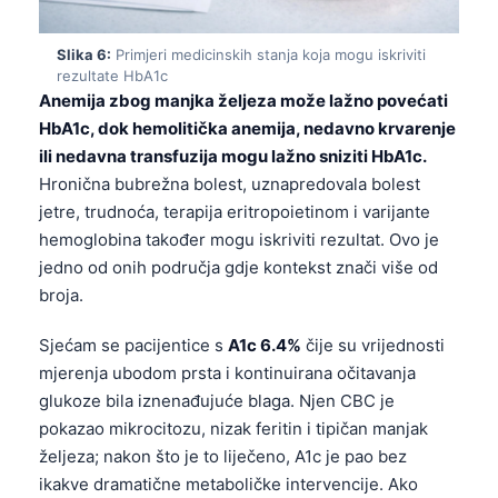
தமிழ்
Slika 6:
Primjeri medicinskih stanja koja mogu iskriviti
తెలుగు
rezultate HbA1c
Anemija zbog manjka željeza može lažno povećati
मराठी
HbA1c, dok hemolitička anemija, nedavno krvarenje
اردو
ili nedavna transfuzija mogu lažno sniziti HbA1c.
বাংলা
Hronična bubrežna bolest, uznapredovala bolest
jetre, trudnoća, terapija eritropoietinom i varijante
Shqip
hemoglobina također mogu iskriviti rezultat. Ovo je
Magyar
jedno od onih područja gdje kontekst znači više od
Slovenščina
broja.
한국어
Sjećam se pacijentice s
A1c 6.4%
čije su vrijednosti
Polski
mjerenja ubodom prsta i kontinuirana očitavanja
Lietuvių kalba
glukoze bila iznenađujuće blaga. Njen CBC je
pokazao mikrocitozu, nizak feritin i tipičan manjak
Русский
željeza; nakon što je to liječeno, A1c je pao bez
ქართული
ikakve dramatične metaboličke intervencije. Ako