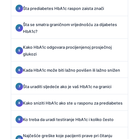
Šta prediabetes HbA1c raspon zaista znači
Šta se smatra graničnom vrijednošću za dijabetes
HbA1c?
Kako HbA1c odgovara procijenjenoj prosječnoj
glukozi
Kada HbA1c može biti lažno povišen ili lažno snižen
Šta uraditi sljedeće ako je vaš HbA1c na granici
Kako sniziti HbA1c ako ste u rasponu za prediabetes
Ko treba da uradi testiranje HbA1c i koliko često
Najčešće greške koje pacijenti prave pri čitanju