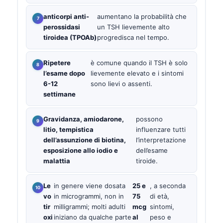
anticorpi anti-
aumentano la probabilità che
perossidasi
un TSH lievemente alto
tiroidea (TPOAb)
progredisca nel tempo.
Ripetere
è comune quando il TSH è solo
l’esame dopo
lievemente elevato e i sintomi
6-12
sono lievi o assenti.
settimane
Gravidanza, amiodarone,
possono
litio, tempistica
influenzare tutti
dell’assunzione di biotina,
l’interpretazione
esposizione allo iodio e
dell’esame
malattia
tiroide.
Le
in genere viene dosata
25 e
, a seconda
vo
in microgrammi, non in
75
di età,
tir
milligrammi; molti adulti
mcg
sintomi,
oxi
iniziano da qualche parte
al
peso e