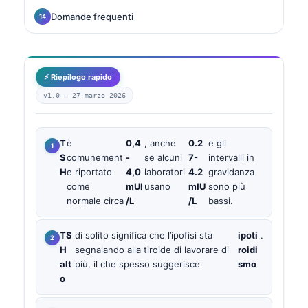
Domande frequenti
⚡ Riepilogo rapido
v1.0 —
27 marzo 2026
T
è
0,4
, anche
0.2
e gli
S
comunement
-
se alcuni
7-
intervalli in
H
e riportato
4,0
laboratori
4.2
gravidanza
come
mUI
usano
mIU
sono più
normale circa
/L
/L
bassi.
TS
di solito significa che l’ipofisi sta
ipoti
.
H
segnalando alla tiroide di lavorare di
roidi
alt
più, il che spesso suggerisce
smo
o