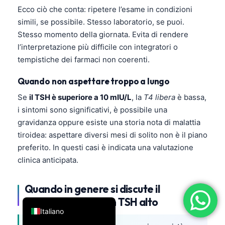
Ecco ciò che conta: ripetere l’esame in condizioni
فارسی
simili, se possibile. Stesso laboratorio, se puoi.
简体中文
Stesso momento della giornata. Evita di rendere
Română
l’interpretazione più difficile con integratori o
tempistiche dei farmaci non coerenti.
Türkçe
Ελληνικά
Quando non aspettare troppo a lungo
Português
Se
il TSH è superiore a 10 mIU/L
, la
T4 libera
è bassa,
i sintomi sono significativi, è possibile una
Español
gravidanza oppure esiste una storia nota di malattia
עִבְרִית
tiroidea: aspettare diversi mesi di solito non è il piano
Français
preferito. In questi casi è indicata una valutazione
clinica anticipata.
العربية
Deutsch
Quando in genere si discute il
English
trattamento per un TSH alto
Italiano