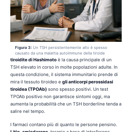
Figura 3:
Un TSH persistentemente alto è spesso
causato da una malattia autoimmune della tiroide
tiroidite di Hashimoto
è la causa principale di un
TSH elevato in corso in molte popolazioni adulte. In
questa condizione, il sistema immunitario prende di
mira il tessuto tiroideo e
gli anticorpi perossidasi
tiroidea (TPOAb)
sono spesso positivi. Un test
TPOAb positivo non garantisce sintomi oggi, ma
aumenta la probabilità che un TSH borderline tenda a
salire nel tempo.
I farmaci contano più di quanto le persone pensino.
Litio
,
amiodarone
, terapie a base di interferone,