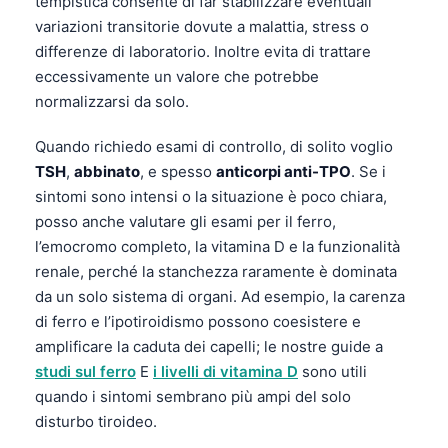
tempistica consente di far stabilizzare eventuali
Čeština
variazioni transitorie dovute a malattia, stress o
日本語
differenze di laboratorio. Inoltre evita di trattare
eccessivamente un valore che potrebbe
Eesti
normalizzarsi da solo.
Azərbaycan dili
Bosanski
Quando richiedo esami di controllo, di solito voglio
TSH
,
abbinato
, e spesso
anticorpi anti-TPO
. Se i
Svenska
sintomi sono intensi o la situazione è poco chiara,
Српски језик
posso anche valutare gli esami per il ferro,
Íslenska
l’emocromo completo, la vitamina D e la funzionalità
renale, perché la stanchezza raramente è dominata
Հայերեն
da un solo sistema di organi. Ad esempio, la carenza
Bahasa Indonesia
di ferro e l’ipotiroidismo possono coesistere e
हिन्दी
amplificare la caduta dei capelli; le nostre guide a
studi sul ferro
E
i livelli di vitamina D
sono utili
Nederlands
quando i sintomi sembrano più ampi del solo
Dansk
disturbo tiroideo.
Български