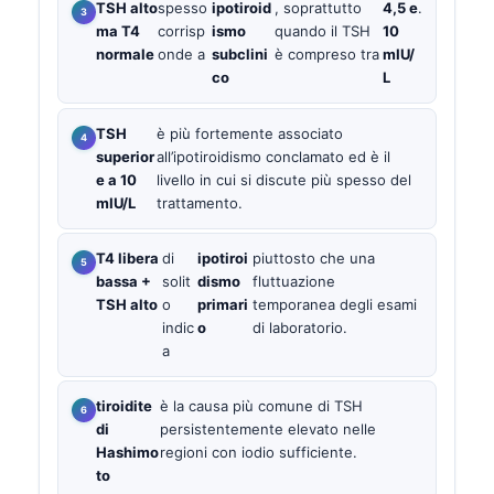
TSH alto
spesso
ipotiroid
, soprattutto
4,5 e
.
ma T4
corrisp
ismo
quando il TSH
10
normale
onde a
subclini
è compreso tra
mIU/
co
L
TSH
è più fortemente associato
superior
all’ipotiroidismo conclamato ed è il
e a 10
livello in cui si discute più spesso del
mIU/L
trattamento.
T4 libera
di
ipotiroi
piuttosto che una
bassa +
solit
dismo
fluttuazione
TSH alto
o
primari
temporanea degli esami
indic
o
di laboratorio.
a
tiroidite
è la causa più comune di TSH
di
persistentemente elevato nelle
Hashimo
regioni con iodio sufficiente.
to