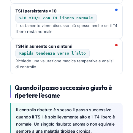
Català
TSH persistente >10
O‘zbekcha
>10 mIU/L con T4 libero normale
Українська
Il trattamento viene discusso più spesso anche se il T4
libero resta normale
አማርኛ
Kiswahili
TSH in aumento con sintomi
ភាសាខ្មែរ
Rapida tendenza verso l’alto
Richiede una valutazione medica tempestiva e analisi
ဗမာစာ
di controllo
ไทย
Tagalog
Quando il passo successivo giusto è
Tiếng Việt
ripetere l’esame
Bahasa Melayu
Il controllo ripetuto è spesso il passo successivo
മലയാളം
quando il TSH è solo lievemente alto e il T4 libero è
ಕನ್ನಡ
normale. Un singolo risultato anomalo non equivale
sempre a una malattia tiroidea cronica.
ગુજરાતી