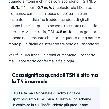
quando sintomi e chimica corrispondono. TSH
11,5
mIU/L
, T4 libero
0,7 ng/dL
, colesterolo LDL alto,
frequenza cardiaca a riposo un po' bassa e un
paziente che dice 'ho freddo quando tutti gli altri
stanno bene” — questo schema racconta una storia
coerente. Al contrario, TSH
4.8 mIU/L
in un genitore
appena nato esausto che dorme quattro ore a notte è
molto più difficile da interpretare solo dal laboratorio.
Verità in una frase: i sintomi aumentano il sospetto,
ma il laboratorio conferma la fisiologia.
Cosa significa quando il TSH è alto ma
la T4 è normale
TSH alto ma T4 normale
di solito significa
ipotiroidismo subclinico
. Questo è uno schema
biochimico in cui l’ipofisi chiede più produzione