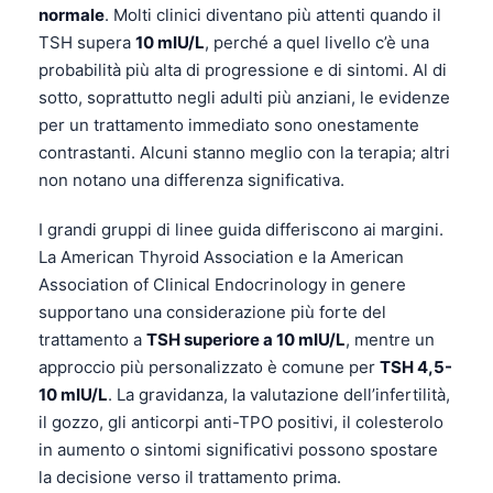
normale
. Molti clinici diventano più attenti quando il
Frysk
TSH supera
10 mIU/L
, perché a quel livello c’è una
Esperanto
probabilità più alta di progressione e di sintomi. Al di
Беларуская мова
sotto, soprattutto negli adulti più anziani, le evidenze
per un trattamento immediato sono onestamente
Татар теле
contrastanti. Alcuni stanno meglio con la terapia; altri
Кыргызча
non notano una differenza significativa.
ئۇيغۇرچە
I grandi gruppi di linee guida differiscono ai margini.
Cebuano
La American Thyroid Association e la American
Basa Jawa
Association of Clinical Endocrinology in genere
supportano una considerazione più forte del
ພາສາລາວ
trattamento a
TSH superiore a 10 mIU/L
, mentre un
Монгол
approccio più personalizzato è comune per
TSH 4,5-
Afrikaans
10 mIU/L
. La gravidanza, la valutazione dell’infertilità,
il gozzo, gli anticorpi anti-TPO positivi, il colesterolo
العربية المغربية
in aumento o sintomi significativi possono spostare
Occitan
la decisione verso il trattamento prima.