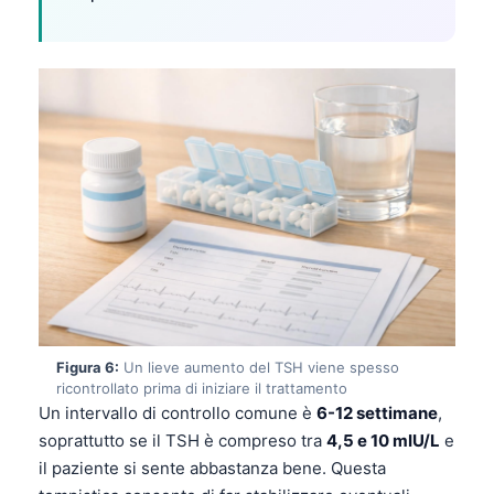
தமிழ்
తెలుగు
मराठी
اردو
বাংলা
Shqip
Magyar
Slovenščina
한국어
Polski
Figura 6:
Un lieve aumento del TSH viene spesso
ricontrollato prima di iniziare il trattamento
Lietuvių kalba
Un intervallo di controllo comune è
6-12 settimane
,
Русский
soprattutto se il TSH è compreso tra
4,5 e 10 mIU/L
e
il paziente si sente abbastanza bene. Questa
ქართული