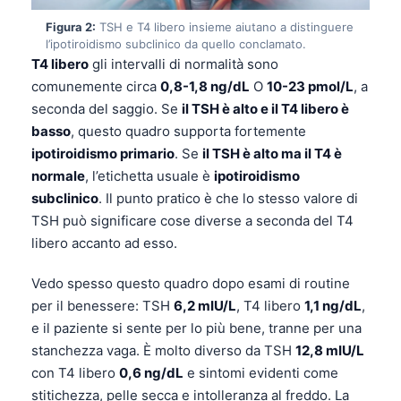
Figura 2:
TSH e T4 libero insieme aiutano a distinguere
l’ipotiroidismo subclinico da quello conclamato.
T4 libero
gli intervalli di normalità sono
comunemente circa
0,8-1,8 ng/dL
O
10-23 pmol/L
, a
seconda del saggio. Se
il TSH è alto e il T4 libero è
basso
, questo quadro supporta fortemente
ipotiroidismo primario
. Se
il TSH è alto ma il T4 è
normale
, l’etichetta usuale è
ipotiroidismo
subclinico
. Il punto pratico è che lo stesso valore di
TSH può significare cose diverse a seconda del T4
libero accanto ad esso.
Vedo spesso questo quadro dopo esami di routine
per il benessere: TSH
6,2 mIU/L
, T4 libero
1,1 ng/dL
,
e il paziente si sente per lo più bene, tranne per una
stanchezza vaga. È molto diverso da TSH
12,8 mIU/L
con T4 libero
0,6 ng/dL
e sintomi evidenti come
stitichezza, pelle secca e intolleranza al freddo. La