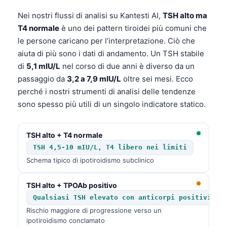
Gàidhlig
Nei nostri flussi di analisi su Kantesti AI,
TSH alto ma
Euskara
T4 normale
è uno dei pattern tiroidei più comuni che
Македонски јазик
le persone caricano per l’interpretazione. Ciò che
Latviešu valoda
aiuta di più sono i dati di andamento. Un TSH stabile
di
5,1 mIU/L
nel corso di due anni è diverso da un
Galego
passaggio da
3,2 a 7,9 mIU/L
oltre sei mesi. Ecco
অসমীয়া
perché i nostri strumenti di analisi delle tendenze
සිංහල
sono spesso più utili di un singolo indicatore statico.
سنڌي
پښتو
TSH alto + T4 normale
TSH 4,5-10 mIU/L, T4 libero nei limiti
Schema tipico di ipotiroidismo subclinico
Slovenčina
Hrvatski
TSH alto + TPOAb positivo
Qualsiasi TSH elevato con anticorpi positivi
Suomi
Rischio maggiore di progressione verso un
Қазақ тілі
ipotiroidismo conclamato