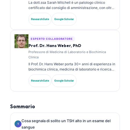
La dott.ssa Sarah Mitchell è un patologo clinico
certificato dal consiglio di amministrazione, con oltre
18 anni di esperienza in medicina di laboratorio e
analisi diagnostica. Possiede certificazioni di
ResearchGate
Google Scholar
specializzazione in chimica clinica e ha pubblicato
ampiamente su pannelli di biomarcatori e analisi di
laboratorio nella pratica clinica.
ESPERTO COLLABORATORE
Prof. Dr. Hans Weber, PhD
Professore di Medicina di Laboratorio e Biochimica
Clinica
Il Prof. Dr. Hans Weber porta 30+ anni di esperienza in
biochimica clinica, medicina di laboratorio e ricerca
sui biomarcatori. Ex Presidente della Società Tedesca
di Chimica Clinica, si specializza nell’analisi dei
ResearchGate
Google Scholar
pannelli diagnostici, nella standardizzazione dei
biomarcatori e nella medicina di laboratorio assistita
dall’IA.
Sommario
Cosa segnala di solito un TSH alto in un esame del
sangue