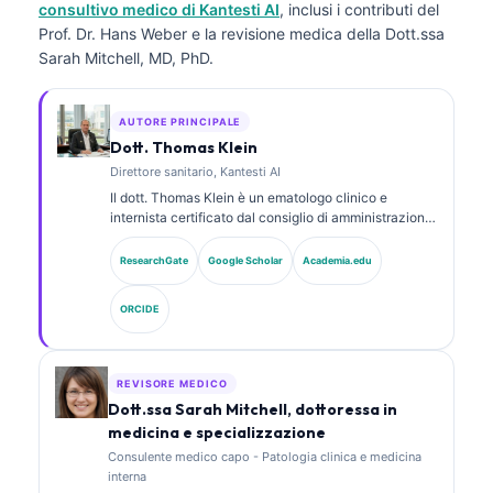
consultivo medico di Kantesti AI
, inclusi i contributi del
Prof. Dr. Hans Weber e la revisione medica della Dott.ssa
Sarah Mitchell, MD, PhD.
AUTORE PRINCIPALE
Dott. Thomas Klein
Direttore sanitario, Kantesti AI
Il dott. Thomas Klein è un ematologo clinico e
internista certificato dal consiglio di amministrazione,
con oltre 15 anni di esperienza in medicina di
laboratorio e analisi clinica assistita da AI. In qualità
ResearchGate
Google Scholar
Academia.edu
di Chief Medical Officer presso Kantesti AI, fornisce
supervisione clinica sull’accuratezza medica della
ORCIDE
rete neurale proprietaria. Il dott. Klein ha pubblicato
ampiamente su interpretazione dei biomarcatori e
diagnostica di laboratorio su argomenti di medicina di
laboratorio.
REVISORE MEDICO
Dott.ssa Sarah Mitchell, dottoressa in
medicina e specializzazione
Consulente medico capo - Patologia clinica e medicina
interna