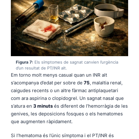
日本語
Eesti
Azərbaycan dili
Bosanski
Svenska
Српски језик
Figura 7:
Els símptomes de sagnat canvien l’urgència
Íslenska
d’un resultat de PT/INR alt.
Em torno molt menys casual quan un INR alt
Հայերեն
s’acompanya d’edat per sobre de
75
, malaltia renal,
Bahasa Indonesia
caigudes recents o un altre fàrmac antiplaquetari
हिन्दी
com ara aspirina o clopidogrel. Un sagnat nasal que
Nederlands
s’atura en
3 minuts
és diferent de l’hemorràgia de les
genives, les deposicions fosques o els hematomes
Dansk
que augmenten ràpidament.
Български
Si l’hematoma és l’únic símptoma i el PT/INR és
فارسی