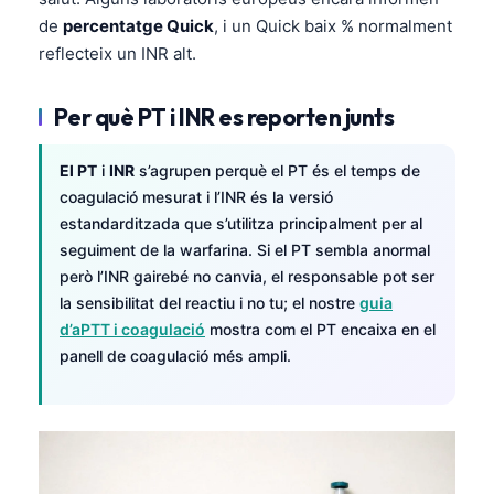
de
percentatge Quick
, i un Quick baix % normalment
reflecteix un INR alt.
Per què PT i INR es reporten junts
El PT
i
INR
s’agrupen perquè el PT és el temps de
coagulació mesurat i l’INR és la versió
estandarditzada que s’utilitza principalment per al
seguiment de la warfarina. Si el PT sembla anormal
però l’INR gairebé no canvia, el responsable pot ser
la sensibilitat del reactiu i no tu; el nostre
guia
d’aPTT i coagulació
mostra com el PT encaixa en el
panell de coagulació més ampli.