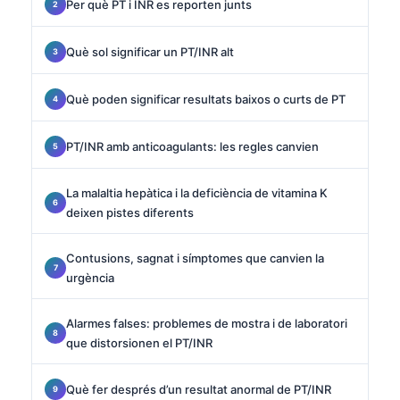
Per què PT i INR es reporten junts
Què sol significar un PT/INR alt
Què poden significar resultats baixos o curts de PT
PT/INR amb anticoagulants: les regles canvien
La malaltia hepàtica i la deficiència de vitamina K
deixen pistes diferents
Contusions, sagnat i símptomes que canvien la
urgència
Alarmes falses: problemes de mostra i de laboratori
que distorsionen el PT/INR
Què fer després d’un resultat anormal de PT/INR