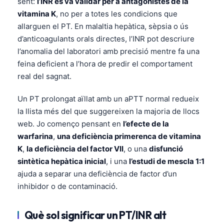
sent:
l’INR es va validar per a antagonistes de la
vitamina K
, no per a totes les condicions que
allarguen el PT. En malaltia hepàtica, sèpsia o ús
d’anticoagulants orals directes, l’INR pot descriure
l’anomalia del laboratori amb precisió mentre fa una
feina deficient a l’hora de predir el comportament
real del sagnat.
Un PT prolongat aïllat amb un aPTT normal redueix
la llista més del que suggereixen la majoria de llocs
web. Jo començo pensant en
l’efecte de la
warfarina
,
una deficiència primerenca de vitamina
K
,
la deficiència del factor VII
, o una
disfunció
sintètica hepàtica inicial
, i una
l’estudi de mescla 1:1
ajuda a separar una deficiència de factor d’un
inhibidor o de contaminació.
Què sol significar un PT/INR alt