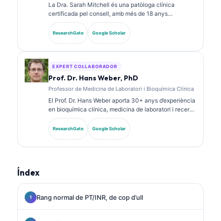
La Dra. Sarah Mitchell és una patòloga clínica
certificada pel consell, amb més de 18 anys
d’experiència en medicina de laboratori i anàlisi
diagnòstica. Té certificacions d’especialitat en
ResearchGate
Google Scholar
química clínica i ha publicat extensament sobre
panells de biomarcadors i anàlisi de laboratori en la
pràctica clínica.
EXPERT COL·LABORADOR
Prof. Dr. Hans Weber, PhD
Professor de Medicina de Laboratori i Bioquímica Clínica
El Prof. Dr. Hans Weber aporta 30+ anys d’experiència
en bioquímica clínica, medicina de laboratori i recerca
de biomarcadors. Ex president de la Societat
Alemanya de Química Clínica, s’especialitza en
ResearchGate
Google Scholar
anàlisi de panells diagnòstics, estandardització de
biomarcadors i medicina de laboratori assistida per IA.
Índex
Rang normal de PT/INR, de cop d’ull