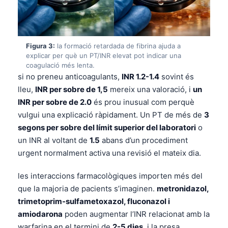
Figura 3:
la formació retardada de fibrina ajuda a
explicar per què un PT/INR elevat pot indicar una
coagulació més lenta.
si no preneu anticoagulants,
INR 1.2-1.4
sovint és
lleu,
INR per sobre de 1,5
mereix una valoració, i
un
INR per sobre de 2.0
és prou inusual com perquè
vulgui una explicació ràpidament. Un PT de més de
3
segons per sobre del límit superior del laboratori
o
un INR al voltant de
1.5
abans d’un procediment
urgent normalment activa una revisió el mateix dia.
les interaccions farmacològiques importen més del
que la majoria de pacients s’imaginen.
metronidazol,
trimetoprim-sulfametoxazol, fluconazol i
amiodarona
poden augmentar l’INR relacionat amb la
warfarina en el termini de
2-5 dies
, i la presa