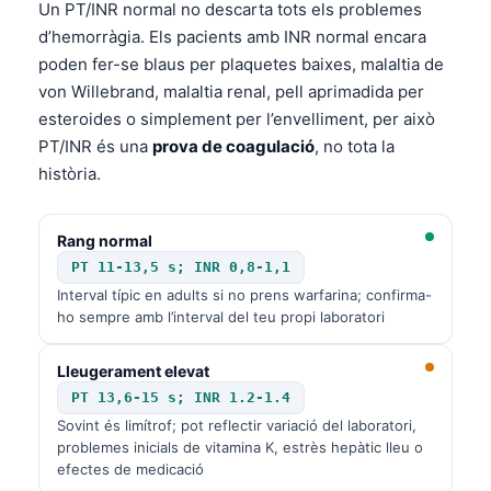
Un PT/INR normal no descarta tots els problemes
d’hemorràgia. Els pacients amb INR normal encara
poden fer-se blaus per plaquetes baixes, malaltia de
von Willebrand, malaltia renal, pell aprimadida per
esteroides o simplement per l’envelliment, per això
PT/INR és una
prova de coagulació
, no tota la
història.
Rang normal
PT 11-13,5 s; INR 0,8-1,1
Interval típic en adults si no prens warfarina; confirma-
ho sempre amb l’interval del teu propi laboratori
Lleugerament elevat
PT 13,6-15 s; INR 1.2-1.4
Sovint és limítrof; pot reflectir variació del laboratori,
problemes inicials de vitamina K, estrès hepàtic lleu o
efectes de medicació