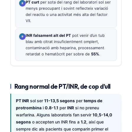
PT curt
per sota del rang del laboratori sol ser
menys preocupant i sovint reflecteix variació
del reactiu o una activitat més alta del factor
VII.
INR falsament alt del PT
pot venir d’un tub
blau amb citrat insuficientment omplert,
contaminació amb heparina, processament
retardat o hematòcrit per sobre de
55%
.
Rang normal de PT/INR, de cop d’ull
PT INR
sol ser
11-13,5 segons
per
temps de
protrombina
i
0.8-1.1
per
INR
si no preneu
warfarina. Alguns laboratoris fan servir
10,5-14,0
segons
o accepten un INR fins a
1.2
, així que
sempre dic als pacients que comparin primer el