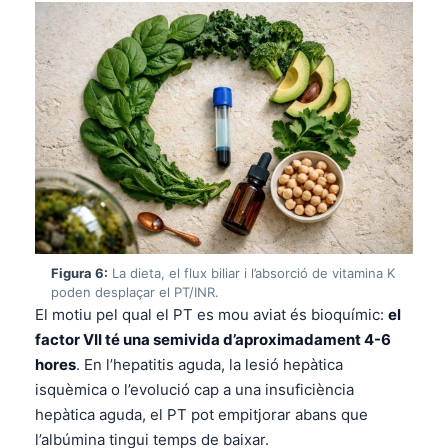
Gàidhlig
Euskara
Македонски јазик
Latviešu valoda
Galego
অসমীয়া
සිංහල
سنڌي
پښتو
Figura 6:
La dieta, el flux biliar i l’absorció de vitamina K
poden desplaçar el PT/INR.
El motiu pel qual el PT es mou aviat és bioquímic:
el
Slovenčina
factor VII té una semivida d’aproximadament 4-6
hores
. En l’hepatitis aguda, la lesió hepàtica
Hrvatski
isquèmica o l’evolució cap a una insuficiència
Suomi
hepàtica aguda, el PT pot empitjorar abans que
Қазақ тілі
l’albúmina tingui temps de baixar.