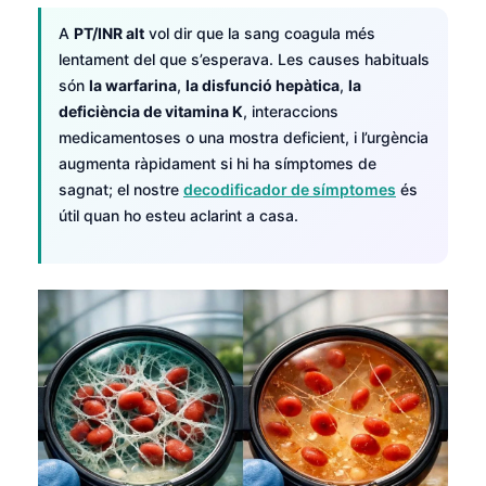
A
PT/INR alt
vol dir que la sang coagula més
lentament del que s’esperava. Les causes habituals
són
la warfarina
,
la disfunció hepàtica
,
la
deficiència de vitamina K
, interaccions
medicamentoses o una mostra deficient, i l’urgència
augmenta ràpidament si hi ha símptomes de
sagnat; el nostre
decodificador de símptomes
és
útil quan ho esteu aclarint a casa.