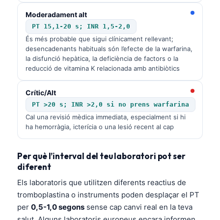
Moderadament alt
PT 15,1-20 s; INR 1,5-2,0
És més probable que sigui clínicament rellevant;
desencadenants habituals són l’efecte de la warfarina,
la disfunció hepàtica, la deficiència de factors o la
reducció de vitamina K relacionada amb antibiòtics
Crític/Alt
PT >20 s; INR >2,0 si no prens warfarina
Cal una revisió mèdica immediata, especialment si hi
ha hemorràgia, icterícia o una lesió recent al cap
Per què l’interval del teu laboratori pot ser
diferent
Els laboratoris que utilitzen diferents reactius de
tromboplastina o instruments poden desplaçar el PT
per
0,5-1,0 segons
sense cap canvi real en la teva
salut. Alguns laboratoris europeus encara informen