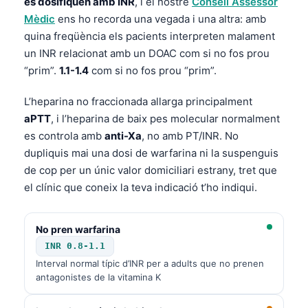
es dosifiquen amb INR
, i el nostre
Consell Assessor
Mèdic
ens ho recorda una vegada i una altra: amb
quina freqüència els pacients interpreten malament
un INR relacionat amb un DOAC com si no fos prou
“prim”.
1.1-1.4
com si no fos prou “prim”.
L’heparina no fraccionada allarga principalment
aPTT
, i l’heparina de baix pes molecular normalment
es controla amb
anti-Xa
, no amb PT/INR. No
dupliquis mai una dosi de warfarina ni la suspenguis
de cop per un únic valor domiciliari estrany, tret que
el clínic que coneix la teva indicació t’ho indiqui.
No pren warfarina
INR 0.8-1.1
Interval normal típic d’INR per a adults que no prenen
antagonistes de la vitamina K