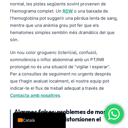
normal, les pistes següents sovint provenen de
简体中文
l’hemograma complet. Un
RDW
o una baixada de
Română
l’hemoglobina pot suggerir una pèrdua lenta de sang,
mentre que una anèmia greu pot fer que els
Türkçe
hematomes simples semblin més dramàtics del que
Ελληνικά
són.
Português
Un nou color groguenc (icterícia), confusió,
Español
somnolència o inflor abdominal amb un PT/INR
Italiano
prolongat no és una situació de “vigilar i esperar”.
עִבְרִית
Per a consultes de seguiment no urgents després
que t’hagin avaluat localment, el nostre equip pot
Français
indicar-te el flux de treball adequat a través de
العربية
Contacta amb nosaltres
.
Deutsch
Alarmes falses: problemes de mostra i
English
de laboratori que distorsionen el
Català
PT/INR