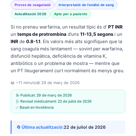
Proves de coagulació
Interpretació de l’anàlisi de sang
Actualització 2026
Apte per a pacients
Si no preneu warfarina, un resultat típic és d’
PT INR
un
temps de protrombina
d’uns
11-13,5 segons
i un
INR
de
0.8-1.1
. Els valors més alts signifiquen que la
sang coagula més lentament — sovint per warfarina,
disfunció hepàtica, deficiència de vitamina K,
antibiòtics o un problema de mostra — mentre que
un PT lleugerament curt normalment és menys greu.
📖 ~11 minuts
📅
29 de març de 2026
📝 Publicat:
29 de març de 2026
🩺 Revisat mèdicament:
22 de juliol de 2026
✅ Basat en l’evidència
🔄 Última actualització:
22 de juliol de 2026