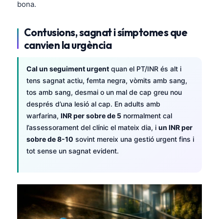
bona.
తెలుగు
Contusions, sagnat i símptomes que
मराठी
canvien la urgència
اردو
বাংলা
Cal un seguiment urgent
quan el PT/INR és alt i
Shqip
tens sagnat actiu, femta negra, vòmits amb sang,
tos amb sang, desmai o un mal de cap greu nou
Magyar
després d’una lesió al cap. En adults amb
Slovenščina
warfarina,
INR per sobre de 5
normalment cal
한국어
l’assessorament del clínic el mateix dia, i
un INR per
sobre de 8-10
sovint mereix una gestió urgent fins i
Polski
tot sense un sagnat evident.
Lietuvių kalba
Русский
ქართული
Čeština