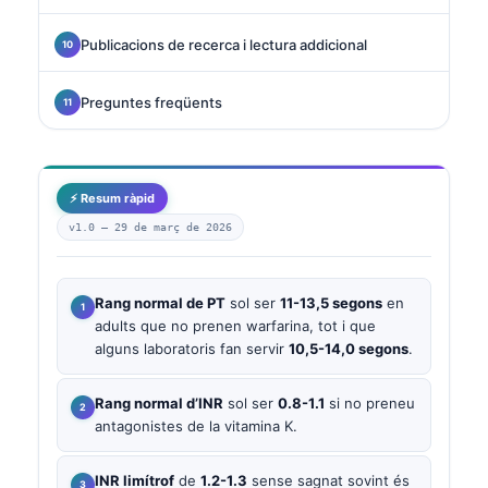
Publicacions de recerca i lectura addicional
Preguntes freqüents
⚡ Resum ràpid
v1.0 —
29 de març de 2026
Rang normal de PT
sol ser
11-13,5 segons
en
adults que no prenen warfarina, tot i que
alguns laboratoris fan servir
10,5-14,0 segons
.
Rang normal d’INR
sol ser
0.8-1.1
si no preneu
antagonistes de la vitamina K.
INR limítrof
de
1.2-1.3
sense sagnat sovint és