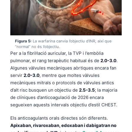
Figura 5:
La warfarina canvia l’objectiu d’INR, així que
“normal” no és l’objectiu.
Per a la fibril·lació auricular, la TVP i l’embòlia
pulmonar, el rang terapèutic habitual és de
2.0-3.0
.
Algunes vàlvules mecàniques aòrtiques encara fan
servir
2.0-3.0
, mentre que moltes vàlvules
mecàniques mitrals o protocols de vàlvules antics
d’alt risc busquen un objectiu de
2.5-3.5
; la majoria
de clíniques d’anticoagulació de 2026 encara
segueixen aquests intervals objectiu d’estil CHEST.
Els anticoagulants orals directes són diferents.
Apixaban, rivaroxaban, edoxaban i dabigatran no