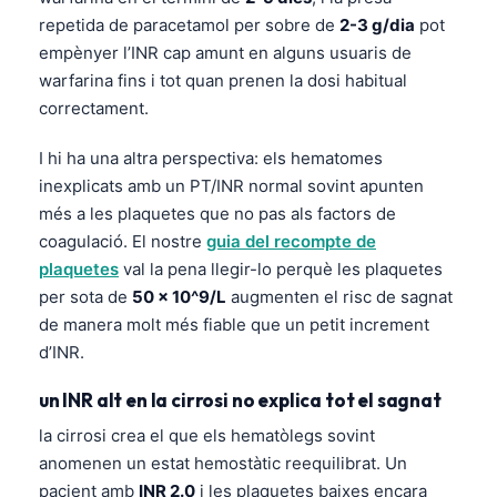
repetida de paracetamol per sobre de
2-3 g/dia
pot
empènyer l’INR cap amunt en alguns usuaris de
warfarina fins i tot quan prenen la dosi habitual
correctament.
I hi ha una altra perspectiva: els hematomes
inexplicats amb un PT/INR normal sovint apunten
més a les plaquetes que no pas als factors de
coagulació. El nostre
guia del recompte de
plaquetes
val la pena llegir-lo perquè les plaquetes
per sota de
50 × 10^9/L
augmenten el risc de sagnat
de manera molt més fiable que un petit increment
d’INR.
un INR alt en la cirrosi no explica tot el sagnat
la cirrosi crea el que els hematòlegs sovint
anomenen un estat hemostàtic reequilibrat. Un
pacient amb
INR 2.0
i les plaquetes baixes encara