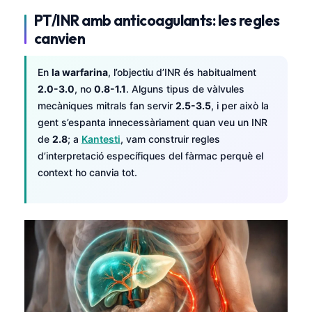
PT/INR amb anticoagulants: les regles
canvien
En
la warfarina
, l’objectiu d’INR és habitualment
2.0-3.0
, no
0.8-1.1
. Alguns tipus de vàlvules
mecàniques mitrals fan servir
2.5-3.5
, i per això la
gent s’espanta innecessàriament quan veu un INR
de
2.8
; a
Kantesti
, vam construir regles
d’interpretació específiques del fàrmac perquè el
context ho canvia tot.