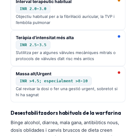
Interval terapèutic habitual
INR 2.0-3.0
Objectiu habitual per a la fibril·lació auricular, la TVP i
l’embòlia pulmonar
Teràpia d’intensitat més alta
INR 2.5-3.5
S’utilitza per a algunes vàlvules mecàniques mitrals o
protocols de vàlvules d’alt risc més antics
Massa alt/Urgent
INR >4.5; especialment >8-10
Cal revisar la dosi o fer una gestió urgent, sobretot si
hi ha sagnat
Desestabilitzadors habituals de la warfarina
Norsk bokmål
Binge alcohol, diarrea, mala gana, antibiòtics nous,
dosis oblidades i canvis bruscos de dieta creen
Ślōnskŏ gŏdka