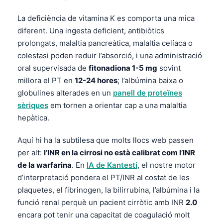
O‘zbekcha
La deficiència de vitamina K es comporta una mica
Українська
diferent. Una ingesta deficient, antibiòtics
አማርኛ
prolongats, malaltia pancreàtica, malaltia celíaca o
colestasi poden reduir l’absorció, i una administració
Kiswahili
oral supervisada de
fitonadiona 1-5 mg
sovint
ភាសាខ្មែរ
millora el PT en
12-24 hores
; l’albúmina baixa o
ဗမာစာ
globulines alterades en un
panell de proteïnes
sèriques
em tornen a orientar cap a una malaltia
ไทย
hepàtica.
Tagalog
Tiếng Việt
Aquí hi ha la subtilesa que molts llocs web passen
per alt:
l’INR en la cirrosi no està calibrat com l’INR
Bahasa Melayu
de la warfarina
. En
IA de Kantesti
, el nostre motor
മലയാളം
d’interpretació pondera el PT/INR al costat de les
ಕನ್ನಡ
plaquetes, el fibrinogen, la bilirrubina, l’albúmina i la
funció renal perquè un pacient cirròtic amb INR
2.0
ગુજરાતી
encara pot tenir una capacitat de coagulació molt
தமிழ்