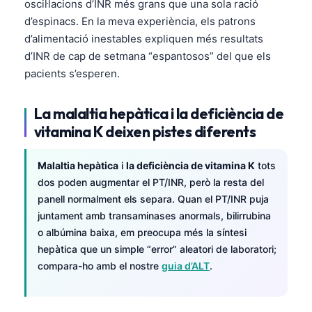
oscil·lacions d’INR més grans que una sola ració
Frysk
d’espinacs. En la meva experiència, els patrons
Esperanto
d’alimentació inestables expliquen més resultats
d’INR de cap de setmana “espantosos” del que els
Беларуская мова
pacients s’esperen.
Татар теле
Кыргызча
La malaltia hepàtica i la deficiència de
vitamina K deixen pistes diferents
ئۇيغۇرچە
Cebuano
Malaltia hepàtica
i
la deficiència de vitamina K
tots
Basa Jawa
dos poden augmentar el PT/INR, però la resta del
ພາສາລາວ
panell normalment els separa. Quan el PT/INR puja
juntament amb transaminases anormals, bilirrubina
Монгол
o albúmina baixa, em preocupa més la síntesi
Afrikaans
hepàtica que un simple “error” aleatori de laboratori;
compara-ho amb el nostre
guia d’ALT
.
العربية المغربية
Occitan