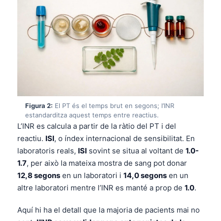
Figura 2:
El PT és el temps brut en segons; l’INR
estandarditza aquest temps entre reactius.
L’INR es calcula a partir de la ràtio del PT i del
reactiu.
ISI
, o índex internacional de sensibilitat. En
laboratoris reals,
ISI
sovint se situa al voltant de
1.0-
1.7
, per això la mateixa mostra de sang pot donar
12,8 segons
en un laboratori i
14,0 segons
en un
altre laboratori mentre l’INR es manté a prop de
1.0
.
Aquí hi ha el detall que la majoria de pacients mai no