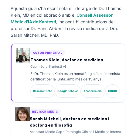
Aquesta guia s’ha escrit sota el lideratge de
Dr. Thomas
Klein, MD
en col·laboració amb el
Consell Assessor
Mèdic d'IA de Kantesti
, incloent-hi contribucions del
professor Dr. Hans Weber i la revisió mèdica de la Dra.
Sarah Mitchell, MD, PhD.
AUTOR PRINCIPAL
Thomas Klein, doctor en medicina
Cap mèdic, Kantesti AI
El Dr. Thomas Klein és un hematòleg clínic i internista
certificat per la junta, amb més de 15 anys
d’experiència en medicina de laboratori i anàlisi
clínica assistida per IA. Com a director mèdic a
ResearchGate
Google Scholar
Academia.edu
ORCID
Kantesti AI, proporciona supervisió clínica de
l’exactitud mèdica de la xarxa neuronal propietària. El
Dr. Klein ha publicat extensament sobre la
interpretació de biomarcadors i els diagnòstics de
REVISOR MÈDIC
laboratori en temes de medicina de laboratori.
Sarah Mitchell, doctora en medicina i
doctora en filosofia
Assessor Mèdic Cap - Patologia Clínica i Medicina Interna