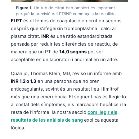
Figura 1:
Un tub de citrat ben omplert és important
perquè la precisió del PT/INR comença a la recollida.
El PT
és el temps de coagulació en brut en segons
després que s’afegeixin tromboplastina i calci al
plasma citrat.
INR
és una ràtio estandarditzada
pensada per reduir les diferències de reactiu, de
manera que un PT de
14,0 segons
pot ser
acceptable en un laboratori i anormal en un altre.
Quan jo, Thomas Klein, MD, reviso un informe amb
INR 1.2 o 1.3
en una persona que no pren
anticoagulants, sovint és un resultat lleu i limítrof
més que una emergència. El següent pas és llegir-lo
al costat dels símptomes, els marcadors hepàtics i la
resta de l’informe: la nostra secció
com llegir els
resultats de les anàlisis de sang
explica aquesta
lògica.