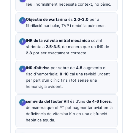
lleu i normalment necessita context, no pànic.
Objectiu de warfarina
és
2.0-3.0
per a
fibril·lació auricular, TVP i embòlia pulmonar.
INR de la vàlvula mitral mecànica
sovint
s’orienta a
2.5-3.5
, de manera que un INR de
2.8
pot ser exactament correcte.
INR d’alt risc
per sobre de
4.5
augmenta el
risc d’hemorràgia;
8-10
cal una revisió urgent
per part d’un clínic fins i tot sense una
hemorràgia evident.
semivida del factor VII
és d’uns
de 4-6 hores
,
de manera que el PT pot augmentar aviat en la
deficiència de vitamina K o en una disfunció
hepàtica aguda.