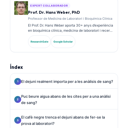
pràctica clínica.
EXPERT COL·LABORADOR
Prof. Dr. Hans Weber, PhD
Professor de Medicina de Laboratori i Bioquímica Clínica
El Prof. Dr. Hans Weber aporta 30+ anys d’experiència
en bioquímica clínica, medicina de laboratori i recerca
de biomarcadors. Ex president de la Societat
Alemanya de Química Clínica, s’especialitza en
ResearchGate
Google Scholar
anàlisi de panells diagnòstics, estandardització de
biomarcadors i medicina de laboratori assistida per IA.
Índex
El dejuni realment importa per a les anàlisis de sang?
Puc beure aigua abans de les cites per a una anàlisi
de sang?
El cafè negre trenca el dejuni abans de fer-se la
prova al laboratori?