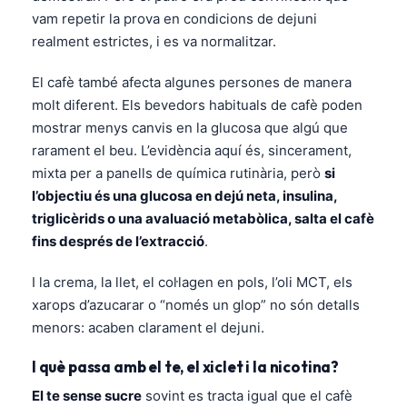
vam repetir la prova en condicions de dejuni
realment estrictes, i es va normalitzar.
El cafè també afecta algunes persones de manera
molt diferent. Els bevedors habituals de cafè poden
mostrar menys canvis en la glucosa que algú que
rarament el beu. L’evidència aquí és, sincerament,
mixta per a panells de química rutinària, però
si
l’objectiu és una glucosa en dejú neta, insulina,
triglicèrids o una avaluació metabòlica, salta el cafè
fins després de l’extracció
.
I la crema, la llet, el col·lagen en pols, l’oli MCT, els
xarops d’azucarar o “només un glop” no són detalls
menors: acaben clarament el dejuni.
I què passa amb el te, el xiclet i la nicotina?
El te sense sucre
sovint es tracta igual que el cafè