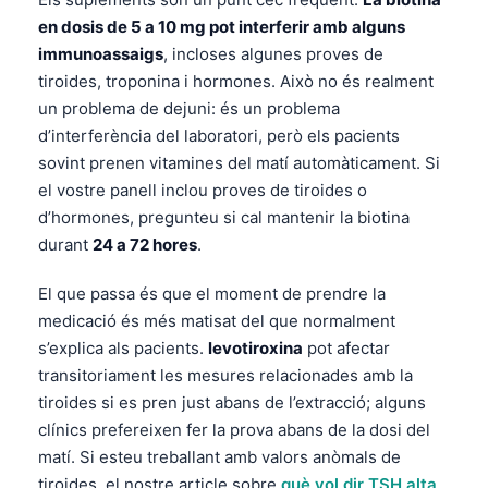
日本語
en dosis de 5 a 10 mg pot interferir amb alguns
Eesti
immunoassaigs
, incloses algunes proves de
tiroides, troponina i hormones. Això no és realment
Azərbaycan dili
un problema de dejuni: és un problema
Bosanski
d’interferència del laboratori, però els pacients
Svenska
sovint prenen vitamines del matí automàticament. Si
el vostre panell inclou proves de tiroides o
Српски језик
d’hormones, pregunteu si cal mantenir la biotina
Íslenska
durant
24 a 72 hores
.
Հայերեն
El que passa és que el moment de prendre la
Bahasa Indonesia
medicació és més matisat del que normalment
हिन्दी
s’explica als pacients.
levotiroxina
pot afectar
Nederlands
transitoriament les mesures relacionades amb la
tiroides si es pren just abans de l’extracció; alguns
Dansk
clínics prefereixen fer la prova abans de la dosi del
Български
matí. Si esteu treballant amb valors anòmals de
فارسی
tiroides, el nostre article sobre
què vol dir TSH alta