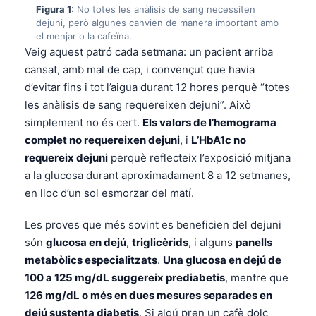
Figura 1:
No totes les anàlisis de sang necessiten
dejuni, però algunes canvien de manera important amb
el menjar o la cafeïna.
Veig aquest patró cada setmana: un pacient arriba
cansat, amb mal de cap, i convençut que havia
d’evitar fins i tot l’aigua durant 12 hores perquè “totes
les anàlisis de sang requereixen dejuni”. Això
simplement no és cert.
Els valors de l’hemograma
complet no requereixen dejuni
, i
L’HbA1c no
requereix dejuni
perquè reflecteix l’exposició mitjana
a la glucosa durant aproximadament 8 a 12 setmanes,
en lloc d’un sol esmorzar del matí.
Les proves que més sovint es beneficien del dejuni
són
glucosa en dejú
,
triglicèrids
, i alguns
panells
metabòlics especialitzats
.
Una glucosa en dejú de
100 a 125 mg/dL suggereix prediabetis
, mentre que
126 mg/dL o més en dues mesures separades en
dejú sustenta diabetis
. Si algú pren un cafè dolç