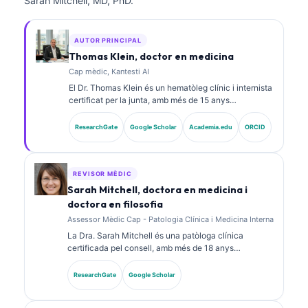
Sarah Mitchell, MD, PhD.
AUTOR PRINCIPAL
Thomas Klein, doctor en medicina
Cap mèdic, Kantesti AI
El Dr. Thomas Klein és un hematòleg clínic i internista
certificat per la junta, amb més de 15 anys
d’experiència en medicina de laboratori i anàlisi
clínica assistida per IA. Com a director mèdic a
ResearchGate
Google Scholar
Academia.edu
ORCID
Kantesti AI, proporciona supervisió clínica de
l’exactitud mèdica de la xarxa neuronal propietària. El
Dr. Klein ha publicat extensament sobre la
interpretació de biomarcadors i els diagnòstics de
REVISOR MÈDIC
laboratori en temes de medicina de laboratori.
Sarah Mitchell, doctora en medicina i
doctora en filosofia
Assessor Mèdic Cap - Patologia Clínica i Medicina Interna
La Dra. Sarah Mitchell és una patòloga clínica
certificada pel consell, amb més de 18 anys
d’experiència en medicina de laboratori i anàlisi
diagnòstica. Té certificacions d’especialitat en
ResearchGate
Google Scholar
química clínica i ha publicat extensament sobre
panells de biomarcadors i anàlisi de laboratori en la