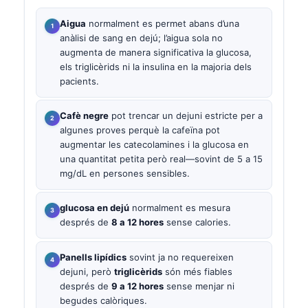
Aigua
normalment es permet abans d’una
anàlisi de sang en dejú; l’aigua sola no
augmenta de manera significativa la glucosa,
els triglicèrids ni la insulina en la majoria dels
pacients.
Cafè negre
pot trencar un dejuni estricte per a
algunes proves perquè la cafeïna pot
augmentar les catecolamines i la glucosa en
una quantitat petita però real—sovint de 5 a 15
mg/dL en persones sensibles.
glucosa en dejú
normalment es mesura
després de
8 a 12 hores
sense calories.
Panells lipídics
sovint ja no requereixen
dejuni, però
triglicèrids
són més fiables
després de
9 a 12 hores
sense menjar ni
begudes calòriques.