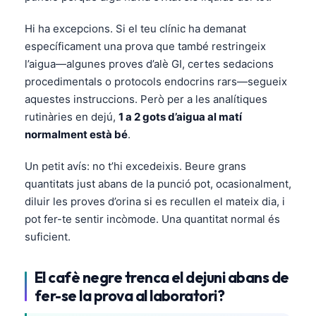
Hi ha excepcions. Si el teu clínic ha demanat
específicament una prova que també restringeix
l’aigua—algunes proves d’alè GI, certes sedacions
procedimentals o protocols endocrins rars—segueix
aquestes instruccions. Però per a les analítiques
rutinàries en dejú,
1 a 2 gots d’aigua al matí
normalment està bé
.
Un petit avís: no t’hi excedeixis. Beure grans
quantitats just abans de la punció pot, ocasionalment,
diluir les proves d’orina si es recullen el mateix dia, i
pot fer-te sentir incòmode. Una quantitat normal és
suficient.
El cafè negre trenca el dejuni abans de
fer-se la prova al laboratori?