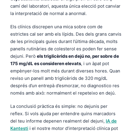
camí del laboratori, aquesta única elecció pot canviar
la interpretació de normal a anormal.
Els clínics discrepen una mica sobre com de
estrictes cal ser amb els lípids. Des dels grans canvis
de les principals guies durant l’última dècada, molts
panells rutinàries de colesterol es poden fer sense
dejuni. Però
els triglicèrids en dejú no, per sobre de
175 mg/dL es consideren elevats
, i un àpat pot
empènyer-los molt més durant diverses hores. Quan
reviso un panell amb triglicèrids de 320 mg/dL
després d’un entrepà d’esmorzar, no diagnostico res
només amb això: normalment el repeteixo en dejú.
La conclusió pràctica és simple: no dejunis per
reflex. Si vols ajuda per entendre quins marcadors
del teu informe depenen realment del dejuni,
IA de
Kantesti
i el nostre motor d’interpretació clínica pot