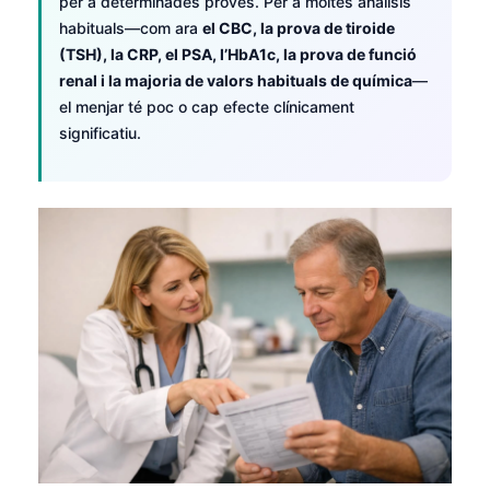
per a determinades proves. Per a moltes anàlisis
habituals—com ara
el CBC, la prova de tiroide
(TSH), la CRP, el PSA, l’HbA1c, la prova de funció
renal i la majoria de valors habituals de química
—
el menjar té poc o cap efecte clínicament
significatiu.