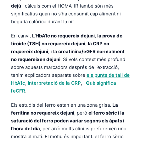
dejú
i càlculs com el HOMA-IR també són més
significatius quan no s’ha consumit cap aliment ni
beguda calòrica durant la nit.
En canvi,
L’HbA1c no requereix dejuni
,
la prova de
tiroide (TSH) no requereix dejuni
,
la CRP no
requereix dejuni
, i
la creatinina/eGFR normalment
no requereixen dejuni
. Si vols context més profund
sobre aquests marcadors després de l’extracció,
tenim explicadors separats sobre
els punts de tall de
HbA1c
,
Interpretació de la CRP
, i
Què significa
l’eGFR
.
Els estudis del ferro estan en una zona grisa.
La
ferritina no requereix dejuni
, però
el ferro sèric i la
saturació del ferro poden variar segons els àpats i
l’hora del dia
, per això molts clínics prefereixen una
mostra al matí. El motiu és important: el ferro sèric