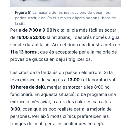
Frysk
Figura 5:
La majoria de les instruccions de dejuni es
Esperanto
poden traduir en límits simples d’àpats segons l’hora de
la cita.
Беларуская мова
Per a
de 7:30 a 9:00 h
cita, el pla més fàcil és sopar
Татар теле
de
19:00 a 20:00
la nit abans, i després només aigua
simple durant la nit. Això et dona una finestra neta de
Кыргызча
11 a 13 hores
, que és acceptable per a la majoria de
ئۇيغۇرچە
proves de glucosa en dejú i triglicèrids.
Cebuano
Les cites de la tarda és on passen els errors. Si la
Basa Jawa
teva extracció de sang és a
13:00
i el laboratori vol
ພາສາລາວ
10 hores de dejú
, menjar esmorzar a les 8:00 no
Монгол
funcionarà. En aquesta situació, o bé programa una
extracció més aviat, o atura les calories cap a les
Afrikaans
3:00
, cosa que és poc realista per a la majoria de
العربية المغربية
persones. Per això molts clínics prefereixen les
Occitan
franges del matí per a les analítiques en dejú.