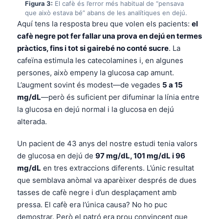
Figura 3:
El cafè és l’error més habitual de “pensava
que això estava bé” abans de les analítiques en dejú.
Aquí tens la resposta breu que volen els pacients:
el
cafè negre pot fer fallar una prova en dejú en termes
pràctics, fins i tot si gairebé no conté sucre
. La
cafeïna estimula les catecolamines i, en algunes
persones, això empeny la glucosa cap amunt.
L’augment sovint és modest—de vegades
5 a 15
mg/dL
—però és suficient per difuminar la línia entre
la glucosa en dejú normal i la glucosa en dejú
alterada.
Un pacient de 43 anys del nostre estudi tenia valors
de glucosa en dejú de
97 mg/dL, 101 mg/dL i 96
mg/dL
en tres extraccions diferents. L’únic resultat
que semblava anòmal va aparèixer després de dues
tasses de cafè negre i d’un desplaçament amb
pressa. El cafè era l’única causa? No ho puc
demostrar. Però el patró era prou convincent que