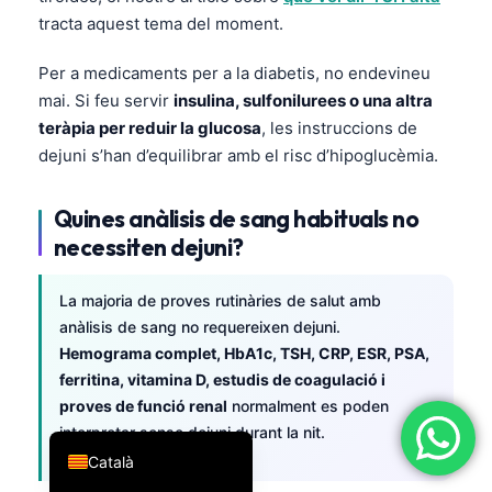
tracta aquest tema del moment.
简体中文
Română
Per a medicaments per a la diabetis, no endevineu
Türkçe
mai. Si feu servir
insulina, sulfonilurees o una altra
teràpia per reduir la glucosa
, les instruccions de
Ελληνικά
dejuni s’han d’equilibrar amb el risc d’hipoglucèmia.
Português
Español
Quines anàlisis de sang habituals no
necessiten dejuni?
Italiano
עִבְרִית
La majoria de proves rutinàries de salut amb
Français
anàlisis de sang no requereixen dejuni.
العربية
Hemograma complet, HbA1c, TSH, CRP, ESR, PSA,
ferritina, vitamina D, estudis de coagulació i
Deutsch
proves de funció renal
normalment es poden
English
interpretar sense dejuni durant la nit.
Català