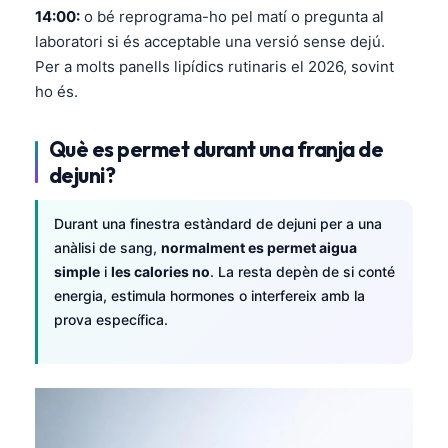
O‘zbekcha
14:00:
o bé reprograma-ho pel matí o pregunta al
laboratori si és acceptable una versió sense dejú.
Українська
Per a molts panells lipídics rutinaris el 2026, sovint
አማርኛ
ho és.
Kiswahili
Què es permet durant una franja de
ភាសាខ្មែរ
dejuni?
ဗမာစာ
ไทย
Durant una finestra estàndard de dejuni per a una
Tagalog
anàlisi de sang,
normalment es permet aigua
simple
i
les calories no
. La resta depèn de si conté
Tiếng Việt
energia, estimula hormones o interfereix amb la
Bahasa Melayu
prova específica.
മലയാളം
ಕನ್ನಡ
ગુજરાતી
தமிழ்