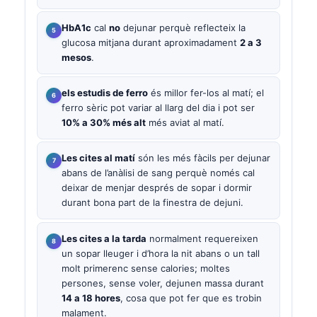
HbA1c
cal
no
dejunar perquè reflecteix la
glucosa mitjana durant aproximadament
2 a 3
mesos
.
els estudis de ferro
és millor fer-los al matí; el
ferro sèric pot variar al llarg del dia i pot ser
10% a 30% més alt
més aviat al matí.
Les cites al matí
són les més fàcils per dejunar
abans de l’anàlisi de sang perquè només cal
deixar de menjar després de sopar i dormir
durant bona part de la finestra de dejuni.
Les cites a la tarda
normalment requereixen
un sopar lleuger i d’hora la nit abans o un tall
molt primerenc sense calories; moltes
persones, sense voler, dejunen massa durant
14 a 18 hores
, cosa que pot fer que es trobin
malament.