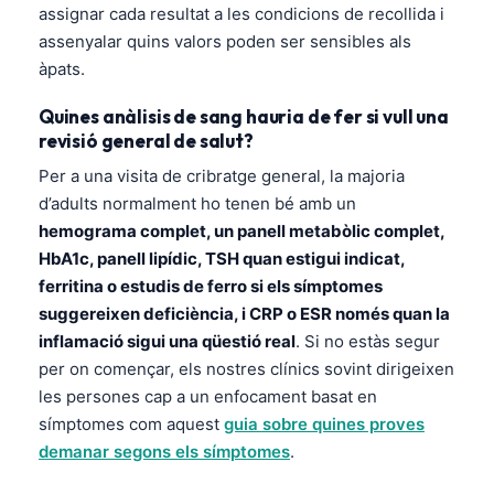
assignar cada resultat a les condicions de recollida i
assenyalar quins valors poden ser sensibles als
àpats.
Quines anàlisis de sang hauria de fer si vull una
revisió general de salut?
Per a una visita de cribratge general, la majoria
d’adults normalment ho tenen bé amb un
hemograma complet, un panell metabòlic complet,
HbA1c, panell lipídic, TSH quan estigui indicat,
ferritina o estudis de ferro si els símptomes
suggereixen deficiència, i CRP o ESR només quan la
inflamació sigui una qüestió real
. Si no estàs segur
per on començar, els nostres clínics sovint dirigeixen
les persones cap a un enfocament basat en
símptomes com aquest
guia sobre quines proves
demanar segons els símptomes
.