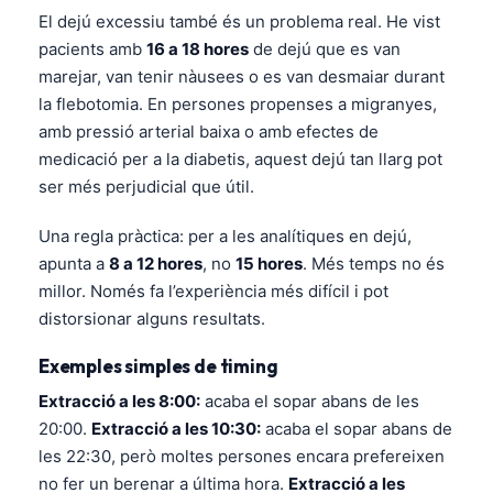
Gàidhlig
El dejú excessiu també és un problema real. He vist
Euskara
pacients amb
16 a 18 hores
de dejú que es van
Македонски јазик
marejar, van tenir nàusees o es van desmaiar durant
la flebotomia. En persones propenses a migranyes,
Latviešu valoda
amb pressió arterial baixa o amb efectes de
Galego
medicació per a la diabetis, aquest dejú tan llarg pot
অসমীয়া
ser més perjudicial que útil.
සිංහල
Una regla pràctica: per a les analítiques en dejú,
سنڌي
apunta a
8 a 12 hores
, no
15 hores
. Més temps no és
millor. Només fa l’experiència més difícil i pot
پښتو
distorsionar alguns resultats.
Exemples simples de timing
Slovenčina
Extracció a les 8:00:
acaba el sopar abans de les
Hrvatski
20:00.
Extracció a les 10:30:
acaba el sopar abans de
Suomi
les 22:30, però moltes persones encara prefereixen
Қазақ тілі
no fer un berenar a última hora.
Extracció a les