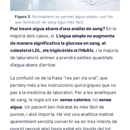
Figura 2:
Normalment es permet aigua simple i pot fer
que l’extracció de sang sigui més fàcil.
Puc beure aigua abans d’una anàlisi de sang?
En la
majoria dels casos, sí.
L’aigua simple no augmenta
de manera significativa la glucosa en sang, el
colesterol LDL, els triglicèrids ni l’HbA1c
, i la majoria
de laboratoris animen a prendre petites quantitats
d’aigua abans d’arribar.
La confusió ve de la frase “res per via oral”, que
pertany més a les instruccions quirúrgiques que no
pas a la medicina de laboratori. Per a les analítiques
de sang, la regla sol ser
sense calories
, no
sense
aigua
. Un pacient ben hidratat és més fàcil de
punxar, i això importa. He vist una analítica matinal
aparentment senzilla convertir-se en tres intents de
punció perquè algú havia evitat els líquids del tot.