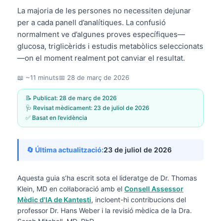
La majoria de les persones no necessiten dejunar
per a cada panell d’analítiques. La confusió
normalment ve d’algunes proves específiques—
glucosa, triglicèrids i estudis metabòlics seleccionats
—on el moment realment pot canviar el resultat.
📖 ~11 minuts
📅
28 de març de 2026
📝 Publicat:
28 de març de 2026
🩺 Revisat mèdicament:
23 de juliol de 2026
✅ Basat en l’evidència
🔄 Última actualització:
23 de juliol de 2026
Aquesta guia s’ha escrit sota el lideratge de
Dr. Thomas
Klein, MD
en col·laboració amb el
Consell Assessor
Mèdic d'IA de Kantesti
, incloent-hi contribucions del
professor Dr. Hans Weber i la revisió mèdica de la Dra.