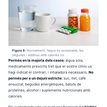
తెలుగు
मराठी
اردو
বাংলা
Shqip
Magyar
Figura 6:
Normalment, l’aigua és acceptable; les
Slovenščina
begudes i additius amb calories no.
Permès en la majoria dels casos:
aigua sola,
한국어
medicaments prescrits tret que el vostre clínic us
Polski
hagi indicat el contrari, i inhaladors necessaris.
No
Lietuvių kalba
permès per a un dejuni estricte:
suc, llet, cafè
ensucrat, begudes energètiques, batuts de
Русский
proteïnes, alcohol i suplements nutricionals amb
ქართული
calories.
Čeština
Els suplements són un punt cec freqüent.
La biotina