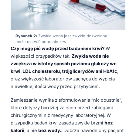
Rysunek 2:
Zwykła woda jest zwykle dozwolona i
może ułatwić pobranie krwi.
Czy mogę pić wodę przed badaniem krwi?
W
większości przypadków tak.
Zwykła woda nie
zwiększa w istotny sposób poziomu glukozy we
krwi, LDL cholesterolu, trójglicerydów ani HbA1c
,
oraz większość laboratoriów zachęca do wypicia
niewielkiej ilości wody przed przybyciem.
Zamieszanie wynika z sformułowania “nic doustnie”,
które dotyczy bardziej zaleceń przed zabiegami
chirurgicznymi niż medycyny laboratoryjnej. W
przypadku badań krwi zasada zwykle brzmi
bez
kalorii
, a nie
bez wody.
. Dobrze nawodniony pacjent