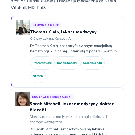
prof. dr. Hansa Webera i recenzja medyczna dr Sarah
Mitchell, MD, PhD.
GŁÓWNY AUTOR
Thomas Klein, lekarz medycyny
Główny Lekarz, Kantesti AI
Dr Thomas Klein jest certyfikowanym specjalistą
hematologii klinicznej i internistą z ponad 15-letnim
doświadczeniem w medycynie laboratoryjnej oraz
analizie klinicznej wspomaganej przez AI. Jako Chief
ResearchGate
Google Scholar
Academia.edu
Medical Officer w Kantesti AI sprawuje nadzór
kliniczny nad medyczną dokładnością zastrzeżonej
ORCYD
sieci neuronowej. Dr Klein opublikował obszernie
prace dotyczące interpretacji biomarkerów i
diagnostyki laboratoryjnej w obszarze medycyny
laboratoryjnej.
RECENZENT MEDYCZNY
Sarah Mitchell, lekarz medycyny, doktor
filozofii
Główny doradca medyczny – patologia kliniczna i
choroby wewnętrzne
Dr Sarah Mitchell jest certyfikowaną lekarką
patomorfologiem klinicznym, z ponad 18-letnim