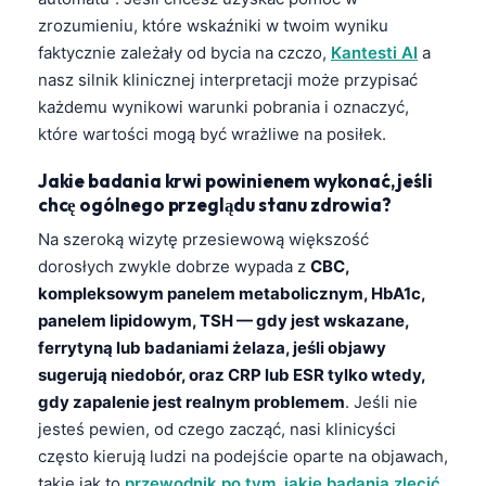
zrozumieniu, które wskaźniki w twoim wyniku
faktycznie zależały od bycia na czczo,
Kantesti AI
a
nasz silnik klinicznej interpretacji może przypisać
każdemu wynikowi warunki pobrania i oznaczyć,
które wartości mogą być wrażliwe na posiłek.
Jakie badania krwi powinienem wykonać, jeśli
chcę ogólnego przeglądu stanu zdrowia?
Na szeroką wizytę przesiewową większość
dorosłych zwykle dobrze wypada z
CBC,
kompleksowym panelem metabolicznym, HbA1c,
panelem lipidowym, TSH — gdy jest wskazane,
ferrytyną lub badaniami żelaza, jeśli objawy
sugerują niedobór, oraz CRP lub ESR tylko wtedy,
gdy zapalenie jest realnym problemem
. Jeśli nie
jesteś pewien, od czego zacząć, nasi klinicyści
często kierują ludzi na podejście oparte na objawach,
takie jak to
przewodnik po tym, jakie badania zlecić