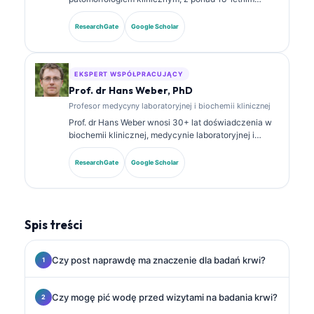
doświadczeniem w medycynie laboratoryjnej i
analizie diagnostycznej. Posiada specjalistyczne
ResearchGate
Google Scholar
certyfikaty z chemii klinicznej i opublikowała
obszernie prace dotyczące paneli biomarkerów oraz
analizy laboratoryjnej w praktyce klinicznej.
EKSPERT WSPÓŁPRACUJĄCY
Prof. dr Hans Weber, PhD
Profesor medycyny laboratoryjnej i biochemii klinicznej
Prof. dr Hans Weber wnosi 30+ lat doświadczenia w
biochemii klinicznej, medycynie laboratoryjnej i
badaniach nad biomarkerami. Były prezes
Niemieckiego Towarzystwa Chemii Klinicznej,
ResearchGate
Google Scholar
specjalizuje się w analizie paneli diagnostycznych,
standaryzacji biomarkerów oraz w medycynie
laboratoryjnej wspomaganej przez AI.
Spis treści
Czy post naprawdę ma znaczenie dla badań krwi?
Czy mogę pić wodę przed wizytami na badania krwi?