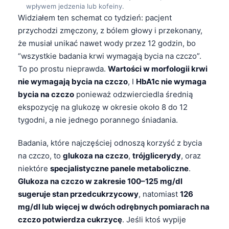
wpływem jedzenia lub kofeiny.
Widziałem ten schemat co tydzień: pacjent
przychodzi zmęczony, z bólem głowy i przekonany,
że musiał unikać nawet wody przez 12 godzin, bo
“wszystkie badania krwi wymagają bycia na czczo”.
To po prostu nieprawda.
Wartości w morfologii krwi
nie wymagają bycia na czczo
, I
HbA1c nie wymaga
bycia na czczo
ponieważ odzwierciedla średnią
ekspozycję na glukozę w okresie około 8 do 12
tygodni, a nie jednego porannego śniadania.
Badania, które najczęściej odnoszą korzyść z bycia
na czczo, to
glukoza na czczo
,
trójglicerydy
, oraz
niektóre
specjalistyczne panele metaboliczne
.
Glukoza na czczo w zakresie 100–125 mg/dl
sugeruje stan przedcukrzycowy
, natomiast
126
mg/dl lub więcej w dwóch odrębnych pomiarach na
czczo potwierdza cukrzycę
. Jeśli ktoś wypije