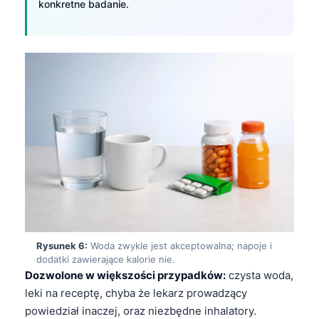
konkretne badanie.
தமிழ்
తెలుగు
मराठी
اردو
বাংলা
Shqip
Magyar
Slovenščina
한국어
Lietuvių kalba
Rysunek 6:
Woda zwykle jest akceptowalna; napoje i
Русский
dodatki zawierające kalorie nie.
Dozwolone w większości przypadków:
czysta woda,
ქართული
leki na receptę, chyba że lekarz prowadzący
Čeština
powiedział inaczej, oraz niezbędne inhalatory.