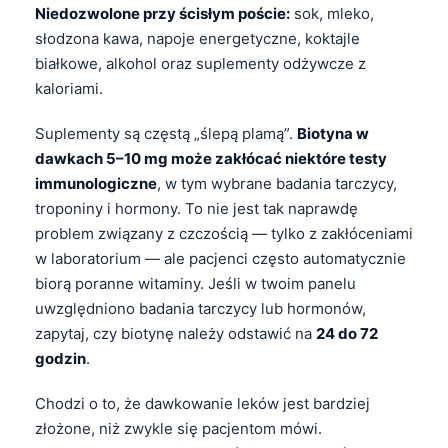
日本語
Niedozwolone przy ścisłym poście:
sok, mleko,
słodzona kawa, napoje energetyczne, koktajle
Eesti
białkowe, alkohol oraz suplementy odżywcze z
Azərbaycan dili
kaloriami.
Bosanski
Suplementy są częstą „ślepą plamą”.
Biotyna w
Svenska
dawkach 5–10 mg może zakłócać niektóre testy
Српски језик
immunologiczne
, w tym wybrane badania tarczycy,
troponiny i hormony. To nie jest tak naprawdę
Íslenska
problem związany z czczością — tylko z zakłóceniami
Հայերեն
w laboratorium — ale pacjenci często automatycznie
Bahasa Indonesia
biorą poranne witaminy. Jeśli w twoim panelu
हिन्दी
uwzględniono badania tarczycy lub hormonów,
zapytaj, czy biotynę należy odstawić na
24 do 72
Nederlands
godzin
.
Dansk
Chodzi o to, że dawkowanie leków jest bardziej
Български
złożone, niż zwykle się pacjentom mówi.
فارسی