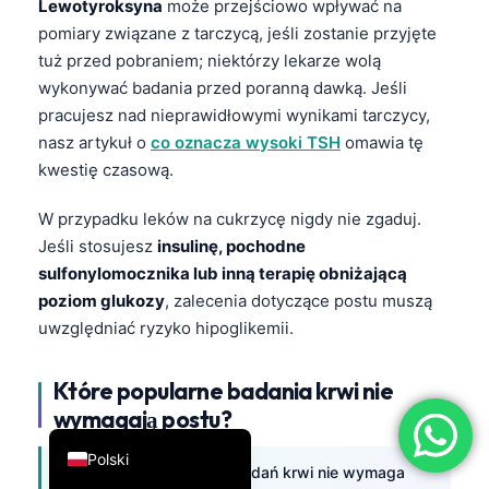
Lewotyroksyna
może przejściowo wpływać na
简体中文
pomiary związane z tarczycą, jeśli zostanie przyjęte
tuż przed pobraniem; niektórzy lekarze wolą
Română
wykonywać badania przed poranną dawką. Jeśli
Türkçe
pracujesz nad nieprawidłowymi wynikami tarczycy,
Ελληνικά
nasz artykuł o
co oznacza wysoki TSH
omawia tę
kwestię czasową.
Português
Español
W przypadku leków na cukrzycę nigdy nie zgaduj.
Italiano
Jeśli stosujesz
insulinę, pochodne
sulfonylomocznika lub inną terapię obniżającą
עִבְרִית
poziom glukozy
, zalecenia dotyczące postu muszą
Français
uwzględniać ryzyko hipoglikemii.
العربية
Które popularne badania krwi nie
Deutsch
wymagają postu?
English
Polski
Większość rutynowych badań krwi nie wymaga