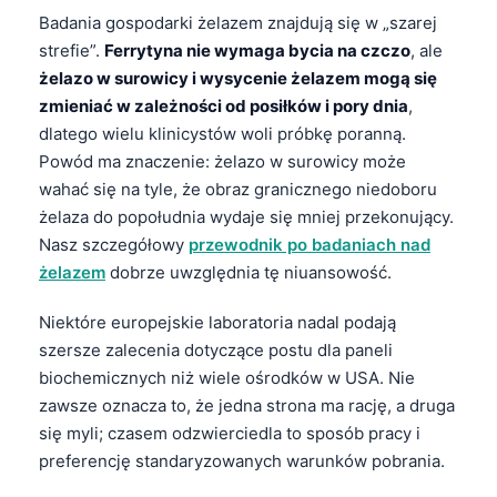
Badania gospodarki żelazem znajdują się w „szarej
strefie”.
Ferrytyna nie wymaga bycia na czczo
, ale
żelazo w surowicy i wysycenie żelazem mogą się
zmieniać w zależności od posiłków i pory dnia
,
dlatego wielu klinicystów woli próbkę poranną.
Powód ma znaczenie: żelazo w surowicy może
wahać się na tyle, że obraz granicznego niedoboru
żelaza do popołudnia wydaje się mniej przekonujący.
Nasz szczegółowy
przewodnik po badaniach nad
żelazem
dobrze uwzględnia tę niuansowość.
Niektóre europejskie laboratoria nadal podają
szersze zalecenia dotyczące postu dla paneli
biochemicznych niż wiele ośrodków w USA. Nie
zawsze oznacza to, że jedna strona ma rację, a druga
się myli; czasem odzwierciedla to sposób pracy i
preferencję standaryzowanych warunków pobrania.