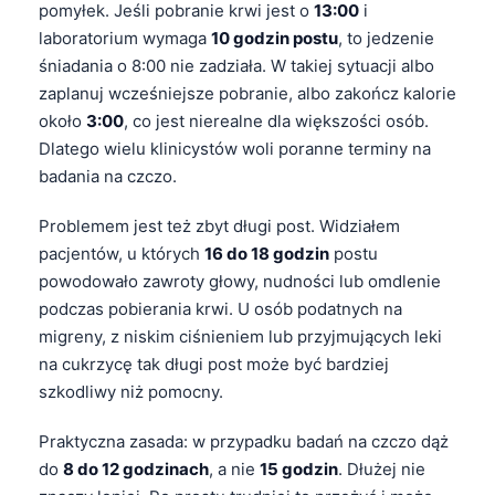
Gàidhlig
pomyłek. Jeśli pobranie krwi jest o
13:00
i
laboratorium wymaga
10 godzin postu
, to jedzenie
Euskara
śniadania o 8:00 nie zadziała. W takiej sytuacji albo
Македонски јазик
zaplanuj wcześniejsze pobranie, albo zakończ kalorie
Latviešu valoda
około
3:00
, co jest nierealne dla większości osób.
Galego
Dlatego wielu klinicystów woli poranne terminy na
badania na czczo.
অসমীয়া
සිංහල
Problemem jest też zbyt długi post. Widziałem
pacjentów, u których
16 do 18 godzin
postu
سنڌي
powodowało zawroty głowy, nudności lub omdlenie
پښتو
podczas pobierania krwi. U osób podatnych na
migreny, z niskim ciśnieniem lub przyjmujących leki
na cukrzycę tak długi post może być bardziej
Slovenčina
szkodliwy niż pomocny.
Hrvatski
Suomi
Praktyczna zasada: w przypadku badań na czczo dąż
do
8 do 12 godzinach
, a nie
15 godzin
. Dłużej nie
Қазақ тілі