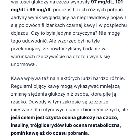
wartości glukozy na czczo wynosiły
97 mg/dL, 101
mg/dL i 96 mg/dL
podczas trzech różnych pobrań.
Jedyny wynik wyglądający na nieprawidłowy pojawił
się po dwóch filiżankach czarnej kawy i w pośpiechu
dojazdu. Czy to była jedyna przyczyna? Nie mogę
tego udowodnić. Ale wzorzec był na tyle
przekonujący, że powtórzyliśmy badanie w
warunkach rzeczywiście na czczo i wynik się
unormował.
Kawa wpływa też na niektórych ludzi bardzo różnie.
Regularni pijący kawę mogą wykazywać mniejszą
zmianę stężenia glukozy niż osoba, która pije ją
rzadko. Dowody w tym zakresie są szczerze
mieszane dla rutynowych paneli biochemicznych, ale
jeśli celem jest czysta ocena glukozy na czczo,
insuliny, trójglicerydów lub ocena metaboliczna,
pomiń kawę aż do czasu pobrania
.