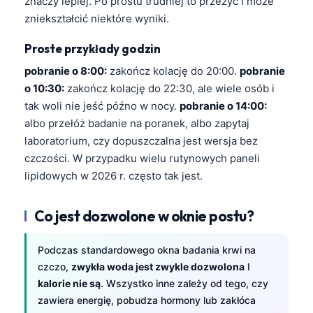
znaczy lepiej. Po prostu trudniej to przeżyć i może
Català
zniekształcić niektóre wyniki.
O‘zbekcha
Proste przykłady godzin
Українська
pobranie o 8:00:
zakończ kolację do 20:00.
pobranie
አማርኛ
o 10:30:
zakończ kolację do 22:30, ale wiele osób i
Kiswahili
tak woli nie jeść późno w nocy.
pobranie o 14:00:
albo przełóż badanie na poranek, albo zapytaj
ភាសាខ្មែរ
laboratorium, czy dopuszczalna jest wersja bez
ဗမာစာ
czczości. W przypadku wielu rutynowych paneli
ไทย
lipidowych w 2026 r. często tak jest.
Tagalog
Co jest dozwolone w oknie postu?
Tiếng Việt
Bahasa Melayu
Podczas standardowego okna badania krwi na
മലയാളം
czczo,
zwykła woda jest zwykle dozwolona
I
kalorie nie są
. Wszystko inne zależy od tego, czy
ಕನ್ನಡ
zawiera energię, pobudza hormony lub zakłóca
ગુજરાતી