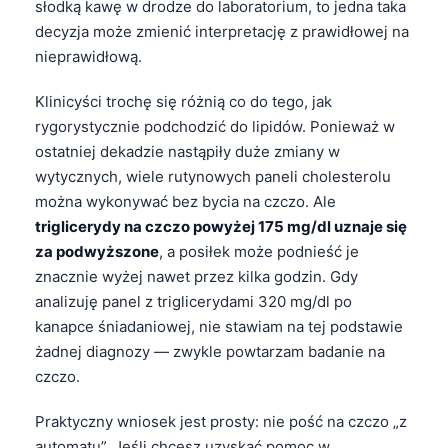
słodką kawę w drodze do laboratorium, to jedna taka
decyzja może zmienić interpretację z prawidłowej na
nieprawidłową.
Klinicyści trochę się różnią co do tego, jak
rygorystycznie podchodzić do lipidów. Ponieważ w
ostatniej dekadzie nastąpiły duże zmiany w
wytycznych, wiele rutynowych paneli cholesterolu
można wykonywać bez bycia na czczo. Ale
triglicerydy na czczo powyżej 175 mg/dl uznaje się
za podwyższone
, a posiłek może podnieść je
znacznie wyżej nawet przez kilka godzin. Gdy
analizuję panel z triglicerydami 320 mg/dl po
kanapce śniadaniowej, nie stawiam na tej podstawie
żadnej diagnozy — zwykle powtarzam badanie na
czczo.
Praktyczny wniosek jest prosty: nie pość na czczo „z
automatu”. Jeśli chcesz uzyskać pomoc w