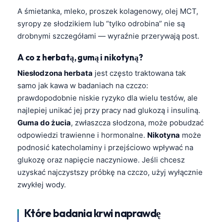
A śmietanka, mleko, proszek kolagenowy, olej MCT,
syropy ze słodzikiem lub “tylko odrobina” nie są
drobnymi szczegółami — wyraźnie przerywają post.
A co z herbatą, gumą i nikotyną?
Niesłodzona herbata
jest często traktowana tak
samo jak kawa w badaniach na czczo:
prawdopodobnie niskie ryzyko dla wielu testów, ale
najlepiej unikać jej przy pracy nad glukozą i insuliną.
Guma do żucia
, zwłaszcza słodzona, może pobudzać
odpowiedzi trawienne i hormonalne.
Nikotyna
może
podnosić katecholaminy i przejściowo wpływać na
glukozę oraz napięcie naczyniowe. Jeśli chcesz
uzyskać najczystszy próbkę na czczo, użyj wyłącznie
zwykłej wody.
Które badania krwi naprawdę