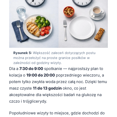
Frysk
Esperanto
Беларуская мова
Татар теле
Кыргызча
ئۇيغۇرچە
Rysunek 5:
Większość zaleceń dotyczących postu
Cebuano
można przełożyć na proste granice posiłków w
zależności od godziny wizyty.
Basa Jawa
Dla a
7:30 do 9:00
spotkanie — najprostszy plan to
ພາສາລາວ
kolacja o
19:00 do 20:00
poprzedniego wieczoru, a
potem tylko zwykła woda przez całą noc. Dzięki temu
Монгол
masz czyste
11 do 13 godzin
okno, co jest
Afrikaans
akceptowalne dla większości badań na glukozę na
العربية المغربية
czczo i trójglicerydy.
Occitan
Popołudniowe wizyty to miejsce, gdzie dochodzi do