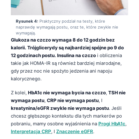
Rysunek 4:
Praktyczny podział na testy, które
naprawdę wymagają postu, oraz te, które zwykle nie
wymagają.
Glukoza na czczo wymaga 8 do 12 godzin bez
kalorii.
Trójglicerydy są najbardziej spójne po 9 do
12 godzinach postu.
Insulina na czczo
i obliczenia
takie jak HOMA-IR są również bardziej miarodajne,
gdy przez noc nie spożyto jedzenia ani napoju
kalorycznego.
Z kolei,
HbA1c nie wymaga bycia na czczo
,
TSH nie
wymaga postu
,
CRP nie wymaga postu
, I
kreatynina/eGFR zwykle nie wymaga postu
. Jeśli
chcesz głębszego kontekstu dla tych markerów po
pobraniu, mamy osobne wyjaśnienia na
Progi HbA1c
,
Interpretacja CRP
, I
Znaczenie eGFR
.