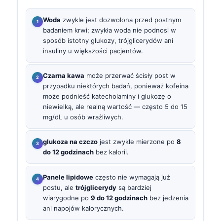
Woda
zwykle jest dozwolona przed postnym
badaniem krwi; zwykła woda nie podnosi w
sposób istotny glukozy, trójglicerydów ani
insuliny u większości pacjentów.
Czarna kawa
może przerwać ścisły post w
przypadku niektórych badań, ponieważ kofeina
może podnieść katecholaminy i glukozę o
niewielką, ale realną wartość — często 5 do 15
mg/dL u osób wrażliwych.
glukoza na czczo
jest zwykle mierzone po
8
do 12 godzinach
bez kalorii.
Panele lipidowe
często nie wymagają już
postu, ale
trójglicerydy
są bardziej
wiarygodne po
9 do 12 godzinach
bez jedzenia
ani napojów kalorycznych.