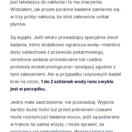
jest łatwiejszy do nakłucia i to ma znaczenie.
Widziałem, jak proste poranne badanie zamieniło się
w trzy próby nakłucia, bo ktoś całkowicie unikał
płynów.
Są wyjątki. Jeśli lekarz prowadzący specjalnie zlecił
badanie, które dodatkowo ogranicza wodę—niektóre
testy oddechowe z przewodu pokarmowego,
określone sedacje proceduralne lub rzadkie
protokoły endokrynologiczne—postępuj zgodnie z
tymi zaleceniami. Ale w przypadku rutynowych badań
krwi na czczo,
1 do 2 szklanek wody rano zwykle
jest w porządku.
.
Jedno małe zastrzeżenie: nie przesadzaj. Wypicie
bardzo dużej ilości tuż przed pobraniem czasami
może rozcieńczyć badania moczu, jeśli są pobierane
w trakcie tej samej wizyty, i może sprawić, że
poczujesz się niekomfortowo. Wystarczająca jest