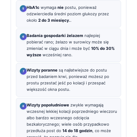
HbA1c
wymaga
nie
postu, ponieważ
odzwierciedla średni poziom glukozy przez
około
2 do 3 miesięcy.
.
Badania gospodarki żelazem
najlepiej
pobierać rano; żelazo w surowicy może się
zmieniać w ciągu dnia i może być
10% do 30%
wyższe
wcześniej rano.
Wizyty poranne
są najłatwiejsze do postu
przed badaniem krwi, ponieważ możesz po
prostu przestać jeść po kolacji i przespać
większość okna postu.
Wizyty popołudniowe
zwykle wymagają
wczesnej lekkiej kolacji poprzedniego wieczoru
albo bardzo wczesnego odcięcia
bezkalorycznego; wiele osób przypadkowo
przedłuża post do
14 do 18 godzin
, co może
sprawić, że poczują się źle.