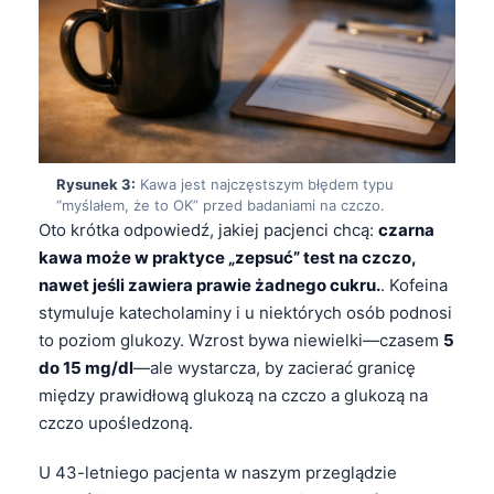
Rysunek 3:
Kawa jest najczęstszym błędem typu
“myślałem, że to OK” przed badaniami na czczo.
Oto krótka odpowiedź, jakiej pacjenci chcą:
czarna
kawa może w praktyce „zepsuć” test na czczo,
nawet jeśli zawiera prawie żadnego cukru.
. Kofeina
stymuluje katecholaminy i u niektórych osób podnosi
to poziom glukozy. Wzrost bywa niewielki—czasem
5
do 15 mg/dl
—ale wystarcza, by zacierać granicę
między prawidłową glukozą na czczo a glukozą na
czczo upośledzoną.
U 43-letniego pacjenta w naszym przeglądzie