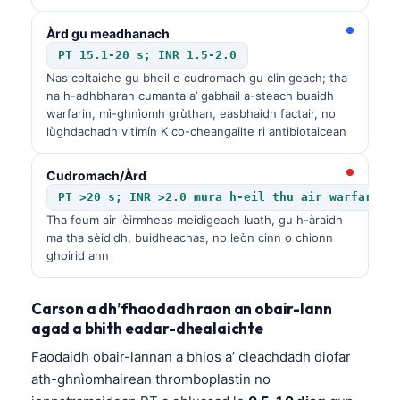
Àrd gu meadhanach
PT 15.1-20 s; INR 1.5-2.0
Nas coltaiche gu bheil e cudromach gu clinigeach; tha
na h-adhbharan cumanta a’ gabhail a-steach buaidh
warfarin, mì-ghnìomh grùthan, easbhaidh factair, no
lùghdachadh vitimín K co-cheangailte ri antibiotaicean
Cudromach/Àrd
PT >20 s; INR >2.0 mura h-eil thu air warfarin
Tha feum air lèirmheas meidigeach luath, gu h-àraidh
ma tha sèididh, buidheachas, no leòn cinn o chionn
ghoirid ann
Carson a dh’fhaodadh raon an obair-lann
agad a bhith eadar-dhealaichte
Faodaidh obair-lannan a bhios a’ cleachdadh diofar
ath-ghnìomhairean thromboplastin no