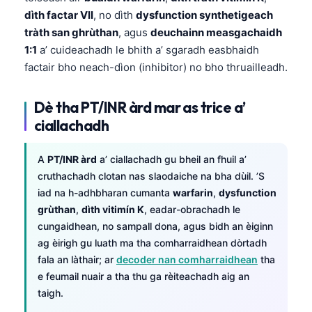
dìth factar VII
, no dìth
dysfunction synthetigeach
tràth san ghrùthan
, agus
deuchainn measgachaidh
1:1
a’ cuideachadh le bhith a’ sgaradh easbhaidh
factair bho neach-dìon (inhibitor) no bho thruailleadh.
Dè tha PT/INR àrd mar as trice a’
ciallachadh
A
PT/INR àrd
a’ ciallachadh gu bheil an fhuil a’
cruthachadh clotan nas slaodaiche na bha dùil. ’S
iad na h-adhbharan cumanta
warfarin
,
dysfunction
grùthan
,
dìth vitimín K
, eadar-obrachadh le
cungaidhean, no sampall dona, agus bidh an èiginn
ag èirigh gu luath ma tha comharraidhean dòrtadh
fala an làthair; ar
decoder nan comharraidhean
tha
e feumail nuair a tha thu ga rèiteachadh aig an
taigh.