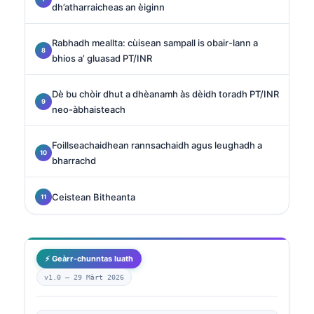
dh’atharraicheas an èiginn
Rabhadh meallta: cùisean sampall is obair-lann a
bhios a’ gluasad PT/INR
Dè bu chòir dhut a dhèanamh às dèidh toradh PT/INR
neo-àbhaisteach
Foillseachaidhean rannsachaidh agus leughadh a
bharrachd
Ceistean Bitheanta
⚡ Geàrr-chunntas luath
v1.0 —
29 Màrt 2026