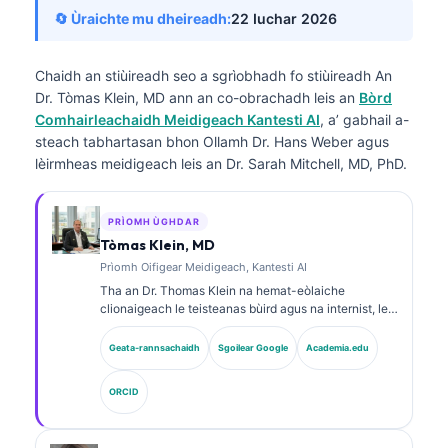
🔄 Ùraichte mu dheireadh:
22 Iuchar 2026
Chaidh an stiùireadh seo a sgrìobhadh fo stiùireadh
An
Dr. Tòmas Klein, MD
ann an co-obrachadh leis an
Bòrd
Comhairleachaidh Meidigeach Kantesti AI
, a’ gabhail a-
steach tabhartasan bhon Ollamh Dr. Hans Weber agus
lèirmheas meidigeach leis an Dr. Sarah Mitchell, MD, PhD.
PRÌOMH ÙGHDAR
Tòmas Klein, MD
Prìomh Oifigear Meidigeach, Kantesti AI
Tha an Dr. Thomas Klein na hemat-eòlaiche
clionaigeach le teisteanas bùird agus na internist, le
còrr is 15 bliadhna de eòlas ann an leigheas-lann
agus mion-sgrùdadh clionaigeach le taic bho AI. Mar
Geata-rannsachaidh
Sgoilear Google
Academia.edu
Àrd Oifigear Meidigeach aig Kantesti AI, tha e a’ toirt
seachad stiùireadh clionaigeach air cruinneas
ORCID
meidigeach an lìonra neural prìobhaideach. Tha an
Dr. Klein air foillseachadh gu farsaing air mìneachadh
bith-chomharraidhean agus breithneachadh obair-