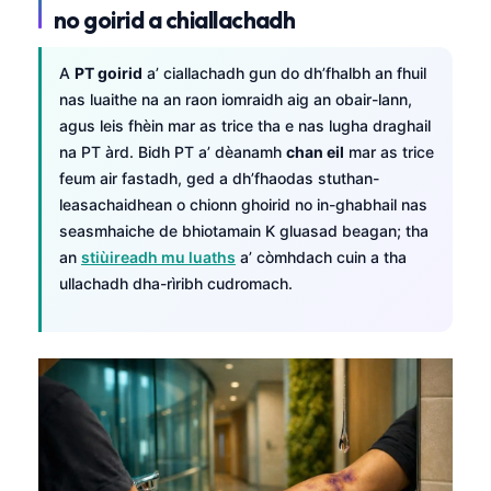
no goirid a chiallachadh
A
PT goirid
a’ ciallachadh gun do dh’fhalbh an fhuil
nas luaithe na an raon iomraidh aig an obair-lann,
agus leis fhèin mar as trice tha e nas lugha draghail
na PT àrd. Bidh PT a’ dèanamh
chan eil
mar as trice
feum air fastadh, ged a dh’fhaodas stuthan-
leasachaidhean o chionn ghoirid no in-ghabhail nas
seasmhaiche de bhiotamain K gluasad beagan; tha
an
stiùireadh mu luaths
a’ còmhdach cuin a tha
ullachadh dha-rìribh cudromach.