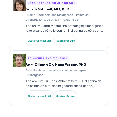
lann air cuspairean ann an leigheas-lann.
NEACH-SGRÙDAIDH MEIDIGEACH
Sarah Mitchell, MD, PhD
Prìomh Chomhairliche Meidigeach - Paiteòlas
Clionaigeach & Leigheas In-ghabhalach
Tha an Dr. Sarah Mitchell na pathologist clionaigeach
le teisteanas bùird le còrr is 18 bliadhna de eòlas ann
an leigheas-lann agus mion-sgrùdadh
breithneachaidh. Tha teisteanasan sònraichte aice
Geata-rannsachaidh
Sgoilear Google
ann an ceimigeachd clionaigeach agus tha i air
foillseachadh gu farsaing air pannalan biomarkers
agus mion-sgrùdadh obair-lann ann an cleachdadh
clionaigeach.
EÒLAICHE A THA A’ CUR RIS
An t-Ollamh Dr. Hans Weber, PhD
Àrd-ollamh Leigheas-lann & Bith-cheimigeachd
Clionaigeach
Tha am Prof. Dr. Hans Weber a’ toirt 30+ bliadhna de
eòlas ann an bith-cheimigeachd clionaigeach,
leigheas-lann, agus rannsachadh biomarkers. B’ e
seann Cheann-suidhe Comann Ceimigeachd
Geata-rannsachaidh
Sgoilear Google
Clionaigeach na Gearmailt a bh’ ann, agus tha e gu
sònraichte a’ dèiligeadh ri mion-sgrùdadh phannalan
breithneachaidh, àbhaisteachadh biomarkers, agus
leigheas-lann le taic AI.