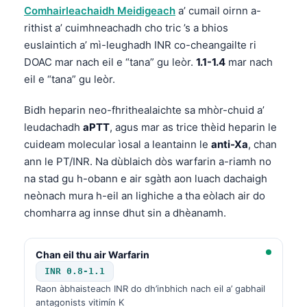
Comhairleachaidh Meidigeach
a’ cumail oirnn a-
Frysk
rithist a’ cuimhneachadh cho tric ’s a bhios
Esperanto
euslaintich a’ mì-leughadh INR co-cheangailte ri
Беларуская мова
DOAC mar nach eil e “tana” gu leòr.
1.1-1.4
mar nach
eil e “tana” gu leòr.
Татар теле
Кыргызча
Bidh heparin neo-fhrithealaichte sa mhòr-chuid a’
leudachadh
aPTT
, agus mar as trice thèid heparin le
ئۇيغۇرچە
cuideam molecular ìosal a leantainn le
anti-Xa
, chan
Cebuano
ann le PT/INR. Na dùblaich dòs warfarin a-riamh no
Basa Jawa
na stad gu h-obann e air sgàth aon luach dachaigh
ພາສາລາວ
neònach mura h-eil an lighiche a tha eòlach air do
chomharra ag innse dhut sin a dhèanamh.
Монгол
Afrikaans
Chan eil thu air Warfarin
العربية المغربية
INR 0.8-1.1
Occitan
Raon àbhaisteach INR do dh’inbhich nach eil a’ gabhail
antagonists vitimín K