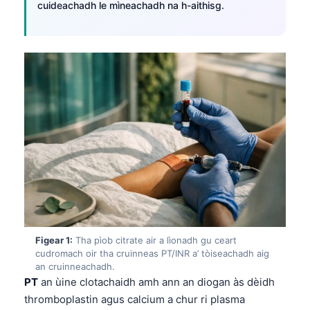
cuideachadh le mìneachadh na h-aithisg.
Figear 1:
Tha pìob citrate air a lìonadh gu ceart
cudromach oir tha cruinneas PT/INR a’ tòiseachadh aig
an cruinneachadh.
PT
an ùine clotachaidh amh ann an diogan às dèidh
thromboplastin agus calcium a chur ri plasma