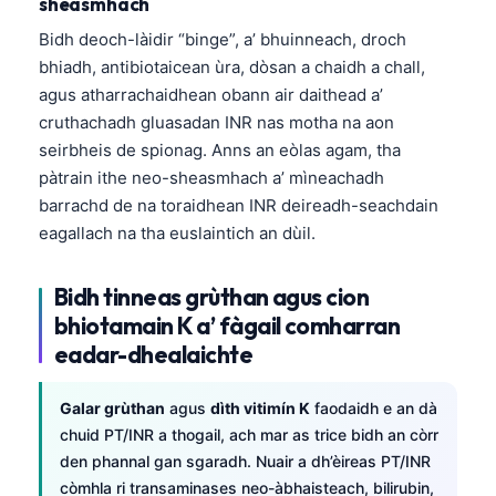
sheasmhach
O‘zbekcha
Bidh deoch-làidir “binge”, a’ bhuinneach, droch
Українська
bhiadh, antibiotaicean ùra, dòsan a chaidh a chall,
አማርኛ
agus atharrachaidhean obann air daithead a’
cruthachadh gluasadan INR nas motha na aon
Kiswahili
seirbheis de spionag. Anns an eòlas agam, tha
ភាសាខ្មែរ
pàtrain ithe neo-sheasmhach a’ mìneachadh
ဗမာစာ
barrachd de na toraidhean INR deireadh-seachdain
eagallach na tha euslaintich an dùil.
ไทย
Tagalog
Bidh tinneas grùthan agus cion
Tiếng Việt
bhiotamain K a’ fàgail comharran
Bahasa Melayu
eadar-dhealaichte
മലയാളം
Galar grùthan
agus
dìth vitimín K
faodaidh e an dà
ಕನ್ನಡ
chuid PT/INR a thogail, ach mar as trice bidh an còrr
ગુજરાતી
den phannal gan sgaradh. Nuair a dh’èireas PT/INR
còmhla ri transaminases neo-àbhaisteach, bilirubin,
தமிழ்