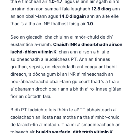
tha e timcheall air
1.0-1.7
, agus is ann air sgàth sin ’s
urrainn don aon sampall fala leughadh
12.8 diog
ann
an aon obair-lann agus
14.0 diogain
ann an àite eile
fhad ’s a tha an INR fhathast faisg air
1.0
.
Seo an glacadh: cha chluinn a’ mhòr-chuid de dh’
euslaintich a-riamh:
Chaidh INR a dhearbhadh airson
luchd-dhìon vitimín K
, chan ann airson a h-uile
suidheachadh a leudaicheas PT. Ann an tinneas
grùthan, sepsis, no cleachdadh anticoagulant beòil
dìreach, ’s dòcha gum bi an INR a’ mìneachadh an
neo-àbhaisteachd obair-lann gu ceart fhad ’s a tha e
a’ dèanamh droch obair ann a bhith a’ ro-innse giùlan
fìor an dòrtadh fala.
Bidh PT fadaichte leis fhèin le aPTT àbhaisteach a’
caolachadh an liosta nas motha na tha a’ mhòr-chuid
de làraich-lìn a’ moladh. Tha mi a’ smaoineachadh an
toiseach air
buaidh warfarin
,
dìth tràth vitimín K
,