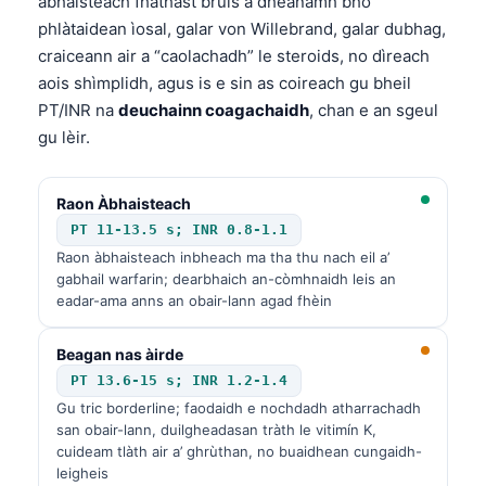
àbhaisteach fhathast bruis a dhèanamh bho
phlàtaidean ìosal, galar von Willebrand, galar dubhag,
craiceann air a “caolachadh” le steroids, no dìreach
aois shìmplidh, agus is e sin as coireach gu bheil
PT/INR na
deuchainn coagachaidh
, chan e an sgeul
gu lèir.
Raon Àbhaisteach
PT 11-13.5 s; INR 0.8-1.1
Raon àbhaisteach inbheach ma tha thu nach eil a’
gabhail warfarin; dearbhaich an-còmhnaidh leis an
eadar-ama anns an obair-lann agad fhèin
Beagan nas àirde
PT 13.6-15 s; INR 1.2-1.4
Gu tric borderline; faodaidh e nochdadh atharrachadh
san obair-lann, duilgheadasan tràth le vitimín K,
cuideam tlàth air a’ ghrùthan, no buaidhean cungaidh-
leigheis