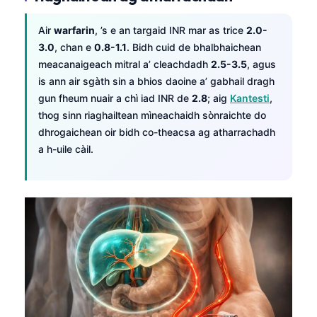
Air
warfarin
, ’s e an targaid INR mar as trice
2.0-
3.0
, chan e
0.8-1.1
. Bidh cuid de bhalbhaichean
meacanaigeach mitral a’ cleachdadh
2.5-3.5
, agus
is ann air sgàth sin a bhios daoine a’ gabhail dragh
gun fheum nuair a chì iad INR de
2.8
; aig
Kantesti
,
thog sinn riaghailtean mìneachaidh sònraichte do
dhrogaichean oir bidh co-theacsa ag atharrachadh
a h-uile càil.