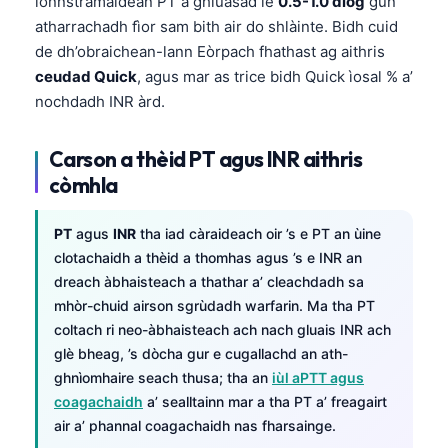
ionnstramaidean PT a ghluasad le
0.5-1.0 diog
gun
atharrachadh fìor sam bith air do shlàinte. Bidh cuid
de dh’obraichean-lann Eòrpach fhathast ag aithris
ceudad Quick
, agus mar as trice bidh Quick ìosal % a’
nochdadh INR àrd.
Carson a thèid PT agus INR aithris
còmhla
PT
agus
INR
tha iad càraideach oir ’s e PT an ùine
clotachaidh a thèid a thomhas agus ’s e INR an
dreach àbhaisteach a thathar a’ cleachdadh sa
mhòr-chuid airson sgrùdadh warfarin. Ma tha PT
coltach ri neo-àbhaisteach ach nach gluais INR ach
glè bheag, ’s dòcha gur e cugallachd an ath-
ghnìomhaire seach thusa; tha an
iùl aPTT agus
coagachaidh
a’ sealltainn mar a tha PT a’ freagairt
air a’ phannal coagachaidh nas fharsainge.