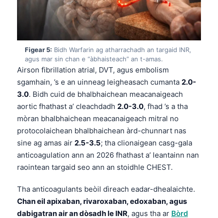
Figear 5:
Bidh Warfarin ag atharrachadh an targaid INR,
agus mar sin chan e “àbhaisteach” an t-amas.
Airson fibrillation atrial, DVT, agus embolism
sgamhain, ’s e an uinneag leigheasach cumanta
2.0-
3.0
. Bidh cuid de bhalbhaichean meacanaigeach
aortic fhathast a’ cleachdadh
2.0-3.0
, fhad ’s a tha
mòran bhalbhaichean meacanaigeach mitral no
protocolaichean bhalbhaichean àrd-chunnart nas
sine ag amas air
2.5-3.5
; tha clionaigean casg-gala
anticoagulation ann an 2026 fhathast a’ leantainn nan
raointean targaid seo ann an stoidhle CHEST.
Tha anticoagulants beòil dìreach eadar-dhealaichte.
Norsk bokmål
Chan eil apixaban, rivaroxaban, edoxaban, agus
Ślōnskŏ gŏdka
dabigatran air an dòsadh le INR
, agus tha ar
Bòrd