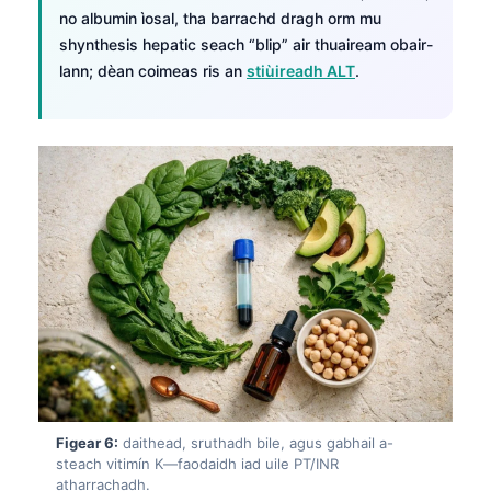
no albumin ìosal, tha barrachd dragh orm mu
తెలుగు
shynthesis hepatic seach “blip” air thuaiream obair-
मराठी
lann; dèan coimeas ris an
stiùireadh ALT
.
اردو
বাংলা
Shqip
Magyar
Slovenščina
한국어
Polski
Lietuvių kalba
Русский
ქართული
Figear 6:
daithead, sruthadh bile, agus gabhail a-
steach vitimín K—faodaidh iad uile PT/INR
Čeština
atharrachadh.