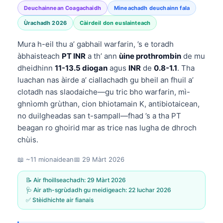
Deuchainnean Coagachaidh
Mìneachadh deuchainn fala
Ùrachadh 2026
Càirdeil don euslainteach
Mura h-eil thu a’ gabhail warfarin, ’s e toradh
àbhaisteach
PT INR
a th’ ann
ùine prothrombin
de mu
dheidhinn
11-13.5 diogan
agus
INR
de
0.8-1.1
. Tha
luachan nas àirde a’ ciallachadh gu bheil an fhuil a’
clotadh nas slaodaiche—gu tric bho warfarin, mì-
ghnìomh grùthan, cion bhiotamain K, antibiotaicean,
no duilgheadas san t-sampall—fhad ’s a tha PT
beagan ro ghoirid mar as trice nas lugha de dhroch
chùis.
📖 ~11 mionaidean
📅
29 Màrt 2026
📝 Air fhoillseachadh:
29 Màrt 2026
🩺 Air ath-sgrùdadh gu meidigeach:
22 Iuchar 2026
✅ Stèidhichte air fianais