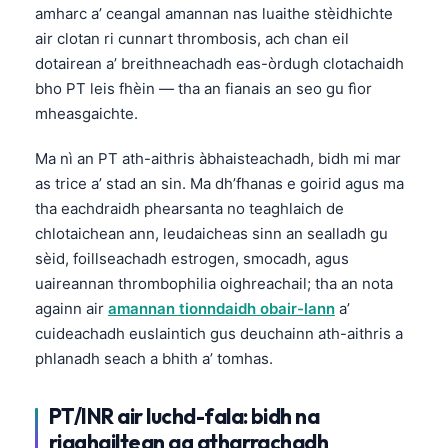
amharc a’ ceangal amannan nas luaithe stèidhichte
air clotan ri cunnart thrombosis, ach chan eil
dotairean a’ breithneachadh eas-òrdugh clotachaidh
bho PT leis fhèin — tha an fianais an seo gu fìor
mheasgaichte.
Ma nì an PT ath-aithris àbhaisteachadh, bidh mi mar
as trice a’ stad an sin. Ma dh’fhanas e goirid agus ma
tha eachdraidh phearsanta no teaghlaich de
chlotaichean ann, leudaicheas sinn an sealladh gu
sèid, foillseachadh estrogen, smocadh, agus
uaireannan thrombophilia oighreachail; tha an nota
againn air
amannan tionndaidh obair-lann
a’
cuideachadh euslaintich gus deuchainn ath-aithris a
phlanadh seach a bhith a’ tomhas.
PT/INR air luchd-fala: bidh na
riaghailtean ag atharrachadh