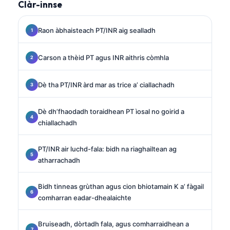
Clàr-innse
Raon àbhaisteach PT/INR aig sealladh
Carson a thèid PT agus INR aithris còmhla
Dè tha PT/INR àrd mar as trice a’ ciallachadh
Dè dh’fhaodadh toraidhean PT ìosal no goirid a
chiallachadh
PT/INR air luchd-fala: bidh na riaghailtean ag
atharrachadh
Bidh tinneas grùthan agus cion bhiotamain K a’ fàgail
comharran eadar-dhealaichte
Bruiseadh, dòrtadh fala, agus comharraidhean a