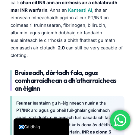
call:
chan eil INR ann an cirrhosis air a chalabradh
简体中文
mar INR warfarin
. Anns an
Kantesti AI
, tha an
Română
einnsean mìneachaidh againn a’ cur PT/INR an
coimeas ri truinnsearan, fibrinogen, bilirubin,
Türkçe
albumin, agus gnìomh dubhaig oir faodaidh
Ελληνικά
euslainteach le cirrhosis a bhith fhathast gu math
Português
comasach air clotadh.
2.0
can still be very capable of
clotting.
Español
Italiano
Bruiseadh, dòrtadh fala, agus
עִבְרִית
comharraidhean a dh’atharraicheas
Français
an èiginn
العربية
Feumar
leantainn gu h-èiginneach nuair a tha
Deutsch
PT/INR àrd agus gu bheil fuil-ghalar gnìomhach
English
agad, stòl dubh, cuir a-mach fuil, casadaich fala,
fannachadh, no ceann goirt ùr is dona às dèidh leòn
Gàidhlig
cinn. Ann an inbhich air warfarin,
INR os cionn 5