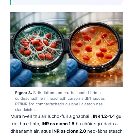
Figear 3:
Bidh dàil ann an cruthachadh fibrin a’
cuideachadh le mìneachadh carson a dh’fhaodas
PT/INR àrd comharrachadh gu bheil clotadh nas
slaodaiche.
Mura h-eil thu air luchd-fuil a ghabhail,
INR 1.2-1.4
gu
tric tha e tlàth,
INR os cionn 1.5
bu chòir sgrùdadh a
dhèanamh air, agus
INR os cionn 2.0
neo-àbhaisteach