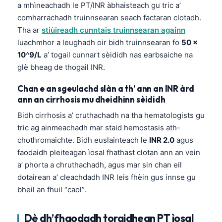
a mhìneachadh le PT/INR àbhaisteach gu tric a’
comharrachadh truinnsearan seach factaran clotadh.
Tha ar
stiùireadh cunntais truinnsearan againn
luachmhor a leughadh oir bidh truinnsearan fo
50 ×
10^9/L
a’ togail cunnart sèididh nas earbsaiche na
glè bheag de thogail INR.
Chan e an sgeulachd slàn a th’ ann an INR àrd
ann an cirrhosis mu dheidhinn sèididh
Bidh cirrhosis a’ cruthachadh na tha hematologists gu
tric ag ainmeachadh mar staid hemostasis ath-
chothromaichte. Bidh euslainteach le
INR 2.0
agus
faodaidh pleiteagan ìosal fhathast clotan ann an vein
a’ phorta a chruthachadh, agus mar sin chan eil
dotairean a’ cleachdadh INR leis fhèin gus innse gu
bheil an fhuil “caol”.
Dè dh’fhaodadh toraidhean PT ìosal