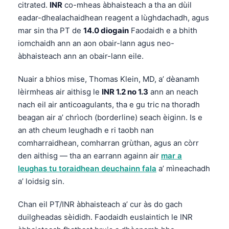
citrated.
INR
co-mheas àbhaisteach a tha an dùil
eadar-dhealachaidhean reagent a lùghdachadh, agus
mar sin tha PT de
14.0 diogain
Faodaidh e a bhith
iomchaidh ann an aon obair-lann agus neo-
àbhaisteach ann an obair-lann eile.
Nuair a bhios mise, Thomas Klein, MD, a’ dèanamh
lèirmheas air aithisg le
INR 1.2 no 1.3
ann an neach
nach eil air anticoagulants, tha e gu tric na thoradh
beagan air a’ chrìoch (borderline) seach èiginn. Is e
an ath cheum leughadh e ri taobh nan
comharraidhean, comharran grùthan, agus an còrr
den aithisg — tha an earrann againn air
mar a
leughas tu toraidhean deuchainn fala
a’ mìneachadh
a’ loidsig sin.
Chan eil PT/INR àbhaisteach a’ cur às do gach
duilgheadas sèididh. Faodaidh euslaintich le INR