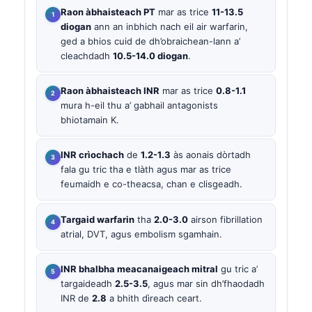
Raon àbhaisteach PT
mar as trice
11-13.5
diogan
ann an inbhich nach eil air warfarin,
ged a bhios cuid de dh’obraichean-lann a’
cleachdadh
10.5-14.0 diogan
.
Raon àbhaisteach INR
mar as trice
0.8-1.1
mura h-eil thu a’ gabhail antagonists
bhiotamain K.
INR crìochach
de
1.2-1.3
às aonais dòrtadh
fala gu tric tha e tlàth agus mar as trice
feumaidh e co-theacsa, chan e clisgeadh.
Targaid warfarin
tha
2.0-3.0
airson fibrillation
atrial, DVT, agus embolism sgamhain.
INR bhalbha meacanaigeach mitral
gu tric a’
targaideadh
2.5-3.5
, agus mar sin dh’fhaodadh
INR de
2.8
a bhith dìreach ceart.