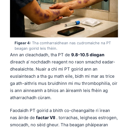
Figear 4:
Tha comharraidhean nas cudromaiche na PT
beagan goirid leis fhèin.
Ann an cleachdadh, tha PT de
9.8-10.5 diogan
dìreach a’ nochdadh reagent no raon smachd eadar-
dhealaichte. Nuair a chì mi PT goirid ann an
euslainteach a tha gu math eile, bidh mi mar as trice
ga ath-aithris mus bruidhinn mi mu thrombophilia, oir
is ann ainneamh a bhios an àireamh leis fhèin ag
atharrachadh cùram.
Faodaidh PT goirid a bhith co-cheangailte ri ìrean
nas àirde de
factar VII
. torrachas, leigheas estrogen,
smocadh, no sèid gheur. Tha beagan phàipearan