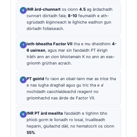
INR àrd-chunnart
os cionn
4.5
ag àrdachadh
cunnart dòrtadh fala;
8-10
feumaidh e ath-
sgrùdadh èiginneach le lighiche eadhon gun
dòrtadh follaiseach.
leth-bheatha Factor VII
tha e mu dheidhinn
4-
6 uairean
, agus mar sin faodaidh PT èirigh
tràth ann an cion bhiotamain K no ann an eas-
gnìomh grùthan acrach.
PT goirid
fo raon an obair-lann mar as trice tha
e nas lugha draghail agus gu tric tha e a’
nochdadh caochlaideachd reagent no
gnìomhachd nas àirde de Factor VII.
INR PT àrd meallta
faodaidh e tighinn bho
phìob gorm le lìonadh ro ìosal, truailleadh
heparin, giullachd dàil, no hematocrit os cionn
55%
.