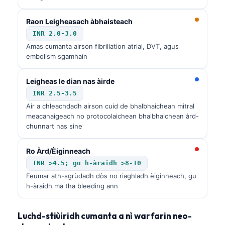
Euskara
Македонски јазик
Raon Leigheasach àbhaisteach
Latviešu valoda
INR 2.0-3.0
Amas cumanta airson fibrillation atrial, DVT, agus
Galego
embolism sgamhain
অসমীয়া
Leigheas le dian nas àirde
සිංහල
INR 2.5-3.5
سنڌي
Air a chleachdadh airson cuid de bhalbhaichean mitral
meacanaigeach no protocolaichean bhalbhaichean àrd-
پښتو
chunnart nas sine
Slovenčina
Ro Àrd/Èiginneach
INR >4.5; gu h-àraidh >8-10
Hrvatski
Feumar ath-sgrùdadh dòs no riaghladh èiginneach, gu
Suomi
h-àraidh ma tha bleeding ann
Қазақ тілі
Luchd-stiùiridh cumanta a nì warfarin neo-
Català