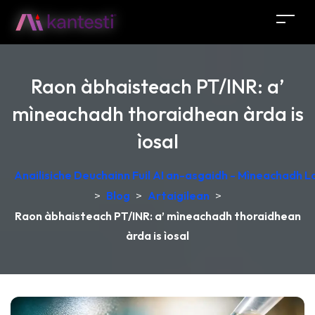
Raon àbhaisteach PT/INR: a’
mìneachadh thoraidhean àrda is
ìosal
Anailisiche Deuchainn Fuil AI an-asgaidh - Mìneachadh 
>
Blog
>
Artaigilean
>
Raon àbhaisteach PT/INR: a’ mìneachadh thoraidhean
àrda is ìosal