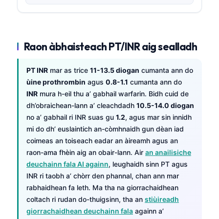
Raon àbhaisteach PT/INR aig sealladh
PT INR
mar as trice
11-13.5 diogan
cumanta ann do
ùine prothrombin
agus
0.8-1.1
cumanta ann do
INR
mura h-eil thu a’ gabhail warfarin. Bidh cuid de
dh’obraichean-lann a’ cleachdadh
10.5-14.0 diogan
no a’ gabhail ri INR suas gu
1.2
, agus mar sin innidh
mi do dh’ euslaintich an-còmhnaidh gun dèan iad
coimeas an toiseach eadar an àireamh agus an
raon-ama fhèin aig an obair-lann. Air
an anailisiche
deuchainn fala AI againn
, leughaidh sinn PT agus
INR ri taobh a’ chòrr den phannal, chan ann mar
rabhaidhean fa leth. Ma tha na giorrachaidhean
coltach ri rudan do-thuigsinn, tha an
stiùireadh
giorrachaidhean deuchainn fala
againn a’