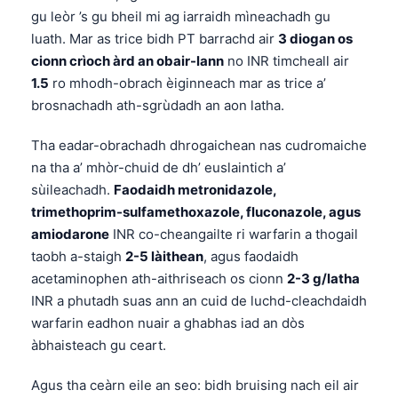
gu leòr ’s gu bheil mi ag iarraidh mìneachadh gu
luath. Mar as trice bidh PT barrachd air
3 diogan os
cionn crìoch àrd an obair-lann
no INR timcheall air
1.5
ro mhodh-obrach èiginneach mar as trice a’
brosnachadh ath-sgrùdadh an aon latha.
Tha eadar-obrachadh dhrogaichean nas cudromaiche
na tha a’ mhòr-chuid de dh’ euslaintich a’
sùileachadh.
Faodaidh metronidazole,
trimethoprim-sulfamethoxazole, fluconazole, agus
amiodarone
INR co-cheangailte ri warfarin a thogail
taobh a-staigh
2-5 làithean
, agus faodaidh
acetaminophen ath-aithriseach os cionn
2-3 g/latha
INR a phutadh suas ann an cuid de luchd-cleachdaidh
warfarin eadhon nuair a ghabhas iad an dòs
àbhaisteach gu ceart.
Agus tha ceàrn eile an seo: bidh bruising nach eil air