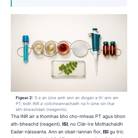
Figear 2:
’S e an ùine amh ann an diogan a th’ ann am
PT; bidh INR a’ coitcheannachadh na h-ùine sin thar
ath-bheachdan (reagents).
Tha INR air a thomhas bho cho-mheas PT agus bhon
ath-bheachd (reagent).
ISI
, no Clàr-ìre Mothachaidh
Eadar-nàiseanta. Ann an obair-lannan fìor,
ISI
gu tric