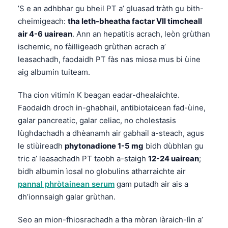
日本語
’S e an adhbhar gu bheil PT a’ gluasad tràth gu bith-
cheimigeach:
tha leth-bheatha factar VII timcheall
Eesti
air 4-6 uairean
. Ann an hepatitis acrach, leòn grùthan
Azərbaycan dili
ischemic, no fàilligeadh grùthan acrach a’
Bosanski
leasachadh, faodaidh PT fàs nas miosa mus bi ùine
aig albumin tuiteam.
Svenska
Српски језик
Tha cion vitimín K beagan eadar-dhealaichte.
Íslenska
Faodaidh droch in-ghabhail, antibiotaicean fad-ùine,
galar pancreatic, galar celiac, no cholestasis
Հայերեն
lùghdachadh a dhèanamh air gabhail a-steach, agus
Bahasa Indonesia
le stiùireadh
phytonadione 1-5 mg
bidh dùbhlan gu
हिन्दी
tric a’ leasachadh PT taobh a-staigh
12-24 uairean
;
bidh albumin ìosal no globulins atharraichte air
Nederlands
pannal phròtainean serum
gam putadh air ais a
Dansk
dh’ionnsaigh galar grùthan.
Български
Seo an mion-fhiosrachadh a tha mòran làraich-lìn a’
فارسی