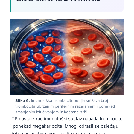
Slika 6:
Imunološka trombocitopenija snižava broj
trombocita ubrzanim perifernim razaranjem i ponekad
smanjenim izlučivanjem iz koštane srži.
ITP nastaje kad imunološki sustav napada trombocite
Norsk bokmål
i ponekad megakariocite. Mnogi odrasli se osjećaju
Ślōnskŏ gŏdka
dobro osim zbog modrica ili krvarenja iz desni, a