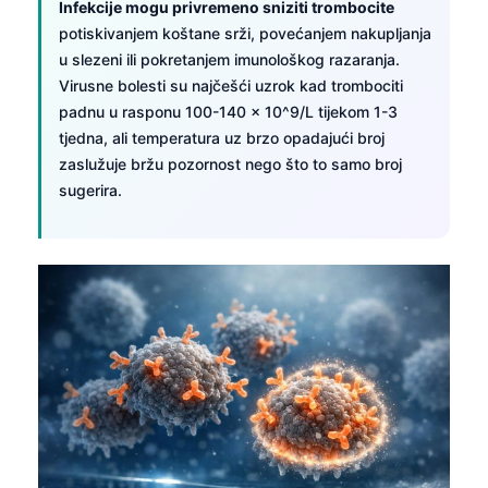
Infekcije mogu privremeno sniziti trombocite
potiskivanjem koštane srži, povećanjem nakupljanja
u slezeni ili pokretanjem imunološkog razaranja.
Virusne bolesti su najčešći uzrok kad trombociti
padnu u rasponu 100-140 × 10^9/L tijekom 1-3
tjedna, ali temperatura uz brzo opadajući broj
zaslužuje bržu pozornost nego što to samo broj
sugerira.