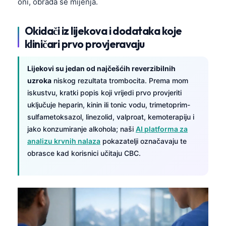
oni, obrada se mijenja.
Okidači iz lijekova i dodataka koje
kliničari prvo provjeravaju
Lijekovi su jedan od najčešćih reverzibilnih
uzroka
niskog rezultata trombocita. Prema mom
iskustvu, kratki popis koji vrijedi prvo provjeriti
uključuje heparin, kinin ili tonic vodu, trimetoprim-
sulfametoksazol, linezolid, valproat, kemoterapiju i
jako konzumiranje alkohola; naši
AI platforma za
analizu krvnih nalaza
pokazatelji označavaju te
obrasce kad korisnici učitaju CBC.