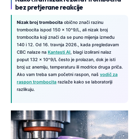
bez pretjerane reakcije
Nizak broj trombocita
obično znači razinu
trombocita ispod 150 × 10^9/L, ali nizak broj
trombocita koji znači da se puno mijenja između
140 i 12. Od 16. travnja 2026., kada pregledavam
CBC nalaze na
Kantesti AI
, blagi izolirani nalaz
poput 132 × 10^9/L često je prolazan, dok je isti
broj uz anemiju, temperaturu ili modrice druga priča.
Ako vam treba sam početni raspon, naš
vodič za
raspon trombocita
razlaže kako se laboratoriji
razlikuju.