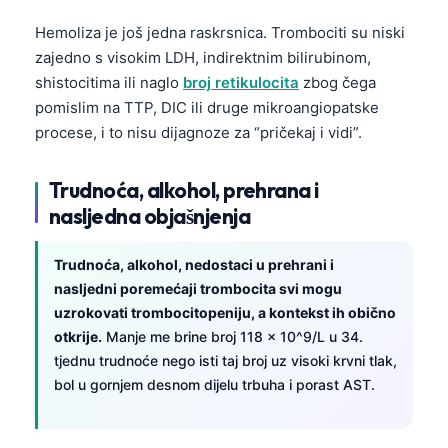
日本語
Hemoliza je još jedna raskrsnica. Trombociti su niski
Eesti
zajedno s visokim LDH, indirektnim bilirubinom,
Azərbaycan dili
shistocitima ili naglo
broj retikulocita
zbog čega
pomislim na TTP, DIC ili druge mikroangiopatske
Bosanski
procese, i to nisu dijagnoze za “pričekaj i vidi”.
Svenska
Српски језик
Trudnoća, alkohol, prehrana i
Íslenska
nasljedna objašnjenja
Հայերեն
Trudnoća, alkohol, nedostaci u prehrani i
Bahasa Indonesia
nasljedni poremećaji trombocita svi mogu
हिन्दी
uzrokovati trombocitopeniju, a kontekst ih obično
otkrije.
Manje me brine broj 118 × 10^9/L u 34.
Nederlands
tjednu trudnoće nego isti taj broj uz visoki krvni tlak,
Dansk
bol u gornjem desnom dijelu trbuha i porast AST.
Български
فارسی