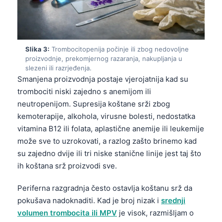
Slika 3:
Trombocitopenija počinje ili zbog nedovoljne
proizvodnje, prekomjernog razaranja, nakupljanja u
slezeni ili razrjeđenja.
Smanjena proizvodnja postaje vjerojatnija kad su
trombociti niski zajedno s anemijom ili
neutropenijom. Supresija koštane srži zbog
kemoterapije, alkohola, virusne bolesti, nedostatka
vitamina B12 ili folata, aplastične anemije ili leukemije
može sve to uzrokovati, a razlog zašto brinemo kad
su zajedno dvije ili tri niske stanične linije jest taj što
ih koštana srž proizvodi sve.
Periferna razgradnja često ostavlja koštanu srž da
pokušava nadoknaditi. Kad je broj nizak i
srednji
volumen trombocita ili MPV
je visok, razmišljam o