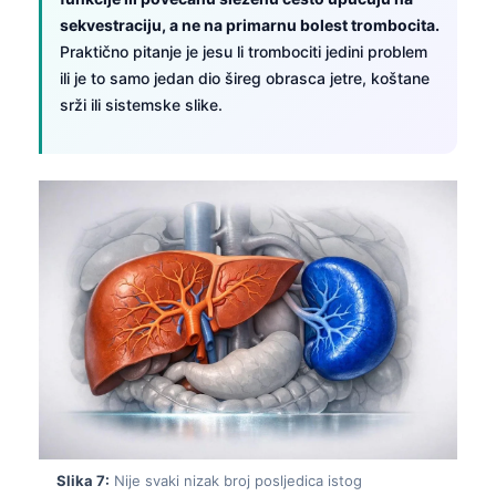
O‘zbekcha
sekvestraciju, a ne na primarnu bolest trombocita.
Praktično pitanje je jesu li trombociti jedini problem
Українська
ili je to samo jedan dio šireg obrasca jetre, koštane
አማርኛ
srži ili sistemske slike.
Kiswahili
ភាសាខ្មែរ
ဗမာစာ
ไทย
Tagalog
Tiếng Việt
Bahasa Melayu
മലയാളം
ಕನ್ನಡ
ગુજરાતી
Slika 7:
Nije svaki nizak broj posljedica istog
தமிழ்