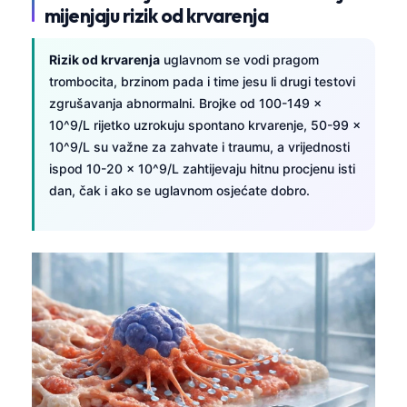
mijenjaju rizik od krvarenja
Rizik od krvarenja
uglavnom se vodi pragom
trombocita, brzinom pada i time jesu li drugi testovi
zgrušavanja abnormalni. Brojke od 100-149 ×
10^9/L rijetko uzrokuju spontano krvarenje, 50-99 ×
10^9/L su važne za zahvate i traumu, a vrijednosti
ispod 10-20 × 10^9/L zahtijevaju hitnu procjenu isti
dan, čak i ako se uglavnom osjećate dobro.