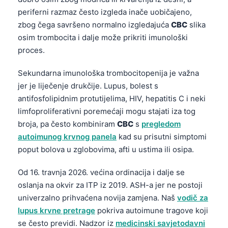
Frysk
periferni razmaz često izgleda inače uobičajeno,
zbog čega savršeno normalno izgledajuća
CBC
slika
Esperanto
osim trombocita i dalje može prikriti imunološki
Беларуская мова
proces.
Татар теле
Sekundarna imunološka trombocitopenija je važna
Кыргызча
jer je liječenje drukčije. Lupus, bolest s
ئۇيغۇرچە
antifosfolipidnim protutijelima, HIV, hepatitis C i neki
limfoproliferativni poremećaji mogu stajati iza tog
Cebuano
broja, pa često kombiniram
CBC
s
pregledom
Basa Jawa
autoimunog krvnog panela
kad su prisutni simptomi
ພາສາລາວ
poput bolova u zglobovima, afti u ustima ili osipa.
Монгол
Od 16. travnja 2026. većina ordinacija i dalje se
Afrikaans
oslanja na okvir za ITP iz 2019. ASH-a jer ne postoji
العربية المغربية
univerzalno prihvaćena novija zamjena. Naš
vodič za
lupus krvne pretrage
pokriva autoimune tragove koji
Occitan
se često previdi. Nadzor iz
medicinski savjetodavni