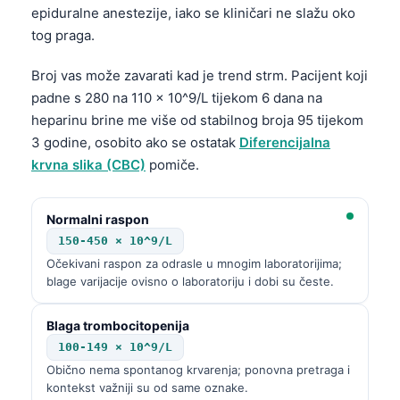
epiduralne anestezije, iako se kliničari ne slažu oko
tog praga.
Broj vas može zavarati kad je trend strm. Pacijent koji
padne s 280 na 110 × 10^9/L tijekom 6 dana na
heparinu brine me više od stabilnog broja 95 tijekom
3 godine, osobito ako se ostatak
Diferencijalna
krvna slika (CBC)
pomiče.
Normalni raspon
150-450 × 10^9/L
Očekivani raspon za odrasle u mnogim laboratorijima;
blage varijacije ovisno o laboratoriju i dobi su česte.
Blaga trombocitopenija
100-149 × 10^9/L
Obično nema spontanog krvarenja; ponovna pretraga i
kontekst važniji su od same oznake.