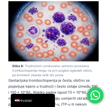
简体中文
Română
Türkçe
Ελληνικά
Português
Español
Italiano
עִבְרִית
Slika 8:
Trudnoćom uzrokovana i jetreno-povezana
Français
trombocitopenija mogu na prvi pogled izgledati slično,
pa kontekst obavlja velik dio posla.
العربية
Gestacijska trombocitopenija je česta, obično se
Deutsch
pojavljuje kasno u trudnoći i često ostaje između 100
i 150 × 10^9/L. Rijetko padne ispod 70 × 10^9/L, pa
English
niži brojevi ili simptomi trebaju usmjeriti obradu
Hrvatski
prema preeklampsiji, HELLP-u, ITP-u ili nekom