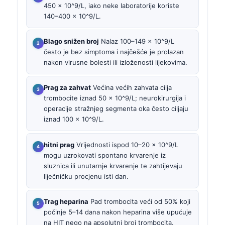
450 × 10^9/L, iako neke laboratorije koriste
140–400 × 10^9/L.
Blago snižen broj
Nalaz 100–149 × 10^9/L
često je bez simptoma i najčešće je prolazan
nakon virusne bolesti ili izloženosti lijekovima.
Prag za zahvat
Većina većih zahvata cilja
trombocite iznad 50 × 10^9/L; neurokirurgija i
operacije stražnjeg segmenta oka često ciljaju
iznad 100 × 10^9/L.
hitni prag
Vrijednosti ispod 10–20 × 10^9/L
mogu uzrokovati spontano krvarenje iz
sluznica ili unutarnje krvarenje te zahtijevaju
liječničku procjenu isti dan.
Trag heparina
Pad trombocita veći od 50% koji
počinje 5–14 dana nakon heparina više upućuje
na HIT nego na apsolutni broj trombocita.