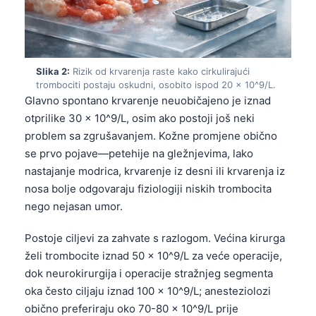
Slika 2:
Rizik od krvarenja raste kako cirkulirajući
trombociti postaju oskudni, osobito ispod 20 × 10^9/L.
Glavno spontano krvarenje neuobičajeno je iznad
otprilike 30 × 10^9/L, osim ako postoji još neki
problem sa zgrušavanjem. Kožne promjene obično
se prvo pojave—petehije na gležnjevima, lako
nastajanje modrica, krvarenje iz desni ili krvarenja iz
nosa bolje odgovaraju fiziologiji niskih trombocita
nego nejasan umor.
Postoje ciljevi za zahvate s razlogom. Većina kirurga
želi trombocite iznad 50 × 10^9/L za veće operacije,
dok neurokirurgija i operacije stražnjeg segmenta
oka često ciljaju iznad 100 × 10^9/L; anesteziolozi
obično preferiraju oko 70-80 × 10^9/L prije