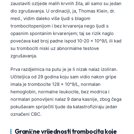
zaustaviti ozljede malih krvnih žila, ali samo su jedan
dio zgrušavanja. U ordinaciji, ja, Thomas Klein, dr.
med., vidim daleko više ljudi s blagom
trombocitopenijom i bez krvarenja nego ljudi s
opasnim spontanim krvarenjem; taj se rizik naglo
povećava kad broj padne ispod 10-20 × 10^9/L ili kad
su trombociti niski uz abnormalne testove
zgrušavanja.
Prva razdjelnica na putu je je li nizak nalaz izoliran.
Učiteljica od 29 godina koju sam vidio nakon gripe
imala je trombocite 128 × 10^9/L, normalan
hemoglobin, normalne leukocite, bez modrica i
normalan ponovljeni nalaz 9 dana kasnije, zbog čega
pokušavam spriječiti ljude da katastrofiziraju jedan
označeni CBC.
Granične vrijednosti trombocita koje