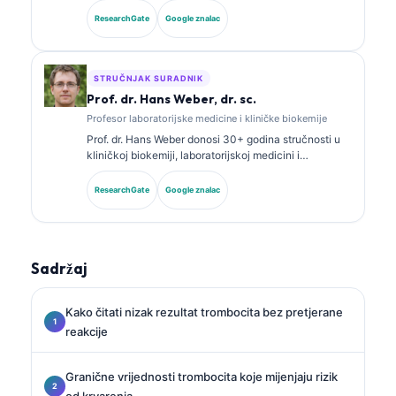
dijagnostičkoj analizi. Ima specijalističke certifikate iz
ResearchGate
Google znalac
kliničke kemije te je opsežno objavljivala o panelima
biomarkera i laboratorijskoj analizi u kliničkoj praksi.
STRUČNJAK SURADNIK
Prof. dr. Hans Weber, dr. sc.
Profesor laboratorijske medicine i kliničke biokemije
Prof. dr. Hans Weber donosi 30+ godina stručnosti u
kliničkoj biokemiji, laboratorijskoj medicini i
istraživanju biomarkera. Bivši predsjednik Njemačkog
društva za kliničku kemiju, specijalizirao se za
ResearchGate
Google znalac
analizu dijagnostičkih panela, standardizaciju
biomarkera i laboratorijsku medicinu uz pomoć AI-ja.
Sadržaj
Kako čitati nizak rezultat trombocita bez pretjerane
reakcije
Granične vrijednosti trombocita koje mijenjaju rizik
od krvarenja