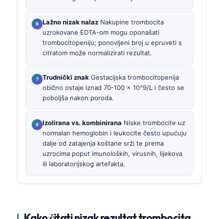
Lažno nizak nalaz
Nakupine trombocita
uzrokovane EDTA-om mogu oponašati
trombocitopeniju; ponovljeni broj u epruveti s
citratom može normalizirati rezultat.
Trudnički znak
Gestacijska trombocitopenija
obično ostaje iznad 70-100 × 10^9/L i često se
poboljša nakon poroda.
Izolirana vs. kombinirana
Niske trombocite uz
normalan hemoglobin i leukocite često upućuju
dalje od zatajenja koštane srži te prema
uzrocima poput imunoloških, virusnih, lijekova
ili laboratorijskog artefakta.
Kako čitati nizak rezultat trombocita