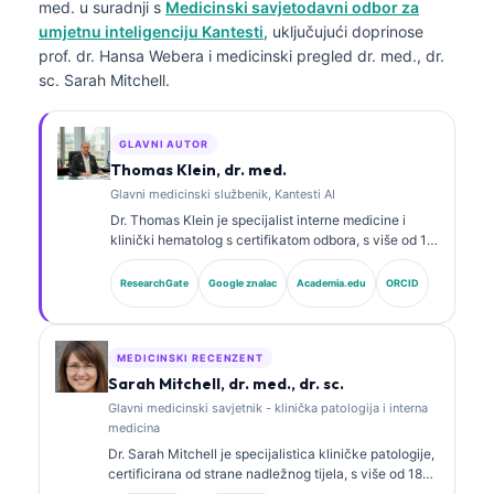
med.
u suradnji s
Medicinski savjetodavni odbor za
umjetnu inteligenciju Kantesti
, uključujući doprinose
prof. dr. Hansa Webera i medicinski pregled dr. med., dr.
sc. Sarah Mitchell.
GLAVNI AUTOR
Thomas Klein, dr. med.
Glavni medicinski službenik, Kantesti AI
Dr. Thomas Klein je specijalist interne medicine i
klinički hematolog s certifikatom odbora, s više od 15
godina iskustva u laboratorijskoj medicini i kliničkoj
analizi uz pomoć AI-ja. Kao glavni liječnik (Chief
ResearchGate
Google znalac
Academia.edu
ORCID
Medical Officer) u Kantesti AI, pruža klinički nadzor
nad medicinskom točnošću vlasničke neuronske
mreže. Dr. Klein opsežno je objavljivao radove o
tumačenju biomarkera i laboratorijskoj dijagnostici na
MEDICINSKI RECENZENT
temu laboratorijske medicine.
Sarah Mitchell, dr. med., dr. sc.
Glavni medicinski savjetnik - klinička patologija i interna
medicina
Dr. Sarah Mitchell je specijalistica kliničke patologije,
certificirana od strane nadležnog tijela, s više od 18
godina iskustva u laboratorijskoj medicini i