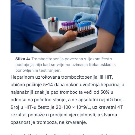
Slika 4:
Trombocitopenija povezana s lijekom često
postaje jasnija kad se vrijeme uzimanja lijeka uskladi s
ponovljenim testiranjem.
Heparinom uzrokovana trombocitopenija, ili HIT,
obično počinje 5-14 dana nakon uvođenja heparina, a
najsnažniji znak je pad trombocita veći od 50% u
odnosu na početno stanje, a ne apsolutni najniži broj.
Broj u HIT-u često je 20-100 × 10^9/L, uz krevetni 4T
rezultat pomaže u procjeni vjerojatnosti, a stvarna
opasnost je tromboza, ne krvarenje.