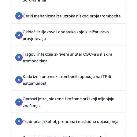
Četiri mehanizma iza uzroka niskog broja trombocita
Okidači iz lijekova i dodataka koje kliničari prvo
provjeravaju
Tragovi infekcije skriveni unutar CBC-a s niskim
trombocitima
Kada izolirano niski trombociti upućuju na ITP ili
autoimunost
Obrasci jetre, slezene i koštane srži koji mijenjaju
značenje
Trudnoća, alkohol, prehrana i nasljedna objašnjenja