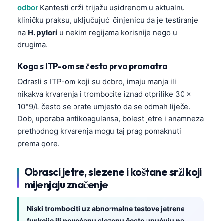
Gàidhlig
odbor
Kantesti drži trijažu usidrenom u aktualnu
Euskara
kliničku praksu, uključujući činjenicu da je testiranje
na
H. pylori
u nekim regijama korisnije nego u
Македонски јазик
drugima.
Latviešu valoda
Koga s ITP-om se često prvo promatra
Galego
Odrasli s ITP-om koji su dobro, imaju manja ili
অসমীয়া
nikakva krvarenja i trombocite iznad otprilike 30 ×
සිංහල
10^9/L često se prate umjesto da se odmah liječe.
سنڌي
Dob, uporaba antikoagulansa, bolest jetre i anamneza
prethodnog krvarenja mogu taj prag pomaknuti
پښتو
prema gore.
Slovenčina
Obrasci jetre, slezene i koštane srži koji
Suomi
mijenjaju značenje
Қазақ тілі
Niski trombociti uz abnormalne testove jetrene
Català
funkcije ili povećanu slezenu često upućuju na