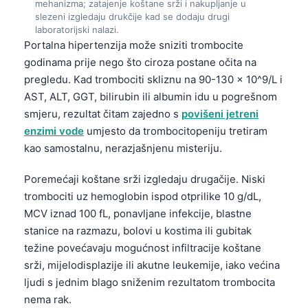
mehanizma; zatajenje koštane srži i nakupljanje u
slezeni izgledaju drukčije kad se dodaju drugi
తెలుగు
laboratorijski nalazi.
मराठी
Portalna hipertenzija može sniziti trombocite
godinama prije nego što ciroza postane očita na
اردو
pregledu. Kad trombociti skliznu na 90-130 × 10^9/L i
বাংলা
AST, ALT, GGT, bilirubin ili albumin idu u pogrešnom
Shqip
smjeru, rezultat čitam zajedno s
povišeni jetreni
enzimi vode
umjesto da trombocitopeniju tretiram
Magyar
kao samostalnu, nerazjašnjenu misteriju.
Slovenščina
Poremećaji koštane srži izgledaju drugačije. Niski
한국어
trombociti uz hemoglobin ispod otprilike 10 g/dL,
Polski
MCV iznad 100 fL, ponavljane infekcije, blastne
Lietuvių kalba
stanice na razmazu, bolovi u kostima ili gubitak
Русский
težine povećavaju mogućnost infiltracije koštane
srži, mijelodisplazije ili akutne leukemije, iako većina
ქართული
ljudi s jednim blago sniženim rezultatom trombocita
Čeština
nema rak.