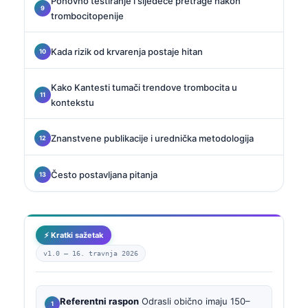
Ponovno testiranje i sljedeće pretrage nakon
trombocitopenije
Kada rizik od krvarenja postaje hitan
Kako Kantesti tumači trendove trombocita u
kontekstu
Znanstvene publikacije i urednička metodologija
Često postavljana pitanja
⚡ Kratki sažetak
v1.0 —
16. travnja 2026
Referentni raspon
Odrasli obično imaju 150–