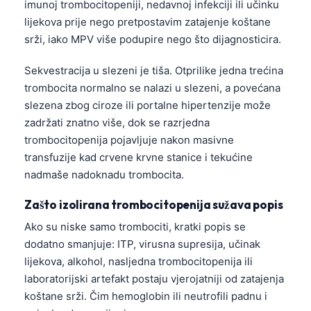
imunoj trombocitopeniji, nedavnoj infekciji ili učinku
lijekova prije nego pretpostavim zatajenje koštane
srži, iako MPV više podupire nego što dijagnosticira.
Sekvestracija u slezeni je tiša. Otprilike jedna trećina
trombocita normalno se nalazi u slezeni, a povećana
slezena zbog ciroze ili portalne hipertenzije može
zadržati znatno više, dok se razrjedna
trombocitopenija pojavljuje nakon masivne
transfuzije kad crvene krvne stanice i tekućine
nadmaše nadoknadu trombocita.
Zašto izolirana trombocitopenija sužava popis
Ako su niske samo trombociti, kratki popis se
dodatno smanjuje: ITP, virusna supresija, učinak
lijekova, alkohol, nasljedna trombocitopenija ili
laboratorijski artefakt postaju vjerojatniji od zatajenja
koštane srži. Čim hemoglobin ili neutrofili padnu i