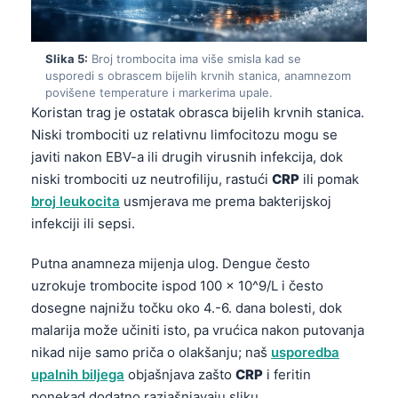
Slika 5:
Broj trombocita ima više smisla kad se
usporedi s obrascem bijelih krvnih stanica, anamnezom
povišene temperature i markerima upale.
Koristan trag je ostatak obrasca bijelih krvnih stanica.
Niski trombociti uz relativnu limfocitozu mogu se
javiti nakon EBV-a ili drugih virusnih infekcija, dok
niski trombociti uz neutrofiliju, rastući
CRP
ili pomak
broj leukocita
usmjerava me prema bakterijskoj
infekciji ili sepsi.
Putna anamneza mijenja ulog. Dengue često
uzrokuje trombocite ispod 100 × 10^9/L i često
dosegne najnižu točku oko 4.-6. dana bolesti, dok
malarija može učiniti isto, pa vrućica nakon putovanja
nikad nije samo priča o olakšanju; naš
usporedba
upalnih biljega
objašnjava zašto
CRP
i feritin
ponekad dodatno razjašnjavaju sliku.