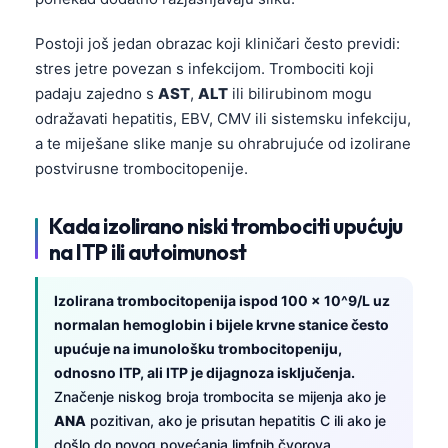
Postoji još jedan obrazac koji kliničari često previdi:
stres jetre povezan s infekcijom. Trombociti koji
padaju zajedno s
AST
,
ALT
ili bilirubinom mogu
odražavati hepatitis, EBV, CMV ili sistemsku infekciju,
a te miješane slike manje su ohrabrujuće od izolirane
postvirusne trombocitopenije.
Kada izolirano niski trombociti upućuju
na ITP ili autoimunost
Izolirana trombocitopenija ispod 100 × 10^9/L uz
normalan hemoglobin i bijele krvne stanice često
upućuje na imunološku trombocitopeniju,
odnosno ITP, ali ITP je dijagnoza isključenja.
Značenje niskog broja trombocita se mijenja ako je
ANA
pozitivan, ako je prisutan hepatitis C ili ako je
došlo do novog povećanja limfnih čvorova.