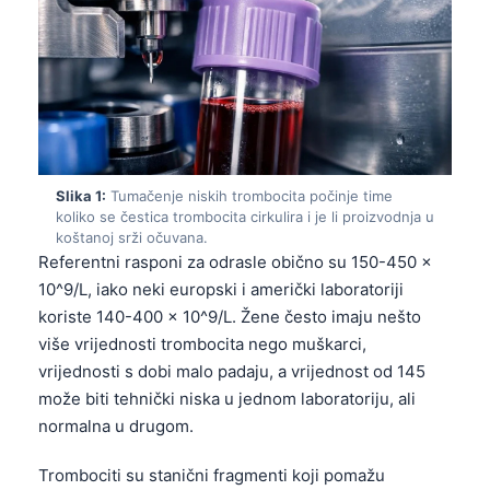
Slika 1:
Tumačenje niskih trombocita počinje time
koliko se čestica trombocita cirkulira i je li proizvodnja u
koštanoj srži očuvana.
Referentni rasponi za odrasle obično su 150-450 ×
10^9/L, iako neki europski i američki laboratoriji
koriste 140-400 × 10^9/L. Žene često imaju nešto
više vrijednosti trombocita nego muškarci,
vrijednosti s dobi malo padaju, a vrijednost od 145
može biti tehnički niska u jednom laboratoriju, ali
normalna u drugom.
Trombociti su stanični fragmenti koji pomažu