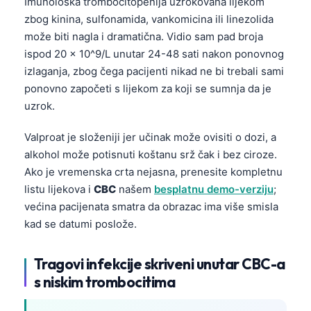
Imunološka trombocitopenija uzrokovana lijekom
zbog kinina, sulfonamida, vankomicina ili linezolida
može biti nagla i dramatična. Vidio sam pad broja
ispod 20 × 10^9/L unutar 24-48 sati nakon ponovnog
izlaganja, zbog čega pacijenti nikad ne bi trebali sami
ponovno započeti s lijekom za koji se sumnja da je
uzrok.
Valproat je složeniji jer učinak može ovisiti o dozi, a
alkohol može potisnuti koštanu srž čak i bez ciroze.
Ako je vremenska crta nejasna, prenesite kompletnu
listu lijekova i
CBC
našem
besplatnu demo-verziju
;
većina pacijenata smatra da obrazac ima više smisla
kad se datumi poslože.
Tragovi infekcije skriveni unutar CBC-a
s niskim trombocitima