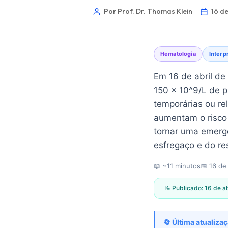
Por Prof. Dr. Thomas Klein
16 de
Hematologia
Interp
Em 16 de abril de
150 × 10^9/L de 
temporárias ou r
aumentam o risco
tornar uma emergê
esfregaço e do r
📖 ~11 minutos
📅
16 de
📝 Publicado:
16 de a
Norsk bokmål
Ślōnskŏ gŏdka
🔄 Última atualizaç