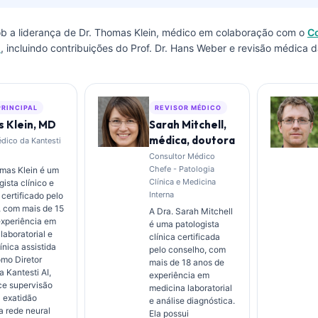
sob a liderança de
Dr. Thomas Klein, médico
em colaboração com o
C
I
, incluindo contribuições do Prof. Dr. Hans Weber e revisão médica d
PRINCIPAL
REVISOR MÉDICO
 Klein, MD
Sarah Mitchell,
médica, doutora
édico da Kantesti
Consultor Médico
Chefe - Patologia
omas Klein é um
Clínica e Medicina
ista clínico e
Interna
 certificado pelo
, com mais de 15
A Dra. Sarah Mitchell
experiência em
é uma patologista
laboratorial e
clínica certificada
ínica assistida
pelo conselho, com
omo Diretor
mais de 18 anos de
 Kantesti AI,
experiência em
ce supervisão
medicina laboratorial
a exatidão
e análise diagnóstica.
a rede neural
Ela possui