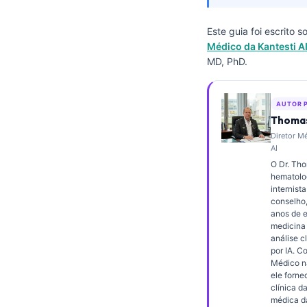
Frysk
Este guia foi escrito 
Esperanto
Médico da Kantesti A
Беларуская мова
MD, PhD.
Татар теле
Кыргызча
AUTOR 
Thomas
ئۇيغۇرچە
Diretor M
AI
Cebuano
O Dr. Th
Basa Jawa
hematolog
internista
ພາສາລາວ
conselho
anos de 
Монгол
medicina 
análise cl
Afrikaans
por IA. C
العربية المغربية
Médico na
ele forne
Occitan
clínica d
médica d