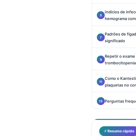
Català
Indícios de inf
O‘zbekcha
hemograma comp
Українська
Padrões de fíga
አማርኛ
significado
Kiswahili
ភាសាខ្មែរ
Repetir o exame
trombocitopenia
ဗမာစာ
ไทย
Como o Kantesti
Tagalog
plaquetas no co
Tiếng Việt
Perguntas frequ
Bahasa Melayu
മലയാളം
ಕನ್ನಡ
⚡ Resumo rápido
ગુજરાતી