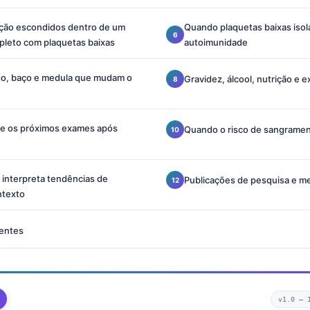
ecção escondidos dentro de um
Quando plaquetas baixas iso
leto com plaquetas baixas
autoimunidade
do, baço e medula que mudam o
Gravidez, álcool, nutrição e 
 e os próximos exames após
Quando o risco de sangramen
 interpreta tendências de
Publicações de pesquisa e me
ntexto
entes
v1.0 —