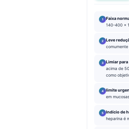
தமிழ்
తెలుగు
Faixa norm
140-400 × 
मराठी
اردو
Leve reduç
বাংলা
comumente t
Shqip
Limiar par
Magyar
acima de 50
Slovenščina
como objeti
한국어
limite urge
Polski
em mucosas 
Lietuvių kalba
Indício de 
Русский
heparina é 
ქართული