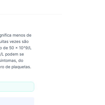
gnifica menos de
itas vezes são
o de 50 × 10^9/L
9/L podem se
sintomas, do
ro de plaquetas.