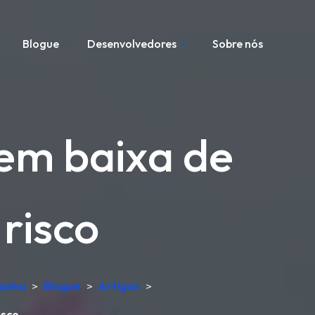
Blogue
Desenvolvedores
Sobre nós
gem baixa de
risco
manha
>
Blogue
>
Artigos
>
isco