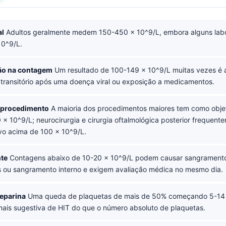
al
Adultos geralmente medem 150-450 × 10^9/L, embora alguns labo
10^9/L.
ão na contagem
Um resultado de 100-149 × 10^9/L muitas vezes é a
ransitório após uma doença viral ou exposição a medicamentos.
a procedimento
A maioria dos procedimentos maiores tem como obje
 × 10^9/L; neurocirurgia e cirurgia oftalmológica posterior frequen
vo acima de 100 × 10^9/L.
nte
Contagens abaixo de 10-20 × 10^9/L podem causar sangrament
ou sangramento interno e exigem avaliação médica no mesmo dia.
heparina
Uma queda de plaquetas de mais de 50% começando 5-14 
mais sugestiva de HIT do que o número absoluto de plaquetas.