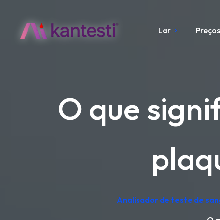
Lar
Preço
O que signi
plaq
Analisador de teste de san
O q