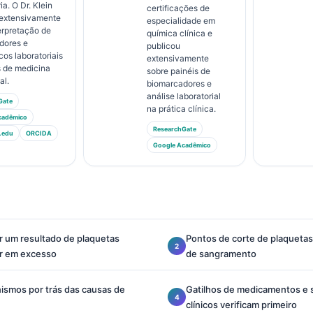
ia. O Dr. Klein
certificações de
 extensivamente
especialidade em
erpretação de
química clínica e
dores e
publicou
cos laboratoriais
extensivamente
 de medicina
sobre painéis de
al.
biomarcadores e
análise laboratorial
Gate
na prática clínica.
cadêmico
ResearchGate
.edu
ORCIDA
Google Acadêmico
r um resultado de plaquetas
Pontos de corte de plaquetas
ir em excesso
de sangramento
ismos por trás das causas de
Gatilhos de medicamentos e
clínicos verificam primeiro