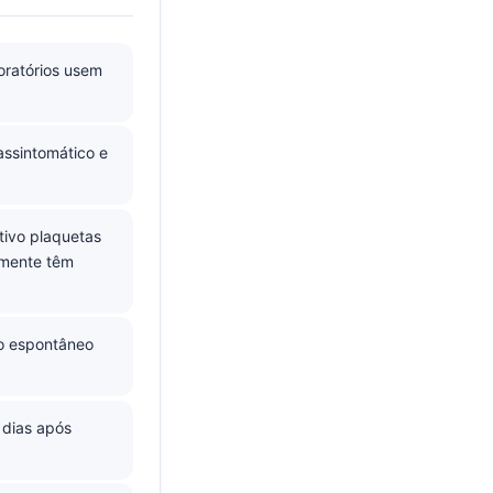
ratórios usem
ssintomático e
tivo plaquetas
temente têm
o espontâneo
dias após