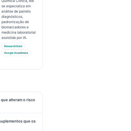
Química Clínica, ele
se especializa em
análise de painéis
diagnósticos,
padronização de
biomarcadores e
medicina laboratorial
assistida por IA.
ResearchGate
Google Acadêmico
 que alteram o risco
 suplementos que os