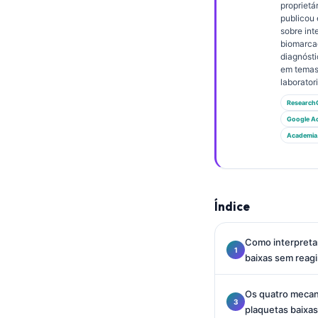
Gàidhlig
proprietár
publicou
Euskara
sobre int
biomarca
Македонски јазик
diagnósti
em temas
Latviešu valoda
laboratori
Galego
Research
অসমীয়া
Google A
Academia
සිංහල
سنڌي
پښتو
Índice
Slovenčina
Como interpreta
baixas sem reag
Hrvatski
Suomi
Os quatro mecan
Қазақ тілі
plaquetas baixas