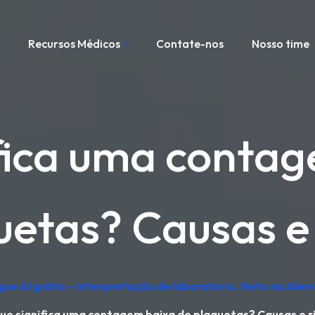
s
Recursos Médicos
Contate-nos
Nosso time
fica uma conta
uetas? Causas e 
gue AI grátis – Interpretação de laboratório, feito na Ale
ue significa uma contagem baixa de plaquetas? Causas e r