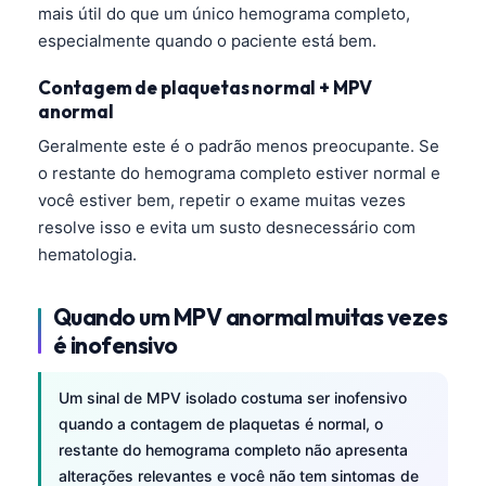
mais útil do que um único hemograma completo,
Frysk
especialmente quando o paciente está bem.
Esperanto
Contagem de plaquetas normal + MPV
Беларуская мова
anormal
Татар теле
Geralmente este é o padrão menos preocupante. Se
Кыргызча
o restante do hemograma completo estiver normal e
você estiver bem, repetir o exame muitas vezes
ئۇيغۇرچە
resolve isso e evita um susto desnecessário com
Cebuano
hematologia.
Basa Jawa
ພາສາລາວ
Quando um MPV anormal muitas vezes
é inofensivo
Монгол
Afrikaans
Um sinal de MPV isolado costuma ser inofensivo
العربية المغربية
quando a contagem de plaquetas é normal, o
restante do hemograma completo não apresenta
Occitan
alterações relevantes e você não tem sintomas de