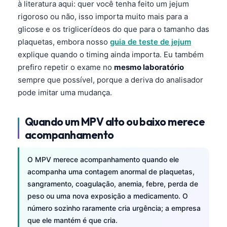
à literatura aqui: quer você tenha feito um jejum
தமிழ்
rigoroso ou não, isso importa muito mais para a
glicose e os triglicerídeos do que para o tamanho das
తెలుగు
plaquetas, embora nosso
guia de teste de jejum
मराठी
explique quando o timing ainda importa. Eu também
اردو
prefiro repetir o exame no
mesmo laboratório
sempre que possível, porque a deriva do analisador
বাংলা
pode imitar uma mudança.
Shqip
Magyar
Quando um MPV alto ou baixo merece
Slovenščina
acompanhamento
한국어
O MPV merece acompanhamento quando ele
Polski
acompanha uma contagem anormal de plaquetas,
Lietuvių kalba
sangramento, coagulação, anemia, febre, perda de
peso ou uma nova exposição a medicamento. O
Русский
número sozinho raramente cria urgência; a empresa
ქართული
que ele mantém é que cria.