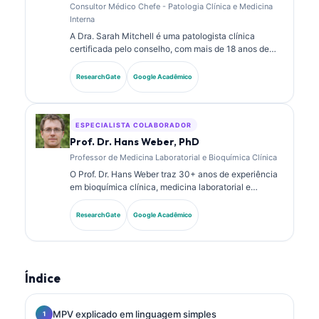
Consultor Médico Chefe - Patologia Clínica e Medicina
Interna
A Dra. Sarah Mitchell é uma patologista clínica
certificada pelo conselho, com mais de 18 anos de
experiência em medicina laboratorial e análise
diagnóstica. Ela possui certificações de
ResearchGate
Google Acadêmico
especialidade em química clínica e publicou
extensivamente sobre painéis de biomarcadores e
análise laboratorial na prática clínica.
ESPECIALISTA COLABORADOR
Prof. Dr. Hans Weber, PhD
Professor de Medicina Laboratorial e Bioquímica Clínica
O Prof. Dr. Hans Weber traz 30+ anos de experiência
em bioquímica clínica, medicina laboratorial e
pesquisa de biomarcadores. Ex-Presidente da
Sociedade Alemã de Química Clínica, ele se
ResearchGate
Google Acadêmico
especializa em análise de painéis diagnósticos,
padronização de biomarcadores e medicina
laboratorial assistida por IA.
Índice
MPV explicado em linguagem simples