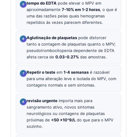
tempo do EDTA
pode elevar o MPV em
aproximadamente
7-10% em 1-2 horas
, o que é
uma das razões pelas quais hemogramas
repetidos às vezes parecem diferentes.
Aglutinação de plaquetas
pode distorcer
tanto a contagem de plaquetas quanto o MPV;
pseudotrombocitopenia dependente de EDTA
afeta cerca de
0.03-0.27%
das amostras.
Repetir o teste
em
1-4 semanas
é razoável
para uma alteração leve e isolada do MPV, com
contagens normais e sem sintomas.
revisão urgente
importa mais para
sangramento ativo, novos sintomas
neurológicos ou contagens de plaquetas
próximas de
<50 ×10^9/L
do que para o MPV
sozinho.