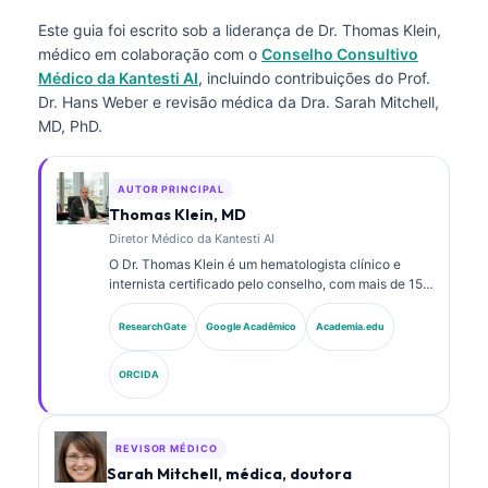
Este guia foi escrito sob a liderança de
Dr. Thomas Klein,
médico
em colaboração com o
Conselho Consultivo
Médico da Kantesti AI
, incluindo contribuições do Prof.
Dr. Hans Weber e revisão médica da Dra. Sarah Mitchell,
MD, PhD.
AUTOR PRINCIPAL
Thomas Klein, MD
Diretor Médico da Kantesti AI
O Dr. Thomas Klein é um hematologista clínico e
internista certificado pelo conselho, com mais de 15
anos de experiência em medicina laboratorial e
análise clínica assistida por IA. Como Diretor Médico
ResearchGate
Google Acadêmico
Academia.edu
na Kantesti AI, ele fornece supervisão clínica da
exatidão médica da rede neural proprietária. O Dr.
ORCIDA
Klein publicou extensivamente sobre interpretação
de biomarcadores e diagnósticos laboratoriais em
temas de medicina laboratorial.
REVISOR MÉDICO
Sarah Mitchell, médica, doutora