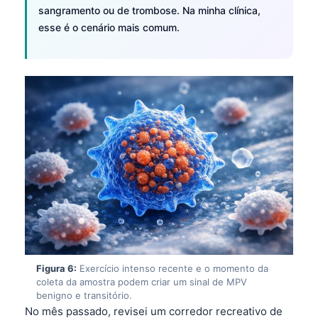
Gàidhlig
sangramento ou de trombose. Na minha clínica,
Euskara
esse é o cenário mais comum.
Македонски јазик
Latviešu valoda
Galego
অসমীয়া
සිංහල
سنڌي
پښتو
Slovenčina
Hrvatski
Figura 6:
Exercício intenso recente e o momento da
Suomi
coleta da amostra podem criar um sinal de MPV
benigno e transitório.
Қазақ тілі
No mês passado, revisei um corredor recreativo de