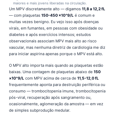
maiores e mais jovens liberadas na circulação.
Um MPV discretamente alto — digamos
11,8 a 12,2 fL
— com plaquetas
150-450 ×10^9/L
é comum e
muitas vezes benigno. Eu vejo isso após doenças
virais, em fumantes, em pessoas com obesidade ou
diabetes e após exercícios intensos; estudos
observacionais associam MPV mais alto ao risco
vascular, mas nenhuma diretriz de cardiologia me diz
para iniciar aspirina apenas porque o MPV está alto.
O MPV alto importa mais quando as plaquetas estão
baixas. Uma contagem de plaquetas abaixo de
150
×10^9/L
com MPV acima de cerca de
11,5-12,0 fL
frequentemente aponta para destruição periférica ou
consumo — trombocitopenia imune, trombocitopenia
pós-viral, recuperação após sangramento ou,
ocasionalmente, aglomeração da amostra — em vez
de simples subprodução medular.