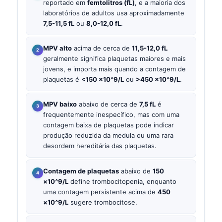
reportado em
femtolitros (fL)
, e a maioria dos
laboratórios de adultos usa aproximadamente
7,5-11,5 fL
ou
8,0-12,0 fL
.
MPV alto
acima de cerca de
11,5-12,0 fL
geralmente significa plaquetas maiores e mais
jovens, e importa mais quando a contagem de
plaquetas é
<150 ×10^9/L
ou
>450 ×10^9/L
.
MPV baixo
abaixo de cerca de
7,5 fL
é
frequentemente inespecífico, mas com uma
contagem baixa de plaquetas pode indicar
produção reduzida da medula ou uma rara
desordem hereditária das plaquetas.
Contagem de plaquetas
abaixo de
150
×10^9/L
define trombocitopenia, enquanto
uma contagem persistente acima de
450
×10^9/L
sugere trombocitose.