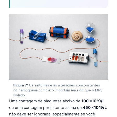
Čeština
日本語
Eesti
Azərbaycan dili
Bosanski
Svenska
Српски језик
Íslenska
Հայերեն
Bahasa Indonesia
Figura 7:
Os sintomas e as alterações concomitantes
हिन्दी
no hemograma completo importam mais do que o MPV
isolado.
Nederlands
Uma contagem de plaquetas abaixo de
100 ×10^9/L
Dansk
ou uma contagem persistente acima de
450 ×10^9/L
não deve ser ignorada, especialmente se você
Български