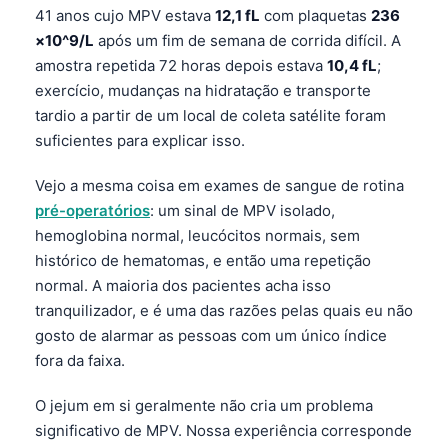
41 anos cujo MPV estava
12,1 fL
com plaquetas
236
Català
×10^9/L
após um fim de semana de corrida difícil. A
O‘zbekcha
amostra repetida 72 horas depois estava
10,4 fL
;
Українська
exercício, mudanças na hidratação e transporte
አማርኛ
tardio a partir de um local de coleta satélite foram
suficientes para explicar isso.
Kiswahili
ភាសាខ្មែរ
Vejo a mesma coisa em exames de sangue de rotina
pré-operatórios
: um sinal de MPV isolado,
ဗမာစာ
hemoglobina normal, leucócitos normais, sem
ไทย
histórico de hematomas, e então uma repetição
Tagalog
normal. A maioria dos pacientes acha isso
tranquilizador, e é uma das razões pelas quais eu não
Tiếng Việt
gosto de alarmar as pessoas com um único índice
Bahasa Melayu
fora da faixa.
മലയാളം
O jejum em si geralmente não cria um problema
ಕನ್ನಡ
significativo de MPV. Nossa experiência corresponde
ગુજરાતી