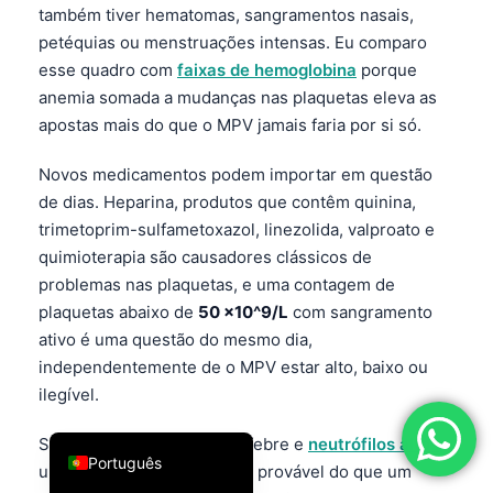
também tiver hematomas, sangramentos nasais,
فارسی
petéquias ou menstruações intensas. Eu comparo
简体中文
esse quadro com
faixas de hemoglobina
porque
anemia somada a mudanças nas plaquetas eleva as
Română
apostas mais do que o MPV jamais faria por si só.
Türkçe
Ελληνικά
Novos medicamentos podem importar em questão
de dias. Heparina, produtos que contêm quinina,
Español
trimetoprim-sulfametoxazol, linezolida, valproato e
Italiano
quimioterapia são causadores clássicos de
עִבְרִית
problemas nas plaquetas, e uma contagem de
plaquetas abaixo de
50 ×10^9/L
com sangramento
Français
ativo é uma questão do mesmo dia,
العربية
independentemente de o MPV estar alto, baixo ou
Deutsch
ilegível.
English
Se o MPV muda junto com febre e
neutrófilos altos
,
Português
um processo reativo é mais provável do que um