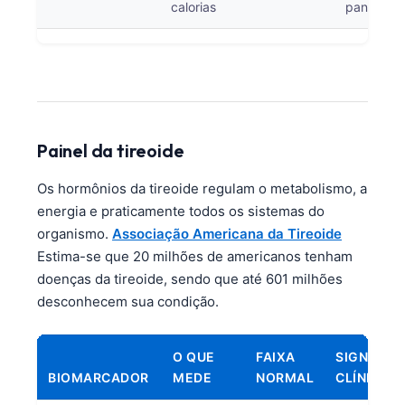
calorias
pancreatit
Català
O‘zbekcha
Українська
አማርኛ
Kiswahili
Painel da tireoide
ភាសាខ្មែរ
Os hormônios da tireoide regulam o metabolismo, a
ဗမာစာ
energia e praticamente todos os sistemas do
ไทย
organismo.
Associação Americana da Tireoide
Tagalog
Estima-se que 20 milhões de americanos tenham
doenças da tireoide, sendo que até 601 milhões
Tiếng Việt
desconhecem sua condição.
Bahasa Melayu
മലയാളം
O QUE
FAIXA
SIGNIFIC
ಕನ್ನಡ
BIOMARCADOR
MEDE
NORMAL
CLÍNICO
ગુજરાતી