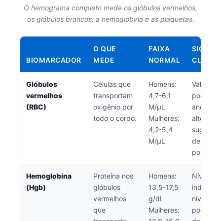
O hemograma completo mede os glóbulos vermelhos,
os glóbulos brancos, a hemoglobina e as plaquetas.
O QUE
FAIXA
SIGNIF
BIOMARCADOR
MEDE
NORMAL
CLÍNIC
Glóbulos
Células que
Homens:
Valores 
vermelhos
transportam
4,7-6,1
podem in
(RBC)
oxigênio por
M/μL
anemia; 
todo o corpo.
Mulheres:
altos po
4,2-5,4
sugerir
M/μL
desidrat
policitem
Hemoglobina
Proteína nos
Homens:
Níveis b
(Hgb)
glóbulos
13,5-17,5
indicam 
vermelhos
g/dL
níveis al
que
Mulheres:
podem in