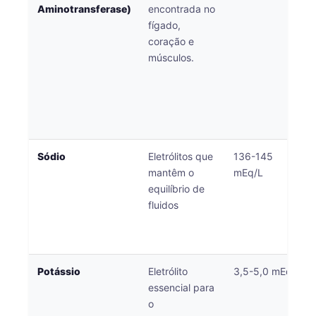
Aminotransferase)
encontrada no
fígado,
coração e
músculos.
Sódio
Eletrólitos que
136-145
mantêm o
mEq/L
equilíbrio de
fluidos
Potássio
Eletrólito
3,5-5,0 mEq/L
essencial para
o