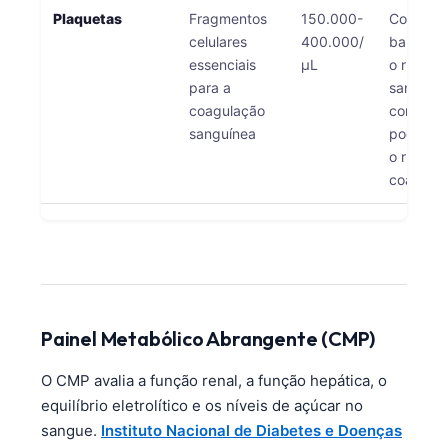
Plaquetas
Fragmentos
150.000-
Contage
celulares
400.000/
baixas 
essenciais
μL
o risco d
para a
sangram
coagulação
contagen
sanguínea
podem a
o risco d
coagulaç
Painel Metabólico Abrangente (CMP)
O CMP avalia a função renal, a função hepática, o
equilíbrio eletrolítico e os níveis de açúcar no
sangue.
Instituto Nacional de Diabetes e Doenças