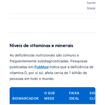
Čeština
hormônio
tireoidiano.
日本語
Eesti
Azərbaycan dili
Bosanski
Svenska
Níveis de vitaminas e minerais
Српски језик
As deficiências nutricionais são comuns e
Íslenska
frequentemente subdiagnosticadas. Pesquisas
Հայերեն
publicadas em
PubMed
Indica que a deficiência de
Bahasa Indonesia
vitamina D, por si só, afeta cerca de 1 bilhão de
pessoas em todo o mundo.
हिन्दी
Nederlands
O QUE
FAIXA
SIGNIFI
Dansk
BIOMARCADOR
MEDE
IDEAL
CLÍNICO
Български