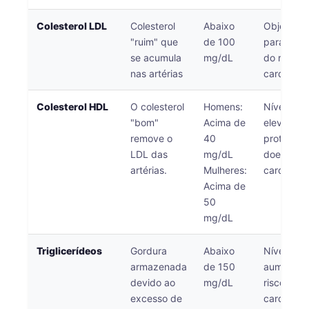
Gàidhlig
Euskara
Colesterol LDL
Colesterol
Abaixo
Objetivo p
"ruim" que
de 100
para a re
Македонски јазик
se acumula
mg/dL
do risco
Latviešu valoda
nas artérias
cardiovas
Galego
Colesterol HDL
O colesterol
Homens:
Níveis ma
অসমীয়া
"bom"
Acima de
elevados 
සිංහල
remove o
40
protetore
LDL das
mg/dL
doenças
سنڌي
artérias.
Mulheres:
cardíacas
پښتو
Acima de
50
mg/dL
Slovenčina
Triglicerídeos
Gordura
Abaixo
Níveis el
Hrvatski
armazenada
de 150
aumentam
Suomi
devido ao
mg/dL
risco de 
Қазақ тілі
excesso de
cardíacas