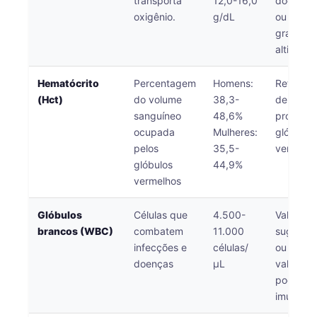
transporta
12,0-16,0
doença 
oxigênio.
g/dL
ou viver
grandes
altitudes
Hematócrito
Percentagem
Homens:
Reflete 
(Hct)
do volume
38,3-
de hidra
sanguíneo
48,6%
produçã
ocupada
Mulheres:
glóbulos
pelos
35,5-
vermelho
glóbulos
44,9%
vermelhos
Glóbulos
Células que
4.500-
Valores 
brancos (WBC)
combatem
11.000
sugerem 
infecções e
células/
ou infla
doenças
μL
valores 
podem in
imunossu