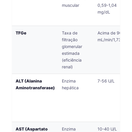
muscular
0,59-1,04
mg/dL
TFGe
Taxa de
Acima de 90
filtração
mL/min/1,73m²
glomerular
estimada
(eficiência
renal)
ALT (Alanina
Enzima
7-56 U/L
Aminotransferase)
hepática
AST (Aspartato
Enzima
10-40 U/L