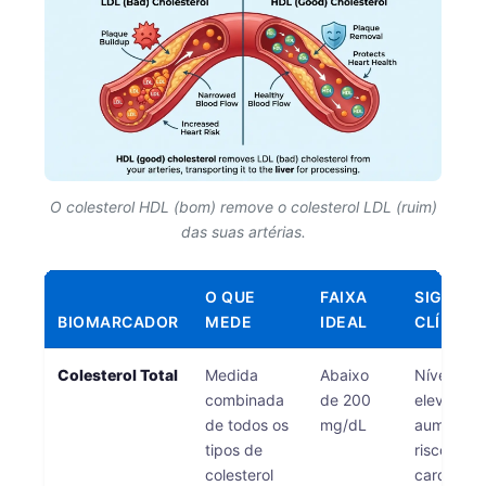
Frysk
Esperanto
Беларуская мова
Татар теле
Кыргызча
ئۇيغۇرچە
O colesterol HDL (bom) remove o colesterol LDL (ruim)
das suas artérias.
Cebuano
Basa Jawa
O QUE
FAIXA
SIGNIFI
ພາສາລາວ
BIOMARCADOR
MEDE
IDEAL
CLÍNICO
Монгол
Colesterol Total
Medida
Abaixo
Níveis ma
Afrikaans
combinada
de 200
elevados
العربية المغربية
de todos os
mg/dL
aumentam
tipos de
risco de 
Occitan
colesterol
cardiovas