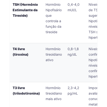
TSH (Hormônio
Hormônio
0,4-4,0
Níveis elev
தமிழ்
Estimulante da
hipofisário
mUI/L
de TSH
తెలుగు
Tireoide)
que
sugerem
controla a
hipotireoid
मराठी
função da
níveis baix
اردو
tireoide
TSH suger
hipertireoid
বাংলা
Shqip
T4 livre
Hormônio
0,8-1,8
Níveis baix
Magyar
(tiroxina)
tireoidiano
ng/dL
confirmam
ativo
hipotireoid
Slovenščina
níveis altos
한국어
confirmam
hipertireoid
Polski
Lietuvių kalba
T3 livre
Hormônio
2,3-4,2
Importante
(triiodotironina)
tireoidiano
pg/mL
avaliar a
Русский
mais ativo
conversão 
ქართული
metabolism