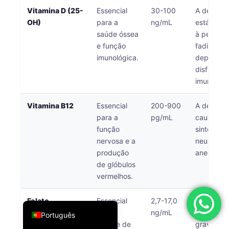
Vitamina D (25-
Essencial
30-100
A deficiên
فارسی
OH)
para a
ng/mL
está asso
简体中文
saúde óssea
à perda ó
e função
fadiga,
Română
imunológica.
depressã
Türkçe
disfunção
Ελληνικά
imunológi
Español
Vitamina B12
Essencial
200-900
A deficiên
Italiano
para a
pg/mL
causa fad
função
sintomas
עִבְרִית
nervosa e a
neurológi
Français
produção
anemia.
العربية
de glóbulos
vermelhos.
Deutsch
English
Folato
Essencial
2,7-17,0
Essencial
(Vitamina B9)
para a
ng/mL
durante a
Português
síntese de
gravidez;