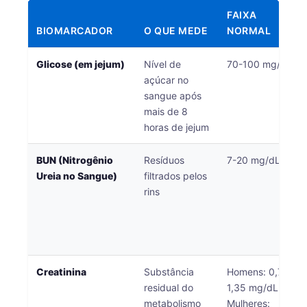
FAIXA
BIOMARCADOR
O QUE MEDE
NORMAL
Glicose (em jejum)
Nível de
70-100 mg/dL
açúcar no
sangue após
mais de 8
horas de jejum
BUN (Nitrogênio
Resíduos
7-20 mg/dL
Ureia no Sangue)
filtrados pelos
rins
Creatinina
Substância
Homens: 0,74-
residual do
1,35 mg/dL
metabolismo
Mulheres: