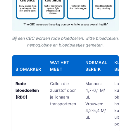
Bij een CBC worden rode bloedcellen, witte bloedcellen,
hemoglobine en bloedplaatjes gemeten.
WAT HET
NORMAAL
KLINIS
BIOMARKER
MEET
BEREIK
BETEKE
Rode
Cellen die
Mannen:
Lage wa
bloedcellen
zuurstof door
4,7-6,1 M/
kunnen 
(RBC)
je lichaam
μL
bloedar
transporteren
Vrouwen:
hoge wa
4,2-5,4 M/
kunnen 
μL
uitdrogi
polycyt