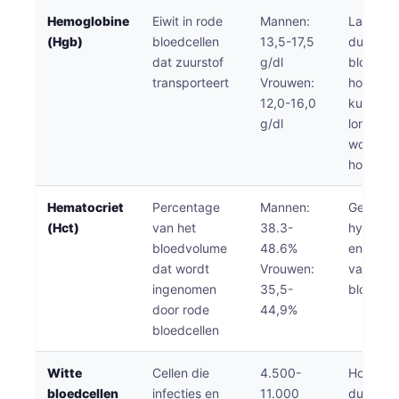
Hemoglobine
Eiwit in rode
Mannen:
Lage wa
(Hgb)
bloedcellen
13,5-17,5
duiden 
dat zuurstof
g/dl
bloedar
transporteert
Vrouwen:
hoge wa
12,0-16,0
kunnen w
g/dl
longziek
wonen o
hoogte.
Hematocriet
Percentage
Mannen:
Geeft de
(Hct)
van het
38.3-
hydratat
bloedvolume
48.6%
en de pr
dat wordt
Vrouwen:
van rod
ingenomen
35,5-
bloedcel
door rode
44,9%
bloedcellen
Witte
Cellen die
4.500-
Hoge wa
bloedcellen
infecties en
11.000
duiden 