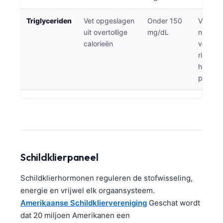
Frysk
Triglyceriden
Vet opgeslagen
Onder 150
Verhoo
Esperanto
uit overtollige
mg/dL
niveaus
Беларуская мова
calorieën
verhog
risico o
Татар теле
hartzie
Кыргызча
pancrea
ئۇيغۇرچە
Cebuano
Basa Jawa
ພາສາລາວ
Schildklierpaneel
Монгол
Afrikaans
Schildklierhormonen reguleren de stofwisseling,
energie en vrijwel elk orgaansysteem.
العربية المغربية
Amerikaanse Schildkliervereniging
Geschat wordt
Occitan
dat 20 miljoen Amerikanen een