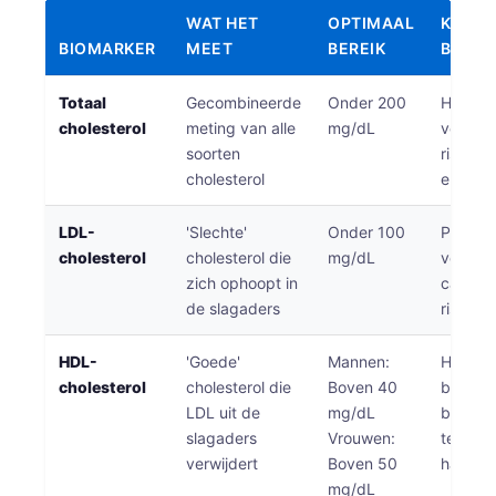
WAT HET
OPTIMAAL
KLINI
BIOMARKER
MEET
BEREIK
BETEK
Totaal
Gecombineerde
Onder 200
Hogere
cholesterol
meting van alle
mg/dL
verhog
soorten
risico o
cholesterol
en vaat
LDL-
'Slechte'
Onder 100
Primair
cholesterol
cholesterol die
mg/dL
voor
zich ophoopt in
cardiov
de slagaders
risicor
HDL-
'Goede'
Mannen:
Hogere
cholesterol
cholesterol die
Boven 40
bieden
LDL uit de
mg/dL
besche
slagaders
Vrouwen:
tegen
Norsk bokmål
verwijdert
Boven 50
hartzie
Ślōnskŏ gŏdka
mg/dL