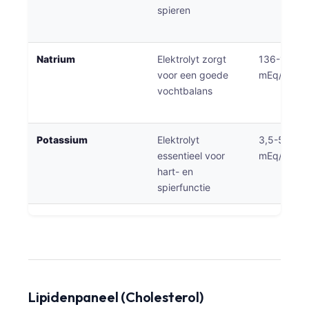
spieren
Natrium
Elektrolyt zorgt
136-145
voor een goede
mEq/L
vochtbalans
Potassium
Elektrolyt
3,5-5,0
essentieel voor
mEq/L
hart- en
spierfunctie
Lipidenpaneel (Cholesterol)