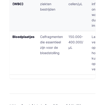
(WBC)
ziekten
cellen/μL
infectie 
bestrijden
ontsteki
waarden
duiden 
immuuns
Bloedplaatjes
Celfragmenten
150.000-
Lage aan
die essentieel
400.000/
verhogen
zijn voor de
μL
op bloed
bloedstolling
hoge aan
kunnen h
op stolli
verhoge