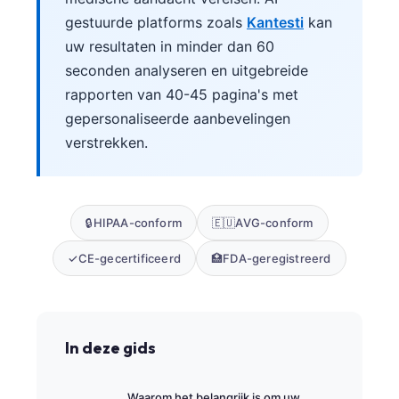
gestuurde platforms zoals
Kantesti
kan
uw resultaten in minder dan 60
seconden analyseren en uitgebreide
rapporten van 40-45 pagina's met
gepersonaliseerde aanbevelingen
verstrekken.
🔒
HIPAA-conform
🇪🇺
AVG-conform
✓
CE-gecertificeerd
🏥
FDA-geregistreerd
In deze gids
Waarom het belangrijk is om uw