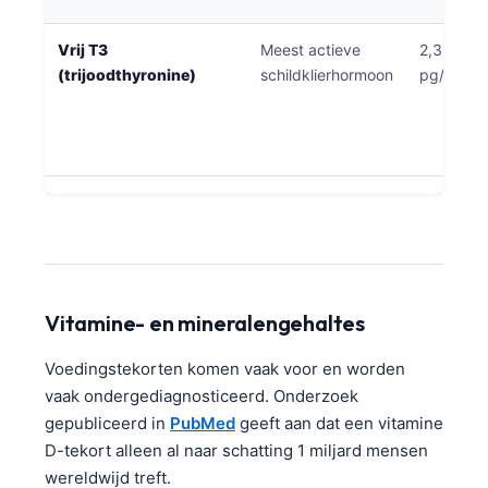
Català
Vrij T3
Meest actieve
2,3-4,2
O‘zbekcha
(trijoodthyronine)
schildklierhormoon
pg/ml
Українська
አማርኛ
Kiswahili
ភាសាខ្មែរ
ဗမာစာ
ไทย
Tagalog
Vitamine- en mineralengehaltes
Tiếng Việt
Voedingstekorten komen vaak voor en worden
Bahasa Melayu
vaak ondergediagnosticeerd. Onderzoek
മലയാളം
gepubliceerd in
PubMed
geeft aan dat een vitamine
ಕನ್ನಡ
D-tekort alleen al naar schatting 1 miljard mensen
wereldwijd treft.
ગુજરાતી