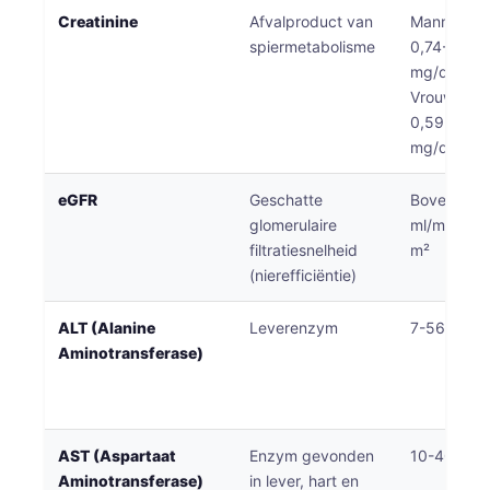
Creatinine
Afvalproduct van
Mannen:
spiermetabolisme
0,74-1,35
mg/dL
Vrouwen:
0,59-1,04
mg/dL
eGFR
Geschatte
Boven 90
glomerulaire
ml/min/1,7
filtratiesnelheid
m²
(nierefficiëntie)
ALT (Alanine
Leverenzym
7-56 U/L
Aminotransferase)
AST (Aspartaat
Enzym gevonden
10-40 U/L
Aminotransferase)
in lever, hart en