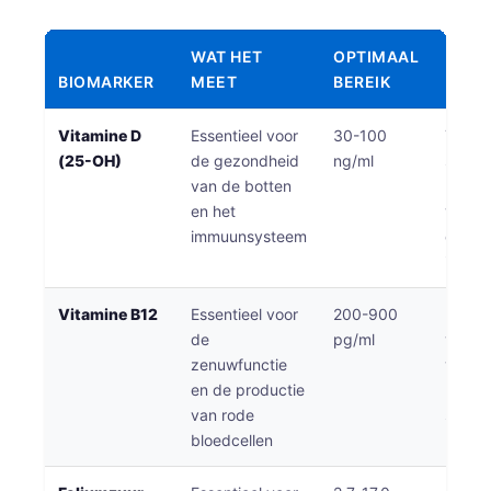
தமிழ்
WAT HET
OPTIMAAL
KLIN
తెలుగు
BIOMARKER
MEET
BEREIK
BETE
मराठी
Vitamine D
Essentieel voor
30-100
Tekort
اردو
(25-OH)
de gezondheid
ng/ml
samen
বাংলা
van de botten
botver
en het
vermo
Shqip
immuunsysteem
depres
Magyar
immuu
Slovenščina
Vitamine B12
Essentieel voor
200-900
Een te
한국어
de
pg/ml
veroo
Polski
zenuwfunctie
vermo
en de productie
neurol
Lietuvių kalba
van rode
sympt
Русский
bloedcellen
bloed
ქართული