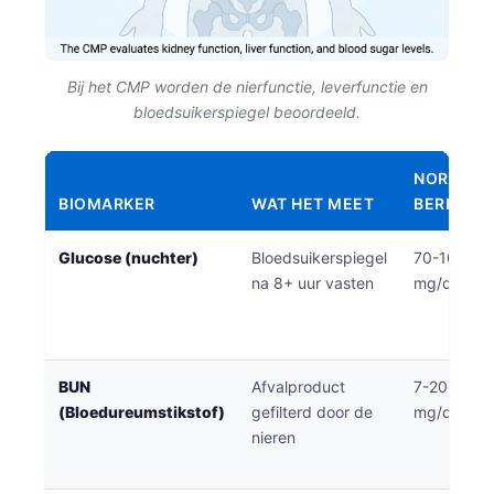
Bij het CMP worden de nierfunctie, leverfunctie en
bloedsuikerspiegel beoordeeld.
NORMAA
BIOMARKER
WAT HET MEET
BEREIK
Glucose (nuchter)
Bloedsuikerspiegel
70-100
na 8+ uur vasten
mg/dL
BUN
Afvalproduct
7-20
(Bloedureumstikstof)
gefilterd door de
mg/dL
nieren