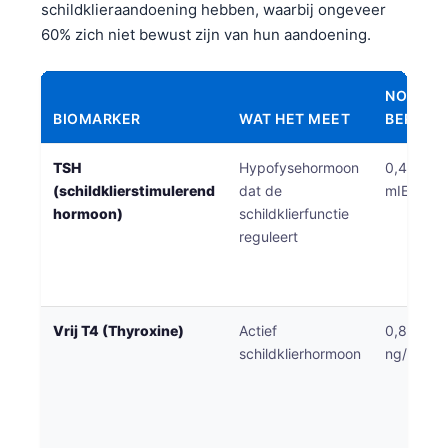
Gàidhlig
schildklieraandoening hebben, waarbij ongeveer
60% zich niet bewust zijn van hun aandoening.
Euskara
Македонски јазик
NORMA
Latviešu valoda
BIOMARKER
WAT HET MEET
BEREIK
Galego
অসমীয়া
TSH
Hypofysehormoon
0,4-4,0
(schildklierstimulerend
dat de
mIE/L
සිංහල
hormoon)
schildklierfunctie
سنڌي
reguleert
پښتو
Vrij T4 (Thyroxine)
Actief
0,8-1,8
Slovenčina
schildklierhormoon
ng/dL
Hrvatski
Suomi
Қазақ тілі