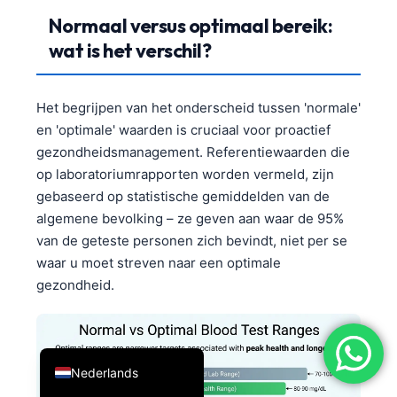
Normaal versus optimaal bereik:
简体中文
wat is het verschil?
Română
Türkçe
Het begrijpen van het onderscheid tussen 'normale'
Ελληνικά
en 'optimale' waarden is cruciaal voor proactief
Português
gezondheidsmanagement. Referentiewaarden die
Español
op laboratoriumrapporten worden vermeld, zijn
gebaseerd op statistische gemiddelden van de
Italiano
algemene bevolking – ze geven aan waar de 95%
עִבְרִית
van de geteste personen zich bevindt, niet per se
Français
waar u moet streven naar een optimale
gezondheid.
العربية
Deutsch
English
Nederlands