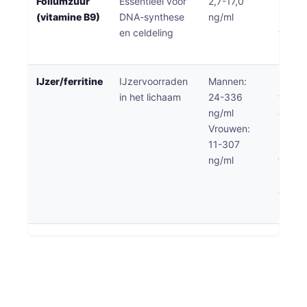
Foliumzuur
Essentieel voor
2,7-17,0
Kritis
Čeština
(vitamine B9)
DNA-synthese
ng/ml
zwang
日本語
en celdeling
tekort
bloed
Eesti
Azərbaycan dili
IJzer/ferritine
IJzervoorraden
Mannen:
Een la
in het lichaam
24-336
ferrit
Bosanski
ng/ml
duidt 
Svenska
Vrouwen:
ijzert
Српски језик
11-307
hoog
ng/ml
ferrit
Íslenska
kan wi
Հայերեն
ontste
hemoc
Bahasa Indonesia
हिन्दी
Dansk
Български
فارسی