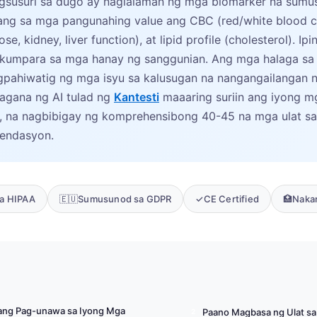
gsusuri sa dugo ay naglalaman ng mga biomarker na sumu
lang sa mga pangunahing value ang CBC (red/white blood ce
e, kidney, liver function), at lipid profile (cholesterol). I
 kumpara sa mga hanay ng sanggunian. Ang mga halaga sa
gpahiwatig ng mga isyu sa kalusugan na nangangailangan n
agana ng AI tulad ng
Kantesti
maaaring suriin ang iyong mg
, na nagbibigay ng komprehensibong 40-45 na mga ulat s
mendasyon.
a HIPAA
🇪🇺
Sumusunod sa GDPR
✓
CE Certified
🏥
Nakar
 ang Pag-unawa sa Iyong Mga
Paano Magbasa ng Ulat sa