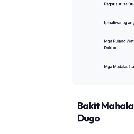
Pagsusuri sa D
Català
O‘zbekcha
Ipinaliwanag a
Українська
አማርኛ
Mga Pulang Wat
Kiswahili
Doktor
ភាសាខ្មែរ
ဗမာစာ
Mga Madalas It
ไทย
Tiếng Việt
Bahasa Melayu
Bakit Mahala
മലയാളം
ಕನ್ನಡ
Dugo
ગુજરાતી
தமிழ்