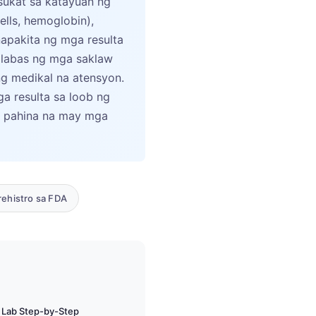
sukat sa katayuan ng
lls, hemoglobin),
pinapakita ng mga resulta
 labas ng mga saklaw
g medikal na atensyon.
a resulta sa loob ng
a pahina na may mga
ehistro sa FDA
 Lab Step-by-Step