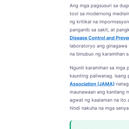
Ang mga pagsusuri sa dug
తెలుగు
tool sa modernong medisi
मराठी
ng kritikal na impormasyo
اردو
panganib sa sakit, at pan
বাংলা
Disease Control and Preve
laboratoryo ang ginagawa 
Shqip
na binubuo ng karamihan 
Magyar
Slovenščina
Ngunit karamihan sa mga p
한국어
kaunting paliwanag. Isang p
Association (JAMA)
natagp
Polski
maunawaan ang kanilang mg
Lietuvių kalba
agwat ng kaalaman na ito 
Русский
hindi nakuha na mga senya
ქართული
Čeština