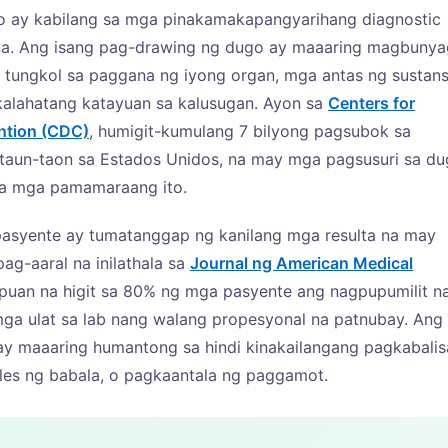
o ay kabilang sa mga pinakamakapangyarihang diagnostic
na. Ang isang pag-drawing ng dugo ay maaaring magbunya
n tungkol sa paggana ng iyong organ, mga antas ng sustans
gkalahatang katayuan sa kalusugan. Ayon sa
Centers for
ntion (CDC)
, humigit-kumulang 7 bilyong pagsubok sa
taun-taon sa Estados Unidos, na may mga pagsusuri sa d
sa mga pamamaraang ito.
asyente ay tumatanggap ng kanilang mga resulta na may
ag-aaral na inilathala sa
Journal ng American Medical
uan na higit sa 80% ng mga pasyente ang nagpupumilit n
a ulat sa lab nang walang propesyonal na patnubay. Ang
ay maaaring humantong sa hindi kinakailangang pagkabalis
les ng babala, o pagkaantala ng paggamot.