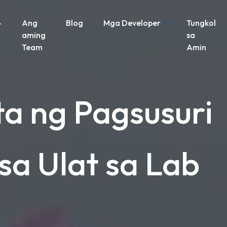
-
Ang
Blog
Mga Developer
Tungkol
aming
sa
Team
Amin
a ng Pagsusuri
a Ulat sa Lab