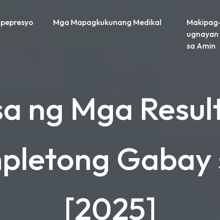
pepresyo
Mga Mapagkukunang Medikal
Makipag
ugnayan
sa Amin
 ng Mga Result
pletong Gabay s
[2025]