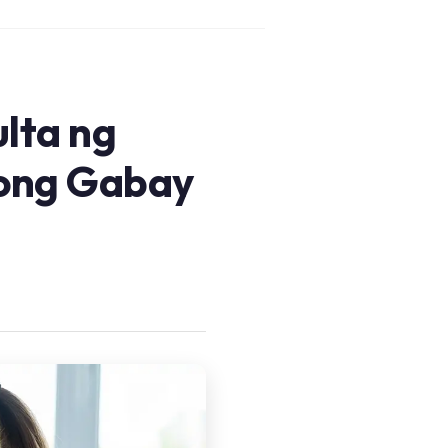
lta ng
tong Gabay