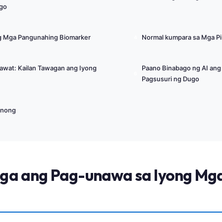
ugo
ng Mga Pangunahing Biomarker
Normal kumpara sa Mga P
awat: Kailan Tawagan ang Iyong
Paano Binabago ng AI ang
Pagsusuri ng Dugo
anong
ga ang Pag-unawa sa Iyong Mga