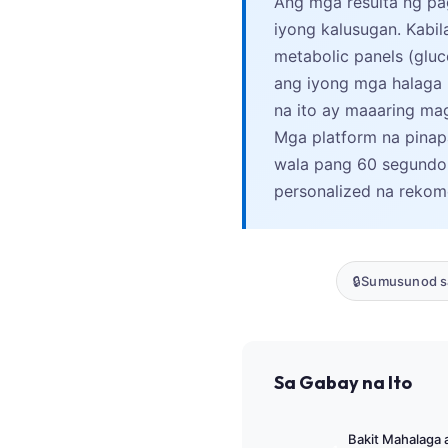
Ang mga resulta ng pa
Gàidhlig
iyong kalusugan. Kabi
Euskara
metabolic panels (glucos
Македонски јазик
ang iyong mga halaga
Latviešu valoda
na ito ay maaaring ma
Galego
Mga platform na pinap
wala pang 60 segundo
অসমীয়া
personalized na reko
සිංහල
سنڌي
پښتو
🔒
Sumusunod s
Slovenčina
Hrvatski
Sa Gabay na Ito
Suomi
Қазақ тілі
Bakit Mahalaga