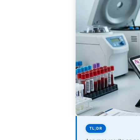
Frysk
Esperanto
Беларуская мова
Татар теле
Кыргызча
ئۇيغۇرچە
Cebuano
Basa Jawa
ພາສາລາວ
Монгол
Afrikaans
العربية المغربية
TL;DR
Occitan