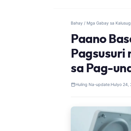
Bahay
/
Mga Gabay sa Kalusug
Paano Basa
Pagsusuri
sa Pag-una
Huling Na-update:
Hulyo 24,
Norsk bokmål
Ślōnskŏ gŏdka