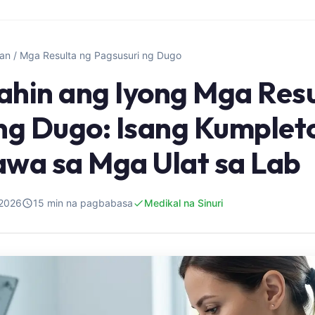
an
/
Mga Resulta ng Pagsusuri ng Dugo
hin ang Iyong Mga Resu
 ng Dugo: Isang Kumple
wa sa Mga Ulat sa Lab
 2026
15 min na pagbabasa
Medikal na Sinuri