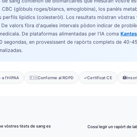
ts de sang contenon de biomarcaires que mesuran vòstre est
la CBC (glòbuls roges/blancs, emoglobina), los panèls metab
s perfils lipidics (colesteròl). Los resultats mòstran vòstra
a. De valors fòra d'aqueles intervals pòdon indicar de prob
edicala. De plataformas alimentadas per l'IA coma
Kantes
60 segondas, en provesissent de rapòrts complets de 40-4
alizadas.
 a l'HIPAA
🇪🇺
Conforme al RGPD
✓
Certificat CE
🏥
Inscr
 vòstres tèsts de sang es
Cossí legir un rapòrt de la