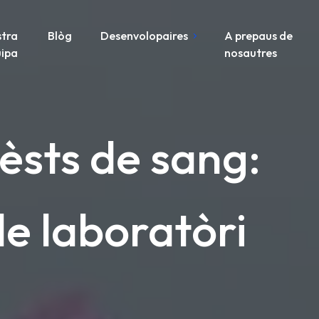
tra
Blòg
Desenvolopaires
A prepaus de
ipa
nosautres
tèsts de sang:
e laboratòri