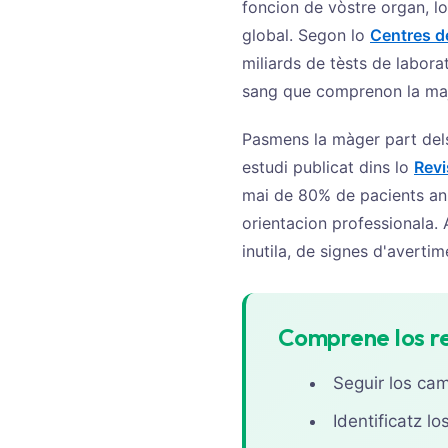
foncion de vòstre organ, los
తెలుగు
global. Segon lo
Centres d
miliards de tèsts de labora
मराठी
sang que comprenon la maj
اردو
বাংলা
Pasmens la màger part dels
Shqip
estudi publicat dins lo
Revi
mai de 80% de pacients an 
Magyar
orientacion professionala.
Slovenščina
inutila, de signes d'averti
한국어
Polski
Lietuvių kalba
Comprene los re
Русский
Seguir los ca
ქართული
Identificatz 
Čeština