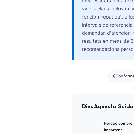
Los resultats dels tès
Euskara
valors claus incluson 
Македонски јазик
foncion hepàtica), e lo
Latviešu valoda
intervals de referénci
Galego
demandan d'atencion m
অসমীয়া
resultats en mens de 
recomandacions person
සිංහල
سنڌي
پښتو
🔒
Conforme
Slovenčina
Hrvatski
Dins Aquesta Guida
Suomi
Қазақ тілі
Perqué comprene
Català
important