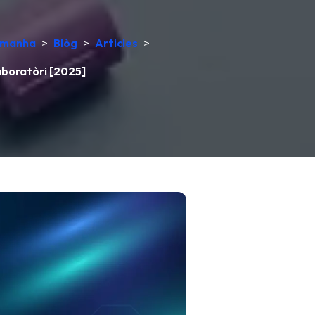
lemanha
>
Blòg
>
Articles
>
laboratòri [2025]