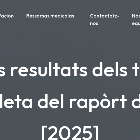
facion
Ressorsas medicalas
Contactatz-
Nòs
nos
equ
os resultats dels 
eta del rapòrt d
[2025]