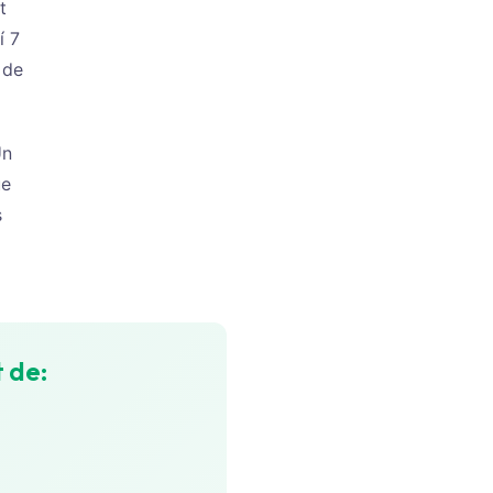
t
í 7
 de
Un
ue
s
 de: