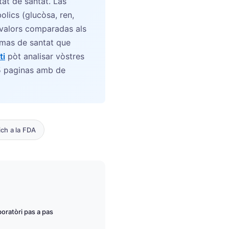
at de santat. Las
olics (glucòsa, ren,
s valors comparadas als
lèmas de santat que
ti
pòt analisar vòstres
5 paginas amb de
ich a la FDA
boratòri pas a pas