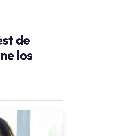
èst de
ne los