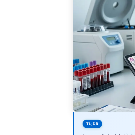
Frysk
Esperanto
Беларуская мова
Татар теле
Кыргызча
ئۇيغۇرچە
Cebuano
Basa Jawa
ພາສາລາວ
Монгол
Afrikaans
العربية المغربية
TL;DR
Gàidhlig