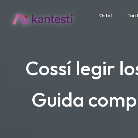
Ostal
Tari
Cossí legir l
Guida compl