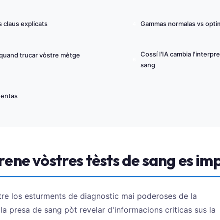
 claus explicats
Gammas normalas vs opti
Cossí l'IA cambia l'interpr
quand trucar vòstre mètge
sang
uentas
ene vòstres tèsts de sang es im
tre los esturments de diagnostic mai poderoses de la
 presa de sang pòt revelar d'informacions criticas sus la