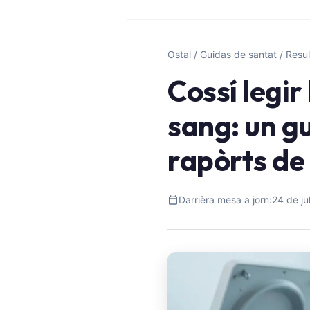
Ostal
/
Guidas de santat
/
Resul
Cossí legir
sang: un g
rapòrts de
Darrièra mesa a jorn:
24 de ju
Norsk bokmål
Ślōnskŏ gŏdka