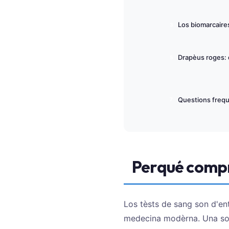
O‘zbekcha
Українська
Los biomarcaires
አማርኛ
Drapèus roges: 
Kiswahili
ភាសាខ្មែរ
ဗမာစာ
Questions freq
ไทย
Tagalog
Tiếng Việt
Bahasa Melayu
Perqué compr
മലയാളം
ಕನ್ನಡ
Los tèsts de sang son d'en
ગુજરાતી
medecina modèrna. Una sola
தமிழ்