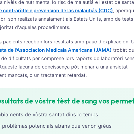
 nivèls de nutriments, lo risc de malautiá e l'estat de santa
e contraròtle e prevencion de las malautiás (CDC)
, aperaqu
tòri son realizats annalament als Estats Units, amb de tèsts
oritat d'aqueles procediments.
 pacients recebon lors resultats amb pauc d'explicacion. 
sta de l'Associacion Medicala Americana (JAMA)
trobèt q
de dificultats per comprene lors rapòrts de laboratòri sen
 Aqueste lacuna de coneissença pòt menar a una ansietat
ment mancats, o un tractament retardat.
sultats de vòstre tèst de sang vos permet
mbiaments de vòstra santat dins lo temps
los problèmas potencials abans que venon grèus