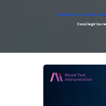
Analizador de tèst de sang 
Cossí legir los 