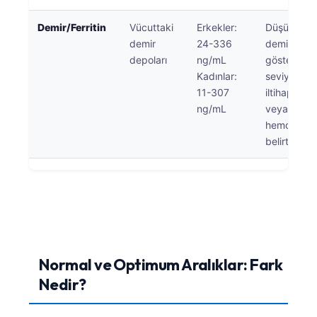
Čeština
Demir/Ferritin
Vücuttaki
Erkekler:
Düşük ferri
日本語
demir
24-336
demir eksik
Eesti
depoları
ng/mL
gösterir; y
Kadınlar:
seviyeler
Azərbaycan dili
11-307
iltihaplanm
Bosanski
ng/mL
veya
Svenska
hemokroma
belirtisi olab
Српски језик
Íslenska
Հայերեն
Bahasa Indonesia
हिन्दी
Normal ve Optimum Aralıklar: Fark
Nederlands
Nedir?
Dansk
Български