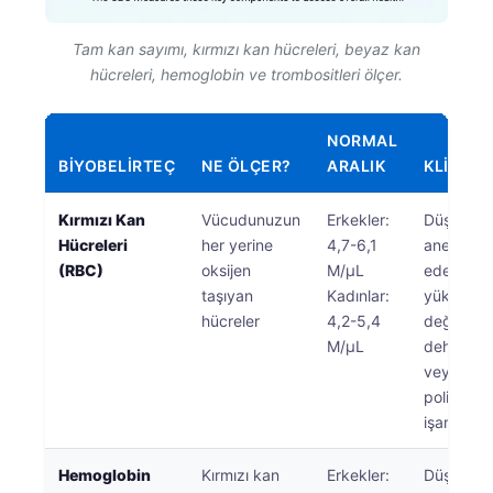
Tam kan sayımı, kırmızı kan hücreleri, beyaz kan
hücreleri, hemoglobin ve trombositleri ölçer.
NORMAL
BIYOBELIRTEÇ
NE ÖLÇER?
ARALIK
KLINIK 
Kırmızı Kan
Vücudunuzun
Erkekler:
Düşük de
Hücreleri
her yerine
4,7-6,1
anemiye i
(RBC)
oksijen
M/μL
edebilir;
taşıyan
Kadınlar:
yüksek
hücreler
4,2-5,4
değerler
M/μL
dehidrat
veya
polisitem
işaret ede
Hemoglobin
Kırmızı kan
Erkekler:
Düşük