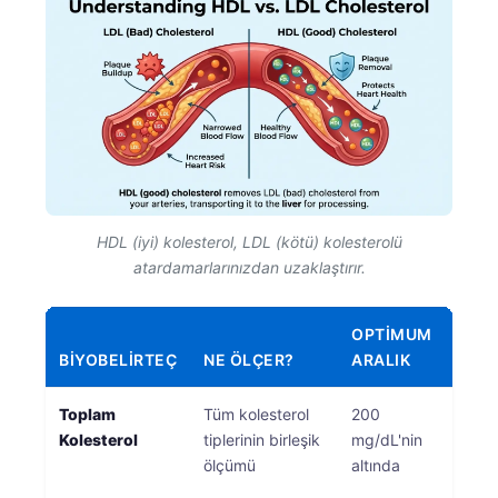
HDL (iyi) kolesterol, LDL (kötü) kolesterolü
atardamarlarınızdan uzaklaştırır.
OPTIMUM
BIYOBELIRTEÇ
NE ÖLÇER?
ARALIK
KLIN
Toplam
Tüm kolesterol
200
Daha
Kolesterol
tiplerinin birleşik
mg/dL'nin
seviy
ölçümü
altında
kardi
hastal