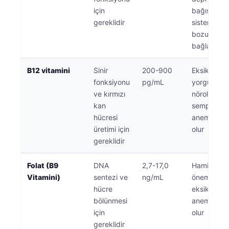
için
bağışıklık
தமிழ்
gereklidir
sistemi
తెలుగు
bozukluğu
bağlantılı
मराठी
اردو
B12 vitamini
Sinir
200-900
Eksikliği
fonksiyonu
pg/mL
yorgunluğa
বাংলা
ve kırmızı
nörolojik
Shqip
kan
semptomla
Magyar
hücresi
anemiye n
üretimi için
olur
Slovenščina
gereklidir
한국어
Folat (B9
DNA
2,7-17,0
Hamilelikte 
Polski
Vitamini)
sentezi ve
ng/mL
öneme sahi
Lietuvių kalba
hücre
eksikliği
Русский
bölünmesi
anemiye n
için
olur
ქართული
gereklidir