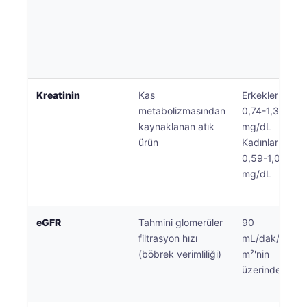
Kreatinin
Kas
Erkekler:
metabolizmasından
0,74-1,35
kaynaklanan atık
mg/dL
ürün
Kadınlar:
0,59-1,04
mg/dL
eGFR
Tahmini glomerüler
90
filtrasyon hızı
mL/dak/1,73
(böbrek verimliliği)
m²'nin
üzerinde