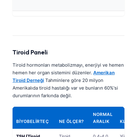
riskini
Frysk
Esperanto
Беларуская мова
Татар теле
Кыргызча
Tiroid Paneli
ئۇيغۇرچە
Tiroid hormonları metabolizmayı, enerjiyi ve hemen
Cebuano
hemen her organ sistemini düzenler.
Amerikan
Basa Jawa
Tiroid Derneği
Tahminlere göre 20 milyon
ພາສາລາວ
Amerikalıda tiroid hastalığı var ve bunların 60%'si
durumlarının farkında değil.
Монгол
Afrikaans
NORMAL
العربية المغربية
BIYOBELIRTEÇ
NE ÖLÇER?
ARALIK
KLINIK
Occitan
TSH (Tiroid
Tiroid
0,4-4,0
Yüksek 