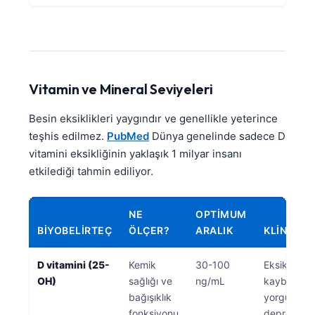
Català
O‘zbekcha
Українська
አማርኛ
Vitamin ve Mineral Seviyeleri
Kiswahili
Besin eksiklikleri yaygındır ve genellikle yeterince
ភាសាខ្មែរ
teşhis edilmez.
PubMed
Dünya genelinde sadece D
ဗမာစာ
vitamini eksikliğinin yaklaşık 1 milyar insanı
etkilediği tahmin ediliyor.
ไทย
Tagalog
NE
OPTIMUM
Tiếng Việt
BIYOBELIRTEÇ
ÖLÇER?
ARALIK
KLINIK Ö
Bahasa Melayu
D vitamini (25-
Kemik
30-100
Eksiklik ke
മലയാളം
OH)
sağlığı ve
ng/mL
kaybı,
ಕನ್ನಡ
bağışıklık
yorgunluk,
ગુજરાતી
fonksiyonu
depresyon