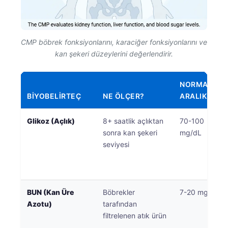
CMP böbrek fonksiyonlarını, karaciğer fonksiyonlarını ve
kan şekeri düzeylerini değerlendirir.
NORMAL
BIYOBELIRTEÇ
NE ÖLÇER?
ARALIK
Glikoz (Açlık)
8+ saatlik açlıktan
70-100
sonra kan şekeri
mg/dL
seviyesi
BUN (Kan Üre
Böbrekler
7-20 mg/dL
Azotu)
tarafından
filtrelenen atık ürün