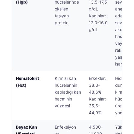
(Hgb)
hücrelerinde
13,5-17,5
seviyeler
oksijen
g/dL
anemiye i
taşıyan
Kadınlar:
eder; yü
protein
12.0-16.0
seviyeler
g/dL
akciğer
hastalığı
veya yük
rakımda
yaşamay
işaret ede
Hematokrit
Kırmızı kan
Erkekler:
Hidrasyo
(Hct)
hücrelerinin
38.3-
durumunu
kapladığı kan
48.6%
kırmızı k
hacminin
Kadınlar:
hücresi
yüzdesi
35,5-
üretimini
44,9%
yansıtır
Beyaz Kan
Enfeksiyon
4.500-
Yüksek
Hücreleri
ve
11.000
değerler