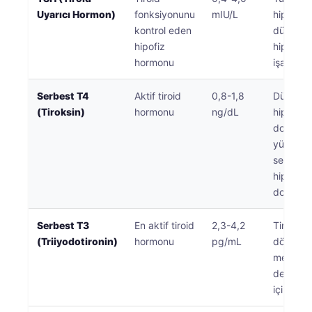
Gàidhlig
Uyarıcı Hormon)
fonksiyonunu
mIU/L
hipotiro
Euskara
kontrol eden
düşük T
hipofiz
hipertir
Македонски јазик
hormonu
işaret ed
Latviešu valoda
Galego
Serbest T4
Aktif tiroid
0,8-1,8
Düşük se
(Tiroksin)
hormonu
ng/dL
hipotiroi
অসমীয়া
doğrular
සිංහල
yüksek
seviyele
سنڌي
hipertiro
پښتو
doğrular
Serbest T3
En aktif tiroid
2,3-4,2
Tiroid h
Slovenčina
(Triiyodotironin)
hormonu
pg/mL
dönüşüm
Hrvatski
metaboli
değerle
Suomi
için önem
Қазақ тілі