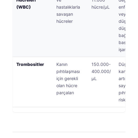
(WBC)
hastalıklarla
hücre/μL
enfeksiy
savaşan
veya iltih
hücreler
düşündür
düşük de
bağışıklık
baskılan
işaret ede
Trombositler
Kanın
150.000-
Düşük sa
pıhtılaşması
400.000/
kanama ri
için gerekli
μL
artırır; y
olan hücre
sayımlar
parçaları
pıhtılaşm
riskini artı