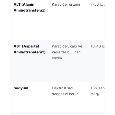
ALT (Alanin
Karaciğer enzimi
7-56 U/L
Aminotransferaz)
AST (Aspartat
Karaciğer, kalp ve
10-40 U/L
Aminotransferaz)
kaslarda bulunan
enzim
Sodyum
Elektrolit sıvı
136-145
dengesini korur
mEq/L