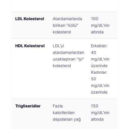
artırır
LDL Kolesterol
Atardamarlarda
100
Kardi
biriken "kötü"
mg/dL'nin
risk 
kolesterol
altında
birinc
HDL Kolesterol
LDL'yi
Erkekler:
Daha
atardamarlardan
40
seviy
uzaklaştıran "iyi"
mg/dL'nin
hasta
kolesterol
üzerinde
karşı
Kadınlar:
koru
50
mg/dL'nin
üzerinde
Trigliseridler
Fazla
150
Yüks
kalorilerden
mg/dL'nin
seviy
Norsk bokmål
depolanan yağ
altında
hasta
Ślōnskŏ gŏdka
pankr