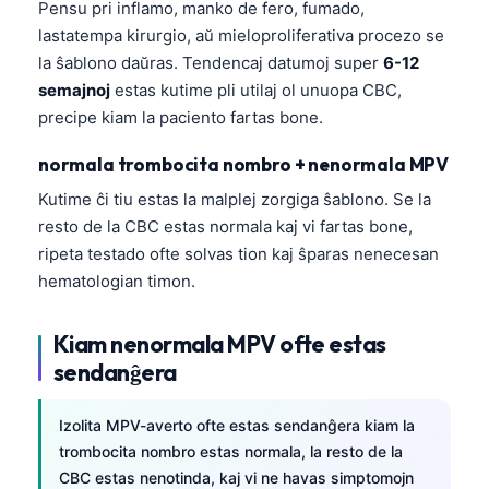
Pensu pri inflamo, manko de fero, fumado,
lastatempa kirurgio, aŭ mieloproliferativa procezo se
la ŝablono daŭras. Tendencaj datumoj super
6-12
semajnoj
estas kutime pli utilaj ol unuopa CBC,
precipe kiam la paciento fartas bone.
normala trombocita nombro + nenormala MPV
Kutime ĉi tiu estas la malplej zorgiga ŝablono. Se la
resto de la CBC estas normala kaj vi fartas bone,
ripeta testado ofte solvas tion kaj ŝparas nenecesan
hematologian timon.
Kiam nenormala MPV ofte estas
sendanĝera
Izolita MPV-averto ofte estas sendanĝera kiam la
trombocita nombro estas normala, la resto de la
CBC estas nenotinda, kaj vi ne havas simptomojn