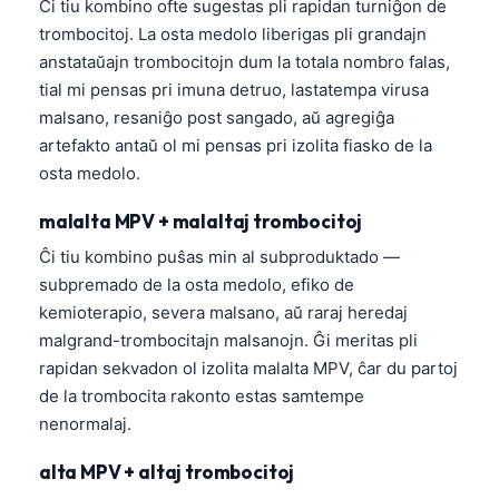
Ĉi tiu kombino ofte sugestas pli rapidan turniĝon de
trombocitoj. La osta medolo liberigas pli grandajn
anstataŭajn trombocitojn dum la totala nombro falas,
tial mi pensas pri imuna detruo, lastatempa virusa
malsano, resaniĝo post sangado, aŭ agregiĝa
artefakto antaŭ ol mi pensas pri izolita fiasko de la
osta medolo.
malalta MPV + malaltaj trombocitoj
Ĉi tiu kombino puŝas min al subproduktado —
subpremado de la osta medolo, efiko de
kemioterapio, severa malsano, aŭ raraj heredaj
malgrand-trombocitajn malsanojn. Ĝi meritas pli
rapidan sekvadon ol izolita malalta MPV, ĉar du partoj
de la trombocita rakonto estas samtempe
nenormalaj.
alta MPV + altaj trombocitoj