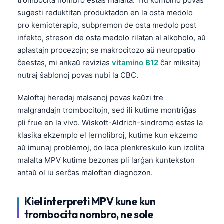
trombocita nombro estas malalta. Tiu kombino povas
sugesti reduktitan produktadon en la osta medolo
pro kemioterapio, subpremon de osta medolo post
infekto, streson de osta medolo rilatan al alkoholo, aŭ
aplastajn procezojn; se makrocitozo aŭ neuropatio
ĉeestas, mi ankaŭ revizias
vitamino B12
ĉar miksitaj
nutraj ŝablonoj povas nubi la CBC.
Maloftaj heredaj malsanoj povas kaŭzi tre
malgrandajn trombocitojn, sed ili kutime montriĝas
pli frue en la vivo. Wiskott-Aldrich-sindromo estas la
klasika ekzemplo el lernolibroj, kutime kun ekzemo
aŭ imunaj problemoj, do laca plenkreskulo kun izolita
malalta MPV kutime bezonas pli larĝan kuntekston
antaŭ ol iu serĉas maloftan diagnozon.
Kiel interpreti MPV kune kun
trombocita nombro, ne sole