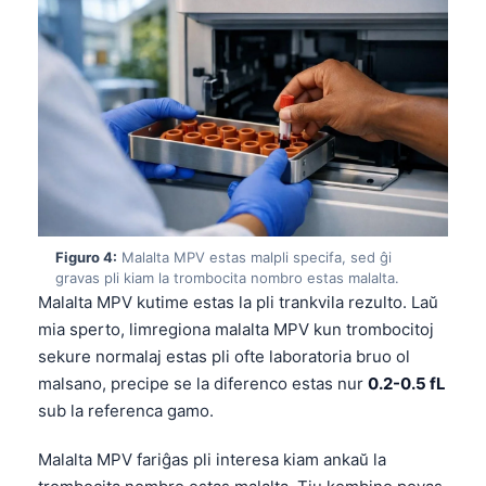
Figuro 4:
Malalta MPV estas malpli specifa, sed ĝi
gravas pli kiam la trombocita nombro estas malalta.
Malalta MPV kutime estas la pli trankvila rezulto. Laŭ
mia sperto, limregiona malalta MPV kun trombocitoj
sekure normalaj estas pli ofte laboratoria bruo ol
malsano, precipe se la diferenco estas nur
0.2-0.5 fL
sub la referenca gamo.
Malalta MPV fariĝas pli interesa kiam ankaŭ la