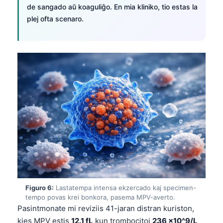
de sangado aŭ koaguliĝo. En mia kliniko, tio estas la
plej ofta scenaro.
Figuro 6:
Lastatempa intensa ekzercado kaj specimen-
tempo povas krei bonkora, pasema MPV-averto.
Norsk bokmål
Pasintmonate mi reviziis 41-jaran distran kuriston,
Ślōnskŏ gŏdka
kies MPV estis
12.1 fL
kun trombocitoj
236 ×10^9/L