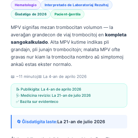
Hematologio
Interpretado de Laboratoriaj Rezultoj
Ĝisdatigo de 2026
Pacient-ĝentila
MPV signifas mezan trombocitan volumon — la
averaĝan grandecon de viaj trombocitoj en
kompleta
sangokalkulado
. Alta MPV kutime indikas pli
grandajn, pli junajn trombocitojn; malalta MPV ofte
gravas nur kiam la trombocita nombro aŭ simptomoj
ankaŭ estas ekster normalo.
📖 ~11 minutoj
📅
La 4-an de aprilo 2026
📝 Publikigita:
La 4-an de aprilo 2026
🩺 Medicina revizio:
La 21-an de julio 2026
✅ Bazita sur evidenteco
🔄 Ĝisdatigita laste:
La 21-an de julio 2026