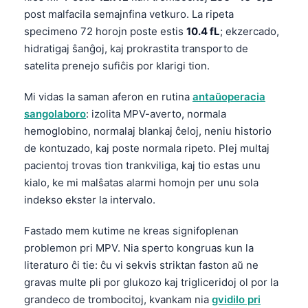
post malfacila semajnfina vetkuro. La ripeta
Frysk
specimeno 72 horojn poste estis
10.4 fL
; ekzercado,
Беларуская мова
hidratigaj ŝanĝoj, kaj prokrastita transporto de
Татар теле
satelita prenejo sufiĉis por klarigi tion.
Кыргызча
Mi vidas la saman aferon en rutina
antaŭoperacia
ئۇيغۇرچە
sangolaboro
: izolita MPV-averto, normala
Cebuano
hemoglobino, normalaj blankaj ĉeloj, neniu historio
de kontuzado, kaj poste normala ripeto. Plej multaj
Basa Jawa
pacientoj trovas tion trankviliga, kaj tio estas unu
ພາສາລາວ
kialo, ke mi malŝatas alarmi homojn per unu sola
Монгол
indekso ekster la intervalo.
Afrikaans
Fastado mem kutime ne kreas signifoplenan
العربية المغربية
problemon pri MPV. Nia sperto kongruas kun la
Occitan
literaturo ĉi tie: ĉu vi sekvis striktan faston aŭ ne
gravas multe pli por glukozo kaj trigliceridoj ol por la
Gàidhlig
grandeco de trombocitoj, kvankam nia
gvidilo pri