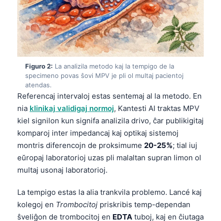
Figuro 2:
La analizila metodo kaj la tempigo de la
specimeno povas ŝovi MPV je pli ol multaj pacientoj
atendas.
Referencaj intervaloj estas sentemaj al la metodo. En
nia
klinikaj validigaj normoj
, Kantesti AI traktas MPV
kiel signilon kun signifa analizila drivo, ĉar publikigitaj
komparoj inter impedancaj kaj optikaj sistemoj
montris diferencojn de proksimume
20-25%
; tial iuj
eŭropaj laboratorioj uzas pli malaltan supran limon ol
multaj usonaj laboratorioj.
La tempigo estas la alia trankvila problemo. Lancé kaj
kolegoj en
Trombocitoj
priskribis temp-dependan
ŝveliĝon de trombocitoj en
EDTA
tuboj, kaj en ĉiutaga