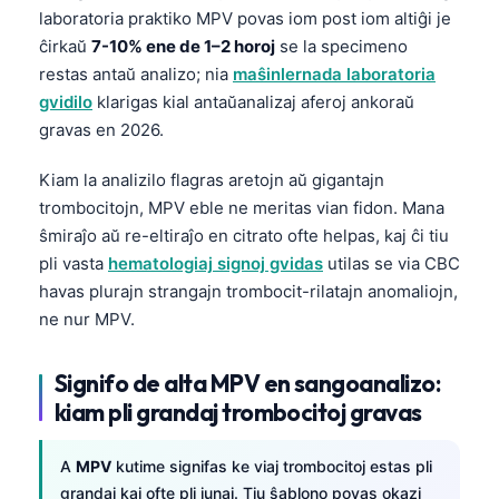
laboratoria praktiko MPV povas iom post iom altiĝi je
ĉirkaŭ
7-10% ene de 1–2 horoj
se la specimeno
restas antaŭ analizo; nia
maŝinlernada laboratoria
gvidilo
klarigas kial antaŭanalizaj aferoj ankoraŭ
gravas en 2026.
Kiam la analizilo flagras aretojn aŭ gigantajn
trombocitojn, MPV eble ne meritas vian fidon. Mana
ŝmiraĵo aŭ re-eltiraĵo en citrato ofte helpas, kaj ĉi tiu
pli vasta
hematologiaj signoj gvidas
utilas se via CBC
havas plurajn strangajn trombocit-rilatajn anomaliojn,
ne nur MPV.
Signifo de alta MPV en sangoanalizo:
kiam pli grandaj trombocitoj gravas
A
MPV
kutime signifas ke viaj trombocitoj estas pli
grandaj kaj ofte pli junaj. Tiu ŝablono povas okazi