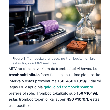
Figuro 1:
Trombocita grandeco, ne trombocita nombro,
estas tio, kion MPV mezuras.
MPV ne diras al vi, kiom da trombocitoj vi havas. La
trombocitkalkulo
faras tion, kaj la kutima plenkreska
intervalo estas proksimume
150-450 ×10^9/L
; tial mi
legas MPV apud nia
gvidilo pri trombocitnombro
prefere ol sole. Trombocitokalkulo sub
150 ×10^9/L
estas trombocitopenio, kaj super
450 ×10^9/L
estas
trombocitozo.