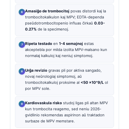
Amasiĝo de trombocitoj
povas distordi kaj la
trombocitokalkulon kaj MPV; EDTA-dependa
pseŭdotrombocitopenio influas ĉirkaŭ
0.03-
0.27%
de la specimenoj.
Ripeta testado
en
1-4 semajnoj
estas
akceptebla por milda izolita MPV-malsano kun
normalaj kalkuloj kaj neniuj simptomoj.
Urĝa revizio
gravas pli por aktiva sangado,
novaj neŭrologiaj simptomoj, aŭ
trombocitokalkuloj proksime al
<50 ×10^9/L
ol
por MPV sole.
Kardiovaskula risko
studoj ligas pli altan MPV
kun trombocita reagemo, sed neniu 2026-
gvidlinio rekomendas aspirinon aŭ traktadon
surbaze de MPV memstare.