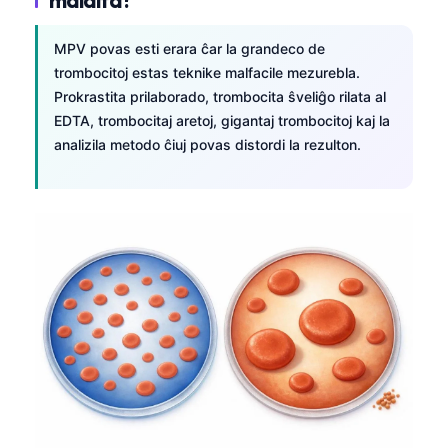
日本語
Eesti
MPV povas esti erara ĉar la grandeco de
trombocitoj estas teknike malfacile mezurebla.
Azərbaycan dili
Prokrastita prilaborado, trombocita ŝveliĝo rilata al
Bosanski
EDTA, trombocitaj aretoj, gigantaj trombocitoj kaj la
Svenska
analizila metodo ĉiuj povas distordi la rezulton.
Српски језик
Íslenska
Հայերեն
Bahasa Indonesia
हिन्दी
Nederlands
Dansk
Български
فارسی