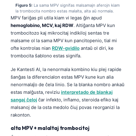
Figuro 5:
La sama MPV signifas malsamajn aferojn kiam
la trombocita nombro estas malalta, alta aŭ normala.
MPV fariĝas pli utila kiam vi legas ĝin apud
hemoglobino, MCV, kaj RDW
. Altiĝanta MPV kun
trombocitozo kaj mikrocitaj indikiloj sentas tre
malsame ol la sama MPV kun pancitopenio, tial mi
ofte kontrolas nian
RDW-gvidilo
antaŭ ol diri, ke
trombocita ŝablono estas signifa.
Je Kantesti AI, la nenormala kombino kiu plej rapide
ŝanĝas la diferencialon estas MPV kune kun alia
nenormalaĵo de ĉela linio. Se la blanka nombro ankaŭ
estas malĝusta, reviziu
interpretado de blankaj
sangaj ĉeloj
ĉar infekto, inflamo, steroida efiko kaj
malsanoj de la osta medolo ĉiuj povas reorganizi la
rakonton.
alta MPV + malaltaj trombocitoj