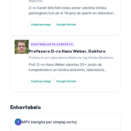
Medicino
D-ro Sarah Mitchell estas estrar-atestita klinika
patologiisto kun pli ol 18 jaroj da sperto en laboratoria
medicino kaj diagnoza analizo. Ŝi havas specialajn
atestojn en klinika kemio kaj publikigis amplekse pri
Esplorpordego
Google Scholar
biomarkilaj paneloj kaj laboratoria analizo en klinika
praktiko.
KONTRIBUANTA EKSPERTO
Profesoro D-ro Hans Weber, Doktoro
Profesoro pri Laboratoria Medicino kaj Klinika Biokemio
Prof. D-ro Hans Weber alportas 30+ jarojn da
kompetenteco en klinika biokemio, laboratoria
medicino kaj biomarkila esplorado. Iama Prezidanto
de la Germana Societo por Klinika Kemio, li
Esplorpordego
Google Scholar
specialiĝas pri analizo de diagnozaj paneloj,
normigado de biomarkiloj, kaj AI-helpata laboratoria
medicino.
Enhavtabelo
MPV klarigita per simplaj vortoj