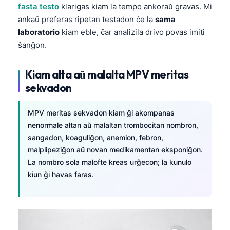
Euskara
fasta testo
klarigas kiam la tempo ankoraŭ gravas. Mi
Македонски јазик
ankaŭ preferas ripetan testadon ĉe la
sama
laboratorio
kiam eble, ĉar analizila drivo povas imiti
Latviešu valoda
ŝanĝon.
Galego
অসমীয়া
Kiam alta aŭ malalta MPV meritas
සිංහල
sekvadon
سنڌي
MPV meritas sekvadon kiam ĝi akompanas
پښتو
nenormale altan aŭ malaltan trombocitan nombron,
sangadon, koaguliĝon, anemion, febron,
malplipeziĝon aŭ novan medikamentan eksponiĝon.
Slovenčina
La nombro sola malofte kreas urĝecon; la kunulo
Hrvatski
kiun ĝi havas faras.
Suomi
Қазақ тілі
Català