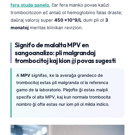
fera studa panelo
, ĉar fera manko povas kaŭzi
trombocitozon eĉ antaŭ ol hemoglobino falas draste;
daŭraj valoroj super
450 ×10^9/L
dum pli ol
3
monatoj
meritas klinikan revizion.
Signifo de malalta MPV en
sangoanalizo: pli malgrandaj
trombocitoj kaj kion ĝi povas sugesti
A
MPV
signifas, ke la averaĝa grandeco de
trombocitoj estas pli malgranda ol la referenca
gamo de la laboratorio. Plejofte ĝi estas malpli
specifa ol alta MPV, kaj kun normala trombocita
nombro ĝi ofte estas nur iom pli ol milda indico.