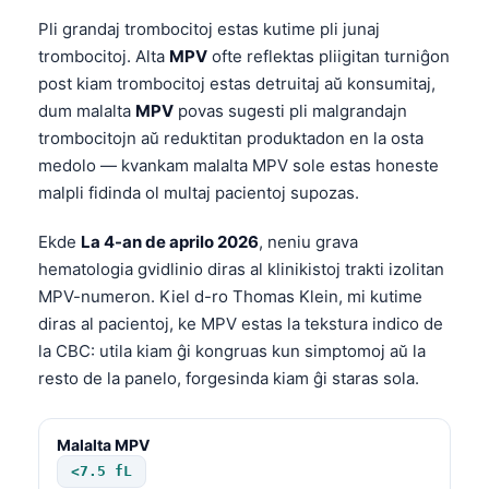
Pli grandaj trombocitoj estas kutime pli junaj
trombocitoj. Alta
MPV
ofte reflektas pliigitan turniĝon
post kiam trombocitoj estas detruitaj aŭ konsumitaj,
dum malalta
MPV
povas sugesti pli malgrandajn
trombocitojn aŭ reduktitan produktadon en la osta
medolo — kvankam malalta MPV sole estas honeste
malpli fidinda ol multaj pacientoj supozas.
Ekde
La 4-an de aprilo 2026
, neniu grava
hematologia gvidlinio diras al klinikistoj trakti izolitan
MPV-numeron. Kiel d-ro Thomas Klein, mi kutime
diras al pacientoj, ke MPV estas la tekstura indico de
la CBC: utila kiam ĝi kongruas kun simptomoj aŭ la
resto de la panelo, forgesinda kiam ĝi staras sola.
Malalta MPV
<7.5 fL