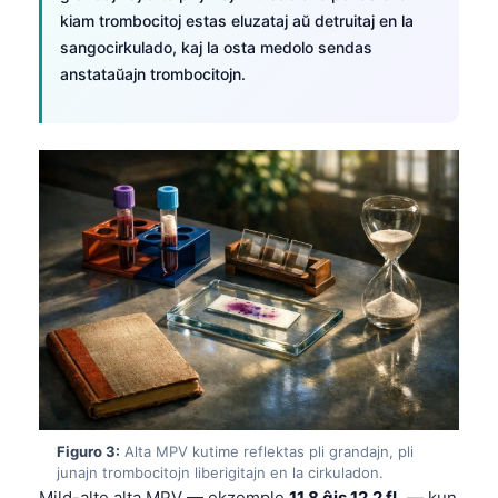
kiam trombocitoj estas eluzataj aŭ detruitaj en la
sangocirkulado, kaj la osta medolo sendas
anstataŭajn trombocitojn.
Figuro 3:
Alta MPV kutime reflektas pli grandajn, pli
junajn trombocitojn liberigitajn en la cirkuladon.
Mild-alte alta MPV — ekzemple
11.8 ĝis 12.2 fL
— kun