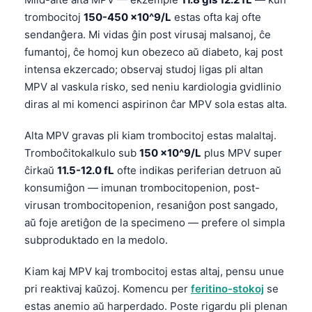
trombocitoj
150-450 ×10^9/L
estas ofta kaj ofte
sendanĝera. Mi vidas ĝin post virusaj malsanoj, ĉe
fumantoj, ĉe homoj kun obezeco aŭ diabeto, kaj post
intensa ekzercado; observaj studoj ligas pli altan
MPV al vaskula risko, sed neniu kardiologia gvidlinio
diras al mi komenci aspirinon ĉar MPV sola estas alta.
Alta MPV gravas pli kiam trombocitoj estas malaltaj.
Tromboĉitokalkulo sub
150 ×10^9/L
plus MPV super
ĉirkaŭ
11.5-12.0 fL
ofte indikas periferian detruon aŭ
konsumiĝon — imunan trombocitopenion, post-
virusan trombocitopenion, resaniĝon post sangado,
aŭ foje aretiĝon de la specimeno — prefere ol simpla
subproduktado en la medolo.
Kiam kaj MPV kaj trombocitoj estas altaj, pensu unue
pri reaktivaj kaŭzoj. Komencu per
feritino-stokoj
se
estas anemio aŭ harperdado. Poste rigardu pli plenan