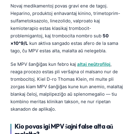
Novaj medikamentoj povas gravi ene de tagoj.
తెలుగు
Heparino, produktoj enhavantaj kinino, trimetoprim-
मराठी
sulfametoksazolo, linezolido, valproato kaj
kemioterapio estas klasikaj trombocit-
اردو
problemigantoj, kaj trombocita nombro sub
50
বাংলা
×10^9/L
kun aktiva sangado estas afero de la sama
Shqip
tago, ĉu MPV estas alta, malalta aŭ nelegebla.
Magyar
Se MPV ŝanĝiĝas kun febro kaj
altaj neŭtrofiloj
,
Slovenščina
reaga procezo estas pli verŝajna ol malsano nur de
한국어
trombocitoj. Kiel D-ro Thomas Klein, mi multe pli
zorgas kiam MPV ŝanĝiĝas kune kun anemio, malaltaj
Polski
blankaj ĉeloj, malplipeziĝo aŭ splenomegalio — tiu
Lietuvių kalba
kombino meritas klinikan takson, ne nur ripetan
Русский
skanadon de aplikaĵo.
ქართული
Kio povas igi MPV ŝajni false alta aŭ
Čeština
malalta?