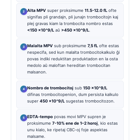
Alta MPV
super proksimume
11.5-12.0 fL
ofte
signifas pli grandajn, pli junajn trombocitojn kaj
plej gravas kiam la trombocita nombro estas
<150 ×10^9/L
aŭ
>450 ×10^9/L
.
Malalta MPV
sub proksimume
7,5 fL
ofte estas
nespecifa, sed kun malalta trombocitokalkulo ĝi
povas indiki reduktitan produktadon en la osta
medolo aŭ maloftan hereditan trombocitan
malsanon.
Nombro de trombocitoj
sub
150 ×10^9/L
difinas trombocitopenion, dum persista kalkulo
super
450 ×10^9/L
sugestas trombocitozon.
EDTA-tempo
povas movi MPV supren je
proksimume
7-10% ene de 1–2 horoj
, kio estas
unu kialo, ke ripetaj CBC-oj foje aspektas
malsame.