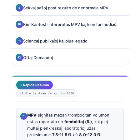
Sekvaj paŝoj post rezulto de nenormala MPV
Kiel Kantesti interpretas MPV kaj kion fari hodiaŭ
Sciencaj publikaĵoj kaj plua legado
Oftaj Demandoj
⚡ Rapida Resumo
v1.0 —
La 4-an de aprilo 2026
MPV
signifas mezan trombocitan volumon,
estas raportata en
femtolitoj (fL)
, kaj plej
multaj plenkreskaj laboratorioj uzas
proksimume
7.5-11.5 fL
aŭ
8.0-12.0 fL
.