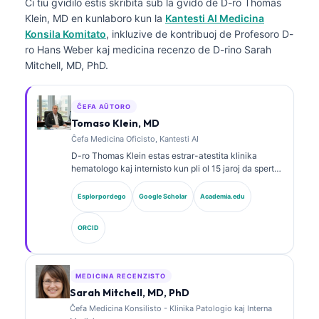
Ĉi tiu gvidilo estis skribita sub la gvido de
D-ro Thomas
Klein, MD
en kunlaboro kun la
Kantesti AI Medicina
Konsila Komitato
, inkluzive de kontribuoj de Profesoro D-
ro Hans Weber kaj medicina recenzo de D-rino Sarah
Mitchell, MD, PhD.
ĈEFA AŬTORO
Tomaso Klein, MD
Ĉefa Medicina Oficisto, Kantesti AI
D-ro Thomas Klein estas estrar-atestita klinika
hematologo kaj internisto kun pli ol 15 jaroj da sperto
en laboratoria medicino kaj AI-helpita klinika analizo.
Kiel Ĉefa Medicina Oficiro ĉe Kantesti AI, li provizas
Esplorpordego
Google Scholar
Academia.edu
klinikan superrigardon pri la medicina precizeco de la
proprieta neŭrala reto. D-ro Klein publikigis vaste pri
ORCID
interpretado de biomarkiloj kaj laboratoria
diagnozado pri temoj de laboratoria medicino.
MEDICINA RECENZISTO
Sarah Mitchell, MD, PhD
Ĉefa Medicina Konsilisto - Klinika Patologio kaj Interna