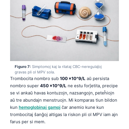
O‘zbekcha
Українська
አማርኛ
Kiswahili
ភាសាខ្មែរ
ဗမာစာ
ไทย
Figuro 7:
Simptomoj kaj la rilataj CBC-neregulaĵoj
Tagalog
gravas pli ol MPV sola.
Trombocita nombro sub
100 ×10^9/L
aŭ persista
Tiếng Việt
nombro super
450 ×10^9/L
ne estu forĵetita, precipe
Bahasa Melayu
se vi ankaŭ havas kontuzojn, nazsangojn, peteĥiojn
മലയാളം
aŭ tre abundajn menstruojn. Mi komparas tiun bildon
kun
hemoglobinaj gamoj
ĉar anemio kune kun
ಕನ್ನಡ
trombocitaj ŝanĝoj altigas la riskon pli ol MPV iam ajn
ગુજરાતી
farus per si mem.
தமிழ்