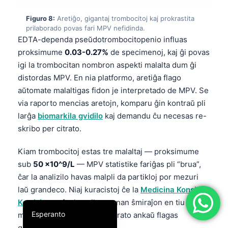
简体中文
Figuro 8:
Aretiĝo, gigantaj trombocitoj kaj prokrastita
prilaborado povas fari MPV nefidinda.
Română
EDTA-dependa pseŭdotrombocitopenio influas
Türkçe
proksimume
0.03-0.27%
de specimenoj, kaj ĝi povas
Ελληνικά
igi la trombocitan nombron aspekti malalta dum ĝi
distordas MPV. En nia platformo, aretiĝa flago
Português
aŭtomate malaltigas fidon je interpretado de MPV. Se
Español
via raporto mencias aretojn, komparu ĝin kontraŭ pli
Italiano
larĝa
biomarkila gvidilo
kaj demandu ĉu necesas re-
skribo per citrato.
עִבְרִית
Français
Kiam trombocitoj estas tre malaltaj — proksimume
العربية
sub
50 ×10^9/L
— MPV statistike fariĝas pli “brua”,
ĉar la analizilo havas malpli da partikloj por mezuri
Deutsch
laŭ grandeco. Niaj kuracistoj ĉe la
Medicina Konsila
English
Komisiono
ofte konsilas manan ŝmiraĵon en tiu
Esperanto
momento, precipe se la aparato ankaŭ flagas
gigantajn trombocitojn.