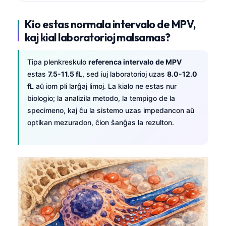
Kio estas normala intervalo de MPV,
kaj kial laboratorioj malsamas?
Tipa plenkreskulo
referenca intervalo de MPV
estas
7.5-11.5 fL
, sed iuj laboratorioj uzas
8.0-12.0
fL
aŭ iom pli larĝaj limoj. La kialo ne estas nur
biologio; la analizila metodo, la tempigo de la
specimeno, kaj ĉu la sistemo uzas impedancon aŭ
optikan mezuradon, ĉion ŝanĝas la rezulton.