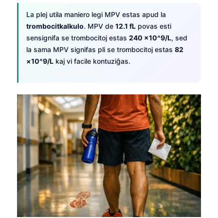
La plej utila maniero legi MPV estas apud la
trombocitkalkulo
. MPV de
12.1 fL
povas esti
sensignifa se trombocitoj estas
240 ×10^9/L
, sed
la sama MPV signifas pli se trombocitoj estas
82
×10^9/L
kaj vi facile kontuziĝas.