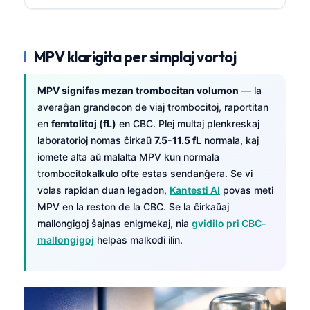
MPV klarigita per simplaj vortoj
MPV signifas mezan trombocitan volumon
— la
averaĝan grandecon de viaj trombocitoj, raportitan
en
femtolitoj (fL)
en CBC. Plej multaj plenkreskaj
laboratorioj nomas ĉirkaŭ
7.5-11.5 fL
normala, kaj
iomete alta aŭ malalta MPV kun normala
trombocitokalkulo ofte estas sendanĝera. Se vi
volas rapidan duan legadon,
Kantesti AI
povas meti
MPV en la reston de la CBC. Se la ĉirkaŭaj
mallongigoj ŝajnas enigmekaj, nia
gvidilo pri CBC-
mallongigoj
helpas malkodi ilin.