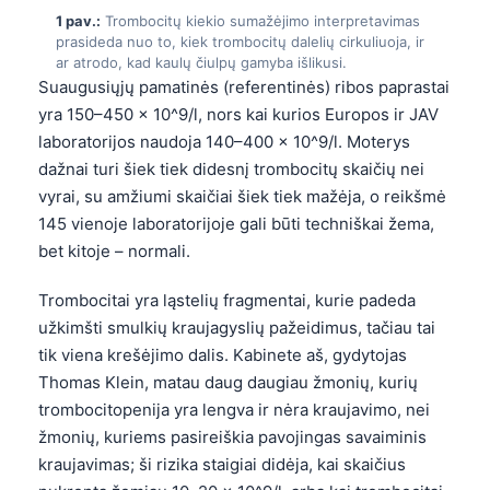
1 pav.:
Trombocitų kiekio sumažėjimo interpretavimas
prasideda nuo to, kiek trombocitų dalelių cirkuliuoja, ir
ar atrodo, kad kaulų čiulpų gamyba išlikusi.
Suaugusiųjų pamatinės (referentinės) ribos paprastai
yra 150–450 × 10^9/l, nors kai kurios Europos ir JAV
laboratorijos naudoja 140–400 × 10^9/l. Moterys
dažnai turi šiek tiek didesnį trombocitų skaičių nei
vyrai, su amžiumi skaičiai šiek tiek mažėja, o reikšmė
145 vienoje laboratorijoje gali būti techniškai žema,
bet kitoje – normali.
Trombocitai yra ląstelių fragmentai, kurie padeda
užkimšti smulkių kraujagyslių pažeidimus, tačiau tai
tik viena krešėjimo dalis. Kabinete aš, gydytojas
Thomas Klein, matau daug daugiau žmonių, kurių
trombocitopenija yra lengva ir nėra kraujavimo, nei
žmonių, kuriems pasireiškia pavojingas savaiminis
kraujavimas; ši rizika staigiai didėja, kai skaičius