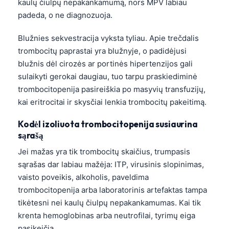
kaulų čiulpų nepakankamumą, nors MPV labiau
padeda, o ne diagnozuoja.
Blužnies sekvestracija vyksta tyliau. Apie trečdalis
trombocitų paprastai yra blužnyje, o padidėjusi
blužnis dėl cirozės ar portinės hipertenzijos gali
sulaikyti gerokai daugiau, tuo tarpu praskiediminė
trombocitopenija pasireiškia po masyvių transfuzijų,
kai eritrocitai ir skysčiai lenkia trombocitų pakeitimą.
Kodėl izoliuota trombocitopenija susiaurina
sąrašą
Jei mažas yra tik trombocitų skaičius, trumpasis
sąrašas dar labiau mažėja: ITP, virusinis slopinimas,
vaisto poveikis, alkoholis, paveldima
trombocitopenija arba laboratorinis artefaktas tampa
tikėtesni nei kaulų čiulpų nepakankamumas. Kai tik
krenta hemoglobinas arba neutrofilai, tyrimų eiga
pasikeičia.