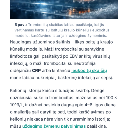
5 pav.:
Trombocitų skaičius labiau paaiškėja, kai jis
vertinamas kartu su baltųjų kraujo kūnelių (leukocitų)
modeliu, karščiavimo istorija ir uždegimo žymenimis.
Naudingas užuominos šaltinis – likęs baltųjų kraujo
kūnelių modelis. Maži trombocitai su santykine
limfocitoze gali pasitaikyti po EBV ar kitų virusinių
infekcijų, o maži trombocitai su neutrofilija,
didėjančiu
CRP
arba kintančiu
leukocitų skaičių
mane labiau nukreipia į bakterinę infekciją ar sepsį.
Kelionių istorija keičia situacijos svarbą. Dengė
dažniausiai sukelia trombocitus, mažesnius nei 100 ×
10^9/L, ir dažnai pasiekia dugną apie 4–6 ligos dieną,
o maliarija gali daryti tą patį, todėl karščiavimas po
kelionių niekada nėra vien tik nuraminimo istorija;
mūsų
uždegimo žymenų palyginimas
paaiškina,