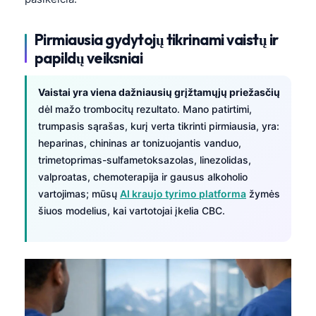
Pirmiausia gydytojų tikrinami vaistų ir
papildų veiksniai
Vaistai yra viena dažniausių grįžtamųjų priežasčių
dėl mažo trombocitų rezultato. Mano patirtimi,
trumpasis sąrašas, kurį verta tikrinti pirmiausia, yra:
heparinas, chininas ar tonizuojantis vanduo,
trimetoprimas-sulfametoksazolas, linezolidas,
valproatas, chemoterapija ir gausus alkoholio
vartojimas; mūsų
AI kraujo tyrimo platforma
žymės
šiuos modelius, kai vartotojai įkelia CBC.