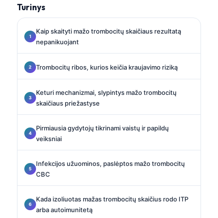
Turinys
Kaip skaityti mažo trombocitų skaičiaus rezultatą
nepanikuojant
Trombocitų ribos, kurios keičia kraujavimo riziką
Keturi mechanizmai, slypintys mažo trombocitų
skaičiaus priežastyse
Pirmiausia gydytojų tikrinami vaistų ir papildų
veiksniai
Infekcijos užuominos, paslėptos mažo trombocitų
CBC
Kada izoliuotas mažas trombocitų skaičius rodo ITP
arba autoimunitetą