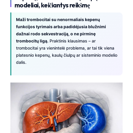
modeliai, keičiantys reikšmę
தமிழ்
తెలుగు
Maži trombocitai su nenormaliais kepenų
funkcijos tyrimais arba padidėjusia blužnimi
मराठी
dažnai rodo sekvestraciją, o ne pirminę
اردو
trombocitų ligą.
Praktinis klausimas – ar
বাংলা
trombocitai yra vienintelė problema, ar tai tik viena
platesnio kepenų, kaulų čiulpų ar sisteminio modelio
Shqip
dalis.
Magyar
Slovenščina
한국어
Polski
Русский
ქართული
Čeština