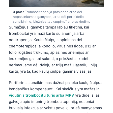
3 pav.:
Trombocitopenija prasideda arba dėl
nepakankamos gamybos, arba dėl per didelio
sunaikinimo, blužnies „sukaupimo“ ar praskiedimo.
Sumažėjusi gamyba tampa labiau tikėtina, kai
trombocitai yra maži kartu su anemija arba
neutropenija. Kaulų čiulpų slopinimas dėl
chemoterapijos, alkoholio, virusinės ligos, B12 ar
folio rūgšties trūkumo, aplazinės anemijos ar
leukemijos gali tai sukelti, o priežastis, kodėl
nerimaujame dėl dviejų ar trijų mažų ląstelių linijų
kartu, yra ta, kad kaulų čiulpai gamina visas jas.
Periferinis sunaikinimas dažnai palieka kaulų čiulpus
bandančius kompensuoti. Kai skaičius yra mažas ir
vidutinis trombocitų tūris arba MPV
yra didelis, aš
galvoju apie imuninę trombocitopeniją, neseniai
buvusią infekciją ar vaistų poveikį, prieš manydamas