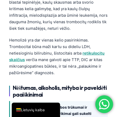
blastai tepinėlyje, kaulų skausmas arba svorio
简体中文
kritimas kelia galimybę, kad yra kaulų čiulpų
Română
infiltracija, mielodisplazija arba ūminė leukemija, nors
dauguma žmonių, kurių vienas trombocitų rodiklis tik
Türkçe
šiek tiek sumažėjęs, neturi vėžio.
Ελληνικά
Hemolizė yra dar vienas kelio pasirinkimas.
Português
Trombocitai būna maži kartu su dideliu LDH,
Español
netiesioginiu bilirubinu, šistocitais arba
retikulocitų
Italiano
skaičius
verčia mane galvoti apie TTP, DIC ar kitas
mikroangiopatines būkles, ir tai nėra „palaukime ir
עִבְרִית
pažiūrėsime“ diagnozės.
Français
العربية
Nėštumas, alkoholis, mityba ir paveldėti
Deutsch
paaiškinimai
English
Nėštumas, alkoholis, mitybos trūkumai ir
Lietuvių kalba
paveldimi trombocitų sutrikimai gali sukelti