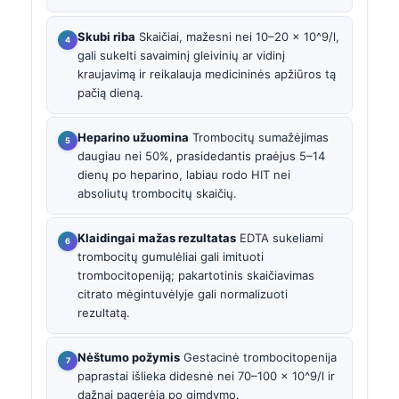
Skubi riba
Skaičiai, mažesni nei 10–20 × 10^9/l,
gali sukelti savaiminį gleivinių ar vidinį
kraujavimą ir reikalauja medicininės apžiūros tą
pačią dieną.
Heparino užuomina
Trombocitų sumažėjimas
daugiau nei 50%, prasidedantis praėjus 5–14
dienų po heparino, labiau rodo HIT nei
absoliutų trombocitų skaičių.
Klaidingai mažas rezultatas
EDTA sukeliami
trombocitų gumulėliai gali imituoti
trombocitopeniją; pakartotinis skaičiavimas
citrato mėgintuvėlyje gali normalizuoti
rezultatą.
Nėštumo požymis
Gestacinė trombocitopenija
paprastai išlieka didesnė nei 70–100 × 10^9/l ir
dažnai pagerėja po gimdymo.