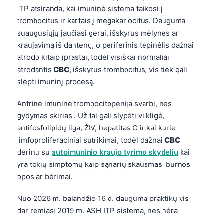
Gàidhlig
ITP atsiranda, kai imuninė sistema taikosi į
Euskara
trombocitus ir kartais į megakariocitus. Dauguma
suaugusiųjų jaučiasi gerai, išskyrus mėlynes ar
Македонски јазик
kraujavimą iš dantenų, o periferinis tepinėlis dažnai
Latviešu valoda
atrodo kitaip įprastai, todėl visiškai normaliai
Galego
atrodantis
CBC
, išskyrus trombocitus, vis tiek gali
অসমীয়া
slėpti imuninį procesą.
සිංහල
Antrinė imuninė trombocitopenija svarbi, nes
سنڌي
gydymas skiriasi. Už tai gali slypėti vilkligė,
antifosfolipidų liga, ŽIV, hepatitas C ir kai kurie
پښتو
limfoproliferaciniai sutrikimai, todėl dažnai
CBC
derinu su
autoimuninio kraujo tyrimo skydeliu
kai
Slovenčina
yra tokių simptomų kaip sąnarių skausmas, burnos
opos ar bėrimai.
Hrvatski
Suomi
Nuo 2026 m. balandžio 16 d. dauguma praktikų vis
Қазақ тілі
dar remiasi 2019 m. ASH ITP sistema, nes nėra