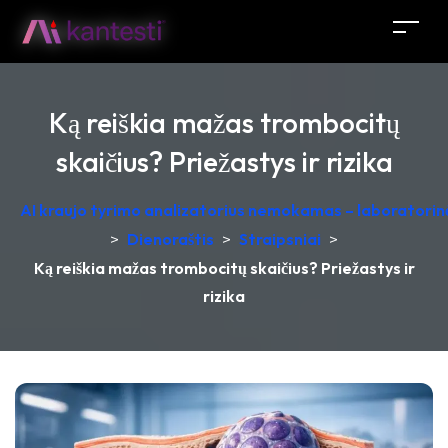
Ką reiškia mažas trombocitų
skaičius? Priežastys ir rizika
AI kraujo tyrimo analizatorius nemokamas – laboratorinė
>
Dienoraštis
>
Straipsniai
>
Ką reiškia mažas trombocitų skaičius? Priežastys ir
rizika