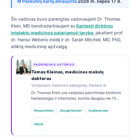
🔄 Paskutinį kartą atnaujinta:
2026 m. liepos 17 d.
Šis vadovas buvo parengtas vadovaujant
Dr. Thomas
Klein, MD
bendradarbiaujant su
Kantesti dirbtinio
intelekto medicinos patariamoji taryba
, įskaitant prof.
dr. Hanso Weberio indėlį ir dr. Sarah Mitchell, MD, PhD,
atliktą medicininę apžvalgą.
PAGRINDINIS AUTORIUS
Tomas Kleinas, medicinos mokslų
daktaras
Vyriausiasis medicinos pareigūnas, Kantesti AI
Dr. Thomas Klein yra valdybos patvirtintas klinikinis
hematologas ir internistas, turintis daugiau nei 15
metų patirtį laboratorinės medicinos ir AI pagalba
atliekamos klinikinės analizės srityse. Būdamas
ResearchGate
„Google Scholar“
Academia.edu
Kantesti AI vyriausiuoju medicinos pareigūnu, jis
užtikrina klinikinę nuosavo neuroninio tinklo
ORCID
medicininio tikslumo priežiūrą. Dr. Klein yra plačiai
publikavęs biomarkerių interpretavimo ir
laboratorinės diagnostikos laboratorinės medicinos