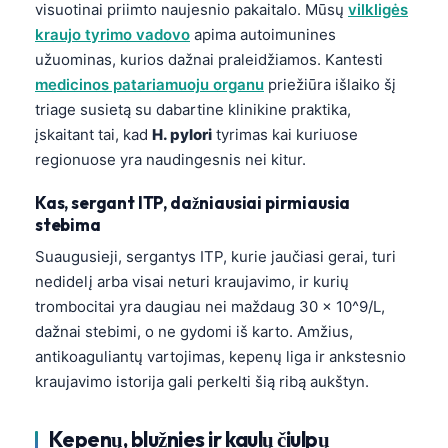
visuotinai priimto naujesnio pakaitalo. Mūsų
vilkligės
Català
kraujo tyrimo vadovo
apima autoimunines
O‘zbekcha
užuominas, kurios dažnai praleidžiamos. Kantesti
Українська
medicinos patariamuoju organu
priežiūra išlaiko šį
triage susietą su dabartine klinikine praktika,
አማርኛ
įskaitant tai, kad
H. pylori
tyrimas kai kuriuose
Kiswahili
regionuose yra naudingesnis nei kitur.
ភាសាខ្មែរ
Kas, sergant ITP, dažniausiai pirmiausia
ဗမာစာ
stebima
ไทย
Suaugusieji, sergantys ITP, kurie jaučiasi gerai, turi
Tagalog
nedidelį arba visai neturi kraujavimo, ir kurių
trombocitai yra daugiau nei maždaug 30 × 10^9/L,
Tiếng Việt
dažnai stebimi, o ne gydomi iš karto. Amžius,
Bahasa Melayu
antikoaguliantų vartojimas, kepenų liga ir ankstesnio
മലയാളം
kraujavimo istorija gali perkelti šią ribą aukštyn.
ಕನ್ನಡ
Kepenų, blužnies ir kaulų čiulpų
ગુજરાતી