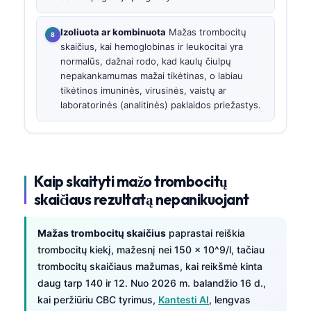
Izoliuota ar kombinuota
Mažas trombocitų
skaičius, kai hemoglobinas ir leukocitai yra
normalūs, dažnai rodo, kad kaulų čiulpų
nepakankamumas mažai tikėtinas, o labiau
tikėtinos imuninės, virusinės, vaistų ar
laboratorinės (analitinės) paklaidos priežastys.
Kaip skaityti mažo trombocitų
skaičiaus rezultatą nepanikuojant
Mažas trombocitų skaičius
paprastai reiškia
trombocitų kiekį, mažesnį nei 150 × 10^9/l, tačiau
trombocitų skaičiaus mažumas, kai reikšmė kinta
daug tarp 140 ir 12. Nuo 2026 m. balandžio 16 d.,
kai peržiūriu CBC tyrimus,
Kantesti AI
, lengvas