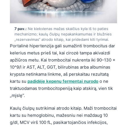
日本語
Eesti
Azərbaycan dili
7 pav.:
Ne kiekvienas mažas skaičius kyla iš to paties
Bosanski
mechanizmo; kaulų čiulpų nepakankamumas ir blužnies
„rezervavimas“ atrodo kitaip, kai pridedami kiti tyrimai.
Svenska
Portalinė hipertenzija gali sumažinti trombocitus dar
Српски језик
kelerius metus prieš tai, kai cirozė tampa akivaizdi
Íslenska
apžiūros metu. Kai trombocitai nukrenta iki 90–130 ×
10^9/l ir AST, ALT, GGT, bilirubinas arba albuminas
Հայերեն
krypsta netinkama linkme, aš perskaitau rezultatą
Bahasa Indonesia
kartu su
padidėję kepenų fermentai nurodo
o ne
हिन्दी
traktuodamas trombocitopeniją kaip atskirą, vien tik
„mįslę“.
Nederlands
Dansk
Kaulų čiulpų sutrikimai atrodo kitaip. Maži trombocitai
kartu su hemoglobinu, mažesniu nei maždaug 10
Български
g/dl, MCV virš 100 fL, pasikartojančios infekcijos,
فارسی