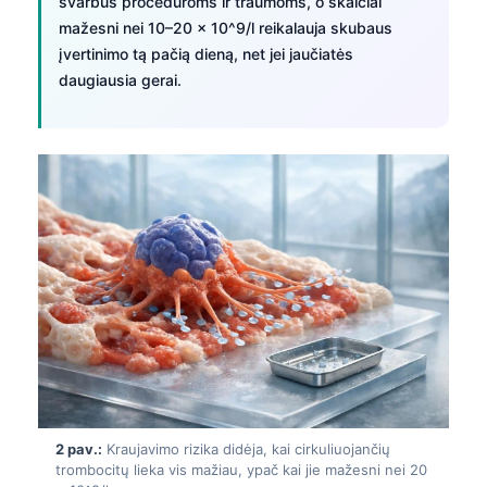
svarbūs procedūroms ir traumoms, o skaičiai
mažesni nei 10–20 × 10^9/l reikalauja skubaus
įvertinimo tą pačią dieną, net jei jaučiatės
daugiausia gerai.
2 pav.:
Kraujavimo rizika didėja, kai cirkuliuojančių
trombocitų lieka vis mažiau, ypač kai jie mažesni nei 20