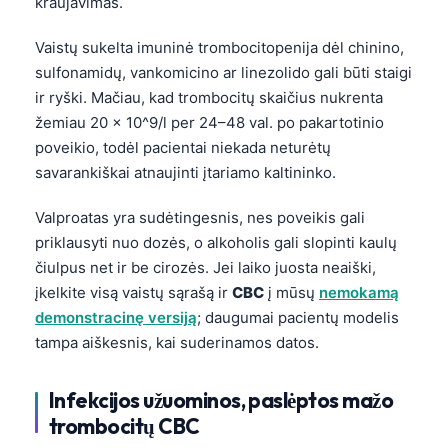
kraujavimas.
Vaistų sukelta imuninė trombocitopenija dėl chinino,
sulfonamidų, vankomicino ar linezolido gali būti staigi
ir ryški. Mačiau, kad trombocitų skaičius nukrenta
žemiau 20 × 10^9/l per 24–48 val. po pakartotinio
poveikio, todėl pacientai niekada neturėtų
savarankiškai atnaujinti įtariamo kaltininko.
Valproatas yra sudėtingesnis, nes poveikis gali
priklausyti nuo dozės, o alkoholis gali slopinti kaulų
čiulpus net ir be cirozės. Jei laiko juosta neaiški,
įkelkite visą vaistų sąrašą ir
CBC
į mūsų
nemokamą
demonstracinę versiją
; daugumai pacientų modelis
tampa aiškesnis, kai suderinamos datos.
Infekcijos užuominos, paslėptos mažo
trombocitų CBC