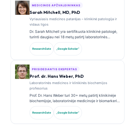
temomis.
MEDICINOS APŽVALGININKAS
Sarah Mitchell, MD, PhD
Vyriausiasis medicinos patarėjas – klinikinė patologija ir
vidaus ligos
Dr. Sarah Mitchell yra sertifikuota klinikinė patologė,
turinti daugiau nei 18 metų patirtį laboratorinės
medicinos ir diagnostinės analizės srityje. Ji turi
klinikinės chemijos specializacijos sertifikatus ir
ResearchGate
„Google Scholar“
plačiai publikavo biomarkerių panelių bei
laboratorinės analizės klausimais klinikinėje
praktikoje.
PRISIDEDANTIS EKSPERTAS
Prof. dr. Hans Weber, PhD
Laboratorinės medicinos ir klinikinės biochemijos
profesorius
Prof. Dr. Hans Weber turi 30+ metų patirtį klinikinėje
biochemijoje, laboratorinėje medicinoje ir biomarkerių
tyrimuose. Buvęs Vokietijos klinikinės chemijos
draugijos prezidentas, jis specializuojasi diagnostinių
ResearchGate
„Google Scholar“
panelių analizėje, biomarkerių standartizavime ir AI
paremtos laboratorinės medicinos srityje.