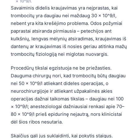
× 10^9/l.
Savaiminis didelis kraujavimas yra neįprastas, kai
trombocitų yra daugiau nei maždaug 30 × 10^9/l,
nebent yra kita krešėjimo problema. Odos požymiai
paprastai atsiranda pirmiausia – petechijos ant
kulkšnių, lengvas mėlynių atsiradimas, kraujavimas iš
dantenų ar kraujavimas iš nosies geriau atitinka mažų
trombocitų fiziologiją nei miglotas nuovargis.
Procedūrų tikslai egzistuoja ne be priežasties.
Dauguma chirurgų nori, kad trombocitų būtų daugiau
nei 50 × 10^9/l atliekant dideles operacijas, o
neurochirurgijoje ir atliekant užpakalinės akies
operacijas dažnai taikomas tikslas – daugiau nei 100
× 10^9/l; anesteziologai dažniausiai renkasi apie 70–
80 × 10^9/l prieš epidurinę nejautrą, nors klinicistai
dėl šios ribos nesutaria.
Skaičius gali jus suklaidinti, kai pokytis staigus.