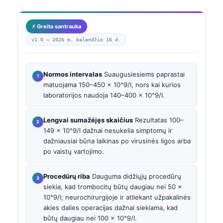
⚡ Greita santrauka
v1.0 —
2026 m. balandžio 16 d.
Normos intervalas
Suaugusiesiems paprastai
matuojama 150–450 × 10^9/l, nors kai kurios
laboratorijos naudoja 140–400 × 10^9/l.
Lengvai sumažėjęs skaičius
Rezultatas 100–
149 × 10^9/l dažnai nesukelia simptomų ir
dažniausiai būna laikinas po virusinės ligos arba
po vaistų vartojimo.
Procedūrų riba
Dauguma didžiųjų procedūrų
siekia, kad trombocitų būtų daugiau nei 50 ×
10^9/l; neurochirurgijoje ir atliekant užpakalinės
akies dalies operacijas dažnai siekiama, kad
būtų daugiau nei 100 × 10^9/l.