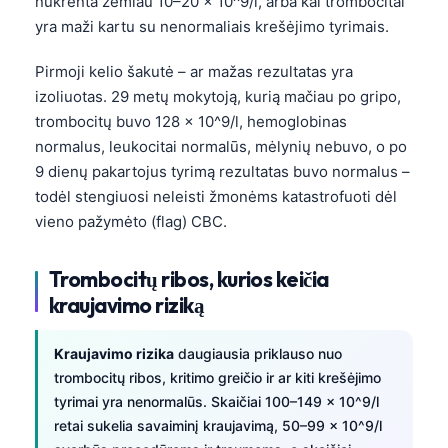
nukrenta žemiau 10–20 × 10^9/l, arba kai trombocitai
yra maži kartu su nenormaliais krešėjimo tyrimais.
Pirmoji kelio šakutė – ar mažas rezultatas yra
izoliuotas. 29 metų mokytoją, kurią mačiau po gripo,
trombocitų buvo 128 × 10^9/l, hemoglobinas
normalus, leukocitai normalūs, mėlynių nebuvo, o po
9 dienų pakartojus tyrimą rezultatas buvo normalus –
todėl stengiuosi neleisti žmonėms katastrofuoti dėl
vieno pažymėto (flag) CBC.
Trombocitų ribos, kurios keičia
kraujavimo riziką
Kraujavimo rizika
daugiausia priklauso nuo
trombocitų ribos, kritimo greičio ir ar kiti krešėjimo
tyrimai yra nenormalūs. Skaičiai 100–149 × 10^9/l
retai sukelia savaiminį kraujavimą, 50–99 × 10^9/l