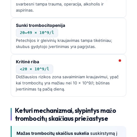
svarbesni tampa trauma, operacija, alkoholis ir
aspirinas.
Sunki trombocitopenija
20–49 × 10^9/l
Petechijos ir gleivinių kraujavimas tampa tikėtiniau;
skubus gydytojo įvertinimas yra pagrįstas.
Kritinė riba
<20 × 10^9/l
Didžiausios rizikos zona savaiminiam kraujavimui, ypač
kai trombocitų yra mažiau nei 10 × 10^9/l; būtinas
įvertinimas tą pačią dieną.
Keturi mechanizmai, slypintys mažo
trombocitų skaičiaus priežastyse
Mažas trombocitų skaičius sukelia
suskirstymą į