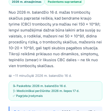
2026 m. atnaujinimas
Pacientams suprantamai
Nuo 2026 m. balandžio 16 d. mažas trombocitų
skaičius paprastai reiškia, kad bendrame kraujo
tyrime (CBC) trombocitų yra mažiau nei 150 × 10^9/l;
lengvi sumažėjimai dažnai būna laikini arba susiję su
vaistais, o rodikliai, mažesni nei 50 × 10^9/l, didina
procedūrų riziką, o trombocitų skaičius, mažesnis nei
10–20 × 10^9/l, gali tapti skubios pagalbos situacija.
Tikroji reikšmė priklauso nuo dinamikos, simptomų,
tepinėlio (smear) ir likusios CBC dalies – ne tik nuo
vien trombocitų skaičiaus.
📖 ~11 minučių
📅
2026 m. balandžio 16 d.
📝 Paskelbta:
2026 m. balandžio 16 d.
🩺 Mediciniškai peržiūrėta:
2026 m. liepos 17 d.
✅ Pagrįsta įrodymais