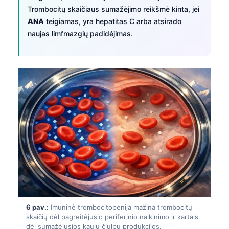
Trombocitų skaičiaus sumažėjimo reikšmė kinta, jei
Frysk
ANA
teigiamas, yra hepatitas C arba atsirado
Esperanto
naujas limfmazgių padidėjimas.
Беларуская мова
Татар теле
Кыргызча
ئۇيغۇرچە
Cebuano
Basa Jawa
ພາສາລາວ
Монгол
Afrikaans
العربية المغربية
6 pav.:
Imuninė trombocitopenija mažina trombocitų
Occitan
skaičių dėl pagreitėjusio periferinio naikinimo ir kartais
dėl sumažėjusios kaulų čiulpų produkcijos.