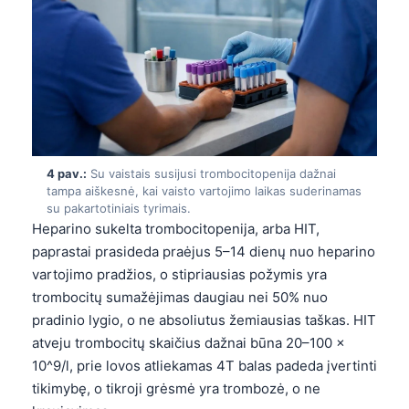
4 pav.:
Su vaistais susijusi trombocitopenija dažnai
tampa aiškesnė, kai vaisto vartojimo laikas suderinamas
su pakartotiniais tyrimais.
Heparino sukelta trombocitopenija, arba HIT,
paprastai prasideda praėjus 5–14 dienų nuo heparino
vartojimo pradžios, o stipriausias požymis yra
trombocitų sumažėjimas daugiau nei 50% nuo
pradinio lygio, o ne absoliutus žemiausias taškas. HIT
atveju trombocitų skaičius dažnai būna 20–100 ×
10^9/l, prie lovos atliekamas 4T balas padeda įvertinti
tikimybę, o tikroji grėsmė yra trombozė, o ne