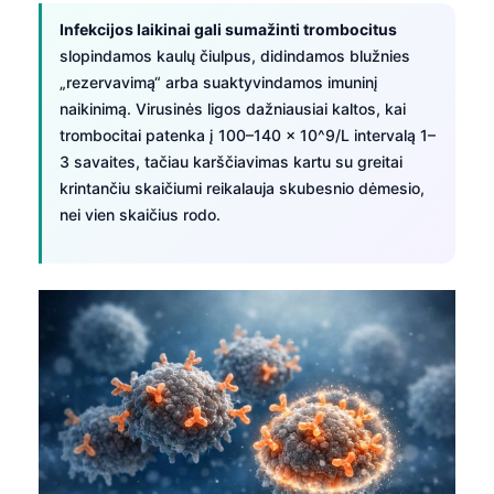
Infekcijos laikinai gali sumažinti trombocitus
slopindamos kaulų čiulpus, didindamos blužnies
„rezervavimą“ arba suaktyvindamos imuninį
naikinimą. Virusinės ligos dažniausiai kaltos, kai
trombocitai patenka į 100–140 × 10^9/L intervalą 1–
3 savaites, tačiau karščiavimas kartu su greitai
krintančiu skaičiumi reikalauja skubesnio dėmesio,
nei vien skaičius rodo.