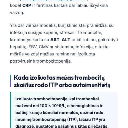
kodėl
CRP
ir feritinas kartais dar labiau išryškina
vaizdą.
Yra dar vienas modelis, kurį klinicistai praleidžia: su
infekcija susijęs kepenų stresas. Trombocitai,
krentantys kartu su
AST
,
ALT
ar bilirubinu, gali rodyti
hepatitą, EBV, CMV ar sisteminę infekciją, o tokie
mišrūs vaizdai mažiau ramina nei izoliuota
postvirusinė trombocitopenija.
Kada izoliuotas mažas trombocitų
skaičius rodo ITP arba autoimunitetą
Izoliuota trombocitopenija, kai trombocitai
mažesni nei 100 × 10^9/L, o hemoglobinas ir
baltieji kraujo kūneliai normalūs, dažnai rodo
Norsk bokmål
imuninę trombocitopeniją (ITP), tačiau ITP yra
Ślōnskŏ gŏdka
diagnozė, nustatoma pašalinus kitas priežastis.