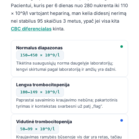
Pacientui, kuris per 6 dienas nuo 280 nukrenta iki 110
× 10^9/l vartojant hepariną, man kelia didesnį nerimą
nei stabilus 95 skaičius 3 metus, ypač jei visa kita
CBC diferencialas
kinta.
Normalus diapazonas
150–450 × 10^9/l
Tikėtina suaugusiųjų norma daugelyje laboratorijų;
lengvi skirtumai pagal laboratoriją ir amžių yra dažni.
Lengva trombocitopenija
100–149 × 10^9/l
Paprastai savaiminio kraujavimo nebūna; pakartotinis
tyrimas ir kontekstas svarbesni už patį „flag“.
Vidutinė trombocitopenija
50–99 × 10^9/l
Kraujavimas ramybės būsenoje vis dar yra retas, tačiau