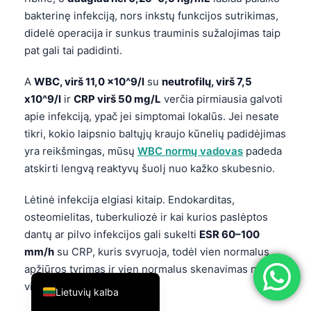
bakterinę infekciją, nors inkstų funkcijos sutrikimas,
简体中文
didelė operacija ir sunkus trauminis sužalojimas taip
Română
pat gali tai padidinti.
Türkçe
A
WBC, virš 11,0 x10^9/l
su
neutrofilų, virš 7,5
Ελληνικά
x10^9/l
ir
CRP virš 50 mg/L
verčia pirmiausia galvoti
Português
apie infekciją, ypač jei simptomai lokalūs. Jei nesate
Español
tikri, kokio laipsnio baltųjų kraujo kūnelių padidėjimas
yra reikšmingas, mūsų
WBC normų vadovas
padeda
Italiano
atskirti lengvą reaktyvų šuolį nuo kažko skubesnio.
עִבְרִית
Lėtinė infekcija elgiasi kitaip. Endokarditas,
Français
osteomielitas, tuberkuliozė ir kai kurios paslėptos
العربية
dantų ar pilvo infekcijos gali sukelti
ESR 60–100
Deutsch
mm/h
su CRP, kuris svyruoja, todėl vien normalus
apžiūros tyrimas ir vien normalus skenavimas ne
English
visada užbaigia darbą.
Lietuvių kalba