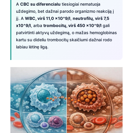
A
CBC su diferencialu
tiesiogiai nematuoja
uždegimo, bet dažnai parodo organizmo reakciją į
jį. A
WBC, virš 11,0 x10^9/l
,
neutrofilų, virš 7,5
x10^9/l
, arba
trombocitų, virš 450 x10^9/l
gali
patvirtinti aktyvų uždegimą, o mažas hemoglobinas
kartu su dideliu trombocitų skaičiumi dažnai rodo
labiau lėtinę ligą.