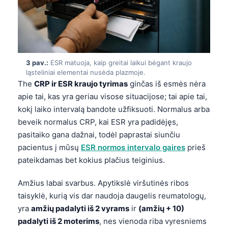
3 pav.:
ESR matuoja, kaip greitai laikui bėgant kraujo
ląsteliniai elementai nusėda plazmoje.
The
CRP ir ESR kraujo tyrimas
ginčas iš esmės nėra
apie tai, kas yra geriau visose situacijose; tai apie tai,
kokį laiko intervalą bandote užfiksuoti. Normalus arba
beveik normalus CRP, kai ESR yra padidėjęs,
pasitaiko gana dažnai, todėl paprastai siunčiu
pacientus į mūsų
ESR normos intervalo gaires
prieš
pateikdamas bet kokius plačius teiginius.
Amžius labai svarbus. Apytikslė viršutinės ribos
taisyklė, kurią vis dar naudoja daugelis reumatologų,
yra
amžių padalyti iš 2 vyrams
ir
(amžių + 10)
padalyti iš 2 moterims
, nes vienoda riba vyresniems