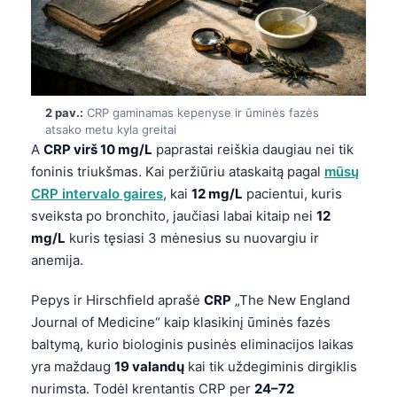
2 pav.:
CRP gaminamas kepenyse ir ūminės fazės
atsako metu kyla greitai
A
CRP virš 10 mg/L
paprastai reiškia daugiau nei tik
foninis triukšmas. Kai peržiūriu ataskaitą pagal
mūsų
CRP intervalo gaires
, kai
12 mg/L
pacientui, kuris
sveiksta po bronchito, jaučiasi labai kitaip nei
12
mg/L
kuris tęsiasi 3 mėnesius su nuovargiu ir
anemija.
Pepys ir Hirschfield aprašė
CRP
„The New England
Journal of Medicine“ kaip klasikinį ūminės fazės
baltymą, kurio biologinis pusinės eliminacijos laikas
yra maždaug
19 valandų
kai tik uždegiminis dirgiklis
nurimsta. Todėl krentantis CRP per
24–72