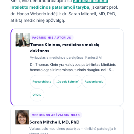
Klein, MD
bendradarbiaujant su
Kantesti dirbtinio
intelekto medicinos patariamoji taryba
, įskaitant prof.
dr. Hanso Weberio indėlį ir dr. Sarah Mitchell, MD, PhD,
atliktą medicininę apžvalgą.
PAGRINDINIS AUTORIUS
Tomas Kleinas, medicinos mokslų
daktaras
Vyriausiasis medicinos pareigūnas, Kantesti AI
Dr. Thomas Klein yra valdybos patvirtintas klinikinis
hematologas ir internistas, turintis daugiau nei 15
metų patirtį laboratorinės medicinos ir AI pagalba
atliekamos klinikinės analizės srityse. Būdamas
ResearchGate
„Google Scholar“
Academia.edu
Kantesti AI vyriausiuoju medicinos pareigūnu, jis
užtikrina klinikinę nuosavo neuroninio tinklo
ORCID
medicininio tikslumo priežiūrą. Dr. Klein yra plačiai
publikavęs biomarkerių interpretavimo ir
laboratorinės diagnostikos laboratorinės medicinos
temomis.
MEDICINOS APŽVALGININKAS
Sarah Mitchell, MD, PhD
Vyriausiasis medicinos patarėjas – klinikinė patologija ir
vidaus ligos