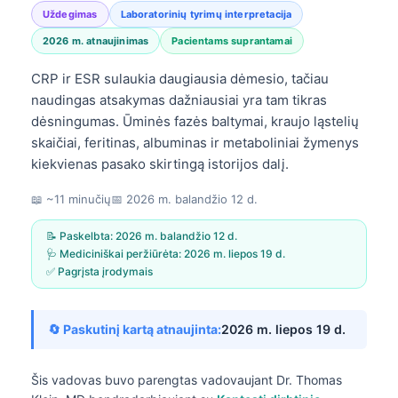
Uždegimas
Laboratorinių tyrimų interpretacija
2026 m. atnaujinimas
Pacientams suprantamai
CRP ir ESR sulaukia daugiausia dėmesio, tačiau
naudingas atsakymas dažniausiai yra tam tikras
dėsningumas. Ūminės fazės baltymai, kraujo ląstelių
skaičiai, feritinas, albuminas ir metaboliniai žymenys
kiekvienas pasako skirtingą istorijos dalį.
📖 ~11 minučių
📅
2026 m. balandžio 12 d.
📝 Paskelbta:
2026 m. balandžio 12 d.
🩺 Mediciniškai peržiūrėta:
2026 m. liepos 19 d.
✅ Pagrįsta įrodymais
🔄 Paskutinį kartą atnaujinta:
2026 m. liepos 19 d.
Šis vadovas buvo parengtas vadovaujant
Dr. Thomas