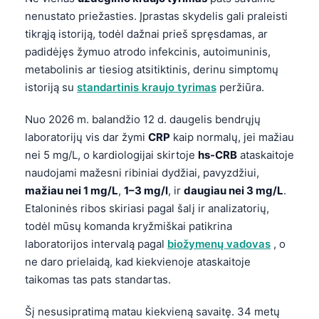
nenustato priežasties. Įprastas skydelis gali praleisti
tikrąją istoriją, todėl dažnai prieš spręsdamas, ar
padidėjęs žymuo atrodo infekcinis, autoimuninis,
metabolinis ar tiesiog atsitiktinis, derinu simptomų
istoriją su
standartinis kraujo tyrimas
peržiūra.
Nuo 2026 m. balandžio 12 d. daugelis bendrųjų
laboratorijų vis dar žymi
CRP
kaip normalų, jei mažiau
nei 5 mg/L, o kardiologijai skirtoje
hs-CRB
ataskaitoje
naudojami mažesni ribiniai dydžiai, pavyzdžiui,
mažiau nei 1 mg/L
,
1–3 mg/l
, ir
daugiau nei 3 mg/L
.
Etaloninės ribos skiriasi pagal šalį ir analizatorių,
todėl mūsų komanda kryžmiškai patikrina
laboratorijos intervalą pagal
biožymenų vadovas
, o
ne daro prielaidą, kad kiekvienoje ataskaitoje
taikomas tas pats standartas.
Šį nesusipratimą matau kiekvieną savaitę. 34 metų