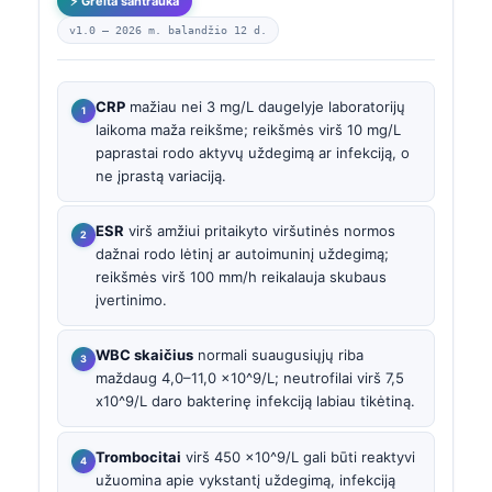
⚡ Greita santrauka
v1.0 —
2026 m. balandžio 12 d.
CRP
mažiau nei 3 mg/L daugelyje laboratorijų
laikoma maža reikšme; reikšmės virš 10 mg/L
paprastai rodo aktyvų uždegimą ar infekciją, o
ne įprastą variaciją.
ESR
virš amžiui pritaikyto viršutinės normos
dažnai rodo lėtinį ar autoimuninį uždegimą;
reikšmės virš 100 mm/h reikalauja skubaus
įvertinimo.
WBC skaičius
normali suaugusiųjų riba
maždaug 4,0–11,0 x10^9/L; neutrofilai virš 7,5
x10^9/L daro bakterinę infekciją labiau tikėtiną.
Trombocitai
virš 450 x10^9/L gali būti reaktyvi
užuomina apie vykstantį uždegimą, infekciją