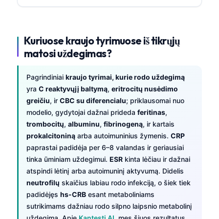
Kuriuose kraujo tyrimuose iš tikrųjų
matosi uždegimas?
Pagrindiniai
kraujo tyrimai, kurie rodo uždegimą
yra
C reaktyvųjį baltymą
,
eritrocitų nusėdimo
greičiu
, ir
CBC su diferencialu
; priklausomai nuo
modelio, gydytojai dažnai prideda
feritinas
,
trombocitų
,
albuminu
,
fibrinogeną
, ir kartais
prokalcitoniną
arba autoimuninius žymenis.
CRP
paprastai padidėja per 6–8 valandas ir geriausiai
tinka ūminiam uždegimui.
ESR
kinta lėčiau ir dažnai
atspindi lėtinį arba autoimuninį aktyvumą. Didelis
neutrofilų
skaičius labiau rodo infekciją, o šiek tiek
padidėjęs
hs-CRB
esant metaboliniams
sutrikimams dažniau rodo silpno laipsnio metabolinį
uždegimą. Apie
Kantesti AI
, mes šiuos rezultatus