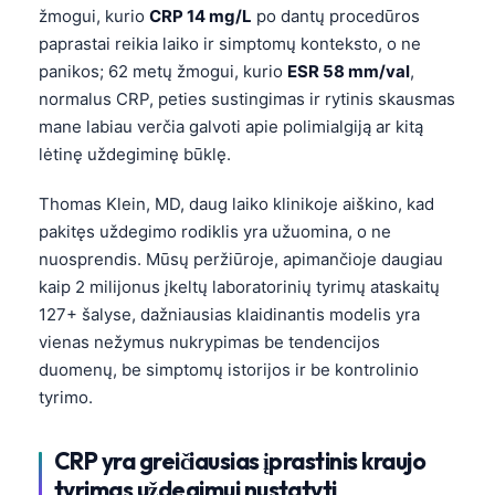
žmogui, kurio
CRP 14 mg/L
po dantų procedūros
paprastai reikia laiko ir simptomų konteksto, o ne
panikos; 62 metų žmogui, kurio
ESR 58 mm/val
,
normalus CRP, peties sustingimas ir rytinis skausmas
mane labiau verčia galvoti apie polimialgiją ar kitą
lėtinę uždegiminę būklę.
Thomas Klein, MD, daug laiko klinikoje aiškino, kad
pakitęs uždegimo rodiklis yra užuomina, o ne
nuosprendis. Mūsų peržiūroje, apimančioje daugiau
kaip 2 milijonus įkeltų laboratorinių tyrimų ataskaitų
127+ šalyse, dažniausias klaidinantis modelis yra
vienas nežymus nukrypimas be tendencijos
duomenų, be simptomų istorijos ir be kontrolinio
tyrimo.
CRP yra greičiausias įprastinis kraujo
tyrimas uždegimui nustatyti