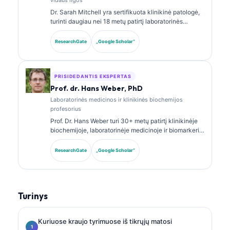
Dr. Sarah Mitchell yra sertifikuota klinikinė patologė,
turinti daugiau nei 18 metų patirtį laboratorinės
medicinos ir diagnostinės analizės srityje. Ji turi
klinikinės chemijos specializacijos sertifikatus ir
ResearchGate
„Google Scholar“
plačiai publikavo biomarkerių panelių bei
laboratorinės analizės klausimais klinikinėje
praktikoje.
PRISIDEDANTIS EKSPERTAS
Prof. dr. Hans Weber, PhD
Laboratorinės medicinos ir klinikinės biochemijos
profesorius
Prof. Dr. Hans Weber turi 30+ metų patirtį klinikinėje
biochemijoje, laboratorinėje medicinoje ir biomarkerių
tyrimuose. Buvęs Vokietijos klinikinės chemijos
draugijos prezidentas, jis specializuojasi diagnostinių
ResearchGate
„Google Scholar“
panelių analizėje, biomarkerių standartizavime ir AI
paremtos laboratorinės medicinos srityje.
Turinys
Kuriuose kraujo tyrimuose iš tikrųjų matosi