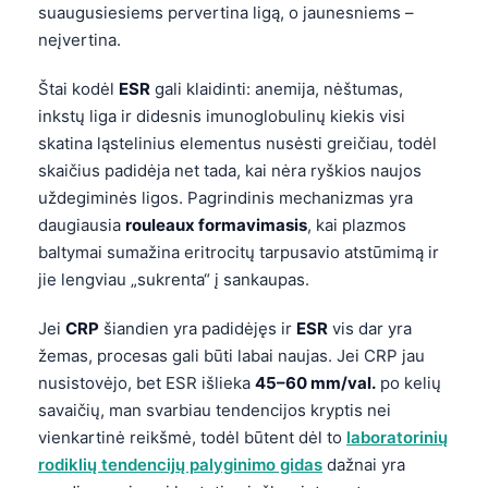
suaugusiesiems pervertina ligą, o jaunesniems –
neįvertina.
Štai kodėl
ESR
gali klaidinti: anemija, nėštumas,
inkstų liga ir didesnis imunoglobulinų kiekis visi
skatina ląstelinius elementus nusėsti greičiau, todėl
skaičius padidėja net tada, kai nėra ryškios naujos
uždegiminės ligos. Pagrindinis mechanizmas yra
daugiausia
rouleaux formavimasis
, kai plazmos
baltymai sumažina eritrocitų tarpusavio atstūmimą ir
jie lengviau „sukrenta“ į sankaupas.
Jei
CRP
šiandien yra padidėjęs ir
ESR
vis dar yra
žemas, procesas gali būti labai naujas. Jei CRP jau
nusistovėjo, bet ESR išlieka
45–60 mm/val.
po kelių
savaičių, man svarbiau tendencijos kryptis nei
vienkartinė reikšmė, todėl būtent dėl to
laboratorinių
rodiklių tendencijų palyginimo gidas
dažnai yra