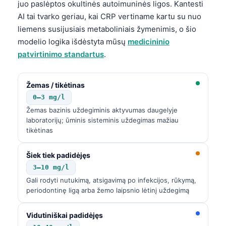
juo paslėptos okultinės autoimuninės ligos. Kantesti
AI tai tvarko geriau, kai CRP vertiname kartu su nuo
liemens susijusiais metaboliniais žymenimis, o šio
modelio logika išdėstyta mūsų
medicininio
patvirtinimo standartus
.
Žemas / tikėtinas
0–3 mg/l
Žemas bazinis uždegiminis aktyvumas daugelyje
laboratorijų; ūminis sisteminis uždegimas mažiau
tikėtinas
Šiek tiek padidėjęs
3–10 mg/l
Gali rodyti nutukimą, atsigavimą po infekcijos, rūkymą,
periodontinę ligą arba žemo laipsnio lėtinį uždegimą
Vidutiniškai padidėjęs