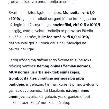
įrodymą, kad yra pneumonija ar sepsis.
Svarbios ir kitos ląstelių linijos.
Monocitai, virš 1,0
x10^9/l
gali pasireikšti sergant lėtine infekcija arba
uždegimine žarnyno liga,
eozinofilai, virš 0,5 x10^9/l
alergiją, astmą, vaisto reakciją ar parazitus iškelia
aukščiau sąraše, ir
limfocitozė, virš 4,0 x10^9/l
dažniausiai geriau tinka virusinei infekcijai nei
bakterinei ligai.
Lėtinį uždegimą dažnai rodo švelnesnis (ne toks
ryškus) vaizdas:
hemoglobinas žemiau normos
,
MCV normalus arba šiek tiek sumažėjęs
,
trombocitai ties viršutine normos riba arba
padidėję
, ir geležies tyrimai, kurie iš pirmo žvilgsnio
gali atrodyti painūs. Tai klasikinis
uždegiminės
anemijos
atvejis, kai geležis yra organizme, bet
Norsk bokmål
laikinai „užrakinta“ nuo kaulų čiulpų.
Ślōnskŏ gŏdka