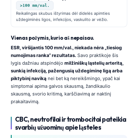
>100 mm/val.
Reikalingas skubus ištyrimas dėl didelės apimties
uždegiminės ligos, infekcijos, vaskulito ar vėžio.
Vienas požymis, kurio aš nepaisau.
ESR, viršijantis 100 mm/val., niekada nėra „tiesiog
numojimas ranka“ rezultatas.
Savo praktikoje šis
lygis dažniau atspindėjo
milžiniškų ląstelių arteritą,
sunkią infekciją, pažengusią uždegiminę ligą arba
piktybinį naviką
nei bet ką nereikšmingo, ypač kai
simptomai apima galvos skausmą, žandikaulio
skausmą, svorio kritimą, karščiavimą ar naktinį
prakaitavimą.
CBC, neutrofilai ir trombocitai pateikia
svarbių užuominų apie ląsteles