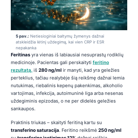
Gàidhlig
Euskara
Македонски јазик
Latviešu valoda
5 pav.:
Netiesioginiai baltymų žymenys dažnai
Galego
atskleidžia lėtinį uždegimą, kai vien CRP ir ESR
nepakanka
অসমীয়া
Feritinas
yra vienas iš labiausiai nesuprastų rodiklių
සිංහල
medicinoje. Pacientas gali perskaityti
feritino
rezultatą.
iš
280 ng/ml
ir manyti, kad yra geležies
سنڌي
perteklius, tačiau realybėje šią reikšmę dažnai lemia
پښتو
nutukimas, riebalinis kepenų pakenkimas, alkoholio
vartojimas, infekcija, autoimuninė liga arba nesenas
uždegiminis epizodas, o ne per didelės geležies
Slovenčina
sankaupos.
Hrvatski
Praktinis triukas – skaityti feritiną kartu su
Suomi
transferino saturacija
. Feritino reikšmė
250 ng/ml
Қазақ тілі
su
transferino įsotinimas 12%
dažnai reiškia