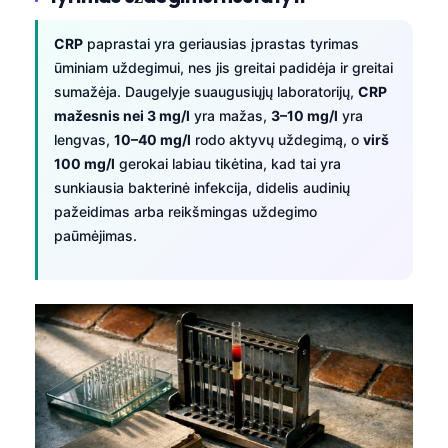
CRP
paprastai yra geriausias įprastas tyrimas
ūminiam uždegimui, nes jis greitai padidėja ir greitai
sumažėja. Daugelyje suaugusiųjų laboratorijų,
CRP
mažesnis nei 3 mg/l
yra mažas,
3–10 mg/l
yra
lengvas,
10–40 mg/l
rodo aktyvų uždegimą, o
virš
100 mg/l
gerokai labiau tikėtina, kad tai yra
sunkiausia bakterinė infekcija, didelis audinių
pažeidimas arba reikšmingas uždegimo
paūmėjimas.