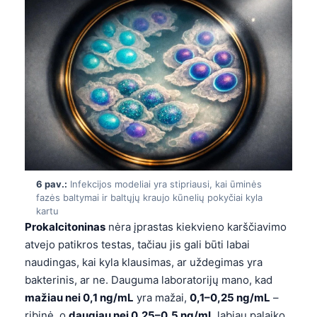
日本語
Eesti
Azərbaycan dili
Bosanski
Svenska
Српски језик
Íslenska
Հայերեն
6 pav.:
Infekcijos modeliai yra stipriausi, kai ūminės
Bahasa Indonesia
fazės baltymai ir baltųjų kraujo kūnelių pokyčiai kyla
kartu
हिन्दी
Prokalcitoninas
nėra įprastas kiekvieno karščiavimo
Nederlands
atvejo patikros testas, tačiau jis gali būti labai
naudingas, kai kyla klausimas, ar uždegimas yra
Dansk
bakterinis, ar ne. Dauguma laboratorijų mano, kad
Български
mažiau nei 0,1 ng/mL
yra mažai,
0,1–0,25 ng/mL
–
فارسی
ribinė, o
daugiau nei 0,25–0,5 ng/mL
labiau palaiko