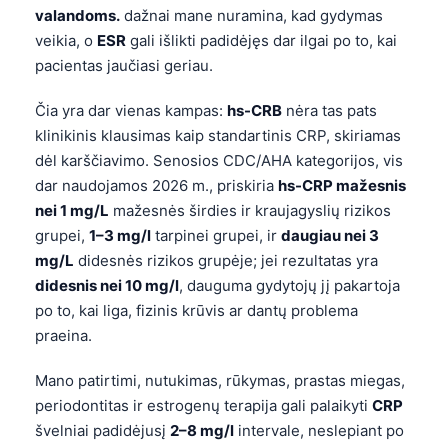
valandoms.
dažnai mane nuramina, kad gydymas
veikia, o
ESR
gali išlikti padidėjęs dar ilgai po to, kai
pacientas jaučiasi geriau.
Čia yra dar vienas kampas:
hs-CRB
nėra tas pats
klinikinis klausimas kaip standartinis CRP, skiriamas
dėl karščiavimo. Senosios CDC/AHA kategorijos, vis
dar naudojamos 2026 m., priskiria
hs-CRP mažesnis
nei 1 mg/L
mažesnės širdies ir kraujagyslių rizikos
grupei,
1–3 mg/l
tarpinei grupei, ir
daugiau nei 3
mg/L
didesnės rizikos grupėje; jei rezultatas yra
didesnis nei 10 mg/l
, dauguma gydytojų jį pakartoja
po to, kai liga, fizinis krūvis ar dantų problema
praeina.
Mano patirtimi, nutukimas, rūkymas, prastas miegas,
periodontitas ir estrogenų terapija gali palaikyti
CRP
švelniai padidėjusį
2–8 mg/l
intervale, neslepiant po