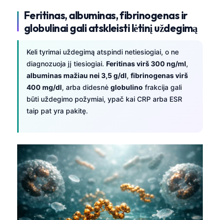
Frysk
Feritinas, albuminas, fibrinogenas ir
globulinai gali atskleisti lėtinį uždegimą
Esperanto
Беларуская мова
Keli tyrimai uždegimą atspindi netiesiogiai, o ne
Татар теле
diagnozuoja jį tiesiogiai.
Feritinas virš 300 ng/ml
,
Кыргызча
albuminas mažiau nei 3,5 g/dl
,
fibrinogenas virš
400 mg/dl
, arba didesnė
globulino
frakcija gali
ئۇيغۇرچە
būti uždegimo požymiai, ypač kai CRP arba ESR
Cebuano
taip pat yra pakitę.
Basa Jawa
ພາສາລາວ
Монгол
Afrikaans
العربية المغربية
Occitan