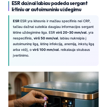
ESR dažnai labiau padeda sergant
lėtiniu ar autoimuniniu uždegimu
ESR
ESR yra lėtesnis ir mažiau specifinis nei CRP,
tačiau dažnai suteikia daugiau informacijos sergant
lėtine uždegimine liga. ESR
virš 20–30 mm/val.
yra
nespecifinis,
virš 50 mm/val.
labiau nukreipia į
autoimuninę ligą, lėtinę infekciją, anemiją, inkstų ligą
arba vėžį, o
virš 100 mm/val.
reikalauja skubaus
įvertinimo.