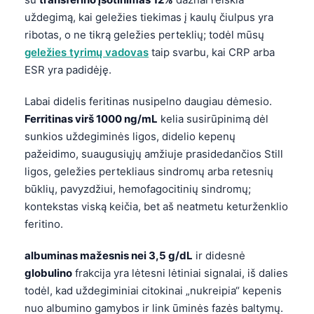
Català
uždegimą, kai geležies tiekimas į kaulų čiulpus yra
O‘zbekcha
ribotas, o ne tikrą geležies perteklių; todėl mūsų
geležies tyrimų vadovas
taip svarbu, kai CRP arba
Українська
ESR yra padidėję.
አማርኛ
Labai didelis feritinas nusipelno daugiau dėmesio.
Kiswahili
Ferritinas virš 1000 ng/mL
kelia susirūpinimą dėl
ភាសាខ្មែរ
sunkios uždegiminės ligos, didelio kepenų
ဗမာစာ
pažeidimo, suaugusiųjų amžiuje prasidedančios Still
ligos, geležies pertekliaus sindromų arba retesnių
ไทย
būklių, pavyzdžiui, hemofagocitinių sindromų;
Tagalog
kontekstas viską keičia, bet aš neatmetu keturženklio
Tiếng Việt
feritino.
Bahasa Melayu
albuminas mažesnis nei 3,5 g/dL
ir didesnė
മലയാളം
globulino
frakcija yra lėtesni lėtiniai signalai, iš dalies
ಕನ್ನಡ
todėl, kad uždegiminiai citokinai „nukreipia“ kepenis
nuo albumino gamybos ir link ūminės fazės baltymų.
ગુજરાતી