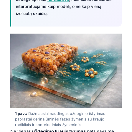
interpretuojame kaip modelį, o ne kaip vieną
izoliuotą skaičių.
1 pav.:
Dažniausiai naudingas uždegimo ištyrimas
paprastai derina ūminės fazės žymenis su kraujo
rodikliais ir kontekstiniais žymenimis
Nė vienas
uždegimo kraujo tyrimas
pats savaime