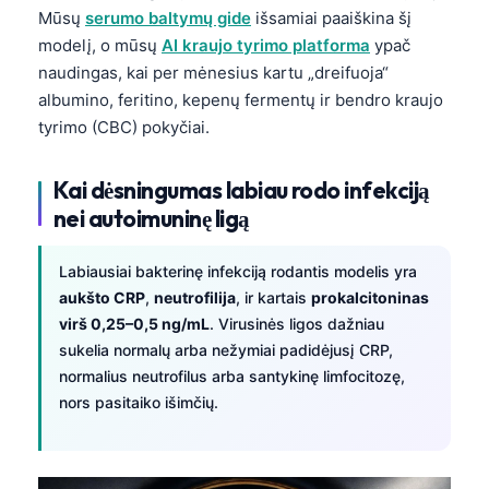
Mūsų
serumo baltymų gide
išsamiai paaiškina šį
தமிழ்
modelį, o mūsų
AI kraujo tyrimo platforma
ypač
తెలుగు
naudingas, kai per mėnesius kartu „dreifuoja“
albumino, feritino, kepenų fermentų ir bendro kraujo
मराठी
tyrimo (CBC) pokyčiai.
اردو
বাংলা
Kai dėsningumas labiau rodo infekciją
Shqip
nei autoimuninę ligą
Magyar
Labiausiai bakterinę infekciją rodantis modelis yra
Slovenščina
aukšto CRP
,
neutrofilija
, ir kartais
prokalcitoninas
한국어
virš 0,25–0,5 ng/mL
. Virusinės ligos dažniau
sukelia normalų arba nežymiai padidėjusį CRP,
Polski
normalius neutrofilus arba santykinę limfocitozę,
Русский
nors pasitaiko išimčių.
ქართული
Čeština