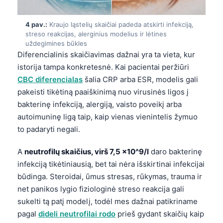
4 pav.:
Kraujo ląstelių skaičiai padeda atskirti infekciją,
streso reakcijas, alerginius modelius ir lėtines
uždegimines būkles
Diferencialinis skaičiavimas dažnai yra ta vieta, kur
istorija tampa konkretesnė. Kai pacientai peržiūri
CBC diferencialas
šalia CRP arba ESR, modelis gali
pakeisti tikėtiną paaiškinimą nuo virusinės ligos į
bakterinę infekciją, alergiją, vaisto poveikį arba
autoimuninę ligą taip, kaip vienas vienintelis žymuo
to padaryti negali.
A
neutrofilų skaičius, virš 7,5 x10^9/l
daro bakterinę
infekciją tikėtiniausią, bet tai nėra išskirtinai infekcijai
būdinga. Steroidai, ūmus stresas, rūkymas, trauma ir
net panikos lygio fiziologinė streso reakcija gali
sukelti tą patį modelį, todėl mes dažnai patikriname
pagal
dideli neutrofilai rodo
prieš gydant skaičių kaip