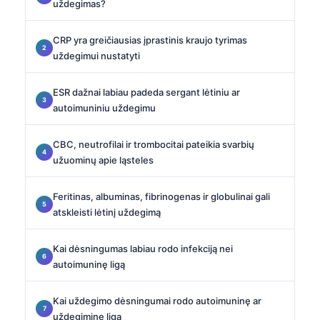
uždegimas?
CRP yra greičiausias įprastinis kraujo tyrimas
uždegimui nustatyti
ESR dažnai labiau padeda sergant lėtiniu ar
autoimuniniu uždegimu
CBC, neutrofilai ir trombocitai pateikia svarbių
užuominų apie ląsteles
Feritinas, albuminas, fibrinogenas ir globulinai gali
atskleisti lėtinį uždegimą
Kai dėsningumas labiau rodo infekciją nei
autoimuninę ligą
Kai uždegimo dėsningumai rodo autoimuninę ar
uždegiminę ligą