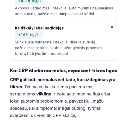
10–40 mg/l
Aktyvus uždegimas, infekcija, autoimuninis paūmėjimas
arba audinių pažeidimas tampa labiau tikėtini
Kritiškai / labai padidėjęs
>100 mg/l
Sunkiausia bakterinė infekcija, didelis audinių
pažeidimas ar kitas skubus uždegiminis procesas
turėtų būti įvertinti nedelsiant
Kai CRP išlieka normalus, nepaisant tikros ligos
CRP gali būti normalus net tada, kai uždegimas yra
tikras.
Tai matau kai kuriems pacientams,
sergantiems
vilklige
, ribota autoimunine liga arba
lokalizuotomis problemomis, pavyzdžiui, mažu
abscesu, kai simptomai ir ligai būdingi tyrimai
svarbesni už vien tik CRP skaičių.