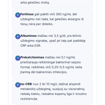
arba geležies stoką.
Feritinas
gali pakilti virš 300 ng/mL dėl
uždegimo net tada, kai geležies atsargos iš
tiesų nėra per didelės.
Albuminas
mažiau nei 3,5 g/dL yra lėtinio
uždegimo signalas, ypač jei taip pat padidėję
CRP arba ESR.
Prokalcitoninas
mažiau nei 0,1 ng/mL
prieštarauja reikšmingai bakterinei sepsio
formai; reikšmės virš 0,25–0,5 ng/mL kelia
įtarimą dėl bakterinės infekcijos.
hs-CRB
nuo 2 iki 10 mg/L dažnai atspindi
metabolinį uždegimą, susijusį su visceralinių
riebalų kiekiu, riebaline kepenų liga ir insulino
rezistencija.