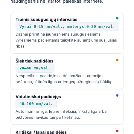
naudingesnis nei kartoti paieškas internete.
Tipinis suaugusiųjų intervalas
Vyrai 0–15 mm/val.; moterys 0–20 mm/val.
Dažnai priimtina jaunesniems suaugusiesiems;
vyresniems pacientams taikykite su amžiumi susijusias
ribas
Šiek tiek padidėjęs
20–40 mm/val.
Nespecifinis padidėjimas dėl amžiaus, anemijos,
nėštumo, lėtinės ligos ar lengvų uždegiminių būklių
Vidutiniškai padidėjęs
40–100 mm/val.
Autoimuninė liga, lėtinė infekcija, inkstų liga arba
piktybinis navikas tampa tikėtiniau.
Kritiškai / labai padidėjęs