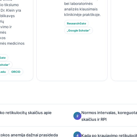
bei laboratorinės
io tikslumo
analizės klausimais
 Dr. Klein yra
klinikinėje praktikoje.
ublikavęs
rių
ResearchGate
avimo ir
„Google Scholar“
inės
ikos
inės medicinos
Gate
cholar“
.edu
ORCID
ako retikulocitų skaičius apie
Normos intervalas, koreguotas
skaičius ir RPI
tokos anemija dažnai prasideda
Kada po kraujavimo retikuloci