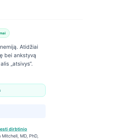
mai
nemiją. Atidžiai
izę bei ankstyvą
lis „atsivys“.
s
esti dirbtinio
ah Mitchell, MD, PhD,