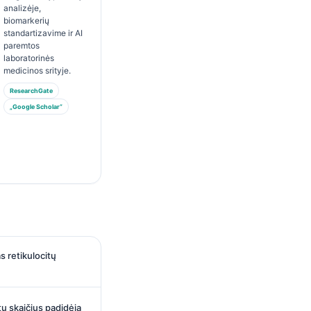
analizėje,
biomarkerių
standartizavime ir AI
paremtos
laboratorinės
medicinos srityje.
ResearchGate
„Google Scholar“
 retikulocitų
tų skaičius padidėja