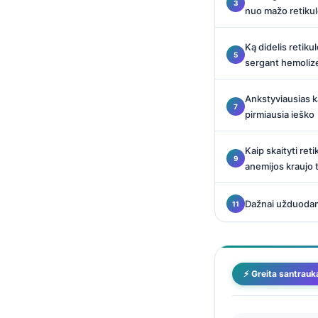
Català
nuo mažo retikul
O‘zbekcha
Ką didelis retiku
Українська
sergant hemoliz
አማርኛ
Ankstyviausias k
Kiswahili
pirmiausia ieško
ភាសាខ្មែរ
Kaip skaityti reti
ဗမာစာ
anemijos kraujo 
ไทย
Tagalog
Dažnai užduodam
Tiếng Việt
Bahasa Melayu
മലയാളം
⚡ Greita santrauk
ಕನ್ನಡ
ગુજરાતી