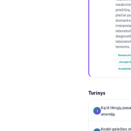
Gàidhlig
medicinin
Euskara
priežiūrą.
plačiai p
Македонски јазик
biomarke
interpret
Latviešu valoda
laborator
diagnost
Galego
laborator
temomis.
অসমীয়া
Research
සිංහල
„Google S
سنڌي
Academia
پښتو
Turinys
Slovenčina
Hrvatski
Ką iš tikrųjų pas
anemiją
Suomi
Қазақ тілі
Kodėl geležies s