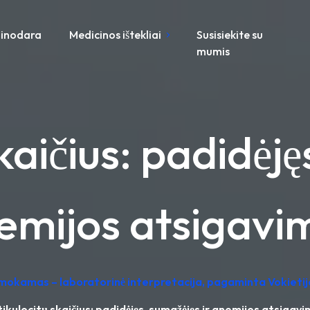
inodara
Medicinos ištekliai
Susisiekite su
mumis
kaičius: padidėję
emijos atsigavi
emokamas – laboratorinė interpretacija, pagaminta Vokietij
ikulocitų skaičius: padidėjęs, sumažėjęs ir anemijos atsigav