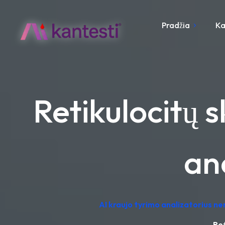
Pradžia
Ka
Retikulocitų s
an
AI kraujo tyrimo analizatorius n
Ret