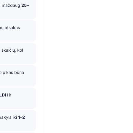
a maždaug
25–
pų atsakas
skaičių, kol
 o pikas būna
LDH
ir
pakyla iki
1–2