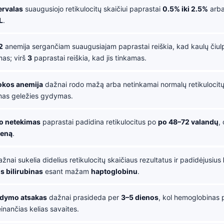
ervalas
suaugusiojo retikulocitų skaičiui paprastai
0.5% iki 2.5%
arb
L
.
2
anemija sergančiam suaugusiajam paprastai reiškia, kad kaulų čiul
as; virš
3
paprastai reiškia, kad jis tinkamas.
okos anemija
dažnai rodo mažą arba netinkamai normalų retikulocitų 
as geležies gydymas.
o netekimas
paprastai padidina retikulocitus po
po 48–72 valandų
,
ieną
.
žnai sukelia didelius retikulocitų skaičiaus rezultatus ir padidėjusius
s bilirubinas
esant mažam
haptoglobinu
.
ydymo atsakas
dažnai prasideda per
3–5 dienos
, kol hemoglobinas 
inančias kelias savaites.