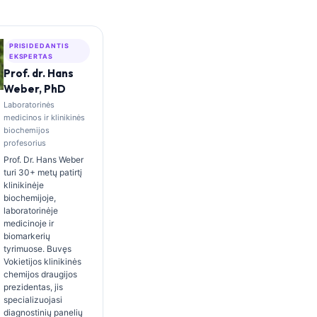
PRISIDEDANTIS
EKSPERTAS
Prof. dr. Hans
Weber, PhD
Laboratorinės
medicinos ir klinikinės
biochemijos
profesorius
Prof. Dr. Hans Weber
turi 30+ metų patirtį
klinikinėje
biochemijoje,
laboratorinėje
medicinoje ir
biomarkerių
tyrimuose. Buvęs
Vokietijos klinikinės
chemijos draugijos
prezidentas, jis
specializuojasi
diagnostinių panelių