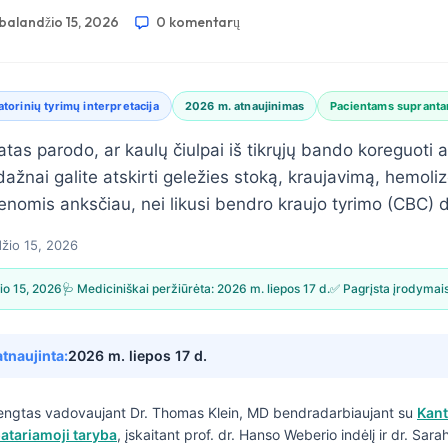
balandžio 15, 2026
0 komentarų
torinių tyrimų interpretacija
2026 m. atnaujinimas
Pacientams supranta
tatas parodo, ar kaulų čiulpai iš tikrųjų bando koreguoti a
r dažnai galite atskirti geležies stoką, kraujavimą, hemol
omis anksčiau, nei likusi bendro kraujo tyrimo (CBC) da
žio 15, 2026
io 15, 2026
🩺 Mediciniškai peržiūrėta:
2026 m. liepos 17 d.
✅ Pagrįsta įrodymai
atnaujinta:
2026 m. liepos 17 d.
engtas vadovaujant
Dr. Thomas Klein, MD
bendradarbiaujant su
Kant
atariamoji taryba
, įskaitant prof. dr. Hanso Weberio indėlį ir dr. Sar