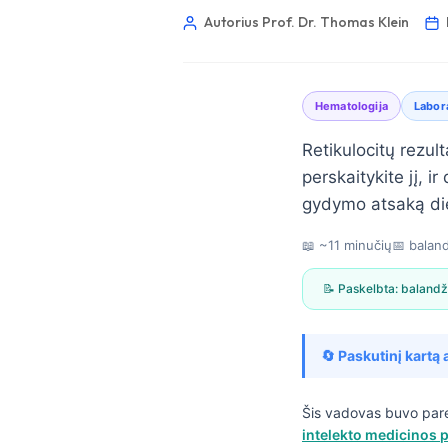
Autorius Prof. Dr. Thomas Klein
Hematologija
Labora
Retikulocitų rezul
perskaitykite jį, i
gydymo atsaką dien
📖 ~11 minučių
📅
baland
📝 Paskelbta:
balandž
🔄 Paskutinį kartą 
Norsk bokmål
Šis vadovas buvo par
intelekto medicinos p
Ślōnskŏ gŏdka