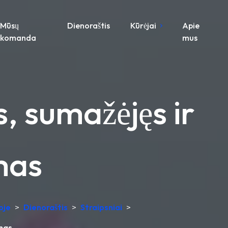
Mūsų
Dienoraštis
Kūrėjai
Apie
komanda
mus
s, sumažėjęs ir
mas
oje
>
Dienoraštis
>
Straipsniai
>
imas