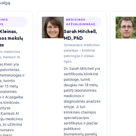
valgą.
DINIS
MEDICINOS
US
APŽVALGININKAS
Kleinas,
Sarah Mitchell,
nos mokslų
MD, PhD
as
Vyriausiasis medicinos
patarėjas – klinikinė
sis medicinos
patologija ir vidaus
, Kantesti AI
ligos
s Klein yra
Dr. Sarah Mitchell yra
patvirtintas
sertifikuota klinikinė
s hematologas ir
patologė, turinti
s, turintis
daugiau nei 18 metų
nei 15 metų
patirtį laboratorinės
boratorinės
medicinos ir
 ir AI pagalba
diagnostinės analizės
s klinikinės
srityje. Ji turi
rityse.
klinikinės chemijos
Kantesti AI
specializacijos
oju medicinos
sertifikatus ir plačiai
 jis užtikrina
publikavo
 nuosavo
biomarkerių panelių
o tinklo