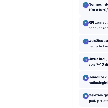
Normos int
தமிழ்
100 ×10^9/
తెలుగు
RPI
žemiau
मराठी
nepakankam
اردو
বাংলা
Geležies st
nepradedam
Shqip
Magyar
Ūmus krauj
Slovenščina
apie
7–10 d
한국어
Hemolizė
da
Polski
netiesiogini
Русский
ქართული
Geležies g
g/dL
per ate
Čeština