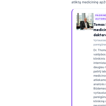
atliktą medicininę apž
Frysk
Esperanto
PAGRIN
AUTORI
Беларуская мова
Tomas 
Татар теле
medici
daktar
Кыргызча
Vyriausia
ئۇيغۇرچە
pareigūnas
Dr. Thoma
Cebuano
valdybos 
klinikini
Basa Jawa
internista
ພາສາລາວ
daugiau 
patirtį la
Монгол
medicinos
atliekamo
Afrikaans
analizės s
Būdamas 
العربية المغربية
vyriausiu
pareigūnu,
Occitan
klinikinę
neuronini