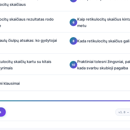
ocitų skaičiaus
locitų skaičiaus rezultatas rodo
Kaip retikulocitų skaičius kin
e
metu
aulų čiulpų atsakas: ko gydytojai
Kada retikulocitų skaičius gali 
kulocitų skaičių kartu su kitais
Praktiniai tolesni žingsniai, pa
tyrimais
kada svarbu skubioji pagalba
i klausimai
a
v1.0 